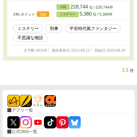
あった。 ※作中の蘊蓄にはかなり嘘も含まれて
228,744
小説
位 / 228,744件
います。ご承知のほどよろしくお願いいたしま
5,380
0pt
24h.ポイント
位 / 5,380件
ミステリー
す。
ミステリー
刑事
平安時代風ファンタジー
不思議な物語
文字数 29,039
最終更新日 2023.09.12
登録日 2023.08.29
13
件
アプリ一覧
公式SNS一覧