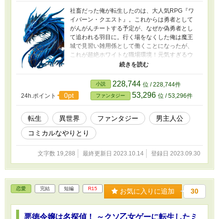
社畜だった俺が転生したのは、大人気RPG『ワ
イバーン・クエスト』。これからは勇者として
がんがんチートする予定が、なぜか偽勇者とし
て追われる羽目に。行く場をなくした俺は魔王
城で見習い雑用係として働くことになったが、
これが超絶ホワイトな職場環境！元気すぎるウ
サ耳の相棒、頼りがいある上司、セクシーなお
姉さまモンスターに囲まれて充実した毎日を送
っていた。ところがある日、魔王様に呼び出さ
228,744
小説
位 / 228,744件
れて魔王城の秘密を打ち明けられる。さらに魔
53,296
0pt
24h.ポイント
位 / 53,296件
ファンタジー
王代理を仰せつかってしまった。そんな大役、
無理だから！どうなる、俺の見習いライフ⁉
転生
異世界
ファンタジー
男主人公
コミカルなやりとり
文字数 19,288
最終更新日 2023.10.14
登録日 2023.09.30
恋愛
完結
短編
R15
お気に入りに追加
30
悪徳令嬢は名探偵！ ～クソ乙女ゲーに転生したミ