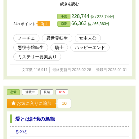
偵！ ～クソ乙女ゲーに転生したミステリー作家ですが最短クリア
で現世に戻ってみせます！～』を大幅に加筆修正しました。 ３１
話が最終話です。 ３２話以降は番外編となり、３１話とは違った
228,744
小説
位 / 228,744件
結末となります。
66,363
0pt
24h.ポイント
位 / 66,363件
恋愛
ノーチェ
異世界転生
女主人公
悪役令嬢転生
騎士
ハッピーエンド
ミステリー要素あり
文字数 116,911
最終更新日 2025.02.28
登録日 2025.01.31
恋愛
連載中
長編
R15
お気に入りに追加
10
愛とは記憶の鳥籠
きのと