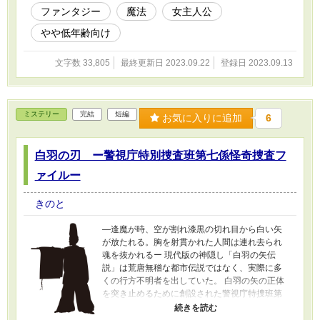
ファンタジー
魔法
女主人公
やや低年齢向け
文字数 33,805
最終更新日 2023.09.22
登録日 2023.09.13
ミステリー
完結
短編
お気に入りに追加
6
白羽の刃 ー警視庁特別捜査班第七係怪奇捜査フ
ァイルー
きのと
―逢魔が時、空が割れ漆黒の切れ目から白い矢
が放たれる。胸を射貫かれた人間は連れ去られ
魂を抜かれるー 現代版の神隠し「白羽の矢伝
説」は荒唐無稽な都市伝説ではなく、実際に多
くの行方不明者を出していた。 白羽の矢の正体
を突き止めるために創設された警視庁特捜班第
七係。新人刑事の度会健人が白羽の矢の謎に迫
る。それには悠久の時を超えたかつての因縁が