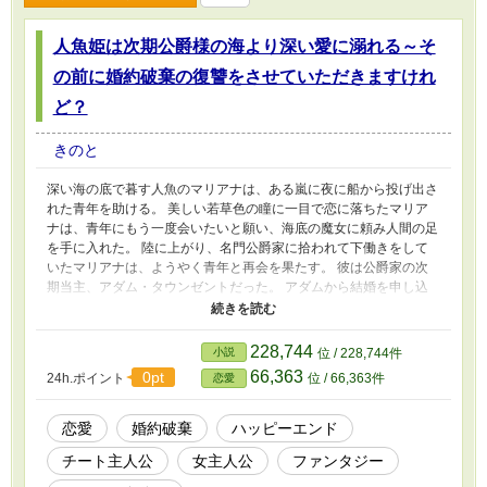
人魚姫は次期公爵様の海より深い愛に溺れる～そ
の前に婚約破棄の復讐をさせていただきますけれ
ど？
きのと
深い海の底で暮す人魚のマリアナは、ある嵐に夜に船から投げ出さ
れた青年を助ける。 美しい若草色の瞳に一目で恋に落ちたマリア
ナは、青年にもう一度会いたいと願い、海底の魔女に頼み人間の足
を手に入れた。 陸に上がり、名門公爵家に拾われて下働きをして
いたマリアナは、ようやく青年と再会を果たす。 彼は公爵家の次
期当主、アダム・タウンゼントだった。 アダムから結婚を申し込
まれ、婚約者になれたのもの束の間、わずか一か月で婚約破棄され
てしまう。 実はアダムにはすでに交際相手がおり、その女性と結
婚するために、マリアナを利用しただけだった。 失意のマリアナ
228,744
小説
位 / 228,744件
の前に現れたのは、アダムと瓜二つの双子の弟、イーサン。 そし
66,363
0pt
24h.ポイント
位 / 66,363件
恋愛
て嵐の夜にマリアナが助けた青年は、アダムではなくイーサンだっ
たと知らされる。優しく誠実な人柄のイーサンは、命の恩人である
マリアナに感謝し、自分の屋敷へ客人として迎えてくれた。 アダ
恋愛
婚約破棄
ハッピーエンド
ムに対して怒りが収まらないマリアナは、純粋な乙女心を弄んだ罪
チート主人公
女主人公
ファンタジー
はかならず償わせてやる！！と、固く復讐を誓う。しかし、婚約破
棄されたマリアナにはアダムに近付く術はない。そこでマリアナが