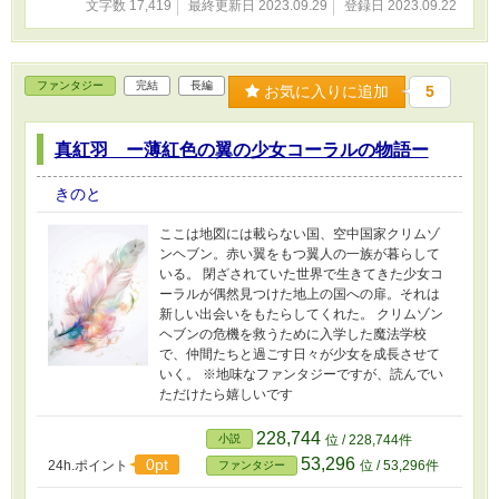
文字数 17,419
最終更新日 2023.09.29
登録日 2023.09.22
ファンタジー
完結
長編
お気に入りに追加
5
真紅羽 ー薄紅色の翼の少女コーラルの物語ー
きのと
ここは地図には載らない国、空中国家クリムゾ
ンヘブン。赤い翼をもつ翼人の一族が暮らして
いる。 閉ざされていた世界で生きてきた少女コ
ーラルが偶然見つけた地上の国への扉。それは
新しい出会いをもたらしてくれた。 クリムゾン
ヘブンの危機を救うために入学した魔法学校
で、仲間たちと過ごす日々が少女を成長させて
いく。 ※地味なファンタジーですが、読んでい
ただけたら嬉しいです
228,744
小説
位 / 228,744件
53,296
0pt
24h.ポイント
位 / 53,296件
ファンタジー