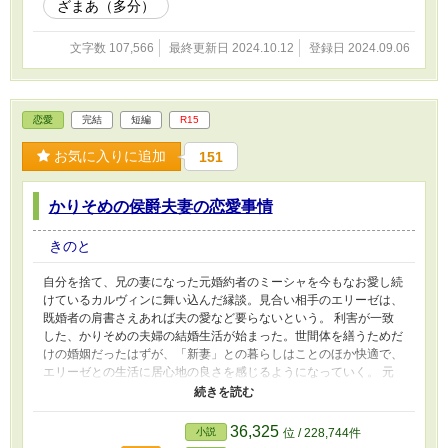
ざまあ（多分）
選んだ手段とは……？
文字数 107,566
最終更新日 2024.10.12
登録日 2024.09.06
恋愛
完結
短編
R15
お気に入りに追加
151
かりそめの侯爵夫妻の恋愛事情
きのと
自分を捨て、兄の妻になった元婚約者のミーシャを今もなお愛し続
けているカルヴィンに舞い込んだ縁談。見合い相手のエリーゼは、
既婚者の肩書さえあれば夫の愛など要らないという。 利害が一致
した、かりそめの夫婦の結婚生活が始まった。世間体を繕うためだ
けの婚姻だったはずが、「新妻」との暮らしはことのほか快適で、
エリーゼとの生活に居心地の良さを感じるようになっていく。 元
婚約者＝義姉への思慕を募らせて苦しむカルヴィンに、エリーゼは
「私をお義姉様だと思って抱いてください」とミーシャの代わりに
なると申し出る。何度も肌を合わせるうちに、報われないミーシャ
36,325
小説
位 / 228,744件
への恋から解放されていった。エリーゼへの愛情を感じ始めたカル