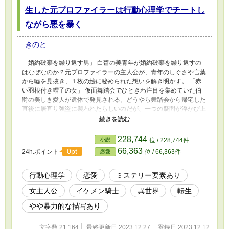
生した元プロファイラーは行動心理学でチートし
ながら悪を暴く
きのと
「婚約破棄を繰り返す男」 白皙の美青年が婚約破棄を繰り返すの
はなぜなのか？元プロファイラーの主人公が、青年のしぐさや言葉
から嘘を見抜き、１枚の絵に秘められた想いを解き明かす。 「赤
い羽根付き帽子の女」 仮面舞踏会でひときわ注目を集めていた伯
爵の美しき愛人が遺体で発見される。どうやら舞踏会から帰宅した
直後に居直り強盗に襲われたらしいのだが、一つの疑問が浮かび上
がる。ーーーーなぜ彼女は靴を履き替えたのか？ 「過去を捨てた
老人」 元軍人の老人が殺害された。偽名を使い、過去を隠して生
きてきた老人の背負っていた決して赦されぬ罪が明らかになる。
228,744
小説
位 / 228,744件
後宮で起こった毒殺事件を解決した、『第二側妃様付きの侍女は嘘
66,363
0pt
24h.ポイント
位 / 66,363件
恋愛
を見抜く～転生した元プロファイラーは行動心理学でチートしなが
ら悪を暴く』の侍女＆騎士様ペアのその後の短編×３話。 無事に婚
約した二人が新たな事件を解決していきます。 この話だけでも大
行動心理学
恋愛
ミステリー要素あり
丈夫ですが、できましたら前作より読んでいただけるとよりわかり
女主人公
イケメン騎士
異世界
転生
やすいかと思います。 もう侍女ではなくなってしまい、看板に偽
りありになってしまいますが、同じ主人公のためタイトルはそのま
やや暴力的な描写あり
ま使いました。
文字数 21,164
最終更新日 2023.12.27
登録日 2023.12.12