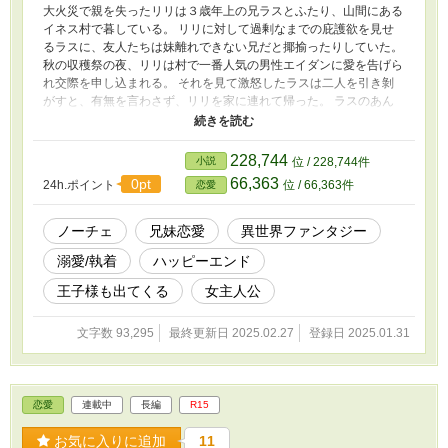
大火災で親を失ったリリは３歳年上の兄ラスとふたり、山間にある
イネス村で暮している。 リリに対して過剰なまでの庇護欲を見せ
るラスに、友人たちは妹離れできない兄だと揶揄ったりしていた。
秋の収穫祭の夜、リリは村で一番人気の男性エイダンに愛を告げら
れ交際を申し込まれる。 それを見て激怒したラスは二人を引き剝
がすと、有無を言わさず、リリを家に連れて帰った。 ラスのあん
まりなふるまいに怒りをぶつけるが、強引に唇を奪われ、そのまま
寝室へ連れ込まれてしまう。 無理矢理、身体を重ねようとするラ
スに、必死で抵抗するリリ。 兄妹で交わるなど正気の沙汰ではな
228,744
小説
位 / 228,744件
い。 しかし、優しく触れられ、舐められ、体中を愛撫されると、
66,363
0pt
24h.ポイント
位 / 66,363件
恋愛
心とは裏腹に肉体は絆されてゆく。 ラスが与えてくれる愛と快楽
に翻弄されながら、激しく求められることにリリは心から喜びを感
じた。 兄に純潔を捧げた翌朝、田舎の山村に王都から王宮騎士団
ノーチェ
兄妹恋愛
異世界ファンタジー
がやってきた。 兄妹は、追われるように家を捨て、村を離れる。
溺愛/執着
ハッピーエンド
そしてそれはリリの封印された記憶を紐解く旅の始まりだった。
王子様も出てくる
女主人公
文字数 93,295
最終更新日 2025.02.27
登録日 2025.01.31
恋愛
連載中
長編
R15
お気に入りに追加
11