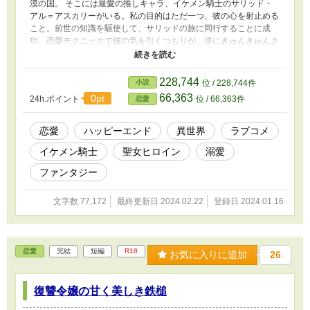
漠の国。 そこには最愛の推しキャラ、イケメン騎士のサリッド・
アル＝アスカリーがいる。私の目的はただ一つ、彼の心を射止める
こと。前世の知識を駆使して、サリッドの旅に同行することに成
功。恋愛テクニックで彼の気を引くつもりが、逆にきゅんきゅんさ
せられてしまったり。それでも確実に二人の距離は縮まっていっ
た。サリッドが忠誠を捧げた国王陛下までも味方につけ、順風満
帆！……だったはずが、とんでもない邪魔が！なんとワガママ王子
228,744
小説
位 / 228,744件
が旅についてくるという。果たしてこの恋、成就できるの？
66,363
0pt
24h.ポイント
位 / 66,363件
恋愛
恋愛
ハッピーエンド
異世界
ラブコメ
イケメン騎士
聖女ヒロイン
溺愛
ファンタジー
文字数 77,172
最終更新日 2024.02.22
登録日 2024.01.16
恋愛
完結
短編
R18
お気に入りに追加
26
復讐令嬢の甘く美しき鉄槌