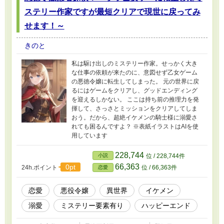
ステリー作家ですが最短クリアで現世に戻ってみ
せます！～
きのと
私は駆け出しのミステリー作家。せっかく大き
な仕事の依頼が来たのに、意図せず乙女ゲーム
の悪徳令嬢に転生してしまった。 元の世界に戻
るにはゲームをクリアし、グッドエンディング
を迎えるしかない。 ここは持ち前の推理力を発
揮して、さっさとミッションをクリアしてしま
おう。だから、超絶イケメンの騎士様に溺愛さ
れても困るんですよ？ ※表紙イラストはAIを使
用しています
228,744
小説
位 / 228,744件
66,363
0pt
24h.ポイント
位 / 66,363件
恋愛
恋愛
悪役令嬢
異世界
イケメン
溺愛
ミステリー要素有り
ハッピーエンド