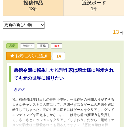
投稿作品
近況ボード
13
1
件
件
13
件
恋愛
連載中
長編
R15
お気に入りに追加
14
悪徳令嬢に転生した推理作家は騎士様に溺愛され
ても元の世界に帰りたい
きのと
私、櫻崎彩は駆け出しの推理小説家。一流作家の仲間入りができる
大きなチャンスを目の前にして、意図せず乙女ゲームの悪徳令嬢に
転生してしまった。元の世界に戻るにはゲームをクリアし、グッド
エンディングを迎えるしかない。ここは持ち前の推理力を発揮し
て、さっさとミッションをクリアしてしまおう。だから、超絶イケ
メンの騎士様に溺愛されても困るんですよ？ 『悪徳令嬢は名探