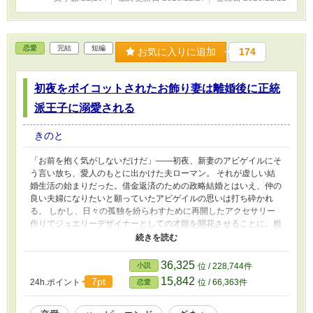
恋愛
完結
短編
お気に入りに追加
174
初夜をボイコットされたお飾り妻は離婚後に正統
派王子に溺愛される
きのと
「お前を抱く気がしないだけだ」――初夜、新妻のアビゲイルにそ
う言い放ち、愛人のもとに出かけた夫ローマン。 それが虚しい結
婚生活の始まりだった。借金返済のための政略結婚とはいえ、仲の
良い夫婦になりたいと願っていたアビゲイルの思いは打ち砕かれ
る。 しかし、日々の孤独を紛らわすために再開したアクセサリー
作りでジュエリーデザイナーとしての才能を開花させることに。粗
暴な夫との離婚、そして第二王子エリオットと運命の出会いをする
が……？
36,325
小説
位 / 228,744件
15,842
7pt
24h.ポイント
位 / 66,363件
恋愛