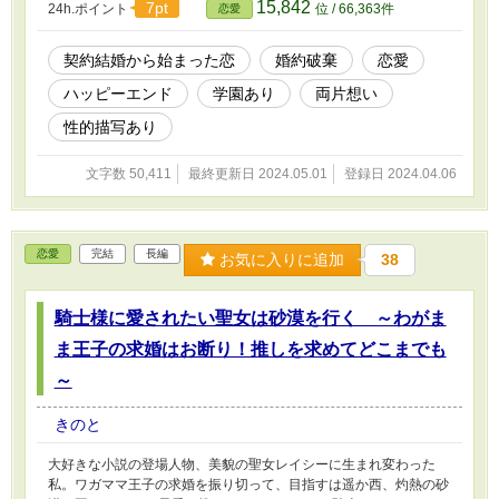
15,842
7pt
24h.ポイント
位 / 66,363件
恋愛
ヴィン。 しかし、過去の恋を忘れられないのはエリーゼも同じ
で……？ 2024/09/08 一部加筆修正しました
契約結婚から始まった恋
婚約破棄
恋愛
ハッピーエンド
学園あり
両片想い
性的描写あり
文字数 50,411
最終更新日 2024.05.01
登録日 2024.04.06
恋愛
完結
長編
お気に入りに追加
38
騎士様に愛されたい聖女は砂漠を行く ～わがま
ま王子の求婚はお断り！推しを求めてどこまでも
～
きのと
大好きな小説の登場人物、美貌の聖女レイシーに生まれ変わった
私。ワガママ王子の求婚を振り切って、目指すは遥か西、灼熱の砂