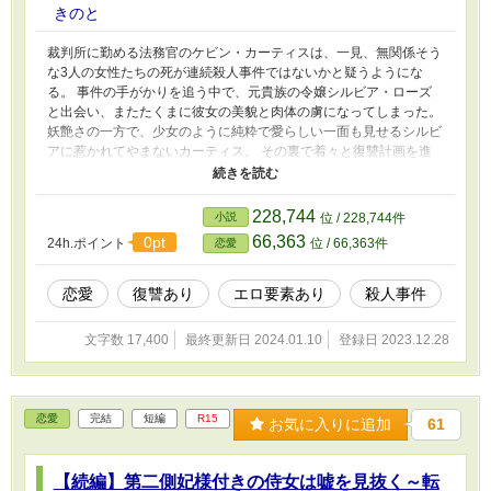
きのと
裁判所に勤める法務官のケビン・カーティスは、一見、無関係そう
な3人の女性たちの死が連続殺人事件ではないかと疑うようにな
る。 事件の手がかりを追う中で、元貴族の令嬢シルビア・ローズ
と出会い、またたくまに彼女の美貌と肉体の虜になってしまった。
妖艶さの一方で、少女のように純粋で愛らしい一面も見せるシルビ
アに惹かれてやまないカーティス。 その裏で着々と復讐計画を進
めるシルビア。彼女の大切な家族を奪った者たちに、確実に復讐の
鉄槌を下していくのだった。 やがて、カーティスもシルビアの復
讐劇に巻き込まれることになる。 ※R18です。それほど過激ではあ
228,744
小説
位 / 228,744件
りませんが、暴力的、性的表現があります。
66,363
0pt
24h.ポイント
位 / 66,363件
恋愛
恋愛
復讐あり
エロ要素あり
殺人事件
文字数 17,400
最終更新日 2024.01.10
登録日 2023.12.28
恋愛
完結
短編
R15
お気に入りに追加
61
【続編】第二側妃様付きの侍女は嘘を見抜く～転