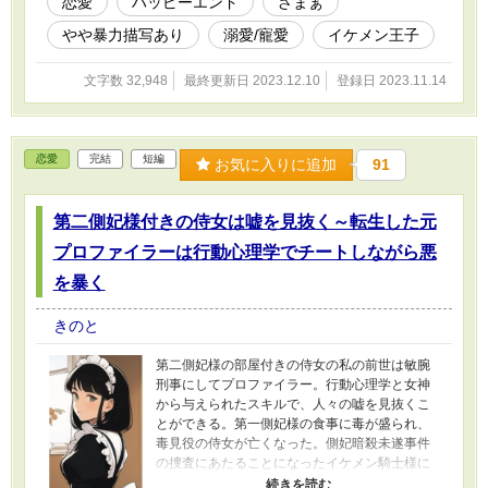
恋愛
ハッピーエンド
ざまぁ
やや暴力描写あり
溺愛/寵愛
イケメン王子
文字数 32,948
最終更新日 2023.12.10
登録日 2023.11.14
恋愛
完結
短編
お気に入りに追加
91
第二側妃様付きの侍女は嘘を見抜く～転生した元
プロファイラーは行動心理学でチートしながら悪
を暴く
きのと
第二側妃様の部屋付きの侍女の私の前世は敏腕
刑事にしてプロファイラー。行動心理学と女神
から与えられたスキルで、人々の嘘を見抜くこ
とができる。第一側妃様の食事に毒が盛られ、
毒見役の侍女が亡くなった。側妃暗殺未遂事件
の捜査にあたることになったイケメン騎士様に
頼まれて事件にかかわることに。 懐妊した側妃