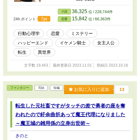
を亡き者にする計画かと思いきや、事態は一
転、王宮にはびこる陰謀を探り当ててしまう。
36,325
小説
位 / 228,744件
ミステリー＆ラブロマンス。※イラストはAIを
15,842
7pt
24h.ポイント
位 / 66,363件
恋愛
使用
行動心理学
恋愛
ミステリー
ハッピーエンド
イケメン騎士
女主人公
転生
異世界
文字数 19,463
最終更新日 2023.11.01
登録日 2023.10.16
ファンタジー
完結
短編
お気に入りに追加
13
転生した元社畜ですがタッチの差で勇者の座を奪
われたので紆余曲折あって魔王代理になりました
～魔王城の雑用係の立身出世術～
きのと