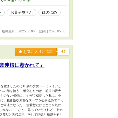
位 / 53,295件
公
お菓子屋さん
ほのぼの
最終更新日 2025.06.05
登録日 2025.05.06
お気に入りに追加
62
常連様に惹かれて』
を覚ましたのは10歳の少女――ミレイアと
つの卵を拾う。 孵化したのは、前世の愛犬
えのない相棒に。 やがて成長した私は、小
緒に、包み飯や素朴なスープを心を込めて作っ
と常連になった。 無愛想だけどどこか気に
もしれない――なんて思っていたけれど、 彼の
モフ魔獣と天然店主、そして記憶と秘密を抱え