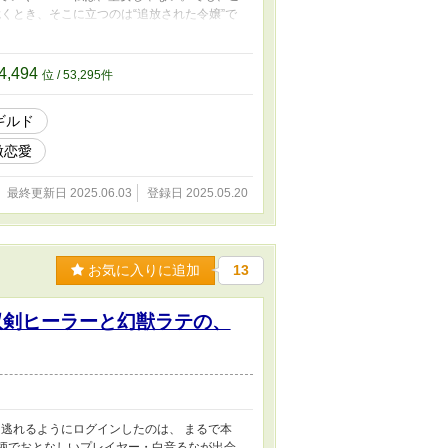
くとき、そこに立つのは“追放された令嬢”で
った――。 追放され、すべてを失った少女が仲
も励みになります。ぜひ気軽にひとことでも残
4,494
位 / 53,295件
ギルド
微恋愛
最終更新日 2025.06.03
登録日 2025.05.20
お気に入りに追加
13
双剣ヒーラーと幻獣ラテの、
逃れるようにログインしたのは、 まるで本
》。 小柄でおとなしいプレイヤー・白音るなが出会