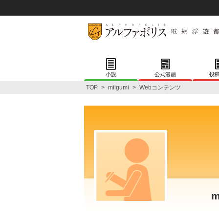
小説
公式漫画
投
TOP
>
miigumi
>
Webコンテンツ
m