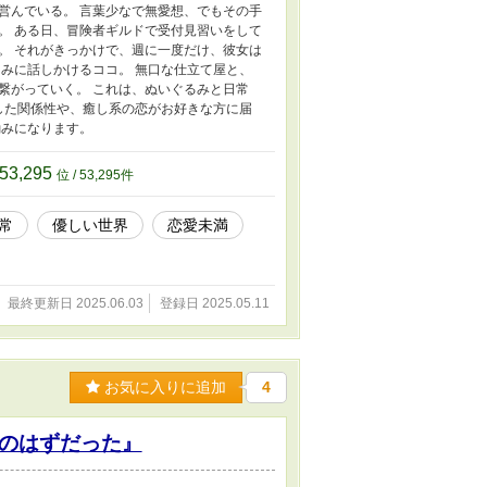
営んでいる。 言葉少なで無愛想、でもその手
。 ある日、冒険者ギルドで受付見習いをして
。 それがきっかけで、週に一度だけ、彼女は
みに話しかけるココ。 無口な仕立て屋と、
繋がっていく。 これは、ぬいぐるみと日常
した関係性や、癒し系の恋がお好きな方に届
励みになります。
53,295
位 / 53,295件
常
優しい世界
恋愛未満
最終更新日 2025.06.03
登録日 2025.05.11
お気に入りに追加
4
のはずだった』