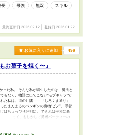
成長
最強
無双
スキル
最終更新日 2026.02.12
登録日 2026.01.22
お気に入りに追加
496
もお菓子を焼く〜』
かった私。 そんな私が転生したのは、魔法と
でもなく、物語に出てこない“モブキャラ”で
れた私は、街の片隅―― 「しろくま通り」
ったまんまるのペンギンの魔物“ピノ”。 季節
けばちょっぴり評判に。 できれば平和に暮
― ……って、もしかして勇者パーティーの
の焼き菓子に癒される人々の、ちょっと甘く
3,904