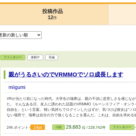
投稿作品
12
件
ファンタジー
連載中
長編
親がうるさいのでVRMMOでソロ成長します
miigumi
VRが当たり前になった時代。大学生の瑞希は、親の干渉に息苦しさを感じな
た。 そんなある日、友人に誘われた話題のVRMMO《ルーンスフィア・オン
自由を」という言葉。 軽い気持ちでログインしたはずが、気づけば彼女は“ソロ
ない場所で、瑞希は自分の力で強くなることを選んだ。これは、自由を求める彼
29,683
14pt
24h.ポイント
小説
位 / 228,742件
ファンタジー