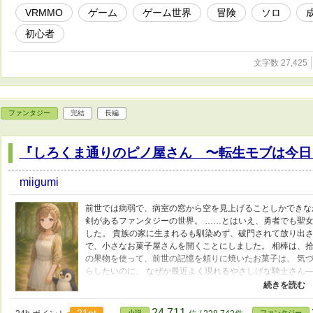
VRMMO
ゲーム
ゲーム世界
冒険
ソロ
初心者
文字数 27,425
ファンタジー
完結
長編
『しろくま通りのピノ屋さん 〜転生モブは今日
miigumi
前世では病弱で、病室の窓から空を見上げることしかできな
剣があるファンタジーの世界。 ……とはいえ、勇者でも聖女
した。 貴族の家に生まれるも馴染めず、破門されて放り出さ
で、小さなお菓子屋さんを開くことにしました。 相棒は、拾
の果物を使って、前世の記憶を頼りに焼いたお菓子は、 気づ
らしたいのに、 なぜか最近よく現れるやさしげな騎士さん―
人なんじゃ？！ 静かに暮らしたい元病弱転生モブと、 彼女
て、ほんのり騒がしい日々の物語。
24,711
小説
ファンタジー