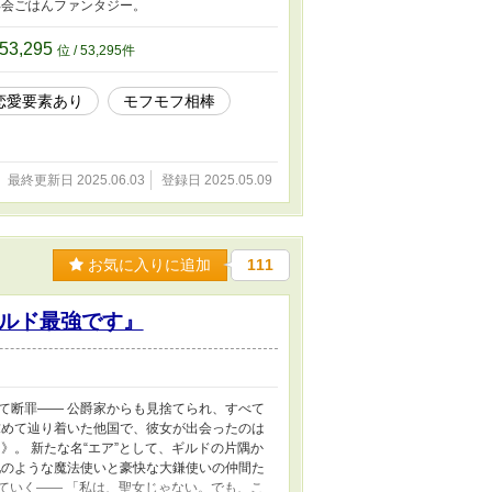
再会ごはんファンタジー。
53,295
位 / 53,295件
恋愛要素あり
モフモフ相棒
最終更新日 2025.06.03
登録日 2025.05.09
お気に入りに追加
111
ルド最強です』
て断罪―― 公爵家からも見捨てられ、すべて
求めて辿り着いた他国で、彼女が出会ったのは
》。 新たな名“エア”として、ギルドの片隅か
兄のような魔法使いと豪快な大鎌使いの仲間た
せていく―― 「私は、聖女じゃない。でも、こ