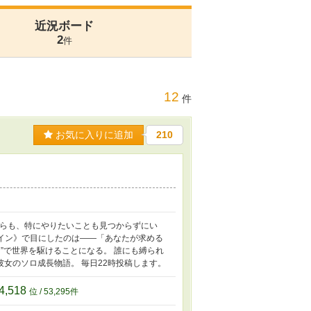
近況ボード
2
件
12
件
お気に入りに追加
210
がらも、特にやりたいことも見つからずにい
ライン》で目にしたのは――「あなたが求める
”で世界を駆けることになる。 誰にも縛られ
女のソロ成長物語。 毎日22時投稿します。
4,518
位 / 53,295件