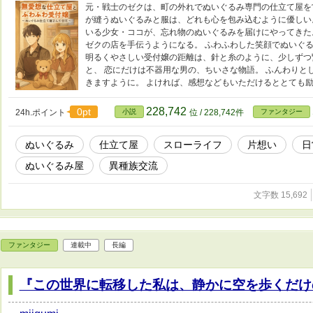
元・戦士のゼクは、町の外れでぬいぐるみ専門の仕立て屋を
が縫うぬいぐるみと服は、どれも心を包み込むように優しい
いる少女・ココが、忘れ物のぬいぐるみを届けにやってきた
ゼクの店を手伝うようになる。 ふわふわした笑顔でぬいぐる
明るくやさしい受付嬢の距離は、針と糸のように、少しずつ
と、 恋にだけは不器用な男の、ちいさな物語。 ふんわりと
きますように。 よければ、感想などもいただけるととても
228,742
0pt
24h.ポイント
小説
位 / 228,742件
ファンタジー
ぬいぐるみ
仕立て屋
スローライフ
片想い
日
ぬいぐるみ屋
異種族交流
文字数 15,692
ファンタジー
連載中
長編
『この世界に転移した私は、静かに空を歩くだけ