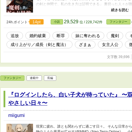
の剣と仲間で、私の生き方は証明できる」 裏切った人々が跪
はない。 魔剣と共に、ギルド最強と謳われた“魔装剣士”だ
間と共に再び歩き出す物語です。 感想をもらえるととって
していただけたら嬉しいです！
29,529
14pt
24h.ポイント
小説
位 / 228,742件
ファンタジー
追放
婚約破棄
断罪
妹に奪われる
魔剣
成り上がり／成長（剣と魔法）
ざまぁ
女主人公
文字数 39,696
ファンタジー
連載中
長編
『ログインしたら、白い子犬が待っていた』 〜
やさしい日々〜
miigumi
現実に疲れ、誰とも関わらずに過ごす日々。 そんな日常から
物のような風景が広がるVRMMO《Neo Terra Online