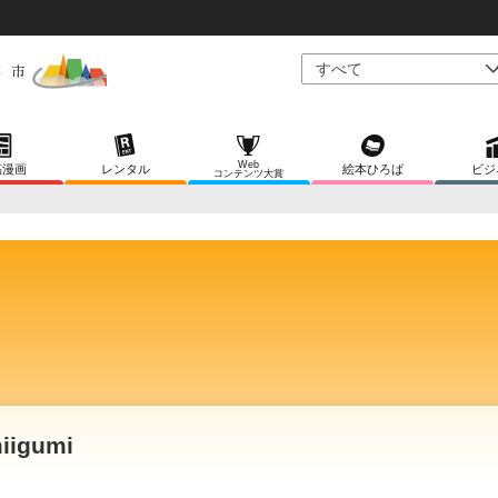
Web
稿漫画
レンタル
絵本ひろば
ビジ
コンテンツ大賞
iigumi