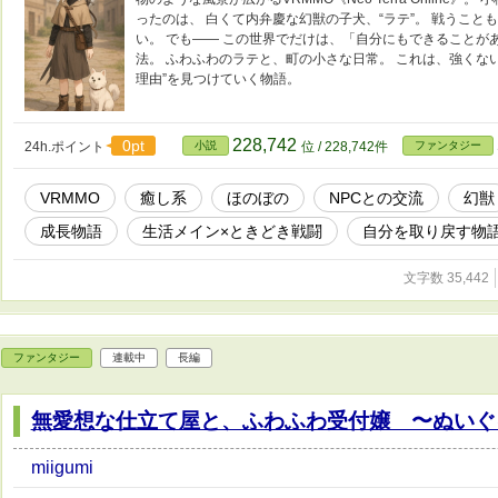
ったのは、 白くて内弁慶な幻獣の子犬、“ラテ”。 戦うこ
い。 でも―― この世界でだけは、「自分にもできることが
法。 ふわふわのラテと、町の小さな日常。 これは、強くな
理由”を見つけていく物語。
228,742
0pt
24h.ポイント
小説
位 / 228,742件
ファンタジー
VRMMO
癒し系
ほのぼの
NPCとの交流
幻獣
成長物語
生活メイン×ときどき戦闘
自分を取り戻す物
文字数 35,442
ファンタジー
連載中
長編
無愛想な仕立て屋と、ふわふわ受付嬢 〜ぬいぐ
miigumi