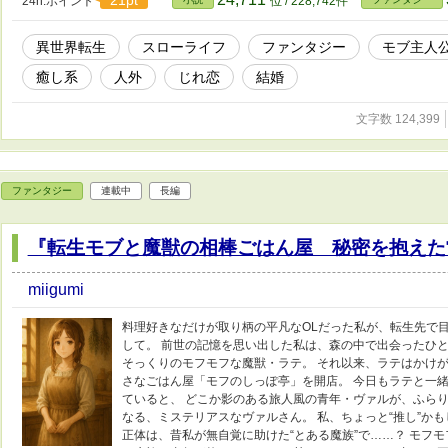
21pt
24h.ポイント
位 / 228,742件
異世界転生
スローライフ
ファンタジー
モブ主人
癒し系
人外
じれ恋
結婚
文字数 124,399
ファンタジー
連載中
長編
『転生モブと魔獣の相棒ごはん屋 秘密を抱えた
miigumi
料理好きなだけが取り柄の平凡なOLだった私が、転生先で目
して。 前世の記憶を思い出した私は、森の中で出会ったひと
そっくりのモフモフな魔獣・ラテ。 それ以来、ラテはかけが
さなごはん屋「モフのしっぽ亭」を開店。 今日もラテと一
ていると、 どこか影のある旅人風の青年・ヴァルが、ふらり
なる、ミステリアスなヴァルさん。 私、ちょっと“推し”か
正体は、昔私が無自覚に助けた“とある魔族”で……？ モフ