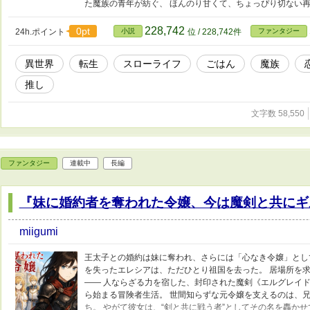
た魔族の青年が紡ぐ、 ほんのり甘くて、ちょっぴり切ない
228,742
0pt
24h.ポイント
小説
位 / 228,742件
ファンタジー
異世界
転生
スローライフ
ごはん
魔族
推し
文字数 58,550
ファンタジー
連載中
長編
『妹に婚約者を奪われた令嬢、今は魔剣と共にギ
miigumi
王太子との婚約は妹に奪われ、さらには「心なき令嬢」とし
を失ったエレシアは、ただひとり祖国を去った。 居場所を
―― 人ならざる力を宿した、封印された魔剣《エルグレイド
ら始まる冒険者生活。 世間知らずな元令嬢を支えるのは、
ち。 やがて彼女は、“剣と共に戦う者”としてその名を轟か