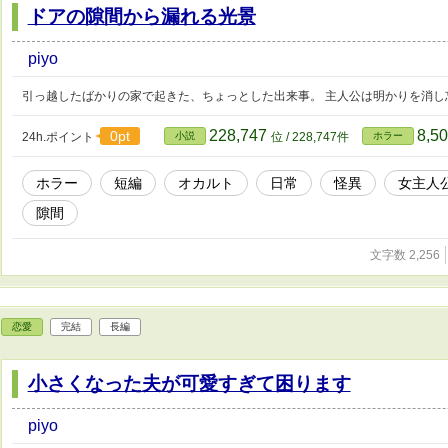
ドアの隙間から漏れる光景
piyo
引っ越したばかりの家で起きた、ちょっとした出来事。 主人公は明かりを消し
228,747
8,5
0pt
24h.ポイント
小説
位 / 228,747件
ホラー
ホラー
短編
オカルト
日常
怪異
女主人
隙間
文字数 2,256
恋愛
完結
長編
小さくなった夫が可愛すぎて困ります
piyo