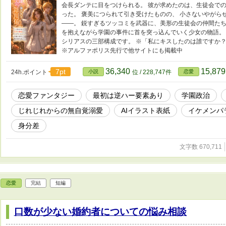
会長ダンテに目をつけられる。 彼が求めたのは、生徒会での
った。 褒美につられて引き受けたものの、 小さないやがら
――。 鋭すぎるツッコミを武器に、美形の生徒会の仲間たち
を抱えながら学園の事件に首を突っ込んでいく少女の物語。 
シリアスの三部構成です。 ※「私にキスしたのは誰ですか
※アルファポリス先行で他サイトにも掲載中
36,340
15,87
7pt
24h.ポイント
小説
位 / 228,747件
恋愛
恋愛ファンタジー
最初は逆ハー要素あり
学園政治
じれじれからの無自覚溺愛
AIイラスト表紙
イケメンパ
身分差
文字数 670,711
恋愛
完結
短編
口数が少ない婚約者についての悩み相談