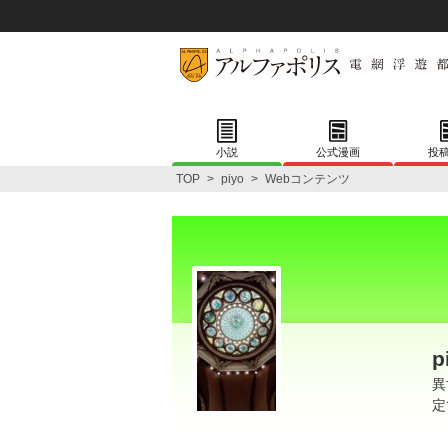
小説
公式漫画
投
TOP
>
piyo
>
Webコンテンツ
p
異
定