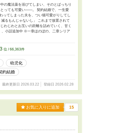
発中の魔法薬を浴びてしまい、そのとばっちり
とっても可愛い――。 契約結婚で、一生愛
わってしまった夫を、つい猫可愛がりしてし
。減るもんじゃないし」 これまで放置されて
、じわじわとお互いの距離を詰めていく、甘く
）、小話追加中 ※一章ほのぼの、二章シリア
63
位 / 66,363件
幼児化
契約結婚
最終更新日 2026.03.22
登録日 2026.02.28
お気に入りに追加
15