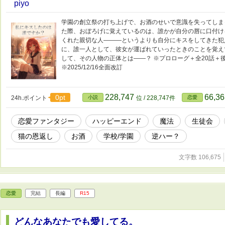
piyo
学園の創立祭の打ち上げで、お酒のせいで意識を失ってしま
た際、おぼろげに覚えているのは、誰かが自分の唇に口付け
くれた親切な人———というよりも自分にキスをしてきた犯
に、誰一人として、彼女が運ばれていったときのことを覚えて
して、その人物の正体とは——？ ※プロローグ＋全20話＋
※2025/12/16全面改訂
228,747
66,3
0pt
24h.ポイント
小説
位 / 228,747件
恋愛
恋愛ファンタジー
ハッピーエンド
魔法
生徒会
猫の恩返し
お酒
学校/学園
逆ハー？
文字数 106,675
恋愛
完結
長編
R15
どんなあなたでも愛してる。