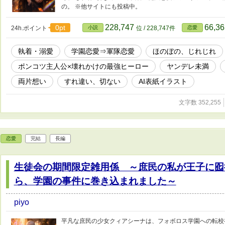
の。 ※他サイトにも投稿中。
228,747
66,3
0pt
24h.ポイント
小説
位 / 228,747件
恋愛
執着・溺愛
学園恋愛⇒軍隊恋愛
ほのぼの、じれじれ
ポンコツ主人公×壊れかけの最強ヒーロー
ヤンデレ未満
両片想い
すれ違い、切ない
AI表紙イラスト
文字数 352,255
恋愛
完結
長編
生徒会の期間限定雑用係 ～庶民の私が王子に囮
ら、学園の事件に巻き込まれました～
piyo
平凡な庶民の少女クィアシーナは、フォボロス学園への転校