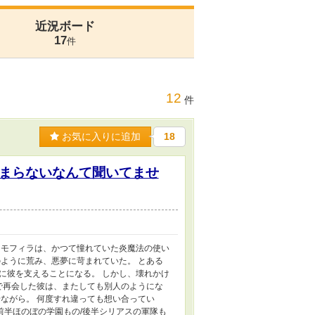
近況ボード
17
件
12
件
お気に入りに追加
18
まらないなんて聞いてませ
ネモフィラは、かつて憧れていた炎魔法の使い
ように荒み、悪夢に苛まれていた。 とある
に彼を支えることになる。 しかし、壊れかけ
で再会した彼は、またしても別人のようにな
ながら。 何度すれ違っても想い合ってい
※前半ほのぼの学園もの/後半シリアスの軍隊も