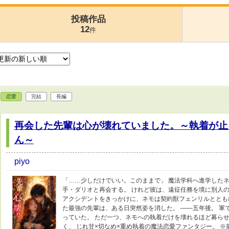
投稿作品
12
件
恋愛
完結
長編
再会した先輩は心が壊れていました。～執着が止
ん～
piyo
「……少しだけでいい。このままで」 魔法学科へ進学した
手・ダリオと再会する。 けれど彼は、遠征任務を境に別人の
アクシデントをきっかけに、ネモは契約獣フェンリルととも
た最強の先輩は、ある日突然姿を消した。 ――五年後。 軍
っていた。 ただ一つ、ネモへの執着だけを壊れるほど募らせ
く、 じれ甘×切なめ×重め執着の魔法恋愛ファンタジー。 