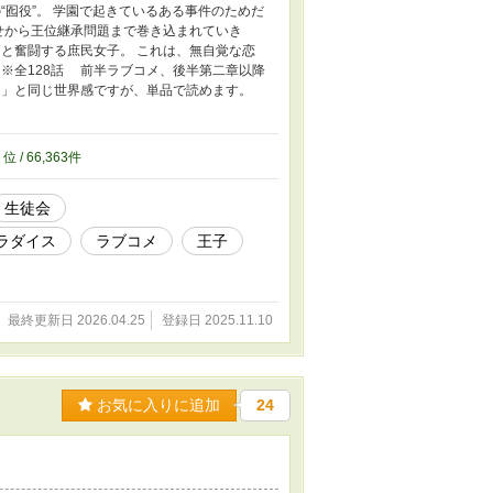
“囮役”。 学園で起きているある事件のためだ
せから王位継承問題まで巻き込まれていき
と奮闘する庶民女子。 これは、無自覚な恋
※全128話 前半ラブコメ、後半第二章以降
？」と同じ世界感ですが、単品で読めます。
9
位 / 66,363件
生徒会
ラダイス
ラブコメ
王子
最終更新日 2026.04.25
登録日 2025.11.10
お気に入りに追加
24