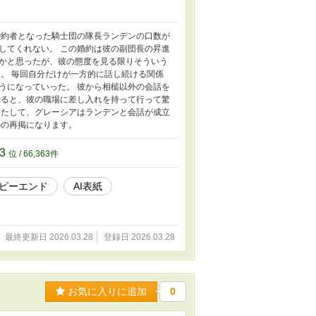
婚約者となった騎士団の隊長ランデンの口数が
してくれない。 この婚約は彼の副団長の昇進
かと思ったが、彼の態度を見る限りそういう
。 毎回自分だけが一方的に話し続ける関係
うになっていった。 彼から相槌以外の会話を
すると、彼の職場に差し入れを持って行って驚
果たして、グレーシアはランデンと会話が成立
のの再掲になります。
63
位 / 66,363件
ピーエンド
AI表紙
最終更新日 2026.03.28
登録日 2026.03.28
お気に入りに追加
0