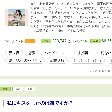
夫が、ある日突然、幼児の姿になってしまった。 部下の開
で若返ってしまったらしい。 いつも仏頂面な夫が、なんだか
とは無縁の生活を送ると思っていたノエルだったが、姿が変
まう。 「おい、撫でまわすな！」 「良いじゃありませんか
いた妻と、不器用に愛を示す夫。 そんな二人が、じれじれ
て切ない夫婦再生の物語 ※本編完結済（全26話+後日談1話
スの二部構成です。 ※他サイトにも投稿
228,747
66,3
0pt
24h.ポイント
小説
位 / 228,747件
恋愛
異世界
恋愛
ハッピーエンド
夫婦再生
切ない
逆行/人生のやり直し
記憶退行
じわじわじれじれ
文字数 115,618
恋愛
完結
長編
私にキスをしたのは誰ですか？