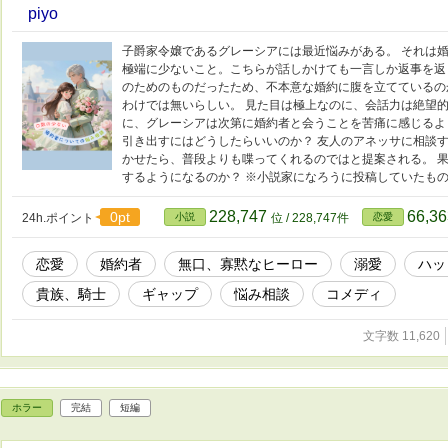
piyo
子爵家令嬢であるグレーシアには最近悩みがある。 それは
極端に少ないこと。こちらが話しかけても一言しか返事を返
のためのものだったため、不本意な婚約に腹を立てているの
わけでは無いらしい。 見た目は極上なのに、会話力は絶望的
に、グレーシアは次第に婚約者と会うことを苦痛に感じるよ
引き出すにはどうしたらいいのか？ 友人のアネッサに相談
かせたら、普段よりも喋ってくれるのではと提案される。 
するようになるのか？ ※小説家になろうに投稿していたも
228,747
66,3
0pt
24h.ポイント
小説
位 / 228,747件
恋愛
恋愛
婚約者
無口、寡黙なヒーロー
溺愛
ハッ
貴族、騎士
ギャップ
悩み相談
コメディ
文字数 11,620
ホラー
完結
短編