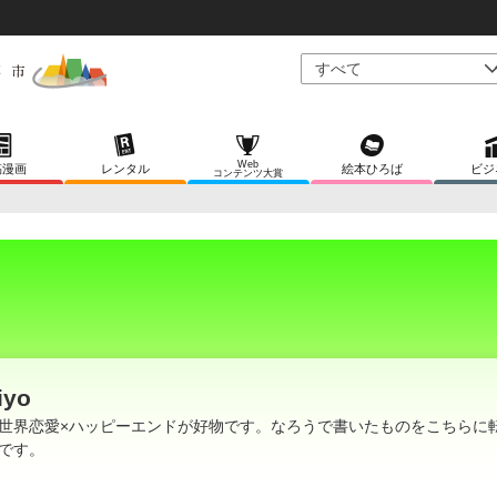
Web
稿漫画
レンタル
絵本ひろば
ビジ
コンテンツ大賞
iyo
世界恋愛×ハッピーエンドが好物です。なろうで書いたものをこちらに
です。