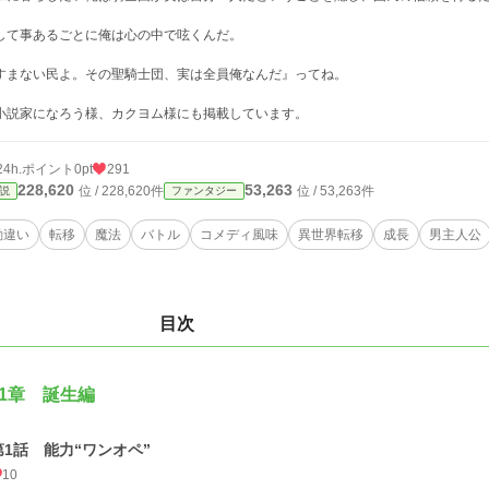
して事あるごとに俺は心の中で呟くんだ。
すまない民よ。その聖騎士団、実は全員俺なんだ』ってね。
小説家になろう様、カクヨム様にも掲載しています。
24h.ポイント
0pt
291
228,620
53,263
位 / 228,620件
位 / 53,263件
説
ファンタジー
勘違い
転移
魔法
バトル
コメディ風味
異世界転移
成長
男主人公
目次
1章 誕生編
第1話 能力“ワンオペ”
10