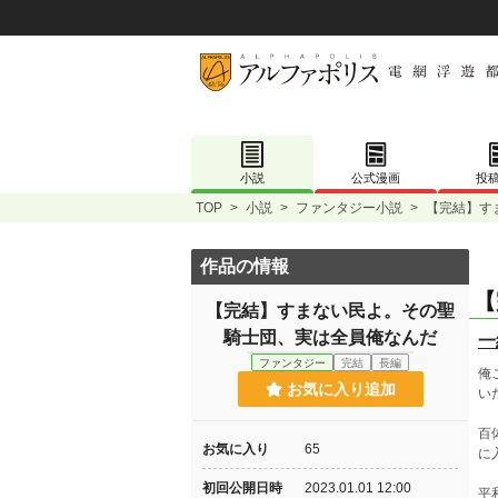
小説
公式漫画
投
TOP
>
小説
>
ファンタジー小説
>
【完結】す
作品の情報
【
【完結】すまない民よ。その聖
騎士団、実は全員俺なんだ
一
ファンタジー
完結
長編
俺
お気に入り追加
い
百
お気に入り
65
に
初回公開日時
2023.01.01 12:00
平