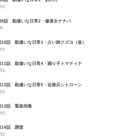
10
第9話 勘違いな日常2・修道女ナナバ
0
第10話 勘違いな日常3・占い師クズヨ（仮）
10
第11話 勘違いな日常4・踊り子トマティナ
10
第12話 勘違いな日常5・近衛兵シトローン
10
第13話 緊急招集
10
第14話 調査
10