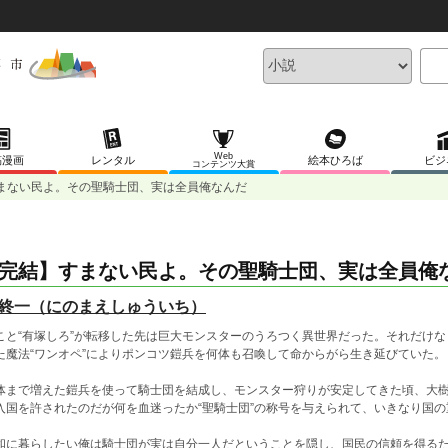
Web
稿漫画
レンタル
絵本ひろば
ビジ
コンテンツ大賞
まない民よ。その聖騎士団、実は全員俺なんだ
完結】すまない民よ。その聖騎士団、実は全員俺
終一（にのまえしゅういち）
こと“有塚しろ”が転移した先は巨大モンスターのうろつく異世界だった。それだけ
た魔法“ワンオペ”によりポンコツ鎧兵を何体も召喚して命からがら生き延びていた。
体まで増えた鎧兵を使って騎士団を結成し、モンスター狩りが安定してきた頃、大
入国を許されたのだが何を血迷ったか“聖騎士団”の称号を与えられて、いきなり国
和に暮らしたい俺は騎士団が実は自分一人だということを隠し、国民の信頼を得る