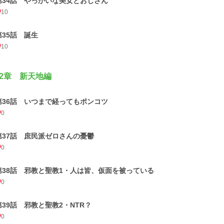
第34話 やっかいな美女とおじさん
10
第35話 誕生
10
2章 新天地編
第36話 いつまで経ってもポンコツ
0
第37話 庶民派ゼロさんの憂鬱
0
第38話 邪教と聖教1・人は皆、仮面を被っている
0
第39話 邪教と聖教2・NTR？
0