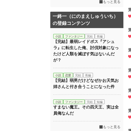
もっと見る
一終一（にのまえしゅういち）
の登録コンテンツ
小説
ファンタジー
完結
長編
【完結】最弱レイドボス『アシュ
ラ』に転生した俺、討伐対象になっ
たけど人類を滅ぼす気はないんだ
が？
小説
恋愛
完結
長編
【完結】弱男だけどなぜかお天気お
姉さんと付き合うことになった件
小説
ファンタジー
完結
短編
すまない魔王。その四天王、実は全
員俺なんだ
もっと見る