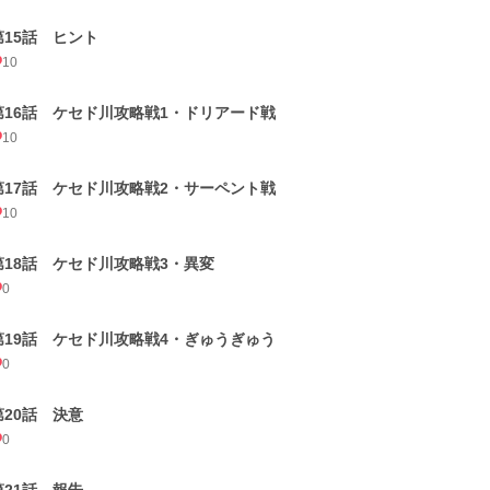
第15話 ヒント
10
第16話 ケセド川攻略戦1・ドリアード戦
10
第17話 ケセド川攻略戦2・サーペント戦
10
第18話 ケセド川攻略戦3・異変
0
第19話 ケセド川攻略戦4・ぎゅうぎゅう
0
第20話 決意
0