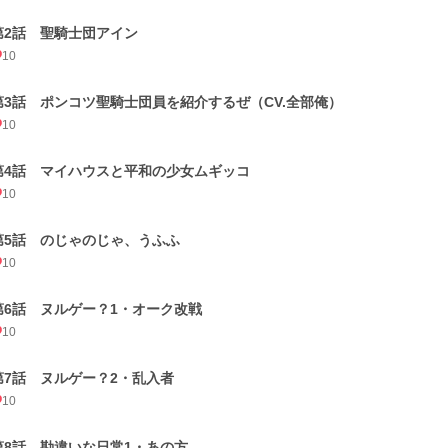
第2話 聖騎士団アイン
10
第3話 ポンコツ聖騎士団員を紹介するぜ（CV.全部俺）
10
第4話 マイハウスと平和の少女ムギッコ
10
第5話 のじゃのじゃ、うふふ
10
第6話 ヌルゲー？1・オーク改戦
10
第7話 ヌルゲー？2・乱入者
10
第8話 勘違いな日常1・あの方