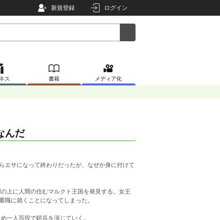
新規登録
ログイン
ネス
書籍
メディア化
なんだ
ならエサになって終わりだったが、なぜか身に付けて
樹の上に人間の住むマルクト王国を発見する。女王
の重職に就くことになってしまった。
ため一人百役で鎧兵を演じていく。