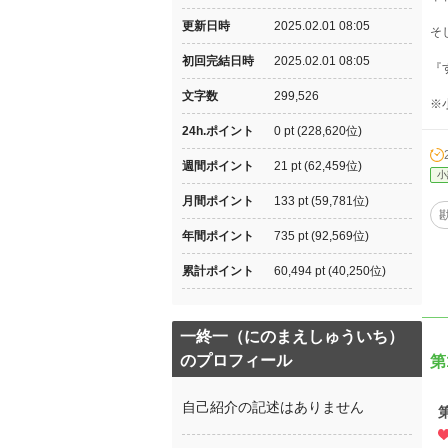
更新日時
2025.02.01 08:05
そ
初回完結日時
2025.02.01 08:05
『
文字数
299,526
※
24h.ポイント
0 pt (228,620位)
週間ポイント
21 pt (62,459位)
小
月間ポイント
133 pt (59,781位)
年間ポイント
735 pt (92,569位)
累計ポイント
60,494 pt (40,250位)
一終一（にのまえしゅういち）
のプロフィール
第
自己紹介の記述はありません