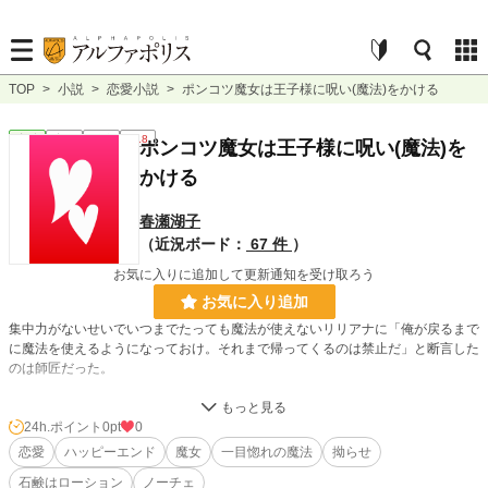
TOP
>
小説
>
恋愛小説
>
ポンコツ魔女は王子様に呪い(魔法)をかける
恋愛
完結
長編
R18
ポンコツ魔女は王子様に呪い(魔法)を
かける
春瀬湖子
（近況ボード：
67 件
）
お気に入りに追加して更新通知を受け取ろう
お気に入り追加
集中力がないせいでいつまでたっても魔法が使えないリリアナに「俺が戻るまで
に魔法を使えるようになっておけ。それまで帰ってくるのは禁止だ」と断言した
のは師匠だった。
突然帰る家を失い一人頭を抱えていると、めちゃくちゃドストライクな青年が目
に飛び込んでくる。
24h.ポイント
0pt
0
恋愛
ハッピーエンド
魔女
一目惚れの魔法
拗らせ
何でもいい。とにかく何でもいいから魔法を使えるようにならなくちゃ、と焦っ
石鹸はローション
ノーチェ
たリリアナは、何を思ったのかその青年に自分へ惚れるように魔法をかけて⋯？