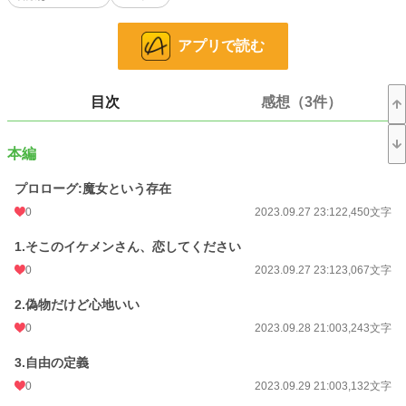
アプリで読む
魔法をかけられた王太子×魔法をかけたポンコツ魔女の、初恋を探したり拗らせ
たりするなんちゃってラブコメディです。
目次
感想（3件）
※他サイト様でも投稿しております。
小説
228,832 位 / 228,832 件
本編
恋愛
66,374 位 / 66,374 件
プロローグ:魔女という存在
0
2023.09.27 23:12
2,450文字
お気に入り
55
1.そこのイケメンさん、恋してください
24h.ポイント
0 pt
0
2023.09.27 23:12
3,067文字
文字数
102,719
2.偽物だけど心地いい
更新日時
2023.10.15 12:00
0
2023.09.28 21:00
3,243文字
初回公開日時
2023.09.27 23:12
3.自由の定義
初回完結日時
2023.10.15 17:01
0
2023.09.29 21:00
3,132文字
週間ポイント
28 pt (56,925 位)