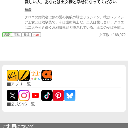
愛しい人、あなたは王女様と幸せになってください
無憂
クロエの婚約者は銀の髪の美貌の騎士リュシアン。彼はレティシ
ア王女とは幼馴染で、今は護衛騎士だ。二人は愛し合い、クロエ
は二人を引き裂くお邪魔虫だと噂されている。王女のそばを離れ
ないリュシアンとは、ここ数年、ろくな会話もない。愛されない
文字数：168,972
恋愛
完結
長編
R18
日々に疲れたクロエは、婚約を破棄することを決意し、リュシア
ンに通告したのだが――
アプリ一覧
公式SNS一覧
ご利用について