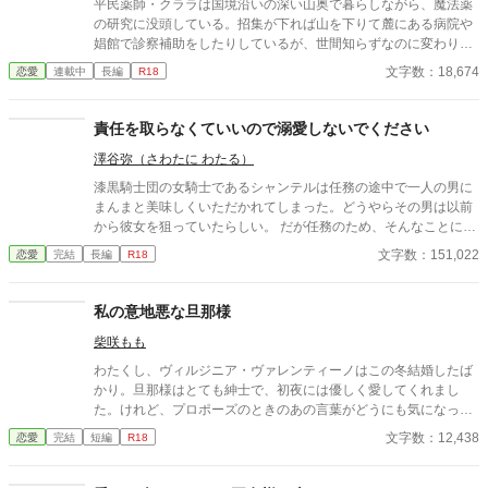
平民薬師・クララは国境沿いの深い山奥で暮らしながら、魔法薬
の研究に没頭している。招集が下れば山を下りて麓にある病院や
娼館で診察補助をしたりしているが、世間知らずなのに変わりは
ない。 ある日、山の中で倒れている男性を発見。彼はなんと騎士
文字数：18,674
恋愛
連載中
長編
R18
団長・レイルドで女嫌いの噂を持つ人物だった。 当然女嫌いの噂
なんて知らないクララは良心に従い彼を助け、治療を施す。 だ
が、レイルドには隠している秘密……性癖があった。 ――君の××
責任を取らなくていいので溺愛しないでください
××、触らせてもらえないだろうか？
澤谷弥（さわたに わたる）
漆黒騎士団の女騎士であるシャンテルは任務の途中で一人の男に
まんまと美味しくいただかれてしまった。どうやらその男は以前
から彼女を狙っていたらしい。 だが任務のため、そんなことには
お構いなしのシャンテル。むしろ邪魔。その男から逃げながら任
文字数：151,022
恋愛
完結
長編
R18
務をこなす日々。だが、その男の正体に気づいたとき――。 ※20
23.6.14：アルファポリスノーチェブックスより書籍化されまし
た。 ※ノーチェ作品の何かをレンタルしますと特別番外編（鍵付
私の意地悪な旦那様
き）がお読みいただけます。
柴咲もも
わたくし、ヴィルジニア・ヴァレンティーノはこの冬結婚したば
かり。旦那様はとても紳士で、初夜には優しく愛してくれまし
た。けれど、プロポーズのときのあの言葉がどうにも気になって
仕方がないのです。 ――《嗜虐趣味》って、なんですの？ ※お嬢
文字数：12,438
恋愛
完結
短編
R18
様な新妻が性的嗜好に問題ありのイケメン夫に新年早々色々され
ちゃうお話 ※ムーンライトノベルズからの転載です