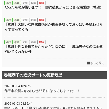
小説
恋愛
完結
長編
R18
だったら私が貰います！ 婚約破棄からはじまる溺愛婚（希望）
小説
恋愛
完結
短編
R18
【R18】大嫌いな同僚魔術師が責任を取っておっぱいを吸わせろ
って言ってくる
小説
恋愛
完結
短編
R18
【R18】処女を捨てたかっただけなのに！ 裏垢男子なのに全然
抱いてくれない件
もっと見る
春瀬湖子の近況ボードの更新履歴
2026-08-04 18:40:50
作品非公開のお知らせ&8月になってしまった⋯！
2026-06-03 03:35:44
書き下ろしTL『勘違い令嬢の大誤算』配信のお知らせ&コミカラ