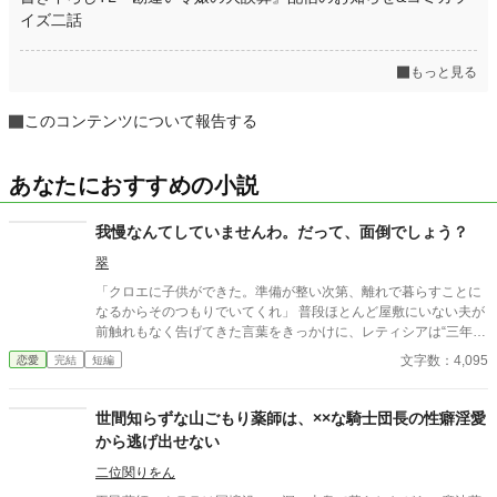
イズ二話
もっと見る
このコンテンツについて報告する
あなたにおすすめの小説
我慢なんてしていませんわ。だって、面倒でしょう？
翠
「クロエに子供ができた。準備が整い次第、離れで暮らすことに
なるからそのつもりでいてくれ」 普段ほとんど屋敷にいない夫が
前触れもなく告げてきた言葉をきっかけに、レティシアは“三年
間”の契約を終わらせることにした。 赤の他人を屋敷に迎えるこ
文字数：4,095
恋愛
完結
短編
とはしない。 不要なものに感情を砕く理由などない。 「だって、
面倒でしょう？」 不誠実な夫も、無意味な結婚も、 この際すべて
切り捨ててしまいましょう。
世間知らずな山ごもり薬師は、××な騎士団長の性癖淫愛
から逃げ出せない
二位関りをん