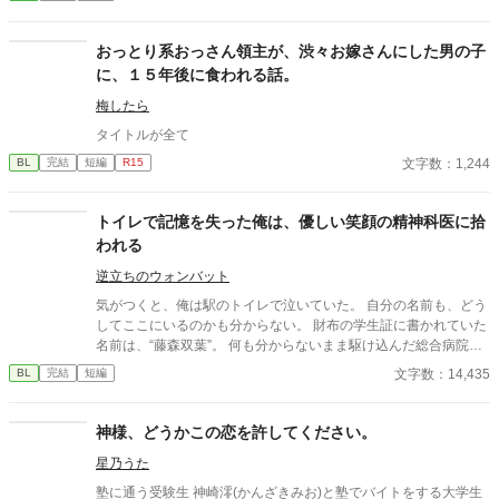
ンの秘密を知ってしまう。 強大すぎる魔力ゆえに、五感が暴走す
る「過負荷」の激痛に一人で耐え続けていたレオン。エドガーの
底知れぬ静かな波長は、世界で唯一、彼の苦痛を完全に溶かすこ
おっとり系おっさん領主が、渋々お嫁さんにした男の子
とができるものだった。 「お前は、俺の専属の導き手になるん
に、１５年後に食われる話。
だ」 痛みを癒やしたことで、冷酷なはずの最強教官から底なしの
執着と溺愛を向けられるようになり――！？ 孤独な二人の魂が共
梅したら
鳴する、極上の救済と溺愛の学園ファンタジー。 ※センチネルバ
タイトルが全て
ースをベースにした独自設定（特異覚醒者×導き手）です。
文字数：1,244
BL
完結
短編
R15
トイレで記憶を失った俺は、優しい笑顔の精神科医に拾
われる
逆立ちのウォンバット
気がつくと、俺は駅のトイレで泣いていた。 自分の名前も、どう
してここにいるのかも分からない。 財布の学生証に書かれていた
名前は、“藤森双葉”。 何も分からないまま駆け込んだ総合病院
で、混乱する俺に声をかけてくれたのは、優しい笑顔の精神科
文字数：14,435
BL
完結
短編
医・松村和樹だった。 「大丈夫ですよ」 そう言って、否定せず、
急かさず、怖がる俺を受け止めてくれる先生。 けれど、失った記
憶の奥には、思い出したくない“何か”があるようで――。 記憶を
神様、どうかこの恋を許してください。
失った大学生と、穏やかな精神科医の、静かな救済の話。 ※第一
星乃うた
部完結済 双葉の“失われた時間”については、まだ何も分かってい
ない。 続きを書くとしたら、また彼らの日々をかけたらと思って
塾に通う受験生 神崎澪(かんざきみお)と塾でバイトをする大学生