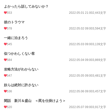
よかったら話してみないか？
更新日時
2026.06.30 09:52
553
2022.05.01 21:00
2,443文字
初回公開日時
2022.04.30 17:00
彼のトラウマ
週間ポイント
1,141 pt (8,092 位)
578
2022.05.02 09:00
3,594文字
月間ポイント
7,940 pt (5,520 位)
一緒に泊まろう
年間ポイント
157,740 pt (3,985 位)
545
2022.05.03 09:00
3,139文字
累計ポイント
1,524,674 pt (3,797 位)
似つかわしくない客
584
2022.05.04 09:00
3,869文字
攻略方法がわからない
547
2022.05.05 09:00
3,481文字
奴らは絶対に許さない
536
2022.05.06 09:00
3,457文字
閑話 新川＆盛山 ＜罠を仕掛けよう＞
520
2022.05.07 09:00
3,917文字