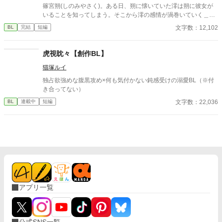
います。 もしこの先も見守りたいと思っていただけたら、とても
篠宮朔(しのみやさく)。ある日、朔に懐いていた澪は朔に彼女が
嬉しいです。
いることを知ってしまう。そこから澪の感情が渦巻いていく＿＿
＿＿＿＿＿＿
文字数：12,102
BL
完結
短編
虎視眈々【創作BL】
猫塚ルイ
独占欲強めな腹黒攻め×何も気付かない鈍感受けの溺愛BL（※付
き合ってない）
文字数：22,036
BL
連載中
短編
アプリ一覧
公式SNS一覧