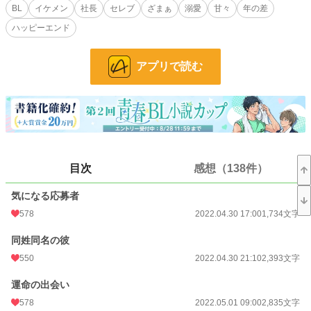
も彼に会うべく西表島に向かう。
BL
イケメン
社長
セレブ
ざまぁ
溺愛
甘々
年の差
道中、羽田空港で可愛らしい子と運命的な出会いがあり一緒に過ごせば過ごすほ
ハッピーエンド
どその子に無自覚に煽られて、祐悟の理性は崩壊寸前になっていく。
しかし、可愛らしいその子には思い出したくない過去があって……。
普段のクールなイケメン社長の姿からどんどんかけ離れていく祐悟と無防備で愛
アプリで読む
らしい子とのラブラブハッピーエンド小説です。
こちらは『身も心もズタボロになった俺が南の島でイケメン社長と幸せを掴みま
した』の祐悟sideのお話です。
航sideでは書けなかった裏側の話を書いていく予定ですので、両方見てもらった
方がわかりやすいと思います。
ほのぼのとしていた航sideとは違ってこちらでは暴力的な場面も出てくる予定で
すので、苦手な方はご注意ください。
目次
感想（138件）
R18には※付けます。
気になる応募者
小説
10,031 位 / 228,788 件
578
2022.04.30 17:00
1,734文字
BL
2,169 位 / 31,418 件
同姓同名の彼
550
2022.04.30 21:10
2,393文字
お気に入り
1,736
24h.ポイント
113 pt
運命の出会い
578
2022.05.01 09:00
2,835文字
文字数
301,971