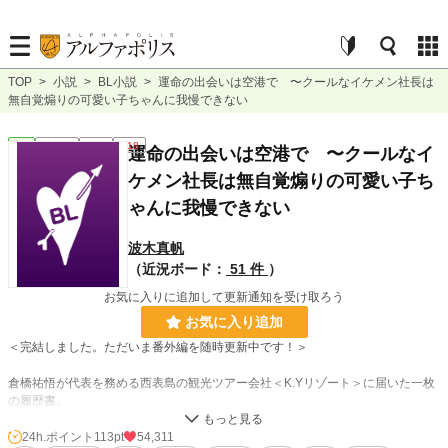
TOP
>
小説
>
BL小説
>
運命の出会いは空港で 〜クールなイケメン社長は
無自覚煽りの可愛い子ちゃんに我慢できない
BL
連載中
長編
R18
運命の出会いは空港で 〜クールなイ
ケメン社長は無自覚煽りの可愛い子ち
ゃんに我慢できない
波木真帆
（近況ボード：
51 件
）
お気に入りに追加して更新通知を受け取ろう
お気に入り追加
＜完結しました。ただいま番外編を随時更新中です！＞
倉橋祐悟が代表を務める西表島の観光ツアー会社＜K.Yリゾート＞に届いた一枚
の履歴書。
そこに書かれていた名前はある事件の被害者と同姓同名だった。
彼のことが気になった祐悟は最終面接ということで彼を西表島に呼び寄せ、祐悟
24h.ポイント
113pt
54,311