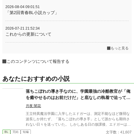
2026-08-04 09:01:51
「第2回青春BL小説カップ」
2026-07-21 21:52:34
これからの更新について
もっと見る
このコンテンツについて報告する
あなたにおすすめの小説
落ちこぼれの導き手なのに、学園最強の冷酷教官が「俺
を癒やせるのはお前だけだ」と底なしの執着で迫ってき
ます
月夜 闇花
王立特異魔法学園に入学したエドガーは、測定不能なほど微弱な
波長しか持たず、「落ちこぼれの導き手」として誰からも期待さ
れない日々を送っていた。 しかしある日の放課後、エドガーは学
園で最も恐れられる最強の戦闘魔術教官、レオン・ヴァレンタイ
文字数：41,607
BL
完結
短編