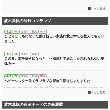
もっと見る
波木真帆の登録コンテンツ
小説
BL
連載中
長編
R18
ひとりぼっちになった僕は新しい家族に愛と幸せを教えてもらい
ました
小説
BL
連載中
長編
この夏、君を好きになった 〜温泉町で過ごした忘れられない夏
休み〜
小説
BL
連載中
長編
R18
ベビーシッター先でラブラブな家族生活はじまりました
もっと見る
波木真帆の近況ボードの更新履歴