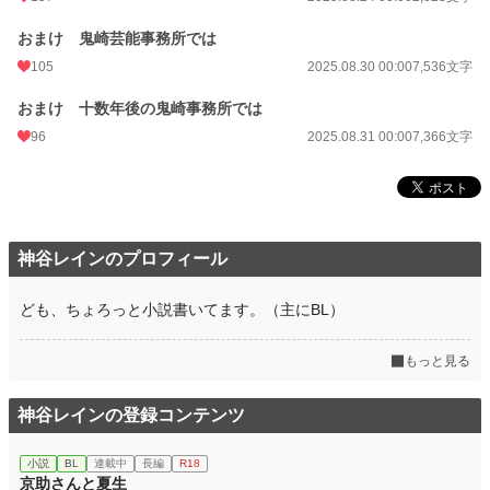
おまけ 鬼崎芸能事務所では
105
2025.08.30 00:00
7,536文字
おまけ 十数年後の鬼崎事務所では
96
2025.08.31 00:00
7,366文字
神谷レインのプロフィール
ども、ちょろっと小説書いてます。（主にBL）
もっと見る
神谷レインの登録コンテンツ
小説
BL
連載中
長編
R18
京助さんと夏生