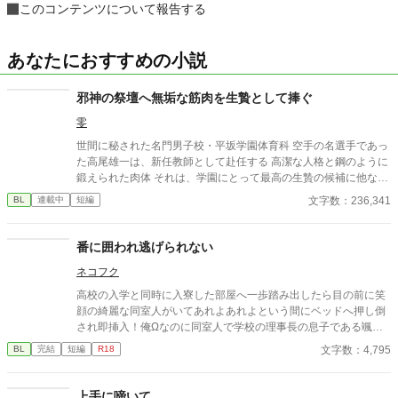
このコンテンツについて報告する
あなたにおすすめの小説
邪神の祭壇へ無垢な筋肉を生贄として捧ぐ
零
世間に秘された名門男子校・平坂学園体育科 空手の名選手であっ
た高尾雄一は、新任教師として赴任する 高潔な人格と鋼のように
鍛えられた肉体 それは、学園にとって最高の生贄の候補に他なら
なかった 至高の筋肉を持つ、精神を削られ意志をなくした青年を
文字数：236,341
BL
連載中
短編
太古の神に捧げるため、“水”、“風”、“土”の信奉者達が暗躍する 意
志をなくし筋肉の操り人形と化した“デク” 消える教師 山奥の男子
校で繰り広げられるダークファンタジー
番に囲われ逃げられない
ネコフク
高校の入学と同時に入寮した部屋へ一歩踏み出したら目の前に笑
顔の綺麗な同室人がいてあれよあれよという間にベッドへ押し倒
され即挿入！俺Ωなのに同室人で学校の理事長の息子である颯人
と一緒にα寮で生活する事に。「ヒートが来たら噛むから」と宣
文字数：4,795
BL
完結
短編
R18
言され有言実行され番に。そんなヤベェ奴に捕まったΩとヤベェα
のちょっとしたお話。 結局現状を受け入れている受けとどこまで
も囲い込もうとする攻めです。オメガバース。
上手に啼いて