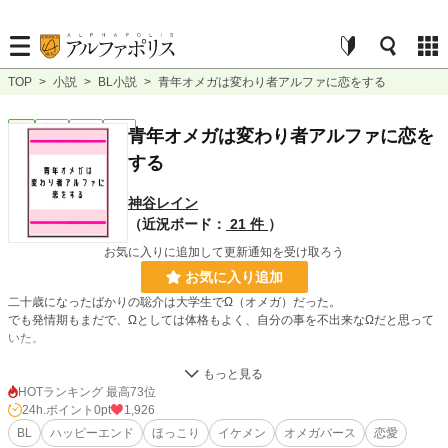
TOP
>
小説
>
BL小説
>
青年オメガは変わり者アルファに恋をする
BL
完結
長編
R18
青年オメガは変わり者アルファに恋を
する
神谷レイン
（近況ボード：
21 件
）
お気に入りに追加して更新通知を受け取ろう
お気に入り追加
二十歳になったばかりの聡介は大学生でΩ（オメガ）だった。
でも発情期もまだで、Ωとしては体格もよく、自分の事を不出来なΩだと思って
いた。
しかし一年前。小料理屋『羽山』でアルバイトを始めた聡介はα（あるふぁ）の
鬼崎に出会う。
HOTランキング 最高73位
鬼崎は野暮ったい長髪に分厚い眼鏡をしていて、いつもフルーツ柄の服を着てい
24h.ポイント
0pt
1,926
るちょっと変わり者だ。けれど、鬼崎からはなんだか不思議といい香りがして、
BL
ハッピーエンド
ほっこり
イケメン
オメガバース
恋愛
聡介は会う度にどんどん好きになっていってしまう。