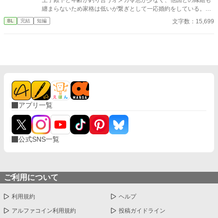
纏まらないため家格は低いが繋ぎとして一応婚約をしている。王
子のことは兄のように慕っており、初恋の人ではあるけれど、契
文字数：15,699
BL
完結
短編
約終了時期か王子に想い人が現れた時には解消されるものと考え
ていた。ところが婚約解消時期の直前に王子宮に軟禁された。結
婚を承諾するまでここから出さないと王子から溢れるほどの愛を
与えられる。ハッピーエンドオメガバースBLです。
アプリ一覧
公式SNS一覧
ご利用について
利用規約
ヘルプ
アルファコイン利用規約
投稿ガイドライン