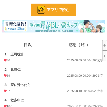
しかし、自分に自信のない聡介は告白なんてできなかった。だが、そんな折父親
が見合い話を持ってきてーーー！？
アプリで読む
オメガシリーズ第三弾！
第一作『年上オメガは養いアルファの愛に気づかない』
第二作『生意気オメガは年上アルファに監禁される』
そして今回は芸能事務所社長・鬼崎と大学生・聡介のお話！
全十七話です(*'ω'*)
目次
感想（1件）
小説
228,781 位 / 228,781 件
１ 王司聡介
80
2025.08.09 00:00
4,260文字
BL
31,415 位 / 31,415 件
２ 鬼崎仁
お気に入り
137
89
2025.08.09 00:00
4,290文字
24h.ポイント
0 pt
３ 家に帰ったら
文字数
96,855
87
2025.08.10 00:00
3,020文字
更新日時
2025.08.31 00:00
４ 散歩中に
初回公開日時
2025.08.09 00:00
107
2025.08.11 00:00
4,237文字