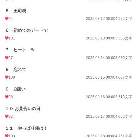
初回完結日時
2025.08.24 07:41
５ 王司樹
週間ポイント
70 pt (40,028 位)
94
2025.08.12 00:00
4,965文字
月間ポイント
287 pt (44,577 位)
６ 初めてのデートで
年間ポイント
34,444 pt (13,765 位)
101
2025.08.13 00:00
5,505文字
累計ポイント
34,458 pt (54,265 位)
７ ヒート ※
97
2025.08.14 00:00
5,070文字
８ 忘れて
100
2025.08.15 00:00
4,007文字
９ Ω嫌い
88
2025.08.16 00:00
3,619文字
１０ お見合いの日
92
2025.08.17 00:00
4,066文字
１１ やっぱり俺は！
103
2025.08.18 00:00
4,751文字