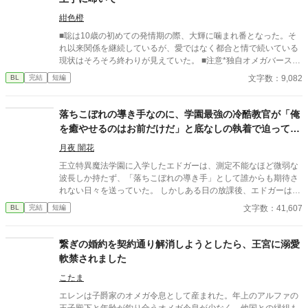
紺色橙
■聡は10歳の初めての発情期の際、大輝に噛まれ番となった。そ
れ以来関係を継続しているが、愛ではなく都合と情で続いている
現状はそろそろ終わりが見えていた。 ■注意*独自オメガバース設
定。■『それは愛か本能か』と同じ世界設定です。関係は一切な
文字数：9,082
BL
完結
短編
し。
落ちこぼれの導き手なのに、学園最強の冷酷教官が「俺
を癒やせるのはお前だけだ」と底なしの執着で迫ってき
ます
月夜 闇花
王立特異魔法学園に入学したエドガーは、測定不能なほど微弱な
波長しか持たず、「落ちこぼれの導き手」として誰からも期待さ
れない日々を送っていた。 しかしある日の放課後、エドガーは学
園で最も恐れられる最強の戦闘魔術教官、レオン・ヴァレンタイ
文字数：41,607
BL
完結
短編
ンの秘密を知ってしまう。 強大すぎる魔力ゆえに、五感が暴走す
る「過負荷」の激痛に一人で耐え続けていたレオン。エドガーの
底知れぬ静かな波長は、世界で唯一、彼の苦痛を完全に溶かすこ
繋ぎの婚約を契約通り解消しようとしたら、王宮に溺愛
とができるものだった。 「お前は、俺の専属の導き手になるん
軟禁されました
だ」 痛みを癒やしたことで、冷酷なはずの最強教官から底なしの
執着と溺愛を向けられるようになり――！？ 孤独な二人の魂が共
こたま
鳴する、極上の救済と溺愛の学園ファンタジー。 ※センチネルバ
エレンは子爵家のオメガ令息として産まれた。年上のアルファの
ースをベースにした独自設定（特異覚醒者×導き手）です。
王子殿下と年齢が釣り合うオメガ令息が少なく、他国との縁組も