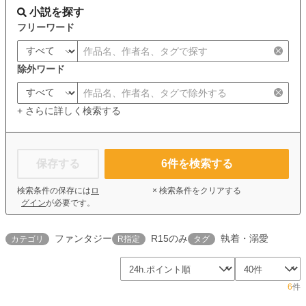
小説を探す
フリーワード
除外ワード
+ さらに詳しく検索する
保存する
6
件を検索する
検索条件の保存には
ロ
× 検索条件をクリアする
グイン
が必要です。
ファンタジー
R15のみ
執着・溺愛
カテゴリ
R指定
タグ
6
件