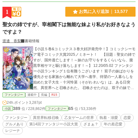
1
お気に入り追加
13,577
聖女の姉ですが、宰相閣下は無能な妹より私がお好きなよう
ですよ？
渡邊 香梨
書籍情報
【小説５巻&コミックス３巻大好評発売中！】コミックシーモ
ア電子コミック大賞2025ノミネート！ 【旧題：聖女の姉で
すが、国外逃亡します！～妹のお守りをするくらいなら、腹
黒宰相サマと駆け落ちします！～】 12.20/05.02 ファンタジ
ー小説ランキング１位有難うございます！ 双子の妹ばかりを
優先させる家族から離れて大学へ進学、待望の一人暮らしを
始めた女子大生・十河怜菜（そがわ れいな）は、ある日突
然、異世界へと召喚された。 召喚させたのは、双子の妹であ
る舞菜（まな）で、召喚された先は、乙女ゲーム「蘇芳戦
ファンタジー
連載中
長編
R15
記」の中の世界。 国同士を繋ぐ「転移扉」を守護する「聖
24h.ポイント
3,287pt
女」として、舞菜は召喚されたものの、守護魔力はともか
389
65
位 / 228,862件
位 / 53,336件
小説
ファンタジー
く、聖女として国内貴族や各国上層部と、社交が出来るよう
なスキルも知識もなく、また、それを会得するための努力を
ファンタジー
異世界転移召喚
乙女ゲームの世界
執着・溺愛
恋愛
するつもりもなかったために、日本にいた頃の様に、自分の
グルメあり
第14回ファンタジー小説大賞
ざまぁ？
年の差恋愛
代理（スペア）として、怜菜を同じ世界へと召喚させたの
レジーナ
だ。 妹のお守りは、もうごめん――。 全てにおいて妹優先だ
った生活から、ようやく抜け出せたのに、再び妹のお守りな