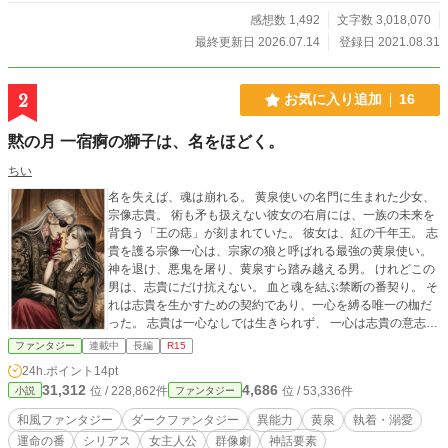
どと、冗談じゃない。 「宰相閣下、私と駆け落ちしましょ
感想数 1,492
文字数 3,018,070
う」 内心で激怒していた怜菜は、日本同様に、ここでも、妹
最終更新日 2026.07.14
登録日 2021.08.31
の軛（くびき）から逃れるための算段を立て始めた――。 ※
R15（キスよりちょっとだけ先）が入る章には☆を入れま
した。 【近況ボードに書籍化についてや、参考資料等掲載中
2
お気に入り追加
16
です。宜しければそちらもご参照下さいませ】
黙の月 一宿痾の獅子は、名をほどく。
ちい
名を失えば、魂は崩れる。 黄泉使いの名門に生まれた少女、
宗像志貴。 術も矛も扱えない彼女の右肩には、一族の未来を
背負う「王の痣」が刻まれていた。 彼女は、紅の千年王。 志
貴を護る宗像一心は、宗家の狼と呼ばれる最強の黄泉使い。
神を退け、悪鬼を屠り、黄泉すら踏み越える男。 けれどこの
男は、志貴にだけ抗えない。 血と魂を結ぶ禁断の番契り。 そ
れは志貴を生かすための契約であり、一心を縛る唯一の枷だ
った。 志貴は一心なしでは生きられず、 一心は志貴の意志に
逆らえない。 守りたい。 触れさせたくない。 誰にも渡した
ファンタジー
連載中
長編
R15
くない。 その想いは、やがて守護と呼べる境界を越えてい
24h.ポイント
14pt
く。 世界の記録を覆い、人の名を消す影《Veilmaker》が動
31,312
4,686
位 / 228,862件
位 / 53,336件
小説
ファンタジー
き出したとき、覆われた名に触れられるのは志貴だけだっ
た。 「私は紅の千年王や」 守られるだけだった少女は、己の
和風ファンタジー
ダークファンタジー
異能力
黄泉
執着・溺愛
名を選び取るために前へ出る。 「お前が世界を選ぶなら、俺
運命の番
シリアス
女主人公
群像劇
神話要素