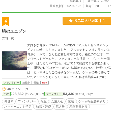
感想数 1
文字数 171,785
最終更新日 2020.07.25
登録日 2019.11.17
4
お気に入り追加
4
暁のユニゾン
音羽 藍
大好きな育成VRMMOゲームの世界『アルカナセンスオンラ
イン』に転生しちゃいました！ アルカナセンスオンラインは
育成ゲームで、なんと恋愛し結婚できる。箱庭の外はオープ
ンワールドゲームだ。 ファンタジーな世界で、プレイヤー同
士や、はたまたNPCにも、恋ができて結婚できる機能があっ
た。 重要なNPCはガードがあり結婚はできない。 欲張りな私
は、どハマりしたこの好きなゲームだ。 ゲームの時に持って
いたアイテムがあるなんて喜んでいた私は当然喜んだのだけ
ど…… 魔法があり、スキルが優先し尊ばれるファンタジーの
ファンタジー
連載中
長編
R15
世界。 愕然としながらもいいや1人で生きようと諦めた私に
24h.ポイント
0pt
待っていた者とは…… ＊＊＊＊＊ 主には不定期更新です。
228,862
53,336
位 / 228,862件
位 / 53,336件
小説
ファンタジー
（19時超えてもなかったらお休みになります。） この物語
は、主人公が軽く犯罪も必要に応じて行なっている事もあり
異世界
ファンタジー
転生
女主人公
魔法
ゲーム転生要素あり
ますが、法律・法令に反する行為を容認・推奨するものでは
ハッピーエンド予定
執着・溺愛
竜人族
恋愛要素あり
ありません。 そして、これはフィクションであり、実在する