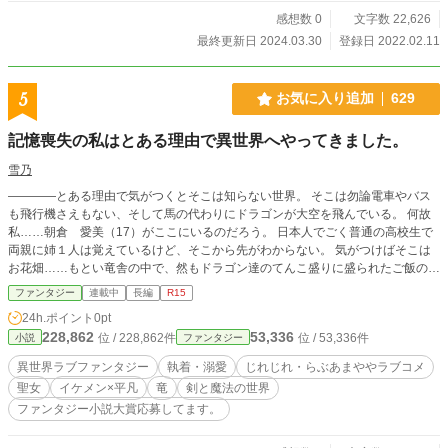
地名や同名の人物その他など、とは関係はありません。 （ノ
ベルの表紙はフリー素材のを使用させて頂いております。）
感想数 0
文字数 22,626
拙い文ですがそれでもいいよって方は見てね！
最終更新日 2024.03.30
登録日 2022.02.11
5
お気に入り追加
629
記憶喪失の私はとある理由で異世界へやってきました。
雪乃
――――とある理由で気がつくとそこは知らない世界。 そこは勿論電車やバス
も飛行機さえもない、そして馬の代わりにドラゴンが大空を飛んでいる。 何故
私……朝倉 愛美（17）がここにいるのだろう。 日本人でごく普通の高校生で
両親に姉１人は覚えているけど、そこから先がわからない。 気がつけばそこは
お花畑……もとい竜舎の中で、然もドラゴン達のてんこ盛りに盛られたご飯の上
で気を失っていた。 そんな私を見つけたのはその竜舎持ち主であるというエク
ファンタジー
連載中
長編
R15
スティーダ公爵。 何も分からない私をエクスティーダ公爵は面倒を見てくれた
24h.ポイント
0pt
のはいいけれど、殆ど姿を見せないし屋敷内は自由だけれども外へは出るなと告
228,862
53,336
位 / 228,862件
位 / 53,336件
小説
ファンタジー
げられる。 おまけに私が発見された場所……そこにいたドラゴンさんと私は会
話が出来た事に思わず吃驚。 メルヘンだぁ～と喜んでいればどうやらドラゴン
異世界ラブファンタジー
執着・溺愛
じれじれ・らぶあまややラブコメ
さん達と会話できるのは私だけ!? そんなこんなで1ヶ月――――色々この状態に
聖女
イケメン×平凡
竜
剣と魔法の世界
離れた頃、もしかしてこれは拉致監禁でないかと疑問を持った私は、これから脱
ファンタジー小説大賞応募してます。
走を試みます。 兎に角早くお家に帰ってまともな生活へ戻りたいです。