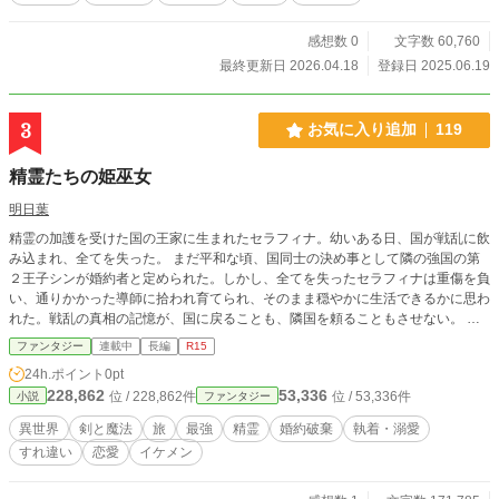
はお前を選ぶ」 最強が最強でいられなくなる、和風神話ダー
クファンタジー。 名と記憶、死と輪廻、守護と執着愛の物
語。 この物語はシリアス、流血、暴力、執着愛の描写を含み
感想数 0
文字数 60,760
ます。
最終更新日 2026.04.18
登録日 2025.06.19
3
お気に入り追加
119
精霊たちの姫巫女
明日葉
精霊の加護を受けた国の王家に生まれたセラフィナ。幼いある日、国が戦乱に飲
み込まれ、全てを失った。 まだ平和な頃、国同士の決め事として隣の強国の第
２王子シンが婚約者と定められた。しかし、全てを失ったセラフィナは重傷を負
い、通りかかった導師に拾われ育てられ、そのまま穏やかに生活できるかに思わ
れた。戦乱の真相の記憶が、国に戻ることも、隣国を頼ることもさせない。 し
かし、精霊の加護を受けた国の姫は、その身に多くの力を秘め、静かな生活はあ
ファンタジー
連載中
長編
R15
る日終わりを告げる。それでもせめてものけじめとして婚約解消をするが、なぜ
24h.ポイント
0pt
か何の利益もないはずなのに、シンがそれを許さないと……。 人ならぬものた
228,862
53,336
位 / 228,862件
位 / 53,336件
小説
ファンタジー
ちに愛された姫と、戦いを常とする王子の落ち着く先は。
異世界
剣と魔法
旅
最強
精霊
婚約破棄
執着・溺愛
すれ違い
恋愛
イケメン