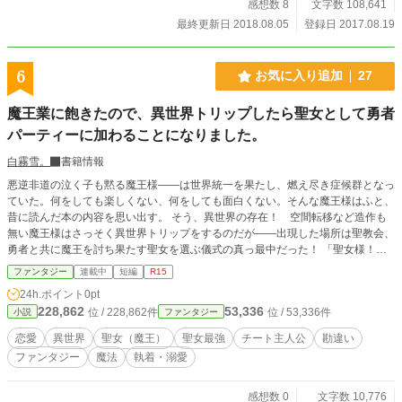
感想数 8
文字数 108,641
最終更新日 2018.08.05
登録日 2017.08.19
6
お気に入り追加
27
魔王業に飽きたので、異世界トリップしたら聖女として勇者
パーティーに加わることになりました。
白霧雪。
書籍情報
悪逆非道の泣く子も黙る魔王様――は世界統一を果たし、燃え尽き症候群となっ
ていた。何をしても楽しくない、何をしても面白くない。そんな魔王様はふと、
昔に読んだ本の内容を思い出す。 そう、異世界の存在！ 空間転移など造作も
無い魔王様はさっそく異世界トリップをするのだが――出現した場所は聖教会、
勇者と共に魔王を討ち果たす聖女を選ぶ儀式の真っ最中だった！ 「聖女様！
嗚呼、聖女様！」聖女に選ばれてしまった魔王は、なんだか面白そうという理由
ファンタジー
連載中
短編
R15
だけで、聖女（魔王）になり、勇者たちと旅をすることに。 勇者は鈍感な好青
24h.ポイント
0pt
年、そんな彼に恋わずらう女騎士、不思議な美青年魔法使いと共に魔王を倒す旅
228,862
53,336
位 / 228,862件
位 / 53,336件
小説
ファンタジー
へと出る。
恋愛
異世界
聖女（魔王）
聖女最強
チート主人公
勘違い
ファンタジー
魔法
執着・溺愛
感想数 0
文字数 10,776