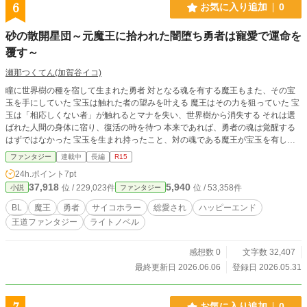
6
お気に入り追加
0
砂の散開星団～元魔王に拾われた闇堕ち勇者は寵愛で運命を
覆す～
瀬那つくてん(加賀谷イコ)
瞳に世界樹の種を宿して生まれた勇者 対となる魂を有する魔王もまた、その宝
玉を手にしていた 宝玉は触れた者の望みを叶える 魔王はその力を狙っていた 宝
玉は「相応しくない者」が触れるとマナを失い、世界樹から消失する それは選
ばれた人間の身体に宿り、復活の時を待つ 本来であれば、勇者の魂は覚醒する
はずではなかった 宝玉を生まれ持ったこと、対の魂である魔王が宝玉を有して
いたことで、勇者は戦いたくもないのに戦わなければならなくなった だが、勇
ファンタジー
連載中
長編
R15
者には、他に選択肢はなかった 自ら閉ざした勇者の運命は宝玉によって覆され
24h.ポイント
7pt
る 世界から捨てられた勇者を元魔王が拾う 元魔王は、対の魂を有する勇者を愛
37,918
5,940
位 / 229,023件
位 / 53,358件
小説
ファンタジー
するようになっていた すべてに失望していた勇者は、愛されることに慣れてい
なかった 宝玉は、最高神アーテルから最初の勇者アナスタシアへの贈り物だっ
BL
魔王
勇者
サイコホラー
総愛され
ハッピーエンド
た だが、果たしてそれは本当に贈り物だったのだろうか 【王道ファンタジー×
王道ファンタジー
ライトノベル
サイコホラー】 過去作のリメイク版です 「イフの葬列～天使は人の子を愛す
～」に繋がっています 同人誌版を頒布中です 詳しくはSNSをご覧ください ＊小
説家になろう、カクヨムにも掲載 ＊同人誌版1巻 頒布中
感想数 0
文字数 32,407
最終更新日 2026.06.06
登録日 2026.05.31
お気に入り追加
0