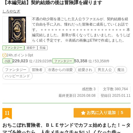
【本編完結】契約結婚の後は冒険譚を綴ります
しろやなぎ
不遇の幼少期を過ごした主人公ラファエルが、契約結婚を経
て自由を手に入れ、憧れだった冒険者に成長していくお話で
す。 ＋＋＋＋＋＋＋＋＋＋＋＋＋＋＋＋＋＋＋＋＋＋＋＋ 本
編完結しました。 新章が長くなってしまいました。 もうしば
らく続く予定です。 ※表紙の画像はETMで作成しました。
ファンタジー
連載中
長編
24h.ポイント
0pt
229,023
53,358
位 / 229,023件
位 / 53,358件
小説
ファンタジー
ファンタジー
冒険者
冷遇からの溺愛
総愛され
男主人公
魔法
ハッピーエンド
感想数 3
文字数 380,764
最終更新日 2026.08.08
登録日 2025.01.11
11
お気に入り追加
5
おちこぼれ冒険者、ＢＬＥサンドでカフェ始めました！～タ
マゴを拾ったら、人生メチャクチャおいしくなった件～