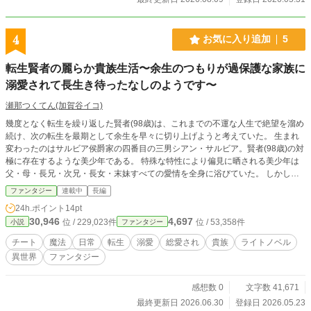
4
お気に入り追加
5
転生賢者の麗らか貴族生活〜余生のつもりが過保護な家族に
溺愛されて長生き待ったなしのようです〜
瀬那つくてん(加賀谷イコ)
幾度となく転生を繰り返した賢者(98歳)は、これまでの不運な人生で絶望を溜め
続け、次の転生を最期として余生を早々に切り上げようと考えていた。 生まれ
変わったのはサルビア侯爵家の四番目の三男シアン・サルビア。賢者(98歳)の対
極に存在するような美少年である。 特殊な特性により偏見に晒される美少年は
父・母・長兄・次兄・長女・末妹すべての愛情を全身に浴びていた。 しかし、
シアンも辛い環境によりその愛を実感することができず苦しんでいた。シアン(7
ファンタジー
連載中
長編
歳)の人生を背負った賢者(98歳)は、不運の少年を愛すべき家族とともに幸せに
24h.ポイント
14pt
することを決意する。 嘘偽りのない愛情が賢者の常識を変える、サルビア侯爵
30,946
4,697
位 / 229,023件
位 / 53,358件
小説
ファンタジー
家の日常のお話。 ＊小説家になろう、カクヨムにも掲載中 ＊同人誌版1巻 頒
布中
チート
魔法
日常
転生
溺愛
総愛され
貴族
ライトノベル
異世界
ファンタジー
感想数 0
文字数 41,671
最終更新日 2026.06.30
登録日 2026.05.23