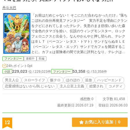
丹斗大巴
「お前はだめじゃない！ そこにただ合わなかっただけ」”落ち
こぼれの自分再発見ファンタジー” 実力不足を理由にクラン
をクビにされてしまったテレク。失意のまま彷徨い歩いた森
で金色のタマゴを拾い、伝説のウィングモンスター、ロック
フェロニクスと出会う。なんやかんやと押し切られ、テレク
はＢＬＴ（ベーコン・レタス・トマト）サンドならぬＢＬＥ
（ベーコン・レタス・エッグ）サンドでカフェを開店するこ
とに。カフェは冒険者の間で次第に評判となり、テレクは自
信を取り戻していく。美味しさが人生を彩る、卵料理×スロー
ファンタジー
連載中
長編
ライフ・ファンタジー！ 「しおり」をご利用のかたは、閑
24h.ポイント
0pt
話ではなく本編にしおりを残しておくことをお勧めします。
229,023
53,358
位 / 229,023件
位 / 53,358件
小説
ファンタジー
男主人公
スローライフ
飯テロ
ほのぼの
追放
ハッピーエンド
恋愛感情はないからBLじゃない
主人公至上主義
総愛され
コメディ
感想数 0
文字数 81,458
最終更新日 2026.07.19
登録日 2026.06.03
12
お気に入り追加
0