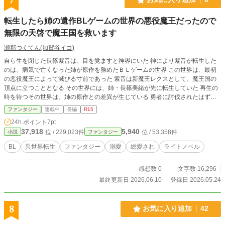
7
転生したら姉の遺作BLゲームの世界の悪役魔王だったので
無限の天啓で魔王国を救います
瀬那つくてん(加賀谷イコ)
自ら生を閉じた長篠紫音は、目を覚ますと神界にいた 神により紫音が転生した
のは、病気で亡くなった姉が原作を務めたＢＬゲームの世界 この世界は、最初
の悪役魔王によって滅びる寸前であった 紫音は新魔王レクスとして、魔王国の
頂点に立つこととなる その世界には、姉・長篠美緒が先に転生していた 再生の
時を待つその世界は、姉の原作との差異が生じている 勇者に討伐されたはずの
先代魔王――キングが存命しているのだ 魔王国はキング率いる魔族軍と、勇者
ファンタジー
連載中
長編
R15
率いる人間軍との抗争が終決した直後 紫音の転生はまだ復興が始まったばかり
24h.ポイント
7pt
の頃だった 新魔王レクスとなった紫音に課されたのは、世界の再生だけでな
37,918
5,940
位 / 229,023件
位 / 53,358件
小説
ファンタジー
く、魔王国の復興の任務もあった 紫音は姉とともに、ふたり目の悪役魔王とし
て魔王国を救うことを決める ＊小説家になろう、カクヨムにも掲載中
BL
異世界転生
ファンタジー
溺愛
総愛され
ライトノベル
感想数 0
文字数 16,296
最終更新日 2026.06.10
登録日 2026.05.24
8
お気に入り追加
42