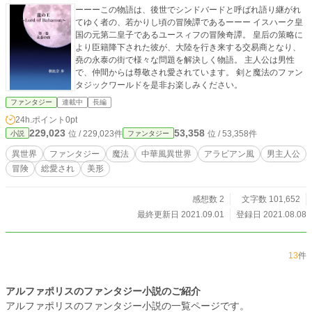
ーーーこの物語は、後世でシンドバードと呼ばれ語り継がれ
てゆく者の、若かりし頃の冒険譚であるーーー イスハーク皇
国の元第二皇子であるユースィフの冒険奇譚。 皇后の策略に
より臣籍降下された彼が、大陸を行き来する交易商となり、
堯の永泰の街で様々な問題を解決しく物語。 主人公は男性
で、仲間からは尊敬され愛されています。 剣と魔法のファン
タジックワールドを是非お楽しみください。
ファンタジー
連載中
長編
24h.ポイント
0pt
229,023
53,358
位 / 229,023件
位 / 53,358件
小説
ファンタジー
異世界
ファンタジー
魔法
中華風異世界
アラビアン風
男主人公
冒険
総愛され
美形
感想数 2
文字数 101,652
最終更新日 2021.09.01
登録日 2021.08.08
13
件
アルファポリスのファンタジー小説のご紹介
アルファポリスのファンタジー小説の一覧ページです。