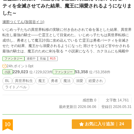
ティを全滅させてみた結果、魔王に溺愛されるようになりま
した～
瀬那つくてん(加賀谷イコ)
いじめっ子たちの異世界転移の実験に付き合わされて命を落とした結果、異世界
転生し最強の騎士――亡霊王として目覚めた。 いじめっ子たちは異世界転移に
成功し、勇者として魔王討伐に攻め込んでいる 亡霊王は勇者パーティを全滅さ
せた その結果、魔王から溺愛されるようになった 溶けそうなほど甘やかされる
最強の騎士は、魔王のために剣を取る ＊小説家になろう、カクヨムにも掲載中
ファンタジー
連載中
長編
R15
24h.ポイント
0pt
229,023
53,358
位 / 229,023件
位 / 53,358件
小説
ファンタジー
BL
異世界転生
魔王
勇者
魔法
溺愛
総愛され
ライトノベル
感想数 0
文字数 14,761
最終更新日 2026.06.06
登録日 2026.05.31
10
お気に入り追加
24