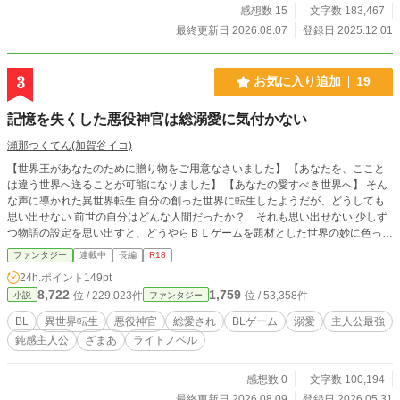
感想数 15
文字数 183,467
最終更新日 2026.08.07
登録日 2025.12.01
3
お気に入り追加
19
記憶を失くした悪役神官は総溺愛に気付かない
瀬那つくてん(加賀谷イコ)
【世界王があなたのために贈り物をご用意なさいました】 【あなたを、ここと
は違う世界へ送ることが可能になりました】 【あなたの愛すべき世界へ】 そん
な声に導かれた異世界転生 自分の創った世界に転生したようだが、どうしても
思い出せない 前世の自分はどんな人間だったか？ それも思い出せない 少しず
つ物語の設定を思い出すと、どうやらＢＬゲームを題材とした世界の妙に色っぽ
い悪役神官に転生したらしい 悪役神官は蘇生以外の再生を可能にする治癒能力
ファンタジー
連載中
長編
R18
を持っているが、黒い噂が絶えず流れている そんな中、記憶のない悪役神官の
24h.ポイント
149pt
もとに、攻略対象らしい者たちが集まって来る なにやら攻略対象たちは物語と
8,722
1,759
位 / 229,023件
位 / 53,358件
小説
ファンタジー
違う行動を取っている？ 物語の主人公の様子も少しおかしいような……？ とこ
ろが、自分が悪役神官であると自覚している彼は恐ろしく鈍感であった 世界王
BL
異世界転生
悪役神官
総愛され
BLゲーム
溺愛
主人公最強
の寵児と称された悪役神官は、前世の自分も今世の自分も何者かわからないま
鈍感主人公
ざまあ
ライトノベル
ま、この世界でどう生きるべきか？ タイトル変更しました 前タイトル「悪役神
官の忘却～記憶の消去は異世界転生の贈り物(ギフト)です～」 ＊小説家になろ
う、カクヨムにも連載中
感想数 0
文字数 100,194
最終更新日 2026.08.09
登録日 2026.05.31