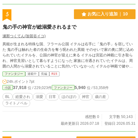
5
お気に入り追加
10
鬼の手の神官が総溺愛されるまで
瀬那つくてん(加賀谷イコ)
異能が生まれる特殊な国、フラール公国 イテルは右手に「鬼の手」を宿してい
た 鬼の手は触れた者の生命力を奪う呪われた異能 そのせいで家の奥に閉じ込め
られていたイテルを、公国の神官が迎えに来る イテルは宮廷の神殿に引き取ら
れ、神官見習いとして暮らすようになった 家族に冷遇されていたイテルは、周
囲の人間から溺愛されていることに気付いていなかった イテルが神殿で健やか
に暮らしているうち、公爵家にふたりの子どもが生まれる その次男が、イテル
ファンタジー
連載中
長編
R15
の運命を変えていく タイトル変更しました 前タイトル「鬼の手の神官は総溺愛
24h.ポイント
7pt
に気付かない」 ＊小説家になろう、カクヨムにも掲載中
37,918
5,940
位 / 229,023件
位 / 53,358件
小説
ファンタジー
BL
総愛され
溺愛
日常
ほのぼの
神官
歳の差
ライトノベル
感想数 0
文字数 50,143
最終更新日 2026.07.18
登録日 2026.05.31