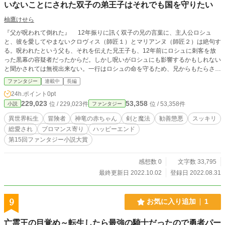
いないことにされた双子の弟王子はそれでも国を守りたい
柚鷹けせら
『父が呪われて倒れた』 12年振りに訊く双子の兄の言葉に、主人公ロシュ
と、彼を愛してやまないクロヴィス（師匠１）とマリアンヌ（師匠２）は絶句す
る。呪われたという父も、それを伝えた兄王子も、12年前にロシュに刺客を放
った黒幕の容疑者だったからだ。しかし呪いがロシュにも影響するかもしれない
と聞かされては無視出来ない。一行はロシュの命を守るため、兄からもたらされ
た情報に従って神竜の住まう聖峰を目指す事になる――。 ■□■登場人物■□■ ロシ
ファンタジー
連載中
長編
ュ：主人公17歳。前世の記憶を持つため発想が興味深いという点を稀少種族の
24h.ポイント
0pt
師匠二人に気に入られて生き永らえた双子の弟王子。 クロヴィス：齢200越えの
229,023
53,358
位 / 229,023件
位 / 53,358件
小説
ファンタジー
エルフ。賢者。ロシュが大事。 マリアンヌ：年齢不詳のヴァンピール。大魔導
士。ロシュを気に入っているが可愛がりたいのは初心な女の子。吸血対象も女の
異世界転生
冒険者
神竜の赤ちゃん
剣と魔法
勧善懲悪
スッキリ
子。 イライザ：ロシュの乳姉。19歳。マリアンヌのお気に入りで吸血対象。
総愛され
ブロマンス寄り
ハッピーエンド
『紅蓮の戦乙女』という二つ名を持つ戦士。 ■□■第15回ファンタジー小説大賞
第15回ファンタジー小説大賞
にエントリーします■□■
感想数 0
文字数 33,795
最終更新日 2022.10.02
登録日 2022.08.31
9
お気に入り追加
1
亡霊王の目覚め～転生したら最強の騎士だったので勇者パー