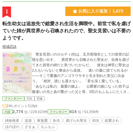
1
お気に入り追加
1,673
転生幼女は追放先で総愛され生活を満喫中。前世で私を虐げ
ていた姉が異世界から召喚されたので、聖女見習いは不要の
ようです。
桜城恋詠
聖女見習いのロルティ(6)は、五月雨瑠衣としての前世の記
憶を思い出す。 異世界から召喚された聖女が、自身を虐げ
てきた前世の姉だと気づいたからだ。 彼女は神官に聖女は
2人もいらないと教会から追放。 迷いの森に捨てられるが
――そこで重傷のアンゴラウサギと生き別れた実父に出会
う。 「絶対、誰にも渡さない」 「君を深く愛している」
「あなたは私の、最愛の娘よ」 公爵家の娘になった幼子は
腹違いの兄と血の繋がった父と母、2匹のもふもふにたくさん
の愛を注がれて暮らす。 そんな中、養父や前世の姉から命
ファンタジー
完結
長編
を奪われそうになって……？ 命乞いをしたって、もう遅
24h.ポイント
518pt
い。 あなたたちは絶対に、許さないんだから！ ☆ ☆ ☆
2,774
414
位 / 229,023件
位 / 53,358件
小説
ファンタジー
★ベリーズカフェ（別タイトル）・小説家になろう（同タイ
トル）掲載した作品を加筆修正したものになります。 こちら
姉妹格差
追放
家族愛
転生
虐げられ聖女
幼女
総愛され
はトゥルーエンドとなり、内容が異なります。 ※9/28 誤字
ほのぼの
ざまぁ
もふもふ
修正