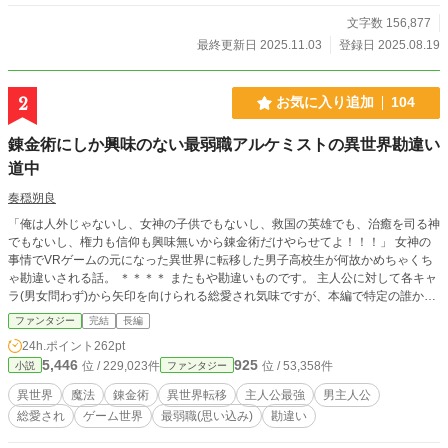
文字数 156,877
最終更新日 2025.11.03
登録日 2025.08.19
2
お気に入り追加
104
錬金術にしか興味のない最弱職アルケミストの異世界勘違い
道中
奏穏朔良
「俺は人外じゃないし、女神の子供でもないし、救国の英雄でも、治癒を司る神
でもないし、権力も信仰も興味無いから錬金術だけやらせてよ！！！」 女神の
事情でVRゲームの元になった異世界に転移した男子高校生が何故かめちゃくち
ゃ勘違いされる話。 ＊＊＊＊ またもや勘違いものです。 主人公に対して各キャ
ラ(男女問わず)から矢印を向けられる総愛され気味ですが、本編で特定の誰かと
くっ付くことはありません。 2026年8月7日に本編完結しました。 感想！貰えた
ファンタジー
完結
長編
ら！！嬉しいです！！
24h.ポイント
262pt
5,446
925
位 / 229,023件
位 / 53,358件
小説
ファンタジー
異世界
魔法
錬金術
異世界転移
主人公最強
男主人公
総愛され
ゲーム世界
最弱職(思い込み)
勘違い