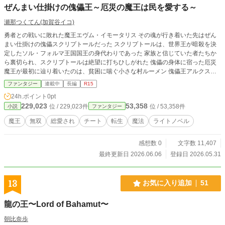
ぜんまい仕掛けの傀儡王～厄災の魔王は民を愛する～
瀬那つくてん(加賀谷イコ)
勇者との戦いに敗れた魔王エヴム・イモータリス その魂が行き着いた先はぜん
まい仕掛けの傀儡スクリプトールだった スクリプトールは、世界王が暗殺を決
定したソル・フォルマ王国国王の身代わりであった 家族と信じていた者たちか
ら裏切られ、スクリプトールは絶望に打ちひしがれた 傀儡の身体に宿った厄災
魔王が最初に辿り着いたのは、貧困に喘ぐ小さな村ルーメン 傀儡王アルクスは
ルーメンの王となり、スクリプトールの恨みを晴らすため、ソル・フォルマ王国
ファンタジー
連載中
長編
R15
を打ち負かす魔王国建設を開始する アルクスが配下として選んだ人間は、ただ
24h.ポイント
0pt
「少し魔法が使える人間」のホープ、ウォーカー、イヴ、マーク、ハンター 始
229,023
53,358
位 / 229,023件
位 / 53,358件
小説
ファンタジー
まりの5人とともに、ぜんまい仕掛けの傀儡王の快進撃が始まる ＊小説家になろ
う、カクヨムにも掲載中
魔王
無双
総愛され
チート
転生
魔法
ライトノベル
感想数 0
文字数 11,407
最終更新日 2026.06.06
登録日 2026.05.31
13
お気に入り追加
51
龍の王〜Lord of Bahamut〜
朝比奈歩