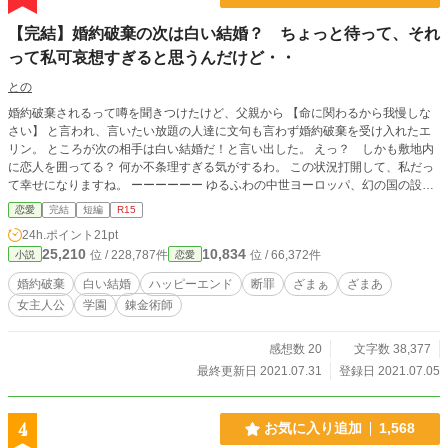
【完結】婚約破棄の次は白い結婚？ ちょっと待って、それ
って私可哀想すぎると思うんだけど・・
との
婚約破棄されるって噂を聞きつけたけど、父親から 【命に関わるから我慢しな
さい】 と言われ、言いたい放題の人達に文句も言わず婚約破棄を受け入れたエ
リン。 ところが次の相手は白い結婚だ！と言い出した。 えっ？ しかも敷地内
に恋人を囲ってる？ 何か不条理すぎる気がするわ。 この状況打開して、私だっ
て幸せになりますね。 ーーーーーー ゆるふわの中世ヨーロッパ、幻の国の設定
です。 大幅改訂しました。 Ｒ15は念の為・・
恋愛
完結
短編
R15
24h.ポイント
21pt
25,210
10,834
位 / 228,787件
位 / 66,372件
小説
恋愛
婚約破棄
白い結婚
ハッピーエンド
断罪
ざまぁ
ざまあ
女主人公
学園
錬金術師
感想数 20
文字数 38,377
最終更新日 2021.07.31
登録日 2021.07.05
4
お気に入り追加
1,568