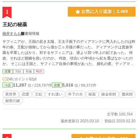
1
お気に入り追加
2,469
王妃の秘薬
桃井すもも
書籍情報
サフィニアが、王国の若き太陽、王太子殿下のディアマンテに輿入れしたのは昨
年の春。王配が崩御してから僅か三ヶ月後の事だった。 ディアマンテは貴族学
園を卒業したばかり。対するサフィニアは、彼より四つ年上の妃であった。 何
故、それほど婚姻を急いだのか。 何故、頃合いの年頃から妃を選ばなかったの
か。 そこには王国と、サフィニア自身の事情があった。 婚礼の夜、ディアマン
テはサフィニアを独り残して寝室を出て行ってしまう。取り残されたサフィニア
恋愛
完結
長編
R15
は、初夜の寝室にぽつりと残され眠れぬ夜を明かす事となる。 サフィニアの耳
24h.ポイント
92pt
に届くディアマンテの噂。サフィニアを悩ます夫の行動。 そんなある日、サフ
11,287
5,016
位 / 228,787件
位 / 66,372件
小説
恋愛
ィニアは摩訶不思議な存在と出会う事になる。 ショートショート「恋の秘薬」
とご一緒にお楽しみ頂けます。 ❇鬼の誤字脱字を修復すべく公開後に激しい修
異世界
恋愛
王妃
すれ違い
年下の夫
秘薬
錬金術師
魔術師
正が入ります。 「間を置いて二度美味しい」とご笑覧下さいませ。 ❇登場人物
秘密の鍵
のお名前が他作品とダダ被りする場合がございます。皆様別人でございます。
❇相変わらずの100%妄想の産物です。妄想なので史実とは異なっております。
❇妄想遠泳の果てに波打ち際に打ち上げられた妄想スイマーによる寝物語です。
文字数 100,764
疲れたお心とお身体を妄想で癒やして頂けますと泳ぎ甲斐があります。 ❇座右
最終更新日 2025.03.10
登録日 2025.02.20
の銘は「知らないことは書けない」「嘘をつくなら最後まで」