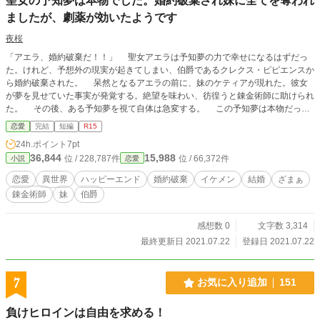
聖女の予知夢は本物でした。婚約破棄され妹に全てを奪われ
ましたが、劇薬が効いたようです
夜桜
「アエラ、婚約破棄だ！！」 聖女アエラは予知夢の力で幸せになるはずだっ
た。けれど、予想外の現実が起きてしまい、伯爵であるクレクス・ピピエンスか
ら婚約破棄された。 呆然となるアエラの前に、妹のケティアが現れた。彼女
が夢を見せていた事実が発覚する。絶望を味わい、彷徨うと錬金術師に助けられ
た。 その後、ある予知夢を視て自体は急変する。 この予知夢は本物だった
――。 ※他でも掲載中です
恋愛
完結
短編
R15
24h.ポイント
7pt
36,844
15,988
位 / 228,787件
位 / 66,372件
小説
恋愛
恋愛
異世界
ハッピーエンド
婚約破棄
イケメン
結婚
ざまぁ
錬金術師
妹
伯爵
感想数 0
文字数 3,314
最終更新日 2021.07.22
登録日 2021.07.22
7
お気に入り追加
151
負けヒロインは自由を求める！