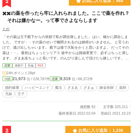
2
お気に入り追加
968
✖️✖️の薬を作ったら牢に入れられました。ここで薬を作れ？
それは嫌かなー。って事でさよならします
との
「その薬は王子殿下からの依頼で私が調合致しました」 はい、確かに調合しま
した。 ですが・・その薬のせいで幽閉されるのは納得がいきません。 と言うわ
けで、逃げ出しちゃいます。 殿下は後で大恥をかくと思いますよ。 だってその
薬は・・。 最初はちょっとシリアス 途中からは路線変更で、必ずぷちっと潰し
ます。 ざまあ迄ちょっと長いです。のんびり楽しんで頂けたら嬉しいです。 精
霊・妖精・女神？・悪魔・・てんこ盛りで、勿論定番のフェンリルも 「うーん
恋愛
連載中
長編
R15
とね、ぼーってしがでりゅ」 「まっまじか、もしかしてだけど火が出る？」
24h.ポイント
28pt
「うん。でもちょっとこあいの」 ーーーーーー ゆるふわの中世ヨーロッパ、幻
21,973
9,519
位 / 228,787件
位 / 66,372件
小説
恋愛
の国の設定です。 長編に変更しました。 Ｒ15は念の為・・
婚約破棄
ハッピーエンド
魔法
ざまあ
ざまぁ
錬金術師
薬師
兄妹
王子
感想数 92
文字数 325,311
最終更新日 2022.02.04
登録日 2021.10.23
3
お気に入り追加
1,236