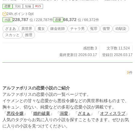
はな、だいたい偽物だ」 ロイは笑った。 「復讐、してみるか？」 こうして、魔
恋愛
完結
短編
R15
女の娘とチャラ男錬金術師による――村を地獄に落とす復讐劇が始まる。
24h.ポイント
0pt
228,787
66,372
位 / 228,787件
位 / 66,372件
小説
恋愛
ざまあ
異世界
魔女
錬金術師
チャラ男
冤罪
復讐
幼馴染
スカッと
推理
感想数 3
文字数 11,524
最終更新日 2026.03.17
登録日 2026.03.17
9
件
アルファポリスの恋愛小説のご紹介
アルファポリスの恋愛小説の一覧ページです。
イケメンとの甘々な恋愛から悪役令嬢などの異世界転移ものまで、
胸キュン、切ない、純愛などの多彩な恋愛小説が満載です。
「
悪役令嬢
」 「
婚約破棄
」 「
溺愛
」 「
ざまぁ
」 「
オフィスラブ
」
人気のタグからお気に入りの小説を探すこともできます。ぜひお気
に入りの小説を見つけてください。