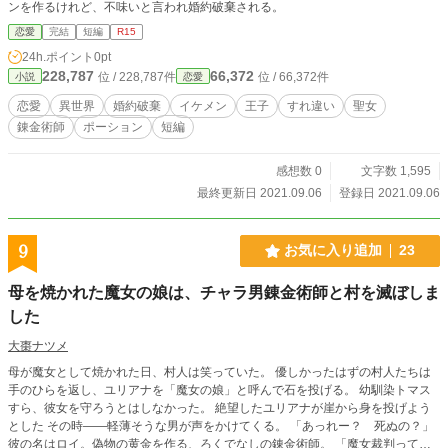
ンを作るけれど、不味いと言われ婚約破棄される。
恋愛
完結
短編
R15
24h.ポイント
0pt
228,787
66,372
位 / 228,787件
位 / 66,372件
小説
恋愛
恋愛
異世界
婚約破棄
イケメン
王子
すれ違い
聖女
錬金術師
ポーション
短編
感想数 0
文字数 1,595
最終更新日 2021.09.06
登録日 2021.09.06
9
お気に入り追加
23
母を焼かれた魔女の娘は、チャラ男錬金術師と村を滅ぼしま
した
大棗ナツメ
母が魔女として焼かれた日、村人は笑っていた。 優しかったはずの村人たちは
手のひらを返し、ユリアナを「魔女の娘」と呼んで石を投げる。 幼馴染トマス
すら、彼女を守ろうとはしなかった。 絶望したユリアナが崖から身を投げよう
とした その時――軽薄そうな男が声をかけてくる。 「あっれー？ 死ぬの？」
彼の名はロイ。偽物の黄金を作る、ろくでなしの錬金術師。 「魔女裁判っての