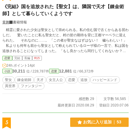
《完結》国を追放された【聖女】は、隣国で天才【錬金術
師】として暮らしていくようです
黄舞
書籍情報
精霊に愛された少女は聖女として崇められる。私の住む国で古くからある習わ
しだ。 驚いたことに私も聖女だと、村の皆の期待を背に王都マーベラに迎え
られた。 それなのに……。 「この者が聖女なはずはない！ 穢らわしい！」
私よりも何年も前から聖女として称えられているローザ様の一言で、私は国を
追放されることになってしまった。 「もし良かったら同行してくれないか？」
隣国に向かう途中で命を救ったやり手の商人アベルに色々と助けてもらうこと
恋愛
完結
長編
R15
に。 その隣国では精霊の力を利用する技術を使う者は【錬金術師】と呼ばれ
24h.ポイント
14pt
ていて……。 第五元素エーテルの精霊に愛された私は、生まれた国を追放さ
30,211
12,881
位 / 228,787件
位 / 66,372件
小説
恋愛
れたけれど、隣国で天才錬金術師として暮らしていくようです！！ この物語
は、国を追放された聖女と、助けたやり手商人との恋愛話です。 追放ものな
聖女
錬金術師
天才
女主人公
恋愛
追放
ハッピーエンド
ので、最初の方で3話毎にざまぁ描写があります。 薬の効果を示すためにたま
異世界
ファンタジー
に人が怪我をしますがグロ描写はありません。 作者が化学好きなので、少し
趣味が出ますがファンタジー風味を壊すことは無いように気を使っています。
他サイトでも投稿しています。
感想数 29
文字数 56,585
最終更新日 2020.08.29
登録日 2020.07.06
5
お気に入り追加
53