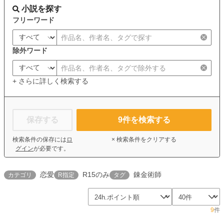
小説を探す
フリーワード
除外ワード
+ さらに詳しく検索する
保存する
9
件を検索する
検索条件の保存には
ロ
× 検索条件をクリアする
グイン
が必要です。
恋愛
R15のみ
錬金術師
カテゴリ
R指定
タグ
9
件