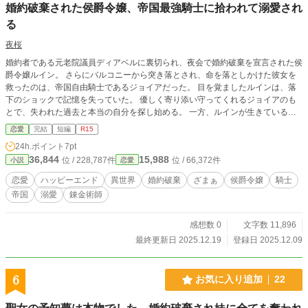
婚約破棄された侯爵令嬢、帝国最強騎士に拾われて溺愛され
る
夜桜
婚約者である元老院議員ディアベルに裏切られ、夜会で婚約破棄を宣言された侯
爵令嬢ルイン。 さらにバルコニーから突き落とされ、命を落としかけた彼女を
救ったのは、帝国自由騎士であるジョイアだった。 目を覚ましたルインは、落
下のショックで記憶を失っていた。 優しく寄り添い守ってくれるジョイアのも
とで、失われた過去と本当の自分を探し始める。 一方、ルインが生きていると
知ったディアベルと愛人セリエは、再び彼女を排除しようと暗躍する。 しか
恋愛
完結
短編
R15
し、ルインの中に眠っていた錬金術師としての才能が覚醒し、ジョイアや父の助
24h.ポイント
7pt
けを得て、裏切った元婚約者に立ち向かう力を取り戻していく。
36,844
15,988
位 / 228,787件
位 / 66,372件
小説
恋愛
恋愛
ハッピーエンド
異世界
婚約破棄
ざまぁ
侯爵令嬢
騎士
帝国
溺愛
錬金術師
感想数 0
文字数 11,896
最終更新日 2025.12.19
登録日 2025.12.09
6
お気に入り追加
22