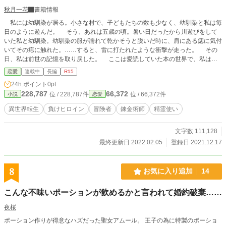
秋月一花
書籍情報
私には幼馴染が居る。小さな村で、子どもたちの数も少なく、幼馴染と私は毎
日のように遊んだ。 そう、あれは五歳の頃。暑い日だったから川遊びをして
いた私と幼馴染。幼馴染の服が濡れて乾かそうと脱いだ時に、肩にある痣に気付
いてその痣に触れた。……すると、雷に打たれたような衝撃が走った。 その
日、私は前世の記憶を取り戻した。 ここは愛読していた本の世界で、私は十
六歳の誕生日に旅立つ勇者の幼馴染――一巻の終盤に無惨にも村が燃やされて生
恋愛
連載中
長編
R15
き残ったものの、勇者は最終巻で別の人と結婚して幕を閉じる――……そう、所
24h.ポイント
0pt
謂『負けヒロイン』に生まれ変わってしまったのだ！ なんで!? どうして負
228,787
66,372
位 / 228,787件
位 / 66,372件
小説
恋愛
けヒロイン!? そもそもここが本の世界なら、村が滅ぶのは確定事項!? 混乱す
る私に、とある精霊が『光の女神』様に会わせてくれた。 曰く――『本の内
異世界転生
負けヒロイン
冒険者
錬金術師
精霊使い
容と同じにしなくても良いよ』とのことなので、全力で村を救い、冒険者ライフ
を目指そうと思います！ 頑張れ、私！ 負けるな私！ ちゃっかり精霊使い
文字数 111,128
のジョブも手に入れたし、村を一緒に救ってくれる人を探そう！ ……うん、
十四歳の誕生日には、私は王都へ旅立とうと思う。その間に、やれるだけのこと
最終更新日 2022.02.05
登録日 2021.12.17
をしておこう！ 勇者が旅立つまでの間に、村を救えるだけの力を手に入れる
ぞ――!! ※カクヨム様にも投稿しています。
8
お気に入り追加
14
こんな不味いポーションが飲めるかと言われて婚約破棄……
夜桜
ポーション作りが得意なハズだった聖女アムール。 王子の為に特製のポーショ