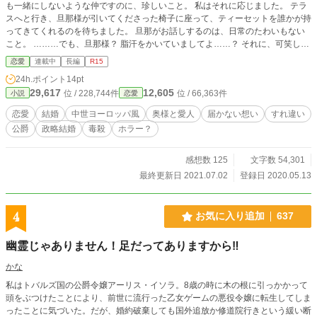
も一緒にしないような仲ですのに、珍しいこと。 私はそれに応じました。 テラ
スへと行き、旦那様が引いてくださった椅子に座って、ティーセットを誰かが持
ってきてくれるのを待ちました。 旦那がお話しするのは、日常のたわいもない
こと。 ………でも、旦那様？ 脂汗をかいていましてよ……？ それに、可笑しな
表情をしていらっしゃるわ。 私は侍女がティーセットを運んできた時、なぜ旦
恋愛
連載中
長編
R15
那様が可笑しな様子なのか、全てに気がつきました。 その侍女は、私が嫁入り
24h.ポイント
14pt
する際についてきてもらった侍女。 ーーー旦那様と恋仲だと、噂されている、
29,617
12,605
位 / 228,744件
位 / 66,363件
小説
恋愛
私の専属侍女。 旦那様はいつも菓子に手を付けませんので、大方私の好きな甘
い菓子に毒でも入ってあるのでしょう。 …………それほどまでに、この子に入
恋愛
結婚
中世ヨーロッパ風
奥様と愛人
届かない想い
すれ違い
れ込んでいるのね。 馬鹿な旦那様。 でも、もう、いいわ……。 私は旦那様を愛
公爵
政略結婚
毒殺
ホラー？
しているから、騙されてあげる。 そうして私は菓子を口に入れた。 R15は保険
です。 小説家になろう様にも投稿しております。
感想数 125
文字数 54,301
最終更新日 2021.07.02
登録日 2020.05.13
4
お気に入り追加
637
幽霊じゃありません！足だってありますから‼
かな
私はトバルズ国の公爵令嬢アーリス・イソラ。8歳の時に木の根に引っかかって
頭をぶつけたことにより、前世に流行った乙女ゲームの悪役令嬢に転生してしま
ったことに気づいた。だが、婚約破棄しても国外追放か修道院行きという緩い断