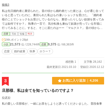
狼狼3
私は先日婚約者に裏切られた。昔の頃から婚約者だった彼とは、心が通じ合って
いると思っていたのに、裏切られた私はもの凄いショックを受けた。 「婚約者
様のことでショックをお受けしているのなら、裏切ったりしない奴隷を買ってみ
ては如何ですか？」 執事の一言で、気分転換も兼ねて奴隷が売っている市場に
行ってみることに。すると、そこに居たのはーー 「マルクス？」 昔の頃からよ
く一緒に居た、元婚約者でした。
恋愛
完結
短編
R15
24h.ポイント
28pt
21,573
9,375
位 / 228,744件
位 / 66,363件
小説
恋愛
恋愛
婚約破棄
執事
ホラー？
感想数 1
文字数 28,162
最終更新日 2021.03.10
登録日 2020.12.12
3
お気に入り追加
4,206
旦那様、私は全てを知っているのですよ？
やぎや
私の愛しい旦那様が、一緒にお茶をしようと誘ってくださいました。 普段食事