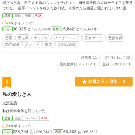
罪だった為、自立する為のスキルを学びつつ、国外追放後のスローライフを夢見
ていた。 断罪イベントを終えた数日後、目覚めたら幽霊と騒がれてしまい困惑
することに…。えっ？私、生きてますけど ※ご都合主義はご愛嬌ということで
恋愛
完結
長編
R15
見逃してください(*･ω･)*_ _)ﾍﾟｺﾘ ※遅筆なので、ゆっくり更新になるかもしれ
24h.ポイント
7pt
ません。
36,325
15,842
位 / 228,744件
位 / 66,363件
小説
恋愛
恋愛
異世界
ヤンデレ
ハッピーエンド
乙女ゲーム
悪役令嬢
婚約破棄
ホラー？
幽霊
ご都合主義
感想数 11
文字数 125,466
最終更新日 2020.12.31
登録日 2020.06.18
5
お気に入り追加
0
私の愛しき人
火消茶腕
私は長年金魚を飼っていた
恋愛
完結
ｼｮｰﾄｼｮｰﾄ
R15
24h.ポイント
0pt
228,744
66,363
位 / 228,744件
位 / 66,363件
小説
恋愛