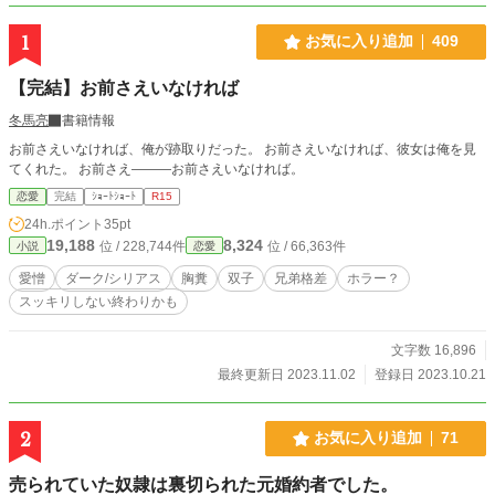
1
お気に入り追加
409
【完結】お前さえいなければ
冬馬亮
書籍情報
お前さえいなければ、俺が跡取りだった。 お前さえいなければ、彼女は俺を見
てくれた。 お前さえ―――お前さえいなければ。
恋愛
完結
ｼｮｰﾄｼｮｰﾄ
R15
24h.ポイント
35pt
19,188
8,324
位 / 228,744件
位 / 66,363件
小説
恋愛
愛憎
ダーク/シリアス
胸糞
双子
兄弟格差
ホラー？
スッキリしない終わりかも
文字数 16,896
最終更新日 2023.11.02
登録日 2023.10.21
2
お気に入り追加
71
売られていた奴隷は裏切られた元婚約者でした。