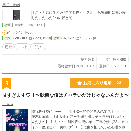
黑咲 梛絺
ホストと共に生きた7年間を描くリアル。 歌舞伎町に舞い降
りた、たった1つの愛と闇。
恋愛
連載中
長編
R18
24h.ポイント
0pt
228,847
66,372
位 / 228,847件
位 / 66,372件
小説
恋愛
恋愛
ホスト
切ない
感想数 0
文字数 4,898
最終更新日 2020.10.07
登録日 2020.09.18
9
お気に入り追加
28
甘すぎます♡Ⅱ〜砂糖な僕はチャラいだけじゃないんだよ〜
こぉぷ
横読み推奨( '_')──＞ 一卵性双生児の兄弟の恋愛ストーリー
第2弾 弟編【甘すぎます♡ 〜砂糖な僕はチャラだけじゃない
んだよ〜】 主人公：一卵性双生児の弟・三馬心優（28） ヒロ
イン：魔法使い・美桜（ﾋﾟｰ） 心に傷を抱えていた心優を救