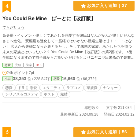
4
お気に入り追加
37
You Could Be Mine ぱーとに【改訂版】
てらだりょう
高身長・イケメン・優しくてあたしを溺愛する彼氏はなんだかんだ優しいだんな
さまへ進化。 変態度も進化して一筋縄ではいかない新婚生活は甘く・・・はな
い！ 恋人から夫婦になった尊とあたし、そして未来の家族。あたしたちを待つ
未来の家族とはいったい？？ You Could Be Mine【改訂版】の第2部です。 ↑後
半戦になりますので前半戦からご覧いただけるとよりニヤニヤ出来るので是非ど
うぞ！ ※ぱーといちに引き続き昔の作品のため、現在の状況にそぐわない表現
恋愛
完結
長編
R18
などございますが、設定等そのまま使用しているためご理解の上お読みいただけ
24h.ポイント
7pt
ますと幸いです。
38,353
16,660
位 / 228,847件
位 / 66,372件
小説
恋愛
恋愛
ドS
溺愛
エタニティ
ラブコメ
家族愛
ヤンキー
シリアス＆コメディ
ホスト
完結
感想数 0
文字数 211,034
最終更新日 2024.09.28
登録日 2024.02.12
5
お気に入り追加
56