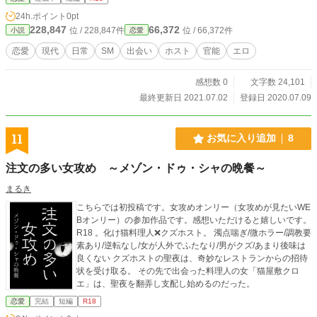
24h.ポイント
0pt
228,847
66,372
位 / 228,847件
位 / 66,372件
小説
恋愛
恋愛
現代
日常
SM
出会い
ホスト
官能
エロ
感想数 0
文字数 24,101
最終更新日 2021.07.02
登録日 2020.07.09
11
お気に入り追加
8
注文の多い女攻め ～メゾン・ドゥ・シャの晩餐～
まるき
こちらでは初投稿です。女攻めオンリー（女攻めが見たいWE
Bオンリー）の参加作品です。感想いただけると嬉しいです。
R18 。化け猫料理人❌クズホスト。 濁点喘ぎ/微ホラー/調教要
素あり/逆転なし/女が人外でふたなり/男がクズ/あまり後味は
良くない クズホストの聖夜は、奇妙なレストランからの招待
状を受け取る。 その先で出会った料理人の女「猫屋敷クロ
エ」は、聖夜を翻弄し支配し始めるのだった。
恋愛
完結
短編
R18