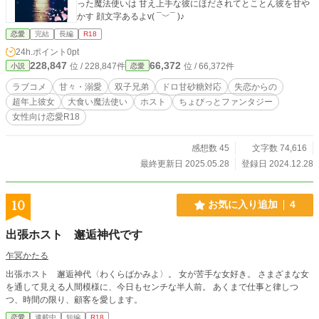
った魔法使いは 甘え上手な彼にほだされてとことん彼を甘や
かす 顔文字あるよv( ¯﹀¯ )♪
恋愛
完結
長編
R18
24h.ポイント
0pt
228,847
66,372
位 / 228,847件
位 / 66,372件
小説
恋愛
ラブコメ
甘々・溺愛
双子兄弟
ドロ甘砂糖対応
失恋からの
超年上彼女
大食い魔法使い
ホスト
ちょびっとファンタジー
女性向け恋愛R18
感想数 45
文字数 74,616
最終更新日 2025.05.28
登録日 2024.12.28
10
お気に入り追加
4
出張ホスト 邂逅神代です
乍冥かたる
出張ホスト 邂逅神代〈わくらばかみよ〉。 女が苦手な女好き。 さまざまな女
を通して見える人間模様に、今日もセンチな半人前。 あくまで仕事と律しつ
つ、時間の限り、顧客を愛します。
恋愛
連載中
短編
R18