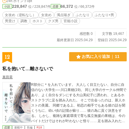
24h.ポイント
0pt
228,847
66,372
位 / 228,847件
位 / 66,372件
小説
恋愛
女攻め（逆転なし）
女攻め
濁点喘ぎ
ふたなり
ふたなり×男
男受け
調教
ホスト
クズ男
官能小説
感想数 0
文字数 19,467
最終更新日 2025.04.29
登録日 2025.04.29
12
お気に入り追加
11
私を抱いて…離さないで
真田晃
R部分に＊を入れています。 大人しく目立たない、自分に自
信のない大学生──川口果穂(19)。 同じ大学のサークル仲間で
あり、よく自分をダシにする大山美紀子に誘われ、とあるホ
ストクラブに足を踏み入れた。 そこで出会ったのは、新人ホ
ストの美麗。 同郷である上、初恋の相手でもある彼の話を聞
くうちに、幼い頃の記憶が蘇り…… 彼の為に貢ぐ決意をす
る。 しかし、複雑な家庭環境で育ち孤立無援の果穂は、今の
バイトだけではそれが叶わないと悟り…… 足を踏み入れたの
は、『援交』という道だった── ◇◇ この物語はフィクショ
恋愛
連載中
長編
R18