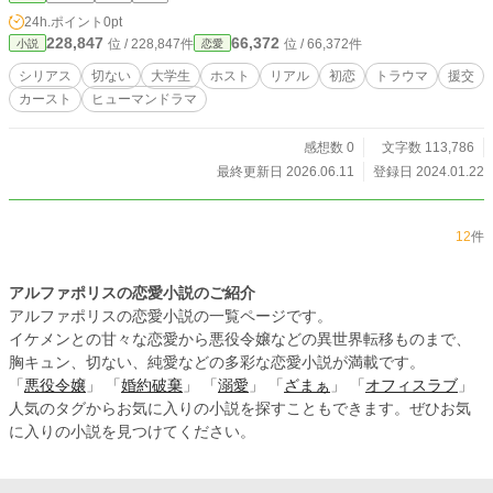
ンです。 登場する人物・団体・名称等は架空であり、実在の
24h.ポイント
0pt
人物・団体・名称等とは一切関係ありません。 また法律・法
228,847
66,372
位 / 228,847件
位 / 66,372件
小説
恋愛
令に反する行為を容認・推奨するものではありません。
シリアス
切ない
大学生
ホスト
リアル
初恋
トラウマ
援交
カースト
ヒューマンドラマ
感想数 0
文字数 113,786
最終更新日 2026.06.11
登録日 2024.01.22
12
件
アルファポリスの恋愛小説のご紹介
アルファポリスの恋愛小説の一覧ページです。
イケメンとの甘々な恋愛から悪役令嬢などの異世界転移ものまで、
胸キュン、切ない、純愛などの多彩な恋愛小説が満載です。
「
悪役令嬢
」 「
婚約破棄
」 「
溺愛
」 「
ざまぁ
」 「
オフィスラブ
」
人気のタグからお気に入りの小説を探すこともできます。ぜひお気
に入りの小説を見つけてください。