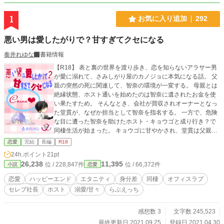
1
お気に入り追加
292
悪い男は愛したがりで？甘すぎてクセになる
奏井れゆな
書籍情報
【R18】 表と裏の世界を渡り歩き、恋を知らないアラサー男
が愛に溺れて、さみしがり屋のカノジョに本気になる話。 父
親の突然の死に関連して、智奈の環境が一変する。 母親とは
絶縁状態、ホスト通いを始めたのは智奈に遺されたお金を使
い果たすため。 そんなとき、会社が買収されオーナーとなっ
た堂貫が、なぜか担当として智奈を指名する。 一方で、危険
な目に遭った智奈を助けたホスト・キョウゴと成り行き？で
同棲生活が始まった。 キョウゴに甘やかされ、堂貫は父親の
ことで何かと世話を焼き、智奈の傷心も癒やされていく。 た
恋愛
完結
長編
R18
だ、”二人”と出会ったのは偶然ではなく… key：現代恋愛、裏
24h.ポイント
21pt
社会、身分差、秘密、三角関係、溺愛、甘め、らぶえっち、
26,238
11,395
位 / 228,847件
位 / 66,372件
小説
恋愛
オフィスラブ、スパダリ Illustration：錦木さま
恋愛
ハッピーエンド
エタニティ
身分差
同棲
オフィスラブ
セレブ社長
ホスト
溺愛/甘々
らぶえっち
感想数 3
文字数 245,523
最終更新日 2021.09.25
登録日 2021.04.30