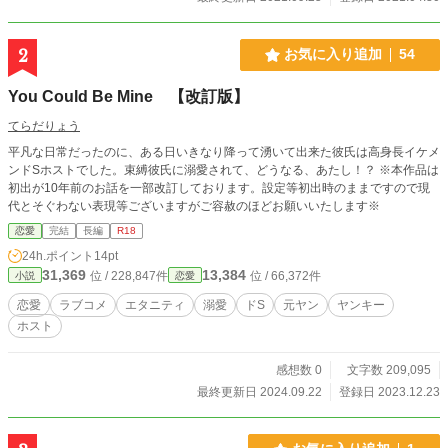
2
お気に入り追加
54
You Could Be Mine 【改訂版】
てらだりょう
平凡な日常だったのに、ある日いきなり降って湧いて出来た彼氏は高身長イケメ
ンドSホストでした。束縛彼氏に溺愛されて、どうなる、あたし！？ ※本作品は
初出が10年前のお話を一部改訂しております。設定等初出時のままですので現
代とそぐわない表現等ございますがご容赦のほどお願いいたします※
恋愛
完結
長編
R18
24h.ポイント
14pt
31,369
13,384
位 / 228,847件
位 / 66,372件
小説
恋愛
恋愛
ラブコメ
エタニティ
溺愛
ドS
元ヤン
ヤンキー
ホスト
感想数 0
文字数 209,095
最終更新日 2024.09.22
登録日 2023.12.23