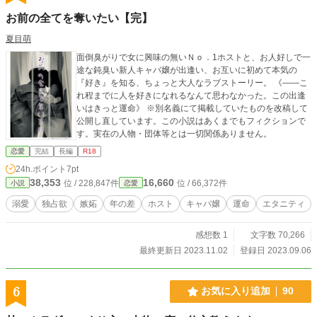
お前の全てを奪いたい【完】
夏目萌
面倒臭がりで女に興味の無いＮｏ．1ホストと、お人好しで一
途な鈍臭い新人キャバ嬢が出逢い、お互いに初めて本気の
『好き』を知る、ちょっと大人なラブストーリー。 《――こ
れ程までに人を好きになれるなんて思わなかった。この出逢
いはきっと運命》 ※別名義にて掲載していたものを改稿して
公開し直しています。この小説はあくまでもフィクションで
す。実在の人物・団体等とは一切関係ありません。
恋愛
完結
長編
R18
24h.ポイント
7pt
38,353
16,660
位 / 228,847件
位 / 66,372件
小説
恋愛
溺愛
独占欲
嫉妬
年の差
ホスト
キャバ嬢
運命
エタニティ
感想数 1
文字数 70,266
最終更新日 2023.11.02
登録日 2023.09.06
6
お気に入り追加
90