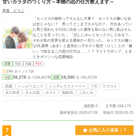
甘いカラダのつくり方～本物の恋の仕方教えます～
恵喜 どうこ
「セックスの相性ってそんなに大事？ セックスが嫌いな女
は女じゃない？ 男ってどこまでカスなの？」 付きあってい
た男と別れたその日に出会った素性も知らない男に私はそん
なことを言っていた。 「試しにオレとセックスしてみる？」
それが私の世界を変える運命の一言だった。 セックスが嫌い
なOL愛希（あき）と超売れっ子ホスト龍空（りく）との『嫌
い』で始まるこの恋の行方は……！？ ライトでポップ、とき
どきガツンッな恋愛物語。
恋愛
完結
長編
R18
24h.ポイント
7pt
38,278
16,590
位 / 228,847件
位 / 66,372件
小説
恋愛
恋愛
ハッピーエンド
シンデレラストーリー
ドS
ラブコメ
女の本音
大人の恋
ホスト
地味OL
じれじれ
感想数 0
文字数 168,170
最終更新日 2020.07.09
登録日 2020.05.25
7
お気に入り追加
7