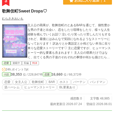
3
お気に入り追加
1
歌舞伎町Sweet Drops♡
むらさきおいも
主人公の萌果が、歌舞伎町のとあるBARを通じて、個性豊か
な男の子達と出会い、恋をしたり喧嘩をしたり、様々な人生
経験を積んでいくお話♡ 泣いたり笑ったり苦しんだりもする
けれど、最後にはみんなで笑顔になれるようなストーリーに
なっております！ 訳ありとか裏設定とか殆どない本当に在り
来りな恋愛ストーリーです♡ 主に恋愛ですが、ヒューマンス
トーリー的な要素も含まれます！ 主人公の萌果だけではな
く、出てくる男の子達のそれぞれの事情や何かも描けたらと
思っています！ 【あらすじ】 主人公の萌果(もか)は都内でコ
恋愛
連載中
長編
R18
ールセンターの仕事をしながら都心から少し離れた実家で暮
24h.ポイント
7pt
らす普通の女の子。 だけど萌果には実家を今すぐに出たい事
38,353
16,660
位 / 228,847件
位 / 66,372件
小説
恋愛
情があり、親に内緒で週末だけ知り合いのスナックで働かせ
てもらっているのだ。 そしてある日の夜。 スナックの仕事を
恋愛
女主人公
歌舞伎町
BAR
ホスト
バーテン
バンドマン
終えて終電で帰宅しようと足早に駅に向かっている途中、あ
逆ハーレム
ヒューマンストーリー
BL要素あり
る男の子に声をかけられ終電を逃しそうになってしまう。 早
く帰らなきゃ行けないのに、焦る気持ちとはうらはらにそこ
に現れたもう1人の男の子に目を奪われてしまった。 カッコ
感想数 0
文字数 48,985
イイ… けど早く帰らなきゃ！！ 終電間際に萌果の決断とは♡
最終更新日 2026.07.24
登録日 2026.06.01
続編⬇ 歌舞伎町Sweet Drops