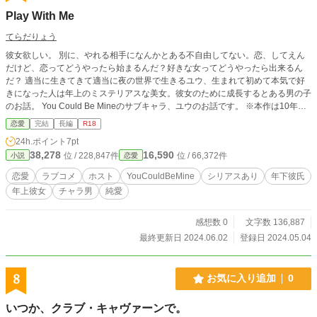
Play With Me
てらだりょう
彼女欲しい。 別に、やれる相手になんかとある不自由してない。恋、してえん
だけど、恋ってどうやったら始まるんだ？好きな女ってどうやったら出来るん
だ？ 適当に生きてきて適当に夜の世界で生きるユウ、生まれて初めて本気で好
きになった人は年上のミステリアスな美女。彼女のために成長するとある男の子
のお話。 You Could Be Mineのサブキャラ、ユウのお話です。 ※本作は10年ほ
ど前が初出の作品です。当時の改訂版となりますが、設定などは初出当時のまま
恋愛
完結
長編
R18
使用しておりますのでご理解、ご容赦のほどお願いいたします。
24h.ポイント
7pt
38,278
16,590
位 / 228,847件
位 / 66,372件
小説
恋愛
恋愛
ラブコメ
ホスト
YouCouldBeMine
シリアスあり
年下彼氏
年上彼女
チャラ男
純愛
感想数 0
文字数 136,887
最終更新日 2024.06.02
登録日 2024.05.04
8
お気に入り追加
0
いつか、クラブ・キャヴァーンで。