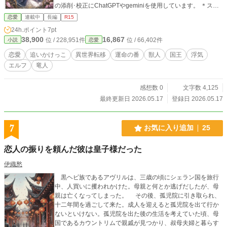
の添削･校正にChatGPTやgeminiを使用しています。 ＊スト
ーリーはオリジナルです。
恋愛
連載中
長編
R15
24h.ポイント
7pt
38,900
16,867
位 / 228,951件
位 / 66,402件
小説
恋愛
恋愛
追いかけっこ
異世界転移
運命の番
獣人
国王
浮気
エルフ
竜人
感想数 0
文字数 4,125
最終更新日 2026.05.17
登録日 2026.05.17
7
お気に入り追加
25
恋人の振りを頼んだ彼は皇子様だった
伊織愁
黒ヘビ族であるアヴリルは、三歳の頃にシェラン国を旅行
中、人買いに攫われかけた。母親と何とか逃げだしたが、母
親は亡くなってしまった。 その後、孤児院に引き取られ、
十二年間を過ごして来た。成人を迎えると孤児院を出て行か
ないといけない。孤児院を出た後の生活を考えていた頃、母
国であるカウントリムで親戚が見つかり、叔母夫婦と暮らす