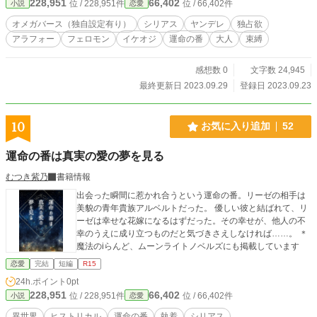
228,951
66,402
位 / 228,951件
位 / 66,402件
小説
恋愛
オメガバース（独自設定有り）
シリアス
ヤンデレ
独占欲
アラフォー
フェロモン
イケオジ
運命の番
大人
束縛
感想数 0
文字数 24,945
最終更新日 2023.09.29
登録日 2023.09.23
10
お気に入り追加
52
運命の番は真実の愛の夢を見る
むつき紫乃
書籍情報
出会った瞬間に惹かれ合うという運命の番。リーゼの相手は
美貌の青年貴族アルベルトだった。 優しい彼と結ばれて、リ
ーゼは幸せな花嫁になるはずだった。その幸せが、他人の不
幸のうえに成り立つものだと気づきさえしなければ……。 ＊
魔法のiらんど、ムーンライトノベルズにも掲載しています
恋愛
完結
短編
R15
24h.ポイント
0pt
228,951
66,402
位 / 228,951件
位 / 66,402件
小説
恋愛
異世界
ヒストリカル
運命の番
執着
シリアス