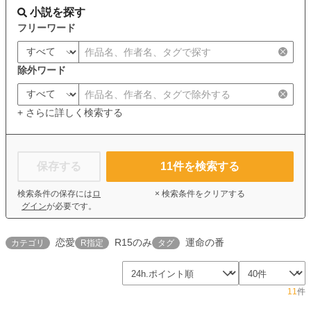
小説を探す
フリーワード
除外ワード
+ さらに詳しく検索する
保存する
11
件を検索する
検索条件の保存には
ロ
× 検索条件をクリアする
グイン
が必要です。
恋愛
R15のみ
運命の番
カテゴリ
R指定
タグ
11
件