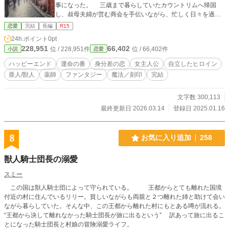
事になった。 三歳まで暮らしていたカウントリムへ帰国
し、叔母夫婦が営む商会を手伝いながら、忙しく日々を過ご
している内に、いつの間にか成人から、三年の月日が経って
恋愛
完結
長編
R15
いた。 十八歳になったアヴリルに結婚の話が持ち上がって
24h.ポイント
0pt
いる事を知り、アヴリルは決断する。何としても、本物の番
228,951
66,402
位 / 228,951件
位 / 66,402件
小説
恋愛
を見つけると。そして、ある一人の青年と出会った事で、ア
ヴリルの恋が始まった。 『私、動物アレルギーなんです
ハッピーエンド
運命の番
身分差の恋
女主人公
自立したヒロイン
っ！』のスピンオフ。リジィの親友である黒ヘビ族、アヴリ
亜人/獣人
薬師
ファンタジー
魔法／刻印
完結
ルの恋物話。
文字数 300,113
最終更新日 2026.03.14
登録日 2025.01.16
8
お気に入り追加
258
獣人騎士団長の溺愛
スミー
この国は獣人騎士団によって守られている。 王都からとても離れた国境
付近の村に住んでいるリリー。貧しいながらも両親と２つ離れた姉と助けて会い
ながら暮らしていた。そんな中、この王都から離れた村にもとある噂が流れる。
“王都から決して離れなかった騎士団長が旅に出るという” 訳あって旅に出るこ
とになった騎士団長と村娘の冒険溺愛ライフ。