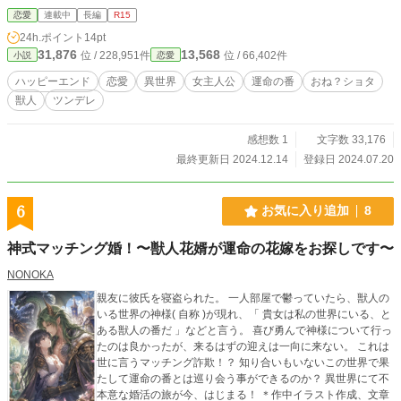
ら地下室の魔法陣の上に寝ていた。身体は死ぬ直前のまま、生まれ変わることな
恋愛
連載中
長編
R15
く、別の世界で３０歳から再スタートすることになった。 と思ったら、この世
24h.ポイント
14pt
界は魔法や獣人がいる世界で、「運命の番」というものもあるようで… 「運命
31,876
13,568
位 / 228,951件
位 / 66,402件
小説
恋愛
の番」というものがあるのなら、浮気されることなく愛されると思っていた。
最後の恋愛だと思ってもう少し頑張ってみよう。 相手が誰であっても愛し愛さ
ハッピーエンド
恋愛
異世界
女主人公
運命の番
おね？ショタ
れる関係を築いていきたいと思っていた。 それなのに、まさか相手が…、年下
獣人
ツンデレ
ショタっ子王子！？ これは犯罪になりませんか！？ 心に傷がある臆病アラサー
女子と、好きな子に素直になれないショタ王子のほのぼの恋愛ストーリー…の予
定です。 難しい文章は書けませんので、頭からっぽにして読んでみてくださ
感想数 1
文字数 33,176
い。
最終更新日 2024.12.14
登録日 2024.07.20
6
お気に入り追加
8
神式マッチング婚！〜獣人花婿が運命の花嫁をお探しです〜
NONOKA
親友に彼氏を寝盗られた。 一人部屋で鬱っていたら、獣人の
いる世界の神様( 自称 )が現れ、「 貴女は私の世界にいる、と
ある獣人の番だ 」などと言う。 喜び勇んで神様について行っ
たのは良かったが、来るはずの迎えは一向に来ない。 これは
世に言うマッチング詐欺！？ 知り合いもいないこの世界で果
たして運命の番とは巡り会う事ができるのか？ 異世界にて不
本意な婚活の旅が今、はじまる！ ＊作中イラスト作成、文章