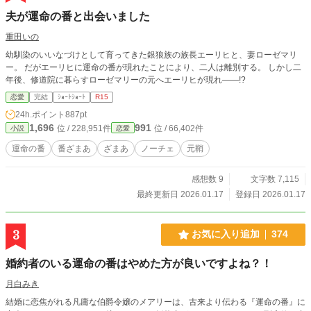
夫が運命の番と出会いました
重田いの
幼馴染のいいなづけとして育ってきた銀狼族の族長エーリヒと、妻ローゼマリ
ー。 だがエーリヒに運命の番が現れたことにより、二人は離別する。 しかし二
年後、修道院に暮らすローゼマリーの元へエーリヒが現れ――!?
恋愛
完結
ｼｮｰﾄｼｮｰﾄ
R15
24h.ポイント
887pt
1,696
991
位 / 228,951件
位 / 66,402件
小説
恋愛
運命の番
番ざまあ
ざまあ
ノーチェ
元鞘
感想数 9
文字数 7,115
最終更新日 2026.01.17
登録日 2026.01.17
3
お気に入り追加
374
婚約者のいる運命の番はやめた方が良いですよね？！
月白みき
結婚に恋焦がれる凡庸な伯爵令嬢のメアリーは、古来より伝わる『運命の番』に