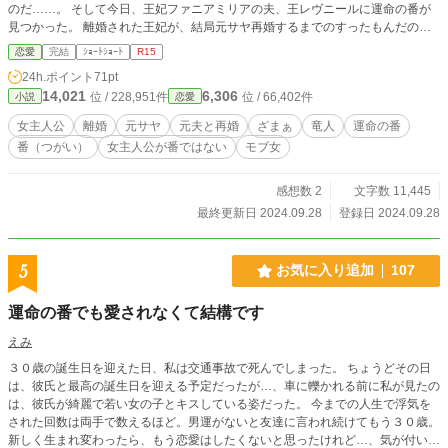
のだ……。 そして今日、王妃ファニアミリアの夫、王レヴニールに運命の番が
見つかった。 離婚された王妃が、結局元サヤ再婚するまでのすったもんだのお
話。 翼と角としっぽが生えてるタイプの竜人なので苦手な方はお気をつけて
恋愛
完結
ｼｮｰﾄｼｮｰﾄ
R15
～。
24h.ポイント
71pt
14,021
6,306
位 / 228,951件
位 / 66,402件
小説
恋愛
女主人公
離婚
元サヤ
元夫と再婚
ざまぁ
竜人
運命の番
番（つがい）
女主人公が番ではない
モブ女
感想数 2
文字数 11,445
最終更新日 2024.09.28
登録日 2024.09.28
5
お気に入り追加
107
運命の番でも愛されなくて結構です
えみ
３０歳の誕生日を迎えた日、私は交通事故で死んでしまった。 ちょうどその日
は、彼氏と最高の誕生日を迎える予定だったが…、車に轢かれる前に私が見たの
は、彼氏が綺麗で若い女の子とキスしている姿だった。 今までの人生で浮気を
された回数は両手で数えるほど。男運がないと友達に言われ続けてもう３０歳。
新しく生まれ変わったら、もう恋愛はしたくないと思ったけれど…、気が付いた