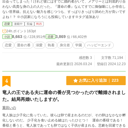
出会ってしまった！けれど彼にはすでに婚約者がいて、メアリーとは到底釣り合
わない高貴な身の上の人だった。『運命の番』なんてすでに御伽噺にしか存在し
ない世界線。抗えない魅力を感じつつも、すっぱりきっぱり諦めた方が良いです
よね！？ ※小説家になろうにも投稿しています※タグ追加あり
恋愛
連載中
長編
R15
24h.ポイント
163pt
8,663
3,869
位 / 228,951件
位 / 66,402件
小説
恋愛
恋愛
運命の番
溺愛
執着
身分差
学園
ハッピーエンド
感想数 3
文字数 71,194
最終更新日 2026.03.24
登録日 2024.12.23
4
お気に入り追加
223
竜人の王である夫に運命の番が見つかったので離婚されまし
た。結局再婚いたしますが。
重田いの
竜人族は少子化に焦っていた。彼らは卵で産まれるのだが、その卵はなかなか孵
化しないのだ。 少子化を食い止める鍵はたったひとつ！ 運命の番様である！
番様と番うと、竜人族であっても卵ではなく子供が産まれる。悲劇を回避できる