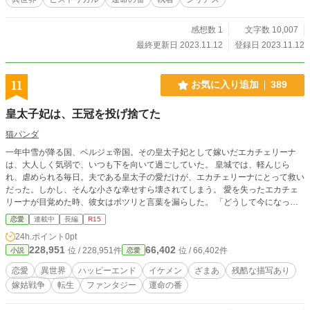
感想数 1
文字数 10,007
最終更新日 2023.11.12
登録日 2023.11.12
11
お気に入り追加
389
皇太子妃は、王冠を投げ捨てた
猫パンダ
一年中雪が降る国、ベルジェ帝国。その皇太子妃として嫁いだエカチェリーナ
は、大人しく気弱で、いつも下を向いて過ごしていた。 皇城では、軽んじら
れ、虐められる毎日。夫である皇太子の愛だけが、エカチェリーナにとって救い
だった。しかし、そんな小さな幸せすら壊されてしまう。 愛を失ったエカチェ
リーナが目覚めた時、彼女はポツリと言葉を漏らした。 「どうして今になっ
て、思い出すの」 大人しくて気弱なエカチェリーナは、もういない。 ※主人公
恋愛
連載中
長編
R15
が、前世の記憶を思い出すまで、可哀想な目にあいます。残酷な表現・流産の描
24h.ポイント
0pt
写もあります。苦手な方はご注意下さいませ。
228,951
66,402
位 / 228,951件
位 / 66,402件
小説
恋愛
恋愛
異世界
ハッピーエンド
イケメン
ざまあ
残酷な描写あり
嫁姑戦争
転生
ファンタジー
運命の番