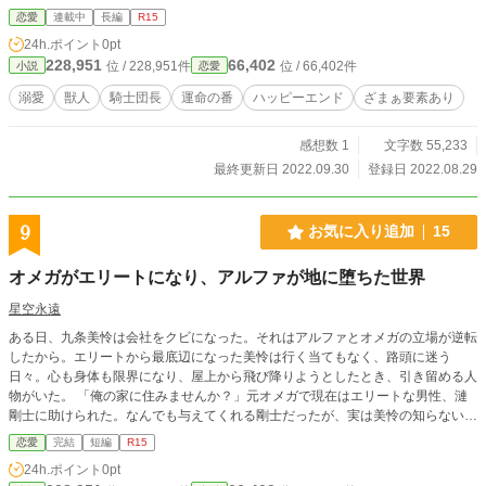
恋愛
連載中
長編
R15
24h.ポイント
0pt
228,951
66,402
位 / 228,951件
位 / 66,402件
小説
恋愛
溺愛
獣人
騎士団長
運命の番
ハッピーエンド
ざまぁ要素あり
感想数 1
文字数 55,233
最終更新日 2022.09.30
登録日 2022.08.29
9
お気に入り追加
15
オメガがエリートになり、アルファが地に堕ちた世界
星空永遠
ある日、九条美怜は会社をクビになった。それはアルファとオメガの立場が逆転
したから。エリートから最底辺になった美怜は行く当てもなく、路頭に迷う
日々。心も身体も限界になり、屋上から飛び降りようとしたとき、引き留める人
物がいた。 「俺の家に住みませんか？」元オメガで現在はエリートな男性、漣
剛士に助けられた。なんでも与えてくれる剛士だったが、実は美怜の知らない裏
の顔が存在した。 ☆野いちごでは完結済。 魔法のiらんどにて同作品掲載中。
恋愛
完結
短編
R15
24h.ポイント
0pt