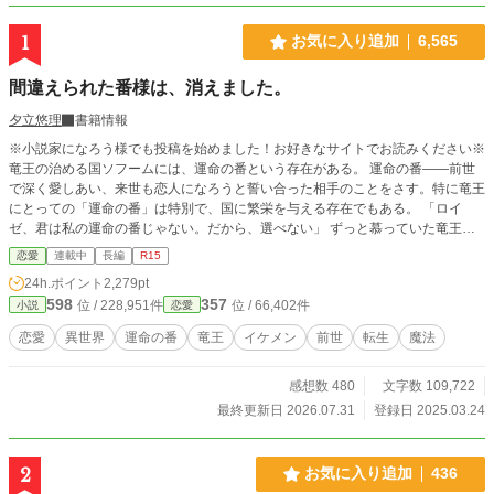
1
お気に入り追加
6,565
間違えられた番様は、消えました。
夕立悠理
書籍情報
※小説家になろう様でも投稿を始めました！お好きなサイトでお読みください※
竜王の治める国ソフームには、運命の番という存在がある。 運命の番――前世
で深く愛しあい、来世も恋人になろうと誓い合った相手のことをさす。特に竜王
にとっての「運命の番」は特別で、国に繁栄を与える存在でもある。 「ロイ
ゼ、君は私の運命の番じゃない。だから、選べない」 ずっと慕っていた竜王に
そう告げられた、ロイゼ・イーデン。しかし、ロイゼは、知っていた。 ロイゼ
恋愛
連載中
長編
R15
こそが、竜王の『運命の番』だと。 「エルマ、私の愛しい番」 けれどそれを知
24h.ポイント
2,279pt
らない竜王は、今日もロイゼの親友に愛を囁く。 いつの間にか、ロイゼの呼び
598
357
位 / 228,951件
位 / 66,402件
小説
恋愛
名は、ロイゼから番の親友、そして最後は嘘つきに変わっていた。 名前を失く
したロイゼは、消えることにした。
恋愛
異世界
運命の番
竜王
イケメン
前世
転生
魔法
感想数 480
文字数 109,722
最終更新日 2026.07.31
登録日 2025.03.24
2
お気に入り追加
436