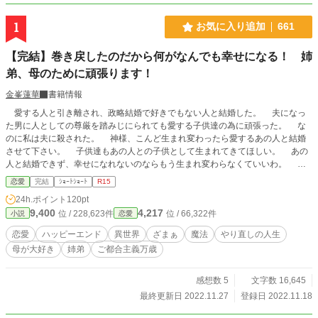
1
お気に入り追加
661
【完結】巻き戻したのだから何がなんでも幸せになる！ 姉
弟、母のために頑張ります！
金峯蓮華
書籍情報
愛する人と引き離され、政略結婚で好きでもない人と結婚した。 夫になっ
た男に人としての尊厳を踏みじにられても愛する子供達の為に頑張った。 な
のに私は夫に殺された。 神様、こんど生まれ変わったら愛するあの人と結婚
させて下さい。 子供達もあの人との子供として生まれてきてほしい。 あの
人と結婚できず、幸せになれないのならもう生まれ変わらなくていいわ。 ま
たこんな人生なら生きる意味がないものね。 時間が巻き戻ったブランシュの
恋愛
完結
ｼｮｰﾄｼｮｰﾄ
R15
やり直しの物語。 ブランシュが幸せになるように導くのは娘と息子。 この物
24h.ポイント
120pt
語は息子の視点とブランシュの視点が交差します。 おかしなところがあるか
9,400
4,217
位 / 228,623件
位 / 66,322件
小説
恋愛
もしれませんが、独自の世界の物語なのでおおらかに見守っていただけるとうれ
しいです。 ご都合主義の緩いお話です。 よろしくお願いします。
恋愛
ハッピーエンド
異世界
ざまぁ
魔法
やり直しの人生
母が大好き
姉弟
ご都合主義万歳
感想数 5
文字数 16,645
最終更新日 2022.11.27
登録日 2022.11.18