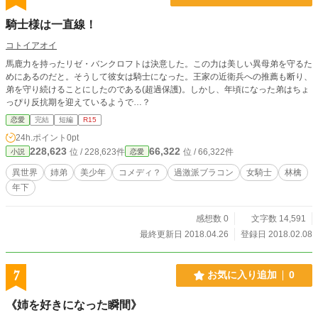
騎士様は一直線！
コトイアオイ
馬鹿力を持ったリゼ・バンクロフトは決意した。この力は美しい異母弟を守るた
めにあるのだと。そうして彼女は騎士になった。王家の近衛兵への推薦も断り、
弟を守り続けることにしたのである(超過保護)。しかし、年頃になった弟はちょ
っぴり反抗期を迎えているようで…？
恋愛
完結
短編
R15
24h.ポイント
0pt
228,623
66,322
位 / 228,623件
位 / 66,322件
小説
恋愛
異世界
姉弟
美少年
コメディ？
過激派ブラコン
女騎士
林檎
年下
感想数 0
文字数 14,591
最終更新日 2018.04.26
登録日 2018.02.08
7
お気に入り追加
0
《姉を好きになった瞬間》