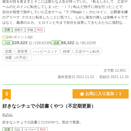
彼女が目を覚ますとそこには新たな人生が待っていた。 ｢私もしかして、乙女ゲ
ームのヒロインに転生してしまった･･･！？｣ 転んだ拍子に頭を打ったことで、
自分が前世で熱中していた乙女ゲーム『ラブMagic！』のヒロイン、公爵家令嬢
のアリーナ･クロエに転生したことに気づく。 しかし彼女の推しは攻略キャラで
はなく、義弟のルカ。 ヒロインと今まで自分を迫害してきた人たちに強烈な恨
みを持ち、復讐を果たすため彼女の命を狙う敵キャラだった。 このままでは、
恋愛
連載中
長編
R15
最推しの義弟は私の命を狙う敵キャラになってしまう。 そんな悲惨な未来受け
24h.ポイント
0pt
入れられない。 私が絶対に義弟を敵キャラになんてしない！ 必ず守ってみせる
228,623
66,322
位 / 228,623件
位 / 66,322件
小説
恋愛
んだから！ ※現在描いているのが幼少期の話であるため、R15の描写はもう少
し先の予定です。
恋愛
異世界
ハッピーエンド
姉弟
乙女ゲーム転生
溺愛（の予定）
文字数 12,601
最終更新日 2021.11.22
登録日 2021.11.20
9
お気に入り追加
1
好きなシチュで小説書くやつ（不定期更新）
れのん
好きなシチュで小説書くだけのやつ。気分で更新。
恋愛
完結
ｼｮｰﾄｼｮｰﾄ
R15