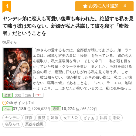
4
お気に入り追加
4
ヤンデレ弟に恋人も可愛い後輩も奪われた。絶望する私を見
て嗤う彼は知らない。新婦が私と共謀して彼を殺す「暗殺
者」だということを
御厨そら
​「姉さんの愛するものは、全部僕が壊してあげる」 ​弟・ラニ
エロは、端麗な容姿の裏に「怪物」を飼っている。 姉の恋人
を寝取り、私の居場所を奪い、そして今日――私が最も目を
かけていた後輩・クラーラを奪い、妻とした。 ​祝杯を挙げる
教会の席で、絶望に打ちひしがれる私を見て嗤う弟。 しか
し、彼は知らない。 彼が捕食したその白い蝶は、私にしか懐
かない「猛毒の蛾」であることを。 ​「いい、ラニエロ。地獄
へようこそ。……あなたが抱いているのは、私に魂を売った
『処刑人』よ」 ​狂愛の連鎖と、最後に笑う女の独白。
恋愛
完結
短編
R15
24h.ポイント
7pt
37,189
16,274
位 / 228,623件
位 / 66,322件
小説
恋愛
ヤンデレ
狂愛
復讐
姉弟
女主人公
ざまぁ
執着
溺愛
寝取られ
悪役令嬢風