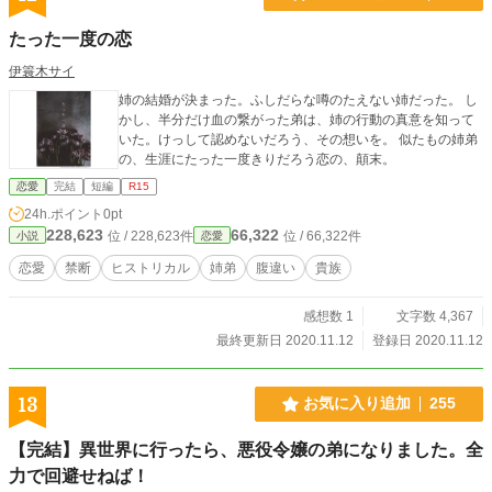
たった一度の恋
伊簑木サイ
姉の結婚が決まった。ふしだらな噂のたえない姉だった。 し
かし、半分だけ血の繋がった弟は、姉の行動の真意を知って
いた。けっして認めないだろう、その想いを。 似たもの姉弟
の、生涯にたった一度きりだろう恋の、顛末。
恋愛
完結
短編
R15
24h.ポイント
0pt
228,623
66,322
位 / 228,623件
位 / 66,322件
小説
恋愛
恋愛
禁断
ヒストリカル
姉弟
腹違い
貴族
感想数 1
文字数 4,367
最終更新日 2020.11.12
登録日 2020.11.12
13
お気に入り追加
255
【完結】異世界に行ったら、悪役令嬢の弟になりました。全
力で回避せねば！