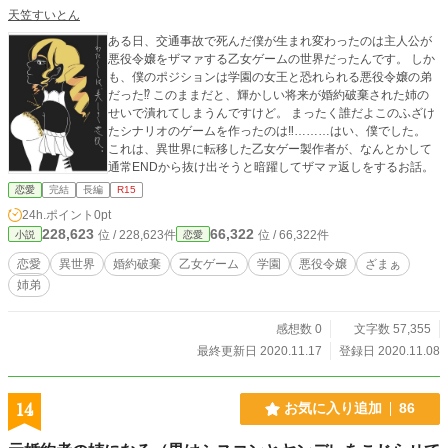
天笠すいとん
ある日、交通事故で死んだ僕が生まれ変わったのは主人公が
悪役令嬢をザマァする乙女ゲームの世界だったんです。 しか
も、僕のポジションは学園の女王と恐れられる悪役令嬢の弟
だった⁉︎ このままだと、輝かしい将来が婚約破棄された姉の
せいで潰れてしまうんですけど。 まったく誰だよこのふざけ
たシナリオのゲームを作ったのは‼︎………はい、僕でした。
これは、異世界に転移した乙女ゲー製作者が、なんとかして
通常ENDから抜け出そうと暗躍してザマァ返しをするお話。
恋愛
完結
長編
R15
24h.ポイント
0pt
228,623
66,322
位 / 228,623件
位 / 66,322件
小説
恋愛
恋愛
異世界
婚約破棄
乙女ゲーム
学園
悪役令嬢
ざまぁ
姉弟
感想数 0
文字数 57,355
最終更新日 2020.11.17
登録日 2020.11.08
14
お気に入り追加
86