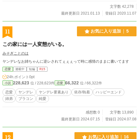
文字数 42,278
最終更新日 2021.01.13
登録日 2020.11.07
11
お気に入り追加
5
この家には一人変態がいる。
みそぎことのは
ヤンデレなお姉ちゃんに逆レされてぇぇぇって時に感情のままに書いてます
恋愛
連載中
短編
R15
24h.ポイント
0pt
228,623
66,322
位 / 228,623件
位 / 66,322件
小説
恋愛
恋愛
ヤンデレ
ヤンデレ要素あり
依存/執着
ハッピーエンド
姉弟
ブラコン
純愛
感想数 0
文字数 13,890
最終更新日 2024.07.15
登録日 2024.07.08
12
お気に入り追加
16