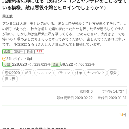
元婚約者の姉になる（男はシスコンとヤンデレをこじらせて
いる模様。敵は悪役令嬢とヒロインでしょうか？）
同画数
アンヌには大層、美しい弟がいる。彼女は弟が可愛くて仕方が無くてそして、大
の苦手であった。 彼女は前世で婚約者だった自分を殺した弟が恐ろしくて仕方
が無い。 しかし弟は無邪気に私を慕ってくる。 ごめんなさい、大好きよ…でも
怖いの！ 暇つぶしにちょろっと寄ってみてください。 楽しんでくだされば幸い
です。 小説家になろうさんとカクヨムさんでも投稿しています。
恋愛
連載中
長編
R15
24h.ポイント
0pt
228,623
66,322
位 / 228,623件
位 / 66,322件
小説
恋愛
恋愛2020
転生
シスコン
ブラコン
姉弟
ヤンデレ？
恋愛
異世界
感想数 0
文字数 14,737
最終更新日 2020.02.22
登録日 2020.01.31
14
件