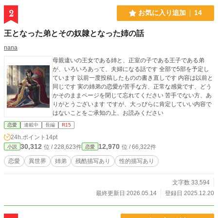
2
お気に入り追加
14
王となった弟とその奴隷となった姉の話
nana
母親違いの王女である姉と、正室の子である王子である弟
が、いろいろあって、夫婦になる話です 全部で5部を予定し
ています 以前一度投稿したものの書き直しです 内容は以前と
同じです 実の姉弟の恋愛が苦手な方、正常な感覚です、どう
かそのままページを閉じて忘れてください 苦手でない方、あ
りがとうございます ですが、大っぴらに肯定していい内容で
はないことをご承知の上、お読みください
恋愛
連載中
長編
R15
24h.ポイント
14pt
30,312
12,970
位 / 228,623件
位 / 66,322件
小説
恋愛
恋愛
異世界
姉弟
残酷描写あり
性的描写あり
文字数 33,594
最終更新日 2026.05.14
登録日 2025.12.20