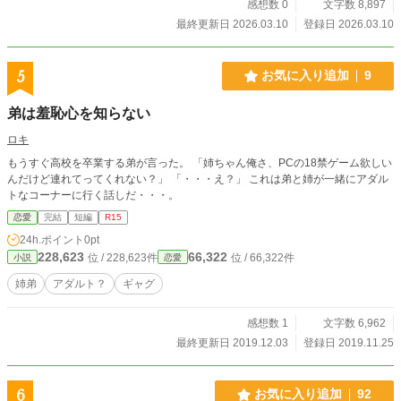
感想数 0
文字数 8,897
最終更新日 2026.03.10
登録日 2026.03.10
5
お気に入り追加
9
弟は羞恥心を知らない
ロキ
もうすぐ高校を卒業する弟が言った。 「姉ちゃん俺さ、PCの18禁ゲーム欲しい
んだけど連れてってくれない？」 「・・・え？」 これは弟と姉が一緒にアダル
トなコーナーに行く話しだ・・・。
恋愛
完結
短編
R15
24h.ポイント
0pt
228,623
66,322
位 / 228,623件
位 / 66,322件
小説
恋愛
姉弟
アダルト？
ギャグ
感想数 1
文字数 6,962
最終更新日 2019.12.03
登録日 2019.11.25
6
お気に入り追加
92