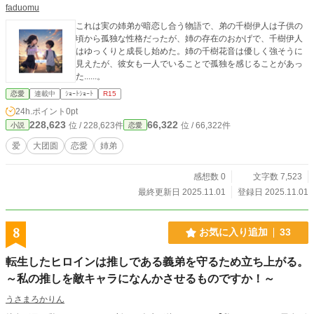
faduomu
これは実の姉弟が暗恋し合う物語で、弟の千樹伊人は子供の
頃から孤独な性格だったが、姉の存在のおかげで、千樹伊人
はゆっくりと成長し始めた。姉の千樹花音は優しく強そうに
見えたが、彼女も一人でいることで孤独を感じることがあっ
た......。
恋愛
連載中
ｼｮｰﾄｼｮｰﾄ
R15
24h.ポイント
0pt
228,623
66,322
位 / 228,623件
位 / 66,322件
小説
恋愛
爱
大团圆
恋愛
姉弟
感想数 0
文字数 7,523
最終更新日 2025.11.01
登録日 2025.11.01
8
お気に入り追加
33
転生したヒロインは推しである義弟を守るため立ち上がる。
～私の推しを敵キャラになんかさせるものですか！～
うさまろかりん