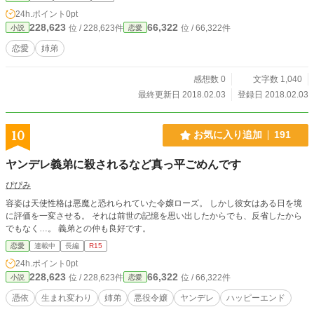
24h.ポイント
0pt
228,623
66,322
位 / 228,623件
位 / 66,322件
小説
恋愛
恋愛
姉弟
感想数 0
文字数 1,040
最終更新日 2018.02.03
登録日 2018.02.03
10
お気に入り追加
191
ヤンデレ義弟に殺されるなど真っ平ごめんです
ぴぴみ
容姿は天使性格は悪魔と恐れられていた令嬢ローズ。 しかし彼女はある日を境
に評価を一変させる。 それは前世の記憶を思い出したからでも、反省したから
でもなく…。 義弟との仲も良好です。
恋愛
連載中
長編
R15
24h.ポイント
0pt
228,623
66,322
位 / 228,623件
位 / 66,322件
小説
恋愛
憑依
生まれ変わり
姉弟
悪役令嬢
ヤンデレ
ハッピーエンド