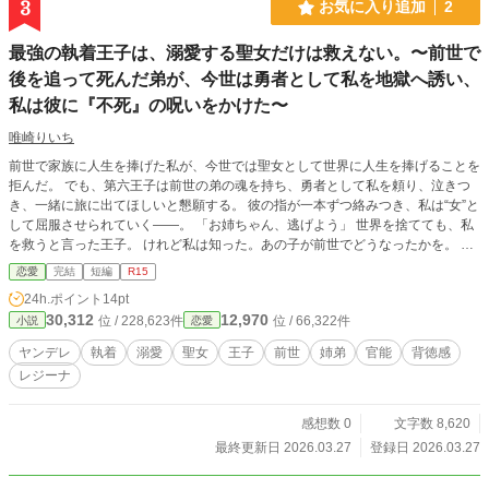
3
お気に入り追加
2
最強の執着王子は、溺愛する聖女だけは救えない。〜前世で
後を追って死んだ弟が、今世は勇者として私を地獄へ誘い、
私は彼に『不死』の呪いをかけた〜
唯崎りいち
前世で家族に人生を捧げた私が、今世では聖女として世界に人生を捧げることを
拒んだ。 でも、第六王子は前世の弟の魂を持ち、勇者として私を頼り、泣きつ
き、一緒に旅に出てほしいと懇願する。 彼の指が一本ずつ絡みつき、私は“女”と
して屈服させられていく——。 「お姉ちゃん、逃げよう」 世界を捨てても、私
を救うと言った王子。 けれど私は知った。あの子が前世でどうなったかを。 だ
から私は呪いをかける——。 私の死に場所ができるまで、あなたは死ねない。
恋愛
完結
短編
R15
24h.ポイント
14pt
30,312
12,970
位 / 228,623件
位 / 66,322件
小説
恋愛
ヤンデレ
執着
溺愛
聖女
王子
前世
姉弟
官能
背徳感
レジーナ
感想数 0
文字数 8,620
最終更新日 2026.03.27
登録日 2026.03.27