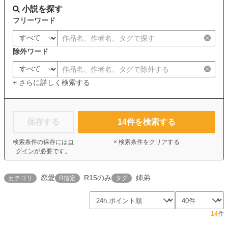
小説を探す
フリーワード
除外ワード
+ さらに詳しく検索する
保存する
14
件を検索する
検索条件の保存には
ロ
× 検索条件をクリアする
グイン
が必要です。
恋愛
R15のみ
姉弟
カテゴリ
R指定
タグ
14
件