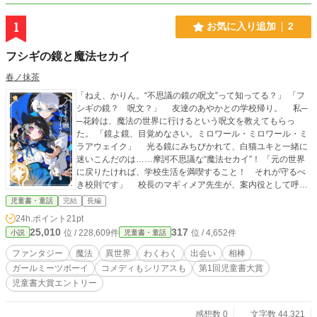
1
お気に入り追加
2
フシギの鏡と魔法セカイ
春ノ抹茶
「ねえ、かりん。“不思議の鏡の呪文”って知ってる？」 「フ
シギの鏡？ 呪文？」 友達のあやかとの学校帰り。 私─
─花鈴は、魔法の世界に行けるという呪文を教えてもらっ
た。 「鏡よ鏡、目覚めなさい。ミロワール・ミロワール・ミ
ラアウェイク」 光る鏡にみちびかれて、白猫ユキと一緒に
迷いこんだのは……摩訶不思議な“魔法セカイ”！ 「元の世界
に戻りたければ、学校生活を満喫すること！ それが守るべ
き校則です」 校長のマギィメア先生が、案内役として呼び
出したのは、アルトという男の子。 私とユキは、アルトと
児童書・童話
完結
長編
一緒に、わくわくの魔法学校生活を送ることに。 魔法セカ
24h.ポイント
21pt
イは夢のセカイ。とっても楽しくて仕方がない！ でも……
25,010
317
位 / 228,609件
位 / 4,652件
小説
児童書・童話
なんだか、大切なものを忘れているような──？ ※表紙にの
みAIを使用し、加筆修正しております ※本文にはAIを一切使
ファンタジー
魔法
異世界
わくわく
出会い
相棒
用しておりません
ガールミーツボーイ
コメディもシリアスも
第1回児童書大賞
児童書大賞エントリー
感想数 0
文字数 44,321