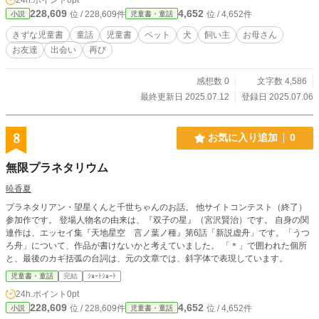
228,609
4,652
位 / 228,609件
位 / 4,652件
小説
児童書・童話
きずな児童書
童話
児童書
ペット
犬
飼い主
お母さん
お友達
出会い
再び
感想数 0
文字数 4,586
最終更新日 2025.07.12
登録日 2025.07.06
8
お気に入り追加
0
無限プラネタリウム
暁香夏
プラネタリアン・望星くんと千世ちゃんのお話。 他サイトコンテスト（終了）
参加作です。 登場人物名の由来は、『双子の星』（宮沢賢治）です。 自身の関
連作は、エッセイ集『天地星空 言ノ葉ノ種』第6話「新説虚舟」です。「うつ
ろ舟」について、作品が書けないかと考えていました。 「＊」で囲われた個所
と、最後のカギ括弧の台詞は、元の文章では、斜字体で表現しています。
児童書・童話
完結
ｼｮｰﾄｼｮｰﾄ
24h.ポイント
0pt
228,609
4,652
位 / 228,609件
位 / 4,652件
小説
児童書・童話