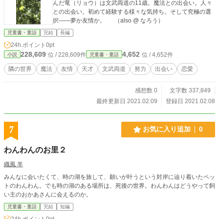
んだ竜（リョウ）は文武両道の11歳。魔法との出会い。人々
との出会い。初めて経験する様々な気持ち。そして究極の選
択——夢か友情か。 （also @ なろう）
児童書・童話
完結
長編
24h.ポイント
0pt
228,609
4,652
位 / 228,609件
位 / 4,652件
小説
児童書・童話
隣の世界
魔法
友情
天才
文武両道
努力
出会い
恋愛
感想数 0
文字数 337,849
最終更新日 2021.02.09
登録日 2021.02.08
7
お気に入り追加
0
わんわんのお里２
織風 羊
みんなに会いたくて、時の湖を旅して、願いが叶うという対岸に辿り着いたペッ
トのわんわん。でも時の湖のある場所は、死後の世界。わんわんはどうやって飼
い主のおかあさんに会えるのか。
児童書・童話
完結
短編
24h.ポイント
0pt