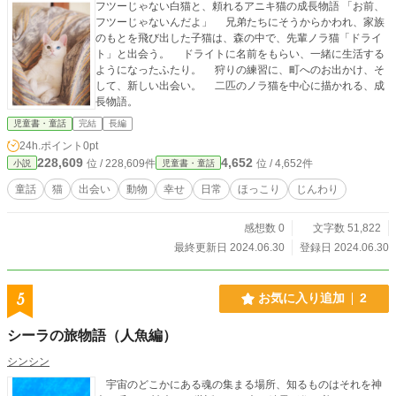
フツーじゃない白猫と、頼れるアニキ猫の成長物語 「お前、
フツーじゃないんだよ」 兄弟たちにそうからかわれ、家族
のもとを飛び出した子猫は、森の中で、先輩ノラ猫「ドライ
ト」と出会う。 ドライトに名前をもらい、一緒に生活する
ようになったふたり。 狩りの練習に、町へのお出かけ、そ
して、新しい出会い。 二匹のノラ猫を中心に描かれる、成
長物語。
児童書・童話
完結
長編
24h.ポイント
0pt
228,609
4,652
位 / 228,609件
位 / 4,652件
小説
児童書・童話
童話
猫
出会い
動物
幸せ
日常
ほっこり
じんわり
感想数 0
文字数 51,822
最終更新日 2024.06.30
登録日 2024.06.30
5
お気に入り追加
2
シーラの旅物語（人魚編）
シンシン
宇宙のどこかにある魂の集まる場所、知るものはそれを神