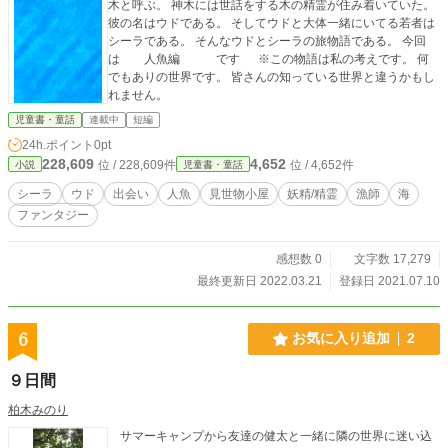
木と呼ぶ。 神木には世話をする木の精霊が住み着いていた。
彼の名はウドである。 そしてウドと大体一緒にいてる若者は
シーラである。 そんなウドとシーラの旅物語である。 今回
は 人魚編 です ※この物語は私の考えです。 何
でもありの世界です。 皆さんの知っている世界と違うかもし
れません。
児童書・童話
連載中
短編
24h.ポイント
0pt
228,609
4,652
位 / 228,609件
位 / 4,652件
小説
児童書・童話
シーラ
ウド
出会い
人魚
見世物小屋
妖精/精霊
漁師
海
ファンタジー
感想数 0
文字数 17,279
最終更新日 2022.03.21
登録日 2021.07.10
6
お気に入り追加
2
９日間
柏木みのり
サマーキャンプから友達の健太と一緒に隣の世界に迷い込