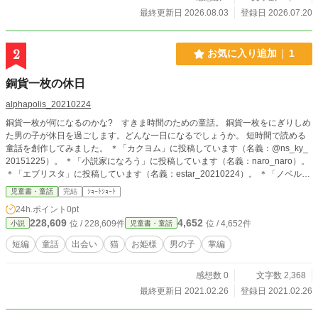
最終更新日 2026.08.03
登録日 2026.07.20
2
お気に入り追加
1
銅貨一枚の休日
alphapolis_20210224
銅貨一枚が何になるのかな? すきま時間のための童話。 銅貨一枚をにぎりしめ
た男の子が休日を過ごします。どんな一日になるでしょうか。 短時間で読める
童話を創作してみました。 ＊「カクヨム」に投稿しています（名義：@ns_ky_
20151225）。 ＊「小説家になろう」に投稿しています（名義：naro_naro）。
＊「エブリスタ」に投稿しています（名義：estar_20210224）。 ＊「ノベルア
ップ＋」に投稿しています（名義：novelup20210528）。
児童書・童話
完結
ｼｮｰﾄｼｮｰﾄ
24h.ポイント
0pt
228,609
4,652
位 / 228,609件
位 / 4,652件
小説
児童書・童話
短編
童話
出会い
猫
お姫様
男の子
掌編
感想数 0
文字数 2,368
最終更新日 2021.02.26
登録日 2021.02.26