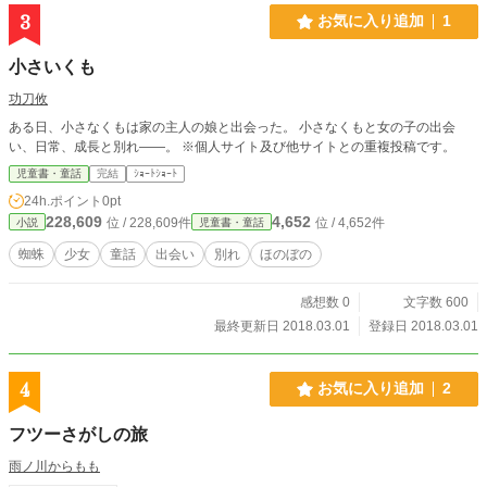
3
お気に入り追加
1
小さいくも
功刀攸
ある日、小さなくもは家の主人の娘と出会った。 小さなくもと女の子の出会
い、日常、成長と別れ――。 ※個人サイト及び他サイトとの重複投稿です。
児童書・童話
完結
ｼｮｰﾄｼｮｰﾄ
24h.ポイント
0pt
228,609
4,652
位 / 228,609件
位 / 4,652件
小説
児童書・童話
蜘蛛
少女
童話
出会い
別れ
ほのぼの
感想数 0
文字数 600
最終更新日 2018.03.01
登録日 2018.03.01
4
お気に入り追加
2
フツーさがしの旅
雨ノ川からもも