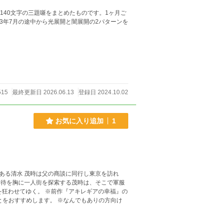
いた140文字の三題噺をまとめたものです。1ヶ月ご
3年7月の途中から光展開と闇展開の2パターンを
515
最終更新日 2026.06.13
登録日 2024.10.02
お気に入り追加
1
る清水 茂時は父の商談に同行し東京を訪れ
待を胸に一人街を探索する茂時は、そこで軍服
『アキレギアの幸福』の
とをおすすめします。 ※なんでもありの方向け