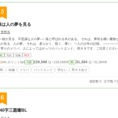
5
核は人の夢を見る
白雪慧流
が見る、不思議な人の夢── 核と呼ばれる木がある。 それは、瘴気を纏い魔物と呼ばれる、人ならざるモノを生みだす。 その、
が見る、人の夢。 それは、柔らかく、暗く、儚い、一人の少年の記憶。 ───────── BLです。エロはありません。 バットエン
ド寄りのメリバ、人によってはがっつりバットエンド。 死ネタです、ご注意ください。
BL
完結
短編
R15
228,588
31,384
24h.ポイント
0pt
位 / 228,588件
位 / 31,384件
小説
BL
BL
短編
メリバ
バッドエンド
切ない
死ネタあり
感想数 0
文字数 7,
6
140字三題噺BL