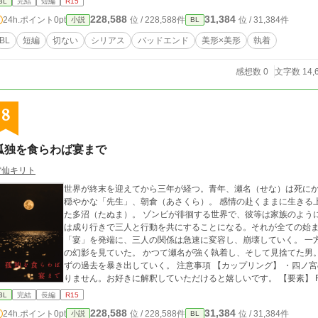
BL
完結
短編
R15
228,588
31,384
24h.ポイント
0pt
位 / 228,588件
位 / 31,384件
小説
BL
BL
短編
切ない
シリアス
バッドエンド
美形×美形
執着
感想数 0
文字数 14,
8
孤独を食らわば宴まで
雷仙キリト
世界が終末を迎えてから三年が経つ。青年、瀬名（せな）は死に
穏やかな「先生」、朝倉（あさくら）。 感情の赴くままに生きる
た多沼（たぬま）。 ゾンビが徘徊する世界で、彼等は家族のように寄り添って生きていた。 彼等に助けられ、瀬名
は成り行きで三人と行動を共にすることになる。それが全ての始
「宴」を発端に、三人の関係は急速に変容し、崩壊していく。 一方瀬名は、死んだはずの男、四ノ宮（しのみや）
の幻影を見ていた。 かつて瀬名が強く執着し、そして見捨てた男。 彼の幻影は、瀬名の罪悪感と共に、終わったは
ずの過去を暴き出していく。 注意事項 【カップリング】 ・四ノ宮&瀬名 キャラクターの明確な受け攻め描写はあ
りません。お好きに解釈していただけると嬉しいです。 【要素】 R15程度の、 ・流血 ・切断 ・カニバリズム ・虫
・女性との関係を仄めかす描写 などの要素があります
BL
完結
長編
R15
228,588
31,384
24h.ポイント
0pt
位 / 228,588件
位 / 31,384件
小説
BL