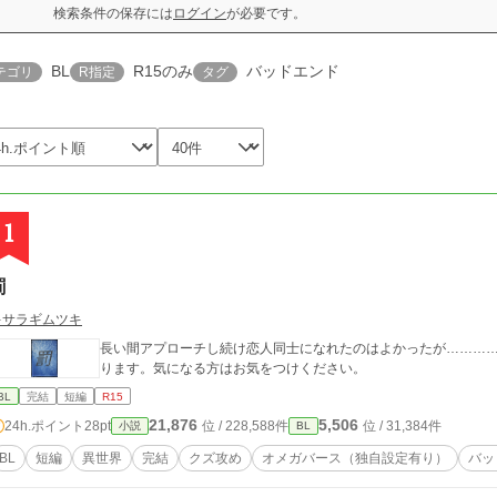
検索条件の保存には
ログイン
が必要です。
BL
R15のみ
バッドエンド
テゴリ
R指定
タグ
1
罰
キサラギムツキ
長い間アプローチし続け恋人同士になれたのはよかったが…………
ります。気になる方はお気をつけください。
BL
完結
短編
R15
21,876
5,506
24h.ポイント
28pt
位 / 228,588件
位 / 31,384件
小説
BL
BL
短編
異世界
完結
クズ攻め
オメガバース（独自設定有り）
バッ