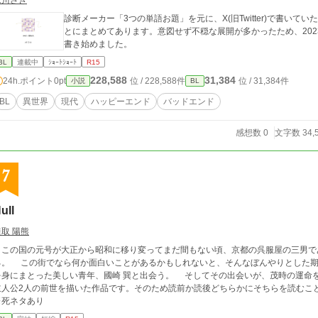
永川さき
診断メーカー「3つの単語お題」を元に、X(旧Twitter)で書いて
とにまとめてあります。意図せず不穏な展開が多かったため、202
書き始めました。
BL
連載中
ｼｮｰﾄｼｮｰﾄ
R15
228,588
31,384
24h.ポイント
0pt
位 / 228,588件
位 / 31,384件
小説
BL
BL
異世界
現代
ハッピーエンド
バッドエンド
感想数 0
文字数 34,
7
ull
鮭取 陽熊
この国の元号が大正から昭和に移り変ってまだ間もない頃、京都の呉服屋の三男であ
る。 この街でなら何か面白いことがあるかもしれないと、そんなぼんやりとした期
身にまとった美しい青年、國崎 巽と出会う。 そしてその出会いが、茂時の運命を狂わせてゆく。 ※前作
主人公2人の前世を描いた作品です。そのため読前か読後どちらかにそちらを読むこ
※死ネタあり