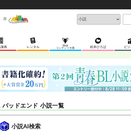
Web
稿漫画
レンタル
絵本ひろば
ビジ
コンテンツ大賞
L バッドエンド 小説一覧
小説AI検索