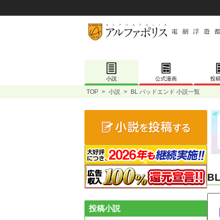
小説
公式漫画
投
TOP
>
小説
>
BL バッドエンド 小説一覧
B
投稿小説