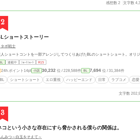
感想数 2
文字数 4,
2
BLショートストーリー
メタボ戦士
素人ショートコントを一部アレンジしてつくりあげたBLのショートショート。オリ
BL
連載中
ｼｮｰﾄｼｮｰﾄ
R15
30,232
7,694
24h.ポイント
14pt
位 / 228,588件
位 / 31,384件
小説
BL
BL
ショートショート
エロ重視
ハッピーエンド
日常
ラブコメ
恋愛
文字数 202,
3
ネコという小さな存在にすら脅かされる僕らの関係は。
あんみつ～白玉をそえて～