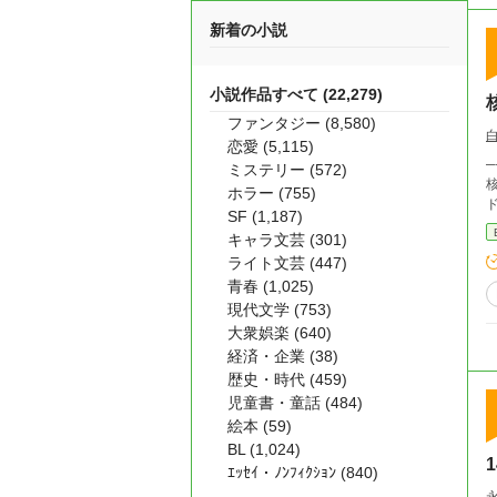
新着の小説
小説作品すべて (22,279)
ファンタジー (8,580)
恋愛 (5,115)
──核
ミステリー (572)
核
ホラー (755)
SF (1,187)
キャラ文芸 (301)
ライト文芸 (447)
青春 (1,025)
現代文学 (753)
大衆娯楽 (640)
経済・企業 (38)
歴史・時代 (459)
児童書・童話 (484)
絵本 (59)
BL (1,024)
ｴｯｾｲ・ﾉﾝﾌｨｸｼｮﾝ (840)