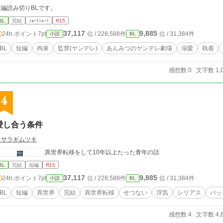
短編読み切りBLです。
BL
完結
ｼｮｰﾄｼｮｰﾄ
R15
37,117
9,885
24h.ポイント
7pt
位 / 228,588件
位 / 31,384件
小説
BL
BL
短編
拘束
監禁(ヤンデレ)
あんみつのヤンデレ劇場
溺愛
執着
感想数 0
文字数 1,
4
愛し合う条件
キサラギムツキ
異世界転移をして10年以上たった青年の話
BL
完結
短編
R15
37,117
9,885
24h.ポイント
7pt
位 / 228,588件
位 / 31,384件
小説
BL
BL
短編
異世界
完結
異世界転移
せつない
浮気
シリアス
バッ
感想数 4
文字数 4,