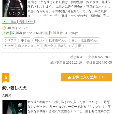
完 危ない所を助けられた僕は、拉致監禁・拘束され、無理矢
理犯されてしまう。 以前とは違う猟奇的・狂気的なハイジに
戸惑いながらも、その本質は何も変わっていない事に気付
き…… 中学生×中学生(元彼・ヤクザの犬) 〈菊地編〉完
『菊地に抱かれてこい』──その条件をのんだ僕は、半グレ詐
BL
完結
長編
R18
欺グループの一人、菊地の元へと搬送される。 最初こそ乱暴
24h.ポイント
7pt
にされるものの、僕を寵愛するようになり…… 中学生×社
37,068
9,919
位 / 228,666件
位 / 31,396件
小説
BL
会人(凶悪犯・半グレ) 〈五十嵐編〉完 五十嵐と共にアジトを
離れるものの、失意のどん底にいた僕は、更なる苦境に立た
シリアス
中学生
切ない
犯罪描写あり
暴力・流血描写あり
される。 五十嵐の過去。明らかになっていく真実。黒幕の思
ヤクザ
微ファンタジー
裏社会
強姦/レイプ
闇
惑を知った僕は── 中学生×中学生？ 〈キング編〉完 『ま
た、会えたね』──僕を助け手を差し伸べたのは、予想だにし
なかった人物だった。 彼らの城で飼われる内に、今まで見え
感想数 3
文字数 522,289
ていなかった真実が見え…… 中学生×社会人(反社) 〈エピ
最終更新日 2025.12.10
登録日 2024.07.05
ローグ〉 完 目が覚めると、僕の傍には良く見知った人物がい
て── ＊ストーリーが進むにつれ、各編の概要を追加予定。
◇◇◇ シリーズ5作目。 注:過去シリーズでのネタバレあり。
6
お気に入り追加
16
過度な説明もありません。 詳しく知りたい場合は、過去シリ
ーズを参照して下さると助かります。 暴力、性暴力、強姦、
飼い殺しの犬
無理矢理、一部グロテスク表現を含みます。 ◇◇◇ この物語
はフィクションです。 登場する人物・団体・名称等は架空で
真田晃
あり、実在の人物・団体・名称等とは一切関係ありません。
女友達の柚希に引っ張り込まれて入ったサークルは……最悪
また法律・法令に反する行為を容認・推奨するものではあり
なものだった。 サークルのリーダーである『キング』は、夜
ません。 ◇◇◇ 暴力団の事は詳しく知りません。 想像をか
な夜な男共を引き連れて女性をナンパし、酔わせて性暴力に
なり織り交ぜて書いています。 実際にあった事件、凶悪犯