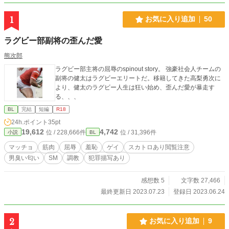
1
お気に入り追加
50
ラグビー部副将の歪んだ愛
熊次郎
ラグビー部主将の屈辱のspinout story。 強豪社会人チームの
副将の健太はラグビーエリートだ。移籍してきた高梨勇次に
より、健太のラグビー人生は狂い始め、歪んだ愛が暴走す
る、、、
BL
完結
短編
R18
24h.ポイント
35pt
19,612
4,742
位 / 228,666件
位 / 31,396件
小説
BL
マッチョ
筋肉
屈辱
羞恥
ゲイ
スカトロあり閲覧注意
男臭い匂い
SM
調教
犯罪描写あり
感想数 5
文字数 27,466
最終更新日 2023.07.23
登録日 2023.06.24
2
お気に入り追加
9