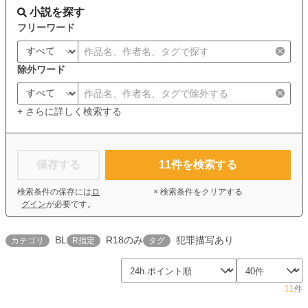
小説を探す
フリーワード
除外ワード
+ さらに詳しく検索する
保存する
11
件を検索する
検索条件の保存には
ロ
× 検索条件をクリアする
グイン
が必要です。
BL
R18のみ
犯罪描写あり
カテゴリ
R指定
タグ
11
件