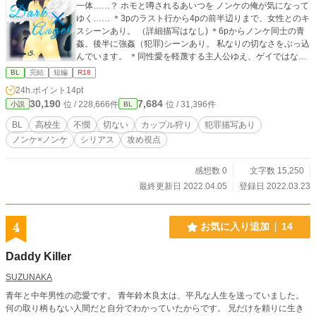
一体……？ ホモと噂されるあいつを ノンケの俺が気になって
ゆく…… ＊3pのラスト行から4pの前半辺りまで、女性とのキ
スシーンあり。 （詳細描写はなし) ＊6pからノンケ同士の青
姦。後半に強姦（犯罪)シーンあり。 私なりの切なさをぶっ込
んでいます。 ＊同性愛を軽蔑する主人公ゆえ、ゲイではなく
敢えて『ホモ』と書いています。 ＊舞台となる公園、犯罪グ
BL
完結
短編
R18
ループのみ、アゲ散るシリーズ『シンクロ』とリンクしてま
24h.ポイント
14pt
す。(半グレ集団『棲寝威苦(スネイク)』のカップル狩りグル
30,190
7,684
位 / 228,666件
位 / 31,396件
小説
BL
ープ) しかし、ストーリーは全くの別物ですので、知らなくて
もこれ単体で読めます。 （単なる遊び心です) ◇◇◇ この物
BL
高校生
不憫
切ない
カップル狩り
犯罪描写あり
語はフィクションです。 登場する人物・団体・名称等は架空
ノンケ×ノンケ
シリアス
攻め視点
であり、実在の人物・団体・名称等とは一切関係ありませ
ん。 また法律・法令に反する行為を容認・推奨するものでは
ありません。 ◇◇◇ ＊2012年執筆作品をかなり改稿・改編
感想数 0
文字数 15,250
したものになります。 ＊表紙絵は真田自身が描いたもので
最終更新日 2022.04.05
登録日 2022.03.23
す。無断転用禁止。
4
お気に入り追加
14
Daddy Killer
SUZUNAKA
青年と中年男性の恋愛です。 青年鈴木良太は、平凡な人生を送っていました。
何の取り柄もない人間だと自分でわかっていたからです。 兄だけを頼りに生き