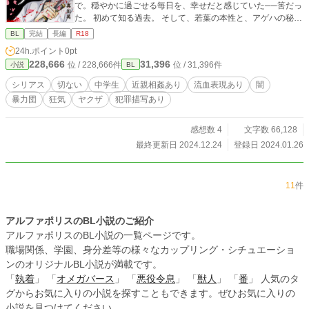
で。穏やかに過ごせる毎日を、幸せだと感じていた──筈だっ
た。 初めて知る過去。 そして、若葉の本性と、アゲハの秘め
た想いとは…… ††† 『アゲハ舞い飛ぶさくら舞い散る』シリ
BL
完結
長編
R18
ーズ第四作！ 注:本作品は実際にあった事件をヒントにしてい
24h.ポイント
0pt
る部分を含みます。 ◇◇◇ この物語はフィクションです。
228,666
31,396
位 / 228,666件
位 / 31,396件
小説
BL
登場する人物・団体・名称等は架空であり、実在の人物・団
体・名称等とは一切関係ありません。 また法律・法令に反す
シリアス
切ない
中学生
近親相姦あり
流血表現あり
闇
る行為を容認・推奨するものではありません。
暴力団
狂気
ヤクザ
犯罪描写あり
感想数 4
文字数 66,128
最終更新日 2024.12.24
登録日 2024.01.26
11
件
アルファポリスのBL小説のご紹介
アルファポリスのBL小説の一覧ページです。
職場関係、学園、身分差等の様々なカップリング・シチュエーショ
ンのオリジナルBL小説が満載です。
「
執着
」 「
オメガバース
」 「
悪役令息
」 「
獣人
」 「
番
」 人気のタ
グからお気に入りの小説を探すこともできます。ぜひお気に入りの
小説を見つけてください。