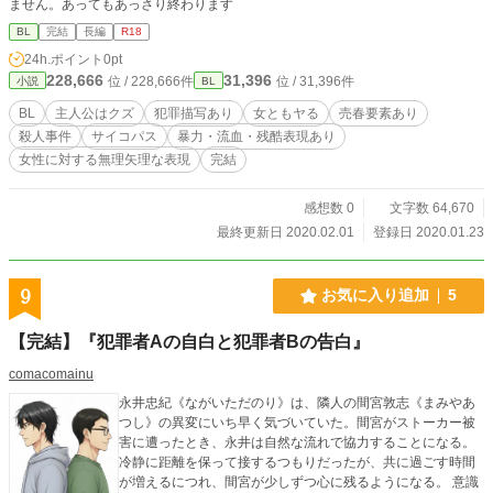
ません。あってもあっさり終わります
BL
完結
長編
R18
24h.ポイント
0pt
228,666
31,396
位 / 228,666件
位 / 31,396件
小説
BL
BL
主人公はクズ
犯罪描写あり
女ともヤる
売春要素あり
殺人事件
サイコパス
暴力・流血・残酷表現あり
女性に対する無理矢理な表現
完結
感想数 0
文字数 64,670
最終更新日 2020.02.01
登録日 2020.01.23
9
お気に入り追加
5
【完結】『犯罪者Aの自白と犯罪者Bの告白』
comacomainu
永井忠紀《ながいただのり》は、隣人の間宮敦志《まみやあ
つし》の異変にいち早く気づいていた。間宮がストーカー被
害に遭ったとき、永井は自然な流れで協力することになる。
冷静に距離を保って接するつもりだったが、共に過ごす時間
が増えるにつれ、間宮が少しずつ心に残るようになる。 意識