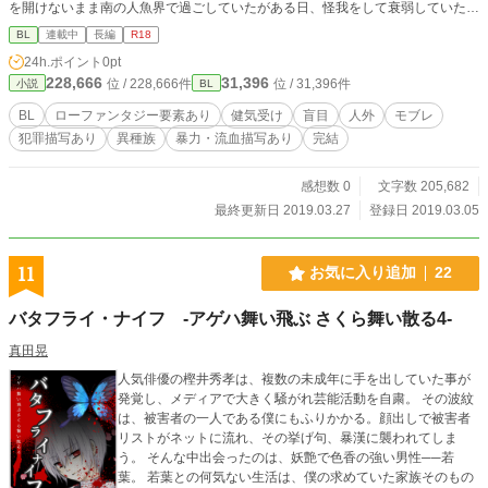
を開けないまま南の人魚界で過ごしていたがある日、怪我をして衰弱していたと
ころを盲目の少年・内海琉璃（うつみ ゆり）に助けられる。鮫…特にイタチザ
BL
連載中
長編
R18
メが好きだと言う琉璃に心を癒されていることに気付き始め、徐々に心に変化が
24h.ポイント
0pt
訪れていく。捻くれ者なイタチザメの人魚×鮫の好きな盲目の少年の恋物語……
228,666
31,396
位 / 228,666件
位 / 31,396件
小説
BL
人魚シリーズ第二弾、遂に始動。 ※この話は人魚シリーズの第二弾となり舞台
は違えど前作シロワニの花嫁とリンクしているお話となります、砕波の過去の所
BL
ローファンタジー要素あり
健気受け
盲目
人外
モブレ
業はシロワニの花嫁をご覧になっていただくと幸いです。 ※性的描写が入る際
犯罪描写あり
異種族
暴力・流血描写あり
完結
は＊マークがタイトルにつきます。 ※こちらはムーンライトノベルズで完結済
みとなった作品をアルファポリス版にとして書き換えたものです。
感想数 0
文字数 205,682
最終更新日 2019.03.27
登録日 2019.03.05
11
お気に入り追加
22
バタフライ・ナイフ -アゲハ舞い飛ぶ さくら舞い散る4-
真田晃
人気俳優の樫井秀孝は、複数の未成年に手を出していた事が
発覚し、メディアで大きく騒がれ芸能活動を自粛。 その波紋
は、被害者の一人である僕にもふりかかる。顔出しで被害者
リストがネットに流れ、その挙げ句、暴漢に襲われてしま
う。 そんな中出会ったのは、妖艶で色香の強い男性──若
葉。 若葉との何気ない生活は、僕の求めていた家族そのもの