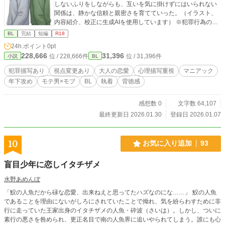
しないふりをしながらも、互いを気に掛けずにはいられない
関係は、静かな信頼と親密さを育てていった。（イラスト、
内容紹介、校正に生成AIを使用しています） ※犯罪行為の描
写がある為、R-18とします。
BL
完結
短編
R18
24h.ポイント
0pt
228,666
31,396
位 / 228,666件
位 / 31,396件
小説
BL
犯罪描写あり
視点変更あり
大人の恋愛
心理描写重視
マニアック
年下攻め
モテ男×モブ
BL
執着
背徳感
感想数 0
文字数 64,107
最終更新日 2026.01.30
登録日 2026.01.07
10
お気に入り追加
93
盲目少年に恋しイタチザメ
水野あめんぼ
「鮫の人魚だから碌な恋愛、出来ねえと思ってたハズなのにな……」 鮫の人魚
であることを理由にないがしろにされていたことで拗れ、気を紛らわすために非
行に走っていた王家出身のイタチザメの人魚・砕波（さいは）。しかし、ついに
素行の悪さを咎められ、更正名目で南の人魚界に追いやられてしまう。誰にも心