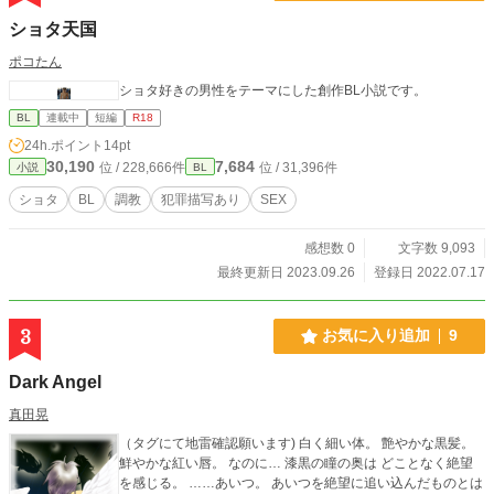
ショタ天国
ポコたん
ショタ好きの男性をテーマにした創作BL小説です。
BL
連載中
短編
R18
24h.ポイント
14pt
30,190
7,684
位 / 228,666件
位 / 31,396件
小説
BL
ショタ
BL
調教
犯罪描写あり
SEX
感想数 0
文字数 9,093
最終更新日 2023.09.26
登録日 2022.07.17
3
お気に入り追加
9
Dark Angel
真田晃
（タグにて地雷確認願います) 白く細い体。 艶やかな黒髪。
鮮やかな紅い唇。 なのに… 漆黒の瞳の奥は どことなく絶望
を感じる。 ……あいつ。 あいつを絶望に追い込んだものとは