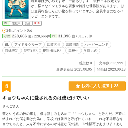
癖要素は少なめですが、一部あります。 現代日本設定です
が、様々なインモラルな要素や特殊な世界観があります。 ほ
ぼ全員相当しんどい物を持っていますが、全員幸せになるハ
ッピーエンドです。
BL
連載中
長編
R18
24h.ポイント
0pt
228,666
31,396
位 / 228,666件
位 / 31,396件
小説
BL
BL
アイドルグループ
四肢欠損
四肢切断
ハッピーエンド
特殊設定
架空戦記
犯罪描写あり
高校生
学園もの
感想数 0
文字数 323,999
最終更新日 2025.06.05
登録日 2023.06.18
8
お気に入り追加
23
キョウちゃんに愛されるのは僕だけでいい
さんごさん
響という名の彼の事を、僕は親しみを込めて『キョウちゃん』と呼んだ。不良に
絡まれてた僕を助けた為に、学校では番長と呼ばれている。 これは不器用なキ
ョウちゃんと、人を不幸にするのが得意な僕の話。 ※性描写はあまり多くあり