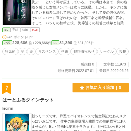
及ぶ……という噂が広まっている。 その噂は本当で、身の危
罪、未解決事件等をヒントにした部分を含んでおります。 犯
険を感じた女性メンバーは次々に脱退。 しかし、キングに惚
罪事件名及び内容には多少のフェイクを混ぜています。実際
れている柚希は決して辞めなかった。 そして夏の強化合宿。
のものとは異なります。
そのメンバーに選ばれたのは、幹部二名と幹部候補生四名。
そして、パシりの柚希と僕。 海岸近くの別荘に柚希と前乗り
し、先輩達を迎え入れるべく準備を整える。 そして夕刻、先
BL
完結
短編
R18
輩達がナンパした女性二人を連れてやって来て…… ※男女の
24h.ポイント
0pt
絡みシーンはありません。が、愛情のない同性との絡みシー
228,666
31,396
位 / 228,666件
位 / 31,396件
小説
BL
ンはあります。非萌えかと思われます。 ※実際にあった事件
を参考にした部分が含まれておりますが、全てフィクション
狂気的
闇
薬
サスペンス
拘束
犯罪描写あり
サークル
共犯
です。 実際の事件とは一切関係ありません。
感想数 0
文字数 11,973
最終更新日 2022.07.01
登録日 2022.06.26
7
お気に入り追加
9
はーとふるクインテット
kromin
新シリーズです。邪悪でバイオレンスで架空戦記なあんスタ
っぽいお話です。 作中の主要登場人物間での性的描写はあり
ませんが、BL・特殊NL要素を含みます。 他作に比べると性