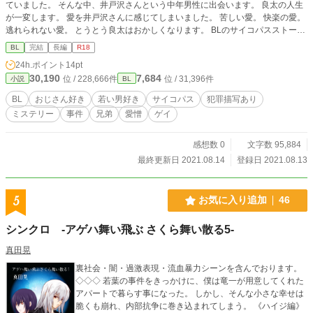
ていました。 そんな中、井戸沢さんという中年男性に出会います。 良太の人生
が一変します。 愛を井戸沢さんに感じてしまいました。 苦しい愛。 快楽の愛。
逃れられない愛。 とうとう良太はおかしくなります。 BLのサイコパスストーリ
ーです。
BL
完結
長編
R18
24h.ポイント
14pt
30,190
7,684
位 / 228,666件
位 / 31,396件
小説
BL
BL
おじさん好き
若い男好き
サイコパス
犯罪描写あり
ミステリー
事件
兄弟
愛憎
ゲイ
感想数 0
文字数 95,884
最終更新日 2021.08.14
登録日 2021.08.13
5
お気に入り追加
46
シンクロ -アゲハ舞い飛ぶ さくら舞い散る5-
真田晃
裏社会・闇・過激表現・流血暴力シーンを含んでおります。
◇◇◇ 若葉の事件をきっかけに、僕は竜一が用意してくれた
アパートで暮らす事になった。 しかし、そんな小さな幸せは
脆くも崩れ、内部抗争に巻き込まれてしまう。 《ハイジ編》