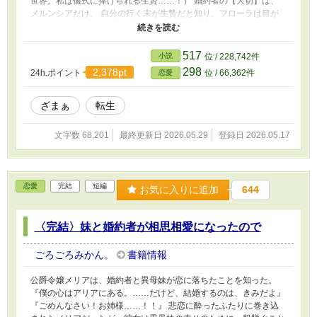
世界。私は儀式に捧げられる生贄……！） 婚約者の【大切】は、
メルンシアだけ。 自分の行く末が生贄だと知り、フローラは目が
覚めた。 （やってらんないわよ……！！） 愛のために振り回され
るのも。 【私】を良いように消費されるのも。 フローラは決め
た。 【良い子】の私はもうおしまい。 穏便に儀式の生贄役を降り
517
小説
位 / 228,742件
（婚約解消し）て、穏やかで平凡な幸せを手に入れよう。 彼女は
298
2,378pt
24h.ポイント
位 / 66,362件
恋愛
手始めに、自分のスキルで一儲けすることにした。 （いいでしょ
う、愛を取るというのならどうぞご勝手に） フローラは、自分の
意思で人生を掴み取る決心をした。 ☆久しぶりの連載です。そん
ざまぁ
転生
なに長くならない…と思います。感想いただけたら嬉しいです！！
文字数 68,201
最終更新日 2026.05.29
登録日 2026.05.17
恋愛
完結
短編
お気に入りに追加
644
〈完結〉妹と婚約者が相思相愛になったので
ごろごろみかん。
書籍情報
公爵令嬢メリアは、婚約者と異母妹が恋に落ちたことを知った。
『僕の心はアリアにある。……だけど、結婚するのは、きみだよ』
『ごめんなさい！お姉様……！！』 悲恋に酔ったふたりに巻き込