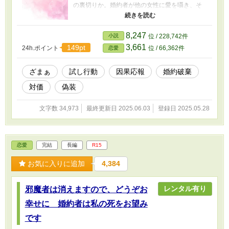
の裏切りか。婚約者が他の女性に愛を囁き、そ
の女性がキャサリンに「彼を解放してあげた
ら？」と言われた時、ようやく彼女は決断す
る。 この想いと決別することを。 そして想いを
8,247
小説
位 / 228,742件
捨てた彼女は、首を傾げた。 「……どうして
3,661
149pt
24h.ポイント
位 / 66,362件
恋愛
私、今まであんなひとに夢中になっていたのか
しら？」
ざまぁ
試し行動
因果応報
婚約破棄
対価
偽装
文字数 34,973
最終更新日 2025.06.03
登録日 2025.05.28
恋愛
完結
長編
R15
お気に入りに追加
4,384
レンタル有り
邪魔者は消えますので、どうぞお
幸せに 婚約者は私の死をお望み
です