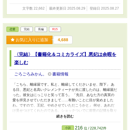
文字数 22,662
最終更新日 2025.08.29
登録日 2025.08.27
恋愛
完結
長編
R15
お気に入りに追加
4,688
〈完結〉【書籍化＆コミカライズ】悪妃は余暇を
楽しむ
ごろごろみかん。
書籍情報
「こちら、離縁届です。私と、離縁してくださいませ、陛下」 あ
る日、悪妃と名高いクレメンティーナが夫に渡したのは、離縁届だ
った。彼女はにっこりと笑って言う。 「先日、あなた方の真実の
愛を拝見させていただきまして……有難いことに目が覚めました
わ。ですので、王妃、やめさせていただこうかと」 何せ、あれだ
け見せつけてくれたのである。ショックついでに前世の記憶を取り
戻して、千年の恋も瞬間冷凍された。 都合のいい女は本日で卒
業。 今後は、余暇を楽しむとしましょう。 吹っ切れた悪妃は身辺
整理を終えると早々に城を出て行ってしまった。
216
小説
位 / 228,742件