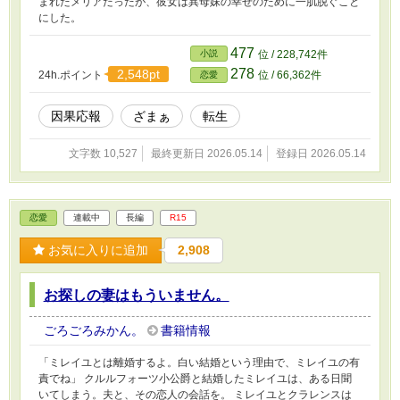
まれたメリアだったが、彼女は異母妹の幸せのために一肌脱ぐこと
にした。
477
小説
位 / 228,742件
278
2,548pt
24h.ポイント
位 / 66,362件
恋愛
因果応報
ざまぁ
転生
文字数 10,527
最終更新日 2026.05.14
登録日 2026.05.14
恋愛
連載中
長編
R15
お気に入りに追加
2,908
お探しの妻はもういません。
ごろごろみかん。
書籍情報
「ミレイユとは離婚するよ。白い結婚という理由で、ミレイユの有
責でね」 クルルフォーツ小公爵と結婚したミレイユは、ある日聞
いてしまう。夫と、その恋人の会話を。 ミレイユとクラレンスは