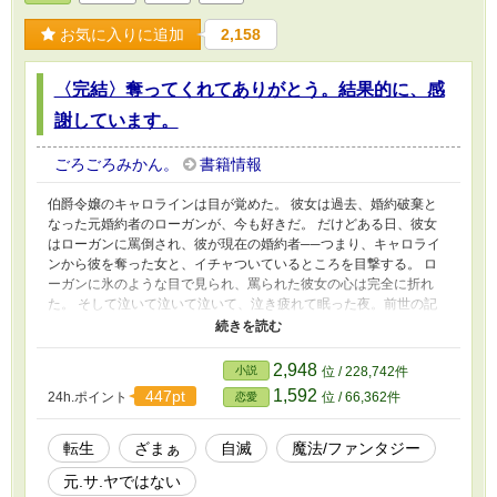
お気に入りに追加
2,158
〈完結〉奪ってくれてありがとう。結果的に、感
謝しています。
ごろごろみかん。
書籍情報
伯爵令嬢のキャロラインは目が覚めた。 彼女は過去、婚約破棄と
なった元婚約者のローガンが、今も好きだ。 だけどある日、彼女
はローガンに罵倒され、彼が現在の婚約者──つまり、キャロライ
ンから彼を奪った女と、イチャついているところを目撃する。 ロ
ーガンに氷のような目で見られ、罵られた彼女の心は完全に折れ
た。 そして泣いて泣いて泣いて、泣き疲れて眠った夜。前世の記
憶を思い出したのだ。目が覚めた彼女は、決意した。 （他人の恋
の噛ませ役になるのも嫌だし、悪役になるのも嫌。恋の鞘当なんて
まっぴらごめんだわ！） 愛も、しがらみも、すべてを手放して自
2,948
小説
位 / 228,742件
由に生きてやる。結果的に、彼女は感謝していた。 ☆中編(予定)で
1,592
447pt
24h.ポイント
位 / 66,362件
恋愛
す。
転生
ざまぁ
自滅
魔法/ファンタジー
元.サ.ヤではない