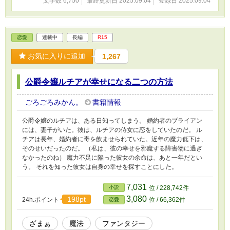
文字数 6,750
最終更新日 2025.09.04
登録日 2025.09.04
恋愛
連載中
長編
R15
お気に入りに追加
1,267
公爵令嬢ルチアが幸せになる二つの方法
ごろごろみかん。
書籍情報
公爵令嬢のルチアは、ある日知ってしまう。 婚約者のブライアン
には、妻子がいた。彼は、ルチアの侍女に恋をしていたのだ。 ル
チアは長年、婚約者に毒を飲ませられていた。近年の魔力低下は、
そのせいだったのだ。 （私は、彼の幸せを邪魔する障害物に過ぎ
なかったのね） 魔力不足に陥った彼女の余命は、あと一年だとい
う。 それを知った彼女は自身の幸せを探すことにした。
7,031
小説
位 / 228,742件
3,080
198pt
24h.ポイント
位 / 66,362件
恋愛
ざまぁ
魔法
ファンタジー