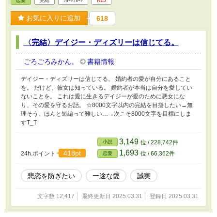
恋愛
完結
ｼｮｰﾄｼｮｰﾄ
R15
お気に入りに追加
618
〈完結〉デイジー・ディズリーは信じてる。
ごろごろみかん。
書籍情報
デイジー・ディズリーは信じてる。 婚約者の愛が自分にあること
を。 だけど、彼女は知っている。 婚約者が本当は自分を愛してい
ないことを。 これは愛に生きるデイジーが愛のために悪女にな
り、その愛を守るお話。 ☆8000文字以内の完結を目指したい→無
理そう。ほんと短編って難しい…→次こそ8000文字を目標にしま
すT_T
3,149
小説
位 / 228,742件
1,693
418pt
24h.ポイント
位 / 66,362件
恋愛
悲恋を防ぎたい
一途な愛
誠実
文字数 12,417
最終更新日 2025.03.31
登録日 2025.03.31