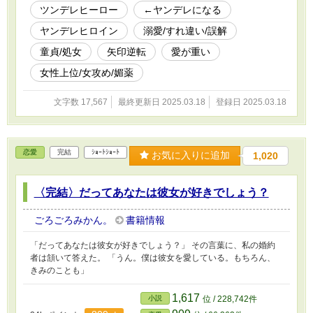
ツンデレヒーロー
←ヤンデレになる
ヤンデレヒロイン
溺愛/すれ違い/誤解
童貞/処女
矢印逆転
愛が重い
女性上位/女攻め/媚薬
文字数 17,567
最終更新日 2025.03.18
登録日 2025.03.18
恋愛
完結
ｼｮｰﾄｼｮｰﾄ
お気に入りに追加
1,020
〈完結〉だってあなたは彼女が好きでしょう？
ごろごろみかん。
書籍情報
「だってあなたは彼女が好きでしょう？」 その言葉に、私の婚約
者は頷いて答えた。 「うん。僕は彼女を愛している。もちろん、
きみのことも」
1,617
小説
位 / 228,742件