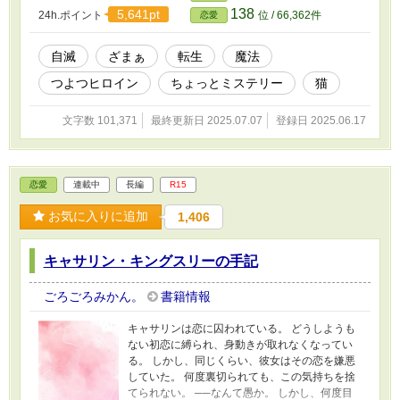
138
5,641pt
24h.ポイント
位 / 66,362件
恋愛
自滅
ざまぁ
転生
魔法
つよつヒロイン
ちょっとミステリー
猫
文字数 101,371
最終更新日 2025.07.07
登録日 2025.06.17
恋愛
連載中
長編
R15
お気に入りに追加
1,406
キャサリン・キングスリーの手記
ごろごろみかん。
書籍情報
キャサリンは恋に囚われている。 どうしようも
ない初恋に縛られ、身動きが取れなくなってい
る。 しかし、同じくらい、彼女はその恋を嫌悪
していた。 何度裏切られても、この気持ちを捨
てられない。 ──なんて愚か。 しかし、何度目