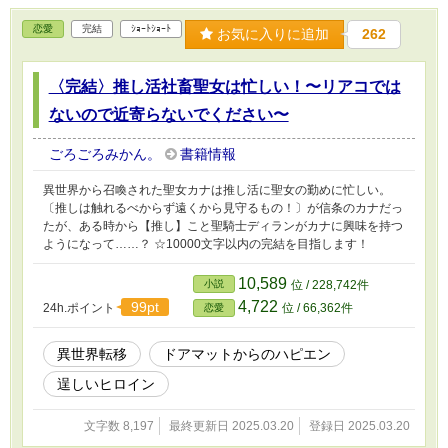
恋愛
完結
ｼｮｰﾄｼｮｰﾄ
お気に入りに追加
262
〈完結〉推し活社畜聖女は忙しい！〜リアコでは
ないので近寄らないでください〜
ごろごろみかん。
書籍情報
異世界から召喚された聖女カナは推し活に聖女の勤めに忙しい。
〔推しは触れるべからず遠くから見守るもの！〕が信条のカナだっ
たが、ある時から【推し】こと聖騎士ディランがカナに興味を持つ
ようになって……？ ☆10000文字以内の完結を目指します！
10,589
小説
位 / 228,742件
4,722
99pt
24h.ポイント
位 / 66,362件
恋愛
異世界転移
ドアマットからのハピエン
逞しいヒロイン
文字数 8,197
最終更新日 2025.03.20
登録日 2025.03.20