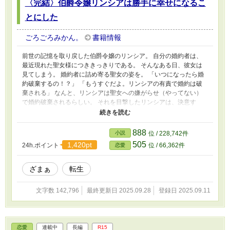
〈完結〉伯爵令嬢リンシアは勝手に幸せになるこ
とにした
ごろごろみかん。
書籍情報
前世の記憶を取り戻した伯爵令嬢のリンシア。 自分の婚約者は、
最近現れた聖女様につききっきりである。 そんなある日、彼女は
見てしまう。 婚約者に詰め寄る聖女の姿を。 「いつになったら婚
約破棄するの！？」 「もうすぐだよ。リンシアの有責で婚約は破
棄される」 なんと、リンシアは聖女への嫌がらせ（やってない）
で婚約破棄されるらしい。 それを目撃したリンシアは、決意す
る。 「婚約破棄される前に、こちらから破棄してしてさしあげる
わ」 もう泣いていた過去の自分はいない。 前世の記憶を取り戻し
たリンシアは強い。吹っ切れた彼女は、魔法道具を作ったり、文官
888
小説
位 / 228,742件
を目指したりと、勝手に幸せになることにした。 ☆ご心配なく、
505
1,420pt
24h.ポイント
位 / 66,362件
恋愛
婚約者様。の修正版です。詳しくは近況ボードをご確認ください
m(_ _)m ☆10万文字前後完結予定です
ざまぁ
転生
文字数 142,796
最終更新日 2025.09.28
登録日 2025.09.11
恋愛
連載中
長編
R15