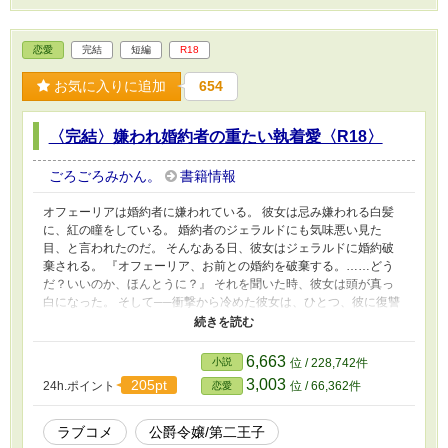
恋愛
完結
短編
R18
お気に入りに追加
654
〈完結〉嫌われ婚約者の重たい執着愛〈R18〉
ごろごろみかん。
書籍情報
オフェーリアは婚約者に嫌われている。 彼女は忌み嫌われる白髪
に、紅の瞳をしている。 婚約者のジェラルドにも気味悪い見た
目、と言われたのだ。 そんなある日、彼女はジェラルドに婚約破
棄される。 『オフェーリア、お前との婚約を破棄する。……どう
だ？いいのか、ほんとうに？』 それを聞いた時、彼女は頭が真っ
白になった。 そして──衝撃から冷めた彼女は、ひとつ、彼に復讐
することにした。 みだらで、一生彼が忘れることのできないよう
な、復讐を。 ＊前半は女性上位、後半ひっくり返ります。 ＊八割
ぐらいRシーンです。
6,663
小説
位 / 228,742件
3,003
205pt
24h.ポイント
位 / 66,362件
恋愛
ラブコメ
公爵令嬢/第二王子