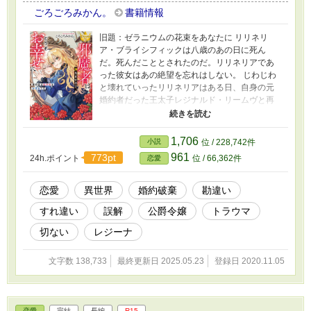
ごろごろみかん。
書籍情報
旧題：ゼラニウムの花束をあなたに リリネリ
ア・ブライシフィックは八歳のあの日に死ん
だ。死んだこととされたのだ。リリネリアであ
った彼女はあの絶望を忘れはしない。 じわじわ
と壊れていったリリネリアはある日、自身の元
婚約者だった王太子レジナルド・リームヴと再
会した。 レジナルドは少し前に隣国の王女を娶
ったと聞く。だけどもうリリネリアには何も関
係の無い話だ。何もかもがどうでもいい。リリ
1,706
小説
位 / 228,742件
ネリアは何も期待していない。誰にも、何に
961
773pt
24h.ポイント
位 / 66,362件
恋愛
も。 二人は知らない。 国王夫妻と公爵夫妻が、
良かれと思ってしたことがリリネリアを追い詰
めたことに。レジナルドを絶望させたことを、
恋愛
異世界
婚約破棄
勘違い
彼らは知らない。 彼らが偶然再会したのは運命
すれ違い
誤解
公爵令嬢
トラウマ
のいたずらなのか、ただ単純に偶然なのか。だ
けどリリネリアは何一つ望んでいなかったし、
切ない
レジーナ
レジナルドは何一つ知らなかった。ただそれだ
けなのである。 ※タイトル変更しました
文字数 138,733
最終更新日 2025.05.23
登録日 2020.11.05
恋愛
完結
長編
R15