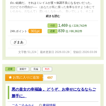
白い結婚だ。 それはミレイユが度々体調不良になるせいだった。
だけどその理由が── （あなたが私に腐った食事を出すよう命じて
いたから、だなんて） 思いもしなかった。 良いでしょう。そこま
でして、私と離縁して彼女と結ばれたい、というのなら。 私が責
任をもって、そのブライダルアテンドをしてあげようじゃない。
もっとも、プランは選べませんけれどそこはご愛嬌。 （これは政
1,469
小説
位 / 228,742件
略結婚で貴族の務めだから、と今まで自分を律してきた。 だけど
839
901pt
24h.ポイント
位 / 66,362件
恋愛
その結果がこれなんだもの） それなら今度は、自分の幸せのため
に生きてやる。妻としてではなく、貴族としてでもなく。一人の人
間として、ミレイユは生きていくことにした。
ざまあ
文字数 51,224
最終更新日 2026.03.28
登録日 2026.03.09
恋愛
連載中
長編
R15
お気に入りに追加
497
悪の皇女の幸福論 。どうぞ、お幸せになるならご
勝手に。
ごろごろみかん。
書籍情報