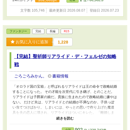
24h.ポイント
位 / 66,362件
性格が悪いのだろうか。
文字数 105,746
最終更新日 2026.08.07
登録日 2026.07.23
ファンタジー
完結
長編
R15
お気に入りに追加
1,228
【完結】聖祈師リアライド・デ・フェルゼの知略
戦
ごろごろみかん。
書籍情報
「オロラド国の宝箱」と呼ばれるリアライドは王の命令で政略結婚
することになった。 その才能を次世代に引き継げ、とのことだ。
リアライドは子爵家の娘だ。貴族に生まれたので政略結婚に嫌やは
ない。 だけど夫は、リアライドとの結婚が不満なのか、子供っぽ
い当てつけばかり。 しまいには、やっとの思いで作り上げた魔道
具を夫の恋人に壊され、リアライドはついにキレた。 「離婚しま
しょう、判を押さないのであれば亡命します」 リアライドには亡
命を果たすだけの実力があった。 ☆趣味全開です。ざまぁと、ち
ょっと恋愛成分？糖度は低め 女主人公は我が道行くタイプなので
902
小説