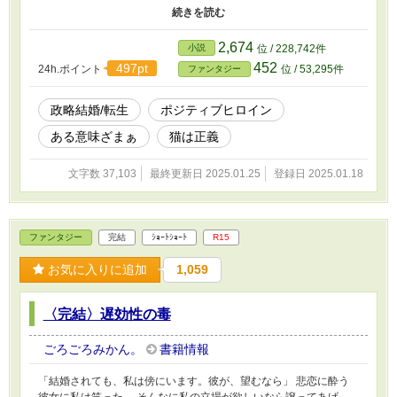
ているのは知っているけど、もういいわ！だって、私のこれからの
人生には関係ないもの」 白魔術師カレンとして、お仕事頑張っ
て、愛猫とハッピーライフを楽しみます！ ☆恋愛→ファンタジー
2,674
小説
位 / 228,742件
に変更しました
452
497pt
24h.ポイント
位 / 53,295件
ファンタジー
政略結婚/転生
ポジティブヒロイン
ある意味ざまぁ
猫は正義
文字数 37,103
最終更新日 2025.01.25
登録日 2025.01.18
ファンタジー
完結
ｼｮｰﾄｼｮｰﾄ
R15
お気に入りに追加
1,059
〈完結〉遅効性の毒
ごろごろみかん。
書籍情報
「結婚されても、私は傍にいます。彼が、望むなら」 悲恋に酔う
彼女に私は笑った。 そんなに私の立場が欲しいなら譲ってあげ