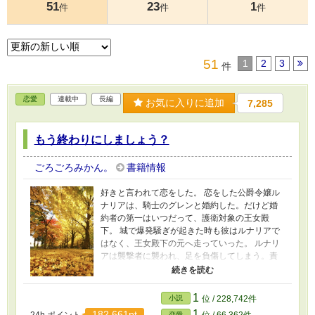
51
23
1
件
件
件
51
1
2
3
件
恋愛
連載中
長編
お気に入りに追加
7,285
もう終わりにしましょう？
ごろごろみかん。
書籍情報
好きと言われて恋をした。 恋をした公爵令嬢ル
ナリアは、騎士のグレンと婚約した。だけど婚
約者の第一はいつだって、護衛対象の王女殿
下。 城で爆発騒ぎが起きた時も彼はルナリアで
はなく、王女殿下の元へ走っていった。 ルナリ
アは襲撃者に襲われ、足を負傷してしまう。責
任を取ると話す婚約者に、ルナリアは微笑ん
だ。 「もう終わりにしましょう？あなたが愛し
ているのは王女殿下だわ」 さようなら、愛して
1
小説
位 / 228,742件
いたひと。 幸せになって、とは言えない私は、
1
182,661pt
恋愛