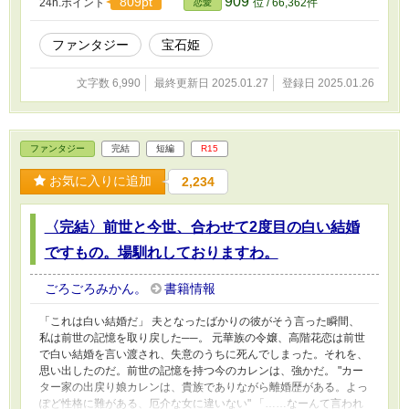
909
809pt
24h.ポイント
位 / 66,362件
恋愛
ファンタジー
宝石姫
文字数 6,990
最終更新日 2025.01.27
登録日 2025.01.26
ファンタジー
完結
短編
R15
お気に入りに追加
2,234
〈完結〉前世と今世、合わせて2度目の白い結婚
ですもの。場馴れしておりますわ。
ごろごろみかん。
書籍情報
「これは白い結婚だ」 夫となったばかりの彼がそう言った瞬間、
私は前世の記憶を取り戻した──。 元華族の令嬢、高階花恋は前世
で白い結婚を言い渡され、失意のうちに死んでしまった。それを、
思い出したのだ。前世の記憶を持つ今のカレンは、強かだ。 "カー
ター家の出戻り娘カレンは、貴族でありながら離婚歴がある。よっ
ぽど性格に難がある、厄介な女に違いない" 「……なーんて言われ