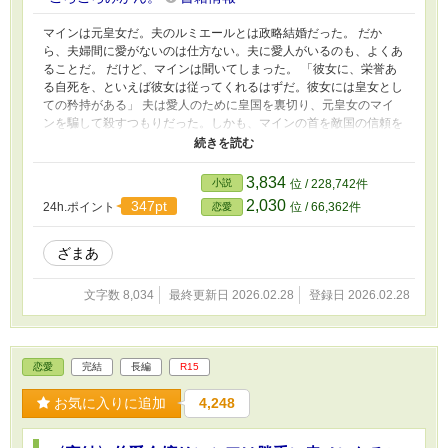
マインは元皇女だ。夫のルミエールとは政略結婚だった。 だか
ら、夫婦間に愛がないのは仕方ない。夫に愛人がいるのも、よくあ
ることだ。 だけど、マインは聞いてしまった。 「彼女に、栄誉あ
る自死を、といえば彼女は従ってくれるはずだ。彼女には皇女とし
ての矜持がある」 夫は愛人のために皇国を裏切り、元皇女のマイ
ンを騙して殺すつもりだった。しかも、マインの首を敵国の信頼を
得るための手土産にしようと言う。 （どこまで私を馬鹿にすれば
気が済むの） 瞬間、マインは思い出した。自分の前世の記憶を。
栄誉ある自死？ふざけてる。 それなら、見せてあげようじゃな
3,834
小説
位 / 228,742件
い。皇女の矜恃、とやらを。 責務を果たした先に彼女の幸せはあ
2,030
347pt
24h.ポイント
位 / 66,362件
恋愛
る。マインはもう誰にも縛られない。 自由の彼女は、自分の幸せ
を追い求めることにした。 ☆「皇女の矜恃」の修正版です。〜10
万文字中編予定です
ざまあ
文字数 8,034
最終更新日 2026.02.28
登録日 2026.02.28
恋愛
完結
長編
R15
お気に入りに追加
4,248