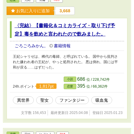
お気に入りに追加
3,668
〈完結〉【書籍化＆コミカライズ・取り下げ予
定】毒を飲めと言われたので飲みました。
ごろごろみかん。
書籍情報
王妃シャリゼは、稀代の毒婦、と呼ばれている。 国中から批判さ
れた嫌われ者の王妃が、やっと処刑された。 悪は倒れ、国には平
和が戻る……はずだった。
686
小説
位 / 228,742件
395
1,817pt
24h.ポイント
位 / 66,362件
恋愛
異世界
聖女
ファンタジー
吸血鬼
文字数 156,453
最終更新日 2025.04.08
登録日 2025.01.23