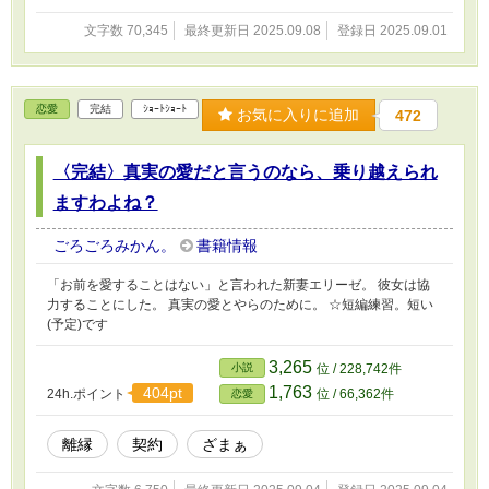
文字数 70,345
最終更新日 2025.09.08
登録日 2025.09.01
恋愛
完結
ｼｮｰﾄｼｮｰﾄ
お気に入りに追加
472
〈完結〉真実の愛だと言うのなら、乗り越えられ
ますわよね？
ごろごろみかん。
書籍情報
「お前を愛することはない」と言われた新妻エリーゼ。 彼女は協
力することにした。 真実の愛とやらのために。 ☆短編練習。短い
(予定)です
3,265
小説
位 / 228,742件
1,763
404pt
24h.ポイント
位 / 66,362件
恋愛
離縁
契約
ざまぁ