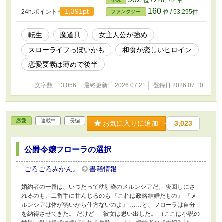
位 / 228,742件
あんまり優しくないかもしれません。 タグの確認をお願いしま
160
1,391pt
24h.ポイント
位 / 53,295件
ファンタジー
す。
転生
魔道具
女主人公が強め
スローライフっぽいかも
和食が恋しいヒロイン
恋愛要素は薄めで後半
文字数 113,056
最終更新日 2026.07.21
登録日 2026.07.10
恋愛
連載中
長編
お気に入りに追加
3,023
公爵令嬢フローラの選択
ごろごろみかん。
書籍情報
婚約者の一番は、いつだって幼馴染のメルンシアだ。 後回しにさ
れるのも、二番手に甘んじるのも 『これは政略結婚だもの』 『メ
ルンシアは体が弱いから仕方ないのよ』 ……と、フローラは自分
を納得させてきた。 だけど──彼女は思い出した。 （ここは小説の