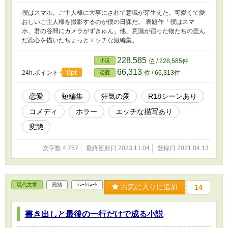
僕はスマホ。ご主人様に大事にされて意識が芽生えた。可愛くて愛
おしいご主人様を撮影するのが僕の日課だ。 表題作「僕はスマ
ホ、君の谷間にカメラがずきゅん」他、意識が宿った物たちの歪ん
だ恋心を描いたちょっとエッチな短編集。
228,585
小説
位 / 228,585件
66,313
0pt
24h.ポイント
位 / 66,313件
恋愛
恋愛
短編集
狂気の愛
R18シーンあり
コメディ
ホラー
エッチな描写あり
変態
文字数 4,757
最終更新日 2023.11.04
登録日 2021.04.13
現代文学
完結
ｼｮｰﾄｼｮｰﾄ
お気に入りに追加
14
書き出しと最後の一行だけで成る小説