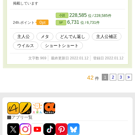
掲載しています
228,585
小説
位 / 228,585件
6,731
0pt
24h.ポイント
位 / 6,731件
SF
主人公
メタ
どんでん返し
主人公補正
ウイルス
ショートショート
文字数 969
最終更新日 2022.01.12
登録日 2022.01.12
42
1
2
3
件
アプリ一覧