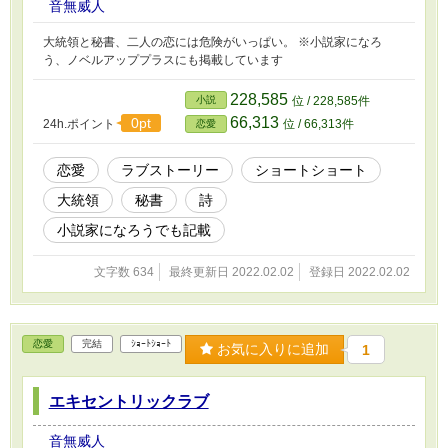
音無威人
大統領と秘書、二人の恋には危険がいっぱい。 ※小説家になろ
う、ノベルアッププラスにも掲載しています
228,585
小説
位 / 228,585件
66,313
0pt
24h.ポイント
位 / 66,313件
恋愛
恋愛
ラブストーリー
ショートショート
大統領
秘書
詩
小説家になろうでも記載
文字数 634
最終更新日 2022.02.02
登録日 2022.02.02
恋愛
完結
ｼｮｰﾄｼｮｰﾄ
お気に入りに追加
1
エキセントリックラブ
音無威人