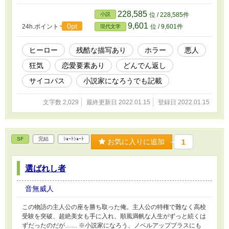
228,585
小説
位 / 228,585件
9,601
0pt
24h.ポイント
位 / 9,601件
現代文学
ヒーロー
残酷な描写あり
ホラー
悪人
狂気
恋愛要素あり
どんでん返し
サイコパス
小説家になろうでも記載
文字数 2,029
最終更新日 2022.01.15
登録日 2022.01.15
SF
完結
ｼｮｰﾄｼｮｰﾄ
お気に入りに追加
1
選ばれし者
音無威人
この物語の主人公の座を勝ち取った俺。主人公の特権で難なく高校
受験を突破、超絶美女も手に入れ、順風満帆な人生がずっと続くは
ずだったのだが…… ※小説家になろう、ノベルアッププラスにも