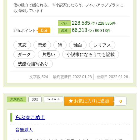
僕の独白で綴られる。 ※小説家になろう、ノベルアッププラスに
も掲載しています
228,585
小説
位 / 228,585件
66,313
0pt
24h.ポイント
位 / 66,313件
恋愛
悲恋
恋愛
詩
独白
シリアス
ダーク
片思い
小説家になろうでも記載
残酷な描写あり
文字数 524
最終更新日 2022.01.28
登録日 2022.01.28
大衆娯楽
完結
ｼｮｰﾄｼｮｰﾄ
お気に入りに追加
0
らぶ☆こめ！
音無威人