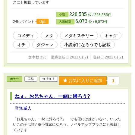
スにも掲載しています
228,585
小説
位 / 228,585件
6,073
0pt
24h.ポイント
位 / 6,073件
大衆娯楽
コメディ
メタ
メタミステリー
ギャグ
オチ
ダジャレ
小説家になろうでも記載
文字数 333
最終更新日 2022.01.21
登録日 2022.01.21
ホラー
完結
ｼｮｰﾄｼｮｰﾄ
お気に入りに追加
1
ねぇ、お兄ちゃん、一緒に帰ろう?
音無威人
「お兄ちゃん、一緒に帰ろう?」 でも僕には妹がいない。いった
いこの子は誰? ※小説家になろう、ノベルアッププラスにも掲載し
ています