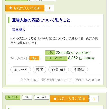
お気に入りに追加
1
登場人物の表記について思うこと
音無威人
web小説における登場人物の表記について、読者と作者、両方の視
点から綴るエッセイ。
228,585
小説
位 / 228,585件
8,862
0pt
24h.ポイント
位 / 8,862件
ｴｯｾｲ・ﾉﾝﾌｨｸｼｮﾝ
エッセイ
読者
作者向け
創作論
文字数 1,162
最終更新日 2022.03.19
登録日 2022.03.19
現代文学
完結
ｼｮｰﾄｼｮｰﾄ
お気に入りに追加
1