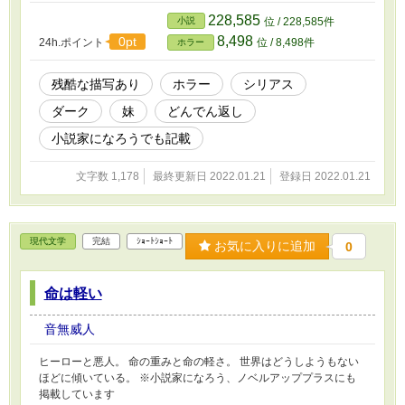
228,585
小説
位 / 228,585件
8,498
0pt
24h.ポイント
位 / 8,498件
ホラー
残酷な描写あり
ホラー
シリアス
ダーク
妹
どんでん返し
小説家になろうでも記載
文字数 1,178
最終更新日 2022.01.21
登録日 2022.01.21
現代文学
完結
ｼｮｰﾄｼｮｰﾄ
お気に入りに追加
0
命は軽い
音無威人
ヒーローと悪人。 命の重みと命の軽さ。 世界はどうしようもない
ほどに傾いている。 ※小説家になろう、ノベルアッププラスにも
掲載しています