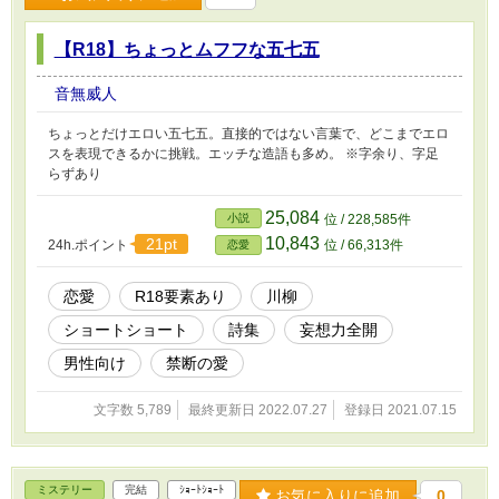
【R18】ちょっとムフフな五七五
音無威人
ちょっとだけエロい五七五。直接的ではない言葉で、どこまでエロ
スを表現できるかに挑戦。エッチな造語も多め。 ※字余り、字足
らずあり
25,084
小説
位 / 228,585件
10,843
21pt
24h.ポイント
位 / 66,313件
恋愛
恋愛
R18要素あり
川柳
ショートショート
詩集
妄想力全開
男性向け
禁断の愛
文字数 5,789
最終更新日 2022.07.27
登録日 2021.07.15
ミステリー
完結
ｼｮｰﾄｼｮｰﾄ
お気に入りに追加
0