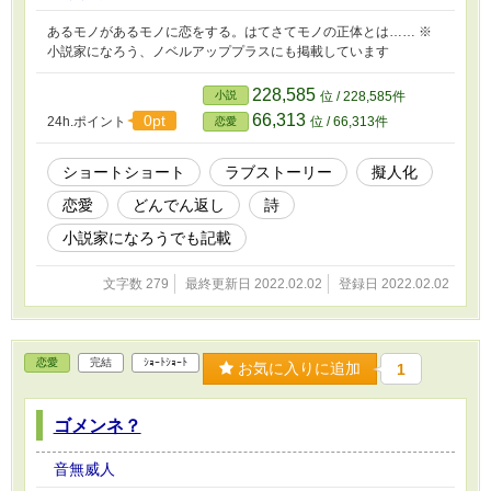
あるモノがあるモノに恋をする。はてさてモノの正体とは…… ※
小説家になろう、ノベルアッププラスにも掲載しています
228,585
小説
位 / 228,585件
66,313
0pt
24h.ポイント
位 / 66,313件
恋愛
ショートショート
ラブストーリー
擬人化
恋愛
どんでん返し
詩
小説家になろうでも記載
文字数 279
最終更新日 2022.02.02
登録日 2022.02.02
恋愛
完結
ｼｮｰﾄｼｮｰﾄ
お気に入りに追加
1
ゴメンネ？
音無威人