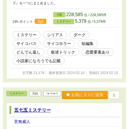
ズ』を一つにまとめました。
228,585
小説
位 / 228,585件
5,379
0pt
24h.ポイント
位 / 5,379件
ミステリー
ミステリー
シリアス
ダーク
サイコパス
サイコホラー
短編集
どんでん返し
叙述トリック
恋愛要素あり
小説家になろうでも記載
文字数 21,178
最終更新日 2024.02.10
登録日 2024.02.10
ミステリー
完結
ｼｮｰﾄｼｮｰﾄ
お気に入りに追加
1
五七五ミステリー
音無威人