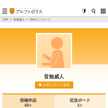
TOP
>
音無威人
>
Webコンテンツ
音無威人
お気に入りに追加
投稿作品
近況ボード
42
1
件
件