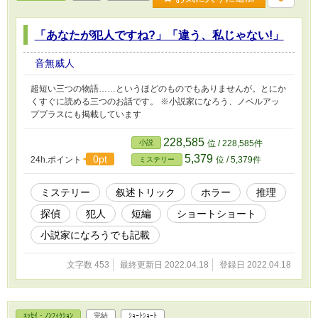
「あなたが犯人ですね?」「違う、私じゃない!」
音無威人
超短い三つの物語……というほどのものでもありませんが。とにか
くすぐに読める三つのお話です。 ※小説家になろう、ノベルアッ
ププラスにも掲載しています
228,585
小説
位 / 228,585件
5,379
0pt
24h.ポイント
位 / 5,379件
ミステリー
ミステリー
叙述トリック
ホラー
推理
探偵
犯人
短編
ショートショート
小説家になろうでも記載
文字数 453
最終更新日 2022.04.18
登録日 2022.04.18
ｴｯｾｲ・ﾉﾝﾌｨｸｼｮﾝ
完結
ｼｮｰﾄｼｮｰﾄ