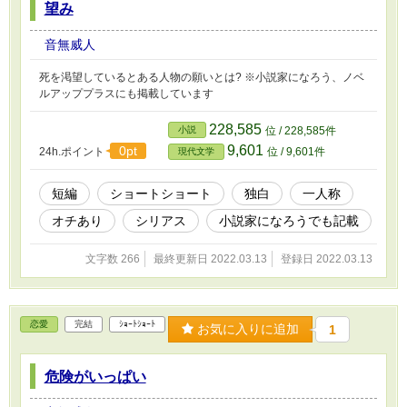
望み
音無威人
死を渇望しているとある人物の願いとは? ※小説家になろう、ノベ
ルアッププラスにも掲載しています
228,585
小説
位 / 228,585件
9,601
0pt
24h.ポイント
位 / 9,601件
現代文学
短編
ショートショート
独白
一人称
オチあり
シリアス
小説家になろうでも記載
文字数 266
最終更新日 2022.03.13
登録日 2022.03.13
恋愛
完結
ｼｮｰﾄｼｮｰﾄ
お気に入りに追加
1
危険がいっぱい