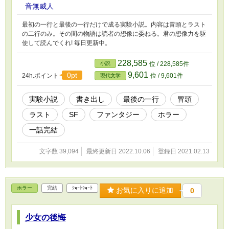
音無威人
最初の一行と最後の一行だけで成る実験小説。内容は冒頭とラスト
の二行のみ。その間の物語は読者の想像に委ねる。君の想像力を駆
使して読んでくれ! 毎日更新中。
228,585
小説
位 / 228,585件
9,601
0pt
24h.ポイント
位 / 9,601件
現代文学
実験小説
書き出し
最後の一行
冒頭
ラスト
SF
ファンタジー
ホラー
一話完結
文字数 39,094
最終更新日 2022.10.06
登録日 2021.02.13
ホラー
完結
ｼｮｰﾄｼｮｰﾄ
お気に入りに追加
0
少女の後悔