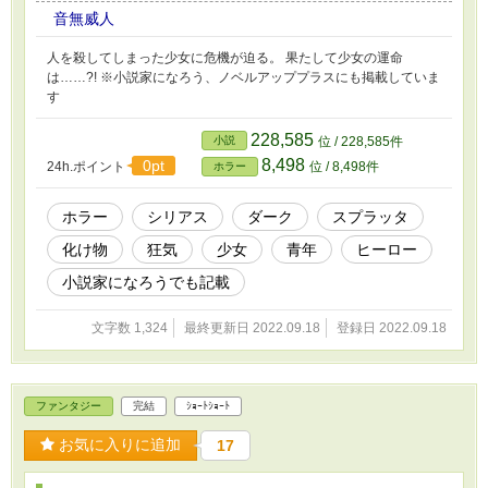
音無威人
人を殺してしまった少女に危機が迫る。 果たして少女の運命
は……?! ※小説家になろう、ノベルアッププラスにも掲載していま
す
228,585
小説
位 / 228,585件
8,498
0pt
24h.ポイント
位 / 8,498件
ホラー
ホラー
シリアス
ダーク
スプラッタ
化け物
狂気
少女
青年
ヒーロー
小説家になろうでも記載
文字数 1,324
最終更新日 2022.09.18
登録日 2022.09.18
ファンタジー
完結
ｼｮｰﾄｼｮｰﾄ
お気に入りに追加
17