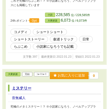
これぞ究極のらぶこめ！？ ※小説家になろう、ノベルアッププラ
スにも掲載しています
228,585
小説
位 / 228,585件
6,073
0pt
24h.ポイント
位 / 6,073件
大衆娯楽
コメディ
ショートショート
ショートストーリー
叙述トリック
日常
らぶこめ
小説家になろうでも記載
文字数 397
最終更新日 2022.01.23
登録日 2022.01.23
大衆娯楽
完結
ｼｮｰﾄｼｮｰﾄ
お気に入りに追加
0
ミステリー
音無威人
究極のメタミステリー！？ ※小説家になろう、ノベルアッププラ