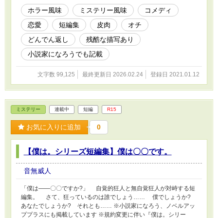
ホラー風味
ミステリー風味
コメディ
恋愛
短編集
皮肉
オチ
どんでん返し
残酷な描写あり
小説家になろうでも記載
文字数 99,125
最終更新日 2026.02.24
登録日 2021.01.12
ミステリー
連載中
短編
R15
お気に入りに追加
0
【僕は。シリーズ短編集】僕は〇〇です。
音無威人
「僕は――〇〇ですか?」 自覚的狂人と無自覚狂人が対峙する短
編集。 さて、狂っているのは誰でしょう…… 僕でしょうか?
あなたでしょうか? それとも…… ※小説家になろう、ノベルアッ
ププラスにも掲載しています ※規約変更に伴い『僕は。シリー