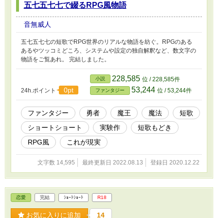
五七五七七で綴るRPG風物語
音無威人
五七五七七の短歌でRPG世界のリアルな物語を紡ぐ。RPGのある
あるやツッコミどころ、システムや設定の独自解釈など、数文字の
物語をご覧あれ。 完結しました。
228,585
小説
位 / 228,585件
53,244
0pt
24h.ポイント
位 / 53,244件
ファンタジー
ファンタジー
勇者
魔王
魔法
短歌
ショートショート
実験作
短歌もどき
RPG風
これが現実
文字数 14,595
最終更新日 2022.08.13
登録日 2020.12.22
恋愛
完結
ｼｮｰﾄｼｮｰﾄ
R18
お気に入りに追加
14