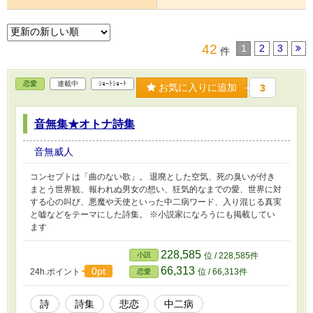
42
1
2
3
件
恋愛
連載中
ｼｮｰﾄｼｮｰﾄ
お気に入りに追加
3
音無集★オトナ詩集
音無威人
コンセプトは「曲のない歌」。 退廃とした空気、死の臭いが付き
まとう世界観、報われぬ男女の想い、狂気的なまでの愛、世界に対
する心の叫び、悪魔や天使といった中二病ワード、入り混じる真実
と嘘などをテーマにした詩集。 ※小説家になろうにも掲載してい
ます
228,585
小説
位 / 228,585件
66,313
0pt
24h.ポイント
位 / 66,313件
恋愛
詩
詩集
悲恋
中二病