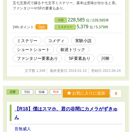
五七五形式で綴る十七文字ミステリー。基本は意味が分かると系。
ファンタジーやSFの要素もあり。
228,585
小説
位 / 228,585件
5,379
0pt
24h.ポイント
位 / 5,379件
ミステリー
ミステリー
コメディ
実験小説
ショートショート
叙述トリック
ファンタジー要素あり
SF要素あり
川柳
文字数 1,348
最終更新日 2024.01.10
登録日 2021.06.24
恋愛
完結
短編
R18
お気に入りに追加
8
【R18】僕はスマホ、君の谷間にカメラがずきゅ
ん
音無威人