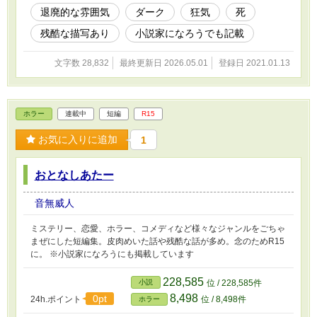
退廃的な雰囲気
ダーク
狂気
死
残酷な描写あり
小説家になろうでも記載
文字数 28,832
最終更新日 2026.05.01
登録日 2021.01.13
ホラー
連載中
短編
R15
お気に入りに追加
1
おとなしあたー
音無威人
ミステリー、恋愛、ホラー、コメディなど様々なジャンルをごちゃ
まぜにした短編集。皮肉めいた話や残酷な話が多め。念のためR15
に。 ※小説家になろうにも掲載しています
228,585
小説
位 / 228,585件
8,498
0pt
24h.ポイント
位 / 8,498件
ホラー