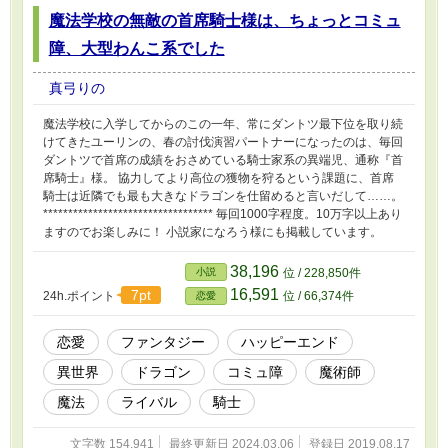
魔法学校の無敵の首席騎士様は、ちょっとコミュ
障、大型わんこ系でした
真弓りの
魔法学校に入学してからのこの一年、常にダントツ最下位を取り続
けてきたユーリンの、春の討伐演習パートナーになったのは、毎回
ダントツで首席の成績をおさめている騎士家系の異端児、通称『首
席騎士』様。 協力してより高位の獲物を狩るという課題に、首席
騎士は近隣でも最も大きなドラゴンを仕留めると言いだして……。
********************************** 毎回1000字程度。10万字以上あり
ますのでお楽しみに！ 小説家になろう様にも掲載しています。
38,196
小説
位 / 228,850件
16,591
7pt
24h.ポイント
位 / 66,374件
恋愛
恋愛
ファンタジー
ハッピーエンド
異世界
ドラゴン
コミュ障
魔術師
魔法
ライバル
騎士
文字数 154,941
最終更新日 2024.03.06
登録日 2019.08.17