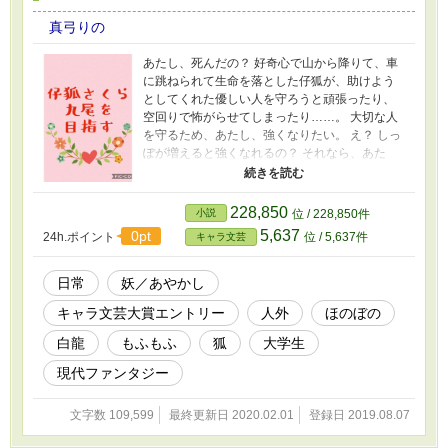
真弓りの
あたし、死んだの？ 好奇心で山から降りて、車
に跳ねられて生命を落とした仔狐が、助けよう
としてくれた優しい人を守ろうと頑張ったり、
空回りで怖がらせてしまったり……。 大切な人
を守るため、あたし、強くなりたい。 え？ しっ
ぽが増えると強くなれるの？ それなら、あた
し、凄く頑張る……！ ★他サイト(小説家になろ
う、エブリスタ)にも掲載しております。
228,850
小説
位 / 228,850件
5,637
0pt
24h.ポイント
位 / 5,637件
キャラ文芸
日常
妖／あやかし
キャラ文芸大賞エントリー
人外
ほのぼの
白龍
もふもふ
狐
大学生
現代ファンタジー
文字数 109,599
最終更新日 2020.02.01
登録日 2019.08.07