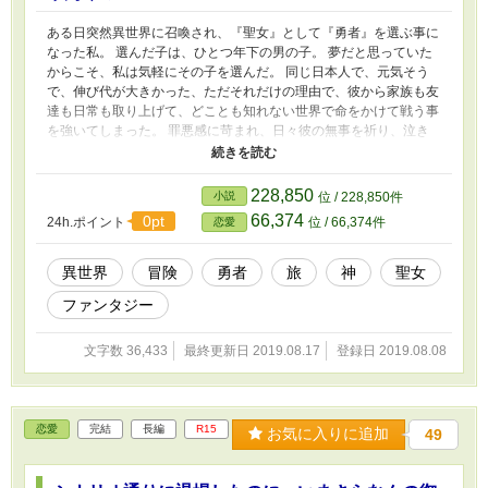
ある日突然異世界に召喚され、『聖女』として『勇者』を選ぶ事に
なった私。 選んだ子は、ひとつ年下の男の子。 夢だと思っていた
からこそ、私は気軽にその子を選んだ。 同じ日本人で、元気そう
で、伸び代が大きかった、ただそれだけの理由で、彼から家族も友
達も日常も取り上げて、どことも知れない世界で命をかけて戦う事
を強いてしまった。 罪悪感に苛まれ、日々彼の無事を祈り、泣き
ながら見守ること3年。彼がたったひとりで魔王を倒した時、私は
やっと歓喜した。 これで彼を自由に出来る……！ え！？ 彼は逸
材？他の世界も救ってもらう？ 冗談じゃない！ だったら代わりに
228,850
小説
位 / 228,850件
私が……私が戦えばいいんでしょ！？ タンカを切って旅に出たの
66,374
0pt
24h.ポイント
位 / 66,374件
恋愛
はいいものの……。 ※視点切り替えあります。 ※他サイト(小説家
になろう)でも投稿しております。
異世界
冒険
勇者
旅
神
聖女
ファンタジー
文字数 36,433
最終更新日 2019.08.17
登録日 2019.08.08
恋愛
完結
長編
R15
お気に入りに追加
49