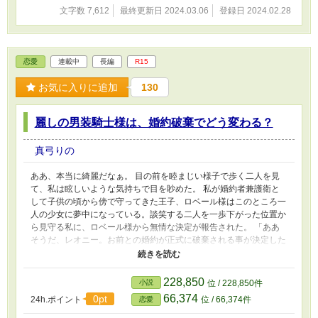
文字数 7,612
最終更新日 2024.03.06
登録日 2024.02.28
恋愛
連載中
長編
R15
お気に入りに追加
130
麗しの男装騎士様は、婚約破棄でどう変わる？
真弓りの
ああ、本当に綺麗だなぁ。 目の前を睦まじい様子で歩く二人を見
て、私は眩しいような気持ちで目を眇めた。 私が婚約者兼護衛と
して子供の頃から傍で守ってきた王子、ロベール様はこのところ一
人の少女に夢中になっている。談笑する二人を一歩下がった位置か
ら見守る私に、ロベール様から無情な決定が報告された。 「ああ
そうだ、レオニー。お前との婚約が正式に破棄される事が決定した
ぞ」 泣きそう。 なんでそんなに晴れやかな笑顔なんだ。
************************* 王子の婚約者としての任も護衛の任も突如
解かれたレオニー。 傷心で集中力を削がれた彼女は剣術の模擬戦
228,850
小説
位 / 228,850件
で顔に傷を負う。高身長に婚約破棄、顔に傷。自分の女性としての
66,374
0pt
24h.ポイント
位 / 66,374件
恋愛
マイナススペックに苦笑しつつ騎士として生きていくことを決意す
る彼女の前に現れたのは……。 ◆1000文字程度の更新です