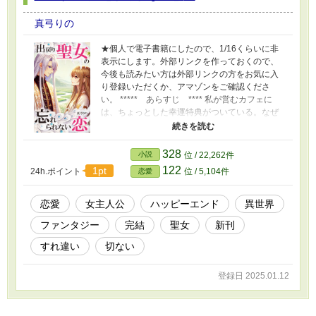
真弓りの
★個人で電子書籍にしたので、1/16くらいに非
表示にします。外部リンクを作っておくので、
今後も読みたい方は外部リンクの方をお気に入
り登録いただくか、アマゾンをご確認くださ
い。 ***** あらすじ **** 私が営むカフェに
は、ちょっとした幸運特典がついている。なぜ
なら私は「導きの聖女」だったから。 異世界を
救って現世に戻ってきた私は、僅かに残る導き
の力を使って、訪れるお客様に小さな幸せのき
328
小説
位 / 22,262件
っかけをプレゼントする。 これは恋を諦めた私
122
1pt
24h.ポイント
位 / 5,104件
恋愛
の、密かな楽しみ。それが、異世界に住むあの
人の幸運に繋がる筈だと信じてるから。 なのに
時折夢に見るあの人は、どうしてあんなに辛そ
恋愛
女主人公
ハッピーエンド
異世界
うなの……？ ◆※「小説家になろう」さんでも
ファンタジー
完結
聖女
新刊
投稿しております。
すれ違い
切ない
登録日 2025.01.12