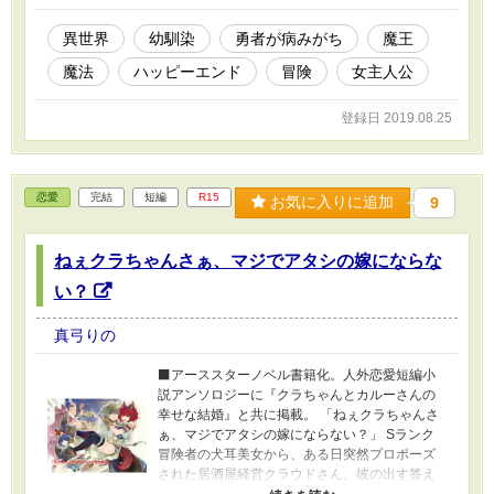
う考えていた矢先、夜中に仲間に呼び出されて
素直に行ってみれば、パーティーを離脱した方
異世界
幼馴染
勇者が病みがち
魔王
がいいとのオススメでした。分かってるよ、あ
魔法
ハッピーエンド
冒険
女主人公
たしだってそう思うよ。 「ほう、要らぬのなら
私が貰おう」 その場で、自称『魔王』に攫われ
てしまいました。
登録日 2019.08.25
恋愛
完結
短編
R15
お気に入りに追加
9
ねぇクラちゃんさぁ、マジでアタシの嫁にならな
い？
真弓りの
⬛アーススターノベル書籍化。人外恋愛短編小
説アンソロジーに『クラちゃんとカルーさんの
幸せな結婚』と共に掲載。 「ねぇクラちゃんさ
ぁ、マジでアタシの嫁にならない？」 Sランク
冒険者の犬耳美女から、ある日突然プロポーズ
された居酒屋経営クラウドさん。彼の出す答え
とは？ 今回は視点切り替えにチャレンジなの