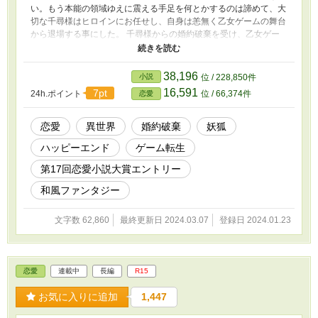
い。もう本能の領域ゆえに震える手足を何とかするのは諦めて、大
切な千尋様はヒロインにお任せし、自身は恙無く乙女ゲームの舞台
から退場する事にした。 千尋様からの婚約破棄を受け、乙女ゲー
ムの舞台から無事に何とか退場した真白。ついでに一族からも追放
されて、一月経った今では街の居酒屋で『よろず仕事請負人』とし
て働く毎日。 そんな彼女に、初めての『指名依頼』が。 喜び勇ん
38,196
小説
位 / 228,850件
で出かけてみれば、依頼主はなんと『ヒロイン』。 しかも入れ替
16,591
7pt
24h.ポイント
位 / 66,374件
恋愛
わりで、千尋様までやって来て……。 ーーーーーーーーーーーー
ーーーーーーーーーーーーーーーーーーーーーーーーーーーーーー
■毎回1000文字程度の更新です。 ざまぁ系ではございません。
恋愛
異世界
婚約破棄
妖狐
ハッピーエンド
ゲーム転生
第17回恋愛小説大賞エントリー
和風ファンタジー
文字数 62,860
最終更新日 2024.03.07
登録日 2024.01.23
恋愛
連載中
長編
R15
お気に入りに追加
1,447