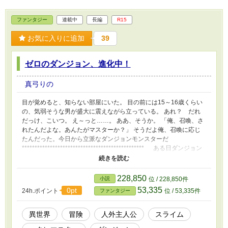
ファンタジー
連載中
長編
R15
お気に入りに追加
39
ゼロのダンジョン、進化中！
真弓りの
目が覚めると、知らない部屋にいた。 目の前には15～16歳くらい
の、気弱そうな男が盛大に震えながら立っている。 あれ？ だれ
だっけ、こいつ。 え～っと……。 ああ、そうか。 「俺、召喚、さ
れたんだよな。あんたがマスターか？」 そうだよ俺、召喚に応じ
たんだった。今日から立派なダンジョンモンスターだ
************************************************ ある日ダンジョン
マスターに召喚されたモンスターのハク(龍人)。 白龍に進化するた
め経験値をじゃんじゃか稼ぎたいけれど、マスターのゼロは怖がり
で虫も殺せない。 苦肉の策で彼らが作り出したダンジョン
228,850
小説
位 / 228,850件
は……。 ************************************************ 美人エルフ
53,335
0pt
24h.ポイント
位 / 53,335件
ファンタジー
に真っ白ワンコ、王子様や豪快な火龍。頑張り屋さんのスライムま
で、登場人物多めです。 スライム好きな方、たくさんの冒険者と
のバトルを気楽に楽しみたい方はチラ見してくださいませ。 ※他
異世界
冒険
人外主人公
スライム
小説サイト(小説家になろう、エブリスタ)でも投稿しております。