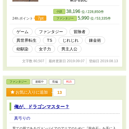
ださい。 ※小説家になろうでもタイトル違いで
掲載しています。
38,196
小説
位 / 228,850件
5,990
7pt
24h.ポイント
位 / 53,335件
ファンタジー
ゲーム
ファンタジー
冒険者
異世界転生
TS
じれじれ
錬金術
幼馴染
女子力
男主人公
文字数 80,507
最終更新日 2019.09.07
登録日 2019.08.13
ファンタジー
連載中
長編
R15
お気に入りに追加
13
俺が、ドラゴンマスター？
真弓りの
育ての親であるヴァンパイアのアリアのために『龍命石』を手に入