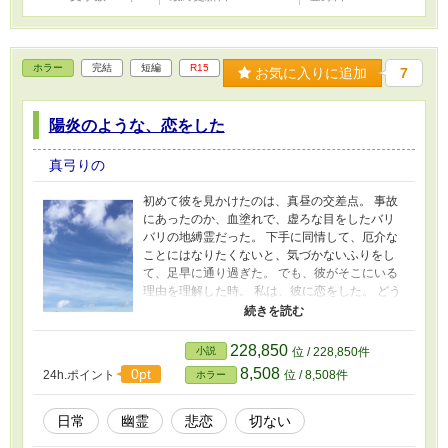
ホラー
完結
短編
R15
お気に入りに追加
7
陽炎のような、恋をした
真弓りの
初めて彼を見かけたのは、真昼の交差点。 事故
にあったのか、血塗れで、虚ろな目をしたバリ
バリの地縛霊だった。 下手に同情して、厄介な
ことにはなりたくないと、気づかないふりをし
て、足早に通り過ぎた。 でも、彼がそこにいる
理由を理解した時。 私は、彼に恋をした。 どう
したって報われることはない、悲しい恋を。
…………………………………………………… と
ても短いお話です。 報われない恋をする女の子
228,850
小説
位 / 228,850件
の切なさが書けるといいんですが。 恋愛なのか
8,508
0pt
24h.ポイント
位 / 8,508件
ホラー
ホラーなのか、カテゴリーがどれなのかすごく
迷いました…
日常
幽霊
悲恋
切ない