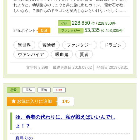
れようと、幼馴染みのミュウと共に旅に出たカイン。 龍命石が欲
しいなら、７属性ものドラゴンと契約しないといけないらしく……
228,850
小説
位 / 228,850件
53,335
0pt
24h.ポイント
位 / 53,335件
ファンタジー
異世界
冒険者
ファンタジー
ドラゴン
ヴァンパイア
吸血鬼
賢者
文字数 8,398
最終更新日 2019.09.02
登録日 2019.08.31
恋愛
完結
長編
R15
お気に入りに追加
145
ゆ、勇者の代わりに、私が戦えばいいんでし
ょ！？
真弓りの