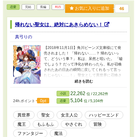
恋愛
完結
長編
R15
お気に入りに追加
46
帰れない聖女は、絶対にあきらめない！
真弓りの
【2018年11月1日】角川ビーンズ文庫様にて発
売されました！ 「帰れない……？ 帰れないっ
て、どういう事？」 私は、呆然と呟いた。 「嘘
でしょう？ だって浄化が終わったら、私が召喚
されたあの日あの瞬間に戻してくれるって言っ
たじゃない……！」 聖女として異世界に召喚さ
れ、死ぬ思いでなんとか浄化の旅を終えたの
に、私にもたらされた言葉は絶望しか生まなか
った。 怒りのあまり『もう用はないでしょ！』
22,262
小説
位 / 22,262件
とばかりに逃げ出した聖女と、なぜか行く先々
5,104
0pt
24h.ポイント
位 / 5,104件
恋愛
まで追ってくる仲間達との攻防戦のお話です。
◆怒りの感情から話が始まるので、割と図太い
部分もある主人公です。やさぐれ系。
異世界
聖女
女主人公
ハッピーエンド
魔王
もふもふ
やさぐれ
冒険
ファンタジー
魔法