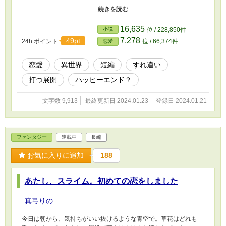
………… 短いお話ですが、珍しく冒頭鬱展開ですので、読む方は
お気をつけて。
16,635
小説
位 / 228,850件
7,278
49pt
24h.ポイント
位 / 66,374件
恋愛
恋愛
異世界
短編
すれ違い
打つ展開
ハッピーエンド？
文字数 9,913
最終更新日 2024.01.23
登録日 2024.01.21
ファンタジー
連載中
長編
お気に入りに追加
188
あたし、スライム。初めての恋をしました
真弓りの
今日は朝から、気持ちがいい抜けるような青空で。草花はどれも