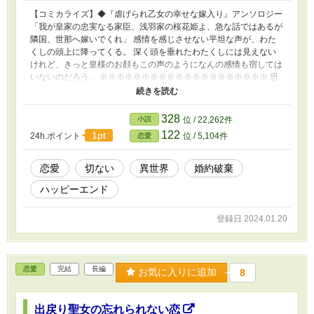
【コミカライズ】◆『虐げられ乙女の幸せな嫁入り』アンソロジー
「我が皇家の忠実なる家臣、浅羽家の桜花姫よ、急な話ではあるが
隣国、世那へ嫁いでくれ」 感情を感じさせない平坦な声が、わた
くしの頭上に降ってくる。 深く頭を垂れたわたくしには見えない
けれど、きっと皇様のお顔もこの声のようになんの感情も宿しては
いないのだろう。 ※※※※※※※※※※※※※※※※※※※※ 思
いを寄せるあの方に告げられたのは、隣国へ稼せという冷たい言
葉。 桜咲き乱れる季節のお話です。 和モノ春花企画参加作品。
328
小説
位 / 22,262件
122
1pt
24h.ポイント
位 / 5,104件
恋愛
恋愛
切ない
異世界
婚約破棄
ハッピーエンド
登録日 2024.01.20
恋愛
完結
長編
お気に入りに追加
8
出戻り聖女の忘れられない恋