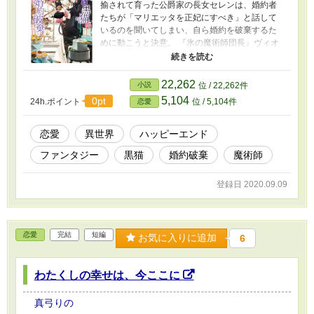
揄されて育った公爵家の長女セレンは、婚約者
たちが「マリエッタを正妃にすべき」と話して
いるのを聞いてしまい、自ら婚約を破棄するた
めに動こうと決意。 『氷の魔術師団長』ヴィオ
ルから借り受けた使い魔の黒猫とともに、円満
な婚約破棄を目指します。 ◆セレンとヴィオ
ル、双方の視点がでてきます。 ◆小説家になろ
22,262
小説
位 / 22,262件
う様、エブリスタ様にも掲載中です。
5,104
0pt
24h.ポイント
位 / 5,104件
恋愛
恋愛
異世界
ハッピーエンド
ファンタジー
黒猫
婚約破棄
魔術師
登録日 2020.09.09
恋愛
完結
短編
お気に入りに追加
6
わたくしの幸せは、今ここに
真弓りの