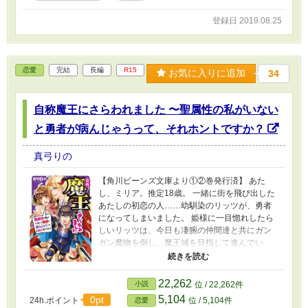
登録日 2019.08.25
恋愛
完結
長編
R15
お気に入りに追加
34
自称魔王にさらわれました 〜聖属性の私がいない
と勇者が病んじゃうって、それホントですか？
真弓りの
【角川ビーンズ文庫より①②巻発行済】 あた
し、ミリア。推定18歳。 一緒に街を飛び出した
あたしの初恋の人……幼馴染のリッツが、勇者
になってしまいました。 姫様に一目惚れしたら
しいリッツは、今日も凄腕の仲間達と共にガン
ガン魔物を倒し、魔王城を目指して進んでい
く。でも、あたしはもう限界。元々、ちょっと
聖魔法が使えるだけの町娘だもん。 ますます戦
闘は激しくなる一方、足手纏いになるのも嫌だ
22,262
小説
位 / 22,262件
し、リッツが魔王を倒して姫様と幸せになるの
5,104
0pt
24h.ポイント
位 / 5,104件
恋愛
を見守るのだって悲しい。 もう、潮時かも。 そ