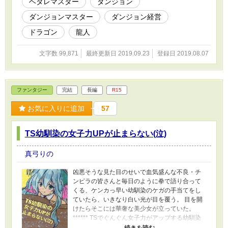
ヘタレマスター
ダンジョン
ダンジョンマスター
ダンジョン経営
ドラゴン
龍人
文字数 99,871
最終更新日 2019.09.23
登録日 2019.08.07
ファンタジー
完結
長編
R15
お気に入りに追加
57
TS幼馴染の女子力UPが止まらない(泣)
真弓りの
凶悪そうな見た目のせいで血気盛んな不良・チ
ンピラの皆さんと毎日のように拳で語り合って
くる、ケンカっ早い幼馴染のケガの手当てをし
ていたら、いきなり白い光が目を覆う。 目を開
けたらそこには華奢な美少女が立っていた。
****** TSでぐんぐん女子力がアップする幼馴染
に戸惑う主人公のおたおたっぷりをお楽しみく