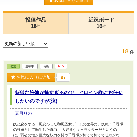
お気に入りに追加
投稿作品
近況ボード
18
16
件
件
18
件
恋愛
連載中
長編
R15
お気に入りに追加
97
妖狐な許嫁が怖すぎるので、ヒロイン様にお任せ
したいのですが(泣)
真弓りの
妖と恋をする一風変わった和風乙女ゲームの世界に、妖狐：千尋様
の許嫁として転生した真白。 大好きなキャラクターだというの
に、弱者の性か巨大な妖力を持つ千尋様が怖くて怖くて仕方がな