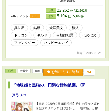
で、一話ずつ視点が切り替わります。
22,262
小説
位 / 22,262件
5,104
0pt
24h.ポイント
位 / 5,104件
恋愛
異世界
結婚
犬耳美女
獣人
ドラゴン
ギルド
異類婚姻譚
ほのぼの
ファンタジー
ハッピーエンド
登録日 2019.08.25
恋愛
連載中
長編
お気に入りに追加
34
『地味姫と黒猫の、円満な婚約破棄』
真弓りの
【書籍: 2020年9月15日発売】絶世の美女と謳わ
れる妹マリエッタと比較され、『地味姫』と揶