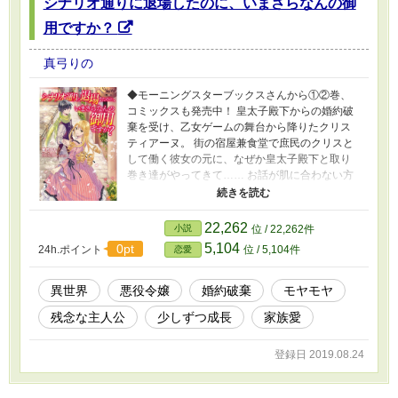
シナリオ通りに退場したのに、いまさらなんの御
用ですか？
真弓りの
◆モーニングスターブックスさんから①②巻、
コミックスも発売中！ 皇太子殿下からの婚約破
棄を受け、乙女ゲームの舞台から降りたクリス
ティアーヌ。 街の宿屋兼食堂で庶民のクリスと
して働く彼女の元に、なぜか皇太子殿下と取り
巻き達がやってきて…… お話が肌に合わない方
はそっ閉じお願いします。 ■毎回1000文字程
度。 意趣返し的なことはありません。主人公が
少しずつ成長していくお話です。
22,262
小説
位 / 22,262件
5,104
0pt
24h.ポイント
位 / 5,104件
恋愛
異世界
悪役令嬢
婚約破棄
モヤモヤ
残念な主人公
少しずつ成長
家族愛
登録日 2019.08.24