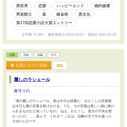
異世界
恋愛
ハッピーエンド
婚約破棄
男装騎士
薬
錬金術
異文化
第17回恋愛小説大賞エントリー
文字数 77,367
最終更新日 2024.03.03
登録日 2024.01.20
恋愛
完結
短編
R15
お気に入りに追加
421
麗しのラシェール
真弓りの
「僕の麗しのラシェール、君は今日も綺麗だ」 わたくしの旦那様
は今日も愛の言葉を投げかける。でも、その言葉は美しい姉に捧げ
られるものだと知っているの。 ねえ、わたくし、貴方の子供を授
かったの。……喜んで、くれる？ これは、誤解が元ですれ違った
夫婦のお話です。
………………………………………………………………………………