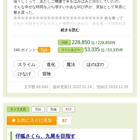
瑞々しくって、あたしご機嫌で草をはみはみと溶かしていたの。
そんな幸せな時間をぶち壊すいやあな叫び声が、突如として草原に
響き渡った。
※※※※※※※※※※※※※※※※※※※※※※※※ 命を救って
くれた大好きなアルマさんと仲間のためなら、命を張って頑張れる
健気なスライムちゃんのお話です。 一緒に旅してお役に立ちた
い！ 一緒にいてもお荷物にならないくらい強くなりたい！ そんな
強い思いでポヨポヨ、プルプル頑張ります！ ちなみに当作品のス
228,850
小説
位 / 228,850件
ライムちゃんは人間なみの知能をお持ちです。 お姿は楕円型の若
53,335
0pt
24h.ポイント
位 / 53,335件
ファンタジー
草色のプルプルボディの真ん中に、核と呼ばれるまんまるの命の
球。目はありませんが核で周りは見えております。 可愛くても魔
物ですので、エグい表現もあるかもです。
スライム
進化
魔法
ほのぼの
けなげ
冒険
文字数 89,640
最終更新日 2022.01.24
登録日 2019.12.29
キャラ文芸
完結
長編
R15
お気に入りに追加
87
仔狐さくら、九尾を目指す