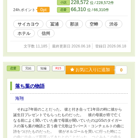
寂しい気持ちになった。 何となくそんな気持ちでこの森の椅子で
228,572
小説
位 / 228,572件
休んで別荘へと自転車を進めた。
66,310
0pt
24h.ポイント
位 / 66,310件
恋愛
サイカヨウ
冨浦
那須
空蝉
渋谷
ホテル
信州
文字数 11,185
最終更新日 2026.06.18
登録日 2026.06.18
恋愛
完結
短編
R15
お気に入りに追加
0
落ち葉の物語
海翔
それは7年前のことだった。 彼と付き合って1年目の時に彼から
誕生日プレゼントでもらったものだった。 彼の母親が癌で亡く
なる前によく聞いていた曲で母親が聞いていたのはGSのタイガー
スの落ち葉の物語と言う曲で元歌はラバース・コンチェルトの曲に
詩をつけたものだった。 彼がオルゴールを買いに行った時にこ
の曲に出会って即買ってきたとのことだった。 つぐみもこの曲を