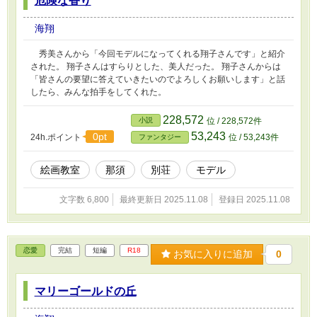
危険な香り
海翔
秀美さんから「今回モデルになってくれる翔子さんです」と紹介
された。 翔子さんはすらりとした、美人だった。 翔子さんからは
「皆さんの要望に答えていきたいのでよろしくお願いします」と話
したら、みんな拍手をしてくれた。
228,572
小説
位 / 228,572件
53,243
0pt
24h.ポイント
位 / 53,243件
ファンタジー
絵画教室
那須
別荘
モデル
文字数 6,800
最終更新日 2025.11.08
登録日 2025.11.08
恋愛
完結
短編
R18
お気に入りに追加
0
マリーゴールドの丘