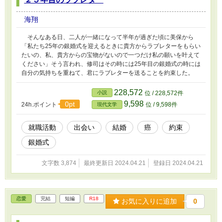
海翔
そんなある日、二人が一緒になって半年が過ぎた頃に美保から
「私たち25年の銀婚式を迎えるときに貴方からラブレターをもらい
たいの、私、貴方からの宝物がないので一つだけ私の願いを叶えて
ください」そう言われ、修司はその時には25年目の銀婚式の時には
自分の気持ちを重ねて、君にラブレターを送ることを約束した。
228,572
小説
位 / 228,572件
9,598
0pt
24h.ポイント
位 / 9,598件
現代文学
就職活動
出会い
結婚
癌
約束
銀婚式
文字数 3,874
最終更新日 2024.04.21
登録日 2024.04.21
恋愛
完結
短編
R18
お気に入りに追加
0