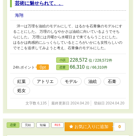
芸術に魅せられて、、
海翔
洋一は万理を油絵のモデルにして、はるかを石膏像のモデルにす
ることにした。 万理のしなやかさは油絵に向いているようでそち
らにした。 万理には月曜から水曜日まで来てもらうことにした。
はるかは肉感的にふっくらしているところがいかにも女性らしいの
でそこを追求してみようと考え、石膏像のモデルにした。
228,572
小説
位 / 228,572件
66,310
0pt
24h.ポイント
位 / 66,310件
恋愛
紅葉
アトリエ
モデル
油絵
石膏
処女
文字数 6,135
最終更新日 2024.04.20
登録日 2024.04.20
恋愛
完結
短編
R15
お気に入りに追加
0