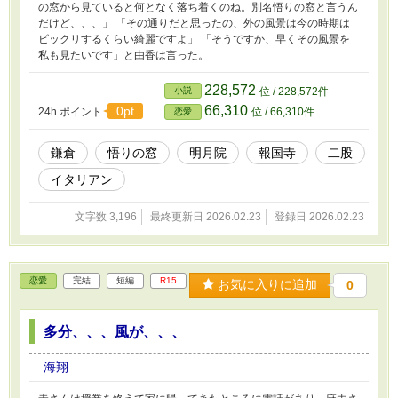
の窓から見ていると何となく落ち着くのね。別名悟りの窓と言うん
だけど、、、」 「その通りだと思ったの、外の風景は今の時期は
ビックリするくらい綺麗ですよ」 「そうですか、早くその風景を
私も見たいです」と由香は言った。
228,572
小説
位 / 228,572件
66,310
0pt
24h.ポイント
位 / 66,310件
恋愛
鎌倉
悟りの窓
明月院
報国寺
二股
イタリアン
文字数 3,196
最終更新日 2026.02.23
登録日 2026.02.23
恋愛
完結
短編
R15
お気に入りに追加
0
多分、、、風が、、、
海翔