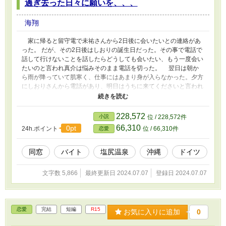
過ぎ去った日々に願いを、、、
海翔
家に帰ると留守電で未祐さんから2日後に会いたいとの連絡があ
った。 だが、その2日後はしおりの誕生日だった。その事で電話で
話して行けないことを話したらどうしても会いたい、もう一度会い
たいのと言われ真介は悩みそのまま電話を切った。 翌日は朝か
ら雨が降っていて肌寒く、仕事にはあまり身が入らなかった。夕方
にしおりさんから電話があり、明日はうちに来てくださいと言われ
た。もちろん誕生日と言うことで真介は明日はそちらにいくことを
メールで知らせた。 当日の昼からは雨が一段と激しく降り、そ
こで未祐さんから電話で今日会いたいんです、どうしても来てくだ
228,572
小説
位 / 228,572件
さい。いつまでも待っています。
66,310
0pt
24h.ポイント
位 / 66,310件
恋愛
同窓
バイト
塩尻温泉
沖縄
ドイツ
文字数 5,866
最終更新日 2024.07.07
登録日 2024.07.07
恋愛
完結
短編
R15
お気に入りに追加
0