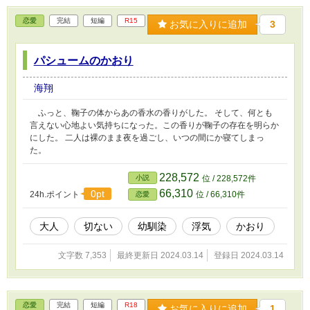
恋愛
完結
短編
R15
お気に入りに追加
3
パシュームのかおり
海翔
ふっと、鞠子の体からあの香水の香りがした。 そして、何とも
言えない心地よい気持ちになった。この香りが鞠子の存在を明らか
にした。 二人は裸のまま夜を過ごし、いつの間にか寝てしまっ
た。
228,572
小説
位 / 228,572件
66,310
0pt
24h.ポイント
位 / 66,310件
恋愛
大人
切ない
幼馴染
浮気
かおり
文字数 7,353
最終更新日 2024.03.14
登録日 2024.03.14
恋愛
完結
短編
R18
お気に入りに追加
1