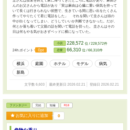
圭さんは授業を終えて家に帰ってきたところに電話があり、麻由さ
んのお父さんから電話があり「実は麻由は心臓に重い病気を持って
いて長くは行きられない状態で、生きている間に思い出をたくさん
作ってやりたくて君に電話をした」 それを聞いて圭さんは頭の
中が白くなってしまい、どうしていいか判断できなかった。だが、
何とか落ち着いて父親の話を聞いて電話を切った。 圭さんはその
日は何もやる気がおきずベッドに横になっていた。
228,572
小説
位 / 228,572件
66,310
0pt
24h.ポイント
位 / 66,310件
恋愛
横浜
庭園
ホテル
モデル
病気
新島
文字数 6,603
最終更新日 2026.02.21
登録日 2026.02.21
ファンタジー
完結
短編
R18
お気に入りに追加
0