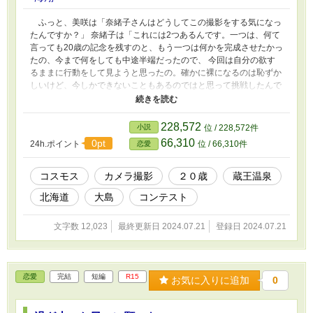
ふっと、美咲は「奈緒子さんはどうしてこの撮影をする気になっ
たんですか？」 奈緒子は「これには2つあるんです。一つは、何て
言っても20歳の記念を残すのと、もう一つは何かを完成させたかっ
たの、今まで何をしても中途半端だったので、 今回は自分の欲す
るままに行動をして見ようと思ったの。確かに裸になるのは恥ずか
しいけど、今しかできないこともあるのではと思って挑戦したんで
す」 美咲はそれを聞いて「すごい挑戦をしたんですね」そう言っ
て感動した。
228,572
小説
位 / 228,572件
66,310
0pt
24h.ポイント
位 / 66,310件
恋愛
コスモス
カメラ撮影
２０歳
蔵王温泉
北海道
大島
コンテスト
文字数 12,023
最終更新日 2024.07.21
登録日 2024.07.21
恋愛
完結
短編
R15
お気に入りに追加
0