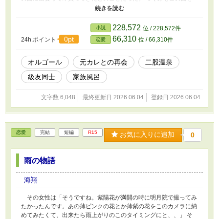
聞いて好きになってしまい、毎日そのオルゴールを聞きながら彼を
思っていた。 そして、このオルゴールをもらった時に彼との初め
ての夜を過ごした。
228,572
小説
位 / 228,572件
66,310
0pt
24h.ポイント
位 / 66,310件
恋愛
オルゴール
元カレとの再会
二股温泉
級友同士
家族風呂
文字数 6,048
最終更新日 2026.06.04
登録日 2026.06.04
恋愛
完結
短編
R15
お気に入りに追加
0
雨の物語
海翔
その女性は「そうですね。紫陽花が満開の時に明月院で撮ってみ
たかったんです。あの薄ピンクの花とか薄紫の花をこのカメラに納
めてみたくて、出来たら雨上がりのこのタイミングにと、、」 そ