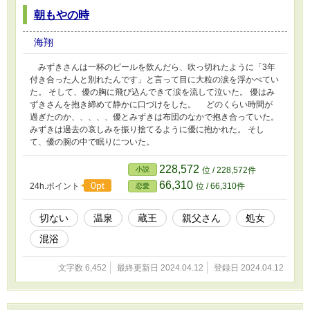
朝もやの時
海翔
みずきさんは一杯のビールを飲んだら、吹っ切れたように「3年
付き合った人と別れたんです」と言って目に大粒の涙を浮かべてい
た。 そして、優の胸に飛び込んできて涙を流して泣いた。 優はみ
ずきさんを抱き締めて静かに口づけをした。 どのくらい時間が
過ぎたのか、、、、、優とみずきは布団のなかで抱き合っていた。
みずきは過去の哀しみを振り捨てるように優に抱かれた。 そし
て、優の腕の中で眠りについた。
228,572
小説
位 / 228,572件
66,310
0pt
24h.ポイント
位 / 66,310件
恋愛
切ない
温泉
蔵王
親父さん
処女
混浴
文字数 6,452
最終更新日 2024.04.12
登録日 2024.04.12