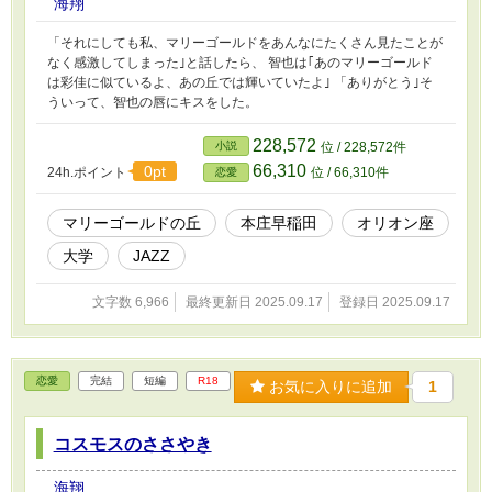
海翔
「それにしても私、マリーゴールドをあんなにたくさん見たことが
なく感激してしまった｣と話したら、 智也は｢あのマリーゴールド
は彩佳に似ているよ、あの丘では輝いていたよ｣ 「ありがとう｣そ
ういって、智也の唇にキスをした。
228,572
小説
位 / 228,572件
66,310
0pt
24h.ポイント
位 / 66,310件
恋愛
マリーゴールドの丘
本庄早稲田
オリオン座
大学
JAZZ
文字数 6,966
最終更新日 2025.09.17
登録日 2025.09.17
恋愛
完結
短編
R18
お気に入りに追加
1
コスモスのささやき
海翔