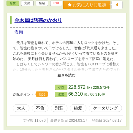
恋愛
完結
短編
R18
お気に入りに追加
4
金木犀は誘惑のかおり
海翔
美月は智也を連れて、ホテルの部屋に入りロックをかけた。そし
て、智也に抱きついて口づけをした。 智也は｢約束通り来ました。
これを最後にもう会いませんから｣そういって着ているものを脱ぎ
始めた。 美月は何も言わず、バスローブを持って浴室に消えた。
しばらくしてシャワーの音が聞こえ、智也もバスローブに着替え
た。10分もしたら美月さんがバスタオルを巻いて出てきたので入れ
替わりに智也が入った。 頭からシャワーを浴びて、軽く洗って出
ていくと美月さんはバスタオルを取って、ベッドに横になってい
た。 智也はバスタオルを取ってその横に入り、美月さんに｢これ
228,572
小説
位 / 228,572件
が最後です。もう会うことはないですから｣そういって抱き締めな
66,310
0pt
24h.ポイント
位 / 66,310件
恋愛
がら口づけをした。
大人
不倫
別荘
純愛
ケータリング
文字数 11,070
最終更新日 2024.03.17
登録日 2024.03.17