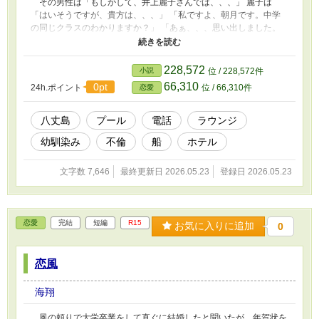
その男性は「もしかして、井上麗子さんでは、、、」 麗子は
「はいそうですが、貴方は、、、」 「私ですよ、朝月です。中学
の同じクラスのわかりますか？」 「あぁ、、、思い出しました。
私の隣に座っていた朗さんですか？お久しぶり、、、どうしてこの
ホテルに？」 「有給休暇でひとり旅です。麗子さんは？」 「昨
日、夫とここに来たんですが夫が緊急のようで今日の朝にここを立
228,572
小説
位 / 228,572件
ってしまい、一人残されている状態なんです。
66,310
0pt
24h.ポイント
位 / 66,310件
恋愛
八丈島
プール
電話
ラウンジ
幼馴染み
不倫
船
ホテル
文字数 7,646
最終更新日 2026.05.23
登録日 2026.05.23
恋愛
完結
短編
R15
お気に入りに追加
0
恋風
海翔
風の頼りで大学卒業をして直ぐに結婚したと聞いたが、年賀状を