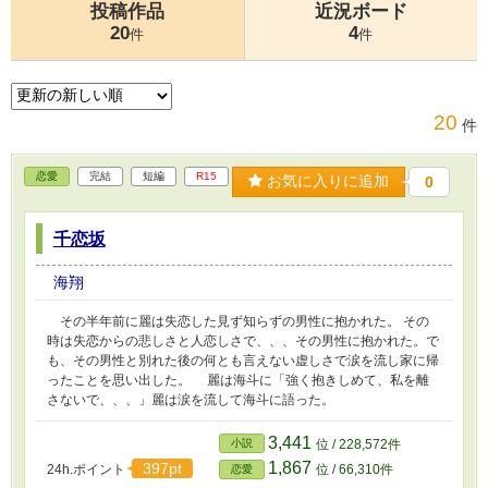
投稿作品
近況ボード
20
4
件
件
20
件
恋愛
完結
短編
R15
お気に入りに追加
0
千恋坂
海翔
その半年前に麗は失恋した見ず知らずの男性に抱かれた。 その
時は失恋からの悲しさと人恋しさで、、、その男性に抱かれた。で
も、その男性と別れた後の何とも言えない虚しさで涙を流し家に帰
ったことを思い出した。 麗は海斗に「強く抱きしめて、私を離
さないで、、、」麗は涙を流して海斗に語った。
3,441
小説
位 / 228,572件
1,867
397pt
24h.ポイント
位 / 66,310件
恋愛