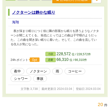
ノクターンは静かな眠り
海翔
夜が深まり眠りにつく頃に隣の部屋から眠りを誘うようなノクタ
ーンが聞こえてくる。 拓也にとってはこの曲は子守唄のようだっ
た。 この曲を聞き深い眠りに着いた。そして、この曲を流してい
る住人が気になった。
228,572
小説
位 / 228,572件
66,310
0pt
24h.ポイント
位 / 66,310件
恋愛
夜中
ノクターン
雨
コーヒー
シャワー
事故
文字数 3,738
最終更新日 2024.03.04
登録日 2024.03.04
20
件