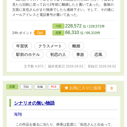
見たら旧姓に戻っており2年前に離婚したと書いてあった。 最後の
文面に友也さんがまだ独身でしたら連絡下さい。そして、その後に
メールアドレスと電話番号が書いてあった。
228,572
小説
位 / 228,572件
66,310
0pt
24h.ポイント
位 / 66,310件
恋愛
年賀状
クラスメート
離婚
駅前のホテル
初恋の人
事故
恋風
文字数 4,972
最終更新日 2026.04.02
登録日 2026.04.02
恋愛
完結
短編
R18
お気に入りに追加
0
シナリオの無い物語
海翔
この作品を撮るに当たり、静香は監督に「拓也さんと出会って、