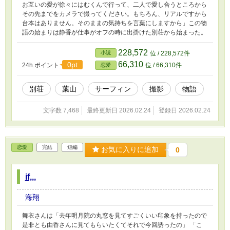
お互いの愛が徐々にはむくんで行って、二人で愛し合うところから
その先までをカメラで撮ってください。もちろん、リアルですから
台本はありません。そのままの気持ちを言葉にしますから」この物
語の始まりは静香が仕事がオフの時に出掛けた別荘から始まった。
228,572
小説
位 / 228,572件
66,310
0pt
24h.ポイント
位 / 66,310件
恋愛
別荘
葉山
サーフィン
撮影
物語
文字数 7,468
最終更新日 2026.02.24
登録日 2026.02.24
恋愛
完結
短編
お気に入りに追加
0
if,,,
海翔
舞衣さんは「去年明月院の丸窓を見てすごくいい印象を持ったので
是非とも由香さんに見てもらいたくてそれで今回誘ったの」 「こ