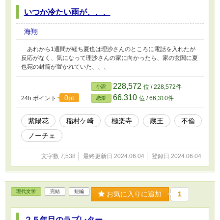
いつか冷たい雨が、、、
海翔
あれから1週間が経ち夏也は理沙さんのところに電話を入れたが
反応がなく、気になって理沙さんの家に向かったら、家の玄関に夏
也宛の封筒が置かれていた、、、
228,572
小説
位 / 228,572件
66,310
0pt
24h.ポイント
位 / 66,310件
恋愛
紫陽花
稲村ケ崎
極楽寺
蔵王
不倫
ノーチェ
文字数 7,538
最終更新日 2024.06.04
登録日 2024.06.04
現代文学
完結
短編
お気に入りに追加
1
２５年目のラブレター