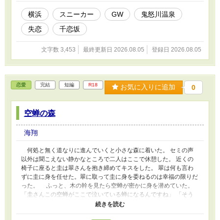
横浜
スニーカー
GW
鬼怒川温泉
失恋
千恋坂
文字数 3,453
最終更新日 2026.08.05
登録日 2026.08.05
恋愛
完結
短編
R18
お気に入りに追加
0
空蝉の森
海翔
何処と無く道なりに進んでいくと小さな森に着いた。 セミの声
以外は聞こえない静かなところで二人はここで休憩した。 近くの
椅子に座ると圭は翠さんを抱き締めてキスをした。 翠は何も言わ
ずに圭に身を任せた。翠に取って圭に身を委ねるのは幸福の限りだ
った。 ふっと、木の幹を見たら空蝉が密かに身を潜めていた。
「圭さんこの空蝉がここで泣いている蝉になるんですね」 「そう
だよ、長い間土の中にいて、やっと、土から出て蝉になるんだよ。
そして、7日という短い寿命でこの世を去るんだ、、、」翠は何か