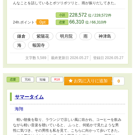
んなことを話しているとポツリポツリと、雨が振りだしてきた。
228,572
小説
位 / 228,572件
66,310
0pt
24h.ポイント
位 / 66,310件
恋愛
鎌倉
紫陽花
明月院
雨
神津島
海
報国寺
文字数 5,589
最終更新日 2026.05.27
登録日 2026.05.27
恋愛
完結
短編
R18
お気に入りに追加
0
サマータイム
海翔
軽い朝食を取り、ラウンジで涼しい風に吹かれ、コーヒーを飲み
ながら軽い音楽を聴いていると、 ふっと、何処かで見たような男
性に気づき、その男性も私を見て、こちらに向かって歩いてきた。