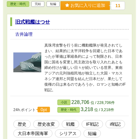
歴史・時代
完結
短編
お気に入りに追加
11
旧式戦艦はつせ
古井論理
真珠湾攻撃を行う前に機動艦隊が発見されてし
まい、結果的に太平洋戦争を回避した日本であ
ったが軍備は軍縮条約によって制限され、日本
国に国名を変更し民主政治を取り入れたあとも
締め付けが厳しい日々が続いている世界。東南
アジアの元列強植民地が独立した大国・マカス
ネシア連邦と同盟を結んだ日本だが、果たして
復権の日は来るのであろうか。ロマンと知略のIF
戦記。
228,706
小説
位 / 228,706件
3,218
0pt
24h.ポイント
位 / 3,218件
歴史・時代
歴史
歴史改変
戦艦
IF戦記
if戦記
大日本帝国海軍
シリアス
短編