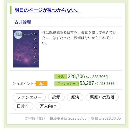
明日のページが見つからない。
古井論理
僕は既視感ある日常を、失意を隠して生きてい
た……はずだった。後悔はないからこれでい
い。
228,706
小説
位 / 228,706件
53,287
0pt
24h.ポイント
位 / 53,287件
ファンタジー
ファンタジー
恋愛
魔法
悪魔との取引
日常？
万人向け
文字数 7,937
最終更新日 2023.06.05
登録日 2023.06.05