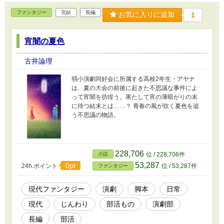
ファンタジー
完結
長編
お気に入りに追加
1
宵闇の夏色
古井論理
弱小演劇同好会に所属する高校2年生・アヤナ
は、夏の大会の前後に起きた不思議な事件によ
って宵闇を彷徨う。果たして宵の薄暗がりの末
に待つ結末とは……？ 青春の風が吹く夏色を追
う不思議の物語。
228,706
小説
位 / 228,706件
53,287
0pt
24h.ポイント
位 / 53,287件
ファンタジー
現代ファンタジー
演劇
脚本
日常
現代
じんわり
部活もの
演劇部
長編
部活