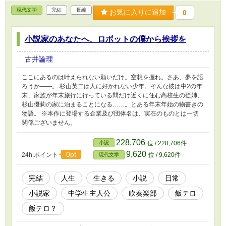
現代文学
完結
長編
お気に入りに追加
0
小説家のあなたへ、ロボットの僕から挨拶を
古井論理
ここにあるのは叶えられない願いだけ。空想を握れ。さあ、夢を語
ろうか――。 杉山英二は人に好かれない少年。そんな彼は中2の年
末、家族が年末旅行に行っている間だけ近くに住む高校生の従姉、
杉山優莉の家に泊まることになる……。とある年末年始の物書きの
物語。 ※本作に登場する企業及び団体名は、実在のものとは一切
関係ございません。
228,706
小説
位 / 228,706件
9,620
0pt
24h.ポイント
位 / 9,620件
現代文学
完結
人生
生きる
小説
日常
小説家
中学生主人公
吹奏楽部
飯テロ
飯テロ？