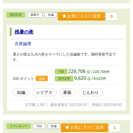
現代文学
連載中
短編
お気に入りに追加
0
残暑の夜
古井論理
暑さが残る九月の夜をテーマにした短編集です。随時更新予定で
す。
228,706
小説
位 / 228,706件
9,620
0pt
24h.ポイント
位 / 9,620件
現代文学
短編
シリアス
家族
じんわり
文字数 2,267
最終更新日 2023.09.02
登録日 2023.09.02
ファンタジー
完結
短編
お気に入りに追加
1