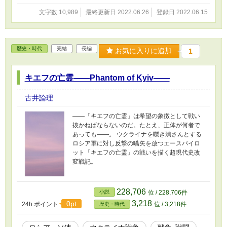
文字数 10,989
最終更新日 2022.06.26
登録日 2022.06.15
歴史・時代
完結
長編
お気に入りに追加
1
キエフの亡霊――Phantom of Kyiv――
古井論理
――「キエフの亡霊」は希望の象徴として戦い
抜かねばならないのだ。たとえ、正体が何者で
あっても――。 ウクライナを轢き潰さんとする
ロシア軍に対し反撃の嚆矢を放つエースパイロ
ット「キエフの亡霊」の戦いを描く超現代史改
変戦記。
228,706
小説
位 / 228,706件
3,218
0pt
24h.ポイント
位 / 3,218件
歴史・時代