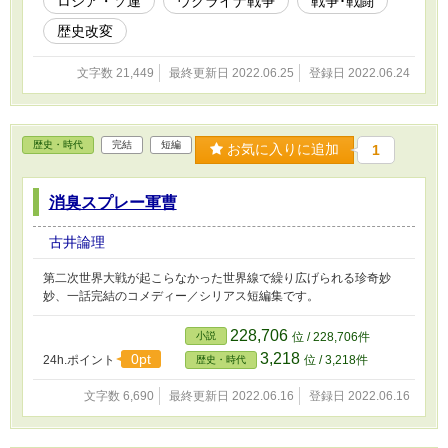
ロシア・ソ連
ウクライナ戦争
戦争･戦闘
歴史改変
文字数 21,449
最終更新日 2022.06.25
登録日 2022.06.24
歴史・時代
完結
短編
お気に入りに追加
1
消臭スプレー軍曹
古井論理
第二次世界大戦が起こらなかった世界線で繰り広げられる珍奇妙
妙、一話完結のコメディー／シリアス短編集です。
228,706
小説
位 / 228,706件
3,218
0pt
24h.ポイント
位 / 3,218件
歴史・時代
文字数 6,690
最終更新日 2022.06.16
登録日 2022.06.16