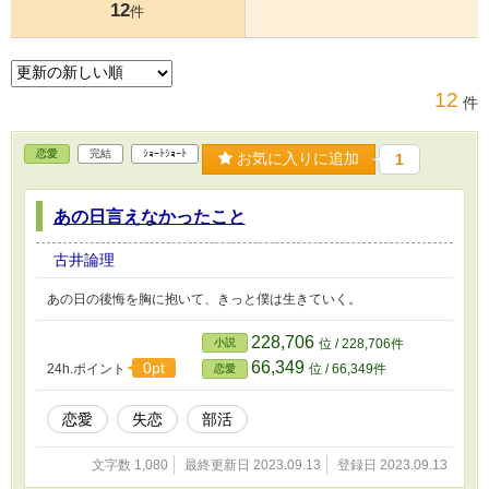
12
件
12
件
恋愛
完結
ｼｮｰﾄｼｮｰﾄ
お気に入りに追加
1
あの日言えなかったこと
古井論理
あの日の後悔を胸に抱いて、きっと僕は生きていく。
228,706
小説
位 / 228,706件
66,349
0pt
24h.ポイント
位 / 66,349件
恋愛
恋愛
失恋
部活
文字数 1,080
最終更新日 2023.09.13
登録日 2023.09.13