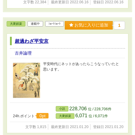
文字数 22,384
最終更新日 2022.06.16
登録日 2022.06.16
大衆娯楽
連載中
ｼｮｰﾄｼｮｰﾄ
お気に入りに追加
1
超過わざ平安京
古井論理
平安時代にネットがあったらこうなっていたと
思います。
228,706
小説
位 / 228,706件
6,071
0pt
24h.ポイント
位 / 6,071件
大衆娯楽
文字数 1,815
最終更新日 2021.01.20
登録日 2021.01.20