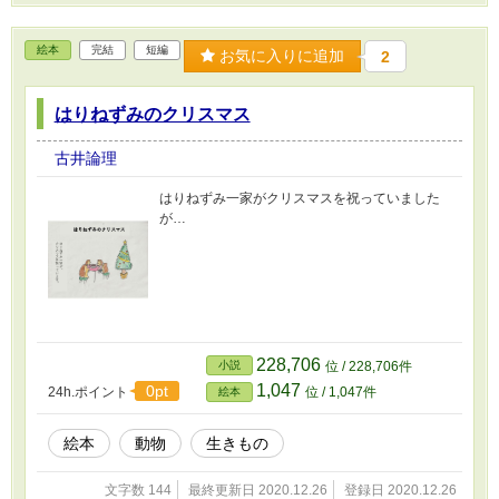
絵本
完結
短編
お気に入りに追加
2
はりねずみのクリスマス
古井論理
はりねずみ一家がクリスマスを祝っていました
が…
228,706
小説
位 / 228,706件
1,047
0pt
24h.ポイント
位 / 1,047件
絵本
絵本
動物
生きもの
文字数 144
最終更新日 2020.12.26
登録日 2020.12.26