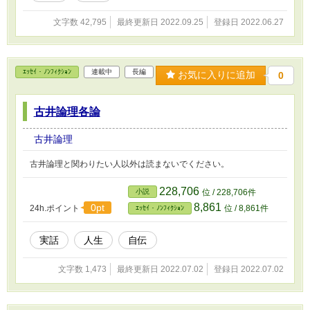
文字数 42,795
最終更新日 2022.09.25
登録日 2022.06.27
ｴｯｾｲ・ﾉﾝﾌｨｸｼｮﾝ
連載中
長編
お気に入りに追加
0
古井論理各論
古井論理
古井論理と関わりたい人以外は読まないでください。
228,706
小説
位 / 228,706件
8,861
0pt
24h.ポイント
位 / 8,861件
ｴｯｾｲ・ﾉﾝﾌｨｸｼｮﾝ
実話
人生
自伝
文字数 1,473
最終更新日 2022.07.02
登録日 2022.07.02