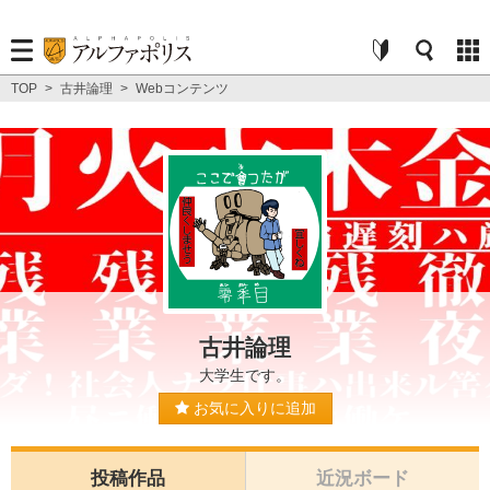
TOP
>
古井論理
>
Webコンテンツ
古井論理
大学生です。
お気に入りに追加
投稿作品
近況ボード