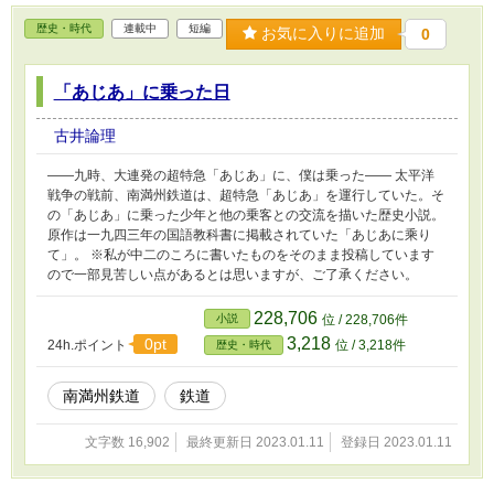
歴史・時代
連載中
短編
お気に入りに追加
0
「あじあ」に乗った日
古井論理
――九時、大連発の超特急「あじあ」に、僕は乗った―― 太平洋
戦争の戦前、南満州鉄道は、超特急「あじあ」を運行していた。そ
の「あじあ」に乗った少年と他の乗客との交流を描いた歴史小説。
原作は一九四三年の国語教科書に掲載されていた「あじあに乘り
て」。 ※私が中二のころに書いたものをそのまま投稿しています
ので一部見苦しい点があるとは思いますが、ご了承ください。
228,706
小説
位 / 228,706件
3,218
0pt
24h.ポイント
位 / 3,218件
歴史・時代
南満州鉄道
鉄道
文字数 16,902
最終更新日 2023.01.11
登録日 2023.01.11