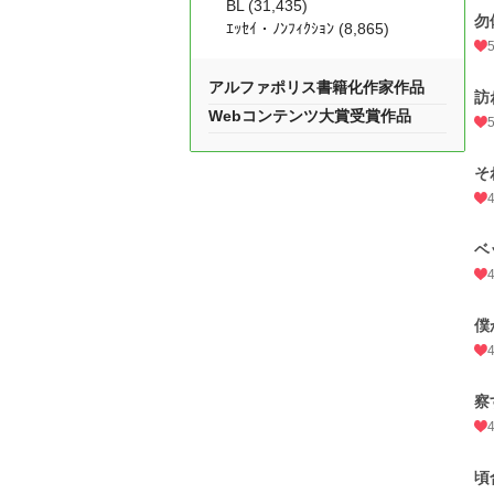
BL (31,435)
勿
ｴｯｾｲ・ﾉﾝﾌｨｸｼｮﾝ (8,865)
アルファポリス書籍化作家作品
訪
Webコンテンツ大賞受賞作品
そ
ベ
僕
察
頃