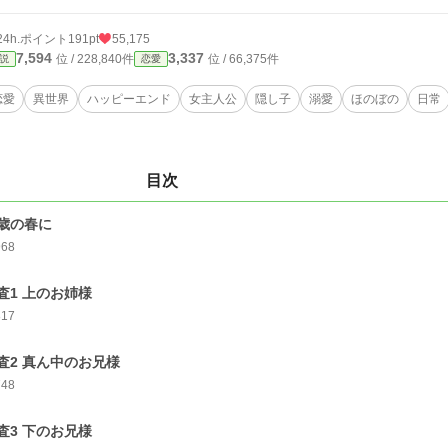
24h.ポイント
191pt
55,175
7,594
3,337
位 / 228,840件
位 / 66,375件
説
恋愛
恋愛
異世界
ハッピーエンド
女主人公
隠し子
溺愛
ほのぼの
日常
目次
歳の春に
968
査1 上のお姉様
817
査2 真ん中のお兄様
748
査3 下のお兄様