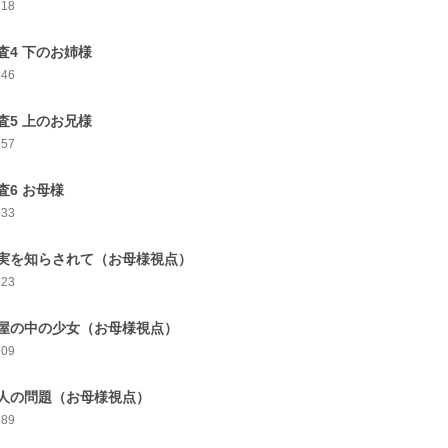
718
査4 下のお姉様
646
査5 上のお兄様
657
査6 お母様
633
実を知らされて（お母様視点）
723
屋の中の少女（お母様視点）
709
人の問題（お母様視点）
689