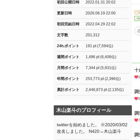
初回公開日時
2022.01.31 20:02
更新日時
2026.06.19 22:00
小
初回完結日時
2022.04.29 22:02
文字数
201,312
24h.ポイント
191 pt (7,594位)
週間ポイント
1,496 pt (6,408位)
月間ポイント
7,344 pt (5,931位)
十
年間ポイント
253,773 pt (2,396位)
累計ポイント
2,446,873 pt (2,135位)
調
木山楽斗のプロフィール
調
twitterを始めました。 ※2020/03/02
改名しました。 N420→木山楽斗
調