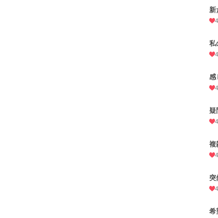
新
私
感
疑
複
突
希