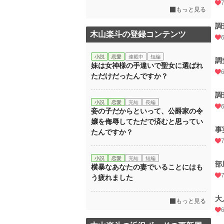
もっと見る
調
木山楽斗の登録コンテンツ
小説
恋愛
連載中
短編
調
妹は女神様の手違いで聖女に選ばれ
ただけだったんですか？
調
小説
恋愛
完結
長編
妾の子だからといって、公爵家の令
嬢を侮辱してただで済むと思ってい
事
たんですか？
小説
恋愛
完結
短編
部
横暴なあなたの妻でいることにはも
う疲れました
大
もっと見る