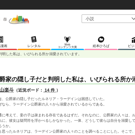
Web
稿漫画
レンタル
絵本ひろば
ビジ
コンテンツ大賞
判明した私は、いびられる所か溺愛されています。
爵家の隠し子だと判明した私は、いびられる所か
山楽斗
（近況ボード：
14 件
）
は、公爵家の隠し子だったルネリア・ラーデインは困惑していた。
ぜなら、ラーデイン公爵家の人々から溺愛されているからである。
通に考えて、妾の子は疎まれる存在であるはずだ。それなのに、公爵家の人々は、
れに、彼女は疑問符を浮かべるしかなかった。一体、どうして彼らは自分を溺愛し
ろうか。
う思ったルネリアは、ラーデイン公爵家の人々のことを調べることにした。そこで