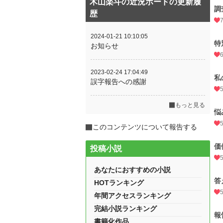
木山楽斗の近況ボードの更新履
調
歴
2024-01-21 10:10:05
特
お知らせ
2023-02-24 17:04:49
私
誤字報告への感謝
もっと見る
悩
このコンテンツについて報告する
価
投稿小説
あなたにおすすめの小説
答
HOTランキング
年間アクセスランキング
完結小説ランキング
報
書籍化作品