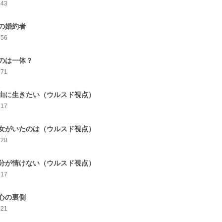
543
の婚約者
556
のは一体？
571
由に生きたい（ウルスド視点）
517
女がいたのは（ウルスド視点）
520
分が情けない（ウルスド視点）
517
心の裏側
521