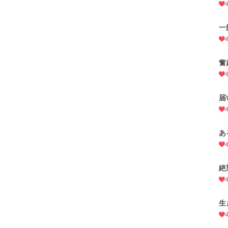
一
奮
届
あ
絶
生