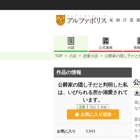
小説
公式漫画
投
TOP
>
小説
>
恋愛小説
>
公爵家の隠し子だと
作品の情報
公
公爵家の隠し子だと判明した私
は、いびられる所か溺愛されて
木
います。
実
恋愛
完結
長編
な
お気に入り追加
普
そ
だ
お気に入り
3,943
そ