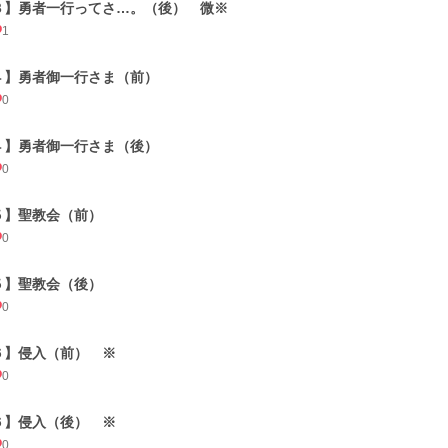
３】勇者一行ってさ…。（後） 微※
1
４】勇者御一行さま（前）
0
４】勇者御一行さま（後）
0
５】聖教会（前）
0
５】聖教会（後）
0
６】侵入（前） ※
0
６】侵入（後） ※
0