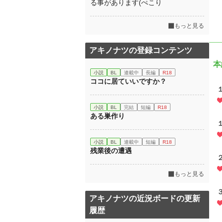
る事があります(ぺこり
もっと見る
アキノナツの登録コンテンツ
本
小説
BL
連載中
長編
R18
ココに居ていいですか？
小説
BL
完結
短編
R18
ある巣作り
小説
BL
連載中
短編
R18
残業後の遭遇
もっと見る
アキノナツの近況ボードの更新
履歴