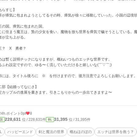
あらすじ】
界が瘴気に包まれようとしてるその時、瘴気が徐々に移動していった。小国の辺境
王の国。瘴気に包まれた国。
こに住まう魔王は、贄の少女を食い、魔物を放ち世界を瘴気で穢そうとしている。
者が立ち上がる。
王？ X 勇者？
めは暫く説明チックになりますが、概ねいつものエッチな世界です。
るふわ設定ですので、ゆる〜く流していただけると嬉しいな(￣▽￣;)
18には、タイトル後ろに ※ を付けますので、後方注意でよろしくお願いします
二部【結婚ってなにさ】
定カップルの進展を書きます。引きこもりからの一歩出てきますよ〜
24h.ポイント
0pt
8
228,631
31,395
位 / 228,631件
位 / 31,395件
説
BL
L
ハッピーエンド
剣と魔法の世界
概ねほのぼの
エッチは世界を救う？