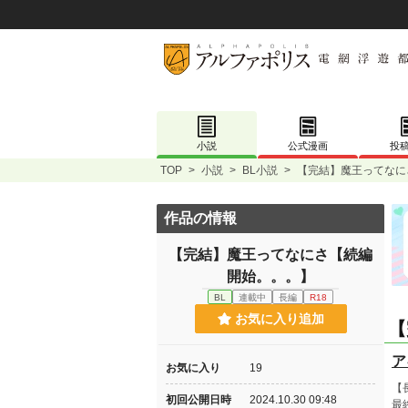
小説
公式漫画
投
TOP
>
小説
>
BL小説
>
【完結】魔王ってなに
作品の情報
【完結】魔王ってなにさ【続編
開始。。。】
BL
連載中
長編
R18
お気に入り追加
【
ア
お気に入り
19
【
初回公開日時
2024.10.30 09:48
最