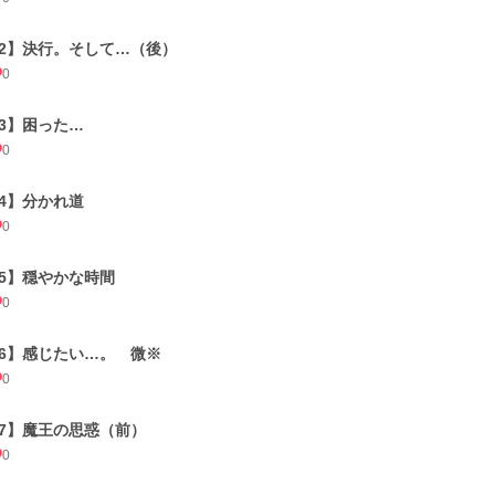
12】決行。そして…（後）
0
13】困った…
0
14】分かれ道
0
15】穏やかな時間
0
16】感じたい…。 微※
0
17】魔王の思惑（前）
0