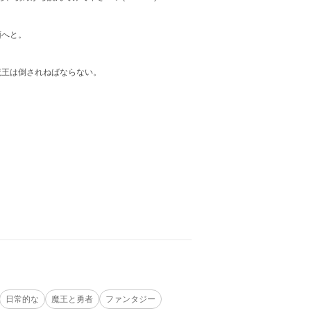
領へと。
魔王は倒されねばならない。
。
日常的な
魔王と勇者
ファンタジー