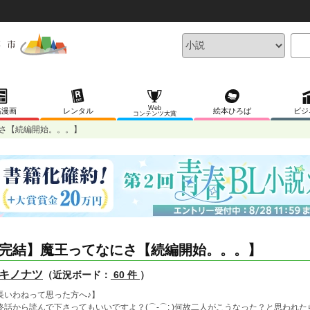
Web
稿漫画
レンタル
絵本ひろば
ビジ
コンテンツ大賞
さ【続編開始。。。】
完結】魔王ってなにさ【続編開始。。。】
キノナツ
（近況ボード：
60 件
）
長いわねって思った方へ♪】
終話から読んで下さってもいいですよ？(⌒-⌒; )何故二人がこうなった？と思われたら、