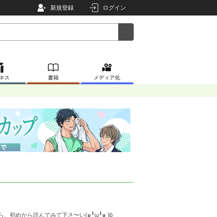
新規登録
ログイン
ネス
書籍
メディア化
初めから読んでみて下さ〜い(๑╹ω╹๑ )b