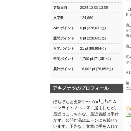
更新日時
2024.12.05 12:09
【
世
文字数
124,660
魔
24h.ポイント
0 pt (228,631位)
そ
勇
週間ポイント
0 pt (228,631位)
魔
月間ポイント
21 pt (99,984位)
初
年間ポイント
1,700 pt (71,351位)
ゆ
累計ポイント
16,002 pt (78,853位)
R
第
アキノナツのプロフィール
固
ぼちぼちと更新中〜ヾ(๑╹◡╹)ﾉ" ム
ーンライトノベルズに居ましたが、
最近はこっちかな。最近表紙は手付
小
かず。公開作品はムーンにも載せて
います。予告なく文章に手を入れて
B