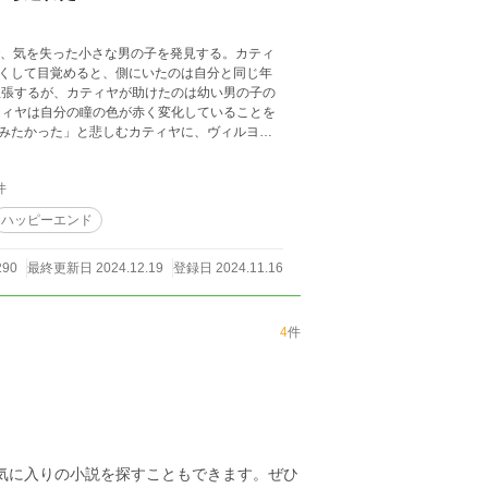
で、気を失った小さな男の子を発見する。カティ
くして目覚めると、側にいたのは自分と同じ年
主張するが、カティヤが助けたのは幼い男の子の
ティヤは自分の瞳の色が赤く変化していることを
みたかった」と悲しむカティヤに、ヴィルヨが
件
ハッピーエンド
290
最終更新日 2024.12.19
登録日 2024.11.16
4
件
お気に入りの小説を探すこともできます。ぜひ