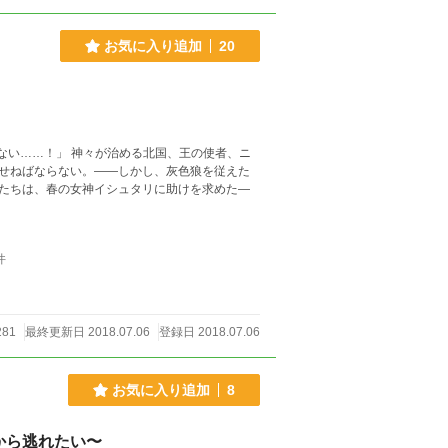
お気に入り追加
20
せねばならない。――しかし、灰色狼を従えた
たちは、春の女神イシュタリに助けを求めた―
件
281
最終更新日 2018.07.06
登録日 2018.07.06
お気に入り追加
8
から逃れたい〜