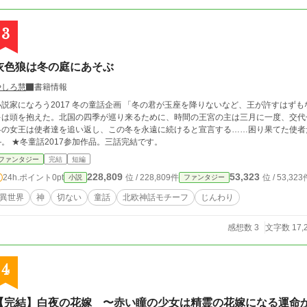
3
灰色狼は冬の庭にあそぶ
やしろ慧
書籍情報
になろう2017 冬の童話企画 「冬の君が玉座を降りないなど、王が許すはずもない……！」 神々が治める北国、王の使者、ニ
キは頭を抱えた。北国の四季が巡り来るために、時間の王宮の主は三月に一度、交代
冬の女王は使者達を追い返し、この冬を永遠に続けると宣言する……困り果てた使者
―。 ★冬童話2017参加作品。三話完結です。
ファンタジー
完結
短編
228,809
53,323
24h.ポイント
0pt
位 / 228,809件
位 / 53,323
小説
ファンタジー
異世界
神
切ない
童話
北欧神話モチーフ
じんわり
感想数 3
文字数 17,
4
【完結】白夜の花嫁 〜赤い瞳の少女は精霊の花嫁になる運命