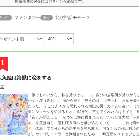
検索条件の保存には
ログイン
が必要です。
ファンタジー
北欧神話モチーフ
テゴリ
タグ
1
人魚姫は海獣に恋をする
泉花
「誰でもいいから、私を見つけて――」 自分の居場所が見つからず、自虐的な行動でしか「SOS」を出せなかった
少女・澪（みお）。 海から届く「導きの音」に誘われ、言葉を失った彼女が辿り着いたのは荒れ狂う海に浮かぶ船
だった。 そこで人々から恐れられる海賊の男・カイと出会い、ミオは「言葉が通じない」と知る。 二度目の言語喪
失にショックを受けるミオ。 献身的に支えてくれたのはカイと、船の仲間たちだった。 「大丈夫だ。俺にはお前の
『音』が聞こえる」 かつては海に呑まれるだけだった無力な「人魚姫」が、獣の呪いに呑まれかけた男を救うた
め、今度は自ら、荒れ狂う海へと飛び込んでいく――。 これは奪われた言葉を愛で塗り替え、 孤独な二人が「音」
と「体温」で自分たちの居場所を勝ち取る、切なくも力強い救済の物語。 ※キャラ文芸大賞に応募し
が、カテゴリーエラーと判断されたため、一時更新をストップします。申し訳ござ