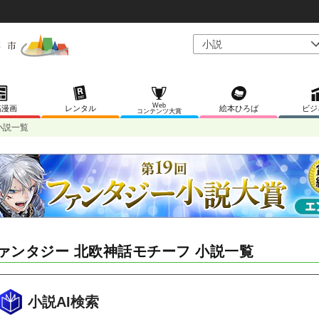
Web
稿漫画
レンタル
絵本ひろば
ビジ
コンテンツ大賞
小説一覧
ァンタジー 北欧神話モチーフ 小説一覧
小説AI検索