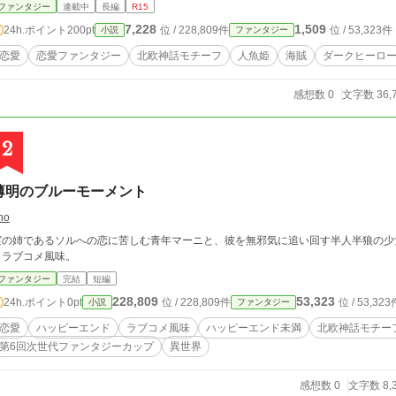
完結まで更新いたしますので、そちらで応援していただけると幸いです
ファンタジー
連載中
長編
R15
7,228
1,509
24h.ポイント
200pt
位 / 228,809件
位 / 53,323件
小説
ファンタジー
恋愛
恋愛ファンタジー
北欧神話モチーフ
人魚姫
海賊
ダークヒーロ
感想数 0
文字数 36,
2
薄明のブルーモーメント
no
実の姉であるソルへの恋に苦しむ青年マーニと、彼を無邪気に追い回す半人半狼の少
りラブコメ風味。
ファンタジー
完結
短編
228,809
53,323
24h.ポイント
0pt
位 / 228,809件
位 / 53,323
小説
ファンタジー
恋愛
ハッピーエンド
ラブコメ風味
ハッピーエンド未満
北欧神話モチー
第6回次世代ファンタジーカップ
異世界
感想数 0
文字数 8,