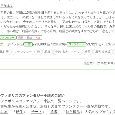
平田加津実
夏至祭の日。翌日に15歳の誕生日を迎えるカティヤは、こっそりと出かけた森の中
ヤは、彼にベリーの果汁を口移しで飲ませているうちに気を失ってしまうが、しばら
頃の少年だった。 少年はニューリと名乗り、「君が助けたのは僕だ」と嬉しそうに
はずだったから納得がいかない。 そんな中、探しに来た兄のヴィルヨの指摘で、カ
知る。赤い瞳は『精霊の花嫁』である証拠。精霊との結婚を運命づけられ「恋をして
「恋なら俺とすればいい」と言い出して……。
ファンタジー
完結
長編
R15
228,809
53,323
24h.ポイント
0pt
位 / 228,809件
位 / 53,323
小説
ファンタジー
異世界
ファンタジー
神
花嫁
北欧神話モチーフ
精霊
異類婚姻譚
感想数 0
文字数 100,
ルファポリスのファンタジー小説のご紹介
ルファポリスのファンタジー小説の一覧ページです。
世界転生から主人公無双、追放ものまでファンタジー小説が満載です。
異世界
」 「
転生
」 「
チート
」 「
勇者
」 「
剣と魔法
」 人気のタグから