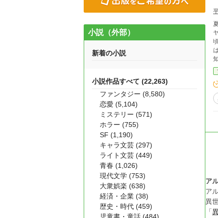
小説（外部）
新着の小説
小説作品すべて (22,263)
ファンタジー (8,580)
恋愛 (5,104)
ミステリー (571)
ホラー (755)
SF (1,190)
キャラ文芸 (297)
ライト文芸 (449)
青春 (1,026)
現代文学 (753)
ア
大衆娯楽 (638)
ア
経済・企業 (38)
異
歴史・時代 (459)
「
児童書・童話 (484)