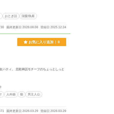
m(_ _)m
ー
おとぎ話
溺愛/執着
730
最終更新日 2026.08.08
登録日 2025.12.24
お気に入り追加
0
女ハティ。 北欧神話モチーフのちょっとしっと
件
フ
人外娘
狼
男主人公
371
最終更新日 2026.03.29
登録日 2026.03.29