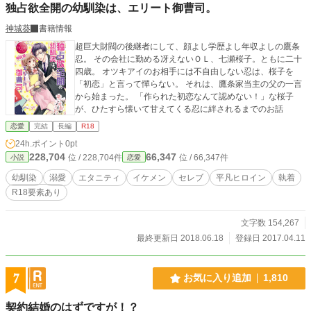
独占欲全開の幼馴染は、エリート御曹司。
神城葵
書籍情報
超巨大財閥の後継者にして、顔よし学歴よし年収よしの鷹条
忍。 その会社に勤める冴えないＯＬ、七瀬桜子。ともに二十
四歳。 オツキアイのお相手には不自由しない忍は、桜子を
「初恋」と言って憚らない。 それは、鷹条家当主の父の一言
から始まった。 「作られた初恋なんて認めない！」な桜子
が、ひたすら懐いて甘えてくる忍に絆されるまでのお話
恋愛
完結
長編
R18
24h.ポイント
0pt
228,704
66,347
位 / 228,704件
位 / 66,347件
小説
恋愛
幼馴染
溺愛
エタニティ
イケメン
セレブ
平凡ヒロイン
執着
R18要素あり
文字数 154,267
最終更新日 2018.06.18
登録日 2017.04.11
7
お気に入り追加
1,810
契約結婚のはずですが！？