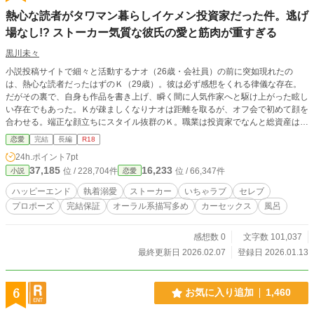
熱心な読者がタワマン暮らしイケメン投資家だった件。逃げ
場なし!? ストーカー気質な彼氏の愛と筋肉が重すぎる
黒川未々
小説投稿サイトで細々と活動するナオ（26歳・会社員）の前に突如現れたの
は、熱心な読者だったはずのＫ（29歳）。彼は必ず感想をくれる律儀な存在。
だがその裏で、自身も作品を書き上げ、瞬く間に人気作家へと駆け上がった眩し
い存在でもあった。Ｋが疎ましくなりナオは距離を取るが、オフ会で初めて顔を
合わせる。端正な顔立ちにスタイル抜群のＫ。職業は投資家でなんと総資産は百
億。理想の王子様のような彼だが、ナオの行動をこと細かに追い、SNSの裏ア
恋愛
完結
長編
R18
カウントまで突き止めていた。無視しても、逃げても、追いかけてくる!? ※性
24h.ポイント
7pt
描写を含むエピソードは、タイトルに「*」を付与しています。 ※株取引など投
37,185
16,233
位 / 228,704件
位 / 66,347件
小説
恋愛
資に関する部分は詳しくないため、フィクションであることを前提に見守って頂
けますと幸いです。 ※ムーンライトノベルズにも掲載しています。 【登場人
ハッピーエンド
執着溺愛
ストーカー
いちゃラブ
セレブ
物】 ●ナオ…26才。OL。身長158cm。Ｋが苦手。良く言えば情に厚く、悪く言
プロポーズ
完結保証
オーラル系描写多め
カーセックス
風呂
えばチョロい。ツンデレで、Mっ気がある。 ●Ｋ…29歳。身長185 cm。ナオの
ファン。総資産100億円のセレブ。人当たりがよく爽やかな筋肉イケメンだが、
ストーカー気質。
感想数 0
文字数 101,037
最終更新日 2026.02.07
登録日 2026.01.13
6
お気に入り追加
1,460