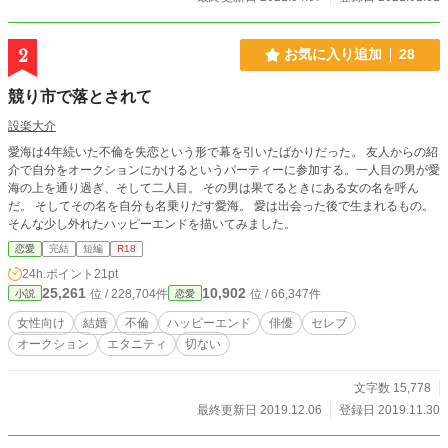
2
お気に入り追加
28
競り市で落とされて
設楽大介
愛海は4年続いた不倫を失恋という形で幕を引いたばかりだった。 友人からの紹
介で自分をオークションにかけるというパーティーに参加する。一人目の男が愛
海の上を通り過ぎ、そして二人目。 その男は果てるときにある女の名を呼ん
だ。 そしてその名を自分も名乗りだす愛海。 愛は出会った後で生まれるもの。
そんな少し外れたハッピーエンドを描いてみました。
恋愛
完結
短編
R18
24h.ポイント
21pt
25,261
10,902
位 / 228,704件
位 / 66,347件
小説
恋愛
女性向け
結婚
不倫
ハッピーエンド
俳優
セレブ
オークション
エタニティ
切ない
文字数 15,778
最終更新日 2019.12.06
登録日 2019.11.30