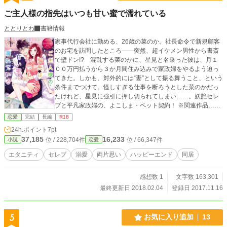
ご主人様の指先はいつも甘い蜜で濡れている
ととりとわ
書籍情報
家事代行会社に勤める、26歳の菜のか。社長命令で新規顧客
のお宅を訪問したところ――突然、超イケメン男性から書斎
で壁ドン!? 混乱する菜のかに、星見と名乗った彼は、月１
００万円払うから３か月間住み込みで家政婦をやるよう迫っ
てきた。しかも、対外的には“妻”として振る舞うこと、という
条件までつけて。怪しすぎる仕事を断ろうとした菜のかだっ
たけれど、星見に強引に押し切られてしまい……。妖艶セレ
ブと平凡家政婦の、よこしま・ペット契約！ ※関連作品……
「完璧秘書の密かな執愛」鷹山スピンオフhttps://www.alphap
恋愛
完結
長編
R18
olis.co.jp/novel/307138515/878163491
24h.ポイント
7pt
37,185
16,233
位 / 228,704件
位 / 66,347件
小説
恋愛
エタニティ
セレブ
溺愛
両片思い
ハッピーエンド
同居
感想数 1
文字数 163,301
最終更新日 2018.02.04
登録日 2017.11.16
5
お気に入り追加
13