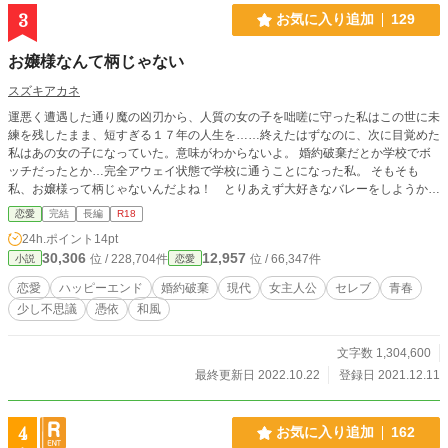
3
お気に入り追加
129
お嬢様なんて柄じゃない
スズキアカネ
運悪く遭遇した通り魔の凶刃から、人質の女の子を咄嗟に守った私はこの世に未
練を残したまま、短すぎる１７年の人生を……終えたはずなのに、次に目覚めた
私はあの女の子になっていた。意味がわからないよ。 婚約破棄だとか学校でボ
ッチだったとか…完全アウェイ状態で学校に通うことになった私。 そもそも
私、お嬢様って柄じゃないんだよね！ とりあえず大好きなバレーをしようか
な！ 彼女に身体を返すその時まで、私は私らしく生きる！ 命や夢や希望を奪
恋愛
完結
長編
R18
われた少女は、他人の身体でどう生きるか。彼女はどんな選択をするか。 ※
24h.ポイント
14pt
個人サイト・小説家になろう・カクヨムでも投稿しております。 著作権は放棄
30,306
12,957
位 / 228,704件
位 / 66,347件
小説
恋愛
しておりません。無断転載は禁止です。Do not repost.
恋愛
ハッピーエンド
婚約破棄
現代
女主人公
セレブ
青春
少し不思議
憑依
和風
文字数 1,304,600
最終更新日 2022.10.22
登録日 2021.12.11
4
お気に入り追加
162