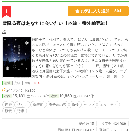
1
お気に入り追加
504
雪降る夜はあなたに会いたい【本編・番外編完結】
橘
身勝手で、強引で、尊大で。 出会いは最悪だった。 でも、あ
の人の熱で、あっという間に堕ちていた。 どんなに抗って
も、心と身体は、いつしかあの人の物になって。 いつまで続
くとも分からないこの関係に、覚悟はできている。 いつか終
わりが来ると言い聞かせているのに、そんな自分を嘲笑うか
のように想いばかりが募って行く――。 戸川雪野（２１歳
地味で真面目な女子大生） × 榊創介（２５歳 丸菱グループ
御曹司） 身分差の恋。シンデレラストーリー。 第一部 シン
デレラになるまで 第二部 シンデレラになった後 シンデレラ
恋愛
完結
長編
R18
はそれがゴールではない。その後も、人生は続いてい
24h.ポイント
21pt
く。。。 【3/26 番外編、始めました！】 『新しい常務がや
25,181
10,859
位 / 228,704件
位 / 66,347件
小説
恋愛
って来た！！』 1 ー広岡広史の場合ー、 2 ー三井えみりの
場合ー 『榊家の休日』 ※登場する団体名、組織名等は、すべ
恋愛
切ない
御曹司
身分差の恋
俺様
セレブ
エタニティ
て架空のものです。 ※表紙は、かんたん表紙メーカーを使用
溺愛
野獣
しております。
感想数 15
文字数 434,989
最終更新日 2021.04.07
登録日 2021.01.31