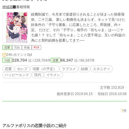
神城葵
書籍情報
経費削減で、今月末で派遣切りされることが決まった朝香瑠
依、二十三歳。 新しい勤務先も決まらず、ネットで見つけた
好条件の「子守り募集」に応募したところ、即面接、内々
定。 だけど、その「子守り」相手の「坊ちゃま」は──二十
七歳！？ そして「坊ちゃま」こと八雲千尋は、互いの利益の
為にと契約結婚を提案してきて──
恋愛
完結
長編
R18
24h.ポイント
0pt
228,704
66,347
位 / 228,704件
位 / 66,347件
小説
恋愛
恋愛
セレブ
溺愛（の予定）
ラブコメ
結婚
エタニティ
ハッピーエンド
現代
イケメン
文字数 152,819
最終更新日 2019.04.15
登録日 2018.10.08
7
件
アルファポリスの恋愛小説のご紹介