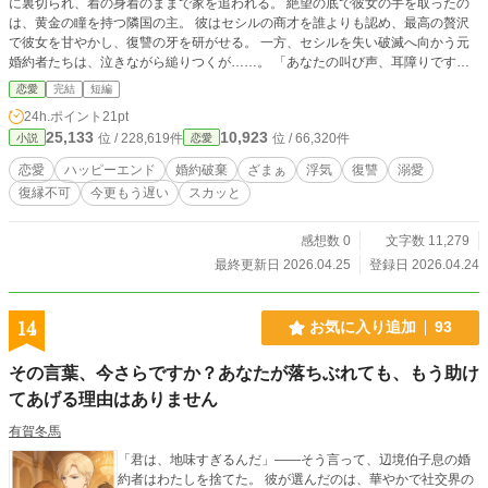
に裏切られ、着の身着のままで家を追われる。 絶望の底で彼女の手を取ったの
は、黄金の瞳を持つ隣国の主。 彼はセシルの商才を誰よりも認め、最高の贅沢
で彼女を甘やかし、復讐の牙を研がせる。 一方、セシルを失い破滅へ向かう元
婚約者たちは、泣きながら縋りつくが……。 「あなたの叫び声、耳障りです
わ」
恋愛
完結
短編
24h.ポイント
21pt
25,133
10,923
位 / 228,619件
位 / 66,320件
小説
恋愛
恋愛
ハッピーエンド
婚約破棄
ざまぁ
浮気
復讐
溺愛
復縁不可
今更もう遅い
スカッと
感想数 0
文字数 11,279
最終更新日 2026.04.25
登録日 2026.04.24
14
お気に入り追加
93
その言葉、今さらですか？あなたが落ちぶれても、もう助け
てあげる理由はありません
有賀冬馬
「君は、地味すぎるんだ」――そう言って、辺境伯子息の婚
約者はわたしを捨てた。 彼が選んだのは、華やかで社交界の