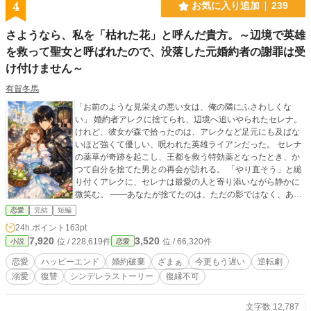
4
お気に入り追加
239
さようなら、私を「枯れた花」と呼んだ貴方。～辺境で英雄
を救って聖女と呼ばれたので、没落した元婚約者の謝罪は受
け付けません～
有賀冬馬
「お前のような見栄えの悪い女は、俺の隣にふさわしくな
い」 婚約者アレクに捨てられ、辺境へ追いやられたセレナ。
けれど、彼女が森で拾ったのは、アレクなど足元にも及ばな
いほど強くて優しい、呪われた英雄ライアンだった。 セレナ
の薬草が奇跡を起こし、王都を救う特効薬となったとき、か
つて自分を捨てた男との再会が訪れる。 「やり直そう」と縋
り付くアレクに、セレナは最愛の人と寄り添いながら静かに
微笑む。 ――あなたが捨てたのは、ただの影ではなく、あな
たの未来そのものだったのですよ。
恋愛
完結
短編
24h.ポイント
163pt
7,920
3,520
位 / 228,619件
位 / 66,320件
小説
恋愛
恋愛
ハッピーエンド
婚約破棄
ざまぁ
今更もう遅い
逆転劇
溺愛
復讐
シンデレラストーリー
復縁不可
文字数 12,787