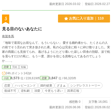
最終更新日 2026.03.02
登録日 2026.02.27
5
お気に入り追加
110
見る目のないあなたに
有賀冬馬
​「地味で退屈なお前なんて、もういらない」 ​愛する婚約者から、たくさんの人
の前でそう言われて突き放された夜。私の心は完全に粉々に砕け散りました。実
家の両親にも見捨てられ、逃げるようにたどり着いた寂しい田舎の別邸。涙で枕
を濡らすだけの私に、もう一度、誰かを信じる資格なんてあるのでしょう
か……。
恋愛
完結
短編
24h.ポイント
142pt
8,573
3,847
位 / 228,619件
位 / 66,320件
小説
恋愛
恋愛
ハッピーエンド
婚約破棄
ざまぁ
シンデレラストーリー
復縁不可
逆転劇
溺愛
今更もう遅い
因果応報
感想数 0
文字数 16,081
最終更新日 2026.06.06
登録日 2026.06.02