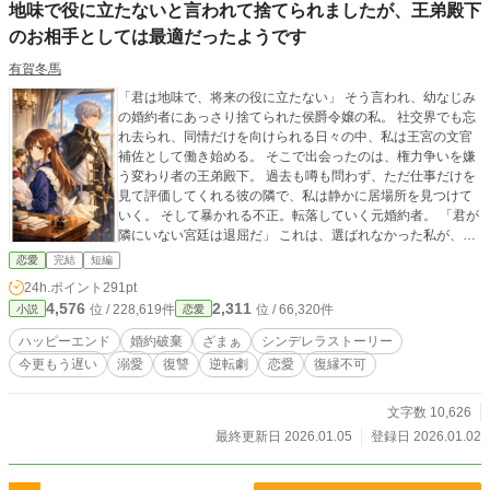
地味で役に立たないと言われて捨てられましたが、王弟殿下
のお相手としては最適だったようです
有賀冬馬
「君は地味で、将来の役に立たない」 そう言われ、幼なじみ
の婚約者にあっさり捨てられた侯爵令嬢の私。 社交界でも忘
れ去られ、同情だけを向けられる日々の中、私は王宮の文官
補佐として働き始める。 そこで出会ったのは、権力争いを嫌
う変わり者の王弟殿下。 過去も噂も問わず、ただ仕事だけを
見て評価してくれる彼の隣で、私は静かに居場所を見つけて
いく。 そして暴かれる不正。転落していく元婚約者。 「君が
隣にいない宮廷は退屈だ」 これは、選ばれなかった私が、必
要とされる私になる物語。
恋愛
完結
短編
24h.ポイント
291pt
4,576
2,311
位 / 228,619件
位 / 66,320件
小説
恋愛
ハッピーエンド
婚約破棄
ざまぁ
シンデレラストーリー
今更もう遅い
溺愛
復讐
逆転劇
恋愛
復縁不可
文字数 10,626
最終更新日 2026.01.05
登録日 2026.01.02