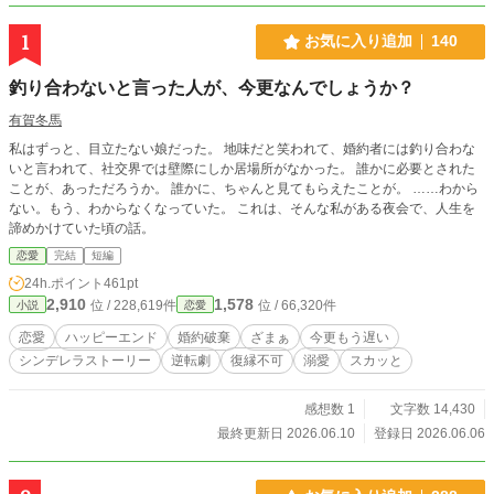
1
お気に入り追加
140
釣り合わないと言った人が、今更なんでしょうか？
有賀冬馬
私はずっと、目立たない娘だった。 地味だと笑われて、婚約者には釣り合わな
いと言われて、社交界では壁際にしか居場所がなかった。 誰かに必要とされた
ことが、あっただろうか。 誰かに、ちゃんと見てもらえたことが。 ……わから
ない。もう、わからなくなっていた。 これは、そんな私がある夜会で、人生を
諦めかけていた頃の話。
恋愛
完結
短編
24h.ポイント
461pt
2,910
1,578
位 / 228,619件
位 / 66,320件
小説
恋愛
恋愛
ハッピーエンド
婚約破棄
ざまぁ
今更もう遅い
シンデレラストーリー
逆転劇
復縁不可
溺愛
スカッと
感想数 1
文字数 14,430
最終更新日 2026.06.10
登録日 2026.06.06