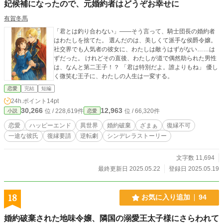
妃候補になったので、元婚約者はどうぞお幸せに
有賀冬馬
「君とは釣り合わない」――そう言って、騎士団長の婚約者
はわたしを捨てた。 選んだのは、美しくて派手な侯爵令嬢。
社交界でも人気者の彼女に、わたしは敵うはずがない……は
ずだった。 けれどその直後、わたしが道で偶然助られた男性
は、なんと第二王子！？ 「君は特別だよ。誰よりもね」 優し
く微笑む王子に、わたしの人生は一変する。
恋愛
完結
短編
24h.ポイント
14pt
30,266
12,963
位 / 228,619件
位 / 66,320件
小説
恋愛
恋愛
ハッピーエンド
異世界
婚約破棄
ざまぁ
復縁不可
一途な彼氏
復縁要請
逆転劇
シンデレラストーリー
文字数 11,694
最終更新日 2025.05.22
登録日 2025.05.19
18
お気に入り追加
94
婚約破棄された地味令嬢、隣国の溺愛王太子様にさらわれて