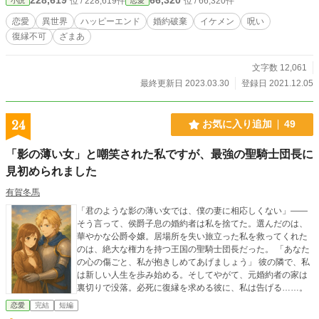
位 / 228,619件
位 / 66,320件
小説
恋愛
女は、長年自分を散々馬鹿にしてきた彼と復縁する気はさらさらなかった。
恋愛
異世界
ハッピーエンド
婚約破棄
イケメン
呪い
復縁不可
ざまあ
文字数 12,061
最終更新日 2023.03.30
登録日 2021.12.05
24
お気に入り追加
49
「影の薄い女」と嘲笑された私ですが、最強の聖騎士団長に
見初められました
有賀冬馬
「君のような影の薄い女では、僕の妻に相応しくない」――
そう言って、侯爵子息の婚約者は私を捨てた。選んだのは、
華やかな公爵令嬢。居場所を失い旅立った私を救ってくれた
のは、絶大な権力を持つ王国の聖騎士団長だった。 「あなた
の心の傷ごと、私が抱きしめてあげましょう」 彼の隣で、私
は新しい人生を歩み始める。そしてやがて、元婚約者の家は
裏切りで没落。必死に復縁を求める彼に、私は告げる……。
恋愛
完結
短編