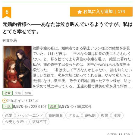
6
お気に入り追加
174
元婚約者様へ――あなたは泣き叫んでいるようですが、私は
とても幸せです。
有賀冬馬
侯爵令嬢の私は、婚約者である騎士アラン様との結婚を夢見
ていた。 けれど彼は、「平凡な令嬢は団長の妻にふさわしく
ない」と、私を捨ててより高位の令嬢を選ぶ。 ​絶望に暮れた
私が、旅の道中で出会ったのは、国中から恐れられる魔導王
様だった。 「君は決して平凡なんかじゃない」 誰も知らない
優しい笑顔で、私を大切に扱ってくれる彼。やがて私たちは
夫婦になり、数年後。 ​政争で窮地に陥ったアラン様が、助け
を求めて城にやってくる。 玉座の横で微笑む私を見て愕然と
する彼に、魔導王様は冷たく一言。 「我が妃を泣かせた罪、
恋愛
完結
短編
覚悟はあるな」 ――ああ、アラン様。あなたに捨てられたお
24h.ポイント
134pt
かげで、私はこんなに幸せになりました。心から、どうぞお
8,870
3,975
位 / 228,619件
位 / 66,320件
小説
恋愛
幸せに。
恋愛
ハッピーエンド
婚約破棄
ざまぁ
逆転劇
復讐
溺愛
今更もう遅い
復縁不可
文字数 11,128