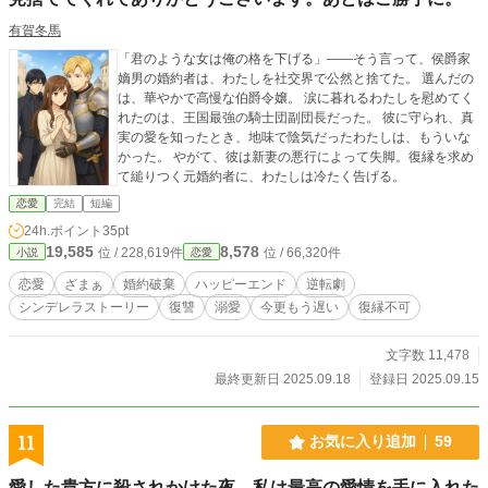
有賀冬馬
「君のような女は俺の格を下げる」――そう言って、侯爵家
嫡男の婚約者は、わたしを社交界で公然と捨てた。 選んだの
は、華やかで高慢な伯爵令嬢。 涙に暮れるわたしを慰めてく
れたのは、王国最強の騎士団副団長だった。 彼に守られ、真
実の愛を知ったとき、地味で陰気だったわたしは、もういな
かった。 やがて、彼は新妻の悪行によって失脚。復縁を求め
て縋りつく元婚約者に、わたしは冷たく告げる。
恋愛
完結
短編
24h.ポイント
35pt
19,585
8,578
位 / 228,619件
位 / 66,320件
小説
恋愛
恋愛
ざまぁ
婚約破棄
ハッピーエンド
逆転劇
シンデレラストーリー
復讐
溺愛
今更もう遅い
復縁不可
文字数 11,478
最終更新日 2025.09.18
登録日 2025.09.15
11
お気に入り追加
59
愛した貴方に殺されかけた夜、私は最高の愛情を手に入れた