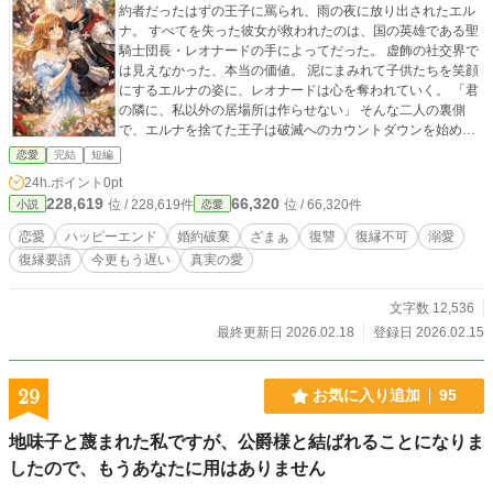
約者だったはずの王子に罵られ、雨の夜に放り出されたエル
ナ。 すべてを失った彼女が救われたのは、国の英雄である聖
騎士団長・レオナードの手によってだった。 虚飾の社交界で
は見えなかった、本当の価値。 泥にまみれて子供たちを笑顔
にするエルナの姿に、レオナードは心を奪われていく。 「君
の隣に、私以外の居場所は作らせない」 そんな二人の裏側
で、エルナを捨てた王子は破滅へのカウントダウンを始めて
いた。
恋愛
完結
短編
24h.ポイント
0pt
228,619
66,320
位 / 228,619件
位 / 66,320件
小説
恋愛
恋愛
ハッピーエンド
婚約破棄
ざまぁ
復讐
復縁不可
溺愛
復縁要請
今更もう遅い
真実の愛
文字数 12,536
最終更新日 2026.02.18
登録日 2026.02.15
29
お気に入り追加
95
地味子と蔑まれた私ですが、公爵様と結ばれることになりま
したので、もうあなたに用はありません