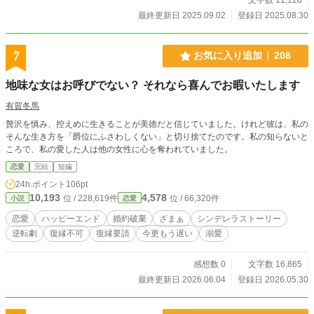
最終更新日 2025.09.02
登録日 2025.08.30
7
お気に入り追加
208
地味な女はお呼びでない？ それなら喜んでお暇いたします
有賀冬馬
贅沢を慎み、控えめに生きることが美徳だと信じていました。けれど彼は、私の
そんな生き方を「爵位にふさわしくない」と切り捨てたのです。私の知らないと
ころで、私の愛した人は他の女性に心を奪われていました。
恋愛
完結
短編
24h.ポイント
106pt
10,193
4,578
位 / 228,619件
位 / 66,320件
小説
恋愛
恋愛
ハッピーエンド
婚約破棄
ざまぁ
シンデレラストーリー
逆転劇
復縁不可
復縁要請
今更もう遅い
溺愛
感想数 0
文字数 16,865
最終更新日 2026.06.04
登録日 2026.05.30