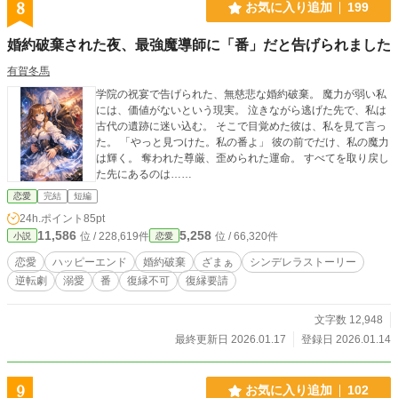
8
お気に入り追加
199
婚約破棄された夜、最強魔導師に「番」だと告げられました
有賀冬馬
学院の祝宴で告げられた、無慈悲な婚約破棄。 魔力が弱い私
には、価値がないという現実。 泣きながら逃げた先で、私は
古代の遺跡に迷い込む。 そこで目覚めた彼は、私を見て言っ
た。 「やっと見つけた。私の番よ」 彼の前でだけ、私の魔力
は輝く。 奪われた尊厳、歪められた運命。 すべてを取り戻し
た先にあるのは……
恋愛
完結
短編
24h.ポイント
85pt
11,586
5,258
位 / 228,619件
位 / 66,320件
小説
恋愛
恋愛
ハッピーエンド
婚約破棄
ざまぁ
シンデレラストーリー
逆転劇
溺愛
番
復縁不可
復縁要請
文字数 12,948
最終更新日 2026.01.17
登録日 2026.01.14
9
お気に入り追加
102