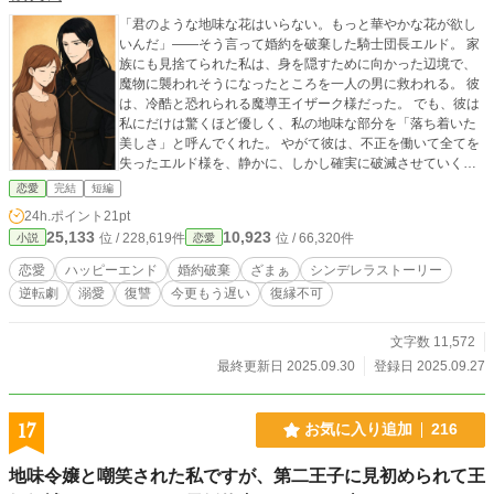
「君のような地味な花はいらない。もっと華やかな花が欲し
いんだ」――そう言って婚約を破棄した騎士団長エルド。 家
族にも見捨てられた私は、身を隠すために向かった辺境で、
魔物に襲われそうになったところを一人の男に救われる。 彼
は、冷酷と恐れられる魔導王イザーク様だった。 でも、彼は
私にだけは驚くほど優しく、私の地味な部分を「落ち着いた
美しさ」と呼んでくれた。 やがて彼は、不正を働いて全てを
失ったエルド様を、静かに、しかし確実に破滅させていく。
私は、そんな彼の隣で、穏やかに微笑む。もう、あなたを愛
恋愛
完結
短編
していません。
24h.ポイント
21pt
25,133
10,923
位 / 228,619件
位 / 66,320件
小説
恋愛
恋愛
ハッピーエンド
婚約破棄
ざまぁ
シンデレラストーリー
逆転劇
溺愛
復讐
今更もう遅い
復縁不可
文字数 11,572
最終更新日 2025.09.30
登録日 2025.09.27
17
お気に入り追加
216
地味令嬢と嘲笑された私ですが、第二王子に見初められて王