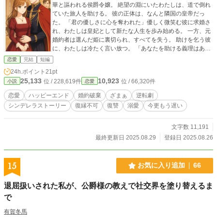
華と謳われる侯爵令嬢。 絶望の淵にいたわたしは、道で倒れ
ていた旅人を助ける。 彼の正体は、なんと隣国の皇帝だっ
た。 「君の優しさに心を奪われた」優しく微笑む彼に求婚さ
れ、わたしは皇妃として新たな人生を歩み始める。 一方、元
婚約者は選んだ姫に裏切られ、すべてを失う。 助けを乞う彼
に、わたしは冷たく言い放つ。 「あなたを助ける義理はあり
ません」。
恋愛
完結
短編
24h.ポイント
21pt
25,133
10,923
位 / 228,619件
位 / 66,320件
小説
恋愛
恋愛
ハッピーエンド
婚約破棄
ざまぁ
逆転劇
シンデレラストーリー
復縁不可
復讐
溺愛
今更もう遅い
文字数 11,191
最終更新日 2025.08.29
登録日 2025.08.26
15
お気に入り追加
66
退屈扱いされた私が、公爵様の教えで社交界を塗り替えるま
で
有賀冬馬