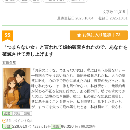
文字数 11,315
最終更新日 2025.10.04
登録日 2025.10.01
22
お気に入り追加
73
「つまらない女」と言われて婚約破棄されたので、あなたを
破滅させて差し上げます
有賀冬馬
「お前のような、つまらない女は、私にはもう必要ない」―
―舞踏会でそう言い放たれ、婚約を破棄された私。人々の嘲
笑に耐え、心の中で静かに燃えたのは、復讐の炎だった。地
味な私だからこそ、誰も気づかない。私は密かに、元婚約者
が関わる不正を記録し始めた。ある雨の日、助けを求めてき
たのは、辺境の若き伯爵。彼は、私の密かな知恵に感嘆し、
共に悪を暴くことを誓った。私を嘲笑し、見下した者たち
が、すべてを失って崩れ落ちたとき、私は初めて、愛される
喜びを知る。
恋愛
完結
短編
24h.ポイント
0pt
228,619
66,320
位 / 228,619件
位 / 66,320件
小説
恋愛