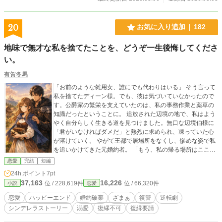
20
お気に入り追加
182
地味で無才な私を捨てたことを、どうぞ一生後悔してくださ
い。
有賀冬馬
「お前のような雑用女、誰にでも代わりはいる」 そう言って
私を捨てたディーン様。でも、彼は気づいていなかったので
す。公爵家の繁栄を支えていたのは、私の事務作業と薬草の
知識だったということに。 追放された辺境の地で、私はよう
やく自分らしく生きる道を見つけました。無口な辺境伯様に
「君がいなければダメだ」と熱烈に求められ、凍っていた心
が溶けていく。 やがて王都で居場所をなくし、惨めな姿で私
を追いかけてきた元婚約者。 「もう、私の帰る場所はここし
かありませんから」 絶望する彼を背に、私は最愛の人と共に
恋愛
完結
短編
歩み出します。
24h.ポイント
7pt
37,163
16,226
位 / 228,619件
位 / 66,320件
小説
恋愛
恋愛
ハッピーエンド
婚約破棄
ざまぁ
復讐
逆転劇
シンデレラストーリー
溺愛
復縁不可
復縁要請