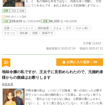
る」と、私の地味な外見ではなく、内面を深く理解し、大切
にしてくれるんです。あれよあれよと王妃候補にまでなって
しまって……！？ その頃、侯爵令嬢に振り回されてボロボロ
恋愛
完結
短編
になった元婚約者が、私の元へ復縁を求めて現れます。で
24h.ポイント
0pt
も、もう私には、最高の王子様がいるから。
228,619
66,320
位 / 228,619件
位 / 66,320件
小説
恋愛
恋愛
ハッピーエンド
婚約破棄
ざまぁ
王子
今さら遅い
スカッと
逆転劇
溺愛
復縁不可
文字数 13,613
最終更新日 2025.07.24
登録日 2025.07.21
26
お気に入り追加
66
地味令嬢の私ですが、王太子に見初められたので、元婚約者
様からの復縁はお断りします
有賀冬馬
子爵令嬢の私は、いつだって日陰者。 唯一の光だった公爵子
息ヴィルヘルム様の婚約者という立場も、あっけなく捨てら
れた。「君のようなつまらない娘は、公爵家の妻にふさわし
くない」と。 もう二度と恋なんてしない。 そう思っていた私