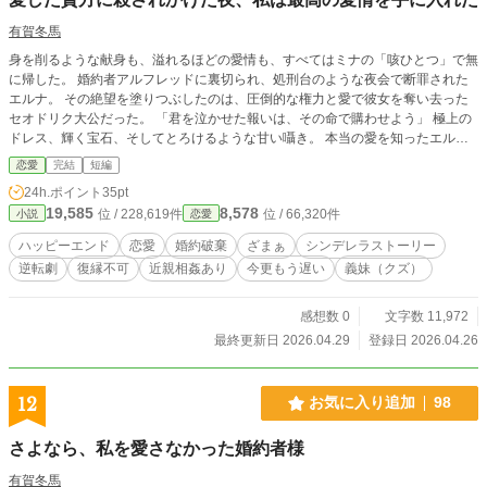
有賀冬馬
身を削るような献身も、溢れるほどの愛情も、すべてはミナの「咳ひとつ」で無
に帰した。 婚約者アルフレッドに裏切られ、処刑台のような夜会で断罪された
エルナ。 その絶望を塗りつぶしたのは、圧倒的な権力と愛で彼女を奪い去った
セオドリク大公だった。 「君を泣かせた報いは、その命で購わせよう」 極上の
ドレス、輝く宝石、そしてとろけるような甘い囁き。 本当の愛を知ったエルナ
の影で、罪をなすりつけ合い自滅していく元婚約者たち。
恋愛
完結
短編
24h.ポイント
35pt
19,585
8,578
位 / 228,619件
位 / 66,320件
小説
恋愛
ハッピーエンド
恋愛
婚約破棄
ざまぁ
シンデレラストーリー
逆転劇
復縁不可
近親相姦あり
今更もう遅い
義妹（クズ）
感想数 0
文字数 11,972
最終更新日 2026.04.29
登録日 2026.04.26
12
お気に入り追加
98
さよなら、私を愛さなかった婚約者様
有賀冬馬