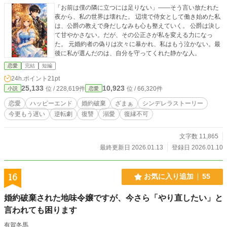
「お前は僕の隣に立つには足りない」――そう言い放たれた
夜から、私の世界は壊れた。 辺境で侍女として働き始めた私
は、公爵の教えで身だしなみも心も整えていく。 公爵は決し
て甘やかさない。だが、その公正さが私を変える力になっ
た。 元婚約者の偽りは次々に暴かれ、私はもう泣かない。最
後に私が選んだのは、自分を守ってくれた静かな人。
恋愛
完結
短編
24h.ポイント
21pt
25,133
10,923
位 / 228,619件
位 / 66,320件
小説
恋愛
恋愛
ハッピーエンド
婚約破棄
ざまぁ
シンデレラストーリー
今更もう遅い
逆転劇
復讐
溺愛
復縁不可
文字数 11,865
最終更新日 2026.01.13
登録日 2026.01.10
16
お気に入り追加
55
婚約破棄された地味令嬢ですが、今さら「やり直したい」と
言われても困ります
有賀冬馬