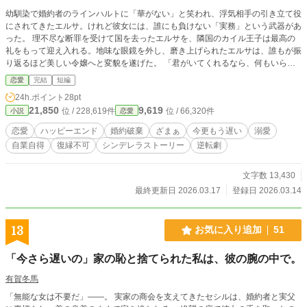
幼馴染で婚約者のラインハルトに「華がない」と笑われ、浮気相手の引き立て役
にされてきたエルサ。けれど彼女には、誰にも負けない「実務」という武器があ
った。 理不尽な断罪を受けて国を去ったエルサを、隣国のカイル王子は最高の
礼をもって迎え入れる。地味な眼鏡を外し、磨き上げられたエルサは、誰もが振
り返るほど美しい令嬢へと変貌を遂げた。 「君がいてくれるなら、何もいらな
い」 甘い言葉で溺愛されるエルサ。対照的に、自業自得で没落する元婚約者。
恋愛
完結
短編
24h.ポイント
28pt
21,850
9,619
位 / 228,619件
位 / 66,320件
小説
恋愛
恋愛
ハッピーエンド
婚約破棄
ざまぁ
今更もう遅い
溺愛
自業自得
復縁不可
シンデレラストーリー
逆転劇
文字数 13,430
最終更新日 2026.03.17
登録日 2026.03.14
13
お気に入り追加
51
「今さら遅いの」家の恥と捨てられた私は、彼の腕の中で。
有賀冬馬
「無能な女は不要だ」――。 実家の商会を支えてきたセシルは、婚約者と実父