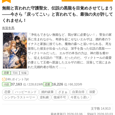
無能と言われた守護聖女、伝説の黒龍を目覚めさせてしまう
――今さら「戻ってこい」と言われても、最強の夫が許して
くれません！
有賀冬馬
「浄化もできない無能など、我が家に必要ない！」 聖女の家
系に生まれながら、奇跡を起こせないエルザは、婚約者のラ
イナスと家族に捨てられ、魔物の森へと追いやられる。 死を
覚悟した彼女が出会ったのは、深手を負った伝説の黒龍――
ヴィクトールだった。 エルザの本当の力は、神の獣を癒や
し、従える伝説の「守護」だったのだ。 ヴィクトールの最愛
の妻として王都へ凱旋したエルザの前に、没落して泥にまみ
れた元婚約者が現れて……。
恋愛
完結
短編
24h.ポイント
7pt
37,163
16,226
位 / 228,619件
位 / 66,320件
小説
恋愛
恋愛
ハッピーエンド
婚約破棄
ざまぁ
自業自得
溺愛
シンデレラストーリー
逆転劇
復縁不可
今更もう遅い
文字数 14,913
最終更新日 2026.03.06
登録日 2026.03.03