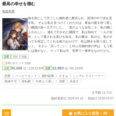
最高の幸せを掴む
有賀冬馬
身を粉にして尽くした婚約者に裏切られ、泥濘の中で涙を流
す私。 そんな私を見つけてくれたのは、黄金の髪を持つ美し
い隣国の第一王子でした。 「君のような女性こそ、私の隣に
ふさわしい」 連れて行かれた隣国で、私は初めて「一人の女
性」として愛される喜びを知る。 私の魔法、私の心、私のす
べてを肯定してくれる彼のおかげで、私は輝きを取り戻して
いく。 今さら「戻ってこい」と叫ぶ元婚約者の声は、もう私
には届かない。 だって私は今、世界で一番幸せなのだから。
恋愛
完結
短編
24h.ポイント
14pt
30,266
12,963
位 / 228,619件
位 / 66,320件
小説
恋愛
恋愛
ハッピーエンド
婚約破棄
ざまぁ
シンデレラストーリー
復縁不可
逆転劇
今更もう遅い
溺愛
見返す
文字数 13,710
最終更新日 2026.03.10
登録日 2026.03.07
19
お気に入り追加
85