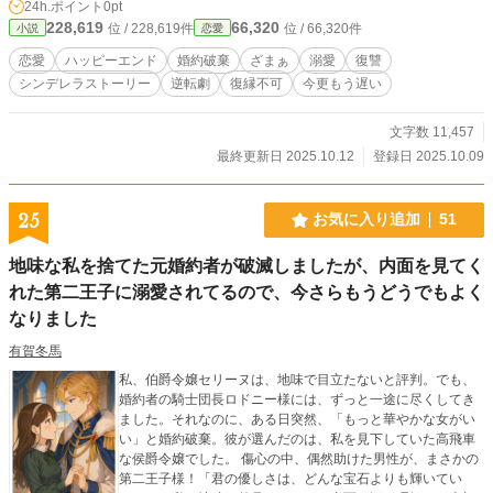
24h.ポイント
0pt
228,619
66,320
位 / 228,619件
位 / 66,320件
小説
恋愛
恋愛
ハッピーエンド
婚約破棄
ざまぁ
溺愛
復讐
シンデレラストーリー
逆転劇
復縁不可
今更もう遅い
文字数 11,457
最終更新日 2025.10.12
登録日 2025.10.09
25
お気に入り追加
51
地味な私を捨てた元婚約者が破滅しましたが、内面を見てく
れた第二王子に溺愛されてるので、今さらもうどうでもよく
なりました
有賀冬馬
私、伯爵令嬢セリーヌは、地味で目立たないと評判。でも、
婚約者の騎士団長ロドニー様には、ずっと一途に尽くしてき
ました。それなのに、ある日突然、「もっと華やかな女がい
い」と婚約破棄。彼が選んだのは、私を見下していた高飛車
な侯爵令嬢でした。 傷心の中、偶然助けた男性が、まさかの
第二王子様！「君の優しさは、どんな宝石よりも輝いてい