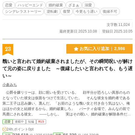
恋愛
ハッピーエンド
婚約破棄
ざまぁ
溺愛
シンデレラストーリー
逆転劇
復讐
今更もう遅い
復縁不可
文字数 11,024
最終更新日 2025.10.08
登録日 2025.10.05
23
お気に入り追加
2,986
醜いと言われて婚約破棄されましたが、その瞬間呪いが解け
て元の姿に戻りました ～復縁したいと言われても、もう遅
い～
小倉みち
公爵令嬢リリーは、顔に呪いを受けている。 顔半分が恐ろしい異形のもの
となっていた彼女は仮面をつけて生活していた。 そんな彼女を婚約者である
第二王子は忌み嫌い、蔑んだ。 「お前のような醜い女と付き合う気はない。俺
はほかの女と結婚するから、婚約破棄しろ」 パーティ会場で、みんなの前で
馬鹿にされる彼女。 ――しかし。 実はその呪い、婚約破棄が解除条件だっ
たようで――。 みるみるうちに呪いが解け、元の美しい姿に戻ったリリー。
恋愛
連載中
短編
R15
彼女はその足で、醜い姿でも好きだと言ってくれる第一王子に会いに行く。
24h.ポイント
0pt
第二王子は、彼女の元の姿を見て復縁を申し込むのだったが――。 当然彼
228,619
66,320