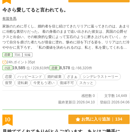
今さら愛してると言われても。
有賀冬馬
家族のために尽くし、婚約者を信じ続けてきたリリアに返ってきたのは、あまり
に冷酷な裏切りだった。 着の身着のままで追い出された彼女は、異国の公爵ゼ
クスと出会い、その献身的な愛によって宝石のように磨き上げられていく。 か
つて自分を虐げた者たちが借金に塗れ、惨めに頭を下げる姿を、リリアはただ冷
ややかに見下ろす。 「私の価値を決められるのは、私と、私を愛してくれる彼
だけです」
恋愛
完結
短編
24h.ポイント
35pt
19,585
8,578
位 / 228,619件
位 / 66,320件
小説
恋愛
恋愛
ハッピーエンド
婚約破棄
ざまぁ
シンデレラストーリー
復讐
逆転劇
今更もう遅い
復縁不可
スカッと
感想数 0
文字数 14,449
最終更新日 2026.04.10
登録日 2026.04.06
10
お気に入り追加
134
見捨ててくれてありがとうございます。あとはご勝手に。