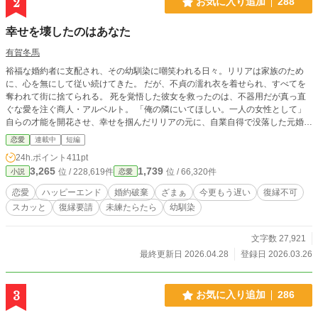
2
お気に入り追加
288
幸せを壊したのはあなた
有賀冬馬
裕福な婚約者に支配され、その幼馴染に嘲笑われる日々。リリアは家族のため
に、心を無にして従い続けてきた。 だが、不貞の濡れ衣を着せられ、すべてを
奪われて街に捨てられる。 死を覚悟した彼女を救ったのは、不器用だが真っ直
ぐな愛を注ぐ商人・アルベルト。 「俺の隣にいてほしい。一人の女性として」
自らの才能を開花させ、幸せを掴んだリリアの元に、自業自得で没落した元婚約
者が這い寄る。 「お前がいなければ何もできないんだ！」 ……知っています。
恋愛
連載中
短編
だからこそ、私は貴方を助けない。
24h.ポイント
411pt
3,265
1,739
位 / 228,619件
位 / 66,320件
小説
恋愛
恋愛
ハッピーエンド
婚約破棄
ざまぁ
今更もう遅い
復縁不可
スカッと
復縁要請
未練たらたら
幼馴染
文字数 27,921
最終更新日 2026.04.28
登録日 2026.03.26
3
お気に入り追加
286