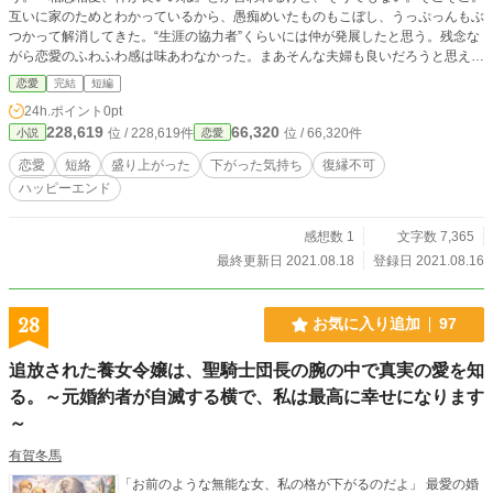
互いに家のためとわかっているから、愚痴めいたものもこぼし、うっぷっんもぶ
つかって解消してきた。“生涯の協力者”くらいには仲が発展したと思う。残念な
がら恋愛のふわふわ感は味あわなかった。まあそんな夫婦も良いだろうと思えた
頃。 学園で、婚約が「好きな女ができた。」「婚約破棄してくれるって言った
恋愛
完結
短編
よな？」 まあ、言った記憶はある。もうそろそろ卒業というこの時期とは思わ
24h.ポイント
0pt
なかったけど。 「いつから？」と聞いたら…おいおい浮気じゃないか。
228,619
66,320
位 / 228,619件
位 / 66,320件
小説
恋愛
恋愛
短絡
盛り上がった
下がった気持ち
復縁不可
ハッピーエンド
感想数 1
文字数 7,365
最終更新日 2021.08.18
登録日 2021.08.16
28
お気に入り追加
97
追放された養女令嬢は、聖騎士団長の腕の中で真実の愛を知
る。～元婚約者が自滅する横で、私は最高に幸せになります
～
有賀冬馬
「お前のような無能な女、私の格が下がるのだよ」 最愛の婚