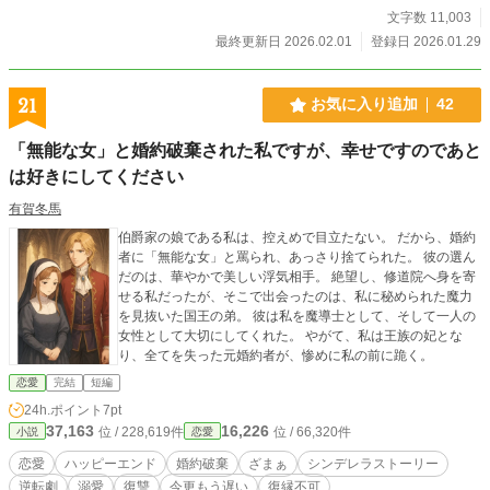
文字数 11,003
最終更新日 2026.02.01
登録日 2026.01.29
21
お気に入り追加
42
「無能な女」と婚約破棄された私ですが、幸せですのであと
は好きにしてください
有賀冬馬
伯爵家の娘である私は、控えめで目立たない。 だから、婚約
者に「無能な女」と罵られ、あっさり捨てられた。 彼の選ん
だのは、華やかで美しい浮気相手。 絶望し、修道院へ身を寄
せる私だったが、そこで出会ったのは、私に秘められた魔力
を見抜いた国王の弟。 彼は私を魔導士として、そして一人の
女性として大切にしてくれた。 やがて、私は王族の妃とな
り、全てを失った元婚約者が、惨めに私の前に跪く。
恋愛
完結
短編
24h.ポイント
7pt
37,163
16,226
位 / 228,619件
位 / 66,320件
小説
恋愛
恋愛
ハッピーエンド
婚約破棄
ざまぁ
シンデレラストーリー
逆転劇
溺愛
復讐
今更もう遅い
復縁不可