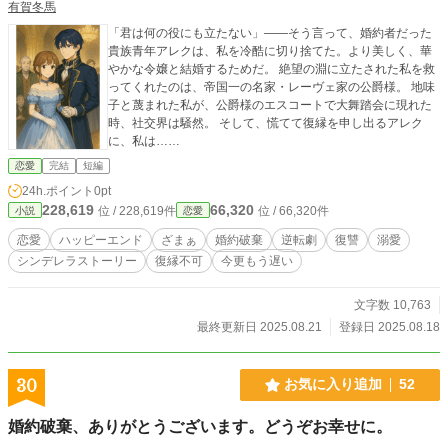
有賀冬馬
「君は何の役にも立たない」――そう言って、婚約者だった
貴族青年アレクは、私を冷酷に切り捨てた。より美しく、華
やかな令嬢と結婚するためだ。 絶望の淵に立たされた私を救
ってくれたのは、帝国一の名家・レーヴェ家の公爵様。 地味
子と蔑まれた私が、公爵様のエスコートで大舞踏会に現れた
時、社交界は騒然。 そして、慌てて復縁を申し出るアレク
に、私は……
恋愛
完結
短編
24h.ポイント
0pt
228,619
66,320
位 / 228,619件
位 / 66,320件
小説
恋愛
恋愛
ハッピーエンド
ざまぁ
婚約破棄
逆転劇
復讐
溺愛
シンデレラストーリー
復縁不可
今更もう遅い
文字数 10,763
最終更新日 2025.08.21
登録日 2025.08.18
30
お気に入り追加
52
婚約破棄、ありがとうございます。どうぞお幸せに。