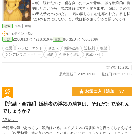
の前に現れたのは、傷を負った一人の青年。 彼を献身的に看
病したことから、私の運命は大きく動き出す。 彼は、この国
の王太子だったのだ。 「君の優しさに心を奪われた。君を私
だけのものにしたい」と、彼は私を強く守ると誓ってくれ
た。 一方、私を捨てた元婚約者は、新しい婚約者に振り回さ
恋愛
完結
短編
れ、全てを失う。 私に助けを求めてきた彼に、私は……
24h.ポイント
0pt
228,619
66,320
位 / 228,619件
位 / 66,320件
小説
恋愛
恋愛
ハッピーエンド
ざまぁ
婚約破棄
逆転劇
復讐
シンデレラストーリー
溺愛
今更もう遅い
復縁不可
文字数 12,861
最終更新日 2025.09.06
登録日 2025.09.03
27
お気に入り追加
37
【完結・全7話】婚約者の浮気の清算は、それだけで済むん
でしょうか？
BBやっこ
子爵家令嬢であっても、婚約はいる。エイブリンの昔馴染みと言ってしまえばそ
う。『相思相愛、仲が良いのね』とか言われるけど、そうでもない。そこそこ。