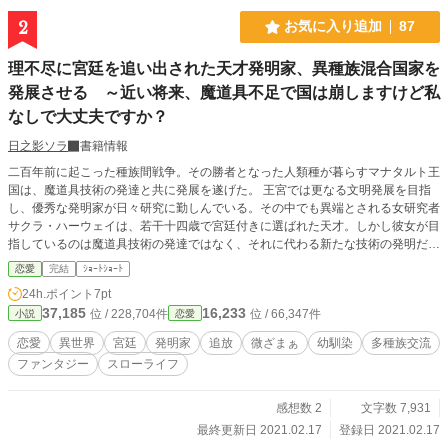
2
お気に入り追加
87
理不尽に宮廷を追い出された天才発明家、異種族混合国家を
発展させる ～近い将来、魔道具不足で国は崩しますけど私
なしで大丈夫ですか？
日之影ソラ
書籍情報
二百年前に起こった種族間戦争。その勝者となった人類種が暮らすマナタルト王
国は、魔道具技術の発達と共に発展を遂げた。 王宮では更なる文明発展を目指
し、優秀な発明家が日々研究に勤しんでいる。その中でも異端とされる女研究者
サクラ・ハーウェイは、若干十四歳で宮廷付きに選ばれた天才。しかし彼女が目
指しているのは魔道具技術の発達ではなく、それに代わる新たな技術の発明だっ
た。 魔道具と共に歩んできた国、魔道具を捨てると考え方を快く思わない者は
恋愛
完結
ｼｮｰﾄｼｮｰﾄ
多い。故に彼女は同業の研究者から異端の変わり者と笑われていた。 いずれ必
24h.ポイント
7pt
ず、魔道具が足りなくなる時代が来る。 亡き父の代から言い続けたが、誰も信
37,185
16,233
位 / 228,704件
位 / 66,347件
小説
恋愛
じてはくれない。 それでも彼女は研究を続ける。 彼女を支える護衛騎士のシー
クと共に、素材集めや研究に勤しむ日々。 異端と呼ばれようと理解してくれる
恋愛
異世界
宮廷
発明家
追放
微ざまぁ
幼馴染
多種族交流
人が近くにいる。それだけで幸せだった。 そんな日々が唐突に終わりを迎え
ファンタジー
スローライフ
る。 連載するかもしれない短編です。 連載版開始の際はこちらでリンクを用意
いたします。
感想数 2
文字数 7,931
最終更新日 2021.02.17
登録日 2021.02.17