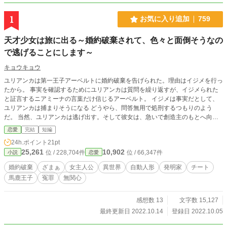
1
お気に入り追加
759
天才少女は旅に出る～婚約破棄されて、色々と面倒そうなの
で逃げることにします～
キョウキョウ
ユリアンカは第一王子アーベルトに婚約破棄を告げられた。理由はイジメを行っ
たから。 事実を確認するためにユリアンカは質問を繰り返すが、イジメられた
と証言するニアミーナの言葉だけ信じるアーベルト。 イジメは事実だとして、
ユリアンカは捕まりそうになる どうやら、問答無用で処刑するつもりのよう
だ。 当然、ユリアンカは逃げ出す。そして彼女は、急いで創造主のもとへ向か
った。 どうやら私は、婚約破棄を告げられたらしい。しかも、婚約相手の愛人
恋愛
完結
短編
をイジメていたそうだ。 そんな嘘で貶めようとしてくる彼ら。 報告を聞いた私
24h.ポイント
21pt
は、王国から出ていくことに決めた。 こんな時のために用意しておいた天空の
25,261
10,902
位 / 228,704件
位 / 66,347件
小説
恋愛
楽園を動かして、好き勝手に生きる。
婚約破棄
ざまぁ
女主人公
異世界
自動人形
発明家
チート
馬鹿王子
冤罪
無関心
感想数 13
文字数 15,127
最終更新日 2022.10.14
登録日 2022.10.05