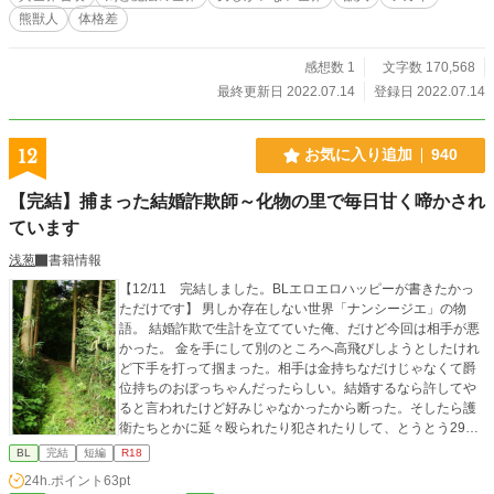
熊獣人
体格差
感想数 1
文字数 170,568
最終更新日 2022.07.14
登録日 2022.07.14
12
お気に入り追加
940
【完結】捕まった結婚詐欺師～化物の里で毎日甘く啼かされ
ています
浅葱
書籍情報
【12/11 完結しました。BLエロエロハッピーが書きたかっ
ただけです】 男しか存在しない世界「ナンシージエ」の物
語。 結婚詐欺で生計を立てていた俺、だけど今回は相手が悪
かった。 金を手にして別のところへ高飛びしようとしたけれ
ど下手を打って掴まった。相手は金持ちなだけじゃなくて爵
位持ちのおぼっちゃんだったらしい。結婚するなら許してや
ると言われたけど好みじゃなかったから断った。そしたら護
衛たちとかに延々殴られたり犯されたりして、とうとう29歳
童貞ということがバレてしまった。 「”天使”にして化物にく
BL
完結
短編
R18
れてしまえ！」 マジで？ 30歳まで童貞だと”天使”という、精
24h.ポイント
63pt
液を身体の奥で受け止めないと死んでしまう存在になってし