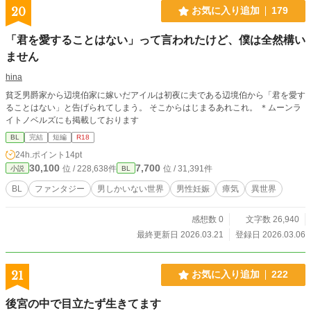
20
お気に入り追加
179
「君を愛することはない」って言われたけど、僕は全然構い
ません
hina
貧乏男爵家から辺境伯家に嫁いだアイルは初夜に夫である辺境伯から「君を愛す
ることはない」と告げられてしまう。 そこからはじまるあれこれ。 ＊ムーンラ
イトノベルズにも掲載しております
BL
完結
短編
R18
24h.ポイント
14pt
30,100
7,700
位 / 228,638件
位 / 31,391件
小説
BL
BL
ファンタジー
男しかいない世界
男性妊娠
瘴気
異世界
感想数 0
文字数 26,940
最終更新日 2026.03.21
登録日 2026.03.06
21
お気に入り追加
222
後宮の中で目立たず生きてます