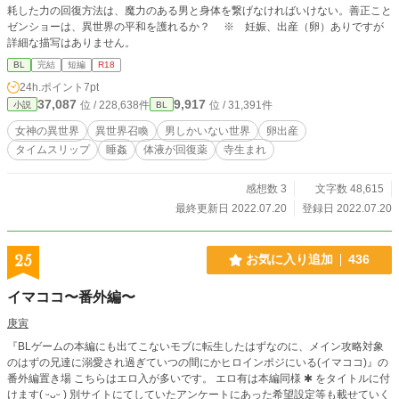
耗した力の回復方法は、魔力のある男と身体を繋げなければいけない。善正こと
ゼンショーは、異世界の平和を護れるか？ ※ 妊娠、出産（卵）ありですが
詳細な描写はありません。
BL
完結
短編
R18
24h.ポイント
7pt
37,087
9,917
位 / 228,638件
位 / 31,391件
小説
BL
女神の異世界
異世界召喚
男しかいない世界
卵出産
タイムスリップ
睡姦
体液が回復薬
寺生まれ
感想数 3
文字数 48,615
最終更新日 2022.07.20
登録日 2022.07.20
25
お気に入り追加
436
イマココ〜番外編〜
庚寅
『BLゲームの本編にも出てこないモブに転生したはずなのに、メイン攻略対象
のはずの兄達に溺愛され過ぎていつの間にかヒロインポジにいる(イマココ)』の
番外編置き場 こちらはエロ入が多いです。 エロ有は本編同様 ✱ をタイトルに付
けます( ᵕᴗᵕ ) 別サイトにてしていたアンケートにあった希望設定等も載せていく