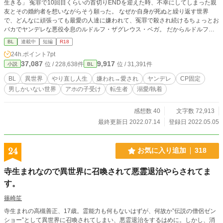
生きる」 冤罪で10回目くらいの首切りENDを迎えた時、不幸にしてしまった親
友とその婚約者を想いながらそう願った。 なぜか自身が死ぬと繰り返す世界
で、どんなに頑張っても最愛の人達に嫌われて、冤罪で殺され続けるちょっとお
バカでヤンデレな悪役令息のルドルフ・ザグレウス・ベガ。 だからルドルフは
決めた、今回は自身の神すら惑わすとさぇ称えられた美貌は隠して、瓶底眼鏡の
BL
連載中
短編
R18
陰キャになりすまし、自分は恋愛をせず推しであり前回、自分のために不幸にし
24h.ポイント
7pt
てしまった親友の騎士団長の息子であるマイケルとその婚約者である第2王子リ
37,087
9,917
位 / 228,638件
位 / 31,391件
小説
BL
オン殿下の恋愛を応援して自分は後ろに下がっていようと。 それなのに……何
故か自分を過去の世界で嫌い、殺し続けた王太子のイヴァン・アテーナー・アル
BL
異世界
やり直し人生
嫌われ→愛され
ヤンデレ
CP固定
タイルがルドルフを追いかけて来るようになってしまう。 逃げるルドルフ、追
男しかいない世界
アホの子受け
転生者
溺愛/執着
うイヴァン。 「貴方は僕を殺すので絶対無理です！！」 「殺す？？それはお前
を剥製にして飾るためか？？確かにこのまま手に入らなければそれも良いかも
な、今度こそ俺達を邪魔する全てを滅ぼしてでもお前と結ばれてみせる」 今ま
感想数 40
文字数 72,913
で散々嫌っていたのに急にヤンデレストーカー化するなんて聞いてません！！
最終更新日 2022.07.14
登録日 2022.05.05
ルドルフは無事に推しを幸せにできるのか？？そして、自身の首を今度こそ守れ
るのか？？ ※設定がシリアス（死に戻り）ですが、主人公がアホなのであまり
深刻そうでありません。特に首が外れたとか頻繁に言います。グロくならないよ
24
お気に入り追加
318
うにしていますが苦手な方はご注意ください。また、今回嫌われをはじめてかく
ので苦手な方はご注意ください。 なお、男性しかいない世界です。
寺生まれなので異世界に召喚されて悪霊退治やらされてま
す。
篠崎笙
寺生まれの高槻善正、17歳。霊能力も何もないはずが、何故か”伝説の僧侶ゼン
ショー”として異世界に召喚されてしまい、悪霊退治をするはめに。しかし、消