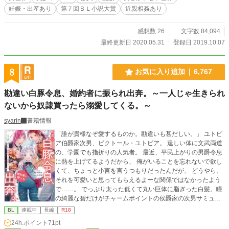
妊娠・出産あり
第７回ＢＬ小説大賞
近親相姦あり
感想数 26
文字数 84,094
最終更新日 2020.05.31
登録日 2019.10.07
8
お気に入り追加
6,767
勘違い白豚令息、婚約者に振られ出奔。～一人じゃ生きられ
ないから奴隷買ったら溺愛してくる。～
syarin
書籍情報
「誰が貴様なぞ愛するものか。勘違いも甚だしい。」 ユトビ
ア伯爵家次男、ビクトール・ユトビア。 逞しい体に文武両道
の、学園でも指折りの人気者。 最近、平民上がりの男爵令息
に熱を上げてるようだから、 俺がいることを忘れないで欲し
くて、ちょっと小言を言うつもりだったんだが、 どうやら、
それを可愛いと思ってもらえるよーな関係ではなかったよう
で……。 でっぷり太った低くて丸い巨体に脂ぎった白髪。瞳
の綺麗な碧だけがチャームポイントの侯爵家の次男サミュエ
ル・コートニーは、王立学園の中でも一番洒落てるカフェテ
BL
連載中
長編
R18
リアで婚約者のビクトールから手酷く振られてしまい……。
24h.ポイント
71pt
醜い容姿にも関わらず、愛されてると勘違いしていた事が恥