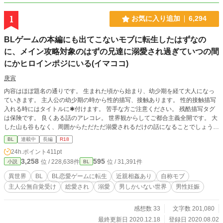
1
お気に入り追加
6,294
BLゲームの本編にも出てこないモブに転生したはずなの
に、メイン攻略対象のはずの兄達に溺愛され過ぎていつの間
にかヒロインポジにいる(イマココ)
庚寅
内容はほぼ題名の通りです。 生まれた頃から始まり、幼少期を経て大人になっ
ていきます。 主人公の幼少期の時から性的描写、接触あります。 性的接触描写
入れる時にはタイトルに✱付けます。 苦手な方ご注意ください。 残酷描写タグ
は保険です。 良くある話のアレコレ。 世界観からしてご都合主義全開です。 大
した山も谷もなく、周囲からただただ溺愛されるだけの話になることでしょう
(今の所それしか予定なし) ご都合溺愛苦労なしチート人生系が読みたい、好きと
BL
連載中
長編
R18
いう方以外は面白みないと思われます! ストーリーに意味を求める方もUターン
24h.ポイント
411pt
をオススメしますm(_ _)m 勢いのまま書くので、文章や言い回し可笑しくても脳
3,258
595
位 / 228,638件
位 / 31,391件
小説
BL
内変換したりスルーしてやってください(重要) どうしてもそういうの気になる方
は回れ右推奨。 誤字や文章おかしいなって読み返して気がついたらその都度訂
異世界
BL
BL恋愛ゲームに転生
近親相姦あり
自称モブ
正してます。 完全なる自分の趣味(内容や設定が)と息抜きのみの為の勢いでの作
主人公無自覚受け
総愛され
溺愛
男しかいない世界
男性妊娠
品。 基本の流れも作風も軽ーい感じの設定も軽ーい感じの、主人公無自覚総愛
され溺愛モノです。 近親相姦なので苦手な方はお気をつけください。 何かあれ
ばまた追記します。 更新は不定期です。 なろう様のムーンライトノベルズで掲
感想数 33
文字数 201,080
載しています。 10/23より番外編も別で掲載始めました( ᵕᴗᵕ ) こちらには初めて
最終更新日 2020.12.18
登録日 2020.08.02