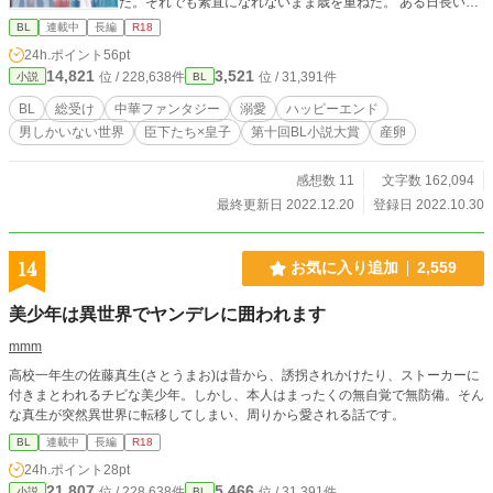
た。それでも素直になれないまま歳を重ねた。 ある日長いこ
と結婚しないでいた兄皇子たちが妻を娶ったと聞いた。五個
BL
連載中
長編
R18
目の卵を産んだ直後、勇志はたまらなくなって兄たちの妻に
24h.ポイント
56pt
会いに行く。 そこで兄たちの妻への溺愛ぶりを目の当たりに
14,821
3,521
位 / 228,638件
位 / 31,391件
小説
BL
した。 勇志は兄たちの妻に聞かれるがままに夫たちとの結婚
生活を話し、たまには強引にしてくれてもいいのにと愚痴っ
BL
総受け
中華ファンタジー
溺愛
ハッピーエンド
たら……？ すごく妻を甘やかしたかった四人の夫（臣下）×
男しかいない世界
臣下たち×皇子
第十回BL小説大賞
産卵
素直になれないけど本当は甘やかされたい妻（皇子）の溺愛
物語。 妻の気持ちを知った夫たちはこれ以上ないってぐらい
妻をどろどろに溺愛します。 妻が夫たちの愛を受け止めてあ
感想数 11
文字数 162,094
っぷあっぷしていますが、本当は甘やかされたいのでラブラ
最終更新日 2022.12.20
登録日 2022.10.30
ブボンバーです（何 ラブラブハッピーエンドです。 中華ファ
ンタジー／受け視点／産卵／溺愛／乳首責め／アナル責め／
結腸責め／おもらし（小スカ）／潮吹き／総受け／授乳プレ
14
お気に入り追加
2,559
イ／舌フェラ／尿道責め／駅弁 「巨人族の皇子たち四人と、
異世界ラブラブ性活にいたるまで」のスピンオフですが、そ
美少年は異世界でヤンデレに囲われます
ちらを読んでいなくてもお楽しみいただけます。 天使さまの
生態についてfujossyに設定を載せてあります。 「天使さまの
mmm
愛で方」 外部登録してあります。よろしくですー 表紙のイラ
高校一年生の佐藤真生(さとうまお)は昔から、誘拐されかけたり、ストーカーに
ストはNEO ZONEさんにお願いしました。向かって左から智
付きまとわれるチビな美少年。しかし、本人はまったくの無自覚で無防備。そん
明、勇志、智軒です。さすがに五人は画面に入らない（笑）
な真生が突然異世界に転移してしまい、周りから愛される話です。
とっても美しく描いていただけて嬉しいです！（自分にご褒
美
BL
連載中
長編
R18
24h.ポイント
28pt
21,807
5,466
位 / 228,638件
位 / 31,391件
小説
BL