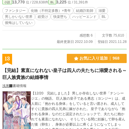
13,770
3,225
位 / 228,638件
位 / 31,391件
小説
BL
まう。 それにさせられて、俺は化物が棲むという深い森に連
れて行かれた。 化物に犯されて惨たらしく殺されるのかなー
ファンタジー
化物（不特定多数）×青年
結婚詐欺師
溺愛
って思ってたら……あれ？ なんか違う？ 「天使は貴重だか
男しかいない世界
総受け
快楽堕ち
ハッピーエンド
BL
らな」 世話係を付けられて毎日鬼たちに犯される生活が始ま
後悔はしていない
った。 結婚詐欺師だった俺が、鬼たちにたっぷり抱かれて快
楽堕ちしてしまう物語。 毎日気持ちよくてサイコーです。 悲
壮感全くナシの快楽堕ちです。化物（不特定多数）×天使にな
感想数 6
文字数 75,610
った青年。 痛いのは最初の頃のみ。化物の里へ放り込まれて
最終更新日 2022.10.09
登録日 2021.11.28
からは快楽責めになります。 世話係の鬼（混血）にもでろで
ろに愛されて本人は幸せです。 快楽堕ちハッピーエンド。 フ
ァンタジー／輪姦／尿道責め／アナル責め／乳首責め／結腸
13
お気に入り追加
968
責め／快楽堕ち／体格差／総受け／おっぱい（完結後番外
編）／おもらし（小スカ）あり／二輪挿し／天使になる 男し
【完結】素直になれない皇子は四人の夫たちに溺愛される～
か存在しない世界「ナンシージエ」のシリーズですが、他の
話とは一切絡みません。 （鬼は鬼でも別の里の話になりま
巨人族貴族の結婚事情
す） 9/23 完結後番外編開始しました～ 天使の詳しい設定に
浅葱
書籍情報
ついては「天使さまの愛で方」参照のこと→https://fujossy.jp/
books/17868 表紙の写真はイメージスタイルインフォ様から
【12/20 完結しました】 男しか存在しない世界「ナンシー
お借りしました。 注：ストレス発散用なので誤字脱字報告は
ジエ」の物語。 巨人族の皇子である勇志（ヨンジー）は、成
一切受け付けません。更新時に確認して直します。よろろー
人前に「抱かれる身体」をしていると言い渡され、成人して
ん
すぐに貴族の四人兄弟に嫁がされた。 皇子でありながら「抱
かれる身体」なのだと認定されたショックで、夫たちに抱か
れても素直になれない。 そうしている間に妊娠して卵を産ん
だ後（卵生）、身体が必要以上に疼くようになってしまっ