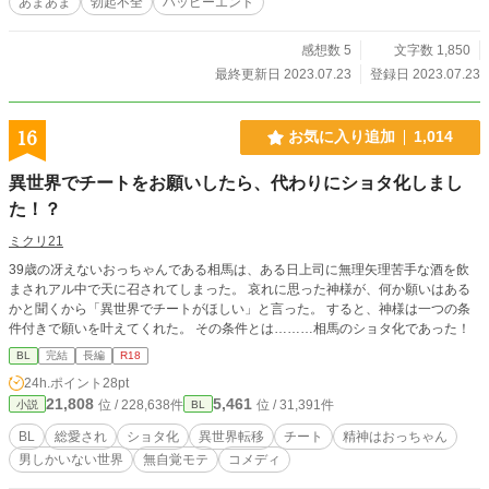
あまあま
勃起不全
ハッピーエンド
感想数 5
文字数 1,850
最終更新日 2023.07.23
登録日 2023.07.23
16
お気に入り追加
1,014
異世界でチートをお願いしたら、代わりにショタ化しまし
た！？
ミクリ21
39歳の冴えないおっちゃんである相馬は、ある日上司に無理矢理苦手な酒を飲
まされアル中で天に召されてしまった。 哀れに思った神様が、何か願いはある
かと聞くから「異世界でチートがほしい」と言った。 すると、神様は一つの条
件付きで願いを叶えてくれた。 その条件とは………相馬のショタ化であった！
BL
完結
長編
R18
24h.ポイント
28pt
21,808
5,461
位 / 228,638件
位 / 31,391件
小説
BL
BL
総愛され
ショタ化
異世界転移
チート
精神はおっちゃん
男しかいない世界
無自覚モテ
コメディ