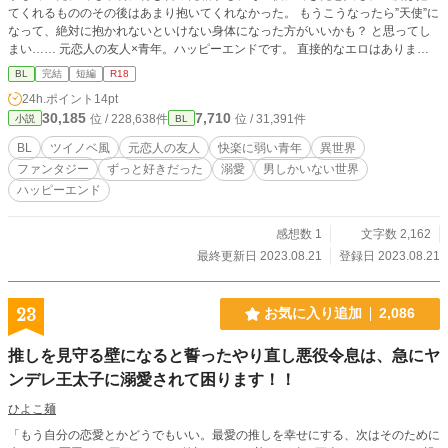
てくれるもののその後はあまり抱いてくれなかった。 もうこうなったら”天使”に
なって、絶対に抱かれないといけない身体になった方がいいかも？ と思ってし
まい…… 元恋人の友人×青年。ハッピーエンドです。 直接的なエロはありませ
んが、内容が内容だけにR18に設定しています。よろしくー。
BL
完結
短編
R18
24h.ポイント
14pt
30,185
7,710
位 / 228,638件
位 / 31,391件
小説
BL
BL
ツイノベ風
元恋人の友人
快楽に弱い青年
異世界
ファンタジー
ずっと好きだった
溺愛
男しかいない世界
ハッピーエンド
感想数 1
文字数 2,162
最終更新日 2023.08.21
登録日 2023.08.21
23
お気に入り追加
2,086
推しを見守る壁になると誓ったやり直し悪役令息は、急にヤ
ンデレ王太子に溺愛されて困ります！！
ひよこ麺
「もう自分の恋愛とかどうでもいい。最愛の推しを幸せにする、次はそのために