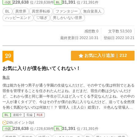
228,638
31,391
位 / 228,638件
位 / 31,391件
小説
BL
BL
異世界
異世界転移
ファンタジー
無自覚美人
ハッピーエンド
♡喘ぎ
男しかいない世界
感想数 0
文字数 53,503
最終更新日 2022.10.31
登録日 2022.10.21
29
お気に入り追加
212
お気に入りが僕を抱いてくれない！
亀吉
僕は能力を持つ男子が通う学園の生徒なんだけど、その中でも僕は特別でとある
宿舎を管理することを任されたんだよね。まだまだ、宿生の数は少ないんだけ
ど、これから僕と同じ新一年生が三人ほど入ってくる予定なんだよね。その中の
一人が凄くタイプで、今はその子が僕のお気に入りなんだけど、迫っても全然僕
を抱く気配がないのは何故だ！？ 管理人（主人公）総受け。 ※色んな登場人物
と性交している。 エロ多め 性的表現がほぼ毎回あるかも………（予定） なんで
BL
連載中
長編
R18
も許せる人向け。
24h.ポイント
0pt
228,638
31,391
位 / 228,638件
位 / 31,391件
小説
BL