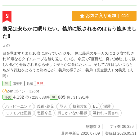
投稿するので不備がありましたらすみません。 タグ乗せきれなかったのでこち
らに。 地雷ありましたらバックお願い致します。 BL恋愛ゲームに転生 近親相姦
自称モブ 主人公無自覚受け 主人公総愛され 溺愛 男しかいない世界 男性妊娠 シ
2
お気に入り追加
414
ョタ受け (幼少期は本場なし) それ以外はあるかも ご都合チート ただイチャイチ
ャ ハピエン 兄弟固定カプ 作中に出てくるセリフ解説 ✱学園編 5話 カディラリオ
義兄は安らかに眠りたい。義弟に殺されるのはもう飽きまし
うろっと覚えとけば〜 訳:何となくで覚えとけば (うろ覚えなどのうろの事で造
語です。)
た‼︎
えの
目を覚ますとまた10歳に戻っていたジル。 俺は義弟のルーカスに２０歳で殺さ
れ10歳なるタイムループを繰り返している。今度で7度目だ。良い加減にして欲
しい‼︎どうせ殺されるなら優しく安らかに死にたい…。そして7度目はいつもと
ちがう行動をとろうと決めるが…義弟の様子が… 義弟（完全獣人）✖️義兄（人
間）
BL
連載中
長編
R18
24h.ポイント
326pt
4,132
805
位 / 228,638件
位 / 31,391件
小説
BL
ハッピーエンド
義弟×義兄
獣人
執着攻め
BL
溺愛
モフモフは正義
悪役令息
男しかいない世界
嫌われ→愛され
感想数 0
文字数 36,329
最終更新日 2026.07.09
登録日 2026.05.31