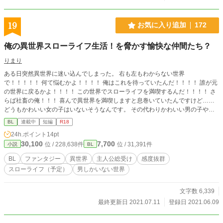
19
お気に入り追加
172
俺の異世界スローライフ生活！を脅かす愉快な仲間たち？
りまり
ある日突然異世界に迷い込んでしまった。 右も左もわからない世界
で！！！！！ 何て悩むかよ！！！！ 俺はこれを待っていたんだ！！！！ 誰が元
の世界に戻るかよ！！！！ この世界でスローライフを満喫するんだ！！！！ さ
らば社畜の俺！！！ 喜んで異世界を満喫しますと息巻いていたんですけど……
どうもかわいい女の子はいないそうなんです。 その代わりかわいい男の子や綺
麗な男の子がいてウハウハなんてやるか！！！！！ 俺は女の子好きなん
BL
連載中
短編
R18
だ！！！！！ そんな俺の気持ちなんて露知らず、きれいな男の子やかわいい男
24h.ポイント
14pt
の子はたまたワイルドな男の人まで俺のスローライフを邪魔してくるんです。
30,100
7,700
位 / 228,638件
位 / 31,391件
小説
BL
俺のスローライフを邪魔するな！！！！！
BL
ファンタジー
異世界
主人公総受け
感度抜群
スローライフ（予定）
男しかいない世界
文字数 6,339
最終更新日 2021.07.11
登録日 2021.06.09