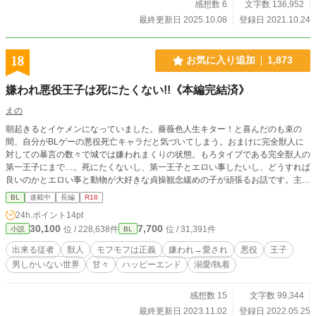
感想数 6
文字数 136,952
最終更新日 2025.10.08
登録日 2021.10.24
18
お気に入り追加
1,873
嫌われ悪役王子は死にたくない!!《本編完結済》
えの
朝起きるとイケメンになっていました。薔薇色人生キター！と喜んだのも束の
間、自分がBLゲーの悪役死亡キャラだと気づいてしまう。おまけに完全獣人に
対しての暴言の数々で城では嫌われまくりの状態。もろタイプである完全獣人の
第一王子にまで…。死にたくないし、第一王子とエロい事したいし、どうすれば
良いのかとエロい事と動物が大好きな貞操観念緩めの子が頑張るお話です。主人
公は人間です。第一王子×第二王子
BL
連載中
長編
R18
24h.ポイント
14pt
30,100
7,700
位 / 228,638件
位 / 31,391件
小説
BL
出来る従者
獣人
モフモフは正義
嫌われ→愛され
悪役
王子
男しかいない世界
甘々
ハッピーエンド
溺愛/執着
感想数 15
文字数 99,344
最終更新日 2023.11.02
登録日 2022.05.25