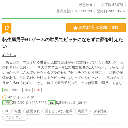
感想数 0
文字数 52,073
最終更新日 2021.05.29
登録日 2021.05.07
17
お気に入り追加
343
転生腐男子BLゲームの世界でビッチにならずに夢を叶えた
い
めぐもふ
ある日ユーマは今いる世界が現世で自分が制作に関わっていた18禁BLゲーム
の世界だと気付く。 その世界でユーマは攻略対象者の1人だった。しかも小さ
い頃から兄にされていたらイタズラのせいでビッチだという設定。 現世の記
憶があることに気付いた時はまだビッチにはなっていなかった。 兄のイタズ
ラから逃れるために、そして前世で腐男子だったユーマは現世で満足にできなか
った腐活動をするためにゲームの舞台である学園に入学することを決意する。
BL
連載中
長編
R18
その学園でゲームの登場人物達を観察して1人腐活動する予定が予想外に周り
24h.ポイント
21pt
に愛される。
25,110
6,354
位 / 228,638件
位 / 31,391件
小説
BL
BL
転生
総愛され
男しかいない世界
腐男子
攻略対象
ファンタジー