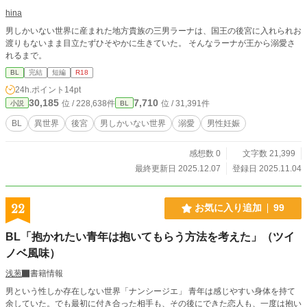
hina
男しかいない世界に産まれた地方貴族の三男ラーナは、国王の後宮に入れられお
渡りもないまま目立たずひそやかに生きていた。 そんなラーナが王から溺愛さ
れるまで。
BL
完結
短編
R18
24h.ポイント
14pt
30,185
7,710
位 / 228,638件
位 / 31,391件
小説
BL
BL
異世界
後宮
男しかいない世界
溺愛
男性妊娠
感想数 0
文字数 21,399
最終更新日 2025.12.07
登録日 2025.11.04
22
お気に入り追加
99
BL「抱かれたい青年は抱いてもらう方法を考えた」（ツイ
ノベ風味）
浅葱
書籍情報
男という性しか存在しない世界「ナンシージエ」 青年は感じやすい身体を持て
余していた。でも最初に付き合った相手も、その後にできた恋人も、一度は抱い