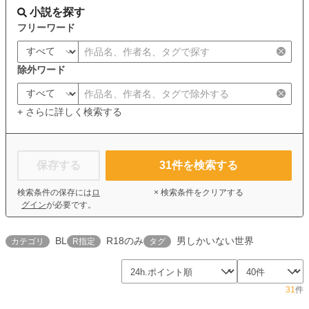
小説を探す
フリーワード
除外ワード
+ さらに詳しく検索する
保存する
31
件を検索する
検索条件の保存には
ロ
× 検索条件をクリアする
グイン
が必要です。
BL
R18のみ
男しかいない世界
カテゴリ
R指定
タグ
31
件