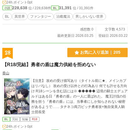
24h.ポイント
0pt
228,638
31,391
位 / 228,638件
位 / 31,391件
小説
BL
BL
異世界
ファンタジー
治癒魔法
男しかいない世界
感想数 0
文字数 4,573
最終更新日 2026.03.25
登録日 2026.03.22
28
お気に入り追加
205
【R18/完結】勇者の盾は魔力供給を拒めない
香山
【注意】 攻めの受け描写あり（タイトル前に★、メインカプ
はリバなし） 攻めの受け以外との行為あり 何でも許せる方向
け R18シーンを含む話には※ ◆◆◆◆◆ 辺境の騎士エデュア
ルドはある日『勇者の盾』の一人に選ばれた。 魔王討伐の任
務を担う『勇者の盾』には、当事者にしか知らされない秘密
があるようで…… タチネコ両刀ビッチ勇者攻×無自覚美人騎
士団長受
BL
完結
短編
R18
24h.ポイント
0pt