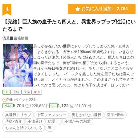
を晒していた。小説に描写はないが露出狂だったらしい。 「ああ、我が愛しい
半身。やっとひとつになれる」 「えっ！？」 露出狂かと思ったエリアスに激し
4
お気に入り追加
2,764
く求められてしまったフェリックスはなし崩し的に初夜を終えてしまい、その後
も「フェリックスをこの世界一番幸せにしたい」と蕩けた表情で宣言されて逃げ
【完結】巨人族の皇子たち四人と、異世界ラブラブ性活にい
るタイミングを逃してしまい……。
たるまで
浅葱
書籍情報
男しか存在しない世界にトリップしてしまった俺・真崎芳
（まさきかおる・ガチムチ190cmの童貞処女）は、いきなり
出会った超絶美形の巨人たちに輪姦された。 巨人たちはこの
国の皇子たちで、俺が”運命の相手”だから嫁にするという。
それから毎日輪姦され続けたら、ありえないことに子どもが
できてしまった。 パニックを起こした俺を皇子たちは喜んで
犯し続け、とうとう卵が産まれた。 このままこうして生きて
いくのかと思ったのに、俺はもう子を成せず、ほっておいた
ら死んでしまうと聞いた。 死ぬ前にここを出たいと這うよう
BL
完結
長編
R18
にして部屋を出たら……。 ゲイだけど童貞処女だった俺が異
24h.ポイント
234pt
世界で夫三人+一人と幸せになるまでのお話。 会話が足りな
5,704
1,122
位 / 228,638件
位 / 31,391件
小説
BL
さすぎて盛大な誤解から始まる異世界生活。 受けが最初の頃
不憫ですが、すぐにラブ甘になります。 巨人族の皇子三人＋
異世界トリップ
中華ファンタジー
男しかいない世界
皇子×青年
侍従×マッチョ30歳（異世界トリップした時は29歳） ラブラ
侍従×青年
不憫受け
総受け
不憫からの溺愛
ブハッピーエンドです。 中華ファンタジー／ゲイ（ネコ）／
ちゃんと話ぐらいしろ
BL
アナニー／産卵／輪姦／溺愛／乳首責め／アナル責め／結腸
責め（侍従デフォルト）／体格差／尿道責め／おもらし（小