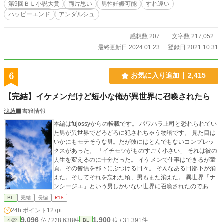
第9回ＢＬ小説大賞
両片思い
男性妊娠可能
すれ違い
ハッピーエンド
アンダルシュ
感想数 207
文字数 217,052
最終更新日 2024.01.23
登録日 2021.10.31
6
お気に入り追加
2,415
【完結】イケメンだけど短小な俺が異世界に召喚されたら
浅葱
書籍情報
本編はfujossyからの転載です。 パワハラ上司と恐れられてい
た男が異世界でどろどろに犯されちゃう物語です。 見た目は
いかにもモテそうな男。だが彼にはとんでもないコンプレッ
クスがあった。 「イチモツがものすごく小さい」 それは彼の
人生を変えるのに十分だった。 イケメンで仕事はできるが童
貞。その鬱憤を部下にぶつける日々。 そんなある日部下が消
えた。そしてそれを忘れた頃、男もまた消えた。 異世界「ナ
ンシージエ」という男しかいない世界に召喚されたのであ
る。 「冴えないサラリーマンの僕が異世界トリップしたら王
BL
完結
長編
R18
様に！？」のスピンオフ、パワハラ上司の回です。 ぐちゃぐ
24h.ポイント
127pt
ちゃのどろどろに犯されます。3P／一部リバあり／二輪挿し
9,096
1,900
位 / 228,638件
位 / 31,391件
小説
BL
／快楽堕ち。一応ハッピーエンドです。 続編以降～触手／尿