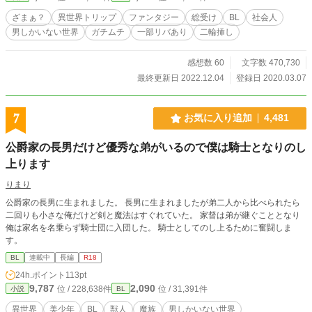
道責め／授乳プレイ／攻め複数（デフォルトで四～六人）
ざまぁ？
異世界トリップ
ファンタジー
総受け
BL
社会人
等。作者の頭はおかしいと思います。 3/16 続編開始～ 続
男しかいない世界
ガチムチ
一部リバあり
二輪挿し
編はアルファポリス限定です。（新作だよ！） 6/11 天使さ
まの生態についてfujossyに設定を載せましたー。「天使さま
の愛で方」https://fujossy.jp/books/17868 8/1 続編完結しま
感想数 60
文字数 470,730
した。 8/11 続々編開始（笑） 新しい村に移ってからのお
最終更新日 2022.12.04
登録日 2020.03.07
話です。 11/1 新しい村編完結しました。 11/6 その後の番
外編上げましたー。ロイとのお話。今後もちょこちょこ番外
編を上げていきますねー 2021/7 ムーンライトノベルズに転
7
お気に入り追加
4,481
載始めました。 「イケメンだけど短小な俺が召喚されてざま
ぁされた結果」というタイトルで修正しながら載せていきま
公爵家の長男だけど優秀な弟がいるので僕は騎士となりのし
す。 https://novel18.syosetu.com/n6037hc/ 2022/12 番外編
上ります
８完結しました。 らぶらぶ新婚期間えっちはまたそのうち書
くかもしれません。
りまり
公爵家の長男に生まれました。 長男に生まれましたが弟二人から比べられたら
二回りも小さな俺だけど剣と魔法はすぐれていた。 家督は弟が継ぐこととなり
俺は家名を名乗らず騎士団に入団した。 騎士としてのし上るために奮闘しま
す。
BL
連載中
長編
R18
24h.ポイント
113pt
9,787
2,090
位 / 228,638件
位 / 31,391件
小説
BL
異世界
美少年
BL
獣人
魔族
男しかいない世界