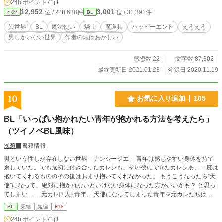
24h.ポイント
71pt
ト魔法使い。あほエロハッピーエンド？ です。 短編の予定
12,952
3,001
位 / 228,638件
位 / 31,391件
小説
BL
でしたが長くなりました（汗 ナルシスト／性癖／魔道具／オ
ナニー／セルフセックス／疑似二輪挿し／巨根／尿道責め／
異世界
BL
魔法使い
騎士
魔道具
ハッピーエンド
えろえろ
快楽堕ち／貞操観念皆無／魔法師団長はビッチ（何
男しかいない世界
作者の頭はおかしい
感想数 22
文字数 87,302
最終更新日 2021.01.23
登録日 2020.11.19
10
お気に入り追加
105
BL「いっぱい抱かれたい青年が抱かれる方法を考えたら」
（ツイノベBL風味）
浅葱
書籍情報
男という性しか存在しない世界「ナンシージエ」 青年は感じやすい身体を持て
余していた。でも最初に付き合ったカレシも、その後にできたカレシも、一度は
抱いてくれるもののその後はあまり抱いてくれなかった。 もうこうなったら”天
使”になって、絶対に抱かれないといけない身体になった方がいいかも？ と思っ
てしまい…… 元カレ四人×青年。 天使になってしまった青年を元カレたちは受
け入れるのか？ らぶらぶハッピーエンドです。 「抱かれたい青年は抱いてもら
BL
完結
短編
R18
う方法を考えた」の別バージョンです。
24h.ポイント
71pt