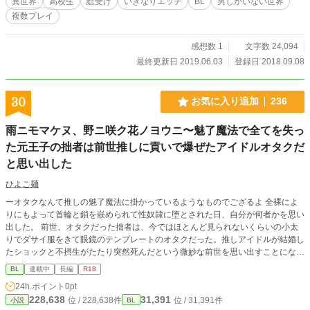
異世界
高校生
総受け
いきなりエッチ
BL
男しかいない世界
複数プレイ
感想数 1
文字数 24,094
最終更新日 2019.06.03
登録日 2018.09.08
30
お気に入り追加
236
雨ニモマケヌ、野ニ咲ク花ノヨウニ〜魅了魔法で全てを失っ
た元王子の拙者は前世推しに貢いで爆ぜたアイドルオタクだ
と思い出した
ひよこ麺
ーオタクなんて推しの魅了魔法に掛かっているようなものでござるよ 全裸によ
りにもよって首輪と鎖を嵌められて性奴隷に堕とされた日、自分が何者かを思い
出した。 前世、オタクだった拙者は、今ではほとんど見られないくらいの小太
りでダサイ服をきて眼鏡のテンプレートのオタクだった。推しアイドルが結婚し
たショックと不摂生がたたり突然死んだという微妙な前世を思い出すことになっ
た。 前世のガチャと違い転生ガチャでURを出して、異世界の王国で美形の王子
BL
連載中
長編
R18
に生まれ変わったのに、どうやら魅了魔法に掛かり結果的に前世のように推しに
24h.ポイント
0pt
貢いで、婚約破棄とかいう契約の不履行を宣言し廃嫡の上で慰謝料の支払いのた
228,638
31,391
位 / 228,638件
位 / 31,391件
小説
BL
めに犯罪労働施設という名の炭鉱送りになったらしい。 そして、何故か予定と