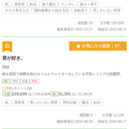
違うとかいいながら神っぽい存在によりにもよって魅了魔法を授かってしまっ
BL
異世界
転生
魅了魔法
ヤンデレ
陰キャ男子
た。 拙者が魅了魔法？？無理無理無理！！陰キャオタにはハードルが高すぎる
オタク系主人公
婚約破棄から始まる話
炭鉱送り
男しかいない世界
でござるよ。 さらに魅了魔法をかけて身を滅ぼさせた張本人の男爵令息ビッチ
氏まで現れて……。 「無理無理！！拙者には無理！！」 あまりにも前世と剥離
しすぎてキャパオーバーの元ドルオタ廃嫡王子の元に、元婚約者、魔導師団長、
感想数 33
文字数 155,593
叔父の辺境伯まで現れて……拙者どうなっちゃうの！？ ※エッチなシーンの前
最終更新日 2022.10.27
登録日 2022.08.21
には「※」がつく予定です。題材上チラチラ入りますが本番は遅めです。主人公
以外が主人公として抱かれることがあります。一応主人公の処女も童貞も長く守
られる予定ですが幻影でも他CPがあるのが苦手な方はご注意ください。
31
お気に入り追加
57
君が好き。
hina
騎士団長で侯爵令息のカイルとウェイターをしている平民レイリアの恋愛譚。
BL
完結
短編
R18
24h.ポイント
0pt
228,638
31,391
位 / 228,638件
位 / 31,391件
小説
BL
BL
異世界
男しかいない世界
男性妊娠
魔法
転生
感想数 0
文字数 12,134
最終更新日 2024.08.29
登録日 2024.08.17