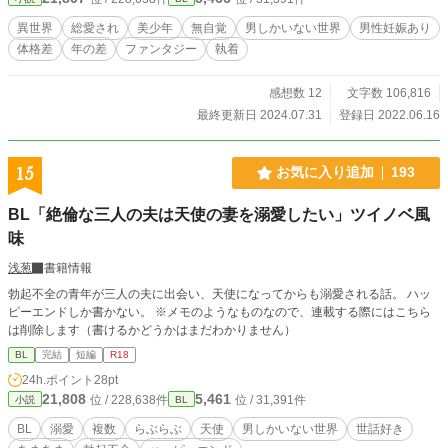
異世界
総愛され
美少年
無自覚
男しかいない世界
男性妊娠あり
体格差
年の差
ファンタジー
執着
感想数 12
文字数 106,816
最終更新日 2024.07.31
登録日 2022.06.16
15
お気に入り追加
193
BL「絶倫な三人の夫は天使の妻を溺愛したい」ツイノベ風
味
浅葱
書籍情報
勃起不全の青年が三人の夫に出会い、天使になってからも溺愛される話。 ハッ
ピーエンドしか書かない。 ※メモのようなものなので、連載する際にはこちら
は削除します（書けるかどうかはまだわかりません）
BL
完結
短編
R18
24h.ポイント
28pt
21,808
5,461
位 / 228,638件
位 / 31,391件
小説
BL
BL
溺愛
複数
らぶらぶ
天使
男しかいない世界
世話好き