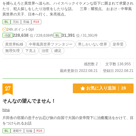
を捕らえろと異世界へ送られ、ハイスペックイケメンな臣下に囲まれて求愛され
たり、犯人探しをしたり治世をしたりな話。 三章：耀視点。 おまけ：中華風
異世界の天子、日本へ行く。朱亮視点。
BL
完結
長編
R18
24h.ポイント
0pt
228,638
31,391
位 / 228,638件
位 / 31,391件
小説
BL
異世界転移
中華風異世界ファンタジー
男しかいない世界
皇帝受
無理矢理
下克上
治世
纏足
感想数 2
文字数 136,955
最終更新日 2022.08.21
登録日 2022.08.21
27
お気に入り追加
28
そんなの望んでません！
hina
片田舎の宿屋の息子がお忍び旅の自国で大国の皇帝陛下に治癒魔法をかけて、目
をつけられるお話
BL
連載中
短編
R18