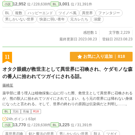
12,952
3,001
位 / 228,638件
位 / 31,391件
小説
BL
BL
複数
ハッピーエンド
ツイノベ風
異世界
ファンタジー
男しかいない世界
快楽に弱い青年
元カレたち
溺愛
感想数 1
文字数 2,229
最終更新日 2023.08.23
登録日 2023.08.23
11
お気に入り追加
818
オタク眼鏡が救世主として異世界に召喚され、ケダモノな森
の番人に拾われてツガイにされる話。
篠崎笙
薬学部に通う理人は植物採集に山に行った際、救世主として異世界に召喚される
が、熊の獣人に拾われてツガイにされてしまい、もう元の世界には帰れない身体
になったと言われる。そして、世界の終わりの原因は伝染病だと判明し……。
BL
完結
長編
R18
24h.ポイント
63pt
13,770
3,225
位 / 228,638件
位 / 31,391件
小説
BL
異世界召喚
剣と魔法の世界
男しかいない世界
獣人
ツガイ