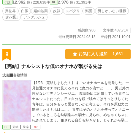
12,962
2,978
位 / 228,638件
位 / 31,391件
小説
BL
ずかしく、そのまま家出する。 といっても、何にも自分でし
たこと無いお坊ちゃん体質＆白豚体型で、１人で生きて行く
異世界
白豚
婚約破棄
奴隷
スパダリ
溺愛
男しかいない世界
なんて出来る筈もなく……。 そうだ、奴隷を買おう！2人程
攻2x受1
アンダルシュ
買おう！ 第９回BL小説大賞、ファンタジーBL賞頂きまし
た！ありがとうございます*｡･+(人*´∀`)+･｡* ーーーーーーーー
ーーーー エロシーンある話には☆、濃エロには★をタイトル
感想数 980
文字数 487,714
につけます。 虫が苦手な方に判るように、黒い虫が出てくる
最終更新日 2024.03.13
登録日 2021.10.01
話の前に【虫】と入れました(*´∀`)ｺﾞﾒﾝﾈ 苦手な方はスキップ
してください。
9
お気に入り追加
1,661
【完結】ナルシストな僕のオナホが繋がる先は
浅葱
書籍情報
【1/23 完結しました！】 すごいオナホールを開発した。一
見普通のオナホに見えるそれに魔力を流すと……。 男以外の
性がない世界ナンシージエ。 魔法師団に所属している青年は
ナルシストだった。日々自分を鏡で眺めてはうっとりしてた
青年は、自分をもっと愛せないかと考える。それを原動力に
開発したオナホは……。 青年はそのオナホを使ってオナニー
しているところを幼馴染みの騎士に見られ、めちゃくちゃに
犯されてしまう。犯される自分も好きかも、とそれから騎士
と関係を持つ青年。普通ではないＨに騎士もまたのめり込ん
BL
完結
長編
R18
でいき……。 巨根騎士（人外混血・竜族・童貞）×ナルシス