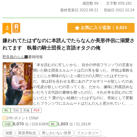
スカ）／総受け／天使になる／授乳プレイ／舌フェラ／二輪
感想数 69
文字数 659,182
責め（216話以降） 男しか存在しない世界「ナンシージエ」
最終更新日 2022.08.21
登録日 2021.10.24
のシリーズですが、他の話とは一切絡みません。陸続きでは
ありますが、別大陸の物語です。 天使の詳しい設定について
は「天使さまの愛で方」参照のこと→https://fujossy.jp/books/
5
お気に入り追加
8,924
17868 1/8 表紙のイラストはNEOZONE様に描いていただき
ました！ 雷月と真崎です！ 美麗イラスト嬉しいです！！
嫌われてたはずなのに本読んでたらなんか美形伴侶に溺愛さ
れてます 執着の騎士団長と言語オタクの俺
野良猫のらん
書籍情報
「本を読むのに忙しいから」 自分の伴侶フランソワの言葉を
聞いた騎士団長エルムートは己の耳を疑った。 伴侶は着飾る
ことにしか興味のない上っ面だけの人間だったはずだから
だ。 彼は顔を合わせる度にあのアクセサリーが欲しいだのあ
の毛皮が欲しいだの言ってくる。 だから、嫌味に到底読めな
いだろう古代語の書物を贈ったのだ。 それが本を読むのに忙
しいだと？ 愛のない結婚だったはずなのに、突如として変貌
したフランソワにエルムートはだんだんと惹かれていく。 ま
さかフランソワが言語オタクとしての前世の記憶に目覚めて
BL
完結
長編
R18
いるとも知らずに。 ※R-18シーンの含まれる話には*マーク
24h.ポイント
156pt
を付けます。 書籍化決定！ 2023/2/13刊行予定！
8,070
1,603
位 / 228,638件
位 / 31,391件
小説
BL
溺愛
異世界転生
男しかいない世界
ファンタジー