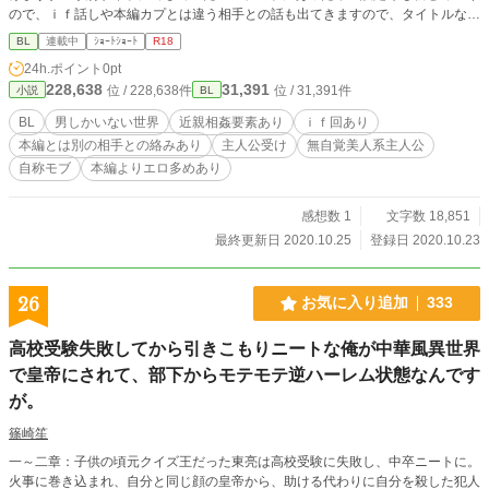
ので、ｉｆ話しや本編カプとは違う相手との話も出てきますので、タイトルなど
確認のうえ各自で読むかの判断をお願いします☆ (本編とは違うカプの場合はタ
BL
連載中
ｼｮｰﾄｼｮｰﾄ
R18
イトルに相手の名前を入れます)
24h.ポイント
0pt
228,638
31,391
位 / 228,638件
位 / 31,391件
小説
BL
BL
男しかいない世界
近親相姦要素あり
ｉｆ回あり
本編とは別の相手との絡みあり
主人公受け
無自覚美人系主人公
自称モブ
本編よりエロ多めあり
感想数 1
文字数 18,851
最終更新日 2020.10.25
登録日 2020.10.23
26
お気に入り追加
333
高校受験失敗してから引きこもりニートな俺が中華風異世界
で皇帝にされて、部下からモテモテ逆ハーレム状態なんです
が。
篠崎笙
一～二章：子供の頃元クイズ王だった東亮は高校受験に失敗し、中卒ニートに。
火事に巻き込まれ、自分と同じ顔の皇帝から、助ける代わりに自分を殺した犯人