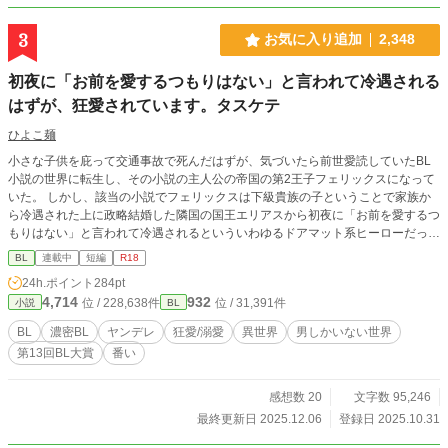
3
お気に入り追加
2,348
初夜に「お前を愛するつもりはない」と言われて冷遇される
はずが、狂愛されています。タスケテ
ひよこ麺
小さな子供を庇って交通事故で死んだはずが、気づいたら前世愛読していたBL
小説の世界に転生し、その小説の主人公の帝国の第2王子フェリックスになって
いた。 しかし、該当の小説でフェリックスは下級貴族の子ということで家族か
ら冷遇された上に政略結婚した隣国の国王エリアスから初夜に「お前を愛するつ
もりはない」と言われて冷遇されるといういわゆるドアマット系ヒーローだっ
た。 どうせなら、特に波風のないラブコメBLの世界に生まれ変わりたかったが
BL
連載中
短編
R18
仕方ない。 しかし、フェリックスのように酷い冷遇に耐えきれるメンタルは温
24h.ポイント
284pt
室育ちの日本人にはないし、結末を読む前に死んだのでフェリックスを救うであ
4,714
932
位 / 228,638件
位 / 31,391件
小説
BL
ろう運命の相手も良く分からない。 ならば、とりあえず初夜に拒絶されてエリ
アスが部屋を出た後、こっそり城から逃げ出して前世の農業系スキルを活かして
BL
濃密BL
ヤンデレ
狂愛/溺愛
異世界
男しかいない世界
スローライフ系主人公にジョブチェンジしようと心に誓う。 運命の結婚式、原
第13回BL大賞
番い
作では終始無表情であるはずのエリアスの様子が、ずっと苦し気に呼吸が荒い上
に目が完全にイッてしまっている。 「結婚が嫌すぎて色々キメてきたのか
な……」 あまり深く考えずに、いよいよ「お前を愛するつもりはない」と宣言
感想数 20
文字数 95,246
される初夜に突入。しかし、逃げる準備と最低限の荷物を準備してエリアスを待
最終更新日 2025.12.06
登録日 2025.10.31
っていたが、部屋を訪れたエリアスは一糸まとわずその美しく均整のとれた裸体