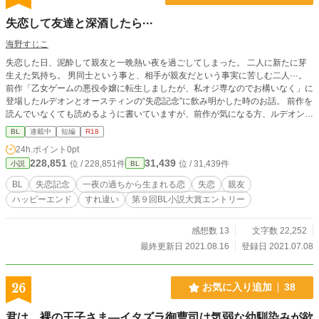
失恋して友達と深酒したら···
海野すじこ
失恋した日、泥酔して親友と一晩熱い夜を過ごしてしまった。 二人に新たに芽
生えた気持ち。 男同士という事と、相手が親友だという事実に苦しむ二人···。
前作「乙女ゲームの悪役令嬢に転生しましたが、私オジ専なのでお構いなく」に
登場したルデオンとオースティンの“失恋記念”に飲み明かした時のお話。 前作を
読んでいなくても読めるように書いていますが、前作が気になる方、ルデオンと
オースティンってどんなキャラだったの？と気になる方は前作も合わせて読んで
BL
連載中
短編
R18
いただけるとより楽しんでいただけると思います。 ※本作は原作と違い、R指定
24h.ポイント
0pt
の話となっておりますのでお気をつけ下さい。
228,851
31,439
位 / 228,851件
位 / 31,439件
小説
BL
BL
失恋記念
一夜の過ちから生まれる恋
失恋
親友
ハッピーエンド
すれ違い
第９回BL小説大賞エントリー
感想数 13
文字数 22,252
最終更新日 2021.08.16
登録日 2021.07.08
26
お気に入り追加
38
君は、裸の王子さま—イタズラ御曹司は気弱な幼馴染みが欲