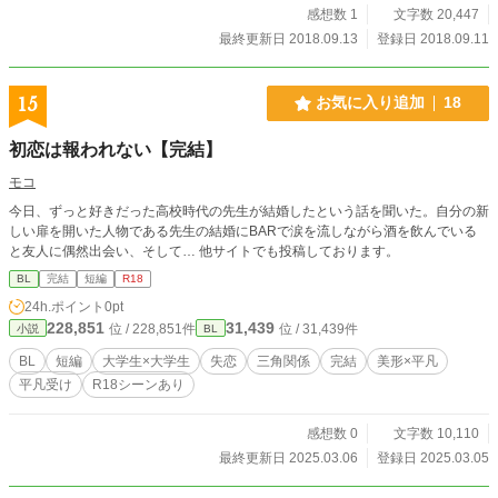
感想数 1
文字数 20,447
最終更新日 2018.09.13
登録日 2018.09.11
15
お気に入り追加
18
初恋は報われない【完結】
モコ
今日、ずっと好きだった高校時代の先生が結婚したという話を聞いた。自分の新
しい扉を開いた人物である先生の結婚にBARで涙を流しながら酒を飲んでいる
と友人に偶然出会い、そして… 他サイトでも投稿しております。
BL
完結
短編
R18
24h.ポイント
0pt
228,851
31,439
位 / 228,851件
位 / 31,439件
小説
BL
BL
短編
大学生×大学生
失恋
三角関係
完結
美形×平凡
平凡受け
R18シーンあり
感想数 0
文字数 10,110
最終更新日 2025.03.06
登録日 2025.03.05