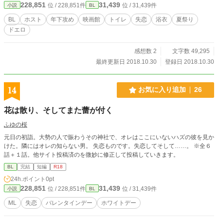
228,851
31,439
位 / 228,851件
位 / 31,439件
小説
BL
BL
ホスト
年下攻め
映画館
トイレ
失恋
浴衣
夏祭り
ドエロ
感想数 2
文字数 49,295
最終更新日 2018.10.30
登録日 2018.10.30
14
お気に入り追加
26
花は散り、そしてまた蕾が付く
ふゆの桜
元日の初詣。大勢の人で賑わうその神社で、オレはここにいないハズの彼を見か
けた。隣にはオレの知らない男。 失恋ものです。失恋してそして……。 ※全６
話＋１話。他サイト投稿済のを微妙に修正して投稿していきます。
BL
完結
短編
R18
24h.ポイント
0pt
228,851
31,439
位 / 228,851件
位 / 31,439件
小説
BL
ML
失恋
バレンタインデー
ホワイトデー