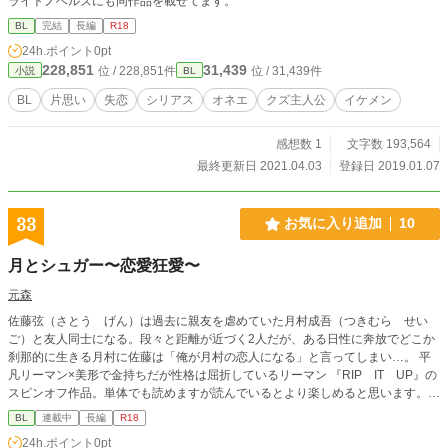
ライトノベルズにも同作品を載せてます。
BL
完結
長編
R18
24h.ポイント
0pt
228,851
31,439
位 / 228,851件
位 / 31,439件
小説
BL
BL
片思い
失恋
シリアス
オネエ
クズ主人公
イケメン
感想数 1
文字数 193,564
最終更新日 2021.04.03
登録日 2019.01.07
33
お気に入り追加
10
月とシュガー〜恋愛狂愛〜
元森
佐藤弦（さとう げん）は過去に親友を虐めていた月村成吾（つきむら せい
ご）と友人同士になる。段々と距離が近づく2人だが、ある日性に奔放でどこか
刹那的に生きる月村に佐藤は「俺が月村の恋人になる」と言ってしまい…。 平
凡リーマン×美形で金持ちだが性格は屈折しているリーマン 『RIP IT UP』の
スピンオフ作品。単体でも読めますが読んでいるとより楽しめると思います。
この作品はサイトにも掲載しております（http://momimomi777.web.fc2.com/ind
BL
連載中
長編
R18
ex.html）
24h.ポイント
0pt