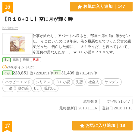
16
お気に入り追加
147
【Ｒ１８+ＢＬ】空に月が輝く時
hosimure
仕事が終わり、アパートへ戻ると、部屋の扉の前に誰かがい
た。 そこにいたのは８年前、俺を最悪な形でフッた兄貴の親
友だった。 告白した俺に、「大キライだ」と言っておいて、
今更何の用なんだか…。 ★ＢＬ小説＆Ｒ１８です。
BL
完結
長編
R18
24h.ポイント
0pt
228,851
31,439
位 / 228,851件
位 / 31,439件
小説
BL
ハッピーエンド
シリアス
ＢＬ小説
失恋
社会人
ヤンデレ
一途
歳の差
BL
現代BL
感想数 0
文字数 31,047
最終更新日 2018.11.16
登録日 2018.11.13
17
お気に入り追加
18