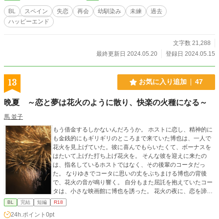
BL
スペイン
失恋
再会
幼馴染み
未練
過去
ハッピーエンド
文字数 21,288
最終更新日 2024.05.20
登録日 2024.05.15
13
お気に入り追加
47
晩夏 ～恋と夢は花火のように散り、快楽の火種になる～
馬 並子
もう借金するしかないんだろうか。 ホストに恋し、精神的に
も金銭的にもギリギリのところまで来ていた博也は、一人で
花火を見上げていた。彼に喜んでもらいたくて、ボーナスを
はたいて上げた打ち上げ花火を。 そんな彼を迎えに来たの
は、指名しているホストではなく、その後輩のコータだっ
た。 なりゆきでコータに思いの丈をぶちまける博也の背後
で、花火の音が鳴り響く。 自分もまた屈託を抱えていたコー
タは、小さな映画館に博也を誘った。 花火の夜に、恋を諦め
る男と夢を諦める男が心を通わせ、思いっきりセックスす
BL
完結
短編
R18
る。そんな話。 ※fujossyさんにupした作品の転載です。 （ht
24h.ポイント
0pt
tps://fujossy.jp/books/7862）