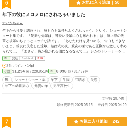
6
お気に入り追加
50
年下の彼にメロメロにされちゃいました
すいかちゃん
年下から可愛く誘惑され、身も心も気持ちよくされちゃう。という、ショートシ
ョート集です。 「硬派な先輩は、可愛い後輩に心を奪われる」は、陸上部の先
輩と後輩のちょっとエッチな話です。 「あなただけを見つめる」 告白もできな
いまま、親友に失恋した達希。結婚式の夜。親友の弟である正則から激しく求め
られて…。 「まさか、俺が抱かれる側になるなんて…」 ジムのトレーナーをし
ている逞は、好みの客を見つけては後腐れない関係を楽しんでいた。そんなある
BL
完結
ｼｮｰﾄｼｮｰﾄ
R18
日、見るからに華奢で気弱な隆人に一目惚れ。だけど、シャワールームで向かい
24h.ポイント
14pt
合った瞬間。逞は隆人に…。 「年下の幼馴染みに口説かれて押し倒されまし
31,234
8,098
位 / 228,851件
位 / 31,439件
小説
BL
た」 大学生になっても、まだ未経験な良人。隣に住む年下の幼馴染みにその事
を知られてしまい…。 「S○X、教えてあげようか？」 良人は、強引にベッドに
BL
ショートショート集
年下
学園
♡喘ぎ
失恋
押し倒され…。 「元妻の弟に恋をしています」 結婚式の翌日。妻に一方的に離
年下の幼馴染み
元妻の弟
男子高校生
縁を言い渡された政史。元妻の家で暮らす事になった政史の世話は、義弟になる
はずだった朋広の仕事となる。自分とは正反対の朋広に政史は…。 昼休みの恋
人 高校で国語を教えている内田睦 は、生徒である前野涼一と交際中。だが、そ
文字数 29,740
れは昼休みだけの事。ある日、涼一とのキスに睦の身体は反応してしまい…。そ
最終更新日 2025.05.15
登録日 2025.04.29
の事がきっかけで2人の心はすれ違う。 文化祭で涼一は王子役に決定。昼休みに
なかなか会えなくなる。おまけに、涼一は相手役の野川潤とかなり仲良くなった
ようで…。 「本気の証明」 家庭教師のバイトを始めた大学生の前野誠二。生徒
7
お気に入り追加
242
である野川潤と恋愛関係になる。本気の恋に慎重になる誠二。だが、その態度が
潤を不安にさせていく。そんな時に、元カノとバッタリ会ってしまい…。