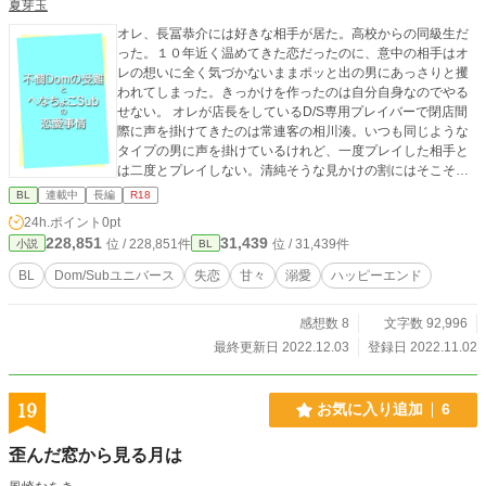
夏芽玉
オレ、長冨恭介には好きな相手が居た。高校からの同級生だ
った。１０年近く温めてきた恋だったのに、意中の相手はオ
レの想いに全く気づかないままポッと出の男にあっさりと攫
われてしまった。きっかけを作ったのは自分自身なのでやる
せない。 オレが店長をしているD/S専用プレイバーで閉店間
際に声を掛けてきたのは常連客の相川湊。いつも同じような
タイプの男に声を掛けているけれど、一度プレイした相手と
は二度とプレイしない。清純そうな見かけの割にはそこそこ
遊んでいるようだ。普段なら客の誘いには乗らないのだけ
BL
連載中
長編
R18
ど、今日だけは軽く遊んでもいいかという気持ちで誘いに乗
24h.ポイント
0pt
ってみたけれど、本当に相川が好きだったのは… 『いつか、
228,851
31,439
位 / 228,851件
位 / 31,439件
小説
BL
愛に跪くまで』のサブキャラのサイドストーリーです。前作
を読んでいなくても大丈夫です。 前作はこちら↓ https://www.
BL
Dom/Subユニバース
失恋
甘々
溺愛
ハッピーエンド
alphapolis.co.jp/novel/696247876/266680305 Dom/Subユニ
バースの設定をお借りしています。
感想数 8
文字数 92,996
最終更新日 2022.12.03
登録日 2022.11.02
19
お気に入り追加
6
歪んだ窓から見る月は