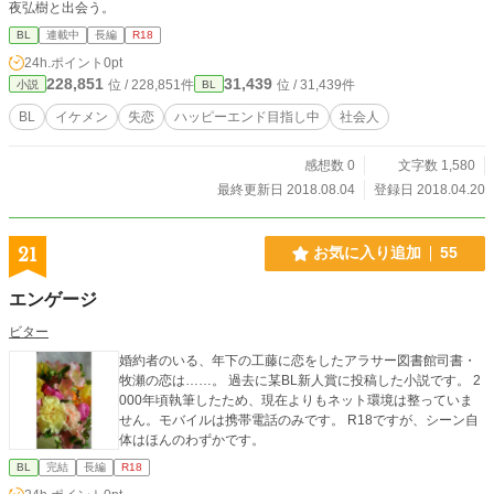
夜弘樹と出会う。
BL
連載中
長編
R18
24h.ポイント
0pt
228,851
31,439
位 / 228,851件
位 / 31,439件
小説
BL
BL
イケメン
失恋
ハッピーエンド目指し中
社会人
感想数 0
文字数 1,580
最終更新日 2018.08.04
登録日 2018.04.20
21
お気に入り追加
55
エンゲージ
ビター
婚約者のいる、年下の工藤に恋をしたアラサー図書館司書・
牧瀬の恋は……。 過去に某BL新人賞に投稿した小説です。 2
000年頃執筆したため、現在よりもネット環境は整っていま
せん。モバイルは携帯電話のみです。 R18ですが、シーン自
体はほんのわずかです。
BL
完結
長編
R18