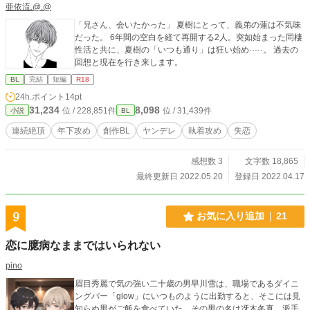
亜依流.@.@
「兄さん、会いたかった」 夏樹にとって、義弟の蓮は不気味
だった。 6年間の空白を経て再開する2人。突如始まった同棲
性活と共に、夏樹の「いつも通り」は狂い始め·····。 過去の
回想と現在を行き来します。
BL
完結
短編
R18
24h.ポイント
14pt
31,234
8,098
位 / 228,851件
位 / 31,439件
小説
BL
連続絶頂
年下攻め
創作BL
ヤンデレ
執着攻め
失恋
感想数 3
文字数 18,865
最終更新日 2022.05.20
登録日 2022.04.17
9
お気に入り追加
21
恋に臆病なままではいられない
pino
眉目秀麗で気の強い二十歳の男早川雪は、職場であるダイニ
ングバー「glow」にいつものように出勤すると、そこには見
知らぬ男がご飯を食べていた。その男の名は冴木冬真。派手