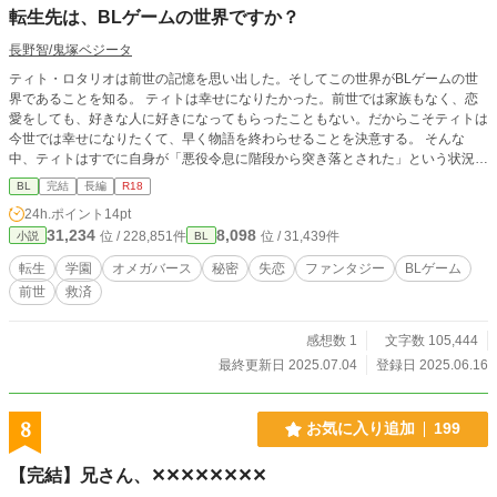
転生先は、BLゲームの世界ですか？
長野智/鬼塚ベジータ
ティト・ロタリオは前世の記憶を思い出した。そしてこの世界がBLゲームの世
界であることを知る。 ティトは幸せになりたかった。前世では家族もなく、恋
愛をしても、好きな人に好きになってもらったこともない。だからこそティトは
今世では幸せになりたくて、早く物語を終わらせることを決意する。 そんな
中、ティトはすでに自身が「悪役令息に階段から突き落とされた」という状況で
あると知り、物語の違和感を覚えた。 このシナリオは、どこかおかしい。 とい
BL
完結
長編
R18
うところから始まる、ティトが幸せになるまでの、少しだけ悲しいお話。 ※第2
24h.ポイント
14pt
5回角川ルビー小説大賞最終選考作品です
31,234
8,098
位 / 228,851件
位 / 31,439件
小説
BL
転生
学園
オメガバース
秘密
失恋
ファンタジー
BLゲーム
前世
救済
感想数 1
文字数 105,444
最終更新日 2025.07.04
登録日 2025.06.16
8
お気に入り追加
199
【完結】兄さん、✕✕✕✕✕✕✕✕