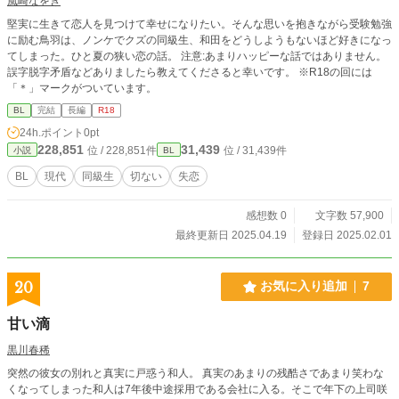
風崎なをき
堅実に生きて恋人を見つけて幸せになりたい。そんな思いを抱きながら受験勉強
に励む鳥羽は、ノンケでクズの同級生、和田をどうしようもないほど好きになっ
てしまった。ひと夏の狭い恋の話。 注意:あまりハッピーな話ではありません。
誤字脱字矛盾などありましたら教えてくださると幸いです。 ※R18の回には
「＊」マークがついています。
BL
完結
長編
R18
24h.ポイント
0pt
228,851
31,439
位 / 228,851件
位 / 31,439件
小説
BL
BL
現代
同級生
切ない
失恋
感想数 0
文字数 57,900
最終更新日 2025.04.19
登録日 2025.02.01
20
お気に入り追加
7
甘い滴
黒川春稀
突然の彼女の別れと真実に戸惑う和人。 真実のあまりの残酷さであまり笑わな
くなってしまった和人は7年後中途採用である会社に入る。そこで年下の上司咲