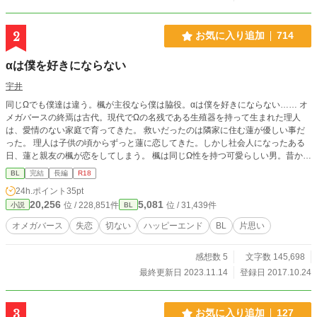
感想とても嬉しいです！ありがとうございます。 ✩タイトル変更のお知らせ✩
(旧) 昔「結婚しよう」と言ってくれた幼馴染は今日、僕以外の人と結婚する
2
お気に入り追加
714
αは僕を好きにならない
宇井
同じΩでも僕達は違う。楓が主役なら僕は脇役。αは僕を好きにならない…… オ
メガバースの終焉は古代。現代でΩの名残である生殖器を持って生まれた理人
は、愛情のない家庭で育ってきた。 救いだったのは隣家に住む蓮が優しい事だ
った。 理人は子供の頃からずっと蓮に恋してきた。しかし社会人になったある
日、蓮と親友の楓が恋をしてしまう。 楓は同じΩ性を持つ可愛らしい男。昔から
男の関心をかっては厄介事を持ち込む友達だったのに。 本編＋番外 ※フェロモ
BL
完結
長編
R18
ン、ヒート、妊娠なし。生殖器あり。オメガバースが終焉した独自のオメガバー
24h.ポイント
35pt
スになっています。
20,256
5,081
位 / 228,851件
位 / 31,439件
小説
BL
オメガバース
失恋
切ない
ハッピーエンド
BL
片思い
感想数 5
文字数 145,698
最終更新日 2023.11.14
登録日 2017.10.24
3
お気に入り追加
127