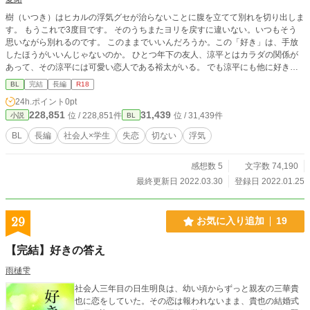
樹（いつき）はヒカルの浮気グセが治らないことに腹を立てて別れを切り出しま
す。 もうこれで3度目です。 そのうちまたヨリを戻すに違いない。いつもそう
思いながら別れるのです。 このままでいいんだろうか。この「好き」は、手放
したほうがいいんじゃないのか。 ひとつ年下の友人、涼平とはカラダの関係が
あって、その涼平には可愛い恋人である裕太がいる。 でも涼平にも他に好きな
人がいます。 ヒカルの仕事の部下である豪の誘い。 ある日突然訪れるヒカルに
BL
完結
長編
R18
似た男、藤城。 何人もの人たちの間で絡まって揺れ動きながら樹は答えを探し
24h.ポイント
0pt
ます。 BLがメインですが、女の子も出てきますので苦手な方はお気をつけくだ
228,851
31,439
位 / 228,851件
位 / 31,439件
小説
BL
さいね。 えろいことばっかりしてますが、なんとかふんわりしたえろに押しと
どめているので多分大丈夫です。 が、なにぶん回数が多いので念のためにR-18
BL
長編
社会人×学生
失恋
切ない
浮気
にしておきます。
感想数 5
文字数 74,190
最終更新日 2022.03.30
登録日 2022.01.25
29
お気に入り追加
19
【完結】好きの答え
雨樋雫
社会人三年目の日生明良は、幼い頃からずっと親友の三華貴
也に恋をしていた。その恋は報われないまま、貴也の結婚式