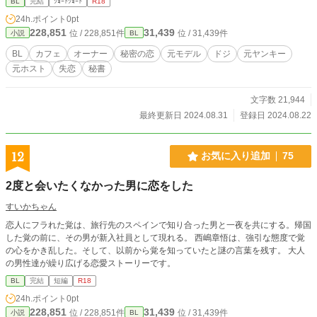
BL
完結
ｼｮｰﾄｼｮｰﾄ
R18
カフェ店員の朔哉と、小動物系のドジ店員・優利の話です。 ひょんな事から優
24h.ポイント
0pt
利とエッチな関係になってしまう朔哉。始めは遊びだったけど…。 エッチはち
228,851
31,439
位 / 228,851件
位 / 31,439件
小説
BL
ょっと強めになっています。 第3話 失恋した元ヤンキーは、元ホストの店員と2
度目の恋をする 元ヤンキーの大学生・橘丈一郎は、お嬢様の真悠子に恋をす
BL
カフェ
オーナー
秘密の恋
元モデル
ドジ
元ヤンキー
る。『ティータイム』で週に１度会う事だけが楽しみだった。だが、かつてのク
元ホスト
失恋
秘書
ラスメイトに元ヤンだとバラされ、丈一郎はフラれてしまう。そんな丈一郎に、
店員の藤村直登はいつしか恋をしていた。 恋人関係になった2人が、過去を振り
返るところから始まります。 第4話 クールな秘書は、カフェの店長の愛に身を
文字数 21,944
委ねる 社長の秘書兼運転手をしている弘貫は、その育ちから人を愛する事を知
最終更新日 2024.08.31
登録日 2024.08.22
らなかった。恋愛なんて自分には無縁だと思っていた弘貴。だが、カフェの店長
である友康から口説かれて心が揺らぐ。やがてその気持ちに変化が現れる。
12
お気に入り追加
75
2度と会いたくなかった男に恋をした
すいかちゃん
恋人にフラれた覚は、旅行先のスペインで知り合った男と一夜を共にする。帰国
した覚の前に、その男が新入社員として現れる。 西嶋章悟は、強引な態度で覚
の心をかき乱した。そして、以前から覚を知っていたと謎の言葉を残す。 大人
の男性達が繰り広げる恋愛ストーリーです。
BL
完結
短編
R18
24h.ポイント
0pt
228,851
31,439
位 / 228,851件
位 / 31,439件
小説
BL