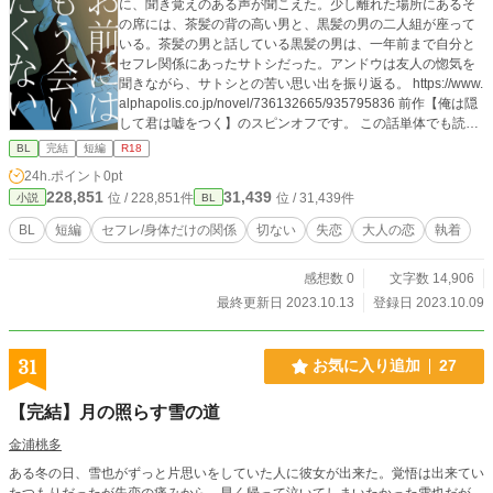
に、聞き覚えのある声が聞こえた。少し離れた場所にあるそ
の席には、茶髪の背の高い男と、黒髪の男の二人組が座って
いる。茶髪の男と話している黒髪の男は、一年前まで自分と
セフレ関係にあったサトシだった。アンドウは友人の惚気を
聞きながら、サトシとの苦い思い出を振り返る。 https://www.
alphapolis.co.jp/novel/736132665/935795836 前作【俺は隠
して君は嘘をつく】のスピンオフです。 この話単体でも読め
ますが、前作を読んでいただくと、より関係性がわかりやす
BL
完結
短編
R18
いかと思います。 表紙：うきもの さん いつもありがとうご
24h.ポイント
0pt
ざいます。 この作品はpixiv、アルファポリス、カクヨム、ム
228,851
31,439
位 / 228,851件
位 / 31,439件
小説
BL
ーンライトノベルズ、エブリスタにて掲載予定です。
BL
短編
セフレ/身体だけの関係
切ない
失恋
大人の恋
執着
感想数 0
文字数 14,906
最終更新日 2023.10.13
登録日 2023.10.09
31
お気に入り追加
27
【完結】月の照らす雪の道
金浦桃多
ある冬の日、雪也がずっと片思いをしていた人に彼女が出来た。覚悟は出来てい
たつもりだったが失恋の痛みから、早く帰って泣いてしまいたかった雪也だが、