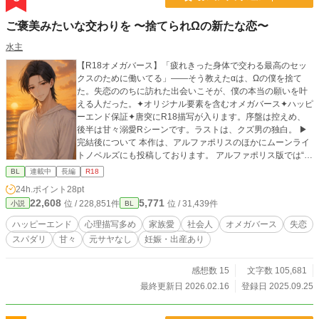
ご褒美みたいな交わりを 〜捨てられΩの新たな恋〜
水主
【R18オメガバース】「疲れきった身体で交わる最高のセッ
クスのために働いてる」——そう教えたαは、Ωの僕を捨て
た。失恋ののちに訪れた出会いこそが、僕の本当の願いを叶
える人だった。✦オリジナル要素を含むオメガバース✦ハッピ
ーエンド保証✦唐突にR18描写が入ります。序盤は控えめ、
後半は甘々溺愛Rシーンです。ラストは、クズ男の独白。 ▶︎
完結後について 本作は、アルファポリスのほかにムーンライ
トノベルズにも投稿しております。 アルファポリス版では“余
韻”を大切にして掲載を控えたお話を、ムーンライト版では少
BL
連載中
長編
R18
し踏み込んで描いております。 お時間がありましたら、そち
24h.ポイント
28pt
らものぞいていただけると嬉しいです。 閑話 木曜日 https://
22,608
5,771
位 / 228,851件
位 / 31,439件
小説
BL
novel18.syosetu.com/n2704kx/24 報告 https://novel18.syoset
u.com/n2704kx/25/ お宅訪問 https://novel18.syosetu.com/n27
ハッピーエンド
心理描写多め
家族愛
社会人
オメガバース
失恋
04kx/26/ 物語の区切りの良いところで完結としましたが、今
スパダリ
甘々
元サヤなし
妊娠・出産あり
後は、ゆっくりペースでショートストーリーを追加していく
つもりです。 今後ともよろしくお願いします。
感想数 15
文字数 105,681
最終更新日 2026.02.16
登録日 2025.09.25