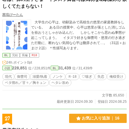
しくてたまらない！
茜琉ぴーたん
大学生の心平は、幼馴染みで高校生の悠里の家庭教師をし
ている。 ある日の授業中、心平は悠里が落とした消しゴム
を拾おうとしゃがみ込んだ。 しかしそこから思わぬ事態が
起こってしまう。 イタズラ好きな御曹司・悠里の行き過ぎ
た行動に、断れない気弱な心平は翻弄されて…。 （31話＋お
まけ２話） ＊性描写あります。
BL
完結
長編
R18
24h.ポイント
0pt
228,851
31,439
位 / 228,851件
位 / 31,439件
小説
BL
現代
御曹司
溺愛/執着
ノンケ
Ｒ-18
♡喘ぎ
失恋
俺様受け
ベタ惚れ／甘々／胸キュン
ヘタレ攻め
文字数 85,650
最終更新日 2024.09.30
登録日 2024.08.25
27
お気に入り追加
16