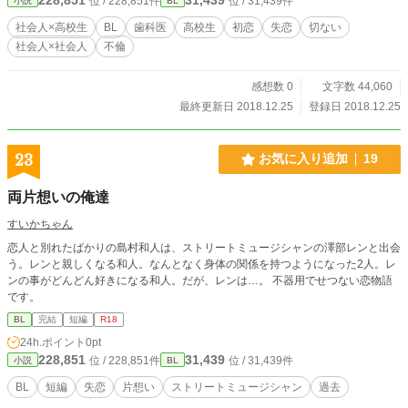
位 / 228,851件
位 / 31,439件
小説
BL
社会人×高校生
BL
歯科医
高校生
初恋
失恋
切ない
社会人×社会人
不倫
感想数 0
文字数 44,060
最終更新日 2018.12.25
登録日 2018.12.25
23
お気に入り追加
19
両片想いの俺達
すいかちゃん
恋人と別れたばかりの島村和人は、ストリートミュージシャンの澤部レンと出会
う。レンと親しくなる和人。なんとなく身体の関係を持つようになった2人。レ
ンの事がどんどん好きになる和人。だが、レンは…。 不器用でせつない恋物語
です。
BL
完結
短編
R18
24h.ポイント
0pt
228,851
31,439
位 / 228,851件
位 / 31,439件
小説
BL
BL
短編
失恋
片想い
ストリートミュージシャン
過去