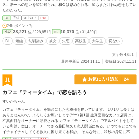
久。浩一への想いを望に知られ、和久は慰められる。望もまた叶わぬ恋をしてい
たのだった。
BL
完結
ｼｮｰﾄｼｮｰﾄ
R18
24h.ポイント
7pt
38,221
10,370
位 / 228,851件
位 / 31,439件
小説
BL
BL
短編
幼馴染み
彼女
失恋
高校生
大学生
切ない
文字数 4,651
最終更新日 2024.11.11
登録日 2024.11.11
11
お気に入り追加
24
カフェ『ティータイム』で恋を語ろう
すいかちゃん
カフェ『ティータイム』を舞台にした恋模様を描いています。 1話1話は長くは
ありませんので、よろしくお願いします(*^^*) 第1話 生真面目なカフェ店員は、
不真面目なオーナーに熱愛される カフェ『ティータイム』でアルバイトをして
いる和紗。実は、オーナーである藤田敦久と恋人関係にある。いつでもどこでも
イチャイチャしてくる敦久に困り果てる和紗。 そんな時に、和紗の身辺に不穏
な影が…。 第2話 元モデルのカフェ店員は、ドジな新人と恋をする 元モデルの