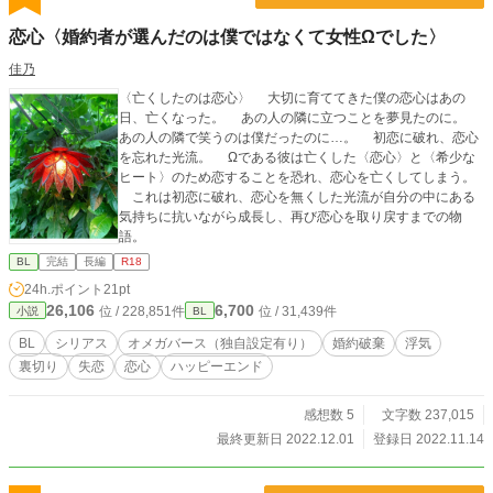
恋心〈婚約者が選んだのは僕ではなくて女性Ωでした〉
佳乃
〈亡くしたのは恋心〉 大切に育ててきた僕の恋心はあの
日、亡くなった。 あの人の隣に立つことを夢見たのに。
あの人の隣で笑うのは僕だったのに…。 初恋に破れ、恋心
を忘れた光流。 Ωである彼は亡くした〈恋心〉と〈希少な
ヒート〉のため恋することを恐れ、恋心を亡くしてしまう。
これは初恋に破れ、恋心を無くした光流が自分の中にある
気持ちに抗いながら成長し、再び恋心を取り戻すまでの物
語。
BL
完結
長編
R18
24h.ポイント
21pt
26,106
6,700
位 / 228,851件
位 / 31,439件
小説
BL
BL
シリアス
オメガバース（独自設定有り）
婚約破棄
浮気
裏切り
失恋
恋心
ハッピーエンド
感想数 5
文字数 237,015
最終更新日 2022.12.01
登録日 2022.11.14