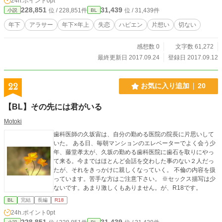
24h.ポイント
0pt
228,851
31,439
位 / 228,851件
位 / 31,439件
小説
BL
年下
アラサー
年下×年上
失恋
ハピエン
片想い
切ない
感想数 0
文字数 61,272
最終更新日 2017.09.24
登録日 2017.09.12
22
お気に入り追加
20
【BL】その先には君がいる
Motoki
歯科医師の久坂宙は、自分の勤める医院の院長に片思いして
いた。 ある日、毎朝マンションのエレベーターでよく会う少
年、藤堂孝太が、久坂の勤める歯科医院に歯石を取りにやっ
て来る。今まではほとんど会話を交わした事のない２人だっ
たが、それをきっかけに親しくなっていく。 不倫の内容を扱
っています。苦手な方はご注意下さい。 ※セックス描写は少
ないです。あまり激しくもありません。が、R18です。
BL
完結
長編
R18
24h.ポイント
0pt
228,851
31,439