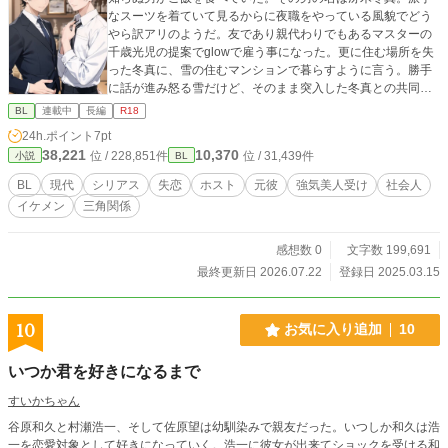
なスーツを着ていて見るからに夜職をやっている風貌でどう
やら訳アリのようだ。友であり親代わりでもあるマスターの
千歳光児の提案でglowで雇う事になった。更に住む場所を失
った冬真に、雪の住むマンションで暮らすように言う。勝手
に話が進み怒る雪だけど、そのまま突入した冬真との共同生
活に初めは嫌々だったけど、次第に心惹かれる存在になる。
BL
連載中
長編
R18
冬真に惹かれていく一方で、元彼である本郷ワタルが現れ、
24h.ポイント
7pt
許す気のなかった雪の心は怒りと喜びが入り混じり、掻き乱
38,221
10,370
位 / 228,851件
位 / 31,439件
小説
BL
される心に葛藤していく。 健気従順×強気美人 ゆるふわ×強気
美人 性的描写有り。 こちら、どいつもこいつもシリーズのス
BL
現代
シリアス
失恋
ホスト
元彼
強気美人受け
社会人
ピンオフとなっております。本編ではチラホラとしか出て来
イケメン
三角関係
ないキャラ達が活躍しています。本編を知らない方でも読め
るようになってますが、知ってるとよりお楽しみいただける
と思います。 BLです。
感想数 0
文字数 199,691
最終更新日 2026.07.22
登録日 2025.03.15
10
お気に入り追加
10
いつか君を好きになるまで
すいかちゃん
谷原和久と村瀬浩一、そして佐原望は幼馴染みで親友だった。いつしか和久は浩
一を恋愛対象として好きになっていく。浩一に彼女が出来てショックを受ける和