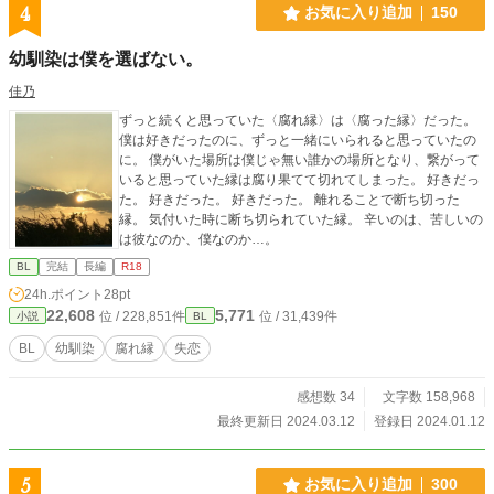
4
お気に入り追加
150
幼馴染は僕を選ばない。
佳乃
ずっと続くと思っていた〈腐れ縁〉は〈腐った縁〉だった。
僕は好きだったのに、ずっと一緒にいられると思っていたの
に。 僕がいた場所は僕じゃ無い誰かの場所となり、繋がって
いると思っていた縁は腐り果てて切れてしまった。 好きだっ
た。 好きだった。 好きだった。 離れることで断ち切った
縁。 気付いた時に断ち切られていた縁。 辛いのは、苦しいの
は彼なのか、僕なのか…。
BL
完結
長編
R18
24h.ポイント
28pt
22,608
5,771
位 / 228,851件
位 / 31,439件
小説
BL
BL
幼馴染
腐れ縁
失恋
感想数 34
文字数 158,968
最終更新日 2024.03.12
登録日 2024.01.12
5
お気に入り追加
300