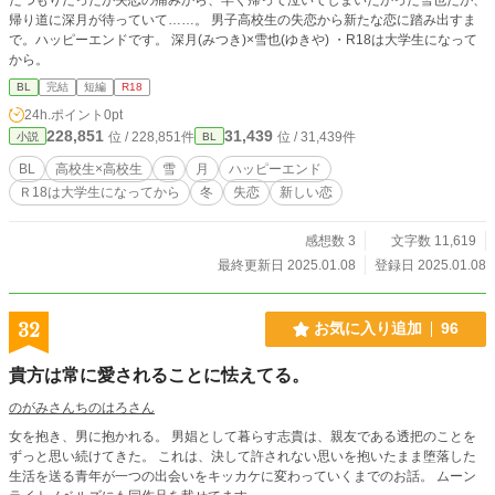
帰り道に深月が待っていて……。 男子高校生の失恋から新たな恋に踏み出すま
で。ハッピーエンドです。 深月(みつき)×雪也(ゆきや) ・R18は大学生になって
から。
BL
完結
短編
R18
24h.ポイント
0pt
228,851
31,439
位 / 228,851件
位 / 31,439件
小説
BL
BL
高校生×高校生
雪
月
ハッピーエンド
Ｒ18は大学生になってから
冬
失恋
新しい恋
感想数 3
文字数 11,619
最終更新日 2025.01.08
登録日 2025.01.08
32
お気に入り追加
96
貴方は常に愛されることに怯えてる。
のがみさんちのはろさん
女を抱き、男に抱かれる。 男娼として暮らす志貴は、親友である透把のことを
ずっと思い続けてきた。 これは、決して許されない思いを抱いたまま堕落した
生活を送る青年が一つの出会いをキッカケに変わっていくまでのお話。 ムーン