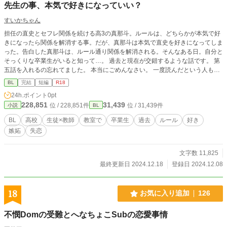
先生の事、本気で好きになっていい？
すいかちゃん
担任の直史とセフレ関係を続ける高3の真那斗。ルールは、どちらかが本気で好
きになったら関係を解消する事。だが、真那斗は本気で直史を好きになってしま
った。告白した真那斗は、ルール通り関係を解消される。そんなある日。自分と
そっくりな卒業生がいると知って…。 過去と現在が交錯するような話です。 第
五話を入れるの忘れてました。 本当にごめんなさい。 一度読んだという人も、
第五話だけ読んでいただくと嬉しいです。 ヤキモチをやく真那斗と、いつにな
BL
完結
短編
R18
く大胆になる直史が描かれています。
24h.ポイント
0pt
228,851
31,439
位 / 228,851件
位 / 31,439件
小説
BL
BL
高校
生徒×教師
教室で
卒業生
過去
ルール
好き
嫉妬
失恋
文字数 11,825
最終更新日 2024.12.18
登録日 2024.12.08
18
お気に入り追加
126
不憫Domの受難とへなちょこSubの恋愛事情