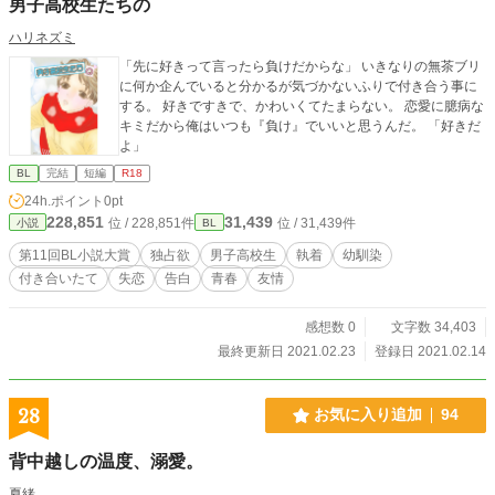
男子高校生たちの
ハリネズミ
「先に好きって言ったら負けだからな」 いきなりの無茶ブリ
に何か企んでいると分かるが気づかないふりで付き合う事に
する。 好きですきで、かわいくてたまらない。 恋愛に臆病な
キミだから俺はいつも『負け』でいいと思うんだ。 「好きだ
よ」
BL
完結
短編
R18
24h.ポイント
0pt
228,851
31,439
位 / 228,851件
位 / 31,439件
小説
BL
第11回BL小説大賞
独占欲
男子高校生
執着
幼馴染
付き合いたて
失恋
告白
青春
友情
感想数 0
文字数 34,403
最終更新日 2021.02.23
登録日 2021.02.14
28
お気に入り追加
94
背中越しの温度、溺愛。
夏緒