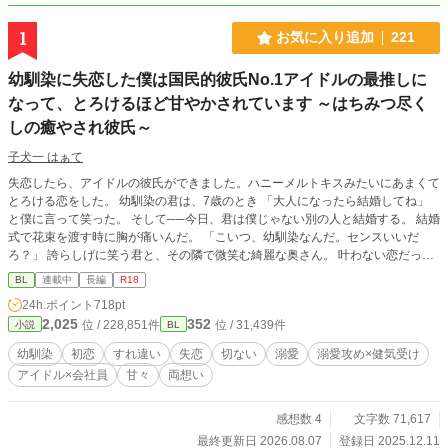
1
お気に入り追加
221
幼馴染に失恋した僕は国民的彼氏No.1アイドルの最推しに
なって、とろけるほど甘やかされています ～はちみつ尽く
しの癒やされ彼氏～
子犬一 はぁて
失恋したら、アイドルの彼氏ができました。ハニーメルトキスみたいにあまくて
とろける恋をした。 幼馴染の君は、7歳のとき 「大人になったら結婚してね」
と僕に言って笑った。 そして──今日、君は僕じゃない別の人と結婚する。 結婚
式で花束を渡す時に胸が痛いんだ。 「こいつ、幼馴染なんだ。センスいいだ
ろ？」 誇らしげに笑う君と、その隣で微笑む綺麗な奥さん。 叶わない恋だって
わかってる。 それでも、氷砂糖みたいに君との甘い思い出を、僕だけの宝箱に
BL
連載中
長編
R18
しまって生きていく。 君の幸せを願うことだけが、僕にできる最後の恋だか
24h.ポイント
718pt
ら。 そう思って、失恋の悲しみを猫カフェで埋めていたある日のこと。 僕
2,025
352
位 / 228,851件
位 / 31,439件
小説
BL
は“彼“に出逢った。 その人は僕に愛を教えてくれる人でした。 はちみつみたい
に甘くてやさしくてとろける恋。ハニーメルトキスって言葉が似合う人。 そし
幼馴染
初恋
すれ違い
失恋
切ない
溺愛
溺愛攻め×健気受け
て僕はどうやら彼の最推しになってしまったらしいんです。 けれど、彼の生き
アイドル×会社員
甘々
両想い
方は僕とはまるで正反対で──。 『国民的彼氏No.1』カリスマアイドル×失恋
したてほやほやの広報部会社員 ──────────── 作品へのご感想ありがとう
ございます♡♡ わたしの押し間違いで、ネタバレあり表示になってしまいまし
感想数 4
文字数 71,617
た。 変更ができないようなので、こちらでお知らせさせていただきます(*^^*) ご
最終更新日 2026.08.07
登録日 2025.12.11