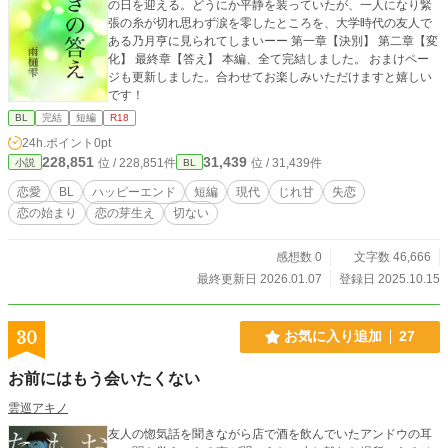
の日を迎える。どうにか平静を装っていたが、一人になり緊
張の糸が切れ思わず涙を零したところを、大学時代の友人で
ある乃月亨に見られてしまいーー 第一章【決別】 第二章【変
化】 最終章【答え】 本編、全て完結しました。 おまけペー
ジも更新しました。合わせてお楽しみいただけますと嬉しい
です！
BL
完結
短編
R18
24h.ポイント
0pt
228,851
31,439
位 / 228,851件
位 / 31,439件
小説
BL
恋愛
BL
ハッピーエンド
短編
現代
じれ甘
失恋
恋の始まり
恋の芽生え
切ない
感想数 0
文字数 46,666
最終更新日 2026.01.07
登録日 2025.10.15
30
お気に入り追加
27
お前にはもう会いたくない
雲巡アキノ
友人の惚気話を聞きながら店で酒を飲んでいたアンドウの耳