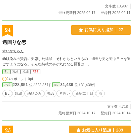
文字数 10,907
最終更新日 2025.02.17
登録日 2025.02.11
24
お気に入り追加
27
遠回りな恋
すいかちゃん
幼馴染みの賢吾に失恋した純哉。それからというもの、適当な男と遊ぶ日々を過
ごすようになる。そんな純哉の事が気になる賢吾は…。
BL
完結
短編
R18
24h.ポイント
0pt
228,851
31,439
位 / 228,851件
位 / 31,439件
小説
BL
BL
短編
幼馴染み
失恋
片思い
新宿二丁目
雨
文字数 4,718
最終更新日 2024.10.17
登録日 2024.10.14
25
お気に入り追加
289