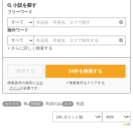
小説を探す
フリーワード
除外ワード
+ さらに詳しく検索する
保存する
34
件を検索する
検索条件の保存には
ロ
× 検索条件をクリアする
グイン
が必要です。
BL
R18のみ
失恋
カテゴリ
R指定
タグ
34
件