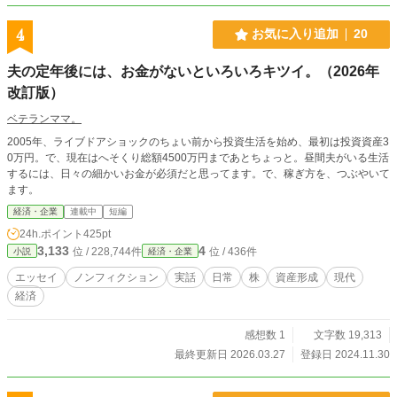
4
お気に入り追加
20
夫の定年後には、お金がないといろいろキツイ。（2026年
改訂版）
ベテランママ。
2005年、ライブドアショックのちょい前から投資生活を始め、最初は投資資産3
0万円。で、現在はへそくり総額4500万円まであとちょっと。昼間夫がいる生活
するには、日々の細かいお金が必須だと思ってます。で、稼ぎ方を、つぶやいて
ます。
経済・企業
連載中
短編
24h.ポイント
425pt
3,133
4
位 / 228,744件
位 / 436件
小説
経済・企業
エッセイ
ノンフィクション
実話
日常
株
資産形成
現代
経済
感想数 1
文字数 19,313
最終更新日 2026.03.27
登録日 2024.11.30