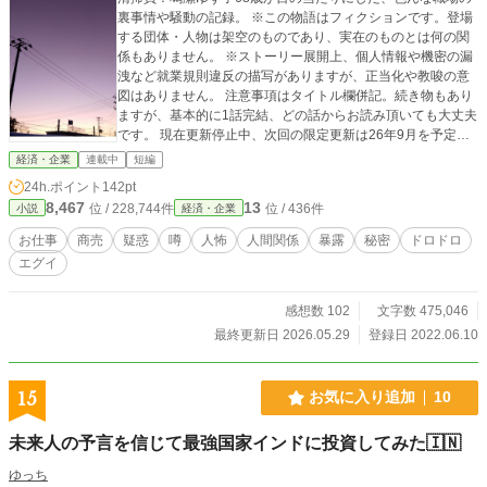
裏事情や騒動の記録。 ※この物語はフィクションです。登場
する団体・人物は架空のものであり、実在のものとは何の関
係もありません。 ※ストーリー展開上、個人情報や機密の漏
洩など就業規則違反の描写がありますが、正当化や教唆の意
図はありません。 注意事項はタイトル欄併記。続き物もあり
ますが、基本的に1話完結、どの話からお読み頂いても大丈夫
です。 現在更新停止中、次回の限定更新は26年9月を予定し
ております。
経済・企業
連載中
短編
24h.ポイント
142pt
8,467
13
位 / 228,744件
位 / 436件
小説
経済・企業
お仕事
商売
疑惑
噂
人怖
人間関係
暴露
秘密
ドロドロ
エグイ
感想数 102
文字数 475,046
最終更新日 2026.05.29
登録日 2022.06.10
15
お気に入り追加
10
未来人の予言を信じて最強国家インドに投資してみた🇮🇳
ゆっち