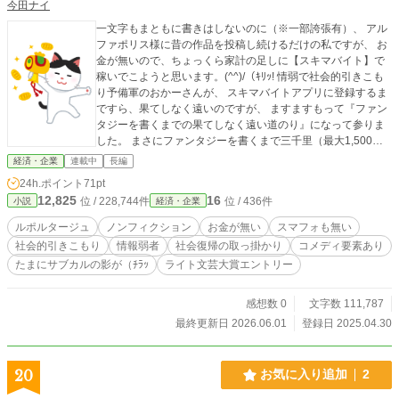
今田ナイ
一文字もまともに書きはしないのに（※一部誇張有）、 アル
ファポリス様に昔の作品を投稿し続けるだけの私ですが、 お
金が無いので、ちょっくら家計の足しに【スキマバイト】で
稼いでこようと思います。(^^)/（ｷﾘｯ! 情弱で社会的引きこも
り予備軍のおかーさんが、 スキマバイトアプリに登録するま
ですら、果てしなく遠いのですが、 ますますもって『ファン
タジーを書くまでの果てしなく遠い道のり』になって参りま
した。 まさにファンタジーを書くまで三千里（最大1,500キ
ロ）状態どころか、 ファンタジーを書くまでに天竺までお経
経済・企業
連載中
長編
を取りに行って三万キロ（往復で？）です。 ★2025/5第8回
24h.ポイント
71pt
ライト文芸大賞・2026/5第9回ライト文芸大賞では格別のお
12,825
16
位 / 228,744件
位 / 436件
小説
経済・企業
引き立てを賜りありがとうございました。(-人-) ★2027/5第1
0回ライト文芸大賞（未定）の時期になりましたら、また投稿
ルポルタージュ
ノンフィクション
お金が無い
スマフォも無い
を再開する予定です。ご縁がありましたらまたよろしくお願
社会的引きこもり
情報弱者
社会復帰の取っ掛かり
コメディ要素あり
いいたします。(-人-) ※案件じゃないです。一円も頂いてはお
たまにサブカルの影が（ﾁﾗｯ
ライト文芸大賞エントリー
りません。(^_^;) ※当ルポは特定のスキマバイトサービスを
オススメするものではありません。 ※各種スキマバイトサー
ビスのご利用については、各自の判断でお願い致します。(-
感想数 0
文字数 111,787
人-) -------------- ※カテゴリーに迷いましたが、一応社会派
最終更新日 2026.06.01
登録日 2025.04.30
（？）なのでこちらに置かせてください。 ※この記事はあん
まり暗くならないように書いてますが、一応ノンフィクショ
ンでルポルタージュの様相を呈しています。 ※忍び寄る日本
20
お気に入り追加
2
の貧困の片鱗が垣間見えますが、当ルポが社会的引きこもり
予備軍の社会復帰の一助になれば幸いです。(-人-) ※よかっ