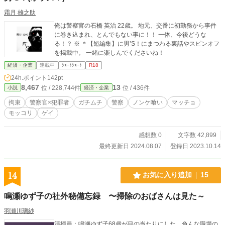
霜月 雄之助
俺は警察官の石橋 英治 22歳。 地元、交番に初勤務から事件
に巻き込まれ、とんでもない事に！！ 一体、今後どうな
る！？ ※ ＊【短編集】に男’S！にまつわる裏話やスピンオフ
を掲載中。 一緒に楽しんでくださいね！
経済・企業
連載中
ｼｮｰﾄｼｮｰﾄ
R18
24h.ポイント
142pt
8,467
13
位 / 228,744件
位 / 436件
小説
経済・企業
拘束
警察官×犯罪者
ガチムチ
警察
ノンケ喰い
マッチョ
モッコリ
ゲイ
感想数 0
文字数 42,899
最終更新日 2024.08.07
登録日 2023.10.14
14
お気に入り追加
15
鳴瀬ゆず子の社外秘備忘録 〜掃除のおばさんは見た～
羽瀬川璃紗
清掃員：鳴瀬ゆず子68歳が目の当たりにした、色んな職場の