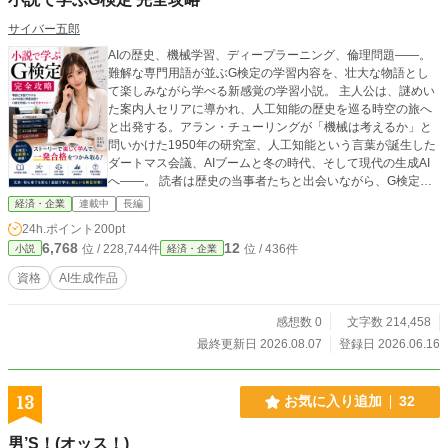
サイバー五郎
AIの歴史、機械学習、ディープラーニング、倫理問題――。
難解な専門用語が並ぶG検定の学習内容を、壮大な物語とし
て楽しみながら学べる新感覚の学習小説。 主人公は、謎めい
た案内人セリアに導かれ、人工知能の歴史を巡る時空の旅へ
と出発する。アラン・チューリングが「機械は考えるか」と
問いかけた1950年の研究室、人工知能という言葉が誕生した
ダートマス会議、AIブームと冬の時代、そして現代の生成AI
へ――。 読者は歴史の当事者たちと出会いながら、G検定で
頻出となる重要知識を自然に身につけていく。 各話にはセリ
経済・企業
連載中
長編
アから出題される「G検定クイズ」を収録。学んだ内容をそ
24h.ポイント
200pt
の場で確認できるため、物語を楽しみながら試験対策もでき
6,768
12
位 / 228,744件
位 / 436件
小説
経済・企業
る構成となっている。 単なる参考書では続かない。かといっ
て娯楽小説だけでは知識が残らない。 本作は「読むだけでAI
資格
AI生成作品
の歴史と基礎知識が頭に入る」をコンセプトに、エンターテ
インメントと学習を融合させた書籍である。 G検定受験者は
感想数 0
文字数 214,458
もちろん、AIに興味がある初心者や、人工知能の発展の軌跡
を物語として楽しみたい読者にもおすすめ。 知性の誕生から
最終更新日 2026.08.07
登録日 2026.06.16
生成AIの時代まで――。 あなたもセリアと共に、AI王国の歴
史を巡る壮大な旅へ出かけてみませんか。 全260話予定。
13
お気に入り追加
32
男’S！(オッス！)