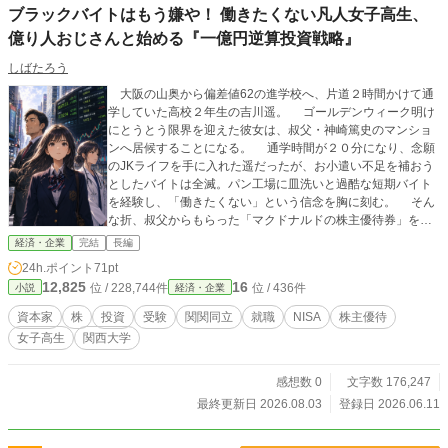
ブラックバイトはもう嫌や！ 働きたくない凡人女子高生、
た、スキマバイトアプリをあちこちの会社が開発してくれ
て。時代が私達（社会的引きこもり予備軍？）に追いつい
億り人おじさんと始める『一億円逆算投資戦略』
た？ ------------ ※本作品は生成AI不使用です。 ※アルファポリ
しばたろう
スオンリーです（いまのところ？）
大阪の山奥から偏差値62の進学校へ、片道２時間かけて通
学していた高校２年生の吉川遥。 ゴールデンウィーク明け
にとうとう限界を迎えた彼女は、叔父・神崎篤史のマンショ
ンへ居候することになる。 通学時間が２０分になり、念願
のJKライフを手に入れた遥だったが、お小遣い不足を補おう
としたバイトは全滅。パン工場に皿洗いと過酷な短期バイト
を経験し、「働きたくない」という信念を胸に刻む。 そん
な折、叔父からもらった「マクドナルドの株主優待券」をき
っかけに、株や資本主義の仕組みを知ることに。 「資本家と
経済・企業
完結
長編
労働者」「金のなる木」 ――叔父の言葉は、なんとなく生
24h.ポイント
71pt
きていくつもりだった女子高生の価値観をひっくり返す。
12,825
16
位 / 228,744件
位 / 436件
小説
経済・企業
「お前は、資本家になったらええんや」 叔父の一言が、遥
の人生を大回転させる――。 関関同立を目指し、猛勉強を
資本家
株
投資
受験
関関同立
就職
NISA
株主優待
始めた女子高生の、お金と未来をつかむための青春物語。
女子高生
関西大学
感想数 0
文字数 176,247
最終更新日 2026.08.03
登録日 2026.06.11