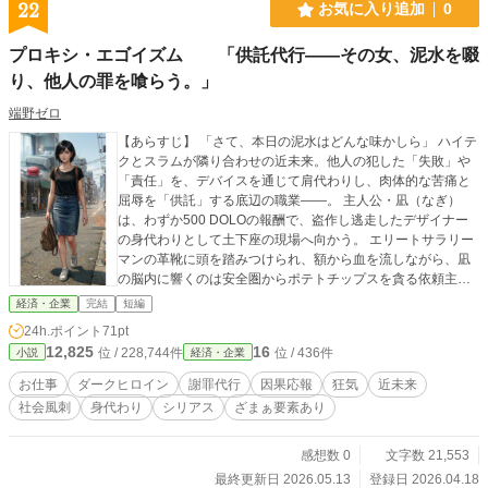
22
お気に入り追加
0
プロキシ・エゴイズム 「供託代行――その女、泥水を啜
り、他人の罪を喰らう。」
端野ゼロ
【あらすじ】 「さて、本日の泥水はどんな味かしら」 ハイテ
クとスラムが隣り合わせの近未来。他人の犯した「失敗」や
「責任」を、デバイスを通じて肩代わりし、肉体的な苦痛と
屈辱を「供託」する底辺の職業――。 主人公・凪（なぎ）
は、わずか500 DOLOの報酬で、盗作し逃走したデザイナー
の身代わりとして土下座の現場へ向かう。 エリートサラリー
マンの革靴に頭を踏みつけられ、額から血を流しながら、凪
の脳内に響くのは安全圏からポテトチップスを貪る依頼主の
咀嚼音。 システムのバグ、人間の醜悪な保身、そして安っぽ
経済・企業
完結
短編
い暴力。 社会の最底辺で、吐き気がするほどの悪意を「極上
24h.ポイント
71pt
のエンターテインメント」として味わい尽くす凪の狂気。
12,825
16
位 / 228,744件
位 / 436件
小説
経済・企業
お仕事
ダークヒロイン
謝罪代行
因果応報
狂気
近未来
社会風刺
身代わり
シリアス
ざまぁ要素あり
感想数 0
文字数 21,553
最終更新日 2026.05.13
登録日 2026.04.18