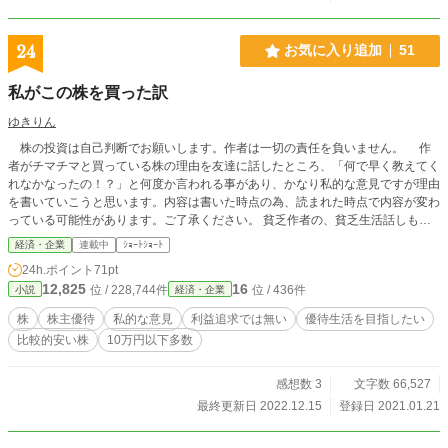
24
お気に入り追加
51
私がこの株を買った訳
ゆきりん
株の投資は自己判断でお願いします。作者は一切の責任を負いません。 作
者がチマチマと買っている株の理由を友達に話したところ、「何で早く教えてく
れなかなったの！？」と何度か言われる事があり、かなり私的な意見ですが理由
を書いていこうと思います。内容は書いた時点の為、読まれた時点で内容が変わ
っている可能性があります。ご了承ください。 貧乏作者の、貧乏生活話しもた
まに入ります。興味の無い方は飛ばして下さい。でも、こんな人いるんだね〜と
経済・企業
連載中
ｼｮｰﾄｼｮｰﾄ
笑い飛ばしてくれてもいいかも。
24h.ポイント
71pt
12,825
16
位 / 228,744件
位 / 436件
小説
経済・企業
株
株主優待
私的な意見
利益追求では無い
優待生活を目指したい
比較的安い株
10万円以下多数
感想数 3
文字数 66,527
最終更新日 2022.12.15
登録日 2021.01.21