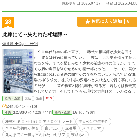
すので、 どうぞお目こぼしくださいませ。(-人-) ★2025/10/6
最終更新日 2026.07.27
登録日 2025.04.08
付：んんっ⁉ お気に入りといいねが付いてる……だとッ⁉(^_
^;) って、エールも貰ってた！！！ もやは誰も読む人など
いないと思ってましたが、お読み頂き誠にありがとうござい
28
お気に入り追加
8
ます。(-人-) ※懸賞情報はもの凄い早さで古くなります。詳
しくは公式HPなどでご確認下さいませ。(-人-) ※懸賞関連よ
此岸にて～失われた相場譚～
もやま話主体で投稿しますので、懸賞情報はオマケレベルに
なります。 ※月一更新、あっという間に挫折して不定期更新
焼き鳥 ◆Oppai.FF16
です。 ----------------------------------------- ※なんか違うのかもと
思い、エッセイ→経済/企業カテに引っ越してきました。とは
９０年代前半の頃の東京。 稀代の相場師が少女を囲う
いえ、 さすがにコレをライト文芸大賞に出そうとは思わない
が、彼女は難病に罹っていた。 彼は、大相場を張って莫大
です。(^_^;) ------------------ 本作品は生成AI不使用です。 本作
な富を得、それを惜しみなく少女の治療の為に使うが、それ
品はアルファポリスオンリーです。
でも病の進行を遅らせるのが精一杯だった。 そこで、昔か
ら相場に関わる者達の間でその存在を言い伝えられている“相
場の神”を求め、株式相場の深遠へと入り込んで行く事になる
のだが―― 昔の株式相場に興味が有る方、若しくは株売買
をしていた方、そしてもちろん現役の方向けの、いわゆるお
伽話です。お楽しみ頂けましたら幸いです。 メロドラマも
経済・企業
完結
長編
R15
嫌いじゃない、という方も是非。 カクヨム様でも細かい修
24h.ポイント
71pt
正を加えながら投稿しています。
12,830
16
位 / 228,744件
位 / 436件
小説
経済・企業
株式相場
仕手戦
アナログトレード
主人公は中年男性
９０年代初頭が舞台
言い伝え
立会場
メロドラマ
死ぬまでに一度は言われたいセリフ
寝取られ