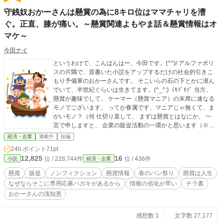
守銭奴おかーさんは懸賞の為に8キロ位はママチャリを漕
ぐ。正直、膝が痛い。～懸賞関連よもやま話＆懸賞情報はオ
マケ～
今田ナイ
というわけで、こんばんはー、今田です。(^^)/ アルファポリ
スの片隅で、昔書いた小説をアップするだけの社会的引きこ
もり予備軍のおかーさんです。 そこいらの石の下とかに潜ん
でいて、半世紀ぐらいは生きてます。(^_^;)（ﾓｿﾞﾓｿﾞ 当方、
懸賞が趣味でして。 ケーマー（懸賞マニア）の末席に連なる
モノでございます。 ってか眷属です、マニアじゃ無くて、ま
がいモノ？（何 仕切り直して、 まずは懸賞とはなにか。 一
言で申しますと、 企業の販促活動の一環かと思います（※個
人の感想です） 昔はバーコードを集めて官製ハガキをデコっ
経済・企業
連載中
短編
て貼り付けて応募って感じでしたが、 （春のパン祭りシール
24h.ポイント
71pt
はいまだに昔ながらですが。(^_^;)） いまはもう半分以上
12,825
16
位 / 228,744件
位 / 436件
小説
経済・企業
は、レシート懸賞（購入証明）でWeb応募（応募方法）って
感じになっておりましてですね。昔ながらのバーコードが捨
懸賞
販促
ノンフィクション
懸賞情報
春のパン祭り
懸賞は人生
てられなくて、無駄なゴミ山と化しております。 いまはもう
なぜならそこに専用応募ハガキがあるから
情報の劣化が早い
チラ裏
ない懸賞の昔話とか、最新の懸賞事情とかを織り交ぜて だら
おかーさんの浅知恵
だらと記述していけたらなぁと思っております。 アメブロで
もないですし、誰が読むわけでも無いと思うのですが、 そん
な感じで、アルファポリスの片隅でひっそりやらせて頂きま
感想数 1
文字数 27,177