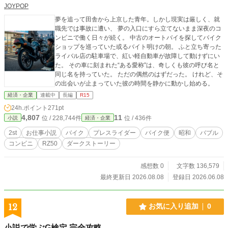
JOYPOP
夢を追って田舎から上京した青年。しかし現実は厳しく、就
職先では事故に遭い、 夢の入口にすら立てないまま深夜のコ
ンビニで働く日々が続く。 中古のオートバイを探してバイク
ショップを巡っていた或るバイト明けの朝。 ふと立ち寄った
ライバル店の駐車場で、紅い軽自動車が故障して動けずにい
た。 その車に刻まれた“ある愛称”は、奇しくも彼の呼び名と
同じ名を持っていた。 ただの偶然のはずだった。 けれど、そ
の出会いが止まっていた彼の時間を静かに動かし始める。
経済・企業
連載中
長編
R15
24h.ポイント
271pt
4,807
11
位 / 228,744件
位 / 436件
小説
経済・企業
2st
お仕事小説
バイク
プレスライダー
バイク便
昭和
バブル
コンビニ
RZ50
ダークストーリー
感想数 0
文字数 136,579
最終更新日 2026.08.08
登録日 2026.06.08
12
お気に入り追加
0
小説で学ぶG検定 完全攻略