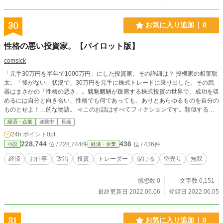
30
お気に入り追加
0
性格の悪い投資家。【パイロット版】
comsick
「元手30万円を半年で1000万円」にした投資家。その詳細は？ 投機家の相葉聡
太。「後がない」状況で、30万円を元手に株式トレードに乗り出した。その武
器はまさかの「性格の悪さ」。魑魅魍魎が跋扈する株式投資の世界で、成功を収
めるには自分と向き合い、性格でも何であっても、ありとあらゆるものを自分の
ものとせよ！…的な物語。 ≪このお話はすべてフィクションです。類似するよ
うな事例などが出てきても、たまたまです。実在の人物や団体などとは関係あり
経済・企業
連載中
長編
ません≫ ※需要が無ければ、更新しない「パイロット版」です。 レビューや応
24h.ポイント
0pt
援コメントなどがあれば、書いていくスタイルの「パイロット版」です。
228,744
436
位 / 228,744件
位 / 436件
小説
経済・企業
経済
お仕事
政治
投資
トレーダー
儲ける
空売り
無双
感想数 0
文字数 6,151
最終更新日 2022.06.06
登録日 2022.06.05
31
お気に入り追加
0