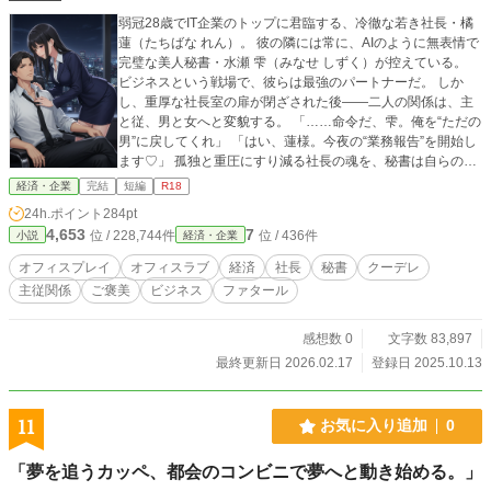
弱冠28歳でIT企業のトップに君臨する、冷徹な若き社長・橘
蓮（たちばな れん）。 彼の隣には常に、AIのように無表情で
完璧な美人秘書・水瀬 雫（みなせ しずく）が控えている。
ビジネスという戦場で、彼らは最強のパートナーだ。 しか
し、重厚な社長室の扉が閉ざされた後――二人の関係は、主
と従、男と女へと変貌する。 「……命令だ、雫。俺を“ただの
男”に戻してくれ」 「はい、蓮様。今夜の“業務報告”を開始し
ます♡」 孤独と重圧にすり減る社長の魂を、秘書は自らの身
体と愛で満たしていく。 M&A（経営統合）の成功を祝うの
経済・企業
完結
短編
R18
は、シャンパンではなく、デスクの上で交わされる濃密な“契
24h.ポイント
284pt
約”。 これは、ただのエロティックなオフィスラブではない。
4,653
7
位 / 228,744件
位 / 436件
小説
経済・企業
社会という鎧を脱ぎ捨て、互いの弱さを曝け出し、魂で求め
合う二人の、甘く切ない物語。 今夜もまた、社長室には秘密
オフィスプレイ
オフィスラブ
経済
社長
秘書
クーデレ
の喘ぎ声が響き渡る――。
主従関係
ご褒美
ビジネス
ファタール
感想数 0
文字数 83,897
最終更新日 2026.02.17
登録日 2025.10.13
11
お気に入り追加
0
「夢を追うカッペ、都会のコンビニで夢へと動き始める。」