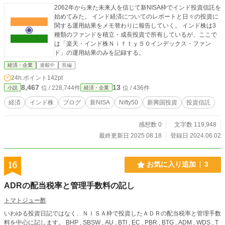
2062年から来た未来人を信じて新NISA枠でインド投資信託を
始めてみた。 インド経済についてのレポートと日々の投資に
関する運用結果をメモ替わりに報告していく。 インド株は3
種類のファンドを積立・成長投資で所有しているが、ここで
は「楽天・インド株Ｎｉｆｔｙ５０インデックス・ファン
ド」の運用結果のみを記録する。
経済・企業
連載中
長編
24h.ポイント
142pt
8,467
13
位 / 228,744件
位 / 436件
小説
経済・企業
経済
インド株
ブログ
新NISA
Nifty50
新興国投資
投資信託
感想数 0
文字数 119,948
最終更新日 2025.08.18
登録日 2024.06.02
16
お気に入り追加
3
ADRの配当税率と管理手数料の記し
トマトジュー酢
いわゆる投資日記ではなく、ＮＩＳＡ枠で投資したＡＤＲの配当税率と管理手数
料を中心に記します。 BHP , SBSW , AU , BTI , EC , PBR , BTG , ADM , WDS , T