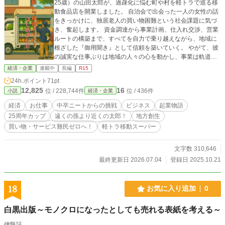
25歳）の山田太郎が、過疎化に悩む町や村を軽トラで巡る移
動食品店を開業しました。 自治会で出会った一人の女性の話
をきっかけに、独居老人の買い物困難という社会課題に気づ
き、奮起します。 資金調達から事業計画、仕入れ交渉、営業
ルートの構築まで、すべてを自力で乗り越えながら、地域に
根ざした『御用聞き』として信頼を築いていく。 やがて、彼
の誠実な仕事ぶりは地域の人々の心を動かし、事業は軌道に
乗ります。 最終話では、仲間や家族、そして地域への感謝を
経済・企業
連載中
長編
R15
胸に、太郎が描く未来への希望が語られる。 これは、ひとり
24h.ポイント
71pt
の若者が「誰かの役に立ちたい」という思いを原動力に、人
12,825
16
位 / 228,744件
位 / 436件
小説
経済・企業
生を切り拓いていく感動の地域再生ドラマです。 基本の小説
は太郎の業務日誌です。
経済
お仕事
中卒ニートからの挑戦
ビジネス
起業物語
25周年カップ
遠くの孫より近くの太郎！
地方創生
買い物・サービス難民ゼロへ！
軽トラ移動スーパー
文字数 310,646
最終更新日 2026.07.04
登録日 2025.10.21
18
お気に入り追加
0
白黒出版～モノクロになったとしても売れる表紙を考える～
伊阪証