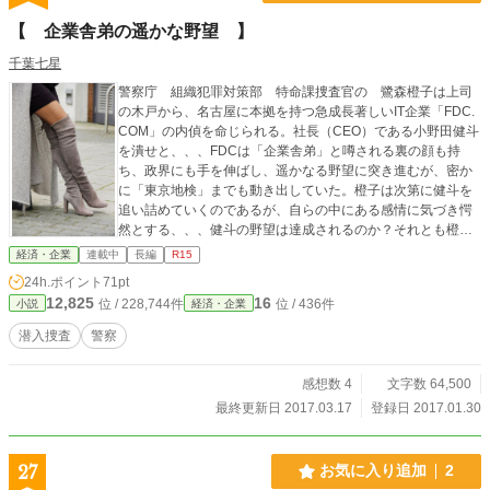
【 企業舎弟の遥かな野望 】
千葉七星
警察庁 組織犯罪対策部 特命課捜査官の 鷺森橙子は上司
の木戸から、名古屋に本拠を持つ急成長著しいIT企業「FDC.
COM」の内偵を命じられる。社長（CEO）である小野田健斗
を潰せと、、、FDCは「企業舎弟」と噂される裏の顔も持
ち、政界にも手を伸ばし、遥かなる野望に突き進むが、密か
に「東京地検」までも動き出していた。橙子は次第に健斗を
追い詰めていくのであるが、自らの中にある感情に気づき愕
然とする、、、健斗の野望は達成されるのか？それとも橙子
が追い詰め潰すのか、、、 【原則週３回以
経済・企業
連載中
長編
R15
上の更新】
24h.ポイント
71pt
12,825
16
位 / 228,744件
位 / 436件
小説
経済・企業
潜入捜査
警察
感想数 4
文字数 64,500
最終更新日 2017.03.17
登録日 2017.01.30
27
お気に入り追加
2