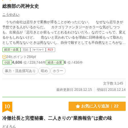
総務部の死神女史
こうやさい
うちの会社は忌引きで業務が滞ることがめったにない。 なぜなら忌引きが
予想できる人がいるからだ。 カテゴリファンタジーかホラーな気がしつつ
も、出発点が「忌引きとか前もってとれるわけないだろ」なのでこっちで。変え
るかもしれないけど。 危ないと言われているを理由に日時余裕もって取れた
としても死なないときは死なないし、自分で殺すとしても不自然なところがない
と判断されなかった場合葬儀がいつになるか分からないし場合によっては会社ど
経済・企業
完結
ｼｮｰﾄｼｮｰﾄ
R15
ころじゃなくなるし、出来るのは予知能力者ぐらいだよねー……辺りでなんか妙
24h.ポイント
284pt
な方向に行った。 ただいま諸事情で出すべきか否か微妙なので棚上げしてた
4,606
6
位 / 228,744件
位 / 436件
小説
経済・企業
のとか自サイトの方に上げるべきかどうか悩んでたのとか大昔のとかを放出中で
す。見直しもあまり出来ないのでいつも以上に誤字脱字等も多いです。ご了承下
暴力・流血描写あり
暗め
ホラー
さい。
文字数 3,145
最終更新日 2018.12.15
登録日 2018.12.14
10
お気に入り追加
22
冷徹社長と完璧秘書、二人きりの“業務報告”は蜜の味
どえろん