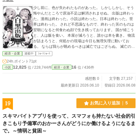
少し前に、色が失われたものがあった。 しかししかし、そう
悔やんだところで原油不足は解消されませぬ。 出版は終わっ
た。漫画は終わった。小説は終わった。日本は終わった。世
界は終わった。 されど不思議なもので、終わった筈のものは
翌朝になると何食わぬ顔で生き残っております。 国が傾こう
と、人は飯を食い。 本屋が減ろうと、誰かは本を書き。 物流
が詰まろうと、何処かの現場は今日も無理矢理に動いてお
る。 ならば我らが眺めるべきは滅亡ではござらぬ。 滅亡の翌
日に何が残ったのか。 値上がりの先で誰が笑うのか。 潰れた
経済・企業
連載中
ｼｮｰﾄｼｮｰﾄ
市場の隣で、何が芽吹くのか。 勇ましい断交論も、景気の良
24h.ポイント
71pt
い滅亡論も、一旦脇へ置いて参りましょう。 冷たく、細か
12,825
16
位 / 228,744件
位 / 436件
小説
経済・企業
く、嫌になるほど現実を眺めながら、それでも少しばかり面
白そうな未来を探しに参ります。
感想数 0
文字数 27,157
最終更新日 2026.06.10
登録日 2026.06.08
19
お気に入り追加
5
スキマバイトアプリを使って、スマフォも持たない社会的引
きこもり予備軍のおかーさんがどうにか働けるようになるま
で。～情弱と貧困～