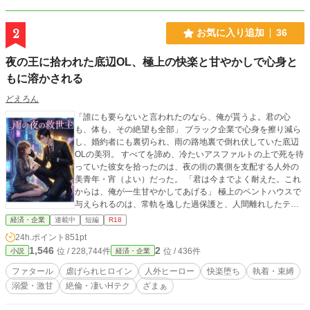
2
お気に入り追加
36
夜の王に拾われた底辺OL、極上の快楽と甘やかしで心身と
もに溶かされる
どえろん
「誰にも要らないと言われたのなら、俺が貰うよ。君の心
も、体も、その絶望も全部」 ブラック企業で心身を擦り減ら
し、婚約者にも裏切られ、雨の路地裏で倒れ伏していた底辺
OLの美羽。 すべてを諦め、冷たいアスファルトの上で死を待
っていた彼女を拾ったのは、夜の街の裏側を支配する人外の
美青年・宵（よい）だった。 「君は今までよく耐えた。これ
からは、俺が一生甘やかしてあげる」 極上のペントハウスで
与えられるのは、常軌を逸した過保護と、人間離れしたテク
ニックによる絶頂の嵐。 これまで誰にも愛されることのなか
経済・企業
連載中
短編
R18
った美羽は、宵の狂おしいほどの執着と甘い毒牙によって、
24h.ポイント
851pt
抗う間もなく身も心もドロドロに溶かされていく。 傷ついた
1,546
2
位 / 228,744件
位 / 436件
小説
経済・企業
心が満たされていくたび、身体は彼なしでは生きられないほ
どに開発されていき――。 やがて彼女を捨てた者たちがその
ファタール
虐げられヒロイン
人外ヒーロー
快楽堕ち
執着・束縛
価値に気づき擦り寄ってくるが、夜の王の『極上の所有物』
溺愛・激甘
絶倫・凄いHテク
ざまぁ
となった美羽には、もう彼らの声など届かない。 これは、す
べてを失った少女が、底知れぬ愛と圧倒的な快楽によって