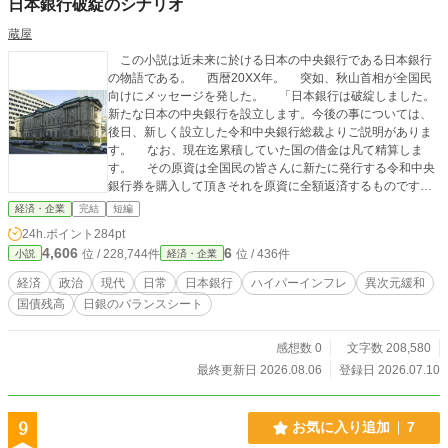
日本銀行破綻のシナリオ
蔵屋
この小説は近未来に於ける日本の中央銀行である日本銀行
の物語である。 西暦20XX年。 突如、秋山首相が全国民
向けにメッセージを発した。 「日本銀行は破綻しました。
新たな日本の中央銀行を設立します。今後の事については、
後日、新しく設立した令和中央銀行総裁よりご説明がありま
す。 なお、現在迄累積していた国の借金は凡て精算しま
す。 その原資は全国民の皆さんに新たに発行する令和中央
銀行券を購入して頂きそれを原資に全額返済するものです。
これらのスキームは凡て新たに設立する令和中央銀行が実
経済・企業
完結
短編
施します。 このテレビニュースやネットニュース等を視聴
24h.ポイント
284pt
した国民は驚きと不安に満ちたのであった。 この小説はフ
4,606
6
位 / 228,744件
位 / 436件
小説
経済・企業
ィクションです。 この小説に登場する人物、団体等実在し
ていても一切関係がありません。 それでは、この小説を最
経済
政治
現代
日常
日本銀行
ハイパーインフレ
異次元緩和
後迄お楽しみ下さい。 皆様の何かのお役に立つことが出来
国債残高
日銀のバランスシート
れば幸いです。 蔵屋日唱
感想数 0
文字数 208,580
最終更新日 2026.08.06
登録日 2026.07.10
9
お気に入り追加
7