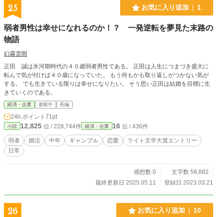
25
お気に入り追加
1
弱者男性は幸せになれるのか！？ 一発逆転を夢見た末路の
物語
幻霧雲開
正田 誠は氷河期時代の４０歳弱者男性である。 正田は人生につまづき盛大に
転んで気が付けば４０歳になっていた。 もう何もかも取り返しがつかない気が
する。 でも生きている限りは幸せになりたい。 そう思い正田は結婚を目標に生
きていくのである。
経済・企業
連載中
長編
24h.ポイント
71pt
12,825
16
位 / 228,744件
位 / 436件
小説
経済・企業
弱者
婚活
中年
ギャンブル
恋愛
ライト文学大賞エントリー
日常
感想数 0
文字数 58,882
最終更新日 2025.05.11
登録日 2023.03.21
26
お気に入り追加
10