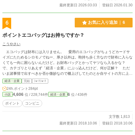
最終更新日 2026.03.03
登録日 2026.01.30
6
お気に入り追加
6
ポイントエコバッグはお持ちですか？
こうやさい
エコバッグは財布には入りません。 愛用のエコバッグがちょうどカードサ
イズにたためるシロモノでねー、厚さ以外は。鞄持ち歩く方なので財布に入らな
くても一向に困らないんだけど。お財布バッグとかってヤツなら入るかな？
で、カテゴリとりあえず「経済・企業」にぶっ込んだけど、何が正解？ ただ
いま諸事情で出すべきか否か微妙なので棚上げしてたのとか自サイトの方に上げ
るべきかどうか悩んでたのとか大昔のとかを放出中です。見直しもあまり出来な
経済・企業
完結
ｼｮｰﾄｼｮｰﾄ
いのでいつも以上に誤字脱字等も多いです。ご了承下さい。 後で消す私信。
24h.ポイント
284pt
ただいまWindows10に環境移行中です。よっていろいろ滞ってます。なんか
4,606
6
位 / 228,744件
位 / 436件
小説
経済・企業
日々動作が遅くなってフリーズの回数が増えてるんだけど……なんか致命的にや
ばいところの設定ミスってる？
ポイント
コンビニ
文字数 1,813
最終更新日 2018.10.06
登録日 2018.10.06