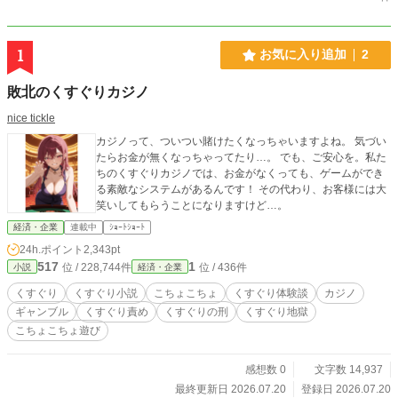
1
お気に入り追加
2
敗北のくすぐりカジノ
nice tickle
カジノって、ついつい賭けたくなっちゃいますよね。 気づい
たらお金が無くなっちゃってたり…。 でも、ご安心を。私た
ちのくすぐりカジノでは、お金がなくっても、ゲームができ
る素敵なシステムがあるんです！ その代わり、お客様には大
笑いしてもらうことになりますけど…。
経済・企業
連載中
ｼｮｰﾄｼｮｰﾄ
24h.ポイント
2,343pt
517
1
位 / 228,744件
位 / 436件
小説
経済・企業
くすぐり
くすぐり小説
こちょこちょ
くすぐり体験談
カジノ
ギャンブル
くすぐり責め
くすぐりの刑
くすぐり地獄
こちょこちょ遊び
感想数 0
文字数 14,937
最終更新日 2026.07.20
登録日 2026.07.20