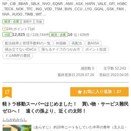
NP , CIB , BBAR , SBLK , NVO , EQNR , AMX , ASX , HAFN , VALE , GFI , HSBC
, TECK , NOK , TFC , ING , VOD , TSM , BVN , CCU , LYG , GGAL , GSK , FMX ,
NVA , AUGO , TIMB , WIT …
経済・企業
連載中
長編
24h.ポイント
71pt
12,825
16
位 / 228,744件
位 / 436件
小説
経済・企業
配当税率と管理手数料の一覧
外国株
高配当
新NISA
積み立てないiDeCo
落ちるナイフのつかみ方
ポイント投資
ドルMMFの裏技
感想数 0
文字数 52,243
最終更新日 2026.07.26
登録日 2023.04.05
17
お気に入り追加
27
軽トラ移動スーパーはじめました！ 買い物・サービス難民
ゼロへ！ 遠くの孫より、近くの太郎！
しらかわからし
（あらすじ） 約10年ニートをしていた中卒の青年（主人公・