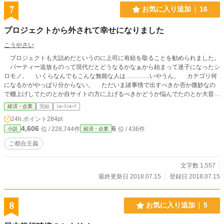
7
お気に入り追加
16
プロジェクトから外されて幸せになりました
こうやさい
プロジェクトも大詰めだというのに上司に有給を取ることを勧められました。
パーティー追放ものって現代だとどうなるかなぁから始まって迷子になったシ
ロモノ。 いくらなんでもこんな無能な人は…………いやうん。 カテゴリ何
になるかがやっぱり分からない。 ただいま諸事情で出すべきか否か微妙なの
で棚上げしてたのとか自サイトの方に上げるべきかどうか悩んでたのとか大昔の
とかを放出中です。見直しもあまり出来ないのでいつも以上に誤字脱字等も多い
経済・企業
完結
ｼｮｰﾄｼｮｰﾄ
です。ご了承下さい。
24h.ポイント
284pt
4,606
6
位 / 228,744件
位 / 436件
小説
経済・企業
ご都合主義
文字数 1,557
最終更新日 2018.07.15
登録日 2018.07.15
8
お気に入り追加
5