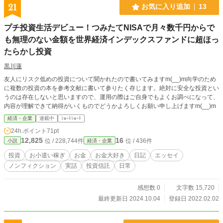
21
お気に入り追加
13
プチ投資生活デビュー！つみたてNISAで月々数千円からで
も無理のない金額を世界経済インデックスファンドに超ほっ
たらかし投資
黒川蓮
友人にリスク低めの投資について聞かれたので書いてみますm(__)m向学のため
に複数の投資の本を参考文献に書いて参りたく存じます。絶対に安全な投資とい
うのは存在しないと思いますので、運用の際はご自身でもよくお調べになって、
内容が理解できて納得がいくものでどうかよろしくお願い申し上げますm(__)m
経済・企業
連載中
ｼｮｰﾄｼｮｰﾄ
24h.ポイント
71pt
12,825
16
位 / 228,744件
位 / 436件
小説
経済・企業
投資
お小遣い稼ぎ
お金
お金大好き
日記
エッセイ
ノンフィクション
実話
投資信託
日常
感想数 0
文字数 15,720
最終更新日 2024.10.04
登録日 2022.02.02