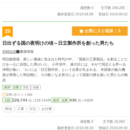
感想数 0
文字数 168,285
最終更新日 2019.06.08
登録日 2019.06.02
29
お気に入り追加
3
日出ずる国の夜明けの頃～日立製作所を創った男たち
式村比呂
書籍情報
明治維新後、新しい価値に包まれた時代の中、「国産の工業製品」を創ることだ
けを一心に目指した男がいた。 小平浪平。 彼の許には、やがて同志とも呼べる
仲間が集い、ついには「日立製作所」という企業が生まれる。 外国産の輸入機
器が席巻した明治期に、その飽くなき努力によって国産の礎を築いた男たちの物
語
経済・企業
完結
短編
24h.ポイント
0pt
228,744
436
位 / 228,744件
位 / 436件
小説
経済・企業
明治
工業
日立
お仕事
感想数 0
文字数 16,092
最終更新日 2016.09.30
登録日 2016.09.30