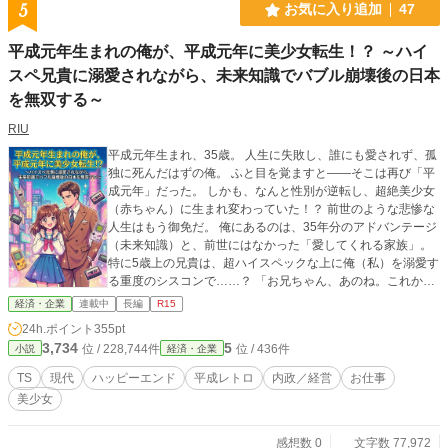
5
お気に入り追加
47
平成元年生まれの俺が、平成元年に美少女転生！？ ～ハイ
スペ兄貴に溺愛されながら、未来知識でバブル崩壊後の日本
を無双する～
RIU
平成元年生まれ、35歳。 人生に失敗し、誰にも愛されず、孤
独に死んだはずの俺。 ふと目を覚ますと――そこは再び「平
成元年」だった。 しかも、なんと性別が逆転し、超絶美少女
（赤ちゃん）に生まれ変わっていた！？ 前世のような悲惨な
人生はもう御免だ。 俺にあるのは、35年分のアドバンテージ
（未来知識）と、前世にはなかった「愛してくれる家族」。
特に5歳上の兄貴は、超ハイスペックな上に俺（私）を溺愛す
る重度のシスコンで……？ 「お兄ちゃん、あのね。これから
は『IT』がくるよ！」 株価も流行も全てお見通し。 中身は30
経済・企業
連載中
長編
R15
代の俺が、天使の愛嬌と悪魔的知識を武器に、兄を操り（プ
24h.ポイント
355pt
ロデュースし）、バブル崩壊後の日本をイージーモードで駆
3,734
5
位 / 228,744件
位 / 436件
小説
経済・企業
け上がる！ 懐かしの平成レトロ×ＴＳ転生×爽快サクセススト
ーリー、開幕！
TS
現代
ハッピーエンド
平成レトロ
内政／経営
お仕事
美少女
感想数 0
文字数 77,972