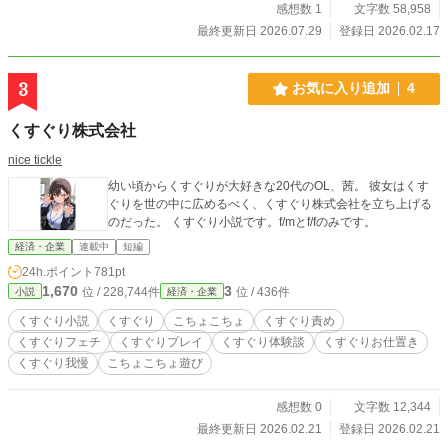
「世界で一番幸せな生贄」へと堕ちていく、極上の救済譚。
感想数 1
文字数 58,958
最終更新日 2026.07.29
登録日 2026.02.17
3
お気に入り追加
4
くすぐり株式会社
nice tickle
幼い頃からくすぐりが大好きな20代のOL、茜。 彼女はくす
ぐりを世の中に広めるべく、くすぐり株式会社を立ち上げる
のだった。 くすぐり小説です。f/mとf/fのみです。
経済・企業
連載中
短編
24h.ポイント
781pt
1,670
3
位 / 228,744件
位 / 436件
小説
経済・企業
くすぐり小説
くすぐり
こちょこちょ
くすぐり責め
くすぐりフェチ
くすぐりプレイ
くすぐり体験談
くすぐりお仕置き
くすぐり我慢
こちょこちょ遊び
感想数 0
文字数 12,344
最終更新日 2026.02.21
登録日 2026.02.21