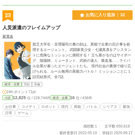
23
お気に入り追加
32
人災派遣のフレイムアップ
紫電改
貧乏大学生・亘理陽司の裏の顔は、異能で企業の厄介事を処
理するエージェント。 武闘家美少女・七瀬真凛をアシスタン
トに危険なミッションに挑戦する！ 立ち塞がるのはサイボー
グ、陰陽師、ミュータント、武術の達人、吸血鬼……ライバ
ル企業が雇ったエージェントたち。 現代社会の裏側で繰り広
げられる、ルール無用の異能力バトル！ ミッションごとに１
話完結形式、全7話
経済・企業
完結
長編
24h.ポイント
71pt
12,825
16
位 / 228,744件
位 / 436件
小説
経済・企業
お仕事
コメディ
ロボット
現代
異能
バトル
シリアス
最強
日常
ゲーム
感想数 1
文字数 650,618
最終更新日 2022.05.10
登録日 2020.09.17