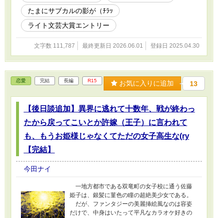
いたします。(-人-) ※案件じゃないです。一円も
たまにサブカルの影が（ﾁﾗｯ
頂いてはおりません。(^_^;) ※当ルポは特定のス
キマバイトサービスをオススメするものではあ
ライト文芸大賞エントリー
りません。 ※各種スキマバイトサービスのご利
用については、各自の判断でお願い致します。(-
文字数 111,787
最終更新日 2026.06.01
登録日 2025.04.30
人-) -------------- ※カテゴリーに迷いましたが、一
応社会派（？）なのでこちらに置かせてくださ
い。 ※この記事はあんまり暗くならないように
書いてますが、一応ノンフィクションでルポル
恋愛
完結
長編
R15
タージュの様相を呈しています。 ※忍び寄る日
お気に入りに追加
13
本の貧困の片鱗が垣間見えますが、当ルポが社
会的引きこもり予備軍の社会復帰の一助になれ
【後日談追加】異界に逃れて十数年、戦が終わっ
ば幸いです。(-人-) ※よかった、スキマバイトア
プリをあちこちの会社が開発してくれて。時代
たから戻ってこいとか許嫁（王子）に言われて
が私達（社会的引きこもり予備軍？）に追いつ
いた？ ------------ ※本作品は生成AI不使用です。
も、もうお姫様じゃなくてただの女子高生な(ry
※アルファポリスオンリーです（いまのとこ
【完結】
ろ？）
今田ナイ
一地方都市である双竜町の女子校に通う佐藤
姫子は、銀髪に菫色の瞳の超絶美少女である。
だが、ファンタジーの美麗挿絵風なのは容姿
だけで、中身はいたって平凡なカラオケ好きの