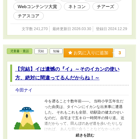
の記事を書いています。 ※長くて使い勝手が悪
Webコンテンツ大賞
ネトコン
チアーズ
くなってきたので、一年毎に区切ることにしま
チアスコア
した。新しい日記帳を書くが如しです。(-人-) ※
別にエロでも残虐でも無いのですが、更年期で
ヒーヒー言っている時があるので念の為にR15
文字数 241,270
最終更新日 2026.03.30
登録日 2024.12.29
付けました。(^_^;)（ｱﾂｲｰ､ｱﾂｲﾖｰ 【検索用タグ】
ほぼ書いて無い うちの娘は可愛い ほっこりする
かどうかはあなた次第 サブカル おかーさんの浅
知恵 スコア インセンティブ コメディ要素有り
児童書・童話
完結
短編
お気に入りに追加
3
ネット小説大賞 Webコンテンツ大賞 拝金主義
---------- ※小説家になろうにもチラ裏別館があり
ますが、あちらはあちらで独立しています。一
【完結】イは遺憾の『イ』～そのイカンの使い
部、同じ記事の転載がありますのでご注意くだ
方、絶対に間違ってるんだからね！～
さいませ。(-人-) ---------- 本作品は生成AI不使用
です。
今田ナイ
今を遡ること十数年前――。 当時小学五年生だ
った由美は、タイヘンにイカンな出来事に遭遇
した。 それもこれも全部、幼馴染の健太のせい
なのだ。 自宅まで五キロ一時間半の帰り道。 近
道だからって、田んぼのあぜ道を歩いたりしな
ければ、 あんな目に合うことなどなかったの
に。 里山の天辺に突き刺さった、 銀色の何かを