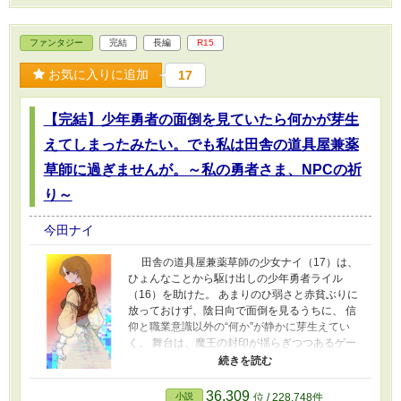
凍えるクリスマスケーキ売りの女子高生のお話
です。スカートの下に体操ジャージを履かせて
ファンタジー
完結
長編
R15
やりたい。単体でお読み頂いた方、ありがとう
ございました。SS・短編集として、こちらで纏
お気に入りに追加
17
めさせて頂きました。ご了承ください。(-人-)
拙作【完結】中学生の時に火葬場で見初めてき
た人外イケメンが、三年後に現れて私を地獄に
【完結】少年勇者の面倒を見ていたら何かが芽生
連れて行くそうなのですが、家事育児が忙しい
のでお断りします。の番外編（時期と場所が同
えてしまったみたい。でも私は田舎の道具屋兼薬
じだけで、登場人物は一切無関係）になりま
草師に過ぎませんが。～私の勇者さま、NPCの祈
す。 ★冬の日のたんぽぽ【お人好し】【少し
不思議】【切ない】【拙い】【男子高校生主人
り～
公】 （お人好しな男子高校生が通学中に遭遇し
た不思議な出来事です。データも残っていない
今田ナイ
くらい古い処女作で、とにかく拙いです。冗長
過ぎて書き直したいのですが、そうすると跡形
田舎の道具屋兼薬草師の少女ナイ（17）は、
も無くなるので、このままアップします。(-
ひょんなことから駆け出しの少年勇者ライル
人-)） 表紙絵は荒川図像さんよりお借りしまし
（16）を助けた。 あまりのひ弱さと赤貧ぶりに
た。(-人-) https://x.com/Arkw_image No.32『青
放っておけず、陰日向で面倒を見るうちに、 信
春』 ※2024/1/10規約変更に伴い、青春カテゴリ
仰と職業意識以外の“何か”が静かに芽生えてい
ーと思われる作品をショートショート・短編集
く。 舞台は、魔王の封印が揺らぎつつあるゲー
に纏めました。 ※作風が古いです。長タイトル
ム的異世界。 辺境の寒村コトリ村で、ただの
から連想される昨今の流行りとは異なる展開で
NPCのように暮らしていたナイの運命は、 夏祭
あることを先にお詫び申し上げます。m(_ _)m
りの前夜祭を境に大きく動き出す。 初恋にして
36,309
小説
位 / 228,748件
※その昔、電撃掌編王やコバルトSSに出してか