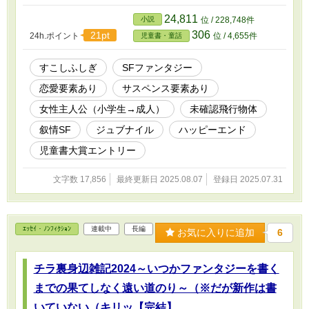
探しに里山を登る羽目になるなんて――。
2025/8/18付：お気に入りが増えてる……だと⁉
24,811
小説
位 / 228,748件
Σ(^_^;) お読み頂き、ありがとうございます。(-
306
21pt
24h.ポイント
位 / 4,655件
児童書・童話
人-) ※すいませんとにかく作風が古いのです。
平にご容赦ください。(-人-) ※R指定無し。大人
ヒロインが子供時代を振り返っており、ほんの
すこしふしぎ
SFファンタジー
り恋愛風味です。 ※これはSFとは呼べません、
恋愛要素あり
サスペンス要素あり
すこしふしぎです。あるいはSFファンタジー
（？）的な何かです。 ※毎年児童書大賞にエン
女性主人公（小学生→成人）
未確認飛行物体
トリーする予定です（ライト文芸とかの方が正
しいかも？） -------------- 旧題『イは遺憾の
叙情SF
ジュブナイル
ハッピーエンド
『イ』』42枚（約1万6千字）2007/4 PNイマ
児童書大賞エントリー
ダ名義 ※某小説投稿サイトのお題企画で書いた
作品を改稿したものです。 -------------- 本作品は
生成AI不使用です。 本作品は小説家になろうに
文字数 17,856
最終更新日 2025.08.07
登録日 2025.07.31
も掲載しています。
ｴｯｾｲ・ﾉﾝﾌｨｸｼｮﾝ
連載中
長編
お気に入りに追加
6
チラ裏身辺雑記2024～いつかファンタジーを書く
までの果てしなく遠い道のり～（※だが新作は書
いていない（キリッ【完結】