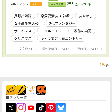
父親の葬儀に来たという見知らぬ若い男が姿を
255
21pt
24h.ポイント
位 / 5,634件
キャラ文芸
現す。 目にも鮮やかな深緋色（こきあけいろ）
のスーツを身に纏ったその男は、縦に光る不思
議な虹彩の挑戦的な眼差しで澄雨を眺めやる。
異類婚姻譚
恋愛要素あり/執着
あやかし
「あの時の、溢れんばかりだった怒りや悲しみ
女子高生主人公
現代ファンタジー
は、まだ君の中に残っているかい？」 男はひと
ならざるもので、かつて交わした約束通り澄雨
サスペンス
トゥルーエンド
家族の自死
を迎えにきたという。 おとぎ話だ、いまさらだ
と澄雨は拒絶する。 父親を亡くしたばかりの心
クリスマス
キャラ文芸大賞エントリー
細げな女子中学生ならいざ知らず、今となって
は押しも押されもせぬ、家事育児に忙しい立派
文字数 41,793
最終更新日 2023.12.23
登録日 2023.12.17
なんおさんどん女子高生と化していた。 けれ
ど、慎ましい胸の奥にわだかまる、この黒い泡
はなんだろう。 澄雨の迷いを察した男は、 大勢
15
の人々の命が危ぶまれる可能性を示唆し、 とあ
件
る選択を持ち掛けてくるのだが。 クリスマスの
夜に向かって、事態が急速に収束していく中、
雪はただ、しんしんと降りゆく――。 表紙絵は
荒川図像さんよりお借りしました。(-人-)
https://x.com/Arkw_image No.35『審判者』 ※
作風が古いです。長タイトルから連想される昨
今の流行りとは異なる展開であることを先にお
アプリ一覧
詫び申し上げます。m(_ _)m ※この話はフィク
ションです。参考にした類似、または特定の事
件等はありません。 ※作品全般に漂うシノニオ