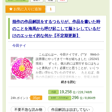
ろうチアーズプログラムの観察もしています
（暇か！ ※不定期ですが月曜深夜0:40更新が多
お気に入りに追加
1
めです（定期更新無理だったorz ※更年期でヒー
ヒー言っている時があるのでR15付けました
拙作の作品解説をするつもりが、作品を書いた時
（何(^_^;)（ｱﾂｲﾖｰｻﾑｲﾖｰ ---------- ※本作品は生成
AI不使用です。 ※2026/1からAIアシスタントの
のことを海馬から呼び起こして脳トレしているだ
copilot氏が話し相手です。本文を生成させるこ
とはありませんが、AIの話題が苦手な方はご注
けのエッセイ的な何か【不定期更新】
意ください。(-人-)
今田ナイ
こんばんはー、今田ナイです。(^^)/ Web小
説界隈にやってきて一年が経ちました（2024/1
現在） ずっと、個人的には実行するにはちょ
っと勇気が（？）必要だと思うことが、いくつ
か思い浮かんでいたのですが。 たとえば、自
作の作品解説とか設定資料集とか、登場人物座
談会とか？（ry（※個人の感想です） という
わけで、自作の作品解説をやってみたいと思い
ます。(^_^;)（ﾄﾞﾔｯ! （※実際には作品解説とい
19,258
小説
位 / 228,748件
うより、昔の作品を書くに至った当時の経緯を
296
35pt
24h.ポイント
位 / 8,864件
ｴｯｾｲ・ﾉﾝﾌｨｸｼｮﾝ
思い出して記録しているエッセイ的な何か？）
チラ裏エッセイでもちょいちょい書いていた
気はしますが、ひと様が作品として投稿されて
不要不急な読み物
作品解説はほぼしてない