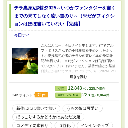
話：22,000字程度） 2026/4/1（水）後日談最終
チラ裏身辺雑記2025～いつかファンタジーを書く
話投稿で完結済みです。ご愛顧ありがとうござ
いました。(-人-) 表紙絵は荒川図像さんよりお借
までの果てしなく遠い道のり～（※だがフィクシ
りしました。(-人-) https://x.com/Arkw_image
No.42『光』 ※作風が古いです。長タイトルか
ョンはほぼ書いていない【完結】
ら連想される昨今の流行りとは異なる展開であ
ることを先にお詫び申し上げます。m(_ _)m
今田ナイ
※R15指定に従い、残虐表現や性的な仄めかし
がある話には＊を付けてあります。宜しくご検
こんばんはー、今田ナイと申します。(^^)/ アル
討ください。 ------------------ 旧題『双竜町の寒空
ファポリスさんでの小説投稿を中心としたネッ
に飛龍の長鳴きが聞こえる～金の飛龍には王子
ト小説投稿初心者のチラシの裏レベルの身辺雑
様、銀の飛龍にはお姫様～』40枚（16000字）
記2年目です。 ※だがフィクションは”ほぼ”書い
2006/2 PNイマダ名義 某小説投稿サイトにUP
ていない（ｷﾘｯ （すいません、某番外編とか某後
した短編を、公募用に105枚（42,000字強）に
日談とか書いてマス。(^_^;)（ﾃﾍ｡ ★（2026/12/3
改稿したものです。 ------------------ 本作品は生成
付）いいね＆お気に入り、ありがとうございま
AI不使用です。 本作品は小説家になろうにも掲
す。気が付いたらいいねがすごい増えてまし
載しています。
た。(-人-) ※これといって役に立つ内容は何一つ
12,848
小説
位 / 228,748件
書かれていないです。(^_^;) ※おかーさんが台所
225
71pt
24h.ポイント
位 / 8,864件
ｴｯｾｲ・ﾉﾝﾌｨｸｼｮﾝ
から語り掛けるような文体で酷いです。平にご
容赦くださいませ。m(_ _)m ※結果的に、各種
Webコンテンツ大賞に向けて昔書いた作品を投
新作はほぼ書いて無い
うちの娘は可愛い
稿し続けるおかーさんの実録物（？）の様相を
ほっこりするかどうかはあなた次第
呈してきました（なろうさんのネトコン等に浮
気もしています（爆 ※基本的に不定期ですが、
コメディ要素有り
収益化
インセンティブ
月末月初や何かを投稿している時などは実況風