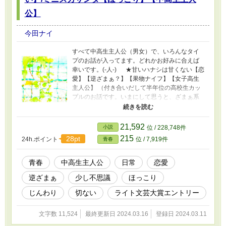
す。 本作品は小説家になろうにも掲載していま
公】
す。
今田ナイ
すべて中高生主人公（男女）で、いろんなタイ
プのお話が入ってます。どれかお好みに合えば
幸いです。(-人-) ★甘いハナシは甘くない【恋
愛】【逆ざまぁ？】【果物ナイフ】【女子高生
主人公】 （付き合いだして半年位の高校生カッ
プルのお話です。いまにして思うと、ざまぁ系
正ヒロインみたいな立ち位置の主人公でした。
でも悪いのは彼氏の方なので、とにかく顔だけ
は良いからこのあとの人生チートモードで頑張
21,592
小説
位 / 228,748件
って！(^^)/） ★オヤジの背中【じんわり】【家
215
28pt
24h.ポイント
位 / 7,919件
青春
族】【少し不思議】【小人】【女子中学生主人
公】 （いろいろと不器用な中学生の娘と父親の
お話です。小さな頃はお父さんが大好きだった
青春
中高生主人公
日常
恋愛
主人公だと思います。それはさておき、煙草を
逆ざまぁ
少し不思議
ほっこり
買うお金はあるのに靴履いて無いとかお金の使
い方が（ry（競馬場とかに居る歯の無いおっさん
じんわり
切ない
ライト文芸大賞エントリー
達みたいだなと（ry(^_^;)） ★サンタクロースの
弟子～ミニスカサンタがお手伝いのご褒美に貰
文字数 11,524
最終更新日 2024.03.16
登録日 2024.03.11
ったものは～【ほっこり】【初恋】【クリスマ
ス】【女子高生主人公】 （急なバイトで寒さに