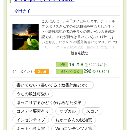
今田ナイ
こんばんはー、今田ナイと申します。(^^)/ アル
ファポリスさんでの小説投稿を中心としたネッ
ト小説投稿初心者のチラシの裏レベルの身辺雑
記です。 ※だが新作は書いていない（ｷﾘｯ （す
いません、いまNPCの番外編書いてマス。(^_^;)
（ｷﾘｯ､ｼﾞｬﾅｲｼ ★2025/12某：気のせいでなけれ
ば、いいねが少しずつ増えている……ような？
(^_^;)（ﾄﾞｺﾉﾄﾞﾅﾀｶﾞｿﾞﾝｼﾞﾏｾﾝｶﾞ､ｱﾘｶﾞﾄｳｺﾞｻﾞｲﾏｽ ※
これといって役に立つ内容は何一つ書かれてい
19,258
小説
位 / 228,748件
ないです。(^_^;) ※おかーさんが台所から語り掛
296
35pt
24h.ポイント
位 / 8,864件
ｴｯｾｲ・ﾉﾝﾌｨｸｼｮﾝ
けるような文体で酷いです。平にご容赦くださ
いませ。m(_ _)m ※結果的に、各種Webコンテ
ンツ大賞に向けて昔書いた作品を投稿し続ける
書いてない（書いてるよね番外編とか）
おかーさんの実録物（？）の様相を呈してきま
うちの娘は可愛い
した（なろうさんのネトコン他に浮気もします
（爆 ※半年ぐらいは毎日更新してたんですけ
ほっこりするかどうかはあなた次第
ど、後ろの方はいろいろやってるので不定期で
す。 ※一年間書き続けてきて（2024/12開始）
コメディ要素有り
サブカル
スコア
大分長くなりましたので、こちらの2024年版は
インセンティブ
おかーさんの浅知恵
完結させることにしました。新たに2025年版を
始めました。
ネット小説大賞
Webコンテンツ大賞