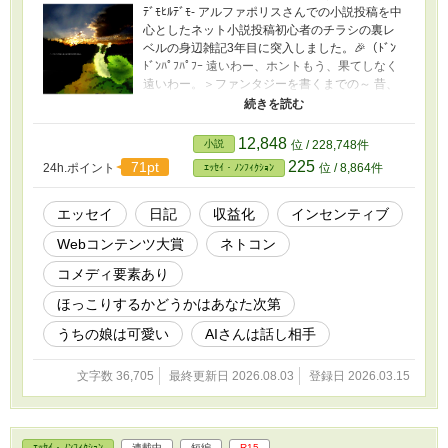
ﾃﾞﾓﾋﾙﾃﾞﾓ- アルファポリスさんでの小説投稿を中
心としたネット小説投稿初心者のチラシの裏レ
ベルの身辺雑記3年目に突入しました。🎉（ﾄﾞﾝ
ﾄﾞﾝﾊﾟﾌﾊﾟﾌｰ 遠いわー、ホントもう、果てしなく
遠いわー。＞ファンタジーを書くまでの～ 昔、
公募投稿時代に書いた小説を全部ウェブにUPし
ないと、ファンタジー書けないよー。あと長編4
本他あるよー。(T_T)（※自分ルールに縛られ
12,848
小説
位 / 228,748件
る、の巻） そしてフィクションは”ほぼ”書いて
225
71pt
24h.ポイント
位 / 8,864件
ｴｯｾｲ・ﾉﾝﾌｨｸｼｮﾝ
いない（ｷﾘｯ （※長鳴き後日談（2026/1投稿）
は全き新作です(^_^;)（ﾃﾍ 2026/3/15付：お気に
入り・いいね・エール等ありがとうございま
エッセイ
日記
収益化
インセンティブ
す。(-人-) ※過去のチラ裏はこちら。(^^)/
Webコンテンツ大賞
ネトコン
【2025】
https://www.alphapolis.co.jp/novel/137407616/1
コメディ要素あり
63918528 【2024】
https://www.alphapolis.co.jp/novel/137407616/2
ほっこりするかどうかはあなた次第
00831484（無印） ※扉絵はこどもが作ってく
うちの娘は可愛い
AIさんは話し相手
れました。(-人-) ※これといって役に立つ内容は
何一つ書かれていないです。(-人-)（全ては妄想
ﾃﾞｽｂ ※おかーさんが台所から語り掛けるような
文字数 36,705
最終更新日 2026.08.03
登録日 2026.03.15
文体で酷いです。平にご容赦くださいませ。(-
人-) ※昔書いた小説をアップし続けるだけのお
かーさんの身辺雑記的エッセイです。(-_-)旦
~（なろうさんにもデュアル投稿してるので、な
ｴｯｾｲ・ﾉﾝﾌｨｸｼｮﾝ
連載中
短編
R15