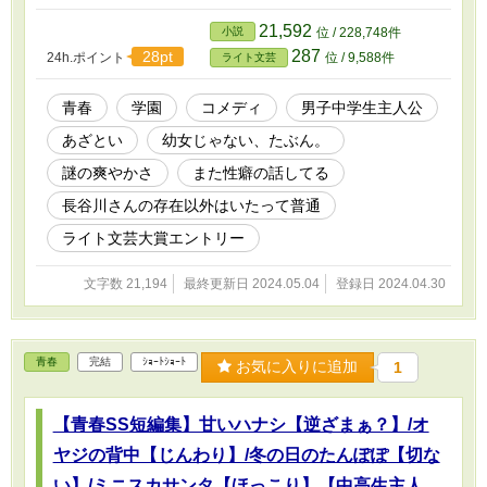
ら？ 年齢不詳の美女（？）だから？ それとも
――離れて暮らしている妹に、似ているから？
21,592
小説
位 / 228,748件
そんな謎めいた長谷川さんにしょうもない妄想
287
28pt
24h.ポイント
位 / 9,588件
ライト文芸
を掻き立てられながら、 俺達の中学生ライフは
騒々しく過ぎて行くのだった。 ☆（2024/11某
日）気が付いたらお気に入り増えてました。あ
青春
学園
コメディ
男子中学生主人公
りがとうございます。(-人-) 表紙絵は荒川図像さ
あざとい
幼女じゃない、たぶん。
んよりお借りしました。(-人-)
https://x.com/Arkw_image No.5『はるはなあら
謎の爽やかさ
また性癖の話してる
し』 ※この話はフィクションです。バカ話を全
力で書きました。 ※昔の週刊少年サ○デーの読切
長谷川さんの存在以外はいたって普通
みたいだなと思いました。(^_^;)（そして連載に
ライト文芸大賞エントリー
は至らない感じの） ※中坊達がバカ話で性癖の
話ばかりしているのと、鼻血を噴く登場人物達
がいるのでR15です（R指定の無駄遣い） ※R15
文字数 21,194
最終更新日 2024.05.04
登録日 2024.04.30
指定に従い、残虐表現や性的な仄めかしがある
話には＊を付けて……はおりますが、正直、必
要かどうかは（ry ※カテゴリーはライト文芸ま
たは青春かと思いますが、長谷川さんの存在は
青春
完結
ｼｮｰﾄｼｮｰﾄ
お気に入りに追加
1
限りなくファンタジーです。 毎年ライト文芸大
賞にエントリーする予定です。 -------------- 旧題
『ちっちゃな用務員☆長谷川さん』40枚
【青春SS短編集】甘いハナシ【逆ざまぁ？】/オ
（16000字）2010/5月PNイマダ名義 ※某小説投
ヤジの背中【じんわり】/冬の日のたんぽぽ【切な
稿サイトのお題企画で書いた作品を改稿したも
のです。 -------------- 本作品は生成AI不使用で
い】/ミニスカサンタ【ほっこり】【中高生主人