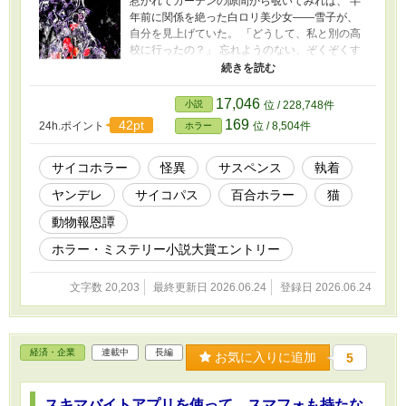
惹かれてカーテンの隙間から覗いてみれば、 半
年前に関係を絶った白ロリ美少女――雪子が、
自分を見上げていた。 「どうして、私と別の高
校に行ったの？」 忘れようのない、ぞくぞくす
るような甘くかすれた声。 雪子の真綿のような
呪縛に耐えかねて這々の体で逃げ出したなど
と、 どの面下げていえるだろうか。 行き掛かり
17,046
小説
位 / 228,748件
上、庭に迷い込んだ子猫を一緒に探すことにな
169
42pt
24h.ポイント
位 / 8,504件
ホラー
ったのだが―― 今しも捕らえられようとしてい
るのは、 猫か、自分――司（つかさ）か。 ※一
度、女性向けで投稿しましたが大爆死。どうや
サイコホラー
怪異
サスペンス
執着
ら男性向けの作品（百合ホラー）のようなので
ヤンデレ
サイコパス
百合ホラー
猫
ジャンルを選択し直し再投稿する運びになりま
した。 ※本文に変更はありません。以前お読み
動物報恩譚
頂いた方、誠にありがとうございました。(-人-)
旧題【絶縁したはずの白ロリ美少女の元同級生
ホラー・ミステリー小説大賞エントリー
に襲われたんだけど、いま草深い庭で迷い猫を
探している最中なんですが⁉】（非公開） 表紙絵
文字数 20,203
最終更新日 2026.06.24
登録日 2026.06.24
は荒川図像さんよりお借りしました。(-人-)
https://x.com/Arkw_image No.23『立ち昇る執
着』 ※白ロリとはホワイトロリータ（ファッシ
ョン）の略です。 ※この話はフィクションで
経済・企業
連載中
長編
お気に入りに追加
5
す。参考にした類似、または特定の事件等はあ
りません。 ※R15指定に従い、残虐表現や性的
な仄めかしがある話には＊を付けてあります。
スキマバイトアプリを使って、スマフォも持たな