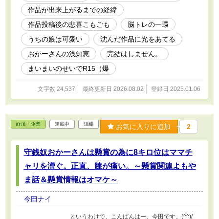
らっしゃるのを見て、私もやりたいなぁって、
作品が出来上がるまでの経緯
すっと思っていました。興味の無い方にはまっ
たくもって文字の羅列以外のなにものでもない
作品投稿後の悲喜こもごも
脳トレの一環
思うので、拙作ではおよそ需要があるとは思え
ません。ですが、当方の記憶力も大変怪しくな
うちの娘は可愛い
沈んだ作品に光をあてる
っておりますので、いろんなことを忘れてしま
おかーさんの浅知恵
完結はしません。
う前に、 Webの恥は掻き捨てとばかりに、サ
クッとやってしまいましょう。(^_^;) アルファ
まいまいのせいでR15（爆
ポリスに投稿した順？ 作成した年度順？ そ
れとも、作品の長さ順？ どの並びがいいでし
文字数 24,537
最終更新日 2026.08.02
登録日 2025.01.06
ょう。とりあえず、記事自体は投稿順に作って
みましょうか。並べ替えは、あとからいくらで
も出来るので。それとも、作成した年代順かし
らん？(^_^;)（ﾊﾃ？ 今日のところは、そん
経済・企業
連載中
短編
な感じで ではでは。(-人-) 表紙絵は荒川図像さ
お気に入りに追加
2
んよりお借りしました。(-人-)
https://x.com/Arkw_image No.23『Camellia』
守銭奴おかーさんは懸賞の為に8キロ位はママチ
※更新は不定期です。新作をUPしたら、次回の
Webコンテンツ開催時に投稿する予定です。
ャリを漕ぐ。正直、膝が痛い。～懸賞関連よもや
※2026/4某：自分でも何が何やらよく分からな
くなってきたので（？）、私のウェブ活動ざっ
ま話＆懸賞情報はオマケ～
くり見取り図（仮）の記事を作りました。ほぼ
自分用です、はい。(-人-) ------------------ ※本作品
今田ナイ
は生成AI不使用です。 ※アルファポリスオンリ
ーです。
というわけで、こんばんはー、今田です。(^^)/