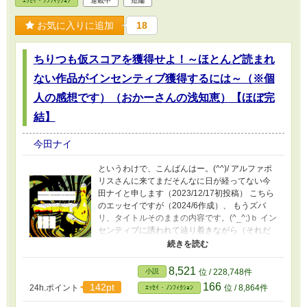
ｴｯｾｲ・ﾉﾝﾌｨｸｼｮﾝ
連載中
短編
エールも貰ってた！！！ もやは誰も読む人な
どいないと思ってましたが、お読み頂き誠にあ
お気に入りに追加
18
りがとうございます。(-人-) ※懸賞情報はもの
凄い早さで古くなります。詳しくは公式HPなど
ちりつも仮スコアを獲得せよ！～ほとんど読まれ
でご確認下さいませ。(-人-) ※懸賞関連よもやま
話主体で投稿しますので、懸賞情報はオマケレ
ない作品がインセンティブ獲得するには～（※個
ベルになります。 ※月一更新、あっという間に
挫折して不定期更新です。 ----------------------------
人の感想です）（おかーさんの浅知恵）【ほぼ完
------------- ※なんか違うのかもと思い、エッセイ
結】
→経済/企業カテに引っ越してきました。とはい
え、 さすがにコレをライト文芸大賞に出そうと
今田ナイ
は思わないです。(^_^;) ------------------ 本作品は
生成AI不使用です。 本作品はアルファポリスオ
というわけで、こんばんはー。(^^)/ アルファポ
ンリーです。
リスさんに来てまだそんなに日が経ってない今
田ナイと申します（2023/12/17初投稿） こちら
のエッセイですが（2024/6作成）、 もうズバ
リ、タイトルそのままの内容です。(^_^;)ｂ イン
センティブに誘われて辿り着きながら（それだ
けじゃないですがｗ）、 どういう仕組みでイン
センティブが付くのかいまひとつ分からないま
ま投稿を続けておりましたが、 半年間の観察を
8,521
小説
位 / 228,748件
行った結果、個人的におかーさんがそう【思い
166
142pt
24h.ポイント
位 / 8,864件
ｴｯｾｲ・ﾉﾝﾌｨｸｼｮﾝ
込んでいる】という ひとつの結論に至りました
ので、ここにまとめさせて頂きました。 信じる