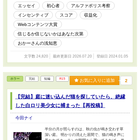
も信じないもあなた次第ということで、 話半分
エッセイ
初心者
アルファポリス考察
で暇つぶしにでもお読み頂ければ幸いです。(-
インセンティブ
スコア
収益化
人-) 表紙絵は荒川図像さんよりお借りしまし
た。(-人-) https://x.com/Arkw_image
Webコンテンツ大賞
No.18『GO TO □任意の言葉□』 ※たまに覗く
とお気に入りが増えていたりします。ありがと
信じるか信じないかはあなた次第
うございます。(-人-) ※たまに覗くといいねが増
おかーさんの浅知恵
えてました。ありがとうございます。(-人-) ※た
まに覗くとエールが（ry ありがとうございま
す。(-人-) ---------------- ※たまに眺めて内容を更
文字数 24,820
最終更新日 2026.07.20
登録日 2024.01.05
新していますが、情報は常に古くなるものと思
って頂けるとありがたいです。 ※内容としては
完結しているんですが、半年毎の確定スコアを
公開しているので更新があります。 ----------------
ホラー
完結
短編
R15
お気に入りに追加
2
本作品は生成AI不使用です。 本作品はアルファ
ポリスオンリーです。
【完結】庭に迷い込んだ猫を探していたら、絶縁
した白ロリ美少女に捕まった【再投稿】
今田ナイ
半分の月が照らすのは、秋の虫が鳴き交わす草
深い庭。 明かりの消えた居間で、猫の鳴き声に