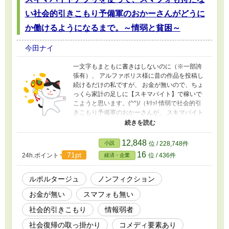
宜しくご検討ください。 ※毎年ホラー・ミステ
リー小説大賞にエントリーしています。 ----------
い社会的引きこもり予備軍のおかーさんがどうに
---- 原題『何かが、庭で。』40枚（16000字）
か働けるようになるまで。～情弱と貧困～
2009/10 PNイマダ名義 ※某小説投稿サイトの
お題企画で書いた作品を改稿したものです。 ----
今田ナイ
---------- 本作品は生成AI不使用です。 本作品は小
説家になろうにも掲載しています。
一文字もまともに書きはしないのに（※一部誇
張有）、 アルファポリス様に昔の作品を投稿し
続けるだけの私ですが、 お金が無いので、ちょ
っくら家計の足しに【スキマバイト】で稼いで
こようと思います。(^^)/（ｷﾘｯ! 情弱で社会的引
きこもり予備軍のおかーさんが、 スキマバイト
アプリに登録するまですら、果てしなく遠いの
ですが、 ますますもって『ファンタジーを書く
までの果てしなく遠い道のり』になって参りま
12,848
小説
位 / 228,748件
した。 まさにファンタジーを書くまで三千里
16
71pt
24h.ポイント
位 / 436件
経済・企業
（最大1,500キロ）状態どころか、 ファンタジー
を書くまでに天竺までお経を取りに行って三万
キロ（往復で？）です。 ★2025/5第8回ライト
ルポルタージュ
ノンフィクション
文芸大賞・2026/5第9回ライト文芸大賞では格別
お金が無い
スマフォも無い
のお引き立てを賜りありがとうございました。(-
人-) ★2027/5第10回ライト文芸大賞（未定）の
社会的引きこもり
情報弱者
時期になりましたら、また投稿を再開する予定
です。ご縁がありましたらまたよろしくお願い
社会復帰の取っ掛かり
コメディ要素あり