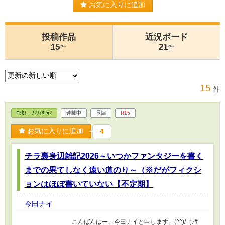
お気に入りに追加
投稿作品
近況ボード
15
21
件
件
15
件
ｴｯｾｲ・ﾉﾝﾌｨｸｼｮﾝ
連載中
長編
R15
お気に入りに追加
4
チラ裏身辺雑記2026～いつかファンタジーを書く
までの果てしなく遠い道のり～（※だがフィクシ
ョンはほぼ書いていない【不定期】
今田ナイ
こんばんはー、今田ナイと申します。(^^)/（ｱｻ