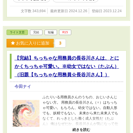
→https://www.alphapolis.co.jp/novel/137407616
/163918528（投稿中） -------------------------- 本作
文字数 343,694
最終更新日 2024.12.26
登録日 2023.12.24
品は生成AI不使用です。
ライト文芸
完結
短編
R15
お気に入りに追加
3
【完結】ちっちゃな用務員の長谷川さんは、とに
かくちっちゃ可愛い。※幼女ではない（たぶん）
（旧題【ちっちゃな用務員☆長谷川さん】）
今田ナイ
ふたりいる用務員さんのうちの、おじいさんじ
ゃない方。 用務員の長谷川さん（♀）はちっち
ゃ可愛い。もちろん、幼女ではない。自動人形
でも、妖精でもない。 未来から来た未来人でも
なくて、れっきとした働く成人女性だ（たぶ
ん） 俺はなぜだか、長谷川さんが気になって仕
方がない。 ちっちゃいから？ 可愛らしいか