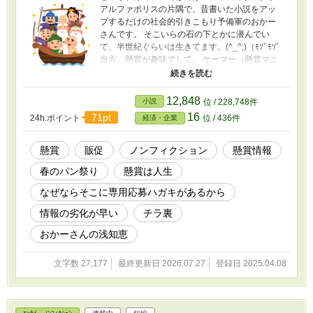
アルファポリスの片隅で、昔書いた小説をアッ
プするだけの社会的引きこもり予備軍のおかー
さんです。 そこいらの石の下とかに潜んでい
て、半世紀ぐらいは生きてます。(^_^;)（ﾓｿﾞﾓｿﾞ
当方、懸賞が趣味でして。 ケーマー（懸賞マニ
ア）の末席に連なるモノでございます。 ってか
眷属です、マニアじゃ無くて、まがいモノ？
（何 仕切り直して、 まずは懸賞とはなにか。 一
12,848
小説
位 / 228,748件
言で申しますと、 企業の販促活動の一環かと思
16
71pt
24h.ポイント
位 / 436件
経済・企業
います（※個人の感想です） 昔はバーコードを
集めて官製ハガキをデコって貼り付けて応募っ
て感じでしたが、 （春のパン祭りシールはいま
懸賞
販促
ノンフィクション
懸賞情報
だに昔ながらですが。(^_^;)） いまはもう半分以
春のパン祭り
懸賞は人生
上は、レシート懸賞（購入証明）でWeb応募
（応募方法）って感じになっておりましてです
なぜならそこに専用応募ハガキがあるから
ね。昔ながらのバーコードが捨てられなくて、
無駄なゴミ山と化しております。 いまはもうな
情報の劣化が早い
チラ裏
い懸賞の昔話とか、最新の懸賞事情とかを織り
おかーさんの浅知恵
交ぜて だらだらと記述していけたらなぁと思っ
ております。 アメブロでもないですし、誰が読
むわけでも無いと思うのですが、 そんな感じ
文字数 27,177
最終更新日 2026.07.27
登録日 2025.04.08
で、アルファポリスの片隅でひっそりやらせて
頂きますので、 どうぞお目こぼしくださいま
せ。(-人-) ★2025/10/6付：んんっ⁉ お気に入り
といいねが付いてる……だとッ⁉(^_^;) って、