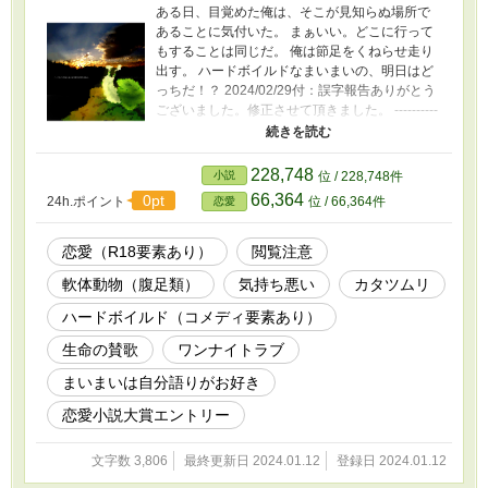
ある日、目覚めた俺は、そこが見知らぬ場所で
あることに気付いた。 まぁいい。どこに行って
もすることは同じだ。 俺は節足をくねらせ走り
出す。 ハードボイルドなまいまいの、明日はど
っちだ！？ 2024/02/29付：誤字報告ありがとう
ございました。修正させて頂きました。 ----------
---------- ※扉絵はこどもが作ってくれました。(-
人-) ※作風が古いです。長タイトルから連想さ
れる昨今の流行りとは異なる展開であることを
228,748
小説
位 / 228,748件
先にお詫び申し上げます。(-人-) ※ヌメヌメ・ド
66,364
0pt
24h.ポイント
位 / 66,364件
恋愛
ロドロしているのが苦手な方はどう考えても読
まない方が良いです。 ※ファンタジーなのか恋
愛なのか、ひょっとしてすこし・ふしぎ？ い
恋愛（R18要素あり）
閲覧注意
っそ大衆娯楽！？ カテゴリー設定が悩ましい
軟体動物（腹足類）
気持ち悪い
カタツムリ
です。 ※マイルドにしたのでR18部分は正直し
ょぼいと思います。真ん中より少し後ろぐらい
ハードボイルド（コメディ要素あり）
にR18描写がありますので、苦手な方はご注意
下さい。 ※こんなですが毎年恋愛小説大賞にエ
生命の賛歌
ワンナイトラブ
ントリーする予定です。 ※こんなですがカタツ
まいまいは自分語りがお好き
ムリの生態に関してはかなり厳密に調べて記述
しております（何 -------------------- 旧題『まいま
恋愛小説大賞エントリー
い・はーどぼいるど』12枚（4800字）
2004/12 PNイマダ名義 ※某小説投稿サイトに
文字数 3,806
最終更新日 2024.01.12
登録日 2024.01.12
投稿した作品をのちに改稿したものです。 -------
----------- 本作品は生成AI不使用です。 本作品は