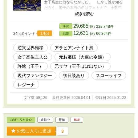
女子高生に他ならなかった。 しかし誰が知る
だろう。姫子の本当の名はフェトナで、十数年
前、動乱の起きた故国から乳母に抱かれて銀色
飛竜の背に乗り、許嫁のカーディル王子と共に
この異界に逃れてきたということを。 幼い頃
29,685
小説
位 / 228,748件
に別れたきりの父母の顔も、故国の言葉も文字
12,631
14pt
24h.ポイント
位 / 66,364件
恋愛
もすっかり忘れ果てた姫子は顔だけファンタジ
ーと呼ばれ、今日も場末のカラオケの個室でひ
っそりマイクを握るのだった。 そんな爛れき
逆異世界転移
アラビアンナイト風
った（？）平和を享受していた姫子の元に、故
女子高生主人公
元お姫様（大臣の令嬢）
国の急使が先に戻っていた許嫁からの手紙を運
んできた。 戦が終わったので、故国に戻って
許嫁（王子）
元サヤ（王子ほぼ出ない）
来いというのだ。 それは、異界の慣れ親しん
だ日常を捨て、故国に戻って妃になれ、という
現代ファンタジー
後日談あり
スローライフ
ことだった。 いまさら！？ 姫子は困惑し
レジーナ
た。迎えに来るあてもない十数年の長きにわた
る異界での日々を、次期王妃としての矜持を持
って過ごせというのは無茶な話である。彼女は
文字数 69,129
最終更新日 2026.04.01
登録日 2025.01.22
当時五歳だった。 今となっては、ファンタジ
ーの美麗挿絵風なのは容姿だけで、 中身はい
たって平凡なカラオケ好きの女子高生に他なら
ないというのに――！！ ★2026/1某：本編は完
ｴｯｾｲ・ﾉﾝﾌｨｸｼｮﾝ
連載中
長編
R15
結済みですが、本編の後にそのまま以下の後日
談を投稿しました。 new！【後日談】姫子成分
お気に入りに追加
3
≑二色シュークリーム分（康代Side）（全14