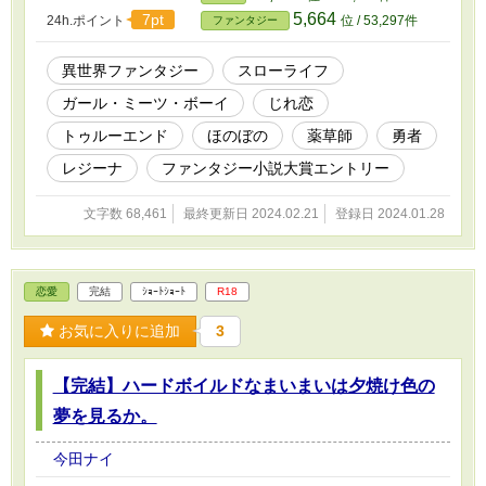
は淡すぎる、 ガールミーツボーイな“じれ恋”異
すりもしなかったショートショート達です。お
5,664
7pt
24h.ポイント
位 / 53,297件
ファンタジー
世界ファンタジー。 もしよかったら、のぞいて
読み頂き、ありがとうございます。良い供養に
みてください。(-人-) NPC（ノンプレイヤー・キ
なりました。(-人-)（違うかー（たんぽぽは除く
ャラクター） ：ゲーム世界に生きている
異世界ファンタジー
スローライフ
※毎年ライト文芸大賞にエントリーする予定で
人々。プレイヤーが演じることのないキャラク
す。 ------------------ 本作品は生成AI不使用です。
ガール・ミーツ・ボーイ
じれ恋
ターの総称。 ※扉絵はこどもが作ってくれまし
本作品は小説家になろうにも掲載しています。
た。(-人-) ※作中の異世界では成人が十六歳で婚
トゥルーエンド
ほのぼの
薬草師
勇者
姻・飲酒・喫煙などが可能となりますが、作中
にそういった場面はありません。 ※男性向け・
レジーナ
ファンタジー小説大賞エントリー
女性向けの区別無く、どなたでもお読み頂ける
かと思います。 ※この作品は古くて地味で大変
文字数 68,461
最終更新日 2024.02.21
登録日 2024.01.28
拙いです。寛大なお心でお読み頂ければ幸いで
す。(-人-) ※毎年ファンタジー小説大賞にエント
リーする予定です。 -------------- 旧題『～私の勇
者さま、NPCの祈り～』150枚（約6万字）
恋愛
完結
ｼｮｰﾄｼｮｰﾄ
R18
2005/8 PNイマダ名義 ※某小説投稿サイトのお
題企画で書いた作品を改稿したものです。 -------
お気に入りに追加
3
----------- 本作品は生成AI不使用です。 本作品は
小説家になろうにも掲載しています。
【完結】ハードボイルドなまいまいは夕焼け色の
夢を見るか。
今田ナイ