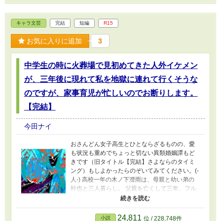
小説家になろうにも掲載しています。
キャラ文芸
完結
短編
R15
お気に入りに追加
3
中学生の時に火葬場で見初めてきた人外イケメン
が、三年後に現れて私を地獄に連れて行くそうな
のですが、家事育児が忙しいのでお断りします。
【完結】
今田ナイ
おさんどん女子高生とひとならざるものの、愛
も状況も重めでちょっと切ない異類婚姻譚もど
きです（旧タイトル【完結】さよならのタイミ
ング）もしよかったらのぞいてみてください。(-
人-) 高校一年の木ノ下澄雨は、母親と幼い弟の
幹也と三人暮らし。 父親を亡くして三年、フル
タイムで働く母親を支え、家事育児の一切を担
い逞しく生きていた。 それなのに、年も押し迫
った十二月も初めのこと。 澄雨の元に、かつて
24,811
小説
位 / 228,748件