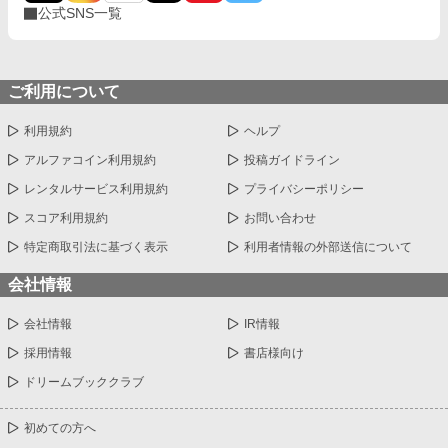
イと女子中学生を口説くひとならざるものがい
公式SNS一覧
る為、お守り的R15指定です。 ※R15指定に従
い、残酷・性的な仄めかしの描写がある話には
＊を付けてあります。宜しくご検討ください。
※毎年キャラ文芸大賞にエントリーする予定で
ご利用について
す。 --------------- 旧題『さよならのタイミング』
105枚（約4万字）2008/5 PNイマダ名義 某小
利用規約
ヘルプ
説投稿サイトのお題企画で書いた40枚弱を紆余
曲折を経て改稿したものです。 --------------- 本作
アルファコイン利用規約
投稿ガイドライン
品は生成AI不使用です。 本作品は小説家になろ
うにも掲載しています。
レンタルサービス利用規約
プライバシーポリシー
スコア利用規約
お問い合わせ
特定商取引法に基づく表示
利用者情報の外部送信について
会社情報
会社情報
IR情報
採用情報
書店様向け
ドリームブッククラブ
初めての方へ