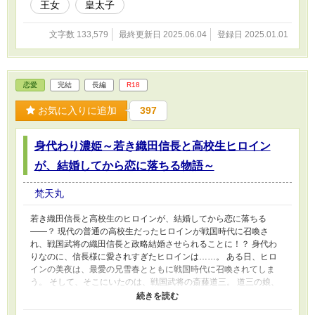
王女
皇太子
文字数 133,579
最終更新日 2025.06.04
登録日 2025.01.01
恋愛
完結
長編
R18
お気に入りに追加
397
身代わり濃姫～若き織田信長と高校生ヒロイン
が、結婚してから恋に落ちる物語～
梵天丸
若き織田信長と高校生のヒロインが、結婚してから恋に落ちる
――？ 現代の普通の高校生だったヒロインが戦国時代に召喚さ
れ、戦国武将の織田信長と政略結婚させられることに！？ 身代わ
りなのに、信長様に愛されすぎたヒロインは……。 ある日、ヒロ
インの美夜は、最愛の兄雪春とともに戦国時代に召喚されてしま
う。 そして、そこにいたのは、戦国武将の斎藤道三。 道三の娘、
帰蝶にうり二つの美夜は、呪術というものによって、この世界に喚
ばれてしまったらしい。 本物の帰蝶は織田信長との政略結婚を悲