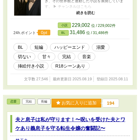
き、その世界観と連動した小説を展開していま
す。 ▶︎ チャンネルはこちら
https://www.youtube.com/@bontenmaru-z1v 本
作の主人公は―― 桐生 瑛司（29歳） × 一ノ瀬
悠斗（26歳）。 4年前、セフレという関係で体
229,002
小説
位 / 229,002件
を重ねていた二人。 しかし悠斗の一方的な別れ
31,486
0pt
24h.ポイント
位 / 31,486件
BL
で関係は終わり、瑛司はその行方を探し続け
た。 偶然の再会は、感情を押し殺してきた心を
再びかき乱す。 触れたいのに、信じられない。
BL
短編
ハッピーエンド
溺愛
近づくたび、また離れてしまう。 それでも――
切ない
甘々
完結
音楽
指先は、あの温もりを忘れない。 本作は、既存
の楽曲とリンクしています。 ■ 偽りのフーガ —
挿絵付き小説
R18シーンあり
Fugue of Lies https://youtu.be/dPHVk3YgJVE ■
指先の記憶 — Memories at My Fingertips
文字数 27,546
最終更新日 2025.08.19
登録日 2025.08.11
https://youtu.be/7Us-KLtMsDE 小説では、楽曲の
世界をさらに深く掘り下げ、再会から和解まで
の約10話を通して、二人の関係の変化を描きま
す。 音楽と小説、両方を行き来しながら楽しん
恋愛
完結
長編
でいただければ幸いです。 ※いちおう毎朝6時半
お気に入りに追加
194
に、YouTubeの楽曲と同時に更新予定です
夫と息子は私が守ります！〜呪いを受けた夫とワ
ケあり義息子を守る転生令嬢の奮闘記〜