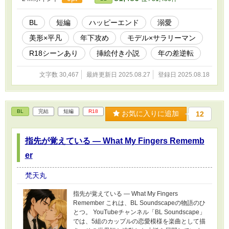
年下ながら生活力を持つ。 肥後悠真——29歳。
責任ある立場を任され、堅実に生きてきた社会
人。 そんな彼の前に現れたのは、もう「弟」で
BL
短編
ハッピーエンド
溺愛
はなく、一人の男となった陽翔だった。 子供時
美形×平凡
年下攻め
モデル×サラリーマン
代の関係が逆転し、踏み越えてはいけない境界
が揺らぐ。 6歳差という「現実」に怯えながら
R18シーンあり
挿絵付き小説
年の差逆転
も、互いの温度から逃れられない。 ——強引で
甘え上手な年下。 ——翻弄されながらも抗えな
文字数 30,467
最終更新日 2025.08.27
登録日 2025.08.18
い年上。 不器用に重なり合う二人が選ぶ未来
は、恋か、それとも…。 1話とリンクした「6年
分の距離 — Six Years Apart」⇒
https://youtu.be/ASnYC7mPXEU 2話とリンク
BL
完結
短編
R18
した「交差点に沈む影 — Shadows at the
お気に入りに追加
12
Crosswalk」⇒https://youtu.be/3IZGwJHySfc
指先が覚えている — What My Fingers Rememb
er
梵天丸
指先が覚えている — What My Fingers
Remember これは、BL Soundscapeの物語のひ
とつ。 YouTubeチャンネル「BL Soundscape」
では、5組のカップルの恋愛模様を楽曲として描