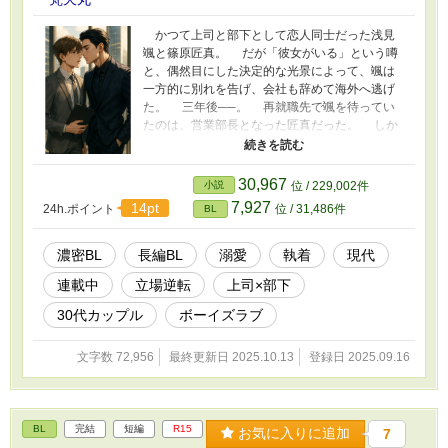
かつて上司と部下として恋人同士だった浅見
颯と篠原匠真。 だが「彼女がいる」という噂
と、偶然目にした決定的な光景によって、颯は
一方的に別れを告げ、会社も辞めて海外へ逃げ
た。 三年後──。 再就職先で颯を待ってい
たのは、営業部長となった匠真だった。 しか
も彼の「推薦」により、颯は匠真の秘書として
働くことになる。 避けても避けきれない視
線。 逃げ場のない距離で交わされる熱。 ま
30,967
小説
位 / 229,002件
だ誤解も、心の傷も解けていないのに、体はあ
7,927
14pt
24h.ポイント
位 / 31,486件
BL
の日と同じ衝動に支配されていく。 立場が逆
転した二人の再会は、理性と欲望の狭間で揺れ
動く。 誤解を越えられるのか、それとも再び
濃密BL
長編BL
溺愛
執着
現代
すれ違うのか──。 大人になった彼らが選ぶ答
連載中
立場逆転
上司×部下
えは、逃げられない熱の先にある。 本作は、
YouTubeチャンネル「BL Soundscape」 にて公
30代カップル
ボーイズラブ
開されるオリジナル楽曲と完全連動。 各話ご
とに専用の曲が用意され、物語のシーンと音楽
文字数 72,956
最終更新日 2025.10.13
登録日 2025.09.16
が呼応するように構成されています。 読みな
がら聴くことで、登場人物の心情や情熱がより
鮮明に響き、物語世界を深く味わうことができ
ます。 YouTubeで小説動画を公開中です♫
BL
完結
短編
R15
⇒ https://www.youtube.com/@bontenmaru-
お気に入りに追加
7