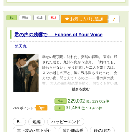
BL
完結
短編
R18
お気に入りに追加
7
君の声の残響で — Echoes of Your Voice
梵天丸
幸せの絶頂期に訪れた、突然の転勤。 東京に残
された碧と、九州へ向かう涼介。 「離れても、
終わらせない」 そう約束した二人を繋ぐのは、
スマホ越しの声と、胸に残る温もりだった。 会
えない夜、聞こえてくるのは—— 君の声の残
響。 大人の遠距離恋愛を描く、切なくも甘いBL
ラブストーリー。 【登場人物】 攻め：片桐 涼介
（KATAGIRI Ryosuke） 28歳 受け：高瀬 碧
（TAKASE Aoi）26歳 大人の遠距離恋愛を描
229,002
小説
位 / 229,002件
く、切なくも甘い「BL Soundscape」第三作目
31,486
0pt
24h.ポイント
位 / 31,486件
BL
のBLラブストーリー。 YouTubeチャンネル「BL
Soundscape」では、5組のカップルの恋愛模様
を楽曲として描き、その世界観と連動した小説
BL
短編
ハッピーエンド
を展開しています。 ▶︎ チャンネルはこちら
年上攻め×年下受け
遠距離恋愛
ほのぼの
https://www.youtube.com/@bontenmaru-z1v