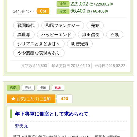
観し、恋仲だった男と心中。 道三は帰蝶の身代わりとして、美夜
229,002
小説
位 / 229,002件
を信長に嫁がせるという。 大切な兄、雪春を人質に取られ、美夜
66,400
0pt
24h.ポイント
位 / 66,400件
恋愛
は道三の娘、帰蝶（濃姫）として戦国武将の織田信長に嫁ぐことに
なる――。 美夜は16歳、信長も16歳。 信長との新婚生活は、波乱
ばかりの日々。 でも、事前情報大うつけのはずの信長はヒロイン
戦国時代
和風ファンタジー
完結
にとても優しく、身代わりなのに愛されまくる日々。 そんな信長
異世界
ハッピーエンド
織田信長
召喚
にヒロインの心は信長に傾いていくが、自分は偽りの帰蝶……。
大きくなっていく信長への思いと、信長を欺き続けることへの罪悪
シリアスときどき甘々
明智光秀
感の狭間で、ヒロインはどのような決断を下すのか。 そして信長
は――。 ※2018年6月10日に完結しました！！ ※ムーンライトノ
やや残酷な表現もあり
ベルズさんでも掲載を始めました！
文字数 525,803
最終更新日 2018.06.10
登録日 2018.02.22
恋愛
完結
長編
R18
お気に入りに追加
420
年下将軍に側室として求められて
梵天丸