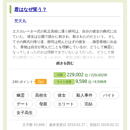
君はなぜ笑う？
梵天丸
エスカレーター式の私立高校に通う耕司は、自分の彼女の葬式に出
ていた。 彼女は公園で誰かに刺され、殺されたのだという。 そし
てその葬式の帰り道、耕司は死んだはずの彼女……御堂香穂に出会
う。 香穂は自分が死んだことを理解しているが、どうして幽霊に
なってしまったのかは理解できていないようだった。 どうして彼
女は幽霊になってしまったのか。 彼女は誰に殺されたのか。 耕司
と幽霊彼女との時間が始まる――。 ※軽いものですが、性的な描
写を含むのでR15指定にさせていただきました（02/27) ※１ページ
にすべての話を載せていたので、読みやすいように分割しました
229,002
小説
位 / 229,002件
（02/27）
9,598
0pt
24h.ポイント
位 / 9,598件
ライト文芸
幽霊
高校生
彼女
殺人事件
バイト
デート
母親
エリート
完結
女子高生
文字数 42,808
最終更新日 2018.02.27
登録日 2018.02.21