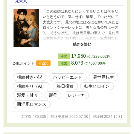
梵天丸
「この結婚はあなたにとって良いことは何もな
いと思うので、気にせずに破棄していただいて
大丈夫です」 最北の地にはるばる嫁いで来たヒ
ロイン・シャーレットに、夫となる公爵は一方
的にそう告げた。 彼は元皇軍の軍人で、見た目
は女性を惹きつけずにはいられない魅力的な容
姿をしている。 しかし、5年前にある事件に巻き
込まれて魔女の呪いを受け、目が見えなかっ
た。 結婚初日に「離婚宣言」ともとれる言葉を
17,950
小説
位 / 229,002件
告げられたシャーレット。 しかし、シャーレッ
8,073
42pt
24h.ポイント
位 / 66,400件
恋愛
トには、引くに引けない事情があった。 彼女は
最初からこの結婚が短期間で終わることを知っ
ていた。 そして、離婚して実家に戻った彼女に
挿絵付き小説
ハッピーエンド
異世界転生
は、過酷な運命が待ち受けていることも。 その
挿絵あり（AI）
毎日投稿
転生ヒロイン
ことを知っているのは、シャーレット・グリー
ンが転生令嬢だから。 そう、この世界は、彼女
溺愛・甘々
継母
レジーナ
が読んでいた異世界の物語の中なのだ。 私は出
戻るわけにはいかない。出戻った後の物語の結
西洋系ロマンス
末を知っているからーー。 シャーレットはそう
決意し、嫁ぎ先のファーレンハイト家に居座る
文字数 430,335
最終更新日 2025.07.08
登録日 2024.12.31
ことを決める。 そんなある日。 シャーレットは
城の中で夫である公爵にそっくりな子どもと出
会う。 その子どもは、公爵のことを「お父さ