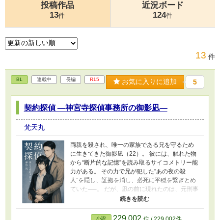
投稿作品
近況ボード
13
124
件
件
13
件
BL
連載中
長編
R15
お気に入りに追加
5
契約探偵 ―神宮寺探偵事務所の御影凪―
梵天丸
両親を殺され、唯一の家族である兄を守るため
に生きてきた御影凪（22）。 彼には、触れた物
から“断片的な記憶”を読み取るサイコメトリー能
力がある。 その力で兄が犯した“あの夜の殺
人”を隠し、証拠を消し、必死に平穏を繋ぎとめ
ていた──。 だが、凪の前に現れたのは、元刑事
の探偵・神宮寺真也（33）。 彼は凪の痕跡をす
べて辿りつき、こう告げる。 『君の兄を匿う。
その代わり、君は――俺の助手になれ』 探偵
229,002
小説
位 / 229,002件