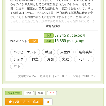
芭乃は将軍様の嫡子の傍付きとして仕えていた。 菊童丸と呼ばれ
るその子が赤ん坊としてこの世に生まれたその日から。 そして
日々は過ぎ、菊童丸も芭乃も成長した。 芭乃は女性として、そし
て菊童丸は少年に。 そんなある日、芭乃は代々将軍家に仕える父
から「もしもお伽の話があればお受けするように」と言われる。
しかし、まだあどけない少年である菊童丸とそんな関係になる日が
来るなど、芭乃は夢にも思わなかったのだが――。 ※サイドスト
ーリーを更新しました！（03/18） ※お気に入り登録、ありがとう
ございます！！
37,745
小説
位 / 229,002件
16,359
7pt
24h.ポイント
位 / 66,400件
恋愛
ハッピーエンド
戦国
異世界
足利義輝
ショタ
側室
お伽
完結
レジーナ
年下
文字数 84,157
最終更新日 2018.03.18
登録日 2018.02.21
ライト文芸
完結
短編
R15
お気に入りに追加
3