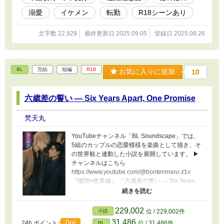
溺愛
イケメン
転勤
R18シーンあり
文字数 22,929
最終更新日 2025.09.05
登録日 2025.08.26
BL
完結
短編
R18
お気に入りに追加
10
六歳差の誓い — Six Years Apart, One Promise
梵天丸
YouTubeチャンネル「BL Soundscape」では、
5組のカップルの恋愛模様を楽曲として描き、そ
の世界観と連動した小説を展開しています。 ▶︎
チャンネルはこちら
https://www.youtube.com/@bontenmaru-z1v
『陽翔×悠真編』 「六歳差の誓い — Six Years
Apart, One Promise」 6歳差の幼なじみが、大人
になって再び惹かれ合う。 高科陽翔——23歳。
カメラマン助手として走り回り、時にはモデル
229,002
小説
位 / 229,002件
としてレンズに映る青年。 料理の腕前もあり、
31,486
0pt
24h.ポイント
位 / 31,486件
BL