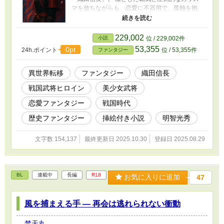
マを放ちながらも、恋愛に不器用で、孤独を抱
えた少女。 僕は彼女に気に入られ、城に連れ帰
られるが、家臣たちからは「うつけ」と嘲られ
る。 それでも信長の背中を支えると決めた僕
229,002
小説
位 / 229,002件
は、やがて桶狭間、比叡山、本能寺へと続く、
53,355
0pt
24h.ポイント
位 / 53,355件
ファンタジー
紅蓮の歴史に巻き込まれていく。 史実は史実の
ままに――だが最後に訪れるのは、誰も知らな
い「Re:verse（逆転）」の結末。 炎に包まれた
異世界転移
ファンタジー
織田信長
本能寺の果てで、信長は現代へと甦る。 紅に染
戦国武将ヒロイン
美少女武将
まる覇者と、異世界から来た青年。 ふたりが選
ぶ未来は、戦国を超えて――。 ※この物語は、
恋愛ファンタジー
戦国時代
YouTubeで配信中の楽曲をベースに作成してい
るものです。良かったら楽曲の方も聴いてみて
歴史ファンタジー
挿絵付き小説
明智光秀
くださいね♫ 👉
https://www.youtube.com/@bontenmaru-z1v
文字数 154,137
最終更新日 2025.10.30
登録日 2025.08.29
BL
連載中
長編
R18
お気に入りに追加
47
風を捕まえる手 ― 再会は逃れられない衝動
梵天丸