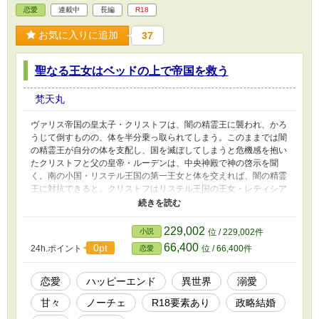
ん」と呼んだ。 ※完結しました！ ※挿絵・表紙
恋愛
連載中
長編
R18
絵は生成AIさん（チャットGPT）を使用してい
ます
お気に入りに追加
37
聖なる王女はベッドの上で帝国を救う
梵天丸
ヴァリス帝国の皇太子・クリストフは、闇の精霊王に襲われ、かろ
うじて倒すものの、体を半分乗っ取られてしまう。このままでは闇
の精霊王が自分の体を支配し、国を滅ぼしてしまうと危機感を抱い
たクリストフと父の皇帝・ルーデンは、中央神殿で神の啓示を聞
く。南の小国・リステル王国の第一王女と体を交えれば、闇の精霊
王に対抗できると。クリストフはリステル王国の王女・レティシア
に求婚する。しかしリステル国王はこれを拒否。帝国側は戦を仕掛
けると脅し、王女は国を守るためとクリストフの妻になることを決
めるーー。
229,002
小説
位 / 229,002件
66,400
0pt
24h.ポイント
位 / 66,400件
恋愛
恋愛
ハッピーエンド
異世界
溺愛
甘々
ノーチェ
R18要素あり
政略結婚