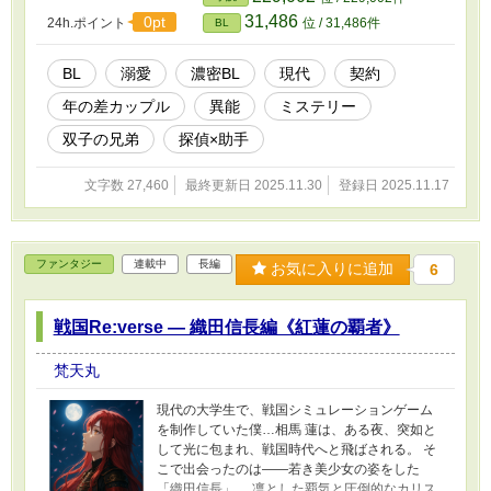
事務所での仕事は、未解決事件と奇妙な依頼ば
31,486
0pt
24h.ポイント
位 / 31,486件
BL
かり。 凪の“視える力”を求める真也は、同時に
「君を抱く権利も欲しい」と告げる。 家族を守
るために差し出した体。 淡々と契約を受け入れ
BL
溺愛
濃密BL
現代
契約
る凪と、 一目で心を奪われた真也。 視える俺
年の差カップル
異能
ミステリー
と、視抜く彼。 契約から始まる歪で濃密な主従
関係は、 やがて誰も予想できない絆へ変わって
双子の兄弟
探偵×助手
いく──。 ミステリ×異能×年上攻×契約BL。 こ
こに開幕。
文字数 27,460
最終更新日 2025.11.30
登録日 2025.11.17
ファンタジー
連載中
長編
お気に入りに追加
6
戦国Re:verse ― 織田信長編《紅蓮の覇者》
梵天丸
現代の大学生で、戦国シミュレーションゲーム
を制作していた僕…相馬 蓮は、ある夜、突如と
して光に包まれ、戦国時代へと飛ばされる。 そ
こで出会ったのは――若き美少女の姿をした
「織田信長」。 凛とした覇気と圧倒的なカリス