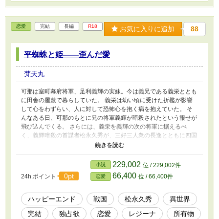
恋愛
完結
長編
R18
お気に入りに追加
88
平蜘蛛と姫――歪んだ愛
梵天丸
可那は室町幕府将軍、足利義輝の実妹。今は義兄である義栄ととも
に田舎の屋敷で暮らしていた。 義栄は幼い頃に受けた折檻が影響
して心をわずらい、人に対して恐怖心を抱く病を抱えていた。 そ
んなある日、可那のもとに兄の将軍義輝が暗殺されたという報せが
飛び込んでくる。 さらには、義栄を義輝の次の将軍に据えるべ
く、義輝暗殺の首謀者松永久秀が、三好三人衆の長逸とともに四国
へやって来る。 可那は久秀へ仇討ちをしようとして失敗し、かえ
って義栄を盾に取られ、久秀の所有物となることを了承させられる
――。 ☆戦国武将としては知名度はあるのに、あまり主役として
229,002
小説
位 / 229,002件
扱ってもらう機会のない松永久秀とヒロイン可那姫の物語です。独
66,400
0pt
24h.ポイント
位 / 66,400件
恋愛
占欲が強く、人とは違うこだわりも強い久秀に翻弄される可那の恋
物語を楽しんでいただけますと幸いです！ ※１ページの文字数が
４万文字を超えているページなどもあり、読みづらかったので編集
ハッピーエンド
戦国
松永久秀
異世界
し直しました。 ※本編は完結済みですが、今後サイドストーリー
完結
独占欲
恋愛
レジーナ
所有物
などを展開して行けたらと考えています！