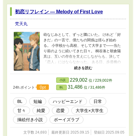
b7g
初恋リフレイン ― Melody of First Love
梵天丸
幼なじみとして、ずっと隣にいた。 けれど「好
きだ」の一言で、僕たちの関係は揺らぎ始め
る。 小学校から高校、そして大学まで——当た
り前のように続いてきた日々。 桐谷湊と朝倉陽
真は、互いの存在を支えにしながらも、決して
「恋人」にはならなかった。 ある日、歩道橋の
上で交わされた告白とキス。 冗談に見せかけた
その一瞬が、二人を戸惑わせ、そして新しい関
係へと導いていく。 逃げ出したり、すれ違った
229,002
小説
位 / 229,002件
り。 触れたいのに触れられない、名前を呼ぶだ
31,486
0pt
24h.ポイント
位 / 31,486件
BL
けで胸が高鳴る。 初めて恋をした二人が、十の
物語と十の音楽で紡ぐ「初恋リフレイン」。
――これは、避け続けた唇が、ようやく重なる
BL
短編
ハッピーエンド
日常
までのラブストーリー。
甘々
純愛
恋愛
大学生×大学生
挿絵付き小説
ボーイズラブ
文字数 24,693
最終更新日 2025.09.15
登録日 2025.09.05