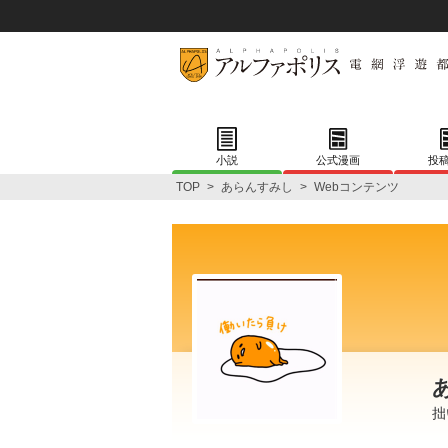
小説
公式漫画
投
TOP
>
あらんすみし
>
Webコンテンツ
拙