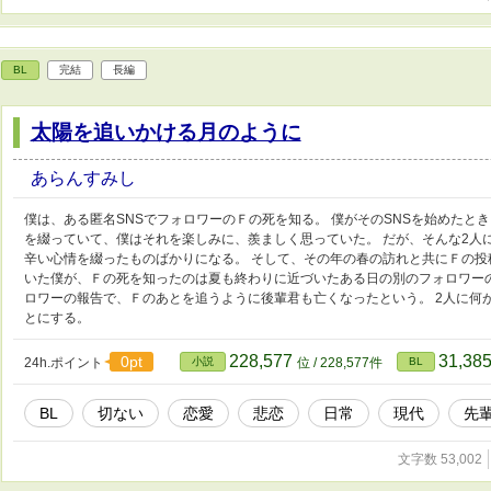
BL
完結
長編
太陽を追いかける月のように
あらんすみし
僕は、ある匿名SNSでフォロワーのＦの死を知る。 僕がそのSNSを始めたと
を綴っていて、僕はそれを楽しみに、羨ましく思っていた。 だが、そんな2人
辛い心情を綴ったものばかりになる。 そして、その年の春の訪れと共にＦの投
いた僕が、Ｆの死を知ったのは夏も終わりに近づいたある日の別のフォロワー
ロワーの報告で、Ｆのあとを追うように後輩君も亡くなったという。 2人に何
とにする。
228,577
31,38
0pt
24h.ポイント
小説
位 / 228,577件
BL
BL
切ない
恋愛
悲恋
日常
現代
先
文字数 53,002