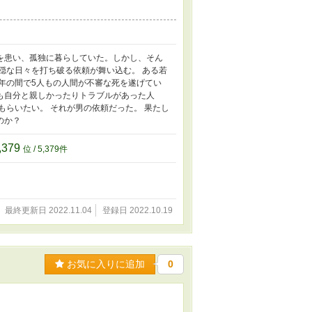
を患い、孤独に暮らしていた。しかし、そん
穏な日々を打ち破る依頼が舞い込む。 ある若
年の間で5人もの人間が不審な死を遂げてい
も自分と親しかったりトラブルがあった人
もらいたい。 それが男の依頼だった。 果たし
のか？
,379
位 / 5,379件
最終更新日 2022.11.04
登録日 2022.10.19
お気に入りに追加
0