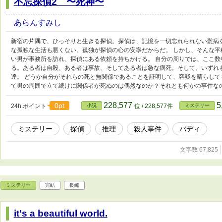
不忘探偵2 〜死神〜
あらんすみし
新宿の片隅で、ひっそりと生きる探偵。探偵は、記憶を一切忘れられない難病
な孤独な生活も悪くない。孤独が探偵の心の安寧だからだ。 しかし、そんな平
い男が事務所を訪れ、探偵にある依頼を持ちかける。 自分の周りでは、ここ数
る。ある者は自殺、ある者は事故、そしてある者は急な病死。そして、いずれ
達。 どうか自分がそれらの死と無関係であることを証明して、容疑を晴らして
て男の周囲で立て続けに関係者が死ぬのは偶然なのか？それとも何かの事件な
228,577
5
0pt
24h.ポイント
小説
位 / 228,577件
ミステリー
ミステリー
探偵
推理
殺人事件
バディ
文字数 67,825
ミステリー
完結
長編
it's a beautiful world.