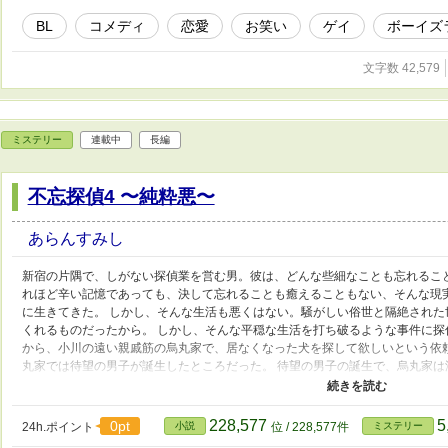
BL
コメディ
恋愛
お笑い
ゲイ
ボーイズ
文字数 42,579
ミステリー
連載中
長編
不忘探偵4 〜純粋悪〜
あらんすみし
新宿の片隅で、しがない探偵業を営む男。彼は、どんな些細なことも忘れるこ
れほど辛い記憶であっても、決して忘れることも癒えることもない、そんな現
に生きてきた。 しかし、そんな生活も悪くはない。騒がしい俗世と隔絶され
くれるものだったから。 しかし、そんな平穏な生活を打ち破るような事件に探
から、小川の遠い親戚筋の烏丸家で、居なくなった犬を探して欲しいという依頼
丸家では待望の男子が誕生したところだった。 待望の男子の誕生で、烏丸家
いできた烏丸家であったが、当主の妻にも愛人にも男子は産まれず、ようやく
当主の喜びも格別のものがあった。 しかし事件は起きた。 生まれたばかりの
うして探偵は、烏丸家の人々の思惑が交錯する諍いの渦に巻き込まれていく。
228,577
5
0pt
24h.ポイント
小説
位 / 228,577件
ミステリー