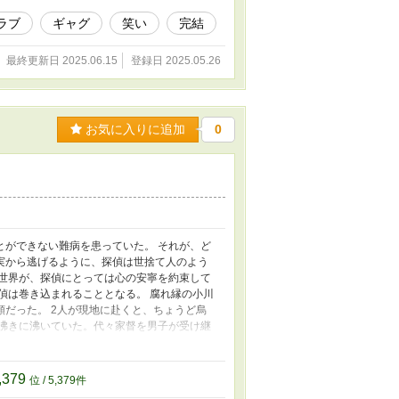
ラブ
ギャグ
笑い
完結
最終更新日 2025.06.15
登録日 2025.05.26
お気に入りに追加
0
とができない難病を患っていた。 それが、ど
実から逃げるように、探偵は世捨て人のよう
た世界が、探偵にとっては心の安寧を約束して
偵は巻き込まれることとなる。 腐れ縁の小川
だった。 2人が現地に赴くと、ちょうど烏
は沸きに沸いていた。代々家督を男子が受け継
新しい愛人との間に男子を授かっただけに、
赤ん坊が何者かの手によって殺されたのだ。 こ
,379
位 / 5,379件