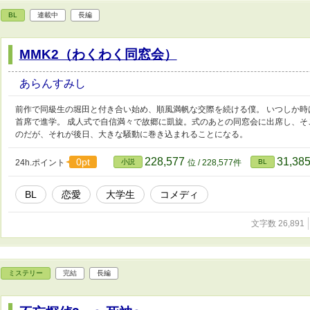
BL
連載中
長編
MMK2（わくわく同窓会）
あらんすみし
前作で同級生の堀田と付き合い始め、順風満帆な交際を続ける僕。 いつしか
首席で進学。 成人式で自信満々で故郷に凱旋。式のあとの同窓会に出席し、
のだが、それが後日、大きな騒動に巻き込まれることになる。
228,577
31,38
0pt
24h.ポイント
小説
位 / 228,577件
BL
BL
恋愛
大学生
コメディ
文字数 26,891
ミステリー
完結
長編