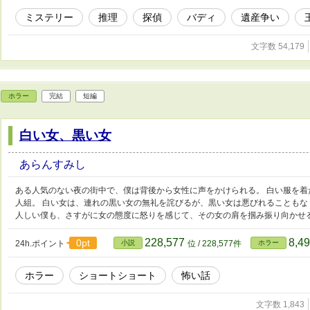
ミステリー
推理
探偵
バディ
遺産争い
文字数 54,179
ホラー
完結
短編
白い女、黒い女
あらんすみし
ある人気のない夜の街中で、僕は背後から女性に声をかけられる。 白い服を着
人組。 白い女は、連れの黒い女の無礼を詫びるが、黒い女は悪びれることもな
人しい僕も、さすがに女の態度に怒りを感じて、その女の肩を掴み振り向かせ
228,577
8,4
0pt
24h.ポイント
小説
位 / 228,577件
ホラー
ホラー
ショートショート
怖い話
文字数 1,843