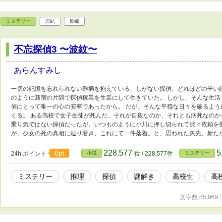
ミステリー
完結
長編
不忘探偵3 〜波紋〜
あらんすみし
一切の記憶を忘れられない難病を抱えている、しがない探偵。どれほどの辛い
のように新宿の片隅で探偵稼業を生業にして生きていた。 しかし、そんな生
偵にとって唯一の心の安寧であったから。 だが、そんな平穏な日々を破るよ
くる。 ある高校で女子生徒が死んだ。それが自殺なのか、それとも病死なのか
乗り気ではない探偵だったが、いつものように小川に押し切られて渋々依頼を
が、少女の死の真相に辿り着き、これにて一件落着。と、思われた矢先、新た
228,577
5
0pt
24h.ポイント
小説
位 / 228,577件
ミステリー
ミステリー
推理
探偵
謎解き
高校生
高
文字数 85,969