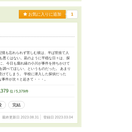
お気に入りに追加
1
記憶も忘れられず苦しむ彼は、半ば世捨て人
活も悪くはない。凪のように平穏な日々は、探
うに、今日も腐れ縁の小川が事件を持ちかけて
を調べてほしい、というものだった。 あまり
受けてしまう。 学校に潜入した探偵だった
な事件が次々と起きて・・・。
,379
位 / 5,379件
校
完結
最終更新日 2023.08.31
登録日 2023.03.04