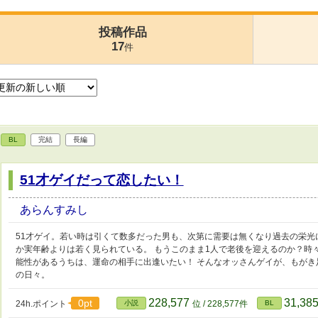
投稿作品
17
件
BL
完結
長編
51才ゲイだって恋したい！
あらんすみし
51才ゲイ。若い時は引くて数多だった男も、次第に需要は無くなり過去の栄光
か実年齢よりは若く見られている。 もうこのまま1人で老後を迎えるのか？時
能性があるうちは、運命の相手に出逢いたい！ そんなオッさんゲイが、もが
の日々。
228,577
31,38
0pt
24h.ポイント
小説
位 / 228,577件
BL