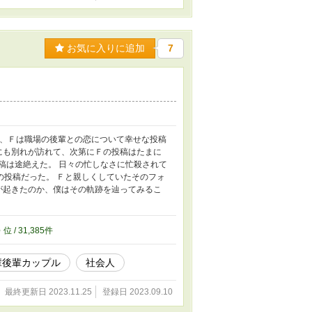
お気に入りに追加
7
き、Ｆは職場の後輩との恋について幸せな投稿
にも別れが訪れて、次第にＦの投稿はたまに
稿は途絶えた。 日々の忙しなさに忙殺されて
の投稿だった。 Ｆと親しくしていたそのフォ
が起きたのか、僕はその軌跡を辿ってみるこ
5
位 / 31,385件
輩後輩カップル
社会人
最終更新日 2023.11.25
登録日 2023.09.10