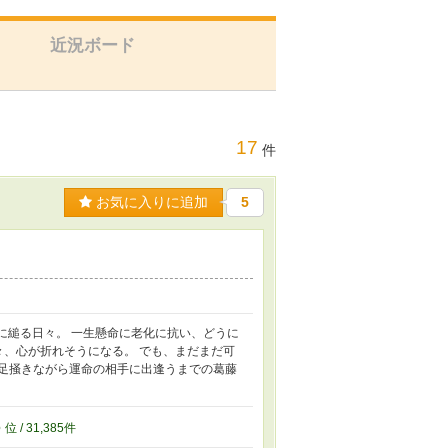
近況ボード
17
件
お気に入りに追加
5
に縋る日々。 一生懸命に老化に抗い、どうに
々、心が折れそうになる。 でも、まだまだ可
き足掻きながら運命の相手に出逢うまでの葛藤
5
位 / 31,385件