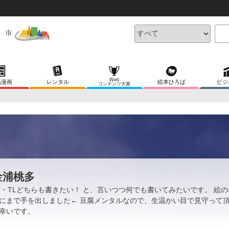
Web
稿漫画
レンタル
絵本ひろば
ビジ
コンテンツ大賞
金浦桃多
L・TLどちらも書きたい！ と、言いつつ何でも書いてみたいです。 絵
にまで手を出しました← 豆腐メンタルなので、生温かい目で見守って
幸いです。