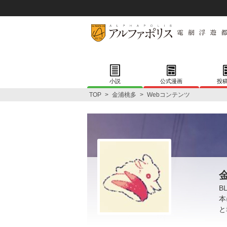
小説
公式漫画
投
TOP
>
金浦桃多
>
Webコンテンツ
B
本
と