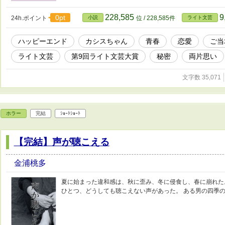
228,585
9
0pt
24h.ポイント
小説
位 / 228,585件
ライト文芸
ハッピーエンド
カシスちゃん
青春
恋愛
ご当
ライト文芸
第9回ライト文芸大賞
秘密
両片思い
文字数 35,071
ホラー
完結
ｼｮｰﾄｼｮｰﾄ
【完結】声が聴こえる
金浦桃多
夏に始まった違和感は、秋に歪み、冬に侵食し、春に崩れた。
ひとつ、どうしても聴こえない声があった。 ある男の四季