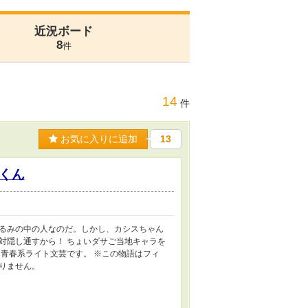
近況ボード
8
件
14
件
お気に入りに追加
13
くん
るみの中の人なのだ。しかし、カシスちゃん
対隠し通すから！ ちょいダサご当地キャラを
青春系ライト文芸です。 ※この物語はフィ
りません。