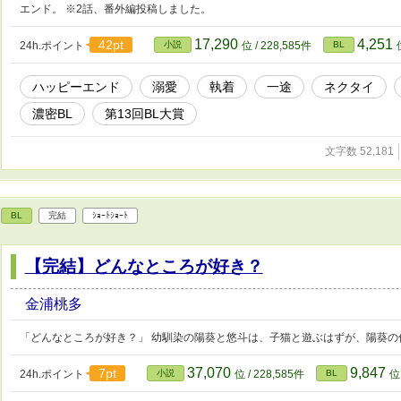
エンド。 ※2話、番外編投稿しました。
17,290
4,251
42pt
24h.ポイント
小説
位 / 228,585件
BL
ハッピーエンド
溺愛
執着
一途
ネクタイ
濃密BL
第13回BL大賞
文字数 52,181
BL
完結
ｼｮｰﾄｼｮｰﾄ
【完結】どんなところが好き？
金浦桃多
「どんなところが好き？」 幼馴染の陽葵と悠斗は、子猫と遊ぶはずが、陽葵の
37,070
9,847
7pt
24h.ポイント
小説
位 / 228,585件
BL
位 