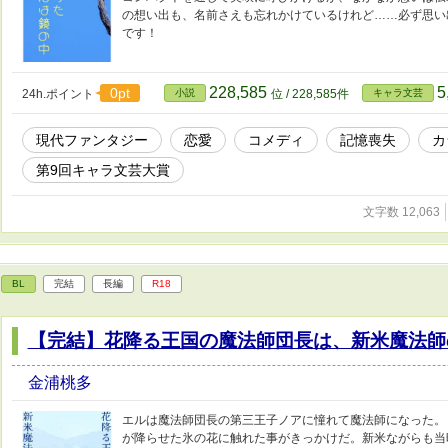
の想い出も、名前さえも忘れかけているけれど……必ず思い
です！
228,585
5
0pt
24h.ポイント
小説
位 / 228,585件
キャラ文芸
現代ファンタジー
恋愛
コメディ
記憶喪失
カ
第9回キャラ文芸大賞
文字数 12,063
BL
完結
長編
R18
【完結】花降る王国の魔法師団長は、新米魔法師
金浦桃多
エルは魔法師団長の第三王子ノアに憧れて魔法師になった。
が降らせた氷の花に触れた事がきっかけだ。新米ながらも当