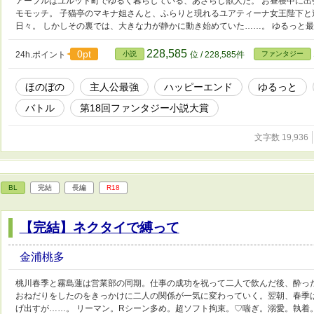
アープルはユルット町でゆるく暮らしている、あざらし獣人だ。 お昼寝中に
モモッチ。 子猫亭のマキナ姐さんと、ふらりと現れるユアティーナ女王陛下と
日々。 しかしその裏では、大きな力が静かに動き始めていた……。 ゆるっと
228,585
0pt
24h.ポイント
小説
位 / 228,585件
ファンタジー
ほのぼの
主人公最強
ハッピーエンド
ゆるっと
バトル
第18回ファンタジー小説大賞
文字数 19,936
BL
完結
長編
R18
【完結】ネクタイで縛って
金浦桃多
桃川春季と霧島蓮は営業部の同期。仕事の成功を祝って二人で飲んだ後、酔っ
おねだりをしたのをきっかけに二人の関係が一気に変わっていく。翌朝、春季
げ出すが……。 リーマン。Rシーン多め。超ソフト拘束。♡喘ぎ。溺愛。執着