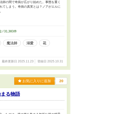
法師の間で奇病が広がり始めた。事態を重く
れてしまう。奇病の真実とは？ノアがエルに
。
位 / 31,383件
魔法師
溺愛
花
最終更新日 2025.11.23
登録日 2025.10.31
お気に入りに追加
20
始まる物語