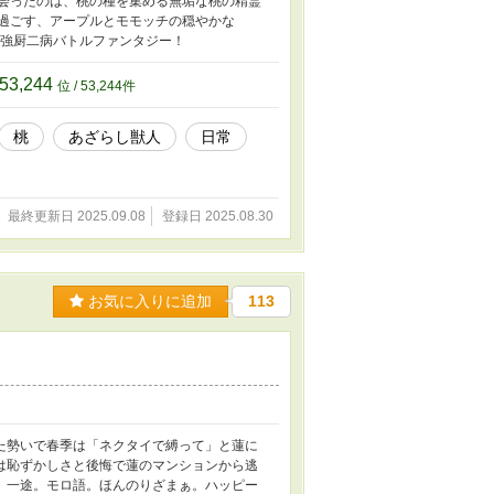
出会ったのは、桃の種を集める無垢な桃の精霊
過ごす、アープルとモモッチの穏やかな
最強厨二病バトルファンタジー！
53,244
位 / 53,244件
桃
あざらし獣人
日常
最終更新日 2025.09.08
登録日 2025.08.30
お気に入りに追加
113
た勢いで春季は「ネクタイで縛って」と蓮に
は恥ずかしさと後悔で蓮のマンションから逃
。一途。モロ語。ほんのりざまぁ。ハッピー