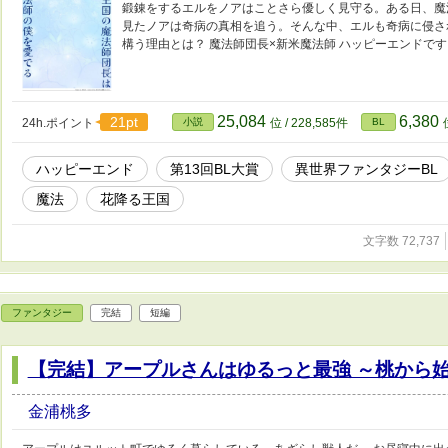
鍛錬をするエルをノアはことさら優しく見守る。ある日、魔
見たノアは奇病の真相を追う。そんな中、エルも奇病に侵さ
構う理由とは？ 魔法師団長×新米魔法師 ハッピーエンドです
25,084
6,380
21pt
24h.ポイント
小説
位 / 228,585件
BL
ハッピーエンド
第13回BL大賞
異世界ファンタジーBL
魔法
花降る王国
文字数 72,737
ファンタジー
完結
短編
【完結】アープルさんはゆるっと最強 ～桃から
金浦桃多