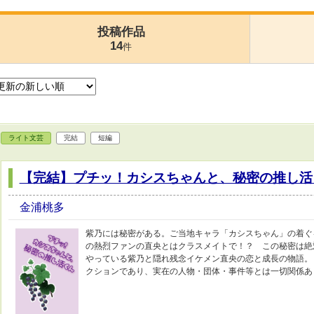
投稿作品
14
件
ライト文芸
完結
短編
【完結】プチッ！カシスちゃんと、秘密の推し活
金浦桃多
紫乃には秘密がある。ご当地キャラ「カシスちゃん」の着ぐ
の熱烈ファンの直央とはクラスメイトで！？ この秘密は絶
やっている紫乃と隠れ残念イケメン直央の恋と成長の物語。 
クションであり、実在の人物・団体・事件等とは一切関係あ