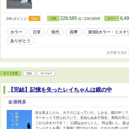
228,585
8,4
0pt
24h.ポイント
小説
位 / 228,585件
ホラー
ホラー
日常
現代
四季
第9回ホラー・ミステ
ありがとう
文字数 6,309
キャラ文芸
完結
ｼｮｰﾄｼｮｰﾄ
【完結】記憶を失ったレイちゃんは鏡の中
金浦桃多
目を覚ましたら、カラスになっていた。しかも、鏡の中！？
マーケットで売られていて、見知らぬ女子高生、美咲の手に
こから出すのです！」 口調はおかしいし、羽は黒いし、姿
コンパクトを通して美咲に呼びかけるが、なかなか想いは伝