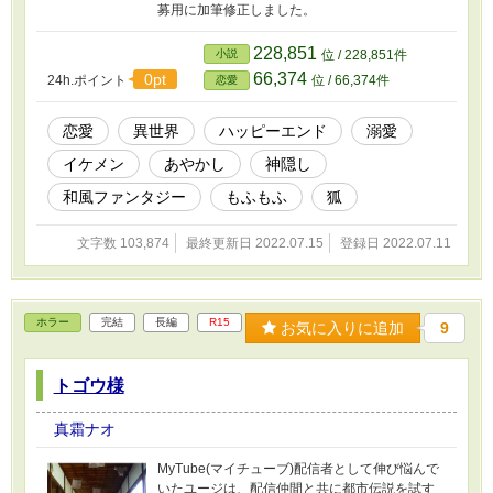
募用に加筆修正しました。
228,851
小説
位 / 228,851件
66,374
0pt
24h.ポイント
位 / 66,374件
恋愛
恋愛
異世界
ハッピーエンド
溺愛
イケメン
あやかし
神隠し
和風ファンタジー
もふもふ
狐
文字数 103,874
最終更新日 2022.07.15
登録日 2022.07.11
ホラー
完結
長編
R15
お気に入りに追加
9
トゴウ様
真霜ナオ
MyTube(マイチューブ)配信者として伸び悩んで
いたユージは、配信仲間と共に都市伝説を試す