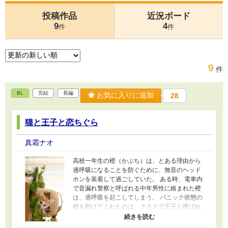
投稿作品
近況ボード
9
4
件
件
9
件
BL
完結
長編
お気に入りに追加
28
猫と王子と恋ちぐら
真霜ナオ
高校一年生の橙（かぶち）は、とある理由から
過呼吸になることを防ぐために、無音のヘッド
ホンを装着して過ごしていた。 ある時、電車内
で音漏れ警察と呼ばれる中年男性に絡まれた橙
は、過呼吸を起こしてしまう。 パニック状態の
橙を助けてくれたのは、クラスで王子と呼ばれ
ている千蔵（ちくら）だった。 『そうやってお
まえが俺を甘やかしたりするから』 小さな秘密