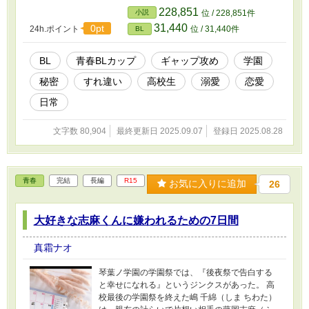
を持つ黒髪王子×過呼吸持ち金髪の高校生BLで
228,851
小説
位 / 228,851件
す。
31,440
0pt
24h.ポイント
位 / 31,440件
BL
BL
青春BLカップ​
ギャップ攻め
学園
秘密
すれ違い
高校生
溺愛
恋愛
日常
文字数 80,904
最終更新日 2025.09.07
登録日 2025.08.28
青春
完結
長編
R15
お気に入りに追加
26
大好きな志麻くんに嫌われるための7日間
真霜ナオ
琴葉ノ学園の学園祭では、『後夜祭で告白する
と幸せになれる』というジンクスがあった。 高
校最後の学園祭を終えた嶋 千綿（しま ちわた）