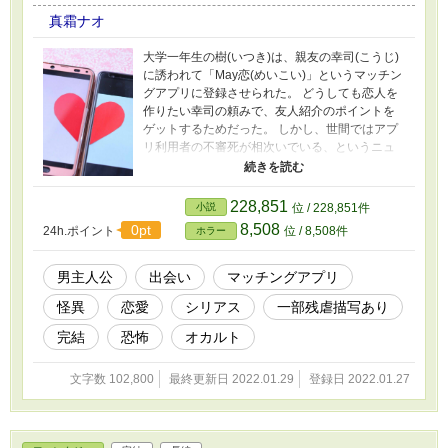
真霜ナオ
大学一年生の樹(いつき)は、親友の幸司(こうじ)
に誘われて「May恋(めいこい)」というマッチン
グアプリに登録させられた。 どうしても恋人を
作りたい幸司の頼みで、友人紹介のポイントを
ゲットするためだった。 しかし、世間ではアプ
リ利用者の不審死が相次いでいる、というニュ
ースが報道されている。 そんな中で、幸司と連
絡が取れなくなってしまった樹は、彼の安否を
確かめに自宅を訪れた。 そこで目にしたのは、
228,851
小説
位 / 228,851件
明らかに異常な姿で亡くなっている幸司の姿だ
8,508
0pt
24h.ポイント
位 / 8,508件
ホラー
った。 アプリが関係していると踏んだ樹は、親
友の死の真相を突き止めるために、事件につい
てを探り始める。 そんな中で、幼馴染みで想い
男主人公
出会い
マッチングアプリ
人の柚梨(ゆずり)までもを、恐怖の渦中へと巻き
怪異
恋愛
シリアス
一部残虐描写あり
込んでしまうこととなるのだった。 「第5回ホラ
ー・ミステリー小説大賞」特別賞を受賞しまし
完結
恐怖
オカルト
た！ 他サイト様にも投稿しています。
文字数 102,800
最終更新日 2022.01.29
登録日 2022.01.27