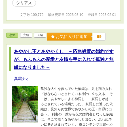
シリアス
文字数 100,772
最終更新日 2023.03.10
登録日 2023.02.01
恋愛
完結
長編
お気に入りに追加
99
あやかし王とあやかくし ～応急処置の婚約です
が、もふもふの溺愛と友情を手に入れて孤独と無
縁になりました～
真霜ナオ
孤独な人生を歩んでいた依織は、足を踏み入れ
てはならないとされている神社に立ち入る。 そ
こは、あやかしによる神隠し――妖隠しが起こ
るとされている場所だった。 妖隠しに遭った依
織は、見知らぬ世界であやかしの王・白緑に出
会う。 利害の一致から仮の婚約者となった依織
は、そこで様々なあやかしと出会い、思わぬ争
いに巻き込まれていく。 ※コンテンツ大賞へ応