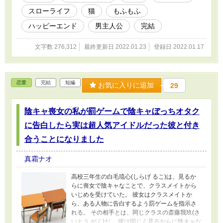
懐いてくるヨルに慌てる陽は、ヨルに触れても
スローライフ
猫
もふもふ
症状が出ないことに気がつく。 ヨルと共に見知
らぬ町に辿り着いた陽だが、その姿を見た住人
ハッピーエンド
男主人公
完結
たちは怯えながら一斉に逃げ出していった。 そ
こは、猫が「魔獣」として恐れられている世界
文字数 276,312
最終更新日 2022.01.23
登録日 2022.01.17
だったのだ。 この物語は、猫が恐れられる世界
の中で猫カフェを開店した主人公が、時に猫の
ために奔走しながら、猫たちと、そして人々と
交流を深めていくお話です。 他サイト様にも同
恋愛
完結
短編
作品を投稿しています。
お気に入りに追加
29
陰キャ喪女の私が罰ゲームで陰キャぼっちオタク
に告白したら実は超人気アイドルだった彼と付き
合うことになりました
真霜ナオ
高校三年生の白毛琉心(しらげ るこ)は、見るか
らに喪女で陰キャなことで、クラスメイトから
いじめを受けていた。 彼女はクラスメイトか
ら、ある人物に告白するよう罰ゲームを指示さ
れる。 その相手とは、同じクラスの斎藤我玖(さ
いとう がく)だ。 彼は同じく見るからに陰キャな