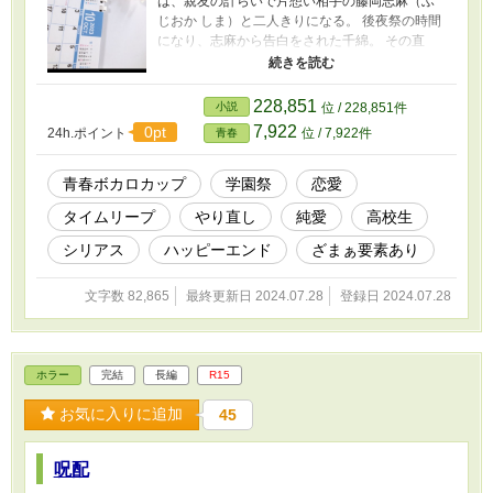
は、親友の計らいで片想い相手の藤岡志麻（ふ
じおか しま）と二人きりになる。 後夜祭の時間
になり、志麻から告白をされた千綿。 その直
後、偶発的な事故によって志麻が目の前で死亡
してしまう。 その姿を見た千綿は、ただこう思
った。 ――……ああ、"またか"。 ※ホラー作品
228,851
小説
位 / 228,851件
に比べてまろやかにしているつもりですが、一
7,922
0pt
24h.ポイント
位 / 7,922件
青春
部に多少の残酷描写が含まれます。
青春ボカロカップ
学園祭
恋愛
タイムリープ
やり直し
純愛
高校生
シリアス
ハッピーエンド
ざまぁ要素あり
文字数 82,865
最終更新日 2024.07.28
登録日 2024.07.28
ホラー
完結
長編
R15
お気に入りに追加
45
呪配