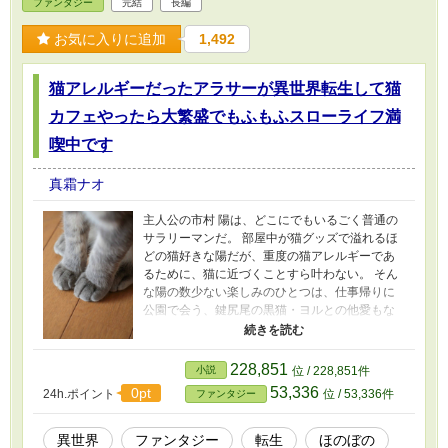
ファンタジー
完結
長編
お気に入りに追加
1,492
猫アレルギーだったアラサーが異世界転生して猫
カフェやったら大繁盛でもふもふスローライフ満
喫中です
真霜ナオ
主人公の市村 陽は、どこにでもいるごく普通の
サラリーマンだ。 部屋中が猫グッズで溢れるほ
どの猫好きな陽だが、重度の猫アレルギーであ
るために、猫に近づくことすら叶わない。 そん
な陽の数少ない楽しみのひとつは、仕事帰りに
公園で会う、鍵尻尾の黒猫・ヨルとの他愛もな
い時間だった。 ある時、いつものように仕事帰
りに公園へと立ち寄った陽は、不良グループに
絡まれるヨルの姿を見つける。 咄嗟にヨルを庇
228,851
小説
位 / 228,851件
った陽だったが、不良たちから暴行を受けた挙
53,336
0pt
24h.ポイント
位 / 53,336件
ファンタジー
句、アレルギー症状により呼吸ができなくなり
意識を失ってしまう。 気がつくと、陽は見知ら
ぬ森の中にいた。そこにはヨルの姿もあった。
異世界
ファンタジー
転生
ほのぼの