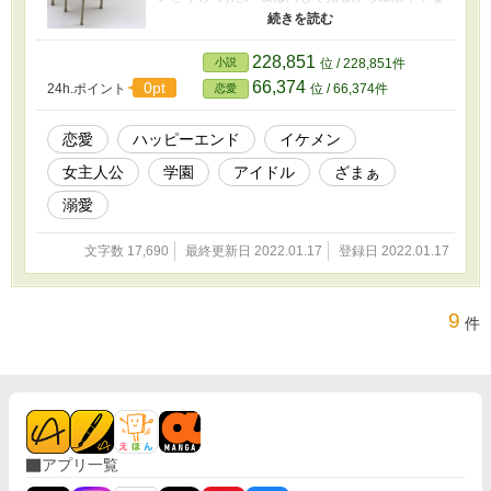
上に一匹狼で、誰とも話しているのを見たこと
がない男子だった。 仕方なく告白をした琉心だ
ったが、誰もがフラれることを期待する中、告
228,851
小説
位 / 228,851件
白のOKを貰ってしまう。 翌日、登校してきた我
66,374
0pt
24h.ポイント
位 / 66,374件
恋愛
玖の姿を見て、クラスメイトたちは驚愕してい
た。 なぜなら彼は、今をときめく人気絶頂のア
イドル・冬芽(とうが)だったからだ。 他サイト
恋愛
ハッピーエンド
イケメン
様でも同作品を投稿しています。
女主人公
学園
アイドル
ざまぁ
溺愛
文字数 17,690
最終更新日 2022.01.17
登録日 2022.01.17
9
件
アプリ一覧