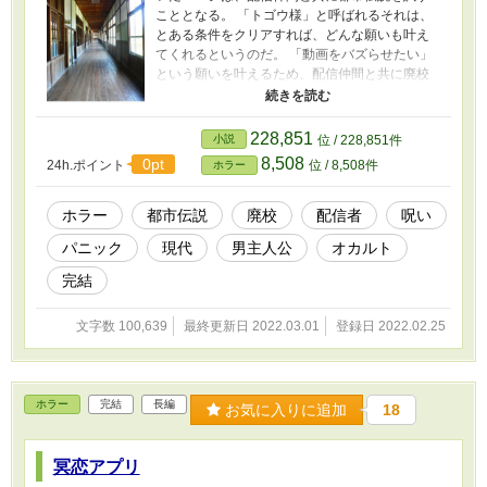
こととなる。 「トゴウ様」と呼ばれるそれは、
とある条件をクリアすれば、どんな願いも叶え
てくれるというのだ。 「動画をバズらせたい」
という願いを叶えるため、配信仲間と共に廃校
を訪れた。 霊的なものは信じないユージだが、
そこで仲間の一人が不審死を遂げてしまう。 ト
ゴウ様の呪いを恐れて儀式を中断しようとする
228,851
小説
位 / 228,851件
も、ルールを破れば全員が呪い殺されてしまう
8,508
0pt
24h.ポイント
位 / 8,508件
ホラー
と知る。 誰も予想していなかった、逃れられな
い恐怖の始まりだった。 「第5回ホラー・ミステ
リー小説大賞」奨励賞をいただきました！ 他サ
ホラー
都市伝説
廃校
配信者
呪い
イト様にも投稿しています。
パニック
現代
男主人公
オカルト
完結
文字数 100,639
最終更新日 2022.03.01
登録日 2022.02.25
ホラー
完結
長編
お気に入りに追加
18
冥恋アプリ