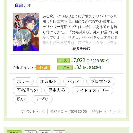
真霜ナオ
ある晩。いつものように夕食のデリバリーを利
用した比嘉慧斗は、初めての誤配を経験する。
デリバリー専用アプリは、続けてある通知を送
り付けてきた。 『比嘉慧斗様、死をお届けに向
かっています』 その日から不可解な出来事に見
舞われ始める慧斗は、高野來という美しい青年
と衝撃的な出会い方をする。 不思議な力を持っ
た來と共に死の呪いを解く方法を探す慧斗だ
が、周囲では連続怪死事件も起こってい
17,922
小説
位 / 228,851件
て……？ 「第7回ホラー・ミステリー小説大賞」
183
42pt
24h.ポイント
位 / 8,508件
ホラー
オカルト賞を受賞しました！
ホラー
オカルト
バディ
ブロマンス
不条理もの
男主人公
ライトミステリー
呪い
アプリ
文字数 103,922
最終更新日 2024.03.28
登録日 2024.02.29
ホラー
完結
長編
R15