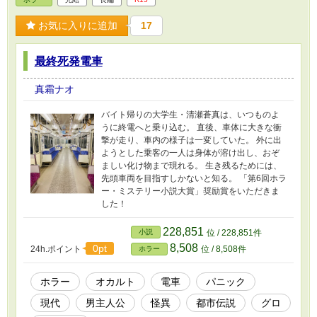
お気に入りに追加
17
最終死発電車
真霜ナオ
バイト帰りの大学生・清瀬蒼真は、いつものよ
うに終電へと乗り込む。 直後、車体に大きな衝
撃が走り、車内の様子は一変していた。 外に出
ようとした乗客の一人は身体が溶け出し、おぞ
ましい化け物まで現れる。 生き残るためには、
先頭車両を目指すしかないと知る。 「第6回ホラ
ー・ミステリー小説大賞」奨励賞をいただきま
した！
228,851
小説
位 / 228,851件
8,508
0pt
24h.ポイント
位 / 8,508件
ホラー
ホラー
オカルト
電車
パニック
現代
男主人公
怪異
都市伝説
グロ