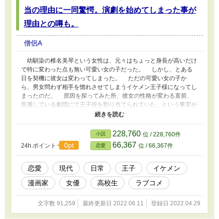
当の理由に一同驚愕。演劇を始めてしまった事が
理由との噂も。
僧侶A
幼馴染の椎名美琴という女性は、元々はちょっと身長が高いだけ
で特に変わった点も無い可愛い女の子だった。 しかし、とある
日を契機に彼女は変わってしまった。 ただの可愛い女の子か
ら、男女問わず相手を惚れさせてしまうイケメン王子様になってし
まったのだ。 原因を探ってみた所、彼女の性格が変わる直前、
所属している劇団にて王子役を割り当てられていた、という事実が
明らかとなった。 真偽を確かめるべく独自のルートで台本を入
手し中身を確認したところ、現在の彼女の性格と王子の性格が非常
に酷似していることが判明した。 この情報から、椎名美琴は王
228,760
小説
位 / 228,760件
子様役に入り込みすぎて日常でも王子様を維持し続けているという
66,367
0pt
24h.ポイント
位 / 66,367件
恋愛
一つの仮説が浮かび上がってきた。 当局は彼女のキャラクター
を漫画に登場させるた……イケメン堕ちの原因を究明するために調
査を続行する方針で決定した。 土曜日を除く１９時に毎日投稿
恋愛
現代
日常
王子
イケメン
予定です。
漫画家
女優
高校生
ラブコメ
文字数 91,259
最終更新日 2022.06.11
登録日 2022.04.29