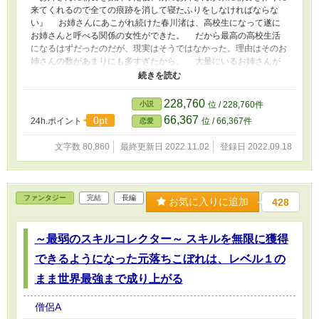
来てくれるので全ての痕跡を消して寝たふりをしなければならな
い』 お姉さんにあこがれ続けた春川渚は、高校生になって遂に
お姉さんと呼べる関係の女性ができた。 だから最高の高校生活
になるはずだったのだが、現実はそうではなかった。理由はそのお
姉さんの数があまりにも多すぎたから。 大量にいるお姉さんが
それぞれ春川渚の事を振り回してくる為、休む暇が全くないのだ。
しんどいなら断れば良いだけなのだが、お姉さんの言う事は絶対
だと春川渚は全てを断らず、全力で取り組んでしまう。
228,760
小説
位 / 228,760件
66,367
0pt
24h.ポイント
位 / 66,367件
恋愛
文字数 80,860
最終更新日 2022.11.02
登録日 2022.09.18
ファンタジー
完結
長編
お気に入りに追加
428
～最弱のスキルコレクター～ スキルを無限に獲得
できるようになった元落ちこぼれは、レベル１の
まま世界最強まで成り上がる
僧侶A