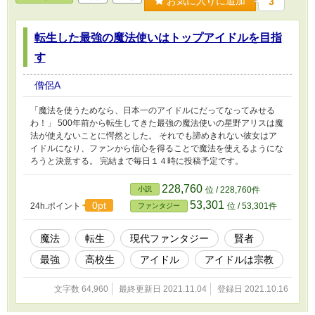
お気に入りに追加
3
転生した最強の魔法使いはトップアイドルを目指
す
僧侶A
「魔法を使うためなら、日本一のアイドルにだってなってみせる
わ！」 500年前から転生してきた最強の魔法使いの星野アリスは魔
法が使えないことに愕然とした。 それでも諦めきれない彼女はア
イドルになり、ファンから信心を得ることで魔法を使えるようにな
ろうと決意する。 完結まで毎日１４時に投稿予定です。
228,760
小説
位 / 228,760件
53,301
0pt
24h.ポイント
位 / 53,301件
ファンタジー
魔法
転生
現代ファンタジー
賢者
最強
高校生
アイドル
アイドルは宗教
文字数 64,960
最終更新日 2021.11.04
登録日 2021.10.16