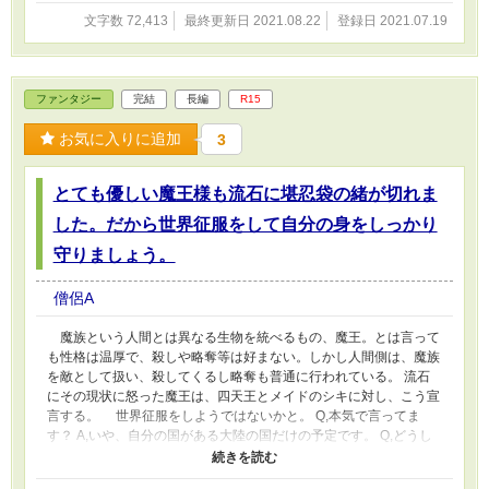
文字数 72,413
最終更新日 2021.08.22
登録日 2021.07.19
ファンタジー
完結
長編
R15
お気に入りに追加
3
とても優しい魔王様も流石に堪忍袋の緒が切れま
した。だから世界征服をして自分の身をしっかり
守りましょう。
僧侶A
魔族という人間とは異なる生物を統べるもの、魔王。とは言って
も性格は温厚で、殺しや略奪等は好まない。しかし人間側は、魔族
を敵として扱い、殺してくるし略奪も普通に行われている。 流石
にその現状に怒った魔王は、四天王とメイドのシキに対し、こう宣
言する。 世界征服をしようではないかと。 Q,本気で言ってま
す？ A,いや、自分の国がある大陸の国だけの予定です。 Q,どうし
て見栄を張ったんですか？ A,だって魔王だから。少しくらいカッコ
つけないと威厳というものが無いじゃないですか。 Q,そもそも魔