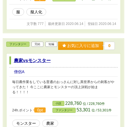
服
擬人化
文字数 777
最終更新日 2020.06.14
登録日 2020.06.14
ファンタジー
完結
短編
お気に入りに追加
0
農家vsモンスター
僧侶A
毎日農作業をしている普通のおっさんに対し異世界からの刺客がや
ってきた！ 今ここに農家とモンスターの頂上決戦が始ま
る！！！！
228,760
小説
位 / 228,760件
53,301
0pt
24h.ポイント
位 / 53,301件
ファンタジー
モンスター
農家