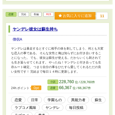
恋愛
完結
長編
R15
お気に入りに追加
11
ヤンデレ彼女は蘇生持ち
僧侶A
ヤンデレは暴走するとすぐに相手の体を刺してしまう、何とも大変
な恋人の事である。 そんな女性と俺は知らずにお付き合いするこ
とになった。 でも、彼女は蘇生が使える。だからいくら刺されて
も生き返らせてくれます。 やったね！ヤンデレと付き合っても生
存ルート確定。 つまり自分の事をひたすら愛してくれるただの良
い女性です！ 完結まで毎日１４時に更新します。
228,760
小説
位 / 228,760件
66,367
0pt
24h.ポイント
位 / 66,367件
恋愛
恋愛
日常
学園もの
異能力者
蘇生
ラブコメ風味
ヤンデレ
毎日投稿