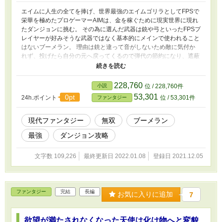
エイムに人生の全てを捧げ、世界最強のエイムゴリラとしてFPSで
栄華を極めたプロゲーマーAIMは、金を稼ぐために現実世界に現れ
たダンジョンに挑む。 その為に選んだ武器は銃や弓といったFPSプ
レイヤーが好みそうな武器ではなく基本的にメインで使われること
はないブーメラン。 理由は銃と違って音がしないため敵に気付か
れず、投げたら自分の元へ戻ってくるので弾代の節約になり、遮蔽
物に隠れた敵も曲射で命中させられる最強の武器だから。 そんな
結論の元ブーメランを選んだわけだが、当然こんな武器は遠くの敵
を狙撃するのには一切適していない。 また、この世界に存在する
228,760
小説
位 / 228,760件
命中というステータスは一般的には全く効果の無いステータスだと
53,301
0pt
24h.ポイント
位 / 53,301件
ファンタジー
言われているため、命中率を簡単に上げる方法は存在しない。 そ
れでもAIMは１㎞先、２㎞先の標的の弱点部位へ確実に命中させ、
一撃で倒していく。 それはスキルのお陰でも、偶然手に入れたチ
現代ファンタジー
無双
ブーメラン
ート能力のお陰でもない。 ただ純粋に彼がエイムゴリラだからで
最強
ダンジョン攻略
ある。 完結まで毎日１９時に投稿予定です。
文字数 109,226
最終更新日 2022.01.08
登録日 2021.12.05
ファンタジー
完結
長編
お気に入りに追加
7
欲望が満たされなくなった天使は化け物へと変貌