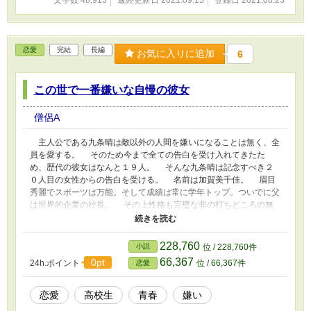
文字数 48,915
最終更新日 2021.09.15
登録日 2021.08.23
恋愛
完結
長編
お気に入りに追加
6
この世で一番嫌いな自慢の彼女
僧侶A
主人公である九条晴は敵以外の人間を嫌いになることは無く、全
員を愛する。 そのため今まで全ての告白を受け入れてきたた
め、歴代の彼女はなんと１９人。 そんな九条晴は記念すべき２
０人目の女性からの告白を受ける。 名前は加賀美千佳。 眉目
秀麗でスポーツは万能。そして成績は常に学年トップ。ついでに父
は世界的企業の社長。 その上性格も完璧な非の打ちどころの無
い女性だ。 当然九条晴は付き合うことを受け入れる。 しか
し、九条晴はそんな加賀美千佳だけはどうしても嫌いだった。
普通なら断るべきだが、九条晴は何故加賀美千佳の事を嫌いなのか
228,760
小説
位 / 228,760件
理解するために付き合うことにした。
66,367
0pt
24h.ポイント
位 / 66,367件
恋愛
恋愛
高校生
青春
嫌い