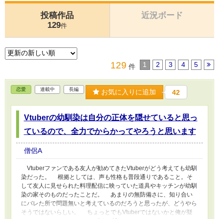
投稿作品
近況ボード
129
件
129
1
2
3
4
5
件
恋愛
連載中
長編
お気に入りに追加
42
Vtuberの幼馴染は自分の正体を隠せていると思っ
ているので、全力でからかってやろうと思います
僧侶A
Vtuberファンである友人が勧めてきたVtuberがどう考えても幼馴
染だった。 根拠としては、声も性格も普段通りであること。そ
して友人に見せられた料理配信に映っていた道具やキッチンが幼馴
染の家そのものだったことだ。 あまりの無防備さに、知り合い
にバレた所で問題無いと考えているのだろうと思ったが、どうやら
そうではないらしい。 ちょっとでもVtuberではないかと俺が疑