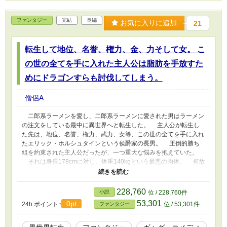
ファンタジー
完結
長編
お気に入りに追加
21
転生して地位、名誉、権力、金、力そして女。 こ
の世の全てを手に入れた主人公は脂肪を手放すた
めにドラゴンすらも討伐してしまう。
僧侶A
二郎系ラーメンを愛し、二郎系ラーメンに愛された男はラーメン
の注文をしている最中に異世界へと転生した。 主人公が転生し
た先は、地位、名誉、権力、武力、女等、この世の全てを手に入れ
たエリック・ホルシュタインという侯爵家の長男。 圧倒的勝ち
組を約束された主人公だったが、一つ重大な悩みを抱えていた。
それは身長178cmに対し、体重140kgという最悪の肉体。 何故
そんな奇妙な境遇を手に入れてしまったのか。 彼は神を注文を
取りに来た二郎系ラーメン店の店員だと勘違いし、『全マシマシ
で』と頼んでしまったから。 その為、彼の最悪の肉体は、侯爵
228,760
小説
位 / 228,760件
家という地位、親の持つ莫大な金、ドラゴンを瞬殺出来る圧倒的な
53,301
0pt
24h.ポイント
位 / 53,301件
ファンタジー
武力、主人公に好意を抱く周囲の美女と同じく、神から与えられた
ものだった。 しかしそんなものを望んでいるわけがないの
で、主人公は理想的な細マッチョを目指してダイエットを試みる。