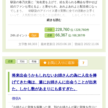
馴染の春乃次葉に「知名度を上げて、絵を見られる機会を増やせば
絵のファンも増えるよ」と乗せられ、あれよあれよと配信者になっ
てしまう。 幼馴染のアドバイス通り実際に全ての活動が上手く
いって、人気配信者になることは成功した。 しかしイラストの
ファンを獲得することだけは叶わず。何ならイラストレーターとし
て認知される事すらなかった。 「私は天才イラストレーター
だ！！！」
228,760
小説
位 / 228,760件
66,367
0pt
24h.ポイント
位 / 66,367件
恋愛
文字数 88,303
最終更新日 2023.06.18
登録日 2022.11.06
恋愛
完結
長編
お気に入りに追加
7
将来出会うかもしれないお姉さんの為に人生を捧
げてきた俺は、遂にお姉さんに出会うことが出来
た。しかし数があまりにも多すぎた。
僧侶A
『お姉さんに朝食を振舞った後、別のお姉さんが家に朝食を作りに