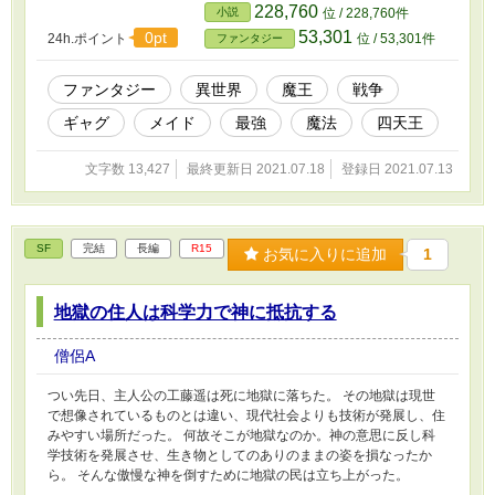
王様に威厳があるわけないじゃないですか。所詮魔王様ですよ。
228,760
小説
位 / 228,760件
A、……はい。
53,301
0pt
24h.ポイント
位 / 53,301件
ファンタジー
ファンタジー
異世界
魔王
戦争
ギャグ
メイド
最強
魔法
四天王
文字数 13,427
最終更新日 2021.07.18
登録日 2021.07.13
SF
完結
長編
R15
お気に入りに追加
1
地獄の住人は科学力で神に抵抗する
僧侶A
つい先日、主人公の工藤遥は死に地獄に落ちた。 その地獄は現世
で想像されているものとは違い、現代社会よりも技術が発展し、住
みやすい場所だった。 何故そこが地獄なのか。神の意思に反し科
学技術を発展させ、生き物としてのありのままの姿を損なったか
ら。 そんな傲慢な神を倒すために地獄の民は立ち上がった。