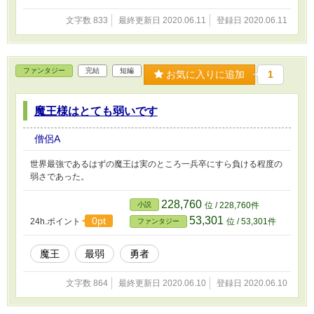
文字数 833
最終更新日 2020.06.11
登録日 2020.06.11
ファンタジー
完結
短編
お気に入りに追加
1
魔王様はとても弱いです
僧侶A
世界最強であるはずの魔王は実のところ一兵卒にすら負ける程度の
弱さであった。
228,760
小説
位 / 228,760件
53,301
0pt
24h.ポイント
位 / 53,301件
ファンタジー
魔王
最弱
勇者
文字数 864
最終更新日 2020.06.10
登録日 2020.06.10