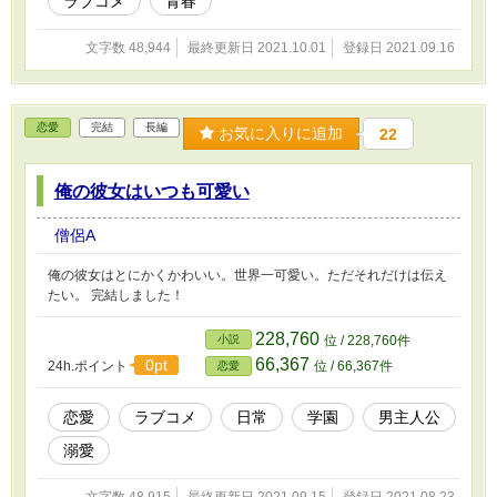
ラブコメ
青春
文字数 48,944
最終更新日 2021.10.01
登録日 2021.09.16
恋愛
完結
長編
お気に入りに追加
22
俺の彼女はいつも可愛い
僧侶A
俺の彼女はとにかくかわいい。世界一可愛い。ただそれだけは伝え
たい。 完結しました！
228,760
小説
位 / 228,760件
66,367
0pt
24h.ポイント
位 / 66,367件
恋愛
恋愛
ラブコメ
日常
学園
男主人公
溺愛