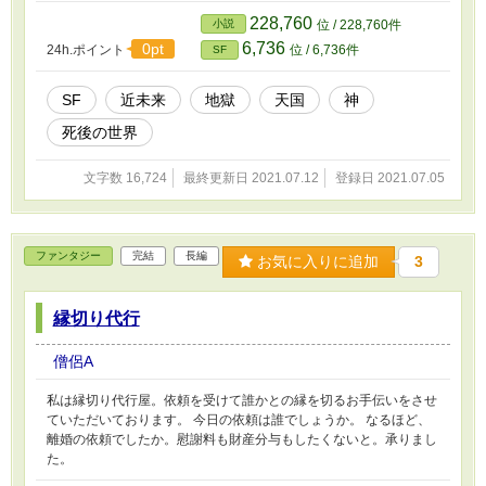
228,760
小説
位 / 228,760件
6,736
0pt
24h.ポイント
位 / 6,736件
SF
SF
近未来
地獄
天国
神
死後の世界
文字数 16,724
最終更新日 2021.07.12
登録日 2021.07.05
ファンタジー
完結
長編
お気に入りに追加
3
縁切り代行
僧侶A
私は縁切り代行屋。依頼を受けて誰かとの縁を切るお手伝いをさせ
ていただいております。 今日の依頼は誰でしょうか。 なるほど、
離婚の依頼でしたか。慰謝料も財産分与もしたくないと。承りまし
た。