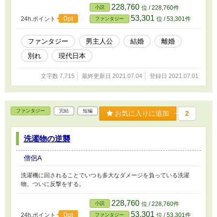
228,760
小説
位 / 228,760件
53,301
0pt
24h.ポイント
位 / 53,301件
ファンタジー
ファンタジー
男主人公
結婚
離婚
別れ
現代日本
文字数 7,715
最終更新日 2021.07.04
登録日 2021.07.01
ファンタジー
完結
短編
お気に入りに追加
2
洗濯物の逆襲
僧侶A
洗濯機に回されることでいつも多大なダメージを負っている洗濯
物。ついに反撃をする。
228,760
小説
位 / 228,760件
53,301
0pt
24h.ポイント
位 / 53,301件
ファンタジー