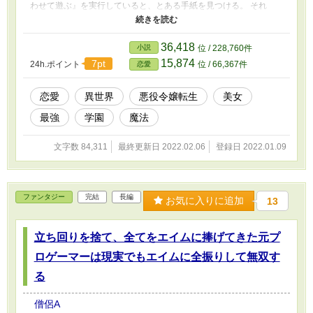
わせて遊ぶ』を実行していると、とある手紙を見つける。 それ
は、 『私の代わりに悪役令嬢として生きて欲しい』 という最推し
直筆の手紙。 推し直々のお願いを断るという選択肢なんて無い主
人公は、オリヴィア・エヴァンスが用意した完璧イケメン騎士のア
36,418
小説
位 / 228,760件
シストを受け、立派な悪役令嬢として生きていく。 と主人公は思
15,874
7pt
24h.ポイント
位 / 66,367件
恋愛
っているが、実際の所は一度も悪事を行っていないのである。
恋愛
異世界
悪役令嬢転生
美女
最強
学園
魔法
文字数 84,311
最終更新日 2022.02.06
登録日 2022.01.09
ファンタジー
完結
長編
お気に入りに追加
13
立ち回りを捨て、全てをエイムに捧げてきた元プ
ロゲーマーは現実でもエイムに全振りして無双す
る
僧侶A