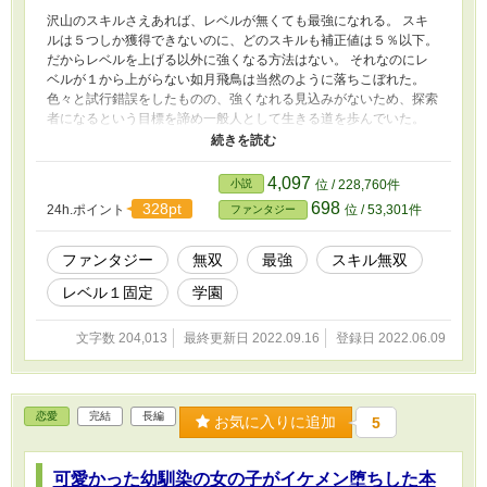
沢山のスキルさえあれば、レベルが無くても最強になれる。 スキ
ルは５つしか獲得できないのに、どのスキルも補正値は５％以下。
だからレベルを上げる以外に強くなる方法はない。 それなのにレ
ベルが１から上がらない如月飛鳥は当然のように落ちこぼれた。
色々と試行錯誤をしたものの、強くなれる見込みがないため、探索
者になるという目標を諦め一般人として生きる道を歩んでいた。
しかしある日、５つしか獲得できないはずのスキルをいくらでも獲
得できることに気づく。 ここで如月飛鳥は考えた。いくらスキル
の一つ一つが大したことが無くても、100個、200個と大量に集め
4,097
小説
位 / 228,760件
たのならレベルを上げるのと同様に強くなれるのではないかと。
698
328pt
24h.ポイント
位 / 53,301件
ファンタジー
一つの光明を見出した主人公は、最強への道を一直線に突き進む。
土曜日以外は毎日投稿してます。
ファンタジー
無双
最強
スキル無双
レベル１固定
学園
文字数 204,013
最終更新日 2022.09.16
登録日 2022.06.09
恋愛
完結
長編
お気に入りに追加
5
可愛かった幼馴染の女の子がイケメン堕ちした本