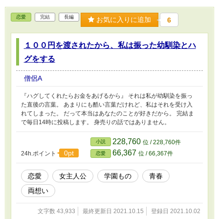
恋愛
完結
長編
お気に入りに追加
6
１００円を渡されたから、私は振った幼馴染とハ
グをする
僧侶A
『ハグしてくれたらお金をあげるから』 それは私が幼馴染を振っ
た直後の言葉。 あまりにも酷い言葉だけれど、私はそれを受け入
れてしまった。 だって本当はあなたのことが好きだから。 完結ま
で毎日14時に投稿します。 身売りの話ではありません。
228,760
小説
位 / 228,760件
66,367
0pt
24h.ポイント
位 / 66,367件
恋愛
恋愛
女主人公
学園もの
青春
両想い
文字数 43,933
最終更新日 2021.10.15
登録日 2021.10.02