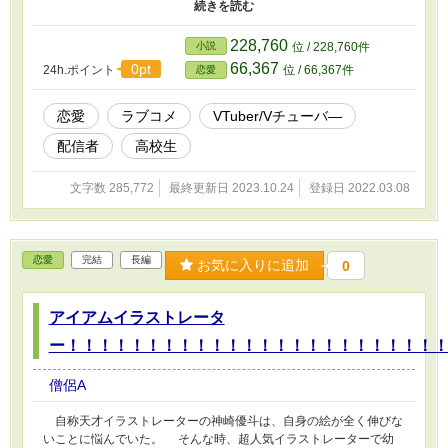
念を向けると露骨に慌てだすのだ。 そんな状況下なのに、彼女
は俺やクラスメイトの皆に正体がバレていないと自信満々のご様
子。 ならば全力でからかって反応を楽しむしかないじゃない
228,760
小説
位 / 228,760件
か。 そういえば、この幼馴染は俺が個人的にやらされている
66,367
0pt
24h.ポイント
位 / 66,367件
恋愛
Vtuberの大ファンでもあるらしいな。
恋愛
ラブコメ
VTuber/Vチューバ―
配信者
高校生
文字数 285,772
最終更新日 2023.10.24
登録日 2022.03.08
恋愛
完結
長編
お気に入りに追加
0
アイアムイラストレータ
ー！！！！！！！！！！！！！！！！！！！！！！！
僧侶A
自称天才イラストレーターの神崎優斗は、自身の絵が全く伸びな
いことに悩んでいた。 そんな時、超人気イラストレーターで幼