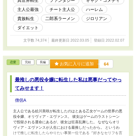
異世界転生
ファンタジー
ギャグ・コメディ
そんな彼に立ち塞がるのは二郎系ラーメンやデザートの誘惑
主人公最強
チート主人公
ハーレム
という生易しい物ではない。 １０㎞のランニングや騎士団との
訓練すらものともしない圧倒的なステータスの高さ、そして少し食
貴族転生
二郎系ラーメン
ジロリアン
べただけでリバウンドしてしまうチート体質である。 そんな不
条理なチートに対抗するため、彼はドラゴンを単独討伐を成し遂げ
ダイエット
てしまった。 強敵との対決なら良い運動になると思ったから。
文字数 74,374
最終更新日 2022.03.05
登録日 2022.02.07
恋愛
完結
長編
お気に入りに追加
64
最推しの悪役令嬢に転生した私は悪事だってやっ
てみせます！
僧侶A
主人公である絵川美咲が転生したのはとある乙女ゲームの世界の悪
役令嬢、オリヴィア・エヴァンス。 彼女はゲームのラストシーン
で投獄される運命にあるが、彼女は狂喜乱舞した。 なぜならオリ
ヴィア・エヴァンスが人生における最推しだったから。 というわ
けで推しに転生したらやりたい事第一位である『好きなセリフを言