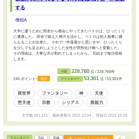
する
僧侶A
大学に通うために田舎から都会にやってきたペトロは、ひったくり
に遭遇した。 田舎で鍛えた脚力を活かし、ペトロは犯人無事に捕
らえることが出来た。 それで一件落着かと思いきや、ひったくり
を少しでも足止めしようとした女性が突然化け物へと変貌した。
その理由は、大事な爪が割れてしまったから。 完結まで毎日投稿
します。
228,760
小説
位 / 228,760件
53,301
0pt
24h.ポイント
位 / 53,301件
ファンタジー
異世界
ファンタジー
神
天使
堕天使
宗教
シリアス
異能力
文字数 161,115
最終更新日 2021.12.04
登録日 2021.10.18
ファンタジー
完結
長編