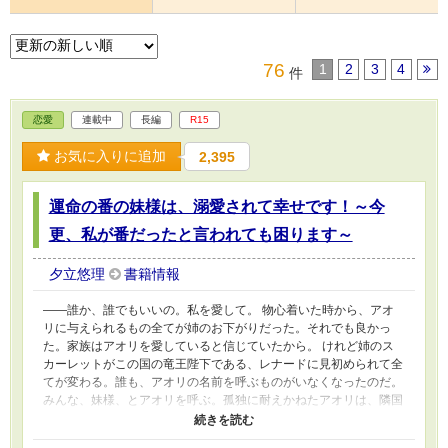
76
1
2
3
4
件
恋愛
連載中
長編
R15
お気に入りに追加
2,395
運命の番の妹様は、溺愛されて幸せです！～今
更、私が番だったと言われても困ります～
夕立悠理
書籍情報
――誰か、誰でもいいの。私を愛して。 物心着いた時から、アオ
リに与えられるもの全てが姉のお下がりだった。それでも良かっ
た。家族はアオリを愛していると信じていたから。 けれど姉のス
カーレットがこの国の竜王陛下である、レナードに見初められて全
てが変わる。誰も、アオリの名前を呼ぶものがいなくなったのだ。
みんな、妹様、とアオリを呼ぶ。孤独に耐えかねたアオリは、隣国
へと旅にでることにした。──そこで、自分の本当の運命が待って
いるとも、知らずに。 ※以前投稿していた「竜王陛下の番……の