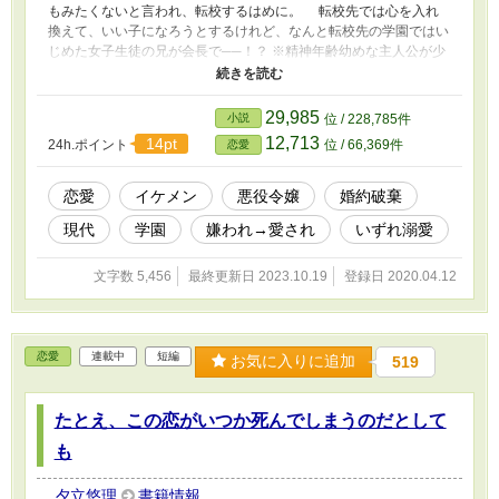
もみたくないと言われ、転校するはめに。 転校先では心を入れ
換えて、いい子になろうとするけれど、なんと転校先の学園ではい
じめた女子生徒の兄が会長で──！？ ※精神年齢幼めな主人公が少
しずつ成長する話です ※以前投稿していたものの、リメイクで
す。
29,985
小説
位 / 228,785件
12,713
14pt
24h.ポイント
位 / 66,369件
恋愛
恋愛
イケメン
悪役令嬢
婚約破棄
現代
学園
嫌われ→愛され
いずれ溺愛
文字数 5,456
最終更新日 2023.10.19
登録日 2020.04.12
恋愛
連載中
短編
お気に入りに追加
519
たとえ、この恋がいつか死んでしまうのだとして
も
夕立悠理
書籍情報