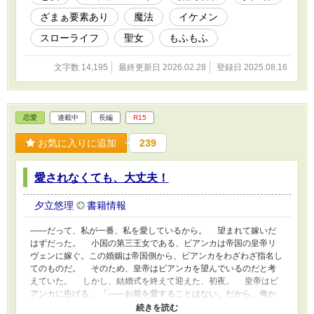
ハプニングとちょっぴりドキドキなスローライフ生活。 ※間違え
ざまぁ要素あり
魔法
イケメン
られた番様があまりにもシリアスなので、息抜きにコメディーを始
めました
スローライフ
聖女
もふもふ
文字数 14,195
最終更新日 2026.02.28
登録日 2025.08.16
恋愛
連載中
長編
R15
お気に入りに追加
239
愛されなくても、大丈夫！
夕立悠理
書籍情報
――だって、私が一番、私を愛しているから。 望まれて嫁いだ
はずだった。 小国の第三王女である、ビアンカは帝国の皇帝リ
ヴェンに嫁ぐ。この婚姻は帝国側から、ビアンカをわざわざ指名し
てのものだ。 そのため、皇帝はビアンカを望んでいるのだと考
えていた。 しかし、結婚式を終えて迎えた、初夜。 皇帝はビ
アンカに告げる。 「――お前を愛することはない。だから、俺か
らの愛を望むな」 ……でも、そんなことを言われてもビアンカ