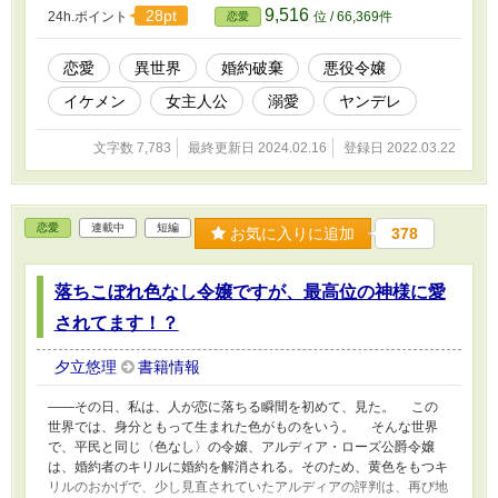
9,516
28pt
24h.ポイント
位 / 66,369件
恋愛
恋愛
異世界
婚約破棄
悪役令嬢
イケメン
女主人公
溺愛
ヤンデレ
文字数 7,783
最終更新日 2024.02.16
登録日 2022.03.22
恋愛
連載中
短編
お気に入りに追加
378
落ちこぼれ色なし令嬢ですが、最高位の神様に愛
されてます！？
夕立悠理
書籍情報
――その日、私は、人が恋に落ちる瞬間を初めて、見た。 この
世界では、身分ともって生まれた色がものをいう。 そんな世界
で、平民と同じ〈色なし〉の令嬢、アルディア・ローズ公爵令嬢
は、婚約者のキリルに婚約を解消される。そのため、黄色をもつキ
リルのおかげで、少し見直されていたアルディアの評判は、再び地