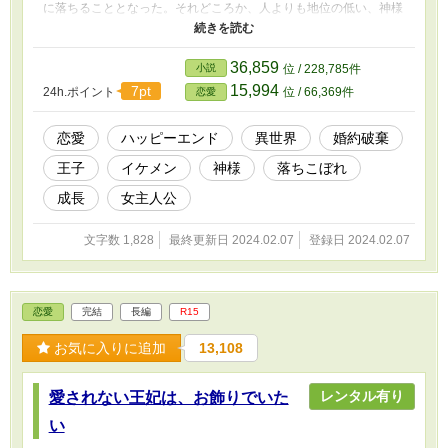
に落ちることとなった。それどころか、人よりも地位の低い、神様
である黒色神様に嫁がされることとなり……。けれど、この黒色神
様は、実は正体を隠していた最高位の神様――金色神様で、人を試
すために黒色神のふりをしていた！？ 「こっちにおいでよ、僕の
36,859
小説
位 / 228,785件
愛しいアルディア」 色なしで生まれたため自己肯定感ひくめ主人
15,994
7pt
24h.ポイント
位 / 66,369件
恋愛
公×そんな彼女を溺愛する最高位の神様
恋愛
ハッピーエンド
異世界
婚約破棄
王子
イケメン
神様
落ちこぼれ
成長
女主人公
文字数 1,828
最終更新日 2024.02.07
登録日 2024.02.07
恋愛
完結
長編
R15
お気に入りに追加
13,108
レンタル有り
愛されない王妃は、お飾りでいた
い