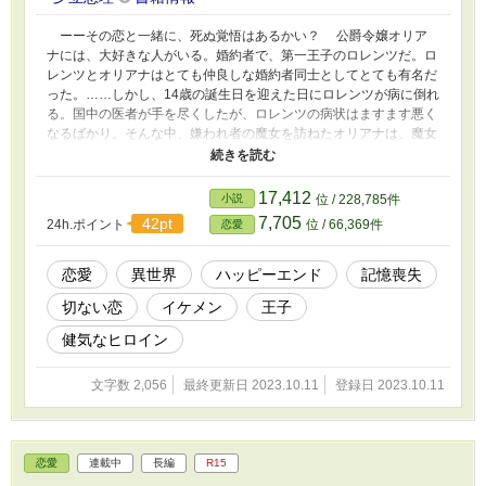
ーーその恋と一緒に、死ぬ覚悟はあるかい？ 公爵令嬢オリア
ナには、大好きな人がいる。婚約者で、第一王子のロレンツだ。ロ
レンツとオリアナはとても仲良しな婚約者同士としてとても有名だ
った。……しかし、14歳の誕生日を迎えた日にロレンツが病に倒れ
る。国中の医者が手を尽くしたが、ロレンツの病状はますます悪く
なるばかり。そんな中、嫌われ者の魔女を訪ねたオリアナは、魔女
に薬を作ってくれと頼む。すると、魔女は薬と引き換えに、オリア
ナは死ねるか、と尋ね……。ーー数年後。薬の代償で、みんなから
忘れられたオリアナは、平民のアナとして生きていた。一方、結婚
17,412
小説
位 / 228,785件
適齢期を迎えたロレンツは、婚約者を探していて……。 大好きな
7,705
42pt
24h.ポイント
位 / 66,369件
恋愛
人を救うため周囲から忘れられた元公爵令嬢×心にぽっかり穴が空
いてしまった第一王子
恋愛
異世界
ハッピーエンド
記憶喪失
切ない恋
イケメン
王子
健気なヒロイン
文字数 2,056
最終更新日 2023.10.11
登録日 2023.10.11
恋愛
連載中
長編
R15