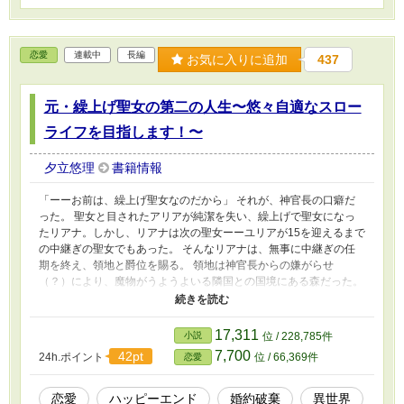
恋愛
連載中
長編
お気に入りに追加
437
元・繰上げ聖女の第二の人生〜悠々自適なスロー
ライフを目指します！〜
夕立悠理
書籍情報
「ーーお前は、繰上げ聖女なのだから」 それが、神官長の口癖だ
った。 聖女と目されたアリアが純潔を失い、繰上げで聖女になっ
たリアナ。しかし、リアナは次の聖女ーーユリアが15を迎えるまで
の中継ぎの聖女でもあった。 そんなリアナは、無事に中継ぎの任
期を終え、領地と爵位を賜る。 領地は神官長からの嫌がらせ
（？）により、魔物がうようよいる隣国との国境にある森だった。
そんな森でもリアナは、挫けず、めげず、むしろ喜んで向かう。
「いえーい、待ってろ私のスローライフ！」 しかし、聖女の聖な
る力で悠々自適なスローライフを送っていると、面倒ごとが次々舞
17,311
小説
位 / 228,785件
い込んできてーー！？ 神官長が、実は私のことが好きだった？
7,700
42pt
24h.ポイント
位 / 66,369件
恋愛
……いや、今更言われても。 イケメンな生き霊ですね！！ ……
って、王太子殿下の生き霊なんですか！？ かわいいもふもふー。
……星獣だなんて、聞いてない！！ リアナの、のんびり、たまに
恋愛
ハッピーエンド
婚約破棄
異世界