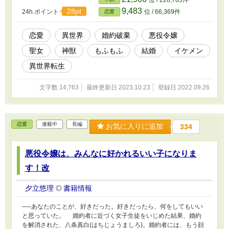
的は、お飾りの王妃になることだったからだ。 「ヒュー！ やっ
9,483
28pt
24h.ポイント
位 / 66,369件
恋愛
たぜ、夢のニート生活！！！」 しかし、ニート生活を満喫してい
ると、なぜか、夫の態度が急変し──！？ ちょっとまって、私、
溺愛とか、いりませんからー！！！！！ ※小説家になろう様に
恋愛
異世界
婚約破棄
悪役令嬢
も連載しています。そちらが一番早いです。以前投稿したもののリ
聖女
神獣
もふもふ
結婚
イケメン
メイクです
異世界転生
文字数 14,763
最終更新日 2023.10.23
登録日 2022.09.26
恋愛
連載中
長編
お気に入りに追加
334
悪役令嬢は、みんなに好かれるいい子になりま
す！改
夕立悠理
書籍情報
──あなたのことが、好きだった。好きだったら、何をしてもいい
と思っていた。 婚約者に近づく女子生徒をいじめた結果、婚約
を解消された、八条真白(はちじょうましろ)。婚約者には、もう顔