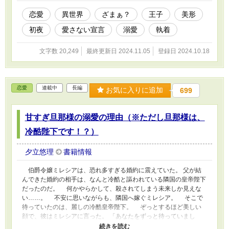
恋愛
異世界
ざまぁ？
王子
美形
初夜
愛さない宣言
溺愛
執着
文字数 20,249
最終更新日 2024.11.05
登録日 2024.10.18
恋愛
連載中
長編
お気に入りに追加
699
甘すぎ旦那様の溺愛の理由（※ただし旦那様は、
冷酷陛下です！？）
夕立悠理
書籍情報
伯爵令嬢ミレシアは、恐れ多すぎる婚約に震えていた。 父が結
んできた婚約の相手は、なんと冷酷と謳われている隣国の皇帝陛下
だったのだ。 何かやらかして、殺されてしまう未来しか見えな
い……。 不安に思いながらも、隣国へ嫁ぐミレシア。 そこで
待っていたのは、麗しの冷酷皇帝陛下。 ぞっとするほど美しい
顔で、彼はミレシアに言った。 「あなたをずっと待っていまし
た」 「……え？」 「だって、下僕が主を待つのは当然でしょ