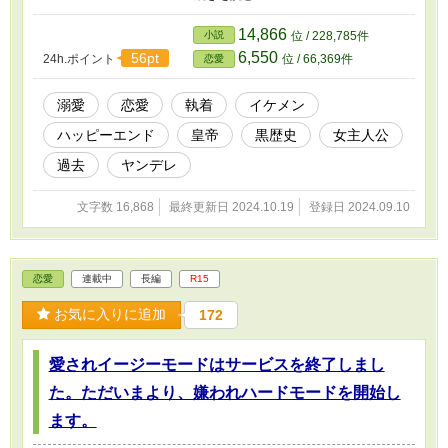
う？」 下僕。誰が、誰の。 「過去も未来も。永久に俺の主はあ
なただけ」 「！？！？！？！？！？！？」 そういって、本当に
14,866
小説
位 / 228,785件
ミレシアの前では冷酷どころか、甘すぎるふるまいをする皇帝ルク
6,550
56pt
24h.ポイント
位 / 66,369件
恋愛
シナード。 果たして、ルクシナードがミレシアを溺愛する理由
は――。
溺愛
恋愛
執着
イケメン
ハッピーエンド
皇帝
黒歴史
女主人公
過去
ヤンデレ
文字数 16,868
最終更新日 2024.10.19
登録日 2024.09.10
恋愛
連載中
長編
R15
お気に入りに追加
172
愛されイージーモードはサービスを終了しまし
た。ただいまより、嫌われハードモードを開始し
ます。