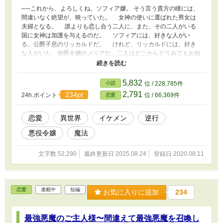
──これから、よろしくね。ソフィア嬢。 そう言う貴方の瞳には、
間違いなく絶望が、映っていた。 女神の使いに選ばれた男女は
夫婦となる。 誰よりも恋し合う二人に、また、その二人がいる
国に女神は加護を与えるのだ。 ソフィアには、好きな人がい
る。公爵子息のリッカルドだ。 けれど、リッカルドには、好き
な人がいた。侯爵令嬢のメリアだ。二人はどこからどうみてもお似
合いで、その二人が女神の使いに選ばれると皆信じていた。 け
れど、女神は告げた。 女神の使いを、リッカルドとソフィアに
する、と。 ソフィアはその瞬間、一組の恋人を引き裂くお邪魔
5,832
小説
位 / 228,785件
虫になってしまう。 リッカルドとソフィアは女神の加護をもら
2,791
234pt
24h.ポイント
位 / 66,369件
恋愛
うべく、夫婦になり──けれど、その生活に耐えられなくなったリ
ッカルドはメリアと心中する。 そのことにショックを受けたソ
フィアは悪魔と契約する。そして、その翌日。ソフィアがリッカル
恋愛
異世界
イケメン
逆行
ドに恋をした、学園の入学式に戻っていた。
悪役令嬢
魔法
文字数 52,290
最終更新日 2025.08.24
登録日 2020.08.11
恋愛
連載中
短編
お気に入りに追加
234
最強悪魔のご主人様〜間違えて最強悪魔を召喚し