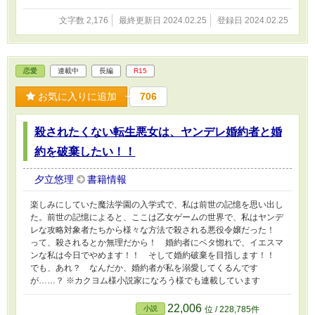
文字数 2,176
最終更新日 2024.02.25
登録日 2024.02.25
恋愛
連載中
長編
R15
お気に入りに追加
706
殺されたくない転生悪女は、ヤンデレ婚約者と婚
約を破棄したい！！
夕立悠理
書籍情報
楽しみにしていた魔法学園の入学式で、私は前世の記憶を思い出し
た。前世の記憶によると、ここは乙女ゲームの世界で、私はヤンデ
レな攻略対象者たちから様々な方法で殺される悪役令嬢だった！
って、殺されるとか無理だから！ 婚約者にベタ惚れで、イエスマ
ンな私は今日でやめます！！ そして婚約破棄を目指します！！
でも、あれ？ なんだか、婚約者が私を溺愛してくるんです
が……？ ※カクヨム様小説家になろう様でも連載しています
22,006
小説
位 / 228,785件