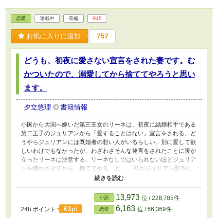
恋愛
連載中
長編
R15
お気に入りに追加
757
どうも、初夜に愛さない宣言をされた妻です。む
かついたので、溺愛してから捨ててやろうと思い
ます。
夕立悠理
書籍情報
小国から大国へ嫁いだ第三王女のリーネは、初夜に結婚相手である
第二王子のジュリアンから「愛することはない」宣言をされる。ど
うやらジュリアンには既婚者の想い人がいるらしい。別に愛して欲
しいわけでもなかったが、わざわざそんな発言をされたことに腹が
立ったリーネは決意する。リーネなしではいられないほどジュリア
ンを惚れさせてから、捨ててやる、と。 「私がジュリアン殿下に
望むことはひとつだけ。あなたを愛することを、許して欲しいので
す」 ジュリアンを後悔で泣かせることを目標に、宣言通り、ジ
ュリアンを溺愛するリーネ。 その思惑通り、ジュリアンは徐々
13,973
小説
位 / 228,785件
にリーネに心を傾けるようになるが……。 ※小説家になろう様に
6,163
63pt
24h.ポイント
位 / 66,369件
恋愛
も掲載しています