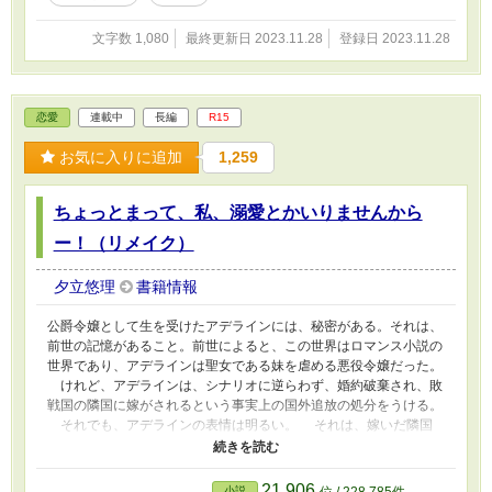
文字数 1,080
最終更新日 2023.11.28
登録日 2023.11.28
恋愛
連載中
長編
R15
お気に入りに追加
1,259
ちょっとまって、私、溺愛とかいりませんから
ー！（リメイク）
夕立悠理
書籍情報
公爵令嬢として生を受けたアデラインには、秘密がある。それは、
前世の記憶があること。前世によると、この世界はロマンス小説の
世界であり、アデラインは聖女である妹を虐める悪役令嬢だった。
けれど、アデラインは、シナリオに逆らわず、婚約破棄され、敗
戦国の隣国に嫁がされるという事実上の国外追放の処分をうける。
それでも、アデラインの表情は明るい。 それは、嫁いだ隣国
で、夫となるクラウスに 「お飾りの王妃としての職務は全うして
もらうが、私は君を愛することはない」 なんていう冷たい言葉を
浴びせられても、そうだった。 なぜなら、アデラインの真の目
21,906
小説
位 / 228,785件