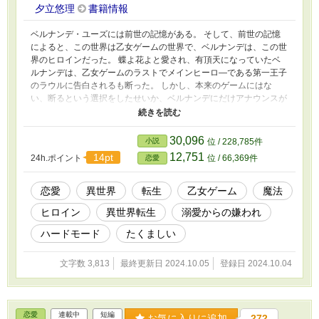
夕立悠理
書籍情報
ベルナンデ・ユーズには前世の記憶がある。 そして、前世の記憶
によると、この世界は乙女ゲームの世界で、ベルナンデは、この世
界のヒロインだった。 蝶よ花よと愛され、有頂天になっていたベ
ルナンデは、乙女ゲームのラストでメインヒーロ―である第一王子
のラウルに告白されるも断った。 しかし、本来のゲームにはな
い、断るという選択をしたせいか、ベルナンデにだけアナウンスが
聞こえる。 『愛されイージーモードはサービスを終了しました。
ただいまより、嫌われハードモードを開始します』 そのアナウン
スを最後に、ベルナンデは意識を失う。 次に目を覚ました時、ベ
30,096
小説
位 / 228,785件
ルナンデは、ラウルの妃になっていた。 なんだ、ラウルとのハッ
12,751
14pt
24h.ポイント
位 / 66,369件
恋愛
ピーエンドに移行しただけか。 そうほっとしたのもつかの間。 あ
んなに愛されていたはずの、ラウルはおろか、攻略対象、使用人、
家族、友人……みんなから嫌われておりー！？ ※小説家になろう
恋愛
異世界
転生
乙女ゲーム
魔法
様が一番早い（予定）です
ヒロイン
異世界転生
溺愛からの嫌われ
ハードモード
たくましい
文字数 3,813
最終更新日 2024.10.05
登録日 2024.10.04
恋愛
連載中
短編
お気に入りに追加
272