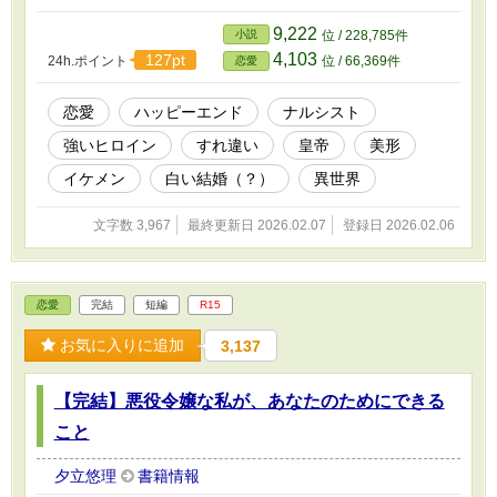
は全然平気だった。 なぜなら、ビアンカは―― 「私の神もひれ
伏す美しさに恐れおののいたのかしら？ まぁ、いいわ。私以上に
9,222
小説
位 / 228,785件
私を愛せる人など、やはりいなかったわね」 超がつくほどナルシ
4,103
127pt
24h.ポイント
位 / 66,369件
恋愛
ストだった！ そんなナルシストな皇后ビアンカのハッピー新生
活。
恋愛
ハッピーエンド
ナルシスト
強いヒロイン
すれ違い
皇帝
美形
イケメン
白い結婚（？）
異世界
文字数 3,967
最終更新日 2026.02.07
登録日 2026.02.06
恋愛
完結
短編
R15
お気に入りに追加
3,137
【完結】悪役令嬢な私が、あなたのためにできる
こと
夕立悠理
書籍情報