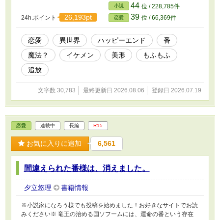
妹様は、隣国で溺愛される」のリメイクです。
44
小説
位 / 228,785件
39
26,193pt
24h.ポイント
位 / 66,369件
恋愛
恋愛
異世界
ハッピーエンド
番
魔法？
イケメン
美形
もふもふ
追放
文字数 30,783
最終更新日 2026.08.06
登録日 2026.07.19
恋愛
連載中
長編
R15
お気に入りに追加
6,561
間違えられた番様は、消えました。
夕立悠理
書籍情報
※小説家になろう様でも投稿を始めました！お好きなサイトでお読
みください※ 竜王の治める国ソフームには、運命の番という存在