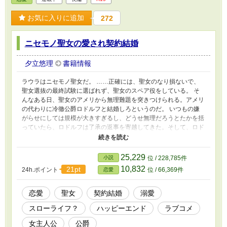
お気に入りに追加
272
ニセモノ聖女の愛され契約結婚
夕立悠理
書籍情報
ラウラはニセモノ聖女だ。 ……正確には、聖女のなり損ないで、
聖女選抜の最終試験に選ばれず、聖女のスペア役をしている。 そ
んなある日、聖女のアメリから無理難題を突きつけられる。アメリ
の代わりに冷徹公爵ロドルフと結婚しろというのだ。 いつもの嫌
がらせにしては規模が大きすぎるし、どうせ無理だろうとたかを括
っていたら、ロドルフは了承の返事を寄越してきた。そして、ロド
ルフは、ラウラに契約結婚を持ちかけーー。 「これは契約結婚。
契約結婚なんだから……」 契約結婚のはずなのに、めちゃくちゃ
大事に溺愛されるうちに、ラウラは段々とロドルフに好意を抱くよ
25,229
小説
位 / 228,785件
うになり……。 自分に自信がない（本当はすごい）ニセモノ
10,832
21pt
24h.ポイント
位 / 66,369件
恋愛
（？）聖女×そんな彼女が愛しくて彼女の前では全然冷徹じゃない
公爵のラブコメです。
恋愛
聖女
契約結婚
溺愛
スローライフ？
ハッピーエンド
ラブコメ
女主人公
公爵