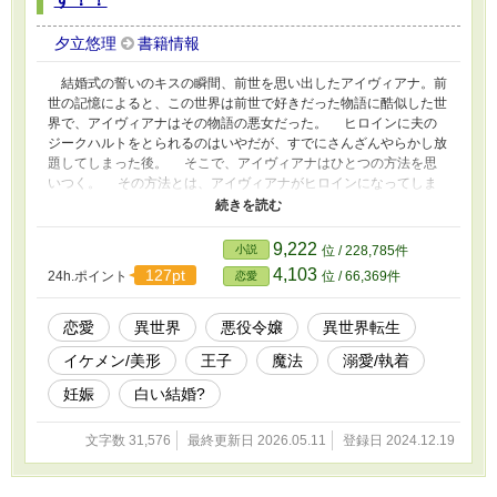
夕立悠理
書籍情報
結婚式の誓いのキスの瞬間、前世を思い出したアイヴィアナ。前
世の記憶によると、この世界は前世で好きだった物語に酷似した世
界で、アイヴィアナはその物語の悪女だった。 ヒロインに夫の
ジークハルトをとられるのはいやだが、すでにさんざんやらかし放
題してしまった後。 そこで、アイヴィアナはひとつの方法を思
いつく。 その方法とは、アイヴィアナがヒロインになってしま
うというものだ。 目論見通り、ヒロインのふりをして、ジーク
ハルトと愛を深めるアイヴィアナ。 その結果――ヒロインのふ
りをしたアイヴィアナは、妊娠してしまった！！ しかし、実際
9,222
小説
位 / 228,785件
のアイヴィアナとジークハルトは白い結婚である。 妊娠したこ
4,103
127pt
24h.ポイント
位 / 66,369件
恋愛
とがばれれば、不貞となり、アイヴィアナとお腹の子供は殺されて
しまう。そう考えたアイヴィアナは、逃げることにした。 ※小説
家になろう様にも掲載しており、そちらが一番早くなる予定です。
恋愛
異世界
悪役令嬢
異世界転生
イケメン/美形
王子
魔法
溺愛/執着
妊娠
白い結婚?
文字数 31,576
最終更新日 2026.05.11
登録日 2024.12.19