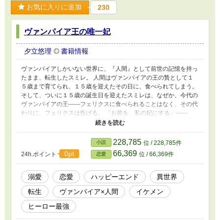
お気に入りに追加
230
ヴァンパイア王の唯一妃
夕立悠理
書籍情報
ヴァンパイアしかいない世界に、『人間』として前世の記憶を持っ
たまま、転生したスミレ。 人間はヴァンパイアの王の贄として１
５歳まで育てられ、１５歳を迎えたその日に、食べられてしまう。
そして、ついに１５歳の誕生日を迎えたスミレは、なぜか、今代の
ヴァンパイアの王――フェリクスに食べられることはなく、その代
わりに、フェリクスは告げる。 「お前を、私の妃にする」――
と。不遇（物質的には満たされた）生活を送っていた転生少女とヴ
ァンパイアの王のいずれは世界を変える、恋の、話。
228,785
小説
位 / 228,785件
66,369
0pt
24h.ポイント
位 / 66,369件
恋愛
溺愛
恋愛
ハッピーエンド
異世界
転生
ヴァンパイア×人間
イケメン
ヒーロー最強