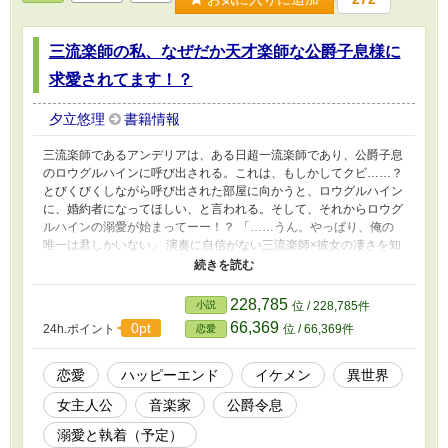
三流楽師の私、なぜだか天才楽師な公爵子息様に
求愛されてます！？
夕立悠理
書籍情報
三流楽師であるアンデリアは、ある日超一流楽師であり、公爵子息
のロウグルハインに呼び出される。これは、もしかしてクビ……？
とびくびくしながら呼び出された部屋に向かうと、ロウグルハイン
に、婚約者になってほしい、と言われる。そして、それからロウグ
ルハインの溺愛が始まってーー！？ 「……うん。やっぱり、俺の
唯一は君しかいない」 演奏に自信がない三流楽師×彼女の凄さを知
っている天才一流楽師な公爵子息 ※設定ゆるふわです。ご注意く
ださい
228,785
小説
位 / 228,785件
66,369
0pt
24h.ポイント
位 / 66,369件
恋愛
恋愛
ハッピーエンド
イケメン
異世界
女主人公
音楽家
公爵令息
溺愛と執着（予定）