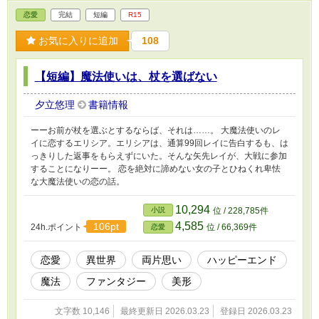
恋愛
完結
短編
R15
お気に入りに追加
108
【短編】魔法使いは、杖を選ばない
夕立悠理
書籍情報
ーーお前が杖を選ぶとするならば、それは……。 大魔法使いのレ
イに恋するエリシア。エリシアは、通算99回レイに告白するも、は
っきりした返事をもらえずにいた。そんな矢先レイが、大戦に参加
することになりーー。 恋を絶対に諦めない女の子とひねくれ卑怯
な大魔法使いの恋の話。
10,294
小説
位 / 228,785件
4,585
106pt
24h.ポイント
位 / 66,369件
恋愛
恋愛
異世界
両片思い
ハッピーエンド
魔法
ファンタジー
美形
文字数 10,146
最終更新日 2026.03.23
登録日 2026.03.23