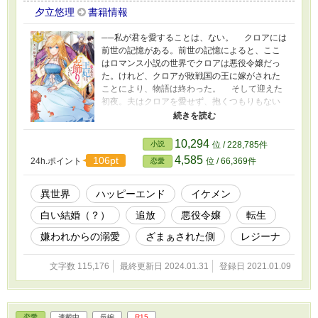
夕立悠理
書籍情報
──私が君を愛することは、ない。 クロアには
前世の記憶がある。前世の記憶によると、ここ
はロマンス小説の世界でクロアは悪役令嬢だっ
た。けれど、クロアが敗戦国の王に嫁がされた
ことにより、物語は終わった。 そして迎えた
初夜。夫はクロアを愛せず、抱くつもりもない
といった。 「イエーイ、これで自由の身だ
わ！！！」 クロアが喜びながらスローライフ
を送っていると、なんだか、夫の態度が急変し
10,294
小説
位 / 228,785件
──！？ 「初夜にいった言葉を忘れたんです
4,585
106pt
24h.ポイント
位 / 66,369件
恋愛
か！？」
異世界
ハッピーエンド
イケメン
白い結婚（？）
追放
悪役令嬢
転生
嫌われからの溺愛
ざまぁされた側
レジーナ
文字数 115,176
最終更新日 2024.01.31
登録日 2021.01.09
恋愛
連載中
長編
R15