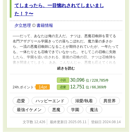
てしまったら、一目惚れされてしまいまし
た！？〜
夕立悠理
書籍情報
――だって、あなたは俺の主人だ。 ナツは、悪魔召喚師を育てる
名門アザグリール学園きっての落ちこぼれだ。 魔力量の多さか
ら、一流の悪魔召喚師になることが期待されていたが、一年たって
も、一体たりとも召喚できていなかった。 そしてこの召喚に失敗
したら、学園を追い出される、最後の召喚の日。 ナツは召喚陣を
書き間違えてしまう。 ああ、こんなんじゃ、悪魔も応えてくれる
はずもない――そう諦めかけたとき。 「俺をよんだのは、あなた
か？」 原初の悪魔と呼ばれる、最強の悪魔――アザグリールが
召喚されてしまった！？ 悪魔の召喚には大きな代償が伴う。
30,096
小説
位 / 228,785件
力が強い悪魔ならなおさら。 しかし、アザグリールは代償を求
12,751
14pt
24h.ポイント
位 / 66,369件
恋愛
めないばかりか、ナツに一目ぼれしたと溺愛し始め……！？ ※カ
クヨム様でも連載しています。 そちらが一番早いです。
恋愛
ハッピーエンド
溺愛/執着
異世界
最強イケメン
悪魔
学園
魔法
文字数 12,426
最終更新日 2025.05.11
登録日 2024.08.14