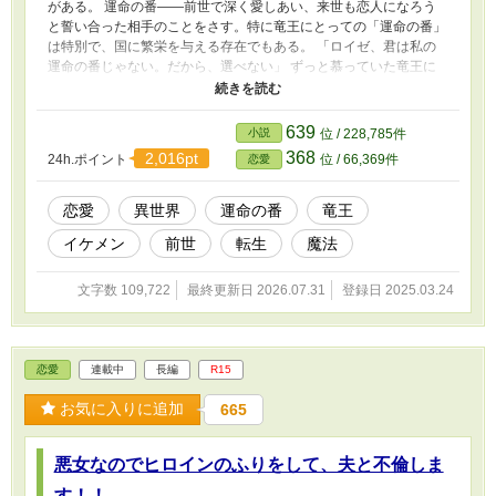
がある。 運命の番――前世で深く愛しあい、来世も恋人になろう
と誓い合った相手のことをさす。特に竜王にとっての「運命の番」
は特別で、国に繁栄を与える存在でもある。 「ロイゼ、君は私の
運命の番じゃない。だから、選べない」 ずっと慕っていた竜王に
そう告げられた、ロイゼ・イーデン。しかし、ロイゼは、知ってい
た。 ロイゼこそが、竜王の『運命の番』だと。 「エルマ、私の愛
しい番」 けれどそれを知らない竜王は、今日もロイゼの親友に愛
639
小説
位 / 228,785件
を囁く。 いつの間にか、ロイゼの呼び名は、ロイゼから番の親
368
2,016pt
24h.ポイント
位 / 66,369件
恋愛
友、そして最後は嘘つきに変わっていた。 名前を失くしたロイゼ
は、消えることにした。
恋愛
異世界
運命の番
竜王
イケメン
前世
転生
魔法
文字数 109,722
最終更新日 2026.07.31
登録日 2025.03.24
恋愛
連載中
長編
R15
お気に入りに追加
665
悪女なのでヒロインのふりをして、夫と不倫しま
す！！