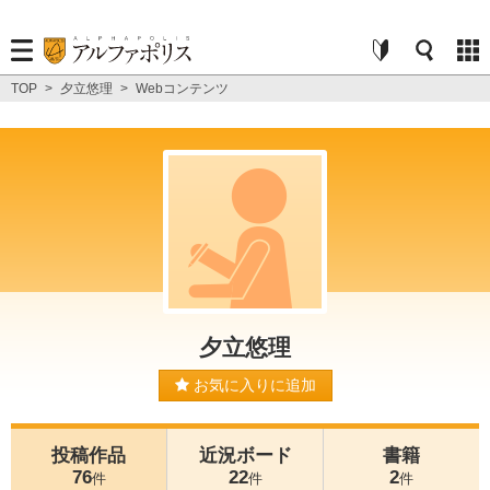
TOP
>
夕立悠理
>
Webコンテンツ
夕立悠理
お気に入りに追加
投稿作品
近況ボード
書籍
76
22
2
件
件
件