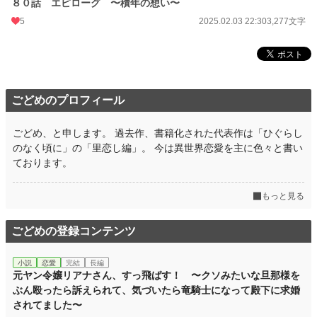
８０話 エピローグ 〜積年の想い〜
5
2025.02.03 22:30
3,277文字
ごどめのプロフィール
ごどめ、と申します。 過去作、書籍化された代表作は「ひぐらし
のなく頃に」の「里恋し編」。 今は異世界恋愛を主に色々と書い
ております。
もっと見る
ごどめの登録コンテンツ
小説
恋愛
完結
長編
元ヤン令嬢リアナさん、すっ飛ばす！ 〜クソみたいな旦那様を
ぶん殴ったら訴えられて、気づいたら竜騎士になって殿下に求婚
されてました〜