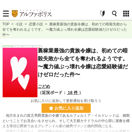
TOP
>
小説
>
恋愛小説
>
裏稼業最強の貴族令嬢は、初めての暗殺失敗から
全てを奪われるようです。 〜魔力値ぶっ壊れ令嬢は恋愛経験値だけゼロだった
件〜
恋愛
完結
長編
R15
裏稼業最強の貴族令嬢は、初めての暗
殺失敗から全てを奪われるようです。
〜魔力値ぶっ壊れ令嬢は恋愛経験値だ
けゼロだった件〜
ごどめ
（近況ボード：
18 件
）
お気に入りに追加して更新通知を受け取ろう
お気に入り追加
地方生まれの貧乏男爵貴族の令嬢であるルフェルミア・イルドレッドは、婚期
ということでお見合いをさせられ、そして大王都カテドラルの中心部に屋敷を構
える筆頭公爵家であるグレアンドル家の嫡男ヴァンと婚約関係になる。
両家の了承のもと、婚前同棲を始めたルフェルミアはグレアンドルのお屋敷で