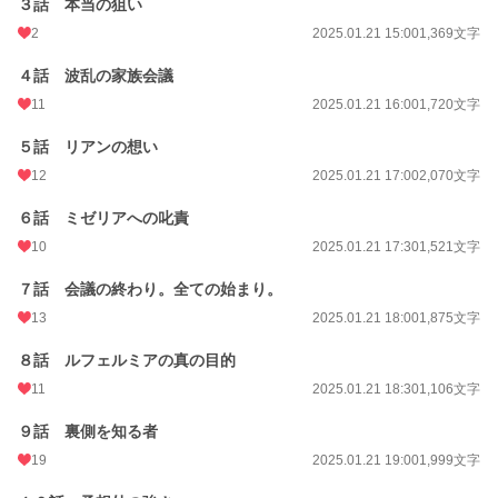
それからヴァンと共に数奇な運命を乗り越えるための日々が始まるのだった。
３話 本当の狙い
2
2025.01.21 15:00
1,369文字
※不穏なタイトルですが、どちらかというと痛快ラブコメに近いです。また、ジ
４話 波乱の家族会議
ャンルは恋愛ですがミステリー要素やサスペンス要素も含んでおります。グロ描
写や性描写などはありませんが念のためR15指定としております。
11
2025.01.21 16:00
1,720文字
※不穏なタイトルですが、めっちゃハッピーエンドです。
５話 リアンの想い
12
2025.01.21 17:00
2,070文字
※長編です。長くまったりゆっくりお付き合いくださると嬉しいです。
６話 ミゼリアへの叱責
※この作品は『小説家になろう』様と同時に投稿しております。
10
2025.01.21 17:30
1,521文字
小説
228,788 位 / 228,788 件
７話 会議の終わり。全ての始まり。
恋愛
66,373 位 / 66,373 件
13
2025.01.21 18:00
1,875文字
お気に入り
60
８話 ルフェルミアの真の目的
24h.ポイント
0 pt
11
2025.01.21 18:30
1,106文字
文字数
172,555
９話 裏側を知る者
19
2025.01.21 19:00
1,999文字
更新日時
2025.02.03 22:30