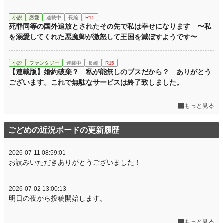
小説
恋愛
連載中
長編
R15
死罪同等の国外追放とされたその先で私は幸せになります 〜私
を溺愛してくれた悪魔卿が激怒して王国を滅ぼすようです〜
小説
ファンタジー
連載中
長編
R15
【連載版】婚約破棄？ 私が能無しのブスだから？ ありがとう
ございます。これで無駄なサービスは終了致しました。
もっと見る
ごどめの近況ボードの更新履歴
2026-07-11 08:59:01
お読みいただきありがとうございました！
2026-07-02 13:00:13
明日の夜から投稿開始します。
もっと見る