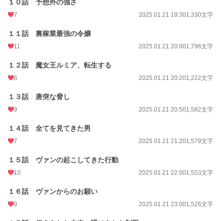
初回公開日時
１０話 予想外の強さ
2025.01.21 13:54
7
2025.01.21 19:30
1,330文字
初回完結日時
2025.02.03 23:04
１１話 裏稼業最強の令嬢
週間ポイント
77 pt (38,585 位)
11
2025.01.21 20:00
1,796文字
月間ポイント
273 pt (45,514 位)
１２話 魔女王ルミア、転生する
年間ポイント
4,287 pt (49,332 位)
6
2025.01.21 20:20
1,222文字
累計ポイント
24,697 pt (64,268 位)
１３話 唐突な脅し
9
2025.01.21 20:50
1,582文字
１４話 全てを見てきた男
7
2025.01.21 21:20
1,579文字
１５話 ヴァンの起こしてきた行動
10
2025.01.21 22:00
1,553文字
１６話 ヴァンからのお願い
9
2025.01.21 23:00
1,526文字