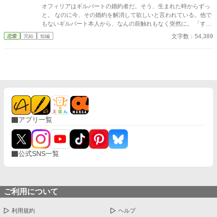
オフィリアはギルバートの婚約者だ。そう、生まれた時からずっ
と。 なのに今、その婚約を解消して欲しいと言われている。他で
もないギルバート本人から、なんの前触れもなく突然に。 「すま
ない、オフィリア。」 「畏まりました、王太子殿下。」 そう答え
文字数：54,389
恋愛
完結
短編
るしかない、わたくし。それ以外の答えなど求められてはいない
と分かっているから。 《読点連作〜せつない愛の物語〜 Ⅰ 》
アプリ一覧
公式SNS一覧
ご利用について
利用規約
ヘルプ