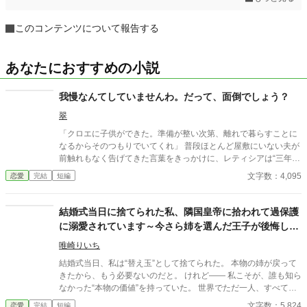
このコンテンツについて報告する
あなたにおすすめの小説
我慢なんてしていませんわ。だって、面倒でしょう？
翠
「クロエに子供ができた。準備が整い次第、離れで暮らすことに
なるからそのつもりでいてくれ」 普段ほとんど屋敷にいない夫が
前触れもなく告げてきた言葉をきっかけに、レティシアは“三年
間”の契約を終わらせることにした。 赤の他人を屋敷に迎えるこ
文字数：4,095
恋愛
完結
短編
とはしない。 不要なものに感情を砕く理由などない。 「だって、
面倒でしょう？」 不誠実な夫も、無意味な結婚も、 この際すべて
切り捨ててしまいましょう。
結婚式当日に捨てられた私、隣国皇帝に拾われて過保護
に溺愛されています～今さら姉を選んだ王子が後悔して
も手遅れです～
唯崎りいち
結婚式当日、私は“替え玉”として捨てられた。 本物の姉が戻って
きたから、もう必要ないのだと。 けれど—— 私こそが、誰も知ら
なかった“本物の価値”を持っていた。 世界でただ一人、すべてを
癒す力。 そして、その価値を知るただ一人の人が、皇帝となって
文字数：5,824
恋愛
完結
短編