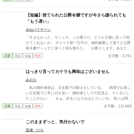
私を迎えに来る。 これは、すべてを失った少女が、本当に必要と
される場所へ辿り着く物語。
【短編】捨てられた公爵令嬢ですが今さら謝られても
「もう遅い」
みねバイヤーン
「すまなかった、ヤシュナ。この通りだ、どうか王都に戻って助
けてくれないか」 ザイード第一王子が、婚約破棄して捨てた公爵
家令嬢ヤシュナに深々と頭を垂れた。 「お断りします。あなた方
が私に対して行った数々の仕打ち、決して許すことはありませ
文字数：3,701
恋愛
完結
短編
R15
ん。今さら謝ったところで、もう遅い。ばーーーーーか」 王家と
四大公爵の子女は、王国を守る御神体を毎日清める義務がある。
ところが聖女ベルが現れたときから、朝の清めはヤシュナと弟の
はっきり言ってカケラも興味はございません
カルルクのみが行なっている。務めを果たさず、自分を使い潰す
みおな
気の王家にヤシュナは切れた。王家に対するざまぁの準備は着々
と進んでいる。
私の婚約者様は、王女殿下の騎士をしている。 病弱でお美し
い王女殿下に常に付き従い、婚約者としての交流も、マトモにし
たことがない。 まぁ、好きになさればよろしいわ。 私には関係
ないことですから。
文字数：131,669
恋愛
完結
短編
R15
このままずっと、気付かないで
遥瀬 ひな