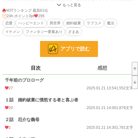
住み込むことになった。
だが、同棲から一ヶ月。突然ルフェルミアは婚約者のヴァンから婚約破棄を言
HOTランキング 最高61位
い渡される。
24h.ポイント
0pt
295
しかしその婚約破棄はルフェルミアが計算した通りのものであった。
恋愛
ハッピーエンド
異世界
婚約破棄
ラブコメ
魔法
何故なら彼女の目的はグレアンドル家の次男、リアンにあったからだ。
イケメン
ファンタジー要素あり
ざまあ
その事に激怒したヴァンの母、ミゼリア・グレアンドルは家族会議を開き、当
主のドウェイン・グレアンドルらを交えて話し合いを始めるものの、結局ヴァン
との婚約は無くなり、代わりにリアンとの婚約を家族内で発表し、その日はそれ
アプリで読む
以降話が進展することなく終わりを告げた。
……が、その数日後の深夜。
ルフェルミアのもとにひとりの老紳士のケヴィンが現れる。彼女は彼に『本来
の仕事』を終えたことを話した。
目次
感想
ルフェルミアの本来の仕事。それはリアンと懇意になり、犯罪に関与している
可能性があるミゼリア・グレアンドルのことについて調べることだった。
千年前のプロローグ
実はルフェルミアたちは裏稼業の人間で、任務の為にグレアンドル家へと潜入
したのである。
27
2025.01.21 13:54
1,552文字
リアンからそれらの情報を聞き出し、今回の仕事を終えたルフェルミアは最後
の仕上げとして婚約関係となったリアンを処分して大王都カテドラルを離れよう
１話 婚約破棄に憤怒する者と喜ぶ者
と考えていた。
20
2025.01.21 14:00
1,879文字
そんな中、そのやりとりの現場をヴァンに見られてしまう。
仕方なくルフェルミアとケヴィンはヴァンを始末しようと行動するが、ヴァン
２話 厄介な義母
は想定以上の強さでルフェルミアたちを圧倒してしまった。
気を失ったルフェルミアはその時、前世の記憶を取り戻し、自分が何者だった
2
2025.01.21 14:30
1,781文字
のかを思い出す。