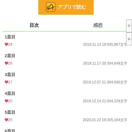
皆様が読んでくれたおかげです！ありがとうございます😊
アプリで読む
こちらの作品は、かつて二次創作として自サイトにてアップしていた作品を改稿
したものとなります。
目次
感想
無断転載・複写はお断りいたします。
1皿目
更新日は5日おきになります。
29
2019.11.13 18:00
5,967文字
こちらは完結しておりますので、最後までお付き合いいただければ幸いです。
2皿目
とりあえず、最終話は50皿目となります。
26
2019.11.17 20:30
4,649文字
その後、SSを3話載せております。
楽しんで読んでいただければと思います😤
3皿目
表紙はフリー素材よりいただいております。
27
2019.12.07 21:30
4,060文字
4皿目
小説
23,276 位 / 228,955 件
25
2019.12.14 21:00
4,229文字
ライト文芸
319 位 / 9,584 件
5皿目
お気に入り
614
25
2020.01.22 19:30
5,164文字
24h.ポイント
28 pt
6皿目