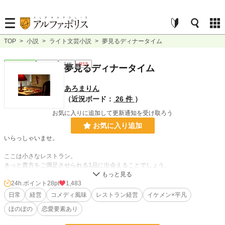
TOP
>
小説
>
ライト文芸小説
>
夢見るディナータイム
ライト文芸
連載中
長編
R15
夢見るディナータイム
あろまりん
（近況ボード：
26 件
）
お気に入りに追加して更新通知を受け取ろう
お気に入り追加
いらっしゃいませ。
ここは小さなレストラン。
きっと貴方をご満足させられる1品に出会えることでしょう。
『理想の場所』へようこそ！
24h.ポイント
28pt
1,483
日常
経営
コメディ風味
レストラン経営
イケメン×平凡
＊＊＊＊＊＊＊＊＊＊＊＊＊＊＊＊＊＊
ほのぼの
恋愛要素あり
『第3回ライト文芸大賞』にて『読者賞』をいただきました！