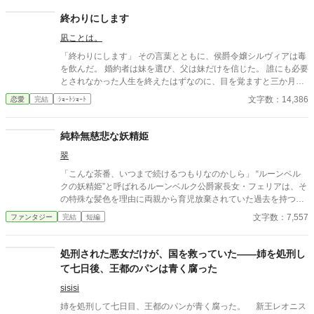
面倒でしょう？」 不誠実な夫も、無意味な結婚も、 この際すべて
切り捨ててしまいましょう。
終わりにします
凪ことは。
「終わりにします」 その言葉とともに、侯爵令嬢シルヴィアは毒
を飲んだ。 婚約者は妹を選び、父は妹だけを信じた。 誰にも必要
とされなかった人生を終えたはずなのに、目を覚ますと三か月前
へと時間は巻き戻っていた。 もう、誰かに愛されるためだけに生
文字数：14,386
恋愛
完結
ｼｮｰﾄｼｮｰﾄ
きるのはやめよう。 そう決めた彼女は、静かに運命を書き換えて
いく。 これは、一度死んだ少女が、自分自身の人生を取り戻すた
めの物語。
純粋無慈悲な妖精姫
翠
「こんな茶番、いつまで続けるつもりなのかしら」 “ルーンベル
クの妖精姫”と呼ばれるルーンベルク公爵家長女・フェリアは、そ
の特殊な髪色を理由に両親から育児放棄されていた過去を持つ。
悪意と嘲笑、浅慮な思惑を向けられながらも、フェリアはいつだ
文字数：7,557
ファンタジー
完結
短編
って穏やかに笑う。 「何故、自分に悪意を持つ相手に慈悲を向け
なければならないのですか？」 妖精に愛され妖精を愛す 純粋ゆえ
に無慈悲な少女の、人生の序章。
処刑された悪女だけが、国を救っていた――姉を処刑し
て七日後、王都のパンは青く腐った
sisisi
姉を処刑して七日目、王都のパンが青く腐った。 新王レオニス