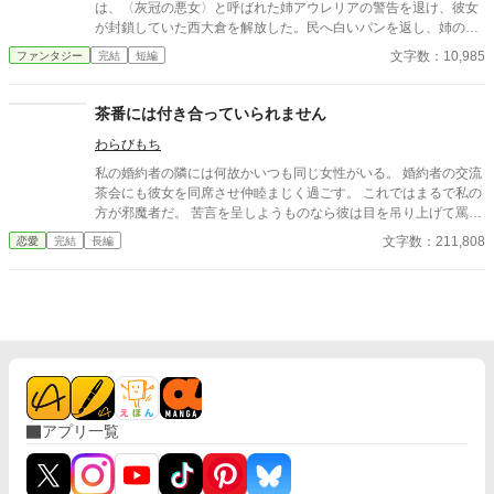
は、〈灰冠の悪女〉と呼ばれた姉アウレリアの警告を退け、彼女
が封鎖していた西大倉を解放した。民へ白いパンを返し、姉の圧
政を終わらせる。それが正しい王の最初の仕事だと信じていた。
文字数：10,985
ファンタジー
完結
短編
しかし、配られたパンの内側には青い筋が走り、口にした者た
ちが次々と倒れていく。 処刑台で姉が残した言葉を思い出した
レオニスは、王城の鐘を三度鳴らす。すると現れたのは、姉の秘
茶番には付き合っていられません
密警察だと恐れられていた〈灰衣隊〉だった。 封鎖された穀
わらびもち
物、焼かれた畑、外国への送金、王都から遠ざけられた軍隊。姉
の悪政とされたすべては、王国を青灰病から守るための非常措置
私の婚約者の隣には何故かいつも同じ女性がいる。 婚約者の交流
だった。 自分が信じたい言葉だけを選び、姉へ毒杯を渡したこ
茶会にも彼女を同席させ仲睦まじく過ごす。 これではまるで私の
とを知るレオニス。彼は姉が残した七つの報告書を読み、公爵の
方が邪魔者だ。 苦言を呈しようものなら彼は目を吊り上げて罵倒
逃亡を自らの判断で阻止する。 その南門へ、安全な穀物を積ん
する。 どうして婚約者同士の交流にわざわざ部外者を連れてくる
文字数：211,808
恋愛
完結
長編
だ長い輸送隊が到着した。先頭の馬車から降りた人物を見て、レ
のか。 彼が何をしたいのかさっぱり分からない。 もうこんな茶番
オニスは言葉を失う。 悪女として処刑された有能な王女と、民
に付き合っていられない。 そんなにその女性を傍に置きたいのな
の拍手を選んでしまった弟王の、逆転と後悔、そして再生の物
ら好きにすればいいわ。
語。
アプリ一覧