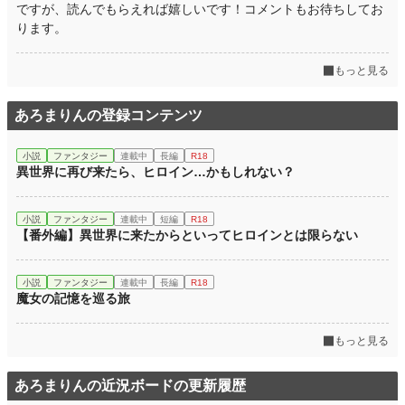
ですが、読んでもらえれば嬉しいです！コメントもお待ちしてお
ります。
もっと見る
あろまりんの登録コンテンツ
小説
ファンタジー
連載中
長編
R18
異世界に再び来たら、ヒロイン…かもしれない？
小説
ファンタジー
連載中
短編
R18
【番外編】異世界に来たからといってヒロインとは限らない
小説
ファンタジー
連載中
長編
R18
魔女の記憶を巡る旅
もっと見る
あろまりんの近況ボードの更新履歴