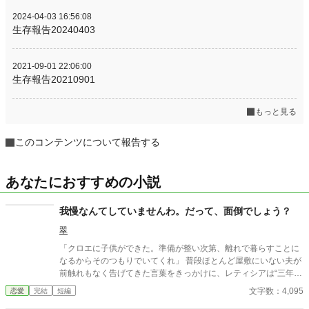
2024-04-03 16:56:08
生存報告20240403
2021-09-01 22:06:00
生存報告20210901
もっと見る
このコンテンツについて報告する
あなたにおすすめの小説
我慢なんてしていませんわ。だって、面倒でしょう？
翠
「クロエに子供ができた。準備が整い次第、離れで暮らすことに
なるからそのつもりでいてくれ」 普段ほとんど屋敷にいない夫が
前触れもなく告げてきた言葉をきっかけに、レティシアは“三年
間”の契約を終わらせることにした。 赤の他人を屋敷に迎えるこ
文字数：4,095
恋愛
完結
短編
とはしない。 不要なものに感情を砕く理由などない。 「だって、