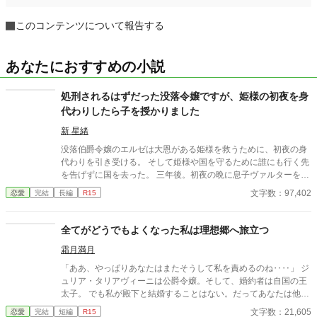
このコンテンツについて報告する
あなたにおすすめの小説
処刑されるはずだった没落令嬢ですが、姫様の初夜を身
代わりしたら子を授かりました
新 星緒
没落伯爵令嬢のエルゼは大恩がある姫様を救うために、初夜の身
代わりを引き受ける。 そして姫様や国を守るために誰にも行く先
を告げずに国を去った。 三年後。初夜の晩に息子ヴァルターを授
かっていたエルゼは、ひっそりと暮らしていた。ところが元婚約
文字数：97,402
恋愛
完結
長編
R15
者に拉致られて、あわやというところに初夜の相手であるハイン
ツ王子が現れる。 「ようやく見つけた。エルゼ、愛している」
「初夜の相手が君だと最初からわかっていたが？」 ――身代わり
全てがどうでもよくなった私は理想郷へ旅立つ
初夜から始まる、純愛溺愛執着愛のお話！
霜月満月
「ああ、やっぱりあなたはまたそうして私を責めるのね‥‥」 ジ
ュリア・タリアヴィーニは公爵令嬢。そして、婚約者は自国の王
太子。 でも私が殿下と結婚することはない。だってあなたは他の
人を選んだのだもの。『前』と変わらず━━ これはとある能力を
文字数：21,605
恋愛
完結
短編
R15