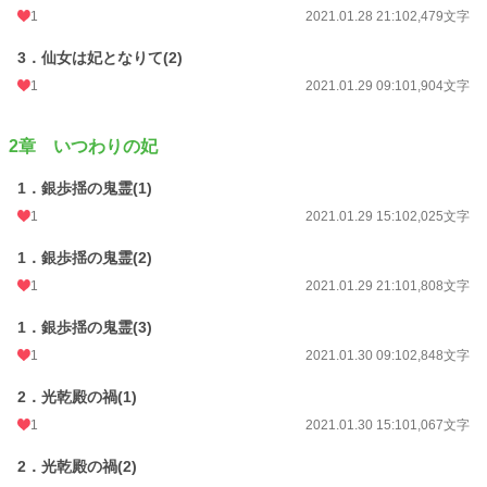
1
2021.01.28 21:10
2,479文字
小説
25,828 位 / 229,024 件
3．仙女は妃となりて(2)
恋愛
11,138 位 / 66,403 件
1
2021.01.29 09:10
1,904文字
お気に入り
95
2章 いつわりの妃
24h.ポイント
21 pt
1．銀歩揺の鬼霊(1)
文字数
137,028
1
2021.01.29 15:10
2,025文字
更新日時
2021.02.15 09:10
1．銀歩揺の鬼霊(2)
初回公開日時
2021.01.27 16:15
1
2021.01.29 21:10
1,808文字
初回完結日時
2021.02.15 09:20
1．銀歩揺の鬼霊(3)
週間ポイント
0 pt (229,024 位)
1
2021.01.30 09:10
2,848文字
月間ポイント
91 pt (66,900 位)
2．光乾殿の禍(1)
年間ポイント
1,351 pt (77,043 位)
1
2021.01.30 15:10
1,067文字
累計ポイント
87,063 pt (32,902 位)
2．光乾殿の禍(2)