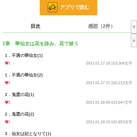
二つの華仙術を武器に、妃となった紅妍が謎を解き明かす。
アプリで読む
・全6章＋閑話2 13万字見込み
・一日3回更新（9時、15時、21時） 2月15日9時更新分で完結予定
目次
感想（2件）
＊＊＊
・華仙紅妍（かせんこうけん）
1章 華仙女は花を詠み、花で祓う
主人公。花痣を持つ華仙術師。
ある事情から華仙の名を捨て華紅妍と名乗り、冬花宮に住む華妃となる。
1．不遇の華仙女(1)
・英秀礼（えいしゅうれい）
1
2021.01.27 16:15
3,304文字
髙の第四皇子。璋貴妃の子。震礼宮を与えられている。
1．不遇の華仙女(2)
・蘇清益（そ しんえき）
1
2021.01.27 21:10
2,212文字
震礼宮付きの宦官。藍玉の伯父。
2．鬼霊の花(1)
・蘇藍玉（そ らんぎょく）
冬花宮 宮女長。清益の姪。
1
2021.01.28 09:10
3,047文字
・英融勒（えい ゆうろく）
2．鬼霊の花(2)
髙の第二皇子。永貴妃の子。最禮宮を与えられている。
1
2021.01.28 15:10
2,953文字
・辛琳琳（しん りんりん）
3．仙女は妃となりて(1)
辛皇后の姪。秀礼を慕っている。