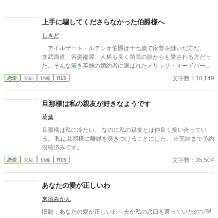
持つ一族に産まれた令嬢と自身に掛けられた封印に縛られる王太
子の遠回りな物語。 ※なろう様で投稿済みの作品です。 ※画像は
ジュリアの婚約披露の時のイメージです。
上手に騙してくださらなかった伯爵様へ
しきど
アイルザート・ルテシオ伯爵は十七歳で家督を継いだ方だ。
文武両道、容姿端麗、人柄も良く領民の誰からも愛される方だっ
た。そんな若き英雄の婚約者に選ばれたメリッサ・オードバーン
子爵令嬢は、自身を果報者と信じて疑っていなかった。 彼が屋
文字数：10,149
恋愛
完結
短編
R15
敷のメイドと関係を持っていると知る事になる、その時までは。
貴族に愛人がいる事など珍しくもない。そんな事は分かってい
るつもりだった。分かっていてそれでも、許せなかった。 メリ
旦那様は私の親友が好きなようです
ッサにとってアイルザートは、本心から愛した人だったから。
葛葉
旦那様は私に冷たい。 なのに私の親友とは仲良く笑い合ってい
る。 私は旦那様に離縁を突きつけることにした。 ※完結まで予約
投稿済みです。
文字数：35,504
恋愛
完結
短編
R15
あなたの愛が正しいわ
来須みかん
旧題：あなたの愛が正しいわ～夫が私の悪口を言っていたので理