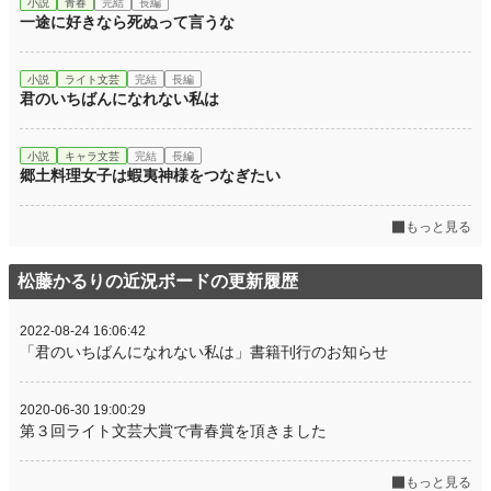
小説
青春
完結
長編
一途に好きなら死ぬって言うな
小説
ライト文芸
完結
長編
君のいちばんになれない私は
小説
キャラ文芸
完結
長編
郷土料理女子は蝦夷神様をつなぎたい
もっと見る
松藤かるりの近況ボードの更新履歴
2022-08-24 16:06:42
「君のいちばんになれない私は」書籍刊行のお知らせ
2020-06-30 19:00:29
第３回ライト文芸大賞で青春賞を頂きました
もっと見る