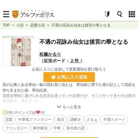
TOP
>
小説
>
恋愛小説
>
不遇の花詠み仙女は後宮の華となる
恋愛
完結
長編
不遇の花詠み仙女は後宮の華となる
松藤かるり
（近況ボード：
2 件
）
お気に入りに追加して更新通知を受け取ろう
お気に入り追加
髙の山奥にある華仙一族の隠れ里に住むは、華仙術に秀でた者の証として花痣を
持ち生まれた娘、華仙紅妍。
花痣を理由に虐げられる生活を送っていた紅妍だが、そこにやってきたのは髙の
第四皇子、秀礼だった。
姉の代わりになった紅妍は秀礼と共に山を下りるが、連れて行かれたのは死して
なお生に縋る鬼霊が巣くう宮城だった。
24h.ポイント
21pt
43
宮城に連れてこられた理由、それは帝を苦しめる禍を解き放つこと。
恋愛
中華風ファンタジー
後宮
謎解き
ざまぁ
不遇スタート
秀礼の依頼を受けた紅妍だが簡単には終わらず、後宮には様々な事件が起きる。
ファンタジー
事件解決
中華
身分差の恋
花が詠みあげる記憶を拾う『花詠み』と、鬼霊の魂を花に渡して祓う『花渡
し』。