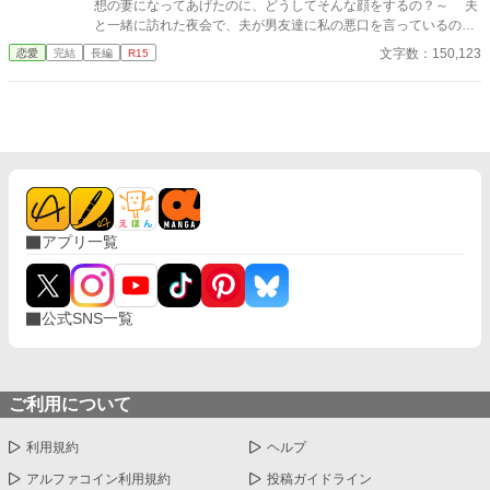
想の妻になってあげたのに、どうしてそんな顔をするの？～ 夫
と一緒に訪れた夜会で、夫が男友達に私の悪口を言っているのを
聞いてしまった。そのことをきっかけに、私は夫の理想の妻にな
文字数：150,123
恋愛
完結
長編
R15
ることを決める。それまで夫を心の底から愛して尽くしていたけ
ど、それがうっとうしかったそうだ。夫に付きまとうのをやめた
私は、生まれ変わったように清々しい気分になっていた。 一
方、夫は妻の変化に戸惑い、誤解があったことに気がつき、自分
の今までの酷い態度を謝ったが、妻は美しい笑みを浮かべてこう
いった。 「いいえ、間違っていたのは私のほう。あなたの愛が正
しいわ」
アプリ一覧
公式SNS一覧
ご利用について
利用規約
ヘルプ
アルファコイン利用規約
投稿ガイドライン