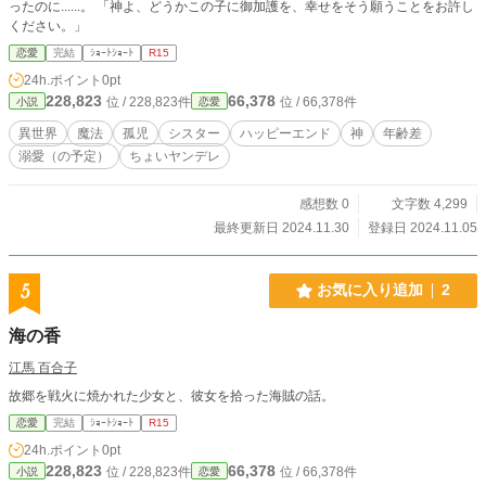
ったのに......。 「神よ、どうかこの子に御加護を、幸せをそう願うことをお許し
ください。」
恋愛
完結
ｼｮｰﾄｼｮｰﾄ
R15
24h.ポイント
0pt
228,823
66,378
位 / 228,823件
位 / 66,378件
小説
恋愛
異世界
魔法
孤児
シスター
ハッピーエンド
神
年齢差
溺愛（の予定）
ちょいヤンデレ
感想数 0
文字数 4,299
最終更新日 2024.11.30
登録日 2024.11.05
5
お気に入り追加
2
海の香
江馬 百合子
故郷を戦火に焼かれた少女と、彼女を拾った海賊の話。
恋愛
完結
ｼｮｰﾄｼｮｰﾄ
R15
24h.ポイント
0pt
228,823
66,378
位 / 228,823件
位 / 66,378件
小説
恋愛