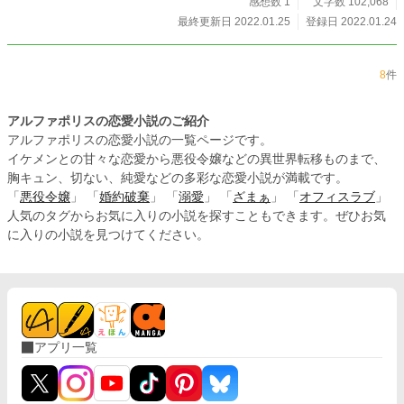
感想数 1
文字数 102,068
最終更新日 2022.01.25
登録日 2022.01.24
8
件
アルファポリスの恋愛小説のご紹介
アルファポリスの恋愛小説の一覧ページです。
イケメンとの甘々な恋愛から悪役令嬢などの異世界転移ものまで、
胸キュン、切ない、純愛などの多彩な恋愛小説が満載です。
「
悪役令嬢
」 「
婚約破棄
」 「
溺愛
」 「
ざまぁ
」 「
オフィスラブ
」
人気のタグからお気に入りの小説を探すこともできます。ぜひお気
に入りの小説を見つけてください。
アプリ一覧