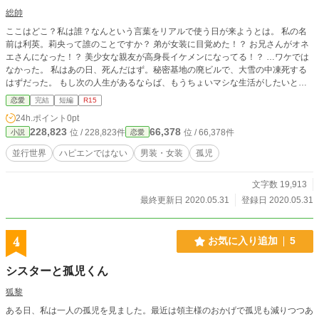
総帥
ここはどこ？私は誰？なんという言葉をリアルで使う日が来ようとは。 私の名
前は利英。莉央って誰のことですか？ 弟が女装に目覚めた！？ お兄さんがオネ
エさんになった！？ 美少女な親友が高身長イケメンになってる！？ …ワケでは
なかった。 私はあの日、死んだはず。秘密基地の廃ビルで、大雪の中凍死する
はずだった。 もし次の人生があるならば、もうちょいマシな生活がしたいと思
いながら。 …もしやここは、パラレルワールドというやつですか？ 男女が逆転
恋愛
完結
短編
R15
した２つの世界にて、何故か入れ替わってしまった少年少女の物語。 逆行、転
24h.ポイント
0pt
生要素はナシ。 恋愛カテゴリになってるけども、微妙なところです。
228,823
66,378
位 / 228,823件
位 / 66,378件
小説
恋愛
並行世界
ハピエンではない
男装・女装
孤児
文字数 19,913
最終更新日 2020.05.31
登録日 2020.05.31
4
お気に入り追加
5
シスターと孤児くん
狐黎
ある日、私は一人の孤児を見ました。最近は領主様のおかげで孤児も減りつつあ