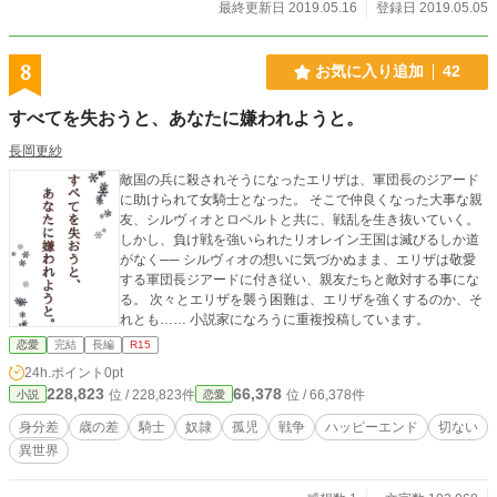
にありがとうございます 【解説】 特攻装警グラウザー本編
最終更新日 2019.05.16
登録日 2019.05.05
の第２章にて活躍するローラとラフマニの逸話です。本編サ
イドの第２章のプロローグ『滅びの島のロンサムプリンセ
ス』の後日談となります。 時系列では『魔窟の洋上楼閣都
8
お気に入り追加
42
市 Part６ ママ』と『魔窟の洋上楼閣都市 Part７ ―罪―』
の間になります。 男女恋愛要素を含みますのでご注意を。
すべてを失おうと、あなたに嫌われようと。
ショートストーリーズに掲載されているムーンラビットの
完全版となります なお、Ｒ１８版を掲載予定です
長岡更紗
敵国の兵に殺されそうになったエリザは、軍団長のジアード
に助けられて女騎士となった。 そこで仲良くなった大事な親
友、シルヴィオとロベルトと共に、戦乱を生き抜いていく。
しかし、負け戦を強いられたリオレイン王国は滅びるしか道
がなく── シルヴィオの想いに気づかぬまま、エリザは敬愛
する軍団長ジアードに付き従い、親友たちと敵対する事にな
る。 次々とエリザを襲う困難は、エリザを強くするのか、そ
れとも…… 小説家になろうに重複投稿しています。
恋愛
完結
長編
R15
24h.ポイント
0pt
228,823
66,378
位 / 228,823件
位 / 66,378件
小説
恋愛
身分差
歳の差
騎士
奴隷
孤児
戦争
ハッピーエンド
切ない
異世界