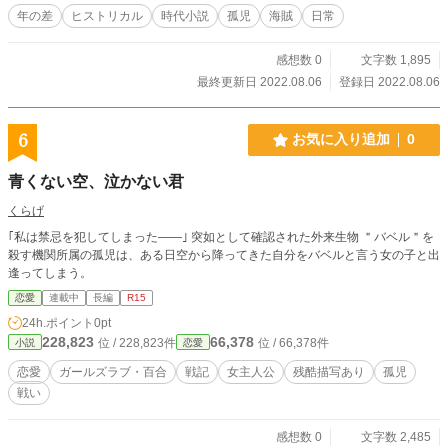
年の差
ヒストリカル
時代小説
孤児
海賊
日常
感想数 0
文字数 1,895
最終更新日 2022.08.06
登録日 2022.08.06
6
お気に入り追加
0
青くない空、泣かない君
くらげ
｢私は禁忌を犯してしまった――｣ 突如として確認された外来生物 ＂バベル＂を
殺す機関所属の孤児は、ある日空から降ってきた自分をバベルと言う女の子と出
逢ってしまう。
恋愛
連載中
長編
R15
24h.ポイント
0pt
228,823
66,378
位 / 228,823件
位 / 66,378件
小説
恋愛
恋愛
ガールズラブ・百合
戦記
女主人公
残酷描写あり
孤児
戦い
感想数 0
文字数 2,485