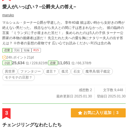
愛人がいっぱい？−公爵夫人の答え−
maruko
マルシェル・ターナー公爵が早逝した。 享年40歳 彼は若い時から女好きの噂が
絶えない男だった。 残念ながら夫人との間に子は恵まれなかった。 彼の臨終の
言葉 「ミランダに子が産まれた筈だ！」 集められたのは5人の子供 ターナー公
爵家の本物の後継者は誰だ！ 先立たれた夫への愛を胸にナタリー夫人の出す答
えは？ ※作者の妄想の産物です 広い心でお読みください R15は念の為
恋愛
完結
短編
R15
24h.ポイント
21pt
25,634
11,051
位 / 228,823件
位 / 66,378件
小説
恋愛
異世界
ファンタジー
遺言？
孤児
石女
魔導具/親子鑑定
モテモテの旦那？
感想数 2
文字数 9,448
最終更新日 2025.01.30
登録日 2025.01.30
3
お気に入り追加
3
チェンジリングなわたしたち