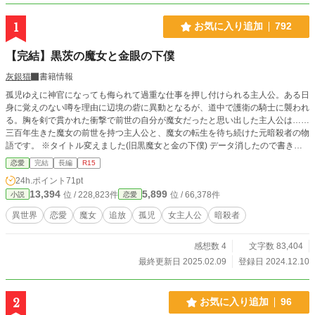
1
お気に入り追加
792
【完結】黒茨の魔女と金眼の下僕
灰銀猫
書籍情報
孤児ゆえに神官になっても侮られて過重な仕事を押し付けられる主人公。ある日
身に覚えのない噂を理由に辺境の砦に異動となるが、道中で護衛の騎士に襲われ
る。胸を剣で貫かれた衝撃で前世の自分が魔女だったと思い出した主人公は……
三百年生きた魔女の前世を持つ主人公と、魔女の転生を待ち続けた元暗殺者の物
語です。 ※タイトル変えました(旧黒魔女と金の下僕) データ消したので書き直
して投稿再開します。 ふんわり設定のご都合主義の話なので、広いお心でお読
恋愛
完結
長編
R15
みください。
24h.ポイント
71pt
13,394
5,899
位 / 228,823件
位 / 66,378件
小説
恋愛
異世界
恋愛
魔女
追放
孤児
女主人公
暗殺者
感想数 4
文字数 83,404
最終更新日 2025.02.09
登録日 2024.12.10
2
お気に入り追加
96