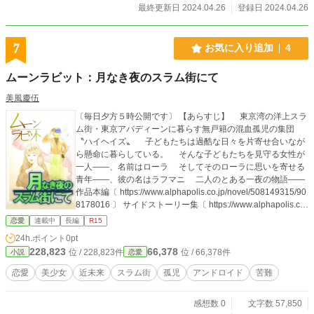
最終更新日 2024.04.26
登録日 2024.04.26
7
お気に入り追加
4
ムーンラビット：月なき夜のスラム街にて
美風慶伍
〔毎日夕方５時公開です〕 【あらすじ】 東京湾の洋上スラ
ム街・東京アバディーンに暮らす無戸籍の混血孤児の集団
〝ハイヘイズ〟 子どもたちは過酷な日々を片寄せ合いなが
ら懸命に暮らしている。 そんな子どもたちを見守る女性が
一人――、名前はローラ そしてそのローラに思いを寄せる
青年――、彼の名はラフマニ 二人のとある一夜の物語――
作品本編〔 https://www.alphapolis.co.jp/novel/508149315/90
8178016 〕 サイドストーリー集〔 https://www.alphapolis.co.
jp/novel/508149315/257253095 〕 ★注：本編を未読でもわ
恋愛
連載中
長編
R15
かるように構成しています 【作者より】 普段はＳＦカテゴ
24h.ポイント
0pt
リーにて『メガロポリス未来警察戦機◆特攻装警グラウザ
228,823
66,378
位 / 228,823件
位 / 66,378件
小説
恋愛
ー』を展開しております 今回、本作の人気キャラであるア
ンドロイド少女・ローラと、スラム街をたくましく生きる青
恋愛
美少女
近未来
スラム街
孤児
アンドロイド
苦難
年ラフマニを主役としてちょっとした恋愛譚を執筆いたしま
した。ＳＦではなく恋愛カテで公開いたします なお、表紙
感想数 0
文字数 57,850
画のキャラ絵は九藤朋様にご協力いただきました。 まこと