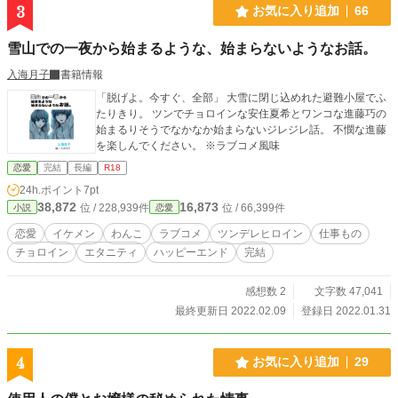
3
お気に入り追加
66
雪山での一夜から始まるような、始まらないようなお話。
入海月子
書籍情報
「脱げよ。今すぐ、全部」 大雪に閉じ込めれた避難小屋でふ
たりきり。 ツンでチョロインな安住夏希とワンコな進藤巧の
始まるりそうでなかなか始まらないジレジレ話。 不憫な進藤
を楽しんでください。 ※ラブコメ風味
恋愛
完結
長編
R18
24h.ポイント
7pt
38,872
16,873
位 / 228,939件
位 / 66,399件
小説
恋愛
恋愛
イケメン
わんこ
ラブコメ
ツンデレヒロイン
仕事もの
チョロイン
エタニティ
ハッピーエンド
完結
感想数 2
文字数 47,041
最終更新日 2022.02.09
登録日 2022.01.31
4
お気に入り追加
29