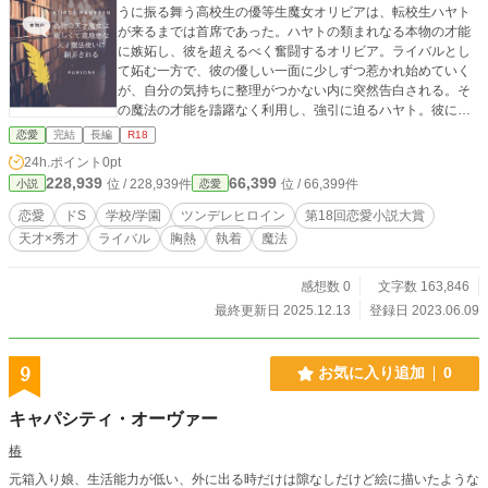
うに振る舞う高校生の優等生魔女オリビアは、転校生ハヤト
が来るまでは首席であった。ハヤトの類まれなる本物の才能
に嫉妬し、彼を超えるべく奮闘するオリビア。ライバルとし
て妬む一方で、彼の優しい一面に少しずつ惹かれ始めていく
が、自分の気持ちに整理がつかない内に突然告白される。そ
の魔法の才能を躊躇なく利用し、強引に迫るハヤト。彼に振
り回されながらも、彼との関わり合いを通じて才能とは、努
恋愛
完結
長編
R18
力とは何か考えていくオリビアの、Hで真面目な恋愛成長物
24h.ポイント
0pt
語。 ※続編→「放置した彼女は溺愛彼氏におしおきされたり
228,939
66,399
位 / 228,939件
位 / 66,399件
小説
恋愛
する」 ※第17回恋愛大賞393位！！投票ありがとうございま
した！！！物凄く嬉しかったです。
恋愛
ドS
学校/学園
ツンデレヒロイン
第18回恋愛小説大賞
天才×秀才
ライバル
胸熱
執着
魔法
感想数 0
文字数 163,846
最終更新日 2025.12.13
登録日 2023.06.09
9
お気に入り追加
0
キャパシティ・オーヴァー
椿
元箱入り娘、生活能力が低い、外に出る時だけは隙なしだけど絵に描いたような