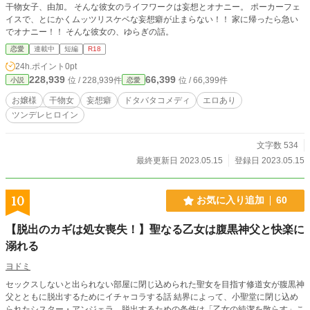
干物女子、由加。 そんな彼女のライフワークは妄想とオナニー。 ポーカーフェ
イスで、とにかくムッツリスケベな妄想癖が止まらない！！ 家に帰ったら急い
でオナニー！！ そんな彼女の、ゆらぎの話。
恋愛
連載中
短編
R18
24h.ポイント
0pt
228,939
66,399
位 / 228,939件
位 / 66,399件
小説
恋愛
お嬢様
干物女
妄想癖
ドタバタコメディ
エロあり
ツンデレヒロイン
文字数 534
最終更新日 2023.05.15
登録日 2023.05.15
10
お気に入り追加
60
【脱出のカギは処女喪失！】聖なる乙女は腹黒神父と快楽に
溺れる
ヨドミ
セックスしないと出られない部屋に閉じ込められた聖女を目指す修道女が腹黒神
父とともに脱出するためにイチャコラする話 結界によって、小聖堂に閉じ込め
られたシスター・アンジェラ。脱出するための条件は「乙女の純潔を散らす」こ