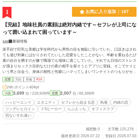
1
お気に入り追加
167
【完結】地味社員の素顔は絶対内緒です～セフレが上司にな
って囲い込まれて困っています～
sae
書籍情報
派手顔で巨乳な美郷は学生時代から男性の目を無駄に引いていた。口説きはされ
ても遊び対象にばかりされてたいした恋愛をしたことがない。年齢を重ねるたび
素の自分を晒すのが嫌で職場でも地味に過ごしていた。それでも日頃のストレス
が溜まりセックス目的なだけの夜の相手を探そうとアプリに登録。そこでケイと
いう男と出会う。身体の相性と性癖にハマってしまいワンナイトのつもりがセフ
レ関係に。日中は地味に、夜だけ自分を解放して過ごす美郷だが、新しく配属さ
恋愛
完結
長編
R18
れてきた上司のその顔に心当たりがある。まさか――？ それでも信じられな
24h.ポイント
404pt
い、ドSな性格のケイと穏やかで優しそうな好感度百点の上司は似ても似つかな
3,699
2,007
位 / 228,939件
位 / 66,399件
小説
恋愛
い。 同一人物？ 他人の空似？ それよりなにより、自分の正体が絶対にバレ
るわけにはいかない！ 昼と夜、お互い素顔を隠しながらもやめられない関係。
ハッピーエンド
エタニティ
セフレから始まる恋
執着
内緒の恋
芽生えていく思い、無視できない感情……美郷にとってのはじめての恋が始まっ
ツンデレヒロイン
ドSヒーロー
らぶえっち
オフィスラブ
てしまうのだが、ケイにはなにか秘密がありそうで……。
切ないすれ違い
感想数 0
文字数 125,276
最終更新日 2026.07.22
登録日 2026.07.03