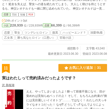
と！ 処女を失えば、聖女への道を絶たれてしまう。 大人しく助けを待とうとす
るも、神父レオナルドも一緒に閉じ込められていた。 神父レオナルドは一見人
畜無害そうであるが、アンジェラは彼に苦手意識を持っている。 そんな彼に
恋愛
完結
短編
R18
「セックスしましょう」と持ちかけられ、アンジェラは戸惑いつつも、神父の与
24h.ポイント
0pt
える快楽に溺れていくのだった……。 ✚約3〜4万字の短編になる予定です。 ✚
228,939
66,399
位 / 228,939件
位 / 66,399件
小説
恋愛
完結まで完成してますが、修正しながらの投稿なので、投稿ペースは遅めです。
恋愛
聖女
ツンデレヒロイン
腹黒
ハッピーエンド？
溺愛/執着
乙女系
勝ち気なヒロイン（口悪い）
官能小説
感想数 0
文字数 43,040
最終更新日 2023.06.30
登録日 2023.06.08
11
お気に入り追加
31
実はわたしって売約済みだったようです？
沢 美桜湖
ええ、やってしまいましたよ！酔って前後不覚になり、目が
覚めれば見知らぬベッドの上！ そして、もちろんお約束の”側
には見目麗しいイイオトコ”………ではなく！ わたしの大っキ
ライなオトコだった！ なぜ⁉︎ どうしてっ⁉︎ なんでよりによっ
てコイツなのっ⁉︎ なんでわたしの場合はテンプレ通りにいか