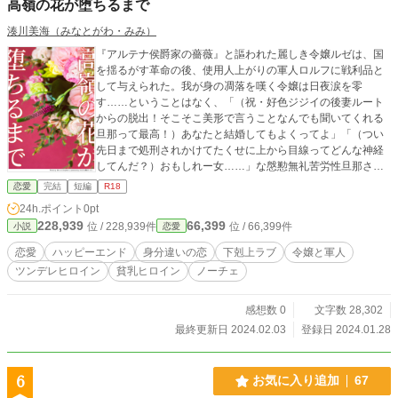
高嶺の花が堕ちるまで
湊川美海（みなとがわ・みみ）
『アルテナ侯爵家の薔薇』と謳われた麗しき令嬢ルゼは、国
を揺るがす革命の後、使用人上がりの軍人ロルフに戦利品と
して与えられた。我が身の凋落を嘆く令嬢は日夜涙を零
す……ということはなく、「（祝・好色ジジイの後妻ルート
からの脱出！そこそこ美形で言うことなんでも聞いてくれる
旦那って最高！）あなたと結婚してもよくってよ」「（つい
先日まで処刑されかけてたくせに上から目線ってどんな神経
してんだ？）おもしれー女……」な慇懃無礼苦労性旦那さま×
高飛車雑魚チョロ奥さまの話。
恋愛
完結
短編
R18
24h.ポイント
0pt
228,939
66,399
位 / 228,939件
位 / 66,399件
小説
恋愛
恋愛
ハッピーエンド
身分違いの恋
下剋上ラブ
令嬢と軍人
ツンデレヒロイン
貧乳ヒロイン
ノーチェ
感想数 0
文字数 28,302
最終更新日 2024.02.03
登録日 2024.01.28
6
お気に入り追加
67