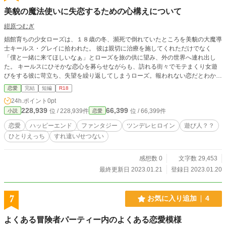
美貌の魔法使いに失恋するための心構えについて
紺原つむぎ
娼館育ちの少女ローズは、１８歳の冬、瀕死で倒れていたところを美貌の大魔導
士キールス・グレイに拾われた。 彼は親切に治療を施してくれただけでなく
「僕と一緒に来てほしいなぁ」とローズを旅の供に望み、外の世界へ連れ出し
た。 キールスにひそかな恋心を募らせながらも、訪れる街々でモテまくり女遊
びをする彼に苛立ち、失望を繰り返してしまうローズ。報われない恋だとわかっ
ているから、絶対にこの気持ちを告げたくない。 それなのにキールスは、暴れ
恋愛
完結
短編
R18
るローズを寝台に押し付けて悲しそうな顔をするのだ――。 大人で子どもなふ
24h.ポイント
0pt
たりの、すれちがいハピエン。
228,939
66,399
位 / 228,939件
位 / 66,399件
小説
恋愛
恋愛
ハッピーエンド
ファンタジー
ツンデレヒロイン
遊び人？？
ひとりえっち
すれ違い/せつない
感想数 0
文字数 29,453
最終更新日 2023.01.21
登録日 2023.01.20
7
お気に入り追加
4
よくある冒険者パーティー内のよくある恋愛模様