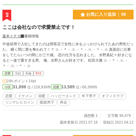
2
お気に入り追加
98
ここは会社なので求愛禁止です！
森本イチカ
書籍情報
中途採用で入社してきたのは喫茶店で女性に水をぶっかけられてたあの男性だっ
た。 瞬く間に唇を奪われて！？ ☆.・＊・.☆.・＊・.☆.・＊・.☆ 真面目に仕事
をしてたらいつの間にか三十歳。 恋の仕方を忘れました。 水野真紀 × 好きにな
ると一途で重すぎる男。 俺、水野さんが好きです。 松田大雅 ☆.・＊・.☆.・
＊・.☆.・＊・.☆
恋愛
完結
長編
R18
24h.ポイント
14pt
31,898
13,589
位 / 228,939件
位 / 66,399件
小説
恋愛
恋愛
イケメン
溺愛
ハッピーエンド
年下男子
オフィスラブ
ツンデレヒロイン
眼鏡男子
再会
感想数 1
文字数 96,479
最終更新日 2021.07.16
登録日 2021.04.12