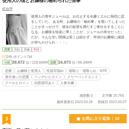
使用人の僕とお嬢様の秘められた情事
灯台守
使用人の青年ジュールは、お仕えする令嬢ミエルに熱烈に恋
をしていた。 ある時、お嬢様の「秘め事」を覗いてしまった
ことがきっかけで、彼女の欲望を満たすご奉仕をすることに
なる。お嬢様を快楽に導くことが、ジュールの幸せだった。
だが、そんな甘い関係は長くは続かず、年頃のお嬢様に縁談
が持ちかけられ・・・。
恋愛
完結
長編
R18
24h.ポイント
7pt
38,872
16,873
位 / 228,939件
位 / 66,399件
小説
恋愛
恋愛
お嬢様と使用人
性描写強め
寝取り・寝取られ・NTR
身分違いの恋愛
ツンデレヒロイン
メリーバッドエンド
クールヒロイン
自慰描写あり
人妻令嬢
感想数 0
文字数 25,765
最終更新日 2023.03.26
登録日 2023.03.07
5
お気に入り追加
16