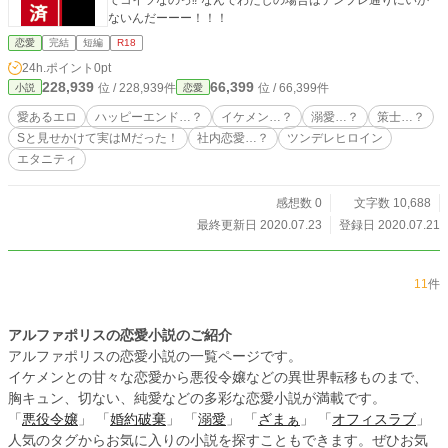
ないんだーーー！！！
恋愛
完結
短編
R18
24h.ポイント
0pt
228,939
66,399
位 / 228,939件
位 / 66,399件
小説
恋愛
愛あるエロ
ハッピーエンド…？
イケメン…？
溺愛…？
策士…？
Sと見せかけて実はMだった！
社内恋愛…？
ツンデレヒロイン
エタニティ
感想数 0
文字数 10,688
最終更新日 2020.07.23
登録日 2020.07.21
11
件
アルファポリスの恋愛小説のご紹介
アルファポリスの恋愛小説の一覧ページです。
イケメンとの甘々な恋愛から悪役令嬢などの異世界転移ものまで、
胸キュン、切ない、純愛などの多彩な恋愛小説が満載です。
「
悪役令嬢
」 「
婚約破棄
」 「
溺愛
」 「
ざまぁ
」 「
オフィスラブ
」
人気のタグからお気に入りの小説を探すこともできます。ぜひお気