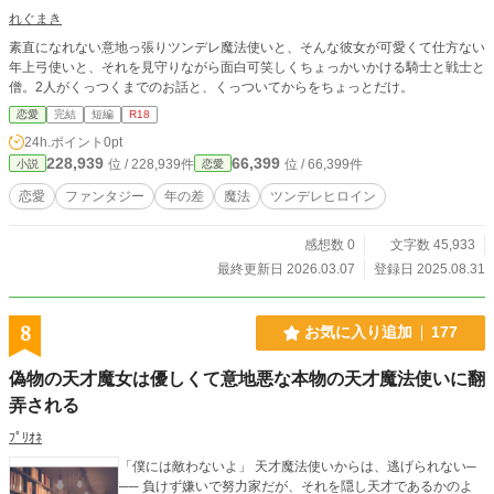
れぐまき
素直になれない意地っ張りツンデレ魔法使いと、そんな彼女が可愛くて仕方ない
年上弓使いと、それを見守りながら面白可笑しくちょっかいかける騎士と戦士と
僧。2人がくっつくまでのお話と、くっついてからをちょっとだけ。
恋愛
完結
短編
R18
24h.ポイント
0pt
228,939
66,399
位 / 228,939件
位 / 66,399件
小説
恋愛
恋愛
ファンタジー
年の差
魔法
ツンデレヒロイン
感想数 0
文字数 45,933
最終更新日 2026.03.07
登録日 2025.08.31
8
お気に入り追加
177
偽物の天才魔女は優しくて意地悪な本物の天才魔法使いに翻
弄される
ﾌﾟﾘｵﾈ
「僕には敵わないよ」 天才魔法使いからは、逃げられない─
── 負けず嫌いで努力家だが、それを隠し天才であるかのよ