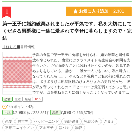
1
お気に入り追加
2,301
第一王子に婚約破棄されましたが平気です。私を大切にして
くださる男爵様に一途に愛されて幸せに暮らしますので・完
結
まほりろ
書籍情報
学園の食堂で第一王子に冤罪をかけられ、婚約破棄と国外追
放を命じられた。 食堂にはクラスメイトも生徒会の仲間も先
生もいた。 だが面倒なことに関わりたくないのか、皆見てみ
ぬふりをしている。 誰か……誰か一人でもいい、私の味方に
なってくれたら……。 そんなとき颯爽？と私の前に現れたの
は、ボサボサ頭に瓶底眼鏡のひょろひょろの男爵だった。 彼
が私を守ってくれるの？ ※ヒーローは最初弱くてかっこ悪い
ですが、回を重ねるごとに強くかっこよくなっていきます。
※ざまぁ有り、死ネタ有り ※他サイトにも投稿予定。 「Cop
恋愛
完結
短編
R15
yright（C）2021-九頭竜坂まほろん」
24h.ポイント
42pt
17,988
7,990
位 / 228,851件
位 / 66,375件
小説
恋愛
恋愛
異世界
ハッピーエンド
婚約破棄
完結済み
ざまぁ
不細工→イケメン
アホ王子
親バカ
溺愛