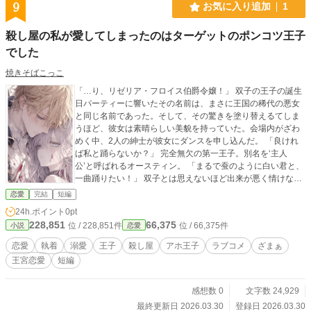
9
お気に入り追加
1
殺し屋の私が愛してしまったのはターゲットのポンコツ王子
でした
焼きそばこっこ
「…り、リゼリア・フロイス伯爵令嬢！」 双子の王子の誕生
日パーティーに響いたその名前は、まさに王国の稀代の悪女
と同じ名前であった。そして、その驚きを塗り替えるてしま
うほど、彼女は素晴らしい美貌を持っていた。会場内がざわ
めく中、2人の紳士が彼女にダンスを申し込んだ。 「良けれ
ば私と踊らないか？」 完全無欠の第一王子。別名を‘主人
公’と呼ばれるオースティン。 「まるで蚕のように白い君と、
一曲踊りたい！」 双子とは思えないほど出来が悪く情けない
ポンコツ王子、エリオット。 しかし、リゼリアが手を取った
恋愛
完結
短編
のは、人々に蔑まれるエリオットであった。 それは愛などで
24h.ポイント
0pt
はない。 殺し屋のリゼリア。彼女の次の任務は第二王子の暗
228,851
66,375
位 / 228,851件
位 / 66,375件
小説
恋愛
殺。 しかし、いくら絶好の暗殺の機会を得ても彼女は暗殺を
遂行できない。 どこまでも愚直で、愚かで、優しくて。 ただ
恋愛
執着
溺愛
王子
殺し屋
アホ王子
ラブコメ
ざまぁ
一人、自分をまっすぐに見つめ続けるエリオットに、彼女は
王宮恋愛
短編
恋をしてしまったのだ。しかし、その気持ちに気づくことは
出来ない。 任務と感情の狭間で揺れる中―― 王宮に仕組まれ
ていた陰謀が、すべてを暴き出す。
感想数 0
文字数 24,929
最終更新日 2026.03.30
登録日 2026.03.30