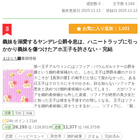
感想数 0
文字数 4,184
最終更新日 2025.11.13
登録日 2025.11.12
3
お気に入り追加
1,021
義妹を溺愛するヤンデレ公爵令息は、ハニートラップに引っ
かかり義妹を傷つけたアホ王子を許さない・完結
まほりろ
書籍情報
第一王子アルウィンにはソフィア・バウムガルトナー公爵令
嬢という婚約者候補がいた。 しかし王子は男爵令嬢のクロリ
スこそが【真実の愛】の相手だと信じて疑わなかった。 ある
日王子はクロリスにそそのかされ、顔も知らないソフィアを
悪女と決めつけ婚約者候補から外してしまう。 だがソフィ
アを婚約者候補から外した直後、ソフィアが絶世の美少女だ
と知った王子は彼女を手放すのが惜しくなる。 王子はソフィ
アを婚約者候補に戻そうとするが……。 ソフィアに、 「殿下
は私と同じ年であらせられるのに、すでに真実の愛のお相手
恋愛
完結
短編
を見つけられているのですね。羨ましいですわ。ぜひその方
24h.ポイント
21pt
と添い遂げてください。私、陰ながら殿下の恋を応援してお
26,193
11,377
位 / 228,851件
位 / 66,375件
小説
恋愛
ります」 と言われ振られてしまう。 その上、義妹を溺愛する
公爵令息を怒らせてしまい……。 「Copyright（C）2022-九
恋愛
ハッピーエンド
異世界
婚約破棄
ざまぁ
完結済み
頭竜坂まほろん」 ※無断転載を禁止します。 ※朗読動画の無