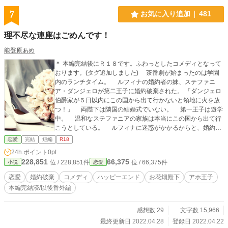
7
お気に入り追加
481
理不尽な連座はごめんです！
能登原あめ
＊ 本編完結後にＲ１８です。ふわっとしたコメディとなって
おります。(タグ追加しました) 茶番劇が始まったのは学園
内のランチタイム。 ルフィナの婚約者の妹、ステファニ
ア・ダンジェロが第二王子に婚約破棄された。 「ダンジェロ
伯爵家が５日以内にこの国から出て行かないと領地に火を放
つ！」 両陛下は隣国の結婚式でいない。 第一王子は遊学
中。 温和なステファニアの家族は本当にこの国から出て行
こうとしている。 ルフィナに迷惑がかかるからと、婚約者
のクレメンテ様は婚約解消を望まれた。 理不尽な要求にル
恋愛
完結
短編
R18
フィナは――。 ほんのりツンデレヒロインと影が薄いヒー
24h.ポイント
0pt
ローの話。 このようなタイトルですが、ざまぁはあっさ
228,851
66,375
位 / 228,851件
位 / 66,375件
小説
恋愛
り。スカッとではなく頭に花が咲いてる話なのでご注意下さ
い。 ＊ コメント欄のネタバレ配慮しておりませんのでご注
恋愛
婚約破棄
コメディ
ハッピーエンド
お花畑殿下
アホ王子
意下さい。 ＊ 本編８話程度＋Ｒ１５に毛が生えた程度の甘め
本編完結済/以後番外編
のエロ含む小話数話予定(Ｒシーンには※マークをつけます)
＊ 表紙はCanva様で作成した画像を使用しております。
感想数 29
文字数 15,966
最終更新日 2022.04.28
登録日 2022.04.22