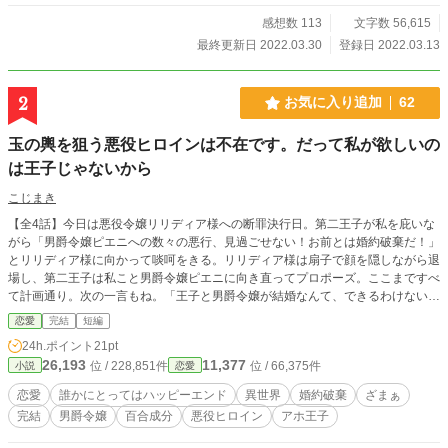
感想数 113
文字数 56,615
最終更新日 2022.03.30
登録日 2022.03.13
2
お気に入り追加
62
玉の輿を狙う悪役ヒロインは不在です。だって私が欲しいの
は王子じゃないから
こじまき
【全4話】今日は悪役令嬢リリディア様への断罪決行日。第二王子が私を庇いな
がら「男爵令嬢ピエニへの数々の悪行、見過ごせない！お前とは婚約破棄だ！」
とリリディア様に向かって啖呵をきる。リリディア様は扇子で顔を隠しながら退
場し、第二王子は私こと男爵令嬢ピエニに向き直ってプロポーズ。ここまですべ
て計画通り。次の一言もね。「王子と男爵令嬢が結婚なんて、できるわけないじ
ゃないですか。感情に振り回されて大事な婚約を破棄するような王子と結婚なん
恋愛
完結
短編
て、したくもないですし」※小説家になろうにも投稿してます
24h.ポイント
21pt
26,193
11,377
位 / 228,851件
位 / 66,375件
小説
恋愛
恋愛
誰かにとってはハッピーエンド
異世界
婚約破棄
ざまぁ
完結
男爵令嬢
百合成分
悪役ヒロイン
アホ王子