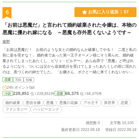
6
お気に入り追加
57
「お前は悪魔だ」と言われて婚約破棄された令嬢は、本物の
悪魔に攫われ嫁になる ～悪魔も存外悪くないようです～
柴野
「お前は悪魔だ！ お前のような女との婚約なんか破棄してやる！ 二度と私の
前に姿を現すな！」 婚約者であった第一王子オーメン様にそう罵られ、婚約破
棄されてしまったあたくし、ビリィ・ビルデー。 あらぬ罪で『悪魔』と呼ばれ
るようになり、ついには父から追放処分を受けてしまったあたくしの前に現れた
のは、黒づくめの紳士でした。 「お嬢さん、ボクと一緒に来てくれないかい」
「あなたは……？」 「ボクはそう――キミたちが『悪魔』と呼ぶ存在さ」 悪魔
恋愛
完結
短編
と呼ばれた令嬢が、悪魔の花嫁になって幸せを掴む物語。 ※小説家になろうに
24h.ポイント
0pt
も投稿しています。
228,851
66,375
位 / 228,851件
位 / 66,375件
小説
恋愛
婚約破棄
悪役令嬢
悪魔
悪魔の花嫁
アホ王子
異世界
恋愛
ファンタジー
ハッピーエンド
感想数 0
文字数 10,105
最終更新日 2022.09.18
登録日 2022.09.18