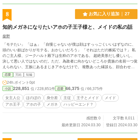
8
お気に入り追加
27
知的メガネになりたいアホの子王子様と、メイドの私の話
柴野
「モテたい」 「はぁ」 「自慢じゃないが僕は顔はすっっごくいいはずなのに、
頭のいい奴ばかりがモテる。おかしいだろう」 「それはただの嫉妬では？」 私
のご主人様、ジークハルト殿下は生粋のアホである。 超絶美形だし優しいし、
決して悪い人ではないのだ。ただ、為政者に向かないどころか貴族の名前一つ覚
えられない、王族にあるまじきアホなだけで。 複数あった縁談も、顔合わせを
行った時点で全て断られてしまって、婚約者がいない。 「よし決めた、僕は知
恋愛
完結
短編
的メガネを目指す！」 「……さようでございますか」 メガネをかけてもアホは
24h.ポイント
0pt
アホなままだろうけれど、メイドの私はジークハルト殿下の思いつきに付き合っ
228,851
66,375
位 / 228,851件
位 / 66,375件
小説
恋愛
て差し上げる。 知的メガネになんてならなくても、もう充分に素敵なのに――
なんて思いながら。 ※小説家になろうに重複投稿しています。
女主人公
ほのぼの
身分差
主従
王子とメイド
メイド
アホ王子
アホの子
メガネ
ハッピーエンド？
感想数 0
文字数 8,011
最終更新日 2024.03.30
登録日 2024.03.30