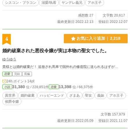
シスコン・ブラコン
溺愛/執着
ヤンデレ義兄
アホ王子
断配信も禁止します。 ※小説家になろうにも投稿していま
す。 ※表紙素材はあぐりりんこ様よりお借りしております。
※小説家になろう、異世界恋愛ジャンルランキング、2022/0
感想数 27
文字数 20,617
9/05朝と昼、日間14位まで上がった作品です！
最終更新日 2022.12.13
登録日 2022.12.07
4
お気に入り追加
2,218
婚約破棄された悪役令嬢が実は本物の聖女でした。
ゆうゆう
貴様とは婚約破棄だ！ 追放され馬車で国外れの修道院に送られるはずが…
恋愛
完結
長編
24h.ポイント
14pt
31,380
13,398
位 / 228,851件
位 / 66,375件
小説
恋愛
異世界
婚約破棄
ハッピーエンド
ざまあ
聖女
義妹
アホ王子
侯爵令嬢
文字数 157,979
最終更新日 2022.05.09
登録日 2021.11.07