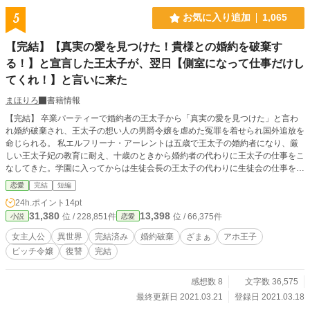
5
お気に入り追加
1,065
【完結】【真実の愛を見つけた！貴様との婚約を破棄す
る！】と宣言した王太子が、翌日【側室になって仕事だけし
てくれ！】と言いに来た
まほりろ
書籍情報
【完結】 卒業パーティーで婚約者の王太子から「真実の愛を見つけた」と言わ
れ婚約破棄され、王太子の想い人の男爵令嬢を虐めた冤罪を着せられ国外追放を
命じられる。 私エルフリーナ・アーレントは五歳で王太子の婚約者になり、厳
しい王太子妃の教育に耐え、十歳のときから婚約者の代わりに王太子の仕事をこ
なしてきた。学園に入ってからは生徒会長の王太子の代わりに生徒会の仕事をし
てきた。それなのに冤罪を着せて婚約破棄するなんて酷い。 実家の公爵家に帰
恋愛
完結
短編
れば、父と継母と腹違いの妹に罵られ、あざ笑われる。 父に物置に閉じ込めら
24h.ポイント
14pt
れた私は、家族と縁を切り身一つで他国に渡ることを決める。 翌日王太子が公
31,380
13,398
位 / 228,851件
位 / 66,375件
小説
恋愛
爵家にやってきて「エルフリーナ、君が側室になって王太子の仕事をしてくれな
いと、僕は愛するハンナと結婚できない！ 傷物の君を僕がもらって上げるから
女主人公
異世界
完結済み
婚約破棄
ざまぁ
アホ王子
側室になってくれ！」と言ってきた。 父と継母に裏切られた私は、王太子に無
ビッチ令嬢
復讐
完結
理やり拉致されてしまう……。 ざまぁ有り、残酷な描写あり、死ネタ有り。 全
18話、完結済みです。 表紙素材はあぐりりんこ様よりお借りしております。 小
説家になろう(ムーンライトノベルズ)、pixivにも投稿を予定しております。アル
感想数 8
文字数 36,575
ファポリスに先行投稿しております。 「Copyright（C）2021-九十九沢まほ
最終更新日 2021.03.21
登録日 2021.03.18
ろ」