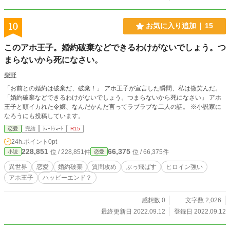
10
お気に入り追加
15
このアホ王子。婚約破棄などできるわけがないでしょう。つ
まらないから死になさい。
柴野
「お前との婚約は破棄だ、破棄！」 アホ王子が宣言した瞬間、私は微笑んだ。
「婚約破棄などできるわけがないでしょう。つまらないから死になさい」 アホ
王子と頭イカれた令嬢、なんだかんだ言ってラブラブな二人の話。 ※小説家に
なろうにも投稿しています。
恋愛
完結
ｼｮｰﾄｼｮｰﾄ
R15
24h.ポイント
0pt
228,851
66,375
位 / 228,851件
位 / 66,375件
小説
恋愛
異世界
恋愛
婚約破棄
質問攻め
ぶっ飛ばす
ヒロイン強い
アホ王子
ハッピーエンド？
感想数 0
文字数 2,026
最終更新日 2022.09.12
登録日 2022.09.12