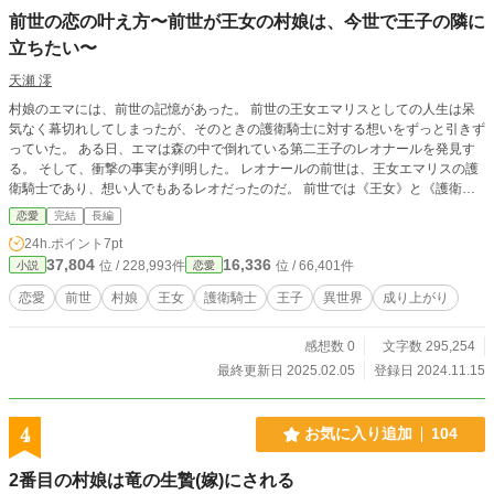
前世の恋の叶え方〜前世が王女の村娘は、今世で王子の隣に
立ちたい〜
天瀬 澪
村娘のエマには、前世の記憶があった。 前世の王女エマリスとしての人生は呆
気なく幕切れしてしまったが、そのときの護衛騎士に対する想いをずっと引きず
っていた。 ある日、エマは森の中で倒れている第二王子のレオナールを発見す
る。 そして、衝撃の事実が判明した。 レオナールの前世は、王女エマリスの護
衛騎士であり、想い人でもあるレオだったのだ。 前世では《王女》と《護衛騎
士》。 今世では《村娘》と《王子》。 立場の違いから身を引こうとしたエマだ
恋愛
完結
長編
ったが、レオナールが逃がしてはくれなかった。 それならばと、村娘のエマと
24h.ポイント
7pt
して、王子であるレオナールのそばにいることのできる立場を目指すことに決め
37,804
16,336
位 / 228,993件
位 / 66,401件
小説
恋愛
る。 けれど、平民であるエマが歩く道は、決して平坦な道ではなかった。 それ
でもエマは諦めない。 もう一度、大好きな人のそばに立つために。 前世で蓄え
恋愛
前世
村娘
王女
護衛騎士
王子
異世界
成り上がり
た知識と経験は、やがてエマの存在を周囲に知らしめていく―――…。 前世の
記憶に翻弄されながら逆境に立ち向かう、成り上がり恋愛ファンタジー。
感想数 0
文字数 295,254
最終更新日 2025.02.05
登録日 2024.11.15
4
お気に入り追加
104
2番目の村娘は竜の生贄(嫁)にされる