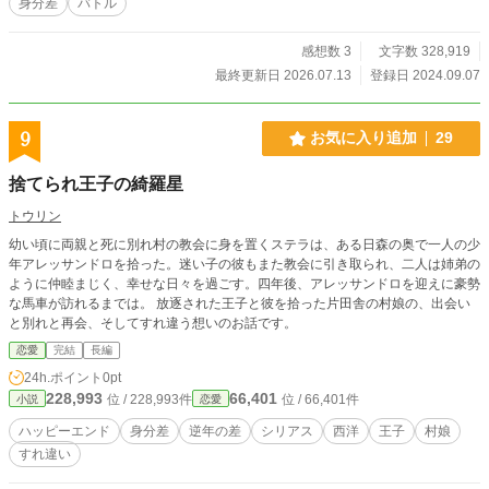
身分差
バトル
感想数 3
文字数 328,919
最終更新日 2026.07.13
登録日 2024.09.07
9
お気に入り追加
29
捨てられ王子の綺羅星
トウリン
幼い頃に両親と死に別れ村の教会に身を置くステラは、ある日森の奥で一人の少
年アレッサンドロを拾った。迷い子の彼もまた教会に引き取られ、二人は姉弟の
ように仲睦まじく、幸せな日々を過ごす。四年後、アレッサンドロを迎えに豪勢
な馬車が訪れるまでは。 放逐された王子と彼を拾った片田舎の村娘の、出会い
と別れと再会、そしてすれ違う想いのお話です。
恋愛
完結
長編
24h.ポイント
0pt
228,993
66,401
位 / 228,993件
位 / 66,401件
小説
恋愛
ハッピーエンド
身分差
逆年の差
シリアス
西洋
王子
村娘
すれ違い