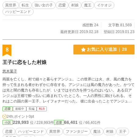
異世界
転生
強い女の子
恋愛
村娘
魔王
イケオジ
ハッピーエンド
感想数 24
文字数 81,569
最終更新日 2019.02.18
登録日 2019.01.23
8
お気に入り追加
28
王子に恋をした村娘
悠木菓子
両親を亡くし、村で細々と暮らすアンジュ。 この世界には火、水、風の魔力を
持って生まれる者がわずかに存在する。アンジュには風の魔力があった。かつて
は光と闇の魔力も存在したが、いまではその力を持つものはいない。 ある日ア
ンジュは王都で酔っ払いに絡まれていたところ、一人の男性に助けられる。 そ
れはこの国の第一王子、レイフォナーだった。 彼に出会ったことでアンジュの
運命の歯車が動き出す。 闇の魔力を持つ者が出現し、それによってアンジュの
恋愛
連載中
長編
R15
魔力にも変化が表れる。どうやら二百年前の最後の光魔法士と関係がありそう
24h.ポイント
0pt
で・・・？ 互いに惹かれながらも、身分差や婚約者候補という問題にぶつかる
228,993
66,401
位 / 228,993件
位 / 66,401件
小説
恋愛
アンジュとレイフォナーの恋の行方は・・・。 そして闇の魔力を持つ者と戦う
運命にあるアンジュは、世界を救うことができるのか―――。 ※小説家になろ
恋愛
ハッピーエンド
異世界
ファンタジー
魔法
村娘
王子
うにも投稿しています。