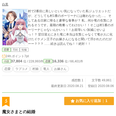
白黒
村で2番目に美しいといい気になっていた私ジュリエットだ
が、どうしても村1番のポーリーナには敵わなかった…。 そ
してある日家に帰ると豪華な食事が？ 私…何か竜の生贄にさ
れるそうです。最期の晩餐ってわけかい！！そこは村1番のポ
ーリーナじゃないんかいっ！！お前等いい加減にせいよ
っ！？ 翌日迎えにきた竜に本当は生贄じゃなくて竜が人に化
けたイケメン王子のお嫁さんになると聞いて浮かれたのだが
ーー？？？ ……続きは読んでね！！絶対！！
恋愛
完結
短編
24h.ポイント
7pt
37,804
16,336
位 / 228,993件
位 / 66,401件
小説
恋愛
恋愛
ラブコメ
村娘
竜人
お嫁さん
感想数 1
文字数 49,861
最終更新日 2020.08.21
登録日 2020.08.06
5
お気に入り追加
1
魔女さまとの結婚