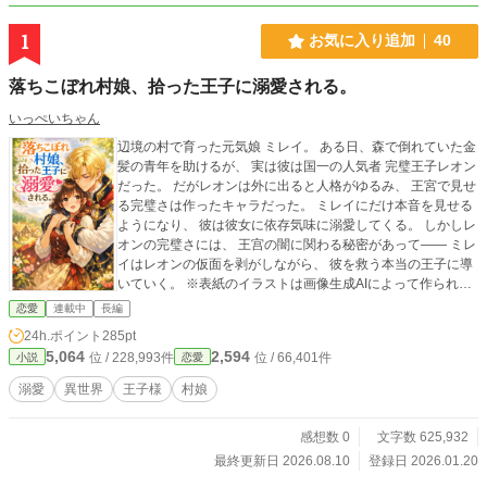
1
お気に入り追加
40
落ちこぼれ村娘、拾った王子に溺愛される。
いっぺいちゃん
辺境の村で育った元気娘 ミレイ。 ある日、森で倒れていた金
髪の青年を助けるが、 実は彼は国一の人気者 完璧王子レオン
だった。 だがレオンは外に出ると人格がゆるみ、 王宮で見せ
る完璧さは作ったキャラだった。 ミレイにだけ本音を見せる
ようになり、 彼は彼女に依存気味に溺愛してくる。 しかしレ
オンの完璧さには、 王宫の闇に関わる秘密があって—— ミレ
イはレオンの仮面を剥がしながら、 彼を救う本当の王子に導
いていく。 ※表紙のイラストは画像生成AIによって作られた
ものです。 ※この作品は「小説家になろう」でも同時投稿し
恋愛
連載中
長編
ています。
24h.ポイント
285pt
5,064
2,594
位 / 228,993件
位 / 66,401件
小説
恋愛
溺愛
異世界
王子様
村娘
感想数 0
文字数 625,932
最終更新日 2026.08.10
登録日 2026.01.20