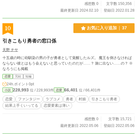
感想数 0
文字数 150,356
最終更新日 2024.02.10
登録日 2022.01.28
10
お気に入り追加
37
引きこもり勇者の窓口係
天野 チサ
十五歳の時に幼馴染の男の子が勇者として覚醒したルズ。 魔王を倒さなければ
ならない彼とはもう会えないと思っていたのだが……？ 旅に出ない……の？ ※
なろうにも掲載
恋愛
完結
短編
24h.ポイント
0pt
228,993
66,401
位 / 228,993件
位 / 66,401件
小説
恋愛
恋愛
ファンタジー
ラブコメ
勇者
村娘
引きこもり勇者
結果上手くいってる
恋愛要素は薄い
感想数 0
文字数 15,721
最終更新日 2022.05.06
登録日 2022.05.06