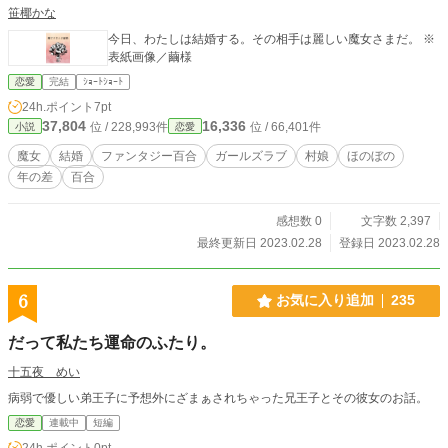
笹椰かな
今日、わたしは結婚する。その相手は麗しい魔女さまだ。 ※
表紙画像／繭様
恋愛
完結
ｼｮｰﾄｼｮｰﾄ
24h.ポイント
7pt
37,804
16,336
位 / 228,993件
位 / 66,401件
小説
恋愛
魔女
結婚
ファンタジー百合
ガールズラブ
村娘
ほのぼの
年の差
百合
感想数 0
文字数 2,397
最終更新日 2023.02.28
登録日 2023.02.28
6
お気に入り追加
235
だって私たち運命のふたり。
十五夜 めい
病弱で優しい弟王子に予想外にざまぁされちゃった兄王子とその彼女のお話。
恋愛
連載中
短編
24h.ポイント
0pt