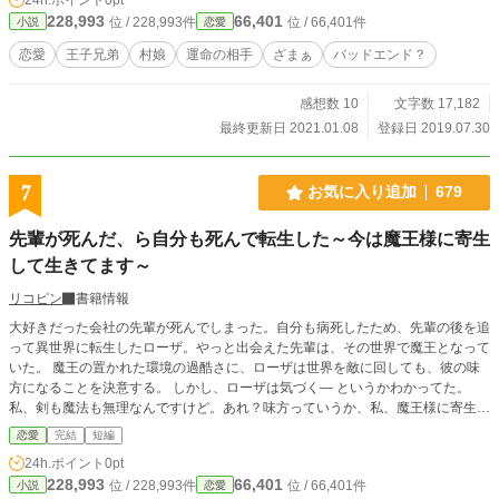
228,993
66,401
位 / 228,993件
位 / 66,401件
小説
恋愛
恋愛
王子兄弟
村娘
運命の相手
ざまぁ
バッドエンド？
感想数 10
文字数 17,182
最終更新日 2021.01.08
登録日 2019.07.30
7
お気に入り追加
679
先輩が死んだ、ら自分も死んで転生した～今は魔王様に寄生
して生きてます～
リコピン
書籍情報
大好きだった会社の先輩が死んでしまった。自分も病死したため、先輩の後を追
って異世界に転生したローザ。やっと出会えた先輩は、その世界で魔王となって
いた。 魔王の置かれた環境の過酷さに、ローザは世界を敵に回しても、彼の味
方になることを決意する。 しかし、ローザは気づく― というかわかってた。
私、剣も魔法も無理なんですけど。あれ？味方っていうか、私、魔王様に寄生し
てるだけ？ ※初っぱなから人が亡くなる表現があります。お気をつけ下さい ※
恋愛
完結
短編
コメディ、ほのぼの日常より、たまにダークのお話です
24h.ポイント
0pt
228,993
66,401
位 / 228,993件
位 / 66,401件
小説
恋愛