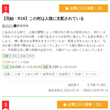
2
お気に入り追加
93
【完結・R18】この村は人狼に支配されている
堀川ぼり
書籍情報
とある小さな村で、人狼の襲撃によって殺された村人が発見された。 村に一人
で住むリズはその日の夜、人狼であるカイルが自宅に侵入している姿を発見して
しまう。 喰い殺される覚悟をするリズだったが、意味も分からないままに、な
ぜか違う意味で襲われることになってしまい──？ 人狼に惚れられたばっかり
に、可哀想な目に遭う村娘のお話です。 人狼ゲームっぽいことをしていますが
推理要素はなく、ただヒロインが人狼に性的に食べられて快楽堕ちします。 夜
恋愛
完結
短編
R18
パート22時、昼パート12時に更新。 三日くらいでサクッと終わる予定です。 ※
24h.ポイント
42pt
他サイトにも投稿しています
18,030
8,135
位 / 228,993件
位 / 66,401件
小説
恋愛
恋愛
人狼
人外×人間
無理矢理
快楽堕ち
村娘
ヤンデレ
感想数 0
文字数 21,995
最終更新日 2025.05.16
登録日 2025.05.14
3
お気に入り追加
111