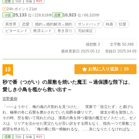
恋愛
完結
短編
R15
シーンあり。 ※ご都合主義。 4/25:追記 ※タグ追加（救済エンド、巻き戻り）
24h.ポイント
21pt
※救済その①、その②追加
25,133
10,923
位 / 228,618件
位 / 66,320件
小説
恋愛
異世界
恋愛
婚約→婚約解消→婚約
サンドバッグ
執着
狂愛
ビターエンド
救済エンド
巻き戻り
完結保証
感想数 3
文字数 50,398
最終更新日 2025.05.12
登録日 2025.04.09
13
お気に入り追加
35
秒で番（つがい）の屋敷を焼いた魔王 ～過保護な陛下は、
愛しき小鳥を檻から救い出す～
宮野夏樹
​「――ようやく、俺の魂の片割れを見つけた」 ​実家で「役立たず」と虐げら
れ、極寒の冬に石畳を磨かされていた伯爵令嬢リリア。 彼女が死を覚悟した
その時、空を裂いて現れたのは、漆黒の角を持つ最強の魔王ゼノスだった。ゼノ
スは、リリアを泣かせた実父たちが言い訳をする間もなく、指先一つで屋敷ごと
絶望を焼き払う。 「俺の番に指一根触れるな。……灰になりたくなければな」
​魔王城へさらわれたリリアを待っていたのは、恐ろしい拷問ではなく、甘すぎ
恋愛
完結
短編
R15