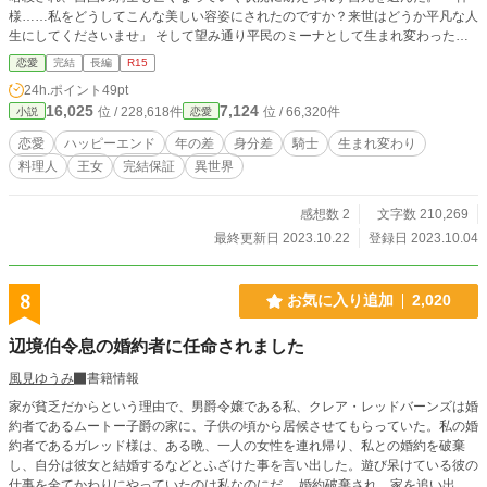
様……私をどうしてこんな美しい容姿にされたのですか？来世はどうか平凡な人
生にしてくださいませ」 そして望み通り平民のミーナとして生まれ変わった彼
女はのびのびと平和に楽しく生きていた。お金はないけど、自由で幸せ！最高！
恋愛
完結
長編
R15
そんなある日ミーナはボロボロの男を助ける。その男は……自分がキャロライン
24h.ポイント
49pt
だった頃に最期まで自分を護ってくれた護衛騎士の男ライナスだった。死んだよ
16,025
7,124
位 / 228,618件
位 / 66,320件
小説
恋愛
うな瞳で生きている彼に戸惑いを覚える。 ミーナの恋のお話です。ミーナを好
きな魅力的な男達も沢山現れて……彼女は最終的に誰を選ぶのか？
恋愛
ハッピーエンド
年の差
身分差
騎士
生まれ変わり
料理人
王女
完結保証
異世界
感想数 2
文字数 210,269
最終更新日 2023.10.22
登録日 2023.10.04
8
お気に入り追加
2,020
辺境伯令息の婚約者に任命されました
風見ゆうみ
書籍情報
家が貧乏だからという理由で、男爵令嬢である私、クレア・レッドバーンズは婚
約者であるムートー子爵の家に、子供の頃から居候させてもらっていた。私の婚
約者であるガレッド様は、ある晩、一人の女性を連れ帰り、私との婚約を破棄
し、自分は彼女と結婚するなどとふざけた事を言い出した。遊び呆けている彼の
仕事を全てかわりにやっていたのは私なのにだ。 婚約破棄され、家を追い出さ