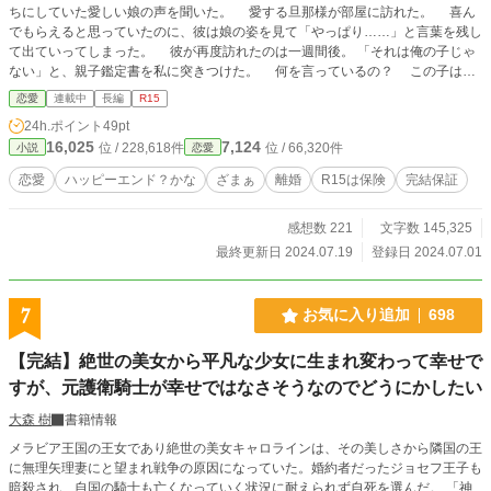
ちにしていた愛しい娘の声を聞いた。 愛する旦那様が部屋に訪れた。 喜ん
でもらえると思っていたのに、彼は娘の姿を見て「やっぱり……」と言葉を残し
て出ていってしまった。 彼が再度訪れたのは一週間後。 「それは俺の子じゃ
ない」と、親子鑑定書を私に突きつけた。 何を言っているの？ この子は正
真正銘、貴方の子なのに？ 彼は話しも聞かず、私を屋敷から追い出した。
恋愛
連載中
長編
R15
そして、私を追い出すよう命令された専属侍女から、「私、妊娠しているの。
24h.ポイント
49pt
旦那様の子よ」と告げられた。 愛し、愛されて結婚したのに、彼は私を裏切
16,025
7,124
位 / 228,618件
位 / 66,320件
小説
恋愛
っていた……。 途方にくれる私だったが、顔を真っ赤にして泣く娘を見て
「私が守らなきゃ」と立ち上がった。 不実な男なんか、こっちから捨てて
恋愛
ハッピーエンド？かな
ざまぁ
離婚
R15は保険
完結保証
やる！ この子は私が立派に育てるわ！ ーーーーーーーーーーーーーーーーー
プロローグ＋４３話＋エピローグの全４５話です。 執筆は完了しています
感想数 221
文字数 145,325
ので、手直しが終わり次第順次投稿致します。 設定はゆるいです。 楽しん
でいただければ幸いです。
最終更新日 2024.07.19
登録日 2024.07.01
7
お気に入り追加
698
【完結】絶世の美女から平凡な少女に生まれ変わって幸せで
すが、元護衛騎士が幸せではなさそうなのでどうにかしたい
大森 樹
書籍情報
メラビア王国の王女であり絶世の美女キャロラインは、その美しさから隣国の王
に無理矢理妻にと望まれ戦争の原因になっていた。婚約者だったジョセフ王子も
暗殺され、自国の騎士も亡くなっていく状況に耐えられず自死を選んだ。 「神