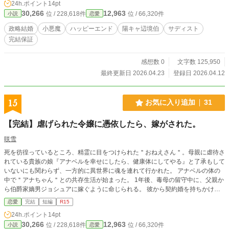
24h.ポイント
14pt
上”に収まったはずの生活。 フィオナは日々レオナールへの依存度を高めること
30,266
12,963
位 / 228,618件
位 / 66,320件
小説
恋愛
で、より確実に彼を支配しようとする。 しかし、夫の過去───かつて壊した令
嬢───その存在を知った瞬間から、フィオナの心にわずかな歪みが生まれる。
政略結婚
小悪魔
ハッピーエンド
陽キャ辺境伯
サディスト
さらに街での買い物中、野党に襲われた夜。レオナールの“陽気な仮面”が剥が
完結保証
れ、血に濡れた狂気の笑顔を見たとき───。 （この人は、本物だ） 逃げられな
い。けれど逃げる気もない。 小悪魔令嬢とサディスティック辺境伯の、甘く狂
った愛が今、静かに幕を開ける───。 ​※アルファポリス直接投稿にあたり、見
感想数 0
文字数 125,950
やすさを重視し、改行を行ったブラッシュアップ版としてお届けします。 ※4/2
最終更新日 2026.04.23
登録日 2026.04.12
3 21:00更新分にて完結いたします。
15
お気に入り追加
31
【完結】虐げられた令嬢に憑依したら、嫁がされた。
咲雪
死を彷徨っているところ、精霊に目をつけられた＂おねえさん＂。母親に虐待さ
れている貴族の娘『アナベルを幸せにしたら、健康体にしてやる』と了承もして
いないにも関わらず、一方的に異世界に魂を連れて行かれた。 アナベルの体の
中で＂アナちゃん＂との共存生活が始まった。 1年後、毒母の留守中に、父親か
ら伯爵家嫡男ジョシュアに嫁ぐように命じられる。 彼から契約婚を持ちかけら
れ応じたが、、、。 ＊予約投稿済み ＊ご都合主義
恋愛
完結
短編
R15
24h.ポイント
14pt
30,266
12,963
位 / 228,618件
位 / 66,320件
小説
恋愛