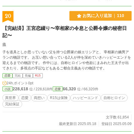
20
お気に入り追加
110
【完結済】王宮恋綴り〜宰相家の令息と公爵令嬢の秘密日
記〜
侑
子を道具としか思っていない父を持つ公爵家の娘エリシアと、 宰相家の嫡男ア
ランの物語です。 お互い想い合っている2人が仲を深めていきハッピーエンドを
迎えるまでの物語です。 作中には、自称ヒロインや色欲にまみれた王太子が出
てきたり、多視点の手記などもあるご都合主義ありの物語です。
恋愛
完結
長編
R15
24h.ポイント
0pt
228,618
66,320
位 / 228,618件
位 / 66,320件
小説
恋愛
異世界
恋愛
両想い
R15は保険
ハッピーエンド
自称ヒロイン
完結保証
文字数 61,854
最終更新日 2025.05.18
登録日 2025.05.09