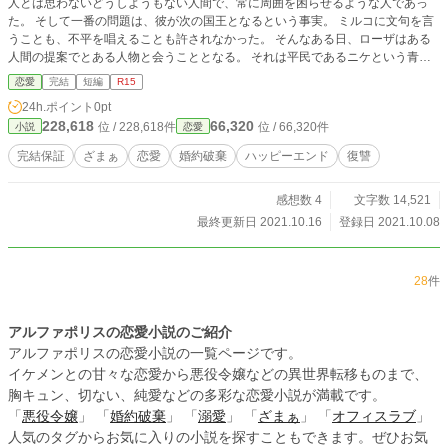
人とは思わないどうしようもない人間で、常に周囲を困らせるような人であっ
た。 そして一番の問題は、彼が次の国王となるという事実。 ミルコに文句を言
うことも、不平を唱えることも許されなかった。 そんなある日、ローザはある
人間の提案でとある人物と会うこととなる。 それは平民であるニケという青
年。 彼の顔はミルコに瓜二つで見た目はどちらか区別がつかないほどであっ
恋愛
完結
短編
R15
た。 ローザとニケの出逢い。 二人が出会い、惹かれ合うことによって、大きな
24h.ポイント
0pt
計画が動き出すのであった。
228,618
66,320
位 / 228,618件
位 / 66,320件
小説
恋愛
完結保証
ざまぁ
恋愛
婚約破棄
ハッピーエンド
復讐
感想数 4
文字数 14,521
最終更新日 2021.10.16
登録日 2021.10.08
28
件
アルファポリスの恋愛小説のご紹介
アルファポリスの恋愛小説の一覧ページです。
イケメンとの甘々な恋愛から悪役令嬢などの異世界転移ものまで、
胸キュン、切ない、純愛などの多彩な恋愛小説が満載です。
「
悪役令嬢
」 「
婚約破棄
」 「
溺愛
」 「
ざまぁ
」 「
オフィスラブ
」
人気のタグからお気に入りの小説を探すこともできます。ぜひお気