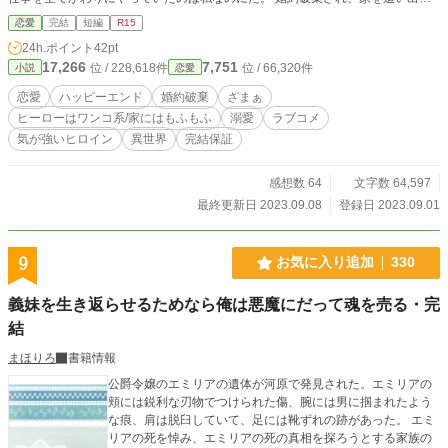
れてしまった私の前に現れたのは、ジュード辺境伯家の次男のイーサンだった。
恋愛
完結
短編
R15
ガレッド様が連れ帰ってきた女性は彼の元婚約者だという事がわかり、私を気の
24h.ポイント
42pt
毒に思ってくれた彼は、私を彼の家に招き入れてくれることになって……。 ※
17,266
7,751
位 / 228,618件
位 / 66,320件
小説
恋愛
筆者が考えた異世界の世界観であり、設定はゆるゆるで、ご都合主義です。クズ
がいますので、ご注意下さい。
恋愛
ハッピーエンド
婚約破棄
ざまぁ
ヒーローはワンコ系/家にはもふもふ
溺愛
ラブコメ
気が強いヒロイン
異世界
完結保証
感想数 64
文字数 64,597
最終更新日 2023.09.08
登録日 2023.09.01
9
お気に入り追加
330
義妹を生き返らせるためなら俺は悪魔にだって魂を売る・完
結
まほりろ
書籍情報
公爵令嬢のエミリアの遺体が河原で発見された。エミリアの
頬には鋭利な刃物でつけられた傷、腕には男に掴まれたよう
な痕、肩は脱臼していて、足には靴ずれの跡があった。 エミ
リアの死を悼み、エミリアの死の真相を探ろうとする家族の