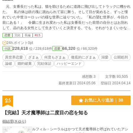
元、女番長だった私は、猫を助けるために道路に飛び出してトラックに轢かれ
た。 私の体は鉄の塊に跳ねられて宙に舞う。そして目が覚めると、ずっと憧
れていた中世ヨーロッパの様な世界に辿りついた。 「私の望む世界が、今目の
前にある！」 令嬢に生まれ変わった私は女番長だった前世の自分とはお別れ
して、品のある女性として生きていくと決意する。でも、それがうまくいかな
い…… 初日から女子生徒の言いがかりを論破して、不良達を返り打ちにして
恋愛
完結
長編
R15
しまった……さらに、浮気者で税金を無駄遣いする第一王子を失脚させる事
24h.ポイント
0pt
に…… その後、第二王子から溺愛されて、最終的に王妃まで成り上がっ
228,618
66,320
位 / 228,618件
位 / 66,320件
小説
恋愛
て…… 2話で濡れ衣を着せてきた女子を論破して、3話で不良を返り打ちにし
ます。浮気者の第一王子は、10話、11話で論破して、12話で極刑を言い渡し
異世界恋愛
ざまぁ
何度もざまぁ
徹底的にざまぁ
溺愛
公開処刑
て、15話ギロチンを使った公開処刑をします。第二王子からは溺愛されます。
論破
婚約破棄
完結保証
ハッピーエンド
「サクッと読めて心に残る小説」を目指して書きました。是非、最後までお付き
合い下さいm(_ _)
感想数 3
文字数 93,505
最終更新日 2024.05.06
登録日 2024.04.14
25
お気に入り追加
38
【完結】天才魔導師は二度目の恋を知る
樹結理(きゆり)
ルフィル・シーラルはかつて天才魔導師と呼ばれていたアシ