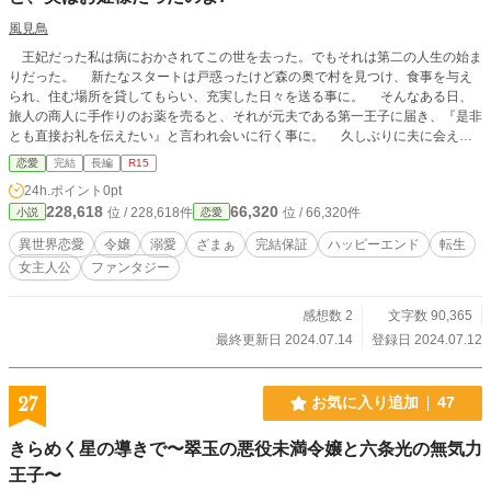
風見鳥
王妃だった私は病におかされてこの世を去った。でもそれは第二の人生の始ま
りだった。 新たなスタートは戸惑ったけど森の奥で村を見つけ、食事を与え
られ、住む場所を貸してもらい、充実した日々を送る事に。 そんなある日、
旅人の商人に手作りのお薬を売ると、それが元夫である第一王子に届き、『是非
とも直接お礼を伝えたい』と言われ会いに行く事に。 久しぶりに夫に会える
のはとても嬉しい。でも私が王妃の生まれ変わりだなんて分かるはずがない。そ
恋愛
完結
長編
R15
う思っていたのだが…… 「サクッと読めて心に残る小説」を意識して書きまし
24h.ポイント
0pt
た。完結保証です。３連休中に全話投稿します！
228,618
66,320
位 / 228,618件
位 / 66,320件
小説
恋愛
異世界恋愛
令嬢
溺愛
ざまぁ
完結保証
ハッピーエンド
転生
女主人公
ファンタジー
感想数 2
文字数 90,365
最終更新日 2024.07.14
登録日 2024.07.12
27
お気に入り追加
47
きらめく星の導きで〜翠玉の悪役未満令嬢と六条光の無気力
王子〜