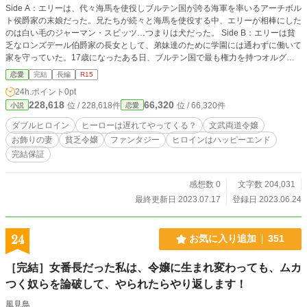
Side A：エリーは、代々海馬を使役しブルテン国が誇る海軍を率いるアーチボル
ト侯爵家の末娘だった。兄たちが続々と海馬を使役する中、エリーが相棒にした
のは白い毛のジャーマン・スピッツ…つまりは犬だった。 Side B：エリーは貧
乏なロンズデール伯爵家の長女として、弟妹達のために学園には通わずに働いて
家を守っていた。17歳になったある日、ブルテン国で最も権力を持つオルグレ
ン公爵家の令息が「妻になってほしい」とエリーを訪ねてきた。 ーーーー 章ご
恋愛
完結
長編
R15
とにエリーAとエリーBの話が進みます。 ヒーローとの恋愛展開は最後の最後ま
24h.ポイント
0pt
で見当たらないですが、ヒーロー候補たちは途中でじゃんじゃん出すので誰にな
228,618
66,320
位 / 228,618件
位 / 66,320件
小説
恋愛
るのか楽しみにしてください。 スピンオフ作品として『理想の女性を見つけた
時には、運命の人を愛人にして白い結婚を宣言していました』があります。 全6
ダブルヒロイン
ヒーローは遅れてやってくる？
文武両道令嬢
章＋エピローグ 完結まで執筆済み。 一日二話更新。第三章から一日四話更新。
お飾りの妻
貧乏令嬢
ファンタジー
ヒロインはハッピーエンド
完結保証
感想数 0
文字数 204,031
最終更新日 2023.07.17
登録日 2023.06.24
24
お気に入り追加
351
［完結］女番長だった私は、令嬢に生まれ変わっても、ムカ
つく奴らを論破して、やられたらやり返します！
風見鳥