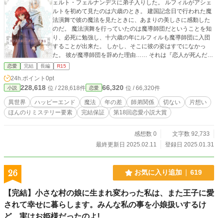
ェルト・フェルナンデスに弟子入りした。 ルフィルがアシェ
ルトを初めて見たのは六歳のとき。 建国記念日で行われた魔
法演舞で彼の魔法を見たときに、あまりの美しさに感動した
のだ。 魔法演舞を行っていたのは魔導師団だということを知
り、必死に勉強し、十六歳の年にルフィルも魔導師団に入団
することが出来た。 しかし、そこに彼の姿はすでになかっ
た。 彼が魔導師団を辞めた理由…… それは『恋人が死んだ』
からだった…… ルフィルはなんとかアシェルトを探し出し、
恋愛
完結
長編
R15
弟子入りするも、アシェルトはいまだに過去を引き摺ってい
24h.ポイント
0pt
た。 ルフィルは恋人の死に囚われたままのアシェルトを解き
228,618
66,320
位 / 228,618件
位 / 66,320件
小説
恋愛
放つことが出来るのか…… 弟子の切ない片想い。過去の恋人
を忘れられない天才魔導師。 不器用な二人の恋の行方は……
異世界
ハッピーエンド
魔法
年の差
師弟関係
切ない
片想い
※R15指定は念のためです。 ※登場人物は貴族ですが、貴族
ほんのりミステリー要素
完結保証
第18回恋愛小説大賞
設定はゆるゆるです。 ※こちらの作品は小説家になろう、カ
クヨムにも掲載中。 ※完結保証。
感想数 0
文字数 92,733
最終更新日 2025.02.11
登録日 2025.01.31
26
お気に入り追加
619
【完結】小さな村の娘に生まれ変わった私は、また王子に愛
されて幸せに暮らします。みんな私の事を小娘扱いするけ
ど、実はお姫様だったのよ!