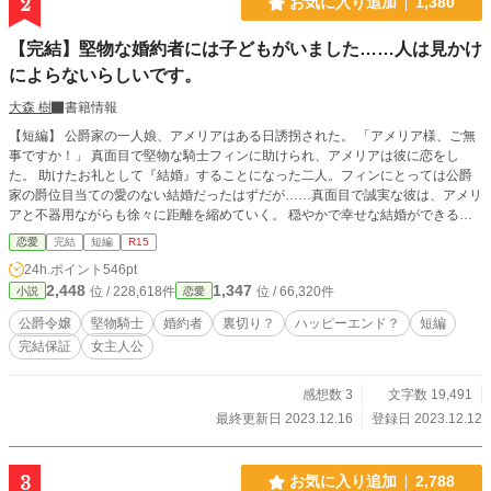
2
お気に入り追加
1,380
【完結】堅物な婚約者には子どもがいました……人は見かけ
によらないらしいです。
大森 樹
書籍情報
【短編】 公爵家の一人娘、アメリアはある日誘拐された。 「アメリア様、ご無
事ですか！」 真面目で堅物な騎士フィンに助けられ、アメリアは彼に恋をし
た。 助けたお礼として『結婚』することになった二人。フィンにとっては公爵
家の爵位目当ての愛のない結婚だったはずだが……真面目で誠実な彼は、アメリ
アと不器用ながらも徐々に距離を縮めていく。 穏やかで幸せな結婚ができると
思っていたのに、フィンの前の彼女が現れて『あの人の子どもがいます』と言っ
恋愛
完結
短編
R15
てきた。嘘だと思いきや、その子は本当に彼そっくりで…… あの堅物婚約者
24h.ポイント
546pt
に、まさか子どもがいるなんて。人は見かけによらないらしい。 ★アメリアと
2,448
1,347
位 / 228,618件
位 / 66,320件
小説
恋愛
フィンは結婚するのか、しないのか……二人の恋の行方をお楽しみください。
公爵令嬢
堅物騎士
婚約者
裏切り？
ハッピーエンド？
短編
完結保証
女主人公
感想数 3
文字数 19,491
最終更新日 2023.12.16
登録日 2023.12.12
3
お気に入り追加
2,788