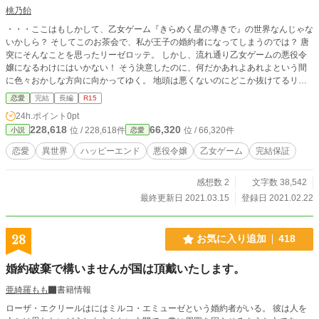
桃乃飴
・・・ここはもしかして、乙女ゲーム『きらめく星の導きで』の世界なんじゃな
いかしら？ そしてこのお茶会で、私が王子の婚約者になってしまうのでは？ 唐
突にそんなことを思ったリーゼロッテ。 しかし、流れ通り乙女ゲームの悪役令
嬢になるわけにはいかない！ そう決意したのに、何だかあれよあれよという間
に色々おかしな方向に向かってゆく。 地頭は悪くないのにどこか抜けてるリー
ゼロッテの明日はどっちだ！？ ********** 悪役令嬢ものですがタイトル通り、主
恋愛
完結
長編
R15
人公は悪役未満です。 何百番煎じかわかりませんがどうぞお付き合いください
24h.ポイント
0pt
ませ。 王道をこれでもかと詰め込んでみたくて書いてみておりましたが、書き
228,618
66,320
位 / 228,618件
位 / 66,320件
小説
恋愛
終わってみたら全然でした。 意欲が湧けばシリーズものにしたくて、その謂わ
ば導入としてのお話になります。 本編執筆完了・2/22に朝と夜1話ずつ、2/23以
恋愛
異世界
ハッピーエンド
悪役令嬢
乙女ゲーム
完結保証
降0:00〜完結まで毎日1話ずつ予約投稿済みで完結保証致しますので安心してご
覧ください。 文字数的に長編かどうか微妙ですが、既に短編として投稿してい
感想数 2
文字数 38,542
る別作品二つの数倍の文字数なので長編とさせて頂いております。 R15は保険
です。 2021/3/15本編完結。 思いの外ある脇役のキャラが立ってくれたのでそ
最終更新日 2021.03.15
登録日 2021.02.22
ちらをメインとした番外編を計画中です。 一先ず完結とさせていただきます。
28
お気に入り追加
418
婚約破棄で構いませんが国は頂戴いたします。
亜綺羅もも
書籍情報
ローザ・エクリールはにはミルコ・エミューゼという婚約者がいる。 彼は人を