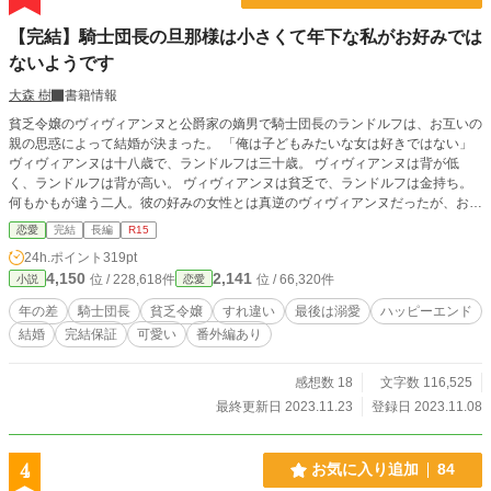
【完結】騎士団長の旦那様は小さくて年下な私がお好みでは
ないようです
大森 樹
書籍情報
貧乏令嬢のヴィヴィアンヌと公爵家の嫡男で騎士団長のランドルフは、お互いの
親の思惑によって結婚が決まった。 「俺は子どもみたいな女は好きではない」
ヴィヴィアンヌは十八歳で、ランドルフは三十歳。 ヴィヴィアンヌは背が低
く、ランドルフは背が高い。 ヴィヴィアンヌは貧乏で、ランドルフは金持ち。
何もかもが違う二人。彼の好みの女性とは真逆のヴィヴィアンヌだったが、お金
の恩があるためなんとか彼の妻になろうと奮闘する。そんな中ランドルフはぶっ
恋愛
完結
長編
R15
きらぼうで冷たいが、とろこどころに優しさを見せてきて……！？ 貧乏令嬢×不
24h.ポイント
319pt
器用な騎士の年の差ラブストーリーです。必ずハッピーエンドにします。
4,150
2,141
位 / 228,618件
位 / 66,320件
小説
恋愛
年の差
騎士団長
貧乏令嬢
すれ違い
最後は溺愛
ハッピーエンド
結婚
完結保証
可愛い
番外編あり
感想数 18
文字数 116,525
最終更新日 2023.11.23
登録日 2023.11.08
4
お気に入り追加
84