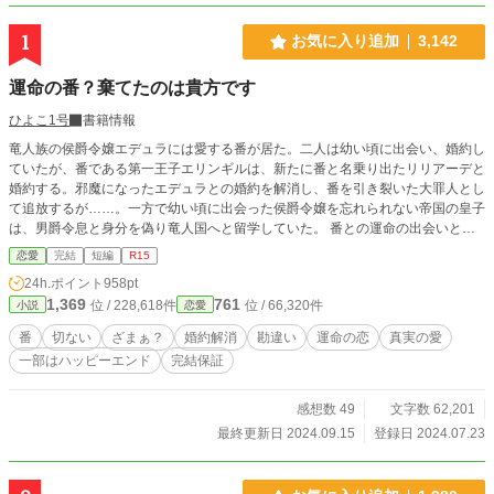
1
お気に入り追加
3,142
運命の番？棄てたのは貴方です
ひよこ1号
書籍情報
竜人族の侯爵令嬢エデュラには愛する番が居た。二人は幼い頃に出会い、婚約し
ていたが、番である第一王子エリンギルは、新たに番と名乗り出たリリアーデと
婚約する。邪魔になったエデュラとの婚約を解消し、番を引き裂いた大罪人とし
て追放するが……。一方で幼い頃に出会った侯爵令嬢を忘れられない帝国の皇子
は、男爵令息と身分を偽り竜人国へと留学していた。 番との運命の出会いと別
離の物語。番でない人々の貫く愛。 ※自己設定満載ですので気を付けてくださ
恋愛
完結
短編
R15
い。 ※性描写はないですが、一線を越える個所もあります ※多少の残酷表現あ
24h.ポイント
958pt
ります。 以上２点からセルフレイティング
1,369
761
位 / 228,618件
位 / 66,320件
小説
恋愛
番
切ない
ざまぁ？
婚約解消
勘違い
運命の恋
真実の愛
一部はハッピーエンド
完結保証
感想数 49
文字数 62,201
最終更新日 2024.09.15
登録日 2024.07.23