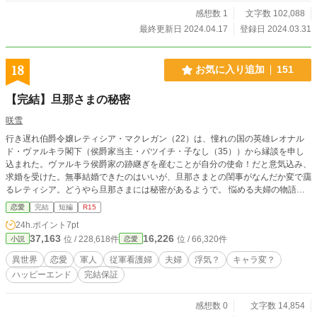
感想数 1
文字数 102,088
最終更新日 2024.04.17
登録日 2024.03.31
18
お気に入り追加
151
【完結】旦那さまの秘密
咲雪
行き遅れ伯爵令嬢レティシア・マクレガン（22）は、憧れの国の英雄レオナル
ド・ヴァルキラ閣下（侯爵家当主・バツイチ・子なし（35））から縁談を申し
込まれた。ヴァルキラ侯爵家の跡継ぎを産むことが自分の使命！だと意気込み、
求婚を受けた。無事結婚できたのはいいが、旦那さまとの閨事がなんだか変で靄
るレティシア。どうやら旦那さまには秘密があるようで。 悩める夫婦の物語
（？） ※全10話完結、予約投稿済み。 ※センシティブな内容が含まれます。 ※
恋愛
完結
短編
R15
閣下の年齢（32）→（35）に変更しました。 ※戦闘シーンは皆無です。 ※ご都
24h.ポイント
7pt
合展開あり。
37,163
16,226
位 / 228,618件
位 / 66,320件
小説
恋愛
異世界
恋愛
軍人
従軍看護婦
夫婦
浮気？
キャラ変？
ハッピーエンド
完結保証
感想数 0
文字数 14,854