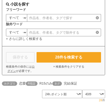
小説を探す
フリーワード
除外ワード
+ さらに詳しく検索する
保存する
28
件を検索する
検索条件の保存には
ロ
× 検索条件をクリアする
グイン
が必要です。
恋愛
R15のみ
完結保証
カテゴリ
R指定
タグ
28
件