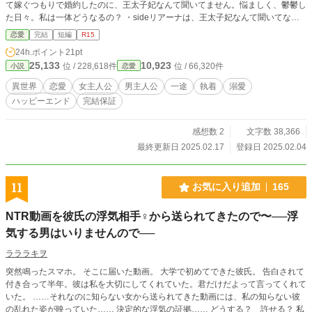
て嫁ぐつもりで婚約したのに、王太子妃なんて聞いてません。悩ましく、鬱鬱し
た日々。私は一体どうなるの？ ・sideリアーナは、王太子妃なんて聞いてな
い！と悩むところから始まります。 ・sideアレンディオは、とにかくアレンデ
恋愛
完結
短編
R15
ィオが頑張る話です。 ※番外編含め全28話完結、予約投稿済みです。 ※ご都合
24h.ポイント
21pt
展開ありです。
25,133
10,923
位 / 228,618件
位 / 66,320件
小説
恋愛
異世界
恋愛
女主人公
男主人公
一途
執着
溺愛
ハッピーエンド
完結保証
感想数 2
文字数 38,366
最終更新日 2025.02.17
登録日 2025.02.04
11
お気に入り追加
165
NTR動画を彼氏の浮気相手♀から送られてきたので〜──浮
気する男はいりませんので──
ラララキヲ
突然鳴ったスマホ。 そこに届いた動画。 大学で初めてできた彼氏。 告白されて
付き合って半年。彼は私を大切にしてくれていた。君だけだよって言ってくれて
いた。 ……それなのに知らない女から送られてきた動画には、私の知らない彼
の乱れた姿が映っていた…… 決定的な浮気の証拠…… どうする？ 許せる？ 私