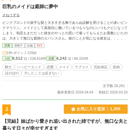
巨乳のメイドは庭師に夢中
さねうずる
ピンクブロンドの派手な髪と大きすぎる胸であらぬ誤解を受けることの多いピン
クマリリン。メイドとして真面目に働いているつもりなのにいつもクビになって
しまう。初恋もまだだった彼女がやっとの思いで雇ってもらえたお屋敷にいたの
は、大きくて無口な庭師のエバンスさん。彼のことが気になる彼女は、、、、
恋愛
連載中
短編
R15
24h.ポイント
120pt
9,512
4,242
位 / 228,618件
位 / 66,320件
小説
恋愛
騎士
ハッピーエンド
恋愛
メイド
ラブコメ
完結保証
筋肉
ほのぼの
大したことは起きない
文字数 28,281
最終更新日 2026.04.04
登録日 2026.03.20
5
お気に入り追加
1,355
【完結】妹ばかり愛され追い出された姉ですが、無口な夫と
暮らす日々が幸せすぎます