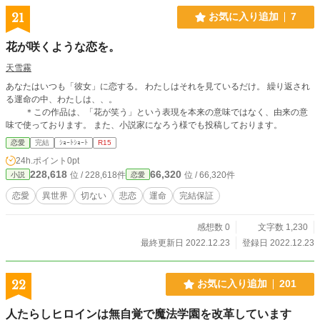
21
お気に入り追加
7
花が咲くような恋を。
天雪霧
あなたはいつも「彼女」に恋する。 わたしはそれを見ているだけ。 繰り返され
る運命の中、わたしは、、。
＊この作品は、「花が笑う」という表現を本来の意味ではなく、由来の意
味で使っております。 また、小説家になろう様でも投稿しております。
恋愛
完結
ｼｮｰﾄｼｮｰﾄ
R15
24h.ポイント
0pt
228,618
66,320
位 / 228,618件
位 / 66,320件
小説
恋愛
恋愛
異世界
切ない
悲恋
運命
完結保証
感想数 0
文字数 1,230
最終更新日 2022.12.23
登録日 2022.12.23
22
お気に入り追加
201
人たらしヒロインは無自覚で魔法学園を改革しています