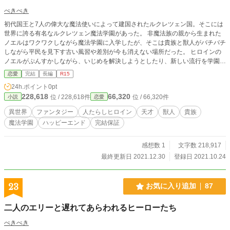
ぺきぺき
初代国王と7人の偉大な魔法使いによって建国されたルクレツェン国。そこには
世界に誇る有名なルクレツェン魔法学園があった。 非魔法族の親から生まれた
ノエルはワクワクしながら魔法学園に入学したが、そこは貴族と獣人がバチバチ
しながら平民を見下す古い風習や差別が今も消えない場所だった。 ヒロインの
ノエルがぷんすかしながら、いじめを解決しようとしたり、新しい流行を学園に
取り入れようとしたり、自分の夢を追いかけたり、恋愛したりする話。 ーーー
恋愛
完結
長編
R15
ー 7章構成、最終話まで執筆済み 章ごとに異なる主人公がヒロインにたらされ
24h.ポイント
0pt
ます ヒロイン視点は第7章にて 作者の別作品『わがまま姉のせいで8歳で大聖女
228,618
66,320
位 / 228,618件
位 / 66,320件
小説
恋愛
になってしまいました』の隣の国のお話です。
異世界
ファンタジー
人たらしヒロイン
天才
獣人
貴族
魔法学園
ハッピーエンド
完結保証
感想数 1
文字数 218,917
最終更新日 2021.12.30
登録日 2021.10.24
23
お気に入り追加
87
二人のエリーと遅れてあらわれるヒーローたち
ぺきぺき