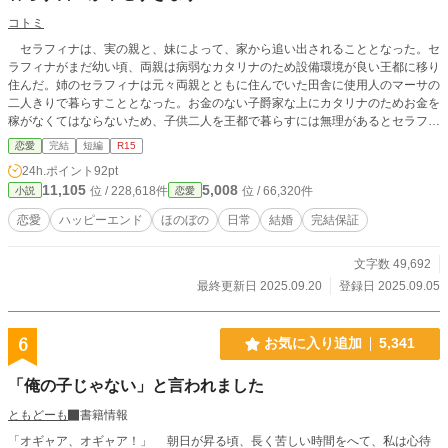
コトミ
セラフィナは、実の親と、妹によって、家から追い出されることとなった。セ
ラフィナがまだ幼い頃、両親は病弱なカタリナのため設備環境が良い王都に移り
住んだ。姉のセラフィナは元々両親とともに住んでいた田舎に使用人のマーサの
二人きりで暮らすこととなった。お金のない子爵家な上にカタリナのためお金を
稼がなくてはならないため、子供二人を王都で暮らすには無理があるとセラフィ
ナだけ残されたのだ。そしてセラフィナが１９歳の時、３人が家へ戻ってきた。
恋愛
完結
短編
R15
その理由はカタリナの婚約が上手くいかず王宮にいずらくなったためだ。やっと
24h.ポイント
92pt
家族で暮らせると心待ちにしていたセラフィナは帰宅した父に思いがけないこと
11,105
5,008
位 / 228,618件
位 / 66,320件
小説
恋愛
を告げられる。 「お前はジェラール・モンフォール伯爵と結婚することになっ
た。すぐに荷物をまとめるんだ。一週間後には結婚式だ」 困惑するセラフィ
恋愛
ハッピーエンド
ほのぼの
日常
結婚
完結保証
ナに対して、冷酷にも時間は進み続け、結婚生活が始まる。
文字数 49,692
最終更新日 2025.09.20
登録日 2025.09.05
6
お気に入り追加
5,341
「俺の子じゃない」と言われました
ともどーも
書籍情報
「オギャア、オギャア！」 朝日が昇る頃、長く苦しい時間をへて、私は心待