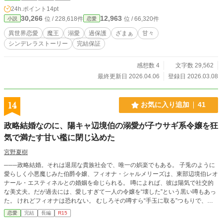
るほどの「過保護」な日々。 魔力で温められた寝台、宝石のような料理、そ
24h.ポイント
14pt
して魔王自ら髪を乾かしてくれるという、常識外れの溺愛。 ​さらには、救出
30,266
12,963
位 / 228,618件
位 / 66,320件
小説
恋愛
に乗り込んできた勇者パーティーを「新作タルト」でおもてなししたり、指先の
ささくれ一つで「世界を焼く」と豪語する陛下の暴走を止めたり……。リリアの
異世界恋愛
魔王
溺愛
過保護
ざまぁ
甘々
周囲は、いつの間にか笑顔と「甘い毒」で満たされていく。 ​しかし、魔王の
シンデレラストーリー
完結保証
命を狙う暗殺者の刃が迫ったとき、リリアの中に眠る「番」としての真の力が目
覚め───！？ ​「後悔しても、もう離してはやらない」 ​最後は、食べ過ぎによ
る「懐妊（？）騒動」まで巻き起こす、世界一騒がしくて世界一幸せな、魔王城
感想数 4
文字数 29,562
の溺愛ダイアリー。
最終更新日 2026.04.06
登録日 2026.03.08
14
お気に入り追加
41
政略結婚なのに、陽キャ辺境伯の溺愛が子ウサギ系令嬢を狂
気で満たす甘い檻に閉じ込めた
宮野夏樹
───政略結婚。それは退屈な貴族社会で、唯一の娯楽でもある。 子兎のように
愛らしく小悪魔じみた伯爵令嬢、フィオナ・シャルメリーズは、東部辺境伯レオ
ナール・エスティネルとの婚姻を命じられる。 噂によれば、彼は陽気で社交的
な美丈夫。だが過去には、愛しすぎて一人の令嬢を“壊した”という黒い噂もあっ
た。 けれどフィオナは恐れない。 むしろその噂すら“手玉に取る”つもりで、彼
を甘く見ていた───。 婚約内定から結婚式、輿入れへ。 屋敷では従順な使用人
恋愛
完結
長編
R15
たちと穏やかな日々が始まる。 甘やかされ、愛され、理想通りの“手のひらの