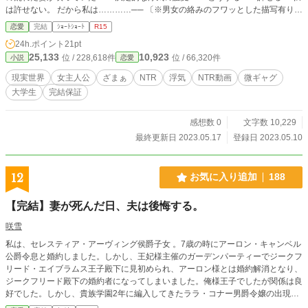
は許せない。 だから私は…………── 〔※男女の絡みのフワッとした描写有り。
フワッとしてます〕 〔※友人に大らかな男性同性愛者が居ます〕 ◇ふんわりゆ
恋愛
完結
ｼｮｰﾄｼｮｰﾄ
R15
るふわ設定。 ◇ご都合展開。矛盾もあるかも。 ◇なろうにも上げてます。 ※※
24h.ポイント
21pt
男性同性愛者は居ますが、作中に『男性同士の恋愛描写』はありません(無い)。
25,133
10,923
位 / 228,618件
位 / 66,320件
小説
恋愛
〔2026/02・大幅加筆修正〕
現実世界
女主人公
ざまぁ
NTR
浮気
NTR動画
微ギャグ
大学生
完結保証
感想数 0
文字数 10,229
最終更新日 2023.05.17
登録日 2023.05.10
12
お気に入り追加
188
【完結】妻が死んだ日、夫は後悔する。
咲雪
私は、セレスティア・アーヴィング侯爵子女 。7歳の時にアーロン・キャンベル
公爵令息と婚約しました。しかし、王妃様主催のガーデンパーティーでジークフ
リード・エイブラムス王子殿下に見初められ、アーロン様とは婚約解消となり、
ジークフリード殿下の婚約者になってしまいました。俺様王子でしたが関係は良
好でした。しかし、貴族学園2年に編入してきたララ・コナー男爵令嬢の出現に
より関係は一変してしまいました。 ※本編は完結、予約投稿済み。 ※非人道的