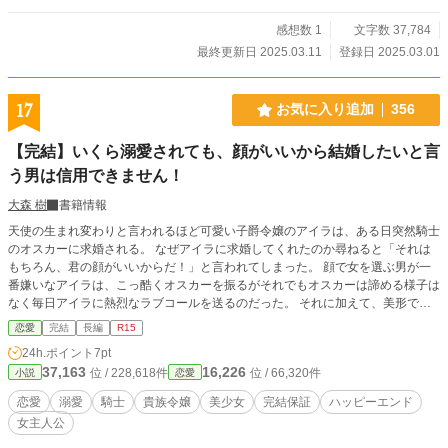
感想数 1
文字数 37,784
最終更新日 2025.03.11
登録日 2025.03.01
17
お気に入り追加
356
【完結】いくら溺愛されても、顔がいいから結婚したいと言
う男は信用できません！
大森 樹
書籍情報
天使の生まれ変わりと言われるほど可愛い子爵令嬢のアイラは、ある日突然騎士
のオスカーに求婚される。 なぜアイラに求婚してくれたのか尋ねると「それは
もちろん、君の顔がいいからだ！」と言われてしまった。 顔で女を選ぶ男が一
番嫌いなアイラは、こっ酷くオスカーを振るがそれでもオスカーは諦める様子は
なく毎日アイラに熱烈なラブコールを送るのだった。 それに加えて、美形で紳
士な公爵令息ファビアンもアイラが好きなようで!? しかし、アイラには結婚よ
恋愛
完結
長編
R15
りも叶えたい夢があった。 アイラはどちらと恋をする？ もしくは恋は諦め
24h.ポイント
7pt
て、夢を選ぶのか……最後までお楽しみください。
37,163
16,226
位 / 228,618件
位 / 66,320件
小説
恋愛
恋愛
溺愛
騎士
貴族令嬢
美少女
完結保証
ハッピーエンド
女主人公