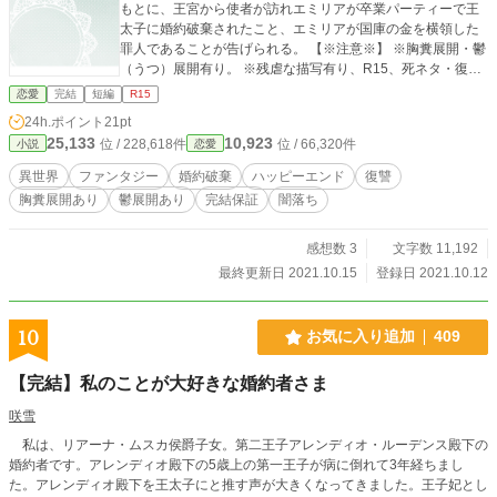
もとに、王宮から使者が訪れエミリアが卒業パーティーで王
太子に婚約破棄されたこと、エミリアが国庫の金を横領した
罪人であることが告げられる。 【※注意※】 ※胸糞展開・鬱
（うつ）展開有り。 ※残虐な描写有り、R15、死ネタ・復讐
有り。 ※他サイトの感想欄で「この話はハッピーエンドでい
恋愛
完結
短編
R15
いんじゃないか？」というご意見を頂いたのでタグを「バッ
24h.ポイント
21pt
ドエンド」から「ハッピーエンド」に変更しました。 「Copy
25,133
10,923
位 / 228,618件
位 / 66,320件
小説
恋愛
right（C）2021-九頭竜坂まほろん」 表紙素材はあぐりりんこ
様よりお借りしております。 他サイトにも投稿しておりま
異世界
ファンタジー
婚約破棄
ハッピーエンド
復讐
す。
胸糞展開あり
鬱展開あり
完結保証
闇落ち
感想数 3
文字数 11,192
最終更新日 2021.10.15
登録日 2021.10.12
10
お気に入り追加
409
【完結】私のことが大好きな婚約者さま
咲雪
私は、リアーナ・ムスカ侯爵子女。第二王子アレンディオ・ルーデンス殿下の
婚約者です。アレンディオ殿下の5歳上の第一王子が病に倒れて3年経ちまし
た。アレンディオ殿下を王太子にと推す声が大きくなってきました。王子妃とし