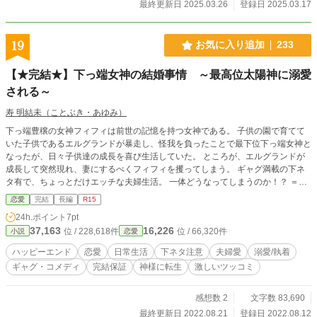
最終更新日 2025.03.26
登録日 2025.03.17
19
お気に入り追加
233
【★完結★】下っ端女神の結婚事情 ～最高位太陽神に溺愛
される～
寿 明結未（ことぶき・あゆみ）
下っ端豊穣の女神フィフィは前世の記憶を持つ女神である。 子供の園で育てて
いた子供であるエルグランドが暴走し、怪我を負ったことで最下位下っ端女神と
なったが、日々子供達の成長を喜び生活していた。 ところが、エルグランドが
成長して突然現れ、妻にするべくフィフィを攫ってしまう。 ギャグ満載の下ネ
タ有で、ちょっとだけエッチな夫婦生活。 一体どうなってしまうのか！？ ＝＝
＝＝＝【注意】＝＝＝＝＝＝ 既に執筆は終了しており、『完結保証』小説で
恋愛
完結
長編
R15
す。 予約投稿とはしますが、１日２回～３回の更新となります。 全２９話と短
24h.ポイント
7pt
い小説ですが、設定もフワッとしているので鋭いツッコミはノーサンキュー。
37,163
16,226
位 / 228,618件
位 / 66,320件
小説
恋愛
息抜きで書いた小説なので、ゆったりツッコミつつ読んでくださったら幸いで
す。
ハッピーエンド
恋愛
日常生活
下ネタ注意
夫婦愛
溺愛/執着
ギャグ・コメディ
完結保証
神様に転生
激しいツッコミ
感想数 2
文字数 83,690
最終更新日 2022.08.21
登録日 2022.08.12