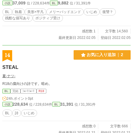
37,009
9,882
位 / 228,634件
位 / 31,391件
小説
BL
BL
執着
美形×平凡
メリーバッドエンド
いじめ
復讐？
残酷な描写あり
ポジティブ受け
感想数 1
文字数 14,560
最終更新日 2022.02.05
登録日 2022.02.05
14
お気に入り追加
2
STEAL
夏-ナツ-
R18の腐向けの詩です。暗め。
BL
完結
ｼｮｰﾄｼｮｰﾄ
R18
24h.ポイント
0pt
228,634
31,391
位 / 228,634件
位 / 31,391件
小説
BL
BL
詩
いじめ
感想数 0
文字数 666
最終更新日 2022.01.21
登録日 2022.01.21