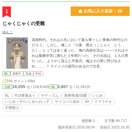
1
お気に入り追加
26
じゃくじゃくの受難
ゆんこ
高校時代。それは人生において最も華々しい青春の時代なの
だろう。 しかし、俺こと『小雀 透太（こじゃく とう
た）』とっては全く違った。 俺の高校生活は────それはそ
れは艱難辛苦に満ちた３年間だった。 その元凶は、１人の男
だった。 ようやく迎えた卒業式。俺はその男に呼び出さ
れ………？ ※イジメの描写があるので注意。
BL
連載中
長編
R18
24h.ポイント
49pt
16,055
3,867
位 / 228,634件
位 / 31,391件
小説
BL
BL
R18要素あり
サディズム
束縛/執着/溺愛
いじめ
いじめっ子×いじめられっ子
サイコパス攻め
69
イマラチオ
不憫受け
感想数 0
文字数 94,717
最終更新日 2026.08.04
登録日 2025.10.30