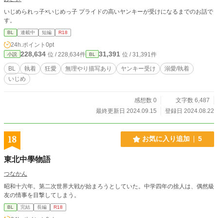
いじめられっ子×いじめっ子 プライドの高いヤンキーが受けになるまでのお話で
す。
BL
連載中
短編
R18
24h.ポイント
0pt
228,634
31,391
位 / 228,634件
位 / 31,391件
小説
BL
BL
執着
狂愛
無理やり描写あり
ヤンキー受け
溺愛/執着
いじめ
感想数 0
文字数 6,487
最終更新日 2024.09.15
登録日 2024.08.22
18
お気に入り追加
5
東北中學物語
つなかん
昭和十六年。第二次世界大戦が始まろうとしていた。中学四年の捨人は、偶然級
友の情事を目撃してしまう。
BL
完結
長編
R18