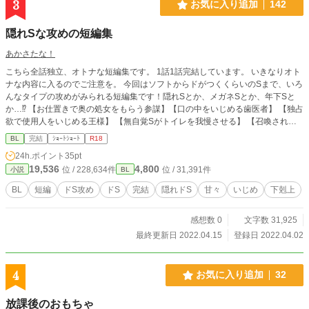
3
お気に入り追加
142
隠れSな攻めの短編集
あかさたな！
こちら全話独立、オトナな短編集です。 1話1話完結しています。 いきなりオト
ナな内容に入るのでご注意を。 今回はソフトからドがつくくらいのSまで、いろ
んなタイプの攻めがみられる短編集です！隠れSとか、メガネSとか、年下Sと
か…⁉︎ 【お仕置きで奥の処女をもらう参謀】【口の中をいじめる歯医者】 【独占
欲で使用人をいじめる王様】 【無自覚Sがトイレを我慢させる】 【召喚された
勇者は魔術師の性癖（ケモ耳）に巻き込まれる】 【勝手にイくことを許さない
BL
完結
ｼｮｰﾄｼｮｰﾄ
R18
許嫁】 【胸の敏感なところだけでいかせたいいじめっ子】 【自称Sをしばく女
24h.ポイント
35pt
装っ子の部下】 【魔王を公開処刑する勇者】 【酔うとエスになるカテキョ】
19,536
4,800
位 / 228,634件
位 / 31,391件
小説
BL
【虎視眈々と下剋上を狙うヴァンパイアの眷属】 【貴族坊ちゃんの弱みを握っ
た庶民】 【主人を調教する奴隷】 2022/04/15を持って、こちらの短編集は完結
BL
短編
ドS攻め
ドS
完結
隠れドS
甘々
いじめ
下剋上
とさせていただきます。 最後までお付き合いいただき、ありがとうございまし
た。 ーーーーーーーーーーーーーーーーー 前作に ・年下攻め ・いじわるな溺愛
感想数 0
文字数 31,925
攻め ・下剋上っぽい関係 短編集も完結してるで、プロフィールからぜひ！
最終更新日 2022.04.15
登録日 2022.04.02
4
お気に入り追加
32
放課後のおもちゃ