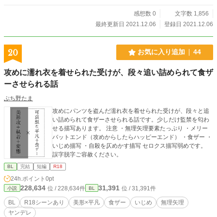
感想数 0
文字数 1,856
最終更新日 2021.12.06
登録日 2021.12.06
20
お気に入り追加
44
攻めに濡れ衣を着せられた受けが、段々追い詰められて食ザ
ーさせられる話
ぷち野たま
攻めにパンツを盗んだ濡れ衣を着せられた受けが、段々と追
い詰められて食ザーさせられる話です。少しだけ監禁を匂わ
せる描写あります。 注意 ・無理矢理要素たっぷり ・メリー
バットエンド（攻めからしたらハッピーエンド） ・食ザー ・
いじめ描写 ・自殺を仄めかす描写 セロクス描写弱めです。
誤字脱字ご容赦ください。
BL
完結
短編
R18
24h.ポイント
0pt
228,634
31,391
位 / 228,634件
位 / 31,391件
小説
BL
BL
R18シーンあり
美形×平凡
食ザー
いじめ
無理矢理
ヤンデレ