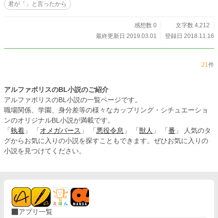
君が「」と言ったから
になっていく。それでも人生に何の期待も抱いていない尚貴
は唯々諾々と虐げられることに何の抵抗も示さずにいた。 言
われるがままに誰にでも抱かれる尚貴に対し、自分で命じた
感想数 0
文字数 4,212
のにも関わらず何故か不愉快を感じ、敬聖はある日、尚貴に
最終更新日 2019.03.01
登録日 2018.11.16
向かい「死ね」と口走ってしまう。 次の瞬間、３階の教室か
ら飛び降りた尚貴の身体は地面に倒れ込んでいた――。 自主
性が薄く、唯々諾々と支配されてしまう少年、尚貴。 格式高
21
件
い金持ちの家に生まれ、人間は支配するものだと幼い頃より
帝王学を教え込まれた少年、敬聖。 陰湿ないじめと支配。愛
のない性行為。複数人による性暴力。 それでも逆らうことな
アルファポリスのBL小説のご紹介
く享受する尚貴を苦しめたくて、敬聖は絶対に言ってはいけ
アルファポリスのBL小説の一覧ページです。
ない一言を放ってしまう。 不器用な俺様傲慢×自主性の薄い
職場関係、学園、身分差等の様々なカップリング・シチュエーショ
苦学生 シリーズ第一部。予定では三部構成です。 現在、連載
ンのオリジナルBL小説が満載です。
作品が多いのでこれ以上は連載を増やせません。幾つか連載
「
執着
」 「
オメガバース
」 「
悪役令息
」 「
獣人
」 「
番
」 人気のタ
作品を完結させてから書く予定です。書きたい欲がどうにも
ならない時には少しづつ更新されるかもしれませんが基本は
グからお気に入りの小説を探すこともできます。ぜひお気に入りの
連載作品を優先させて頂きます。申し訳御座いません。 ＊不
小説を見つけてください。
定期更新。 性的描写があります故、高校生含む18歳未満の方
は、自己責任に於いて判断をお願い致します。 当方では、如
何なる不利益を被られましても責任が取れませんので、予め
ご理解下さいませ。 タイトル横に＊印がある頁は性的描写を
含みますので、お気を付け下さい。 此方の作品は、作者の妄
想によるフィクションであり、実際のものとは一切の関係も
御座いません。 また、作者は専門家ではありませんので、間
アプリ一覧
違った解釈等あるかと思います。 苦手な方は読まれないこと