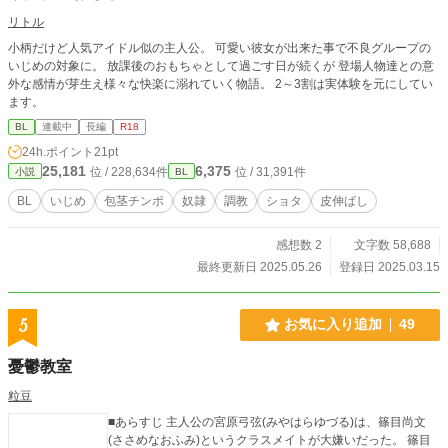
リトル
小柄だけど人気アイドル似の主人公。 可愛い彼女が出来た事で不良グループの
いじめの対象に。 放課後のおもちゃとして過ごす日が続くが 登場人物達との意
外な感情が芽生え様々な快楽に溺れていく物語。 2～3割は実体験を元にしてい
ます。
BL
連載中
長編
R18
24h.ポイント
21pt
25,181
6,375
位 / 228,634件
位 / 31,391件
小説
BL
BL
いじめ
包茎チンポ
奴隷
調教
ショタ
皮伸ばし
感想数 2
文字数 58,688
最終更新日 2025.05.26
登録日 2025.03.15
5
お気に入り追加
49
憂鬱教室
粒豆
■あらすじ 主人公の宮原弓弦(みやはらゆづる)は、篠目尚文
(ささめなおふみ)というクラスメイトが大嫌いだった。 篠目