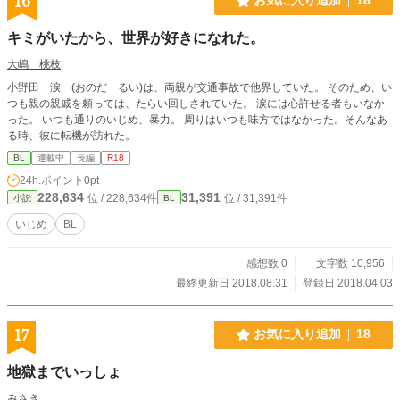
16
お気に入り追加
18
キミがいたから、世界が好きになれた。
大嶋 桃枝
小野田 涙 (おのだ るい)は、両親が交通事故で他界していた。 そのため、い
つも親の親戚を頼っては、たらい回しされていた。 涙には心許せる者もいなか
った。 いつも通りのいじめ、暴力。 周りはいつも味方ではなかった。そんなあ
る時、彼に転機が訪れた。
BL
連載中
長編
R18
24h.ポイント
0pt
228,634
31,391
位 / 228,634件
位 / 31,391件
小説
BL
いじめ
BL
感想数 0
文字数 10,956
最終更新日 2018.08.31
登録日 2018.04.03
17
お気に入り追加
18
地獄までいっしょ
みさき