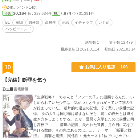
し、彼は予想だにもしない返答と共に断られてしまう。 その後も彼を忘れら
24h.ポイント
14pt
れない智樹が、彼と再会したのは社会人になってからだった。
30,164
7,674
位 / 228,634件
位 / 31,391件
小説
BL
BL
短編
肉便器
高校生
完結
イチャラブ
いじめ
ハッピーエンド
感想数 1
文字数 12,479
最終更新日 2021.01.14
登録日 2021.01.14
10
お気に入り追加
166
【完結】断罪を乞う
弥生
書籍情報
「生存戦略！ ちゃんと『フツーの子』に擬態するんだ」 い
じめられていた少年は、気がつくと生まれ変っていて別の生
が始まっていた。 断片的な過去の記憶。辛く悲しい前世の記
憶。 次の人生は同じ轍は踏まないぞと、前世の自分とは違う
生き方をしようとする。 だが、運悪く入学したのは前世と同
じ高校で……。 前世の記憶、失われた遺書、月命日に花を手
向ける教師。その先にあるのは……。 テーマ： 「断罪と救
済」「贖罪と粛清」 関係性： 元カースト1位でいじめていた