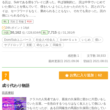
る託は、Subである僕をプレイに誘った。半ば強制的に。 詫は中学でいじめて
いた僕のことを恨んでいて、僕をいいようにしたかったのだろう。 詫とのプレ
イは、セーフワードもなく、褒められることもない。 それでも良かった。詫の
側にいられるのなら……。
BL
完結
長編
R18
24h.ポイント
14pt
30,162
7,715
位 / 228,634件
位 / 31,391件
小説
BL
Dom/Subユニバース
社会人×社会人
Ｄom×Ｓｕｂ
いじめ
償い
サブドロップ
支配
幼なじみ
同級生
感想数 1
文字数 38,933
最終更新日 2021.09.06
登録日 2021.08.01
7
お気に入り追加
62
成り代わり物語
田原摩耶
クラスの人気者であり、親友の久保田に密かに片思いをし
ていた古屋。一生告白するつもりはなく友人として側にいる
つもりだったが、ある日同級生の馬淵が久保田に告白してい