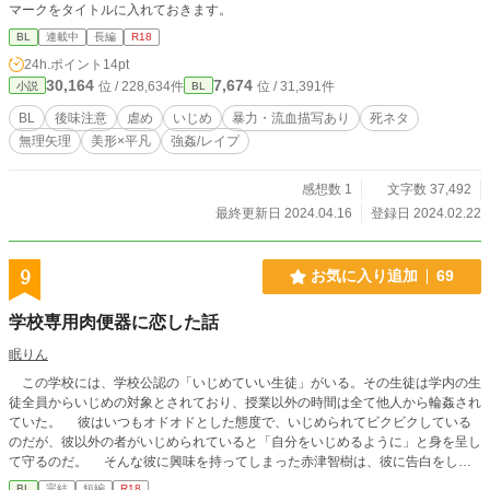
マークをタイトルに入れておきます。
BL
連載中
長編
R18
24h.ポイント
14pt
30,164
7,674
位 / 228,634件
位 / 31,391件
小説
BL
BL
後味注意
虐め
いじめ
暴力・流血描写あり
死ネタ
無理矢理
美形×平凡
強姦/レイプ
感想数 1
文字数 37,492
最終更新日 2024.04.16
登録日 2024.02.22
9
お気に入り追加
69
学校専用肉便器に恋した話
眠りん
この学校には、学校公認の「いじめていい生徒」がいる。その生徒は学内の生
徒全員からいじめの対象とされており、授業以外の時間は全て他人から輪姦され
ていた。 彼はいつもオドオドとした態度で、いじめられてビクビクしている
のだが、彼以外の者がいじめられていると「自分をいじめるように」と身を呈し
て守るのだ。 そんな彼に興味を持ってしまった赤津智樹は、彼に告白をし
た。彼をいじめから守ってあげたいと思ったのだ。 だが、智樹の告白に対
BL
完結
短編
R18