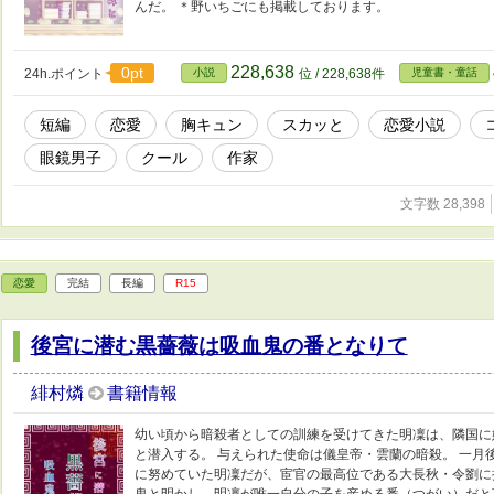
んだ。 ＊野いちごにも掲載しております。
228,638
0pt
24h.ポイント
小説
位 / 228,638件
児童書・童話
短編
恋愛
胸キュン
スカッと
恋愛小説
眼鏡男子
クール
作家
文字数 28,398
恋愛
完結
長編
R15
後宮に潜む黒薔薇は吸血鬼の番となりて
緋村燐
書籍情報
幼い頃から暗殺者としての訓練を受けてきた明凜は、隣国に
と潜入する。 与えられた使命は儀皇帝・雲蘭の暗殺。 一月
に努めていた明凜だが、宦官の最高位である大長秋・令劉に