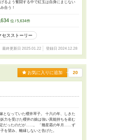
上げるよう奮闘する中で紅玉は自身にまじない
絡み合う！
,634
位 / 5,634件
クセスストーリー
最終更新日 2025.01.22
登録日 2024.12.28
お気に入りに追加
20
嫁となっていた櫻井琴子。 十六の年、しきた
の妖力を受けた櫻井の娘は強い異能持ちを産む
定だったのだが……。 「幾星霜の年月……ず
琴子を望み、離縁しないと告げた。