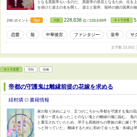
となる黒龍帝もいるのだ。 黒龍帝の皇后となるため、位を
を掛けた道士の名を聞く。 道士と龍帝、瑞祥の娘の因果が
228,638
5
0pt
24h.ポイント
小説
位 / 228,638件
キャラ文芸
恋愛
龍
中華後宮
ファンタジー
皇帝
サ
文字数 23,502
キャラ文芸
完結
短編
帝都の守護鬼は離縁前提の花嫁を求める
緋村燐
書籍情報
家の取り決めにより、五つのころから帝都を守護する鬼の花
り通り一度も会ったことのない鬼との離縁の儀に臨む。 鬼
と重宝されていたため、琴子も異能持ちの華族の家に嫁ぐ予
っと待っていた」 離縁するために初めて会った鬼・朱縁は