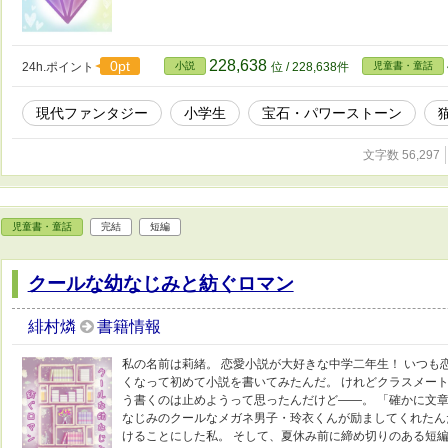
228,638
0pt
24h.ポイント
小説
位 / 228,638件
児童書・童話
現代ファンタジー
小学生
宝石・パワーストーン
文字数 56,297
児童書・童話
完結
短編
クールな幼なじみと紡ぐロマン
緋村燐
書籍情報
私の名前は莉緒。 恋愛小説が大好きな中学二年生！ いつも
くなって初めて小説を書いてみたんだ。 けれどクラスメート
う書くのは止めようって思ったんだけど――。 「確かに文章
なじみのクールなメガネ男子・玲衣くんが励ましてくれたん
けることにした私。 そして、夏休み前に締め切りのある短