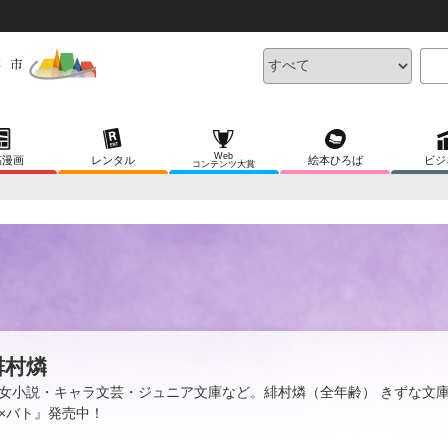
Web
稿漫画
レンタル
絵本ひろば
ビジ
コンテンツ大賞
緋村燐
女小説・キャラ文芸・ジュニア文庫など。緋村燐（全年齢） きずな文
×バト』発売中！