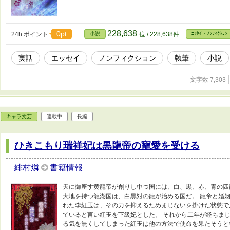
228,638
0pt
24h.ポイント
小説
位 / 228,638件
ｴｯｾｲ・ﾉﾝﾌｨｸｼｮﾝ
実話
エッセイ
ノンフィクション
執筆
小説
文字数 7,303
キャラ文芸
連載中
長編
ひきこもり瑞祥妃は黒龍帝の寵愛を受ける
緋村燐
書籍情報
天に御座す黄龍帝が創りし中つ国には、白、黒、赤、青の四
大地を持つ龍湖国は、白黒対の龍が治める国だ。 龍帝と婚
れた李紅玉は、その力を抑えるためまじないを掛けた状態で
ていると言い紅玉を下級妃とした。 それから二年が経ちま
る気を無くしてしまった紅玉は他の方法で使命を果たそうと