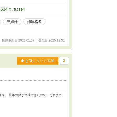
れる。 そうして不知火の屋敷で過ごしている
なくした令嬢と、心を失った軍人の――奪還の
,634
位 / 5,634件
三姉妹
姉妹格差
最終更新日 2026.01.07
登録日 2025.12.31
お気に入りに追加
2
1』発売。 長年の夢が達成できたので、それまで