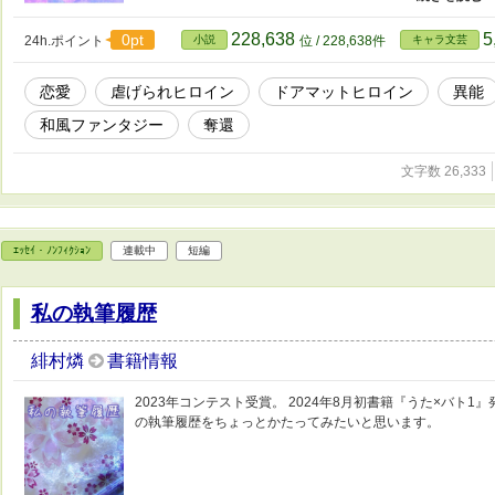
られた純佳は、攫われるように不知火の屋敷へと連れて行か
うちに、純佳の治癒の力が戻ってきて――？ これは、力を
228,638
5
0pt
24h.ポイント
小説
位 / 228,638件
キャラ文芸
物語である。 ＊不定期更新です。
恋愛
虐げられヒロイン
ドアマットヒロイン
異能
和風ファンタジー
奪還
文字数 26,333
ｴｯｾｲ・ﾉﾝﾌｨｸｼｮﾝ
連載中
短編
私の執筆履歴
緋村燐
書籍情報
2023年コンテスト受賞。 2024年8月初書籍『うた×バト
の執筆履歴をちょっとかたってみたいと思います。