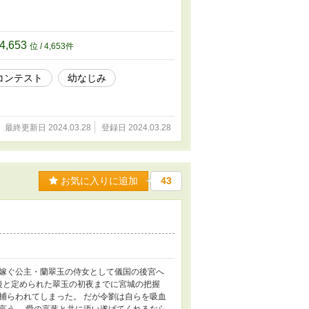
4,653
位 / 4,653件
コンテスト
幼なじみ
最終更新日 2024.03.28
登録日 2024.03.28
お気に入りに追加
43
嫁ぐ公主・蘭翠玉の侍女として儀国の後宮へ
後と定められた翠玉の初夜までに宮城の把握
捕らわれてしまった。 だが令劉は自らを吸血