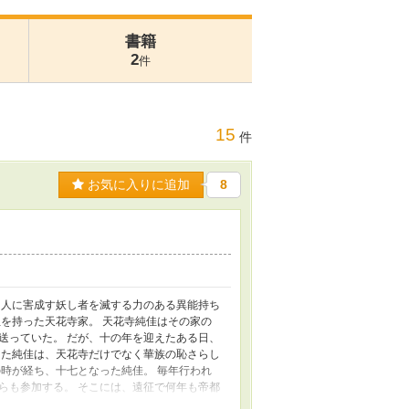
書籍
2
件
15
件
お気に入りに追加
8
 人に害成す妖し者を滅する力のある異能持ち
を持った天花寺家。 天花寺純佳はその家の
送っていた。 だが、十の年を迎えたある日、
った純佳は、天花寺だけでなく華族の恥さらし
時が経ち、十七となった純佳。 毎年行われ
らも参加する。 そこには、遠征で何年も帝都
代の異能を持つと恐れられている閃理に見初め