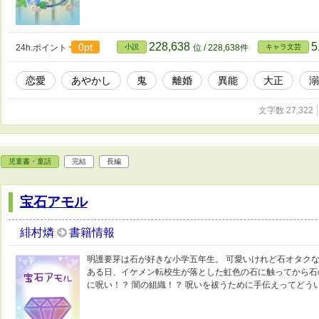
228,638
5
0pt
24h.ポイント
小説
位 / 228,638件
キャラ文芸
恋愛
あやかし
鬼
離婚
異能
大正
溺
文字数 27,322
児童書・童話
完結
長編
宝石アモル
緋村燐
書籍情報
明護要芽は石が好きな小学五年生。 可愛いけれど石オタク
ある日、イケメン転校生が落とした虹色の石に触ってから石
に呪い！？ 闇の組織！？ 呪いを祓うために手伝えってどう