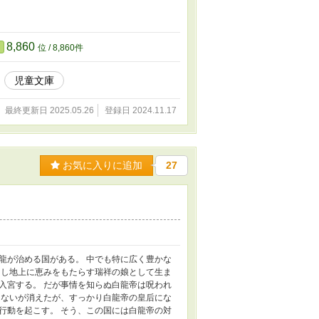
8,860
位 / 8,860件
児童文庫
最終更新日 2025.05.26
登録日 2024.11.17
お気に入りに追加
27
龍が治める国がある。 中でも特に広く豊かな
姻し地上に恵みをもたらす瑞祥の娘として生ま
入宮する。 だが事情を知らぬ白龍帝は呪われ
じないが消えたが、すっかり白龍帝の皇后にな
行動を起こす。 そう、この国には白龍帝の対