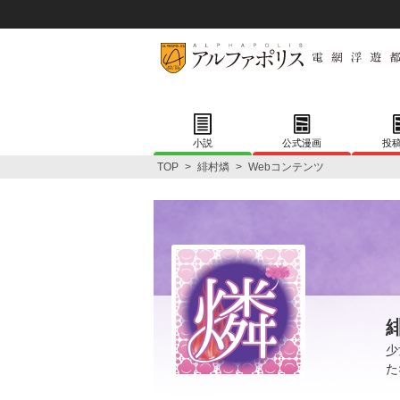
小説
公式漫画
投
TOP
>
緋村燐
>
Webコンテンツ
少
た