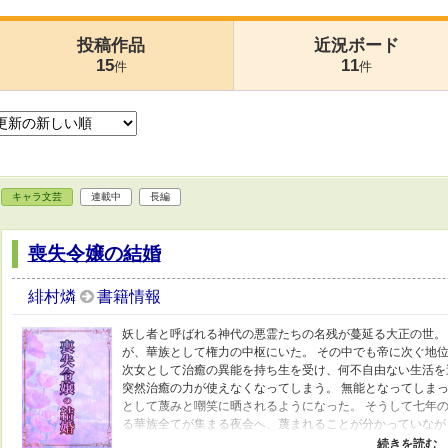
投稿作品
近況ボード
15
11
件
件
キャラ文芸
連載中
長編
喪失令嬢の結婚
緋村燐
書籍情報
妖し者と呼ばれる神代の悪霊たちの名残が蔓延る大正の世。
が、華族として権力の中枢にいた。 その中でも帝に次ぐ地位
次女として治癒の異能を持ち生を受け、何不自由ない生活を
突然治癒の力が使えなくなってしまう。 無能となってしま
として蔑みと嘲笑に晒されるようになった。 そうして七年の
る華族全てが集まる夜会へ、蔑まれることが分かっていなが
にいなかった冷血と噂の軍人・不知火閃理も来ていた。 神