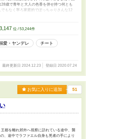
28歳で青年と大人の色香を併せ持つ何とも
でもなく寧ろ家庭的でぽっちゃりさんな12
あるまじき的なお料理だったりする。 そし
き公爵に相応しいのは結婚をして早五年ともな
何より公爵の子を身籠っているサブリーナこ
3,147
位 / 53,244件
と言うよりも最近の夫婦だからこそわかる彼
くして決意の上行動を起こすのだった。 拗
溺愛・ヤンデレ
チート
ます。 また設定はゆるっとふわふわ、また
く書いている心算です。 誤字脱字はどうか
最終更新日 2024.12.23
登録日 2020.07.24
お気に入りに追加
51
い
 王都を離れ郊外へ視察に訪れている途中、襲
のの、途中でラファエル自身も兇者の手により