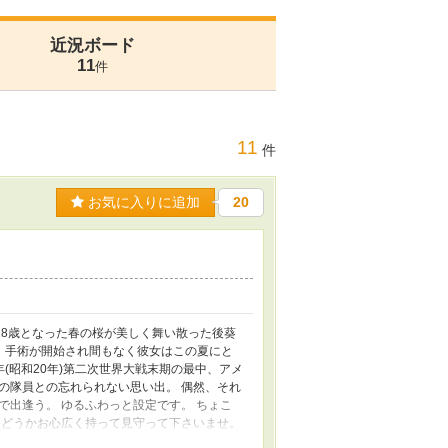
近況ボード
11
件
11
件
お気に入りに追加
20
18歳となった春の桜が美しく舞い散った後葵
。 手術が開始され間もなく彼女はこの夏にと
年(昭和20年)第二次世界大戦末期の最中、アメ
の隊員との忘れられない思い出。 偶然、それ
出逢う。 ゆるふわっと設定です。 ちょこ
にどうかお心広く持って見守って下さいませ。
」「キミガタメ」で気分アゲアゲで頑張ってま