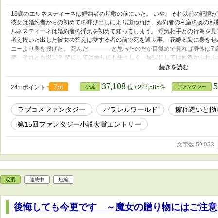
16歳のエルネスティーネは婚約者の屋敷の前にいた。 いや、それ以前の記憶
彼女は婚約者からの初めての呼び出しにより訪ねれば、婚約者の私室の奥の部
ルネスティーネは婚約者の浮気を初めて知ってしまう。 浮気相手との行為を見
考え抜いた出した彼女の答えは愛する者の前で死を選ぶ事。 花嫁衣装に身を
ニーより身を投げた。 死んだ――――と思ったのだが目覚めて見れば身体は7
夢、それとも現実？ 夢にしては余りにも生々しく、現実にしては何処かふわふ
ルネスティーネに考える時間は与えて貰えないままに7歳の時間は動き出した。
なのだろうか。 エルネスティーネは動く。 とりあえずは悲しい恋を回避する
『さようなら、どうぞお幸せに……』の改稿版です。 出来る限り分かり易く
37,108
5
7pt
24h.ポイント
小説
位 / 228,585件
ファンタジー
た。 最終話は『さようなら……』と同じ時期に更新したいと思います。 そし
願いします。
ラブコメファンタジー
パラレルワールド
擦れ違いと拗
第15回ファンタジー小説大賞エントリー
文字数 59,053
恋愛
連載中
短編
後悔しても今更です ～魔女の贈り物にはご注意