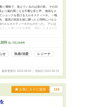
が酷く曖昧で、覚えているのは扉の前。 その日
屋より漏れ聞こえる不審な音と声。 無垢なエ
てショックを受けるエルネスティーネ。 一晩
包み、最高の笑顔を彼に贈ったと同時にバルコ
歳のエルネスティーネのものだった。 アレは
わとした感じのする体験。 混乱したままのエ
 これは時間の巻き戻り、それとも別の何か
為に。 また新しい自分を見つける為に……。
エルの世界を知って頂きたい為に執筆しまし
,889
位 / 53,244件
て設定はやはりゆるふわです。 どうぞ宜しくお
らせ
執着/溺愛
レジーナ
最終更新日 2023.09.02
登録日 2022.08.31
お気に入りに追加
116
を