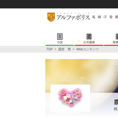
小説
公式漫画
投
TOP
>
霞窓 彗
>
Webコンテンツ
残