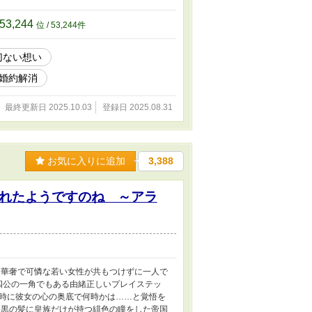
です。
53,244
位 / 53,244件
切ない想い
婚約解消
最終更新日 2025.10.03
登録日 2025.08.31
お気に入りに追加
3,388
れたようですのね ～アラ
華奢で可憐な若い女性が共もつけずに一人で
四公の一角でもある由緒正しいプレイステッ
時に彼女の心の奥底で何時かは……と覚悟を
黒の髪に皇族だけが持つ緋色の瞳をした帝国