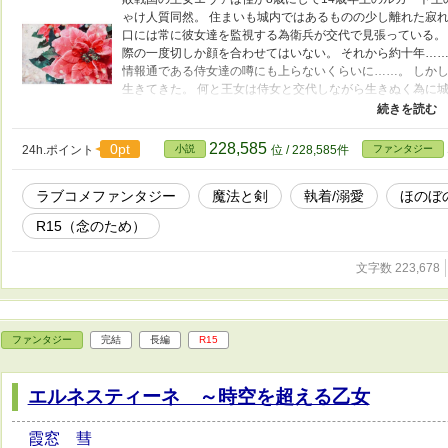
ゃけ人質同然。 住まいも城内ではあるものの少し離れた寂れ
口には常に彼女達を監視する為衛兵が交代で見張っている。
際の一度切しか顔を合わせてはいない。 それから約十年……
情報通である侍女達の噂にも上らないくらいに……。 しか
生きてきた。 何と王女は侍女と交代しながら生きぬく為に
離宮内を切り盛りしていたのである。 全ては彼女達が誰に
を謳歌する為。 だが王妃は知らない。 忘れられた様に思い
執着に苛まれる王女の心と命を 護る為に仕組まれた『白い結
228,585
0pt
24h.ポイント
小説
位 / 228,585件
ファンタジー
た秘密が幾度も彼女を襲う。 果たして波乱万丈な王妃様は
か。 因みに王妃様はかなり天然な性格です。 そしてお付き
ラブコメファンタジー
魔法と剣
執着/溺愛
ほのぼ
まで王妃様ですが、同時に腹心の侍女であるアナベルの幸せ
線覚悟で進めていくラブファンタジーならぬラブコメ？脳筋
R15（念のため）
ドロドロ、胸糞警報もありです。
文字数 223,678
ファンタジー
完結
長編
R15
エルネスティーネ ～時空を超える乙女
霞窓 彗