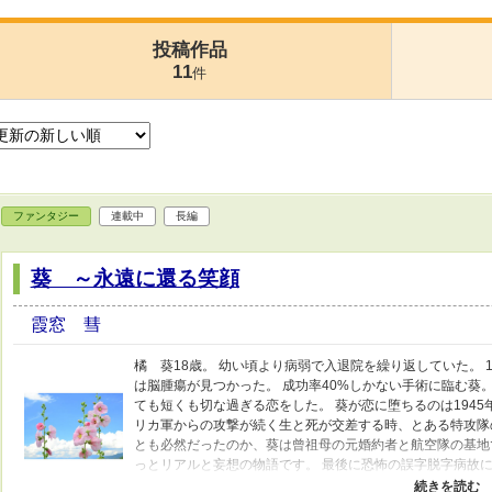
投稿作品
11
件
ファンタジー
連載中
長編
葵 ～永遠に還る笑顔
霞窓 彗
橘 葵18歳。 幼い頃より病弱で入退院を繰り返していた。 
は脳腫瘍が見つかった。 成功率40%しかない手術に臨む葵
ても短くも切な過ぎる恋をした。 葵が恋に堕ちるのは1945
リカ軍からの攻撃が続く生と死が交差する時、とある特攻隊
とも必然だったのか、葵は曾祖母の元婚約者と航空隊の基地で
っとリアルと妄想の物語です。 最後に恐怖の誤字脱字病故
<(_ _)> 執筆中「防人の歌」や「群青」「愛しき日々よ