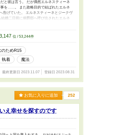
だと彼は言う。 だが偶然エルネスティーネ
事を……。 また政略目的で結ばれたエルネ
へ告げていた。 エルネスティーネとジークヴ
も結婚二日前に侯爵邸へ呼び出されたエルネ
るのは悍ましい獣にも似た二人の声。 二人
ネとジークヴァルトの為の寝室。 これ見よが
の姿と勝ち誇る彼女の艶笑。 エルネスティー
3,147
位 / 53,244件
するジークヴァルトへ晴れやかな笑顔で挨拶す
憎らしく思う以上に彼を心から愛していた。
念のためR15
も愛する貴方には幸せになって欲しい。 矛
でしたが自分の中の性と生、人間と神、ずっと
執着
魔法
物語を始める事にしました。 センシティブな
想なのでそこの所はどうかご容赦して下さいま
最終更新日 2023.11.07
登録日 2023.08.31
お気に入りに追加
252
いえ幸せを探すのです
の許へと国を輿入れする。 だがそれはぶっち