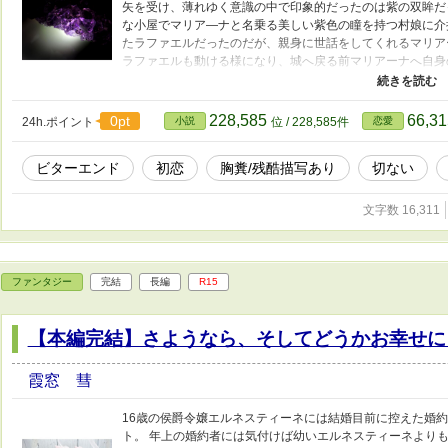
矢を受け、薄れゆく意識の中で印象的だったのは紫の双眸だ
な小屋でマリア―ナと名乗る美しい紫色の瞳を持つ村娘に介
たラファエルだったのだが、親身に世話をしてくれるマリア
ラファエルも動ける様になり、城へ戻る前マリアーナへ自身
て欲しいと告白をする。 ラファエルの告白にマリア―ナは受
とするのだが……。 この作品は『忘れられた王妃様は真実
のお話になります。 王妃であるエヴァとの初顔合わせより七
228,585
66,3
0pt
24h.ポイント
小説
位 / 228,585件
恋愛
ルの王太子時代、15歳の少年が体験する苦い、ややビター過
ょっと切なく重めなお話です。
ビターエンド
初恋
胸糞/残酷描写あり
切ない
文字数 16,311
ファンタジー
完結
長編
R15
【本編完結】さようなら、そしてどうかお幸せに
霞窓 彗
16歳の侯爵令嬢エルネスティーネには結婚目前に控えた婚約
ト。 年上の婚約者には気付けば幼いエルネスティーネより