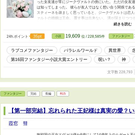
った女友達が常にジークヴァルトの傍にいた。 ただの女友達
は知ってしまった。 彼らが友人ではなく想い合う関係である
スティーネを疎ましく思っていると、ジークヴァルトは恋人
ァルトの婚姻は王命。 覆す事は出来ない。 溝が深まりつつ
スティーネ。 そこで彼女は彼の私室……寝室より聞こえてく
がいた場所は二日後には夫婦となるであろうエルネスティー
しに少し開け放たれた扉より垣間見える寝台で絡み合う二人
19,609
35pt
24h.ポイント
小説
位 / 228,585件
ファンタジー
ネは限界だった。 一晩悩んだ結果彼女の選んだ道は翌日愛
ると共にバルコニーより身を投げる事。 初めて愛した男を
ラブコメファンタジー
パラレルワールド
異世界
だから愛する男の前で死を選ぶ。 永遠に私を忘れないで、で
盾した想いを抱え彼女は今――――。 長い間スランプ状態
第16回ファンタジー小説大賞エントリー
呪い？
神
前からもやもやしていたものが一応の答えを導き出し、この
所へ触れるかもしれません。 これはあくまで私の考え、思
文字数 228,793
せ。
ファンタジー
完結
長編
R15
【第一部完結】忘れられた王妃様は真実の愛？い
霞窓 彗
敗戦国の王女エヴァは僅か8歳にして14歳年上のルガート王