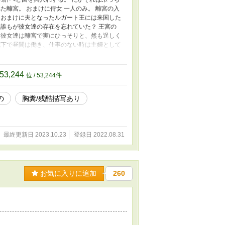
た離宮。 おまけに侍女 一人のみ。 離宮の入
 おまけに夫となったルガート王には来国した
誰もが彼女達の存在を忘れていた？ 王宮の
し彼女達は離宮で実にひっそりと、然も逞しく
城下で昼間は働き、仕事のない時は主婦として
も知られず無事この国から脱出し、第二の人生
込まされている隠された真実を……。 陰謀と
婚』。 そしてまだ王女自身知らない隠され
53,244
位 / 53,244件
無事生き抜き真実の愛を見つけられるでしょう
の侍女はかなりの脳筋です。 また主役はあく
の
胸糞/残酷描写あり
も極めていく予定……あくまで予定です。 脱
万歳なお話になりそうです。 偶にシリアスや
最終更新日 2023.10.23
登録日 2022.08.31
お気に入りに追加
260