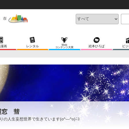
Web
稿漫画
レンタル
絵本ひろば
ビジ
コンテンツ大賞
霞窓 彗
りの人生妄想世界で生きています(o^―^o)ﾆｺ