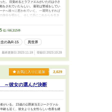
った。 目覚めるとラファエルがいたのは小さ
抱をされていたらしい。 最初は警戒をしてい
ーナへ徐々に惹かれていく。 一週間もすれば
の身分を明かし、そして共にこれからを生き
け入れる。 そうしてこれから幸せになろう
の愛？いいえ幸せを探すのです』のスピンオフ
年も昔のお話です。 ルガート国王ラファエ
15
位 / 66,315件
ぎる初恋のお話となります。 設定は緩い？ち
念の為R-15
異世界
最終更新日 2023.11.19
登録日 2023.10.28
お気に入りに追加
2,629
 ～彼女の選んだ決断
者がいる。 23歳の公爵家当主ジークヴァル
も年齢も近く、彼女よりも女性らしい色香を纏