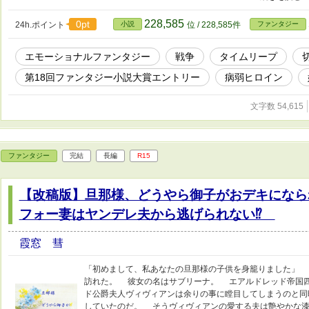
す。 その反面先人方の捧げられた尊い命へ感謝をしまくり
228,585
0pt
24h.ポイント
小説
位 / 228,585件
ファンタジー
エモーショナルファンタジー
戦争
タイムリープ
第18回ファンタジー小説大賞エントリー
病弱ヒロイン
文字数 54,615
ファンタジー
完結
長編
R15
【改稿版】旦那様、どうやら御子がおデキになら
フォー妻はヤンデレ夫から逃げられない⁉
霞窓 彗
「初めまして、私あなたの旦那様の子供を身籠りました」 
訪れた。 彼女の名はサブリーナ。 エアルドレッド帝国
ド公爵夫人ヴィヴィアンは余りの事に瞠目してしまうのと同
していたのだ。 そうヴィヴィアンの愛する夫は艶やかな漆