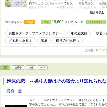
内でも上位に入るイケメンである。 然もである。 公爵は
微妙なお年頃。 一方妻のヴィヴィアンは取り立てて美人
歳年上の姉さん女房。 趣味は社交ではなく高位貴族には
て十人が十人共に声を大にして言うだろう。 「まだまだ若
るのに子も授からぬ年増な妻よりも、若くて可憐で華奢な、
19,609
35pt
24h.ポイント
小説
位 / 228,585件
ファンタジー
そが相応しい」と。 ある夜遅くに帰ってきた夫の――――
を纏う空気の変化と首筋にある赤の刻印に気づいた妻は、暫
異世界ダークラブコメファンタジー
年の差夫婦
執着・
らせ妻と＋ヤンデレストーカー気質の夫とのお話から始まり
所々に胸糞な所も御座います。 前作より最寄り読みやす
ざまあもあるよ
魔法
前世の記憶持ち
ご容赦くださいませ。
文字数 195,130
恋愛
連載中
短編
R15
泡沫の恋 ～操り人形はその宿命より逃れられな
霞窓 彗
ルガート王国の王太子ラファエルが15歳を迎えたとある日。
撃を受けてしまった。 部下が身を挺して逃がしてくれたも