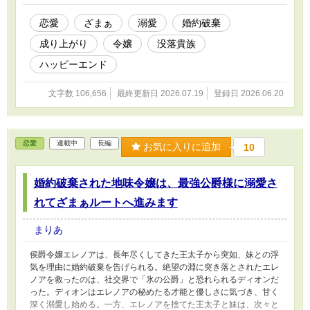
恋愛
ざまぁ
溺愛
婚約破棄
成り上がり
令嬢
没落貴族
ハッピーエンド
文字数 106,656
最終更新日 2026.07.19
登録日 2026.06.20
恋愛
連載中
長編
お気に入りに追加
10
婚約破棄された地味令嬢は、最強公爵様に溺愛さ
れてざまぁルートへ進みます
まりあ
侯爵令嬢エレノアは、長年尽くしてきた王太子から突如、妹との浮
気を理由に婚約破棄を告げられる。絶望の淵に突き落とされたエレ
ノアを救ったのは、社交界で「氷の公爵」と恐れられるディオンだ
った。ディオンはエレノアの秘めたる才能と優しさに気づき、甘く
深く溺愛し始める。一方、エレノアを捨てた王太子と妹は、次々と