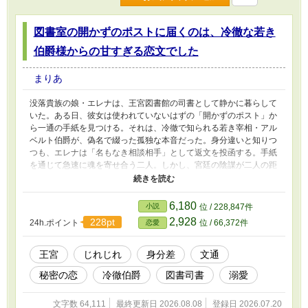
図書室の開かずのポストに届くのは、冷徹な若き
伯爵様からの甘すぎる恋文でした
まりあ
没落貴族の娘・エレナは、王宮図書館の司書として静かに暮らして
いた。ある日、彼女は使われていないはずの「開かずのポスト」か
ら一通の手紙を見つける。それは、冷徹で知られる若き宰相・アル
ベルト伯爵が、偽名で綴った孤独な本音だった。身分違いと知りつ
つも、エレナは「名もなき相談相手」として返文を投函する。手紙
を通じて急速に魂を寄せ合う二人。しかし、宮廷の陰謀が二人の距
離を阻み、アルベルトは手紙の主を探し始める。手紙から始まる、
秘めやかで瑞々しい王宮ラブストーリー。
6,180
小説
位 / 228,847件
2,928
228pt
24h.ポイント
位 / 66,372件
恋愛
王宮
じれじれ
身分差
文通
秘密の恋
冷徹伯爵
図書司書
溺愛
文字数 64,111
最終更新日 2026.08.08
登録日 2026.07.20