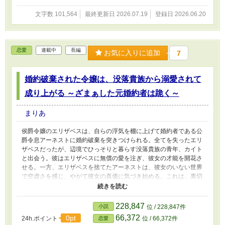
文字数 101,564
最終更新日 2026.07.19
登録日 2026.06.20
恋愛
連載中
長編
お気に入りに追加
7
婚約破棄された令嬢は、没落貴族から溺愛されて
成り上がる ～ざまぁした元婚約者は跪く～
まりあ
侯爵令嬢のエリザベスは、自らの浮気を棚に上げて婚約者である公
爵令息アーネストに婚約破棄を突きつけられる。全てを失ったエリ
ザベスだったが、辺境でひっそりと暮らす没落貴族の青年、カイト
と出会う。彼はエリザベスに無償の愛を注ぎ、彼女の才能を開花さ
せる。一方、エリザベスを捨てたアーネストは、彼女のいない世界
で空虚さを感じ、やがて彼女の真価に気づき始める。これは、裏切
られた令嬢が真実の愛と幸福を手に入れ、かつての婚約者を嘲笑う
痛快シンデレラストーリー。
228,847
小説
位 / 228,847件
66,372
0pt
24h.ポイント
位 / 66,372件
恋愛