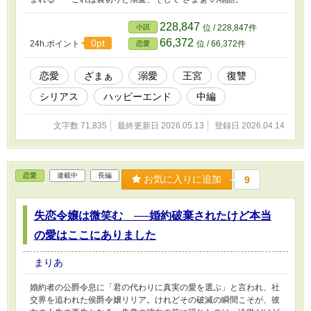
228,847
小説
位 / 228,847件
66,372
0pt
24h.ポイント
位 / 66,372件
恋愛
恋愛
ざまぁ
溺愛
王宮
復讐
シリアス
ハッピーエンド
中編
文字数 71,835
最終更新日 2026.05.13
登録日 2026.04.14
恋愛
連載中
長編
お気に入りに追加
9
失恋令嬢は微笑む ──婚約破棄されたけど本当
の愛はここにありました
まりあ
婚約者の公爵令息に「君の代わりに真実の愛を選ぶ」と言われ、社
交界を追われた侯爵令嬢リリア。けれどその破滅の瞬間こそが、彼