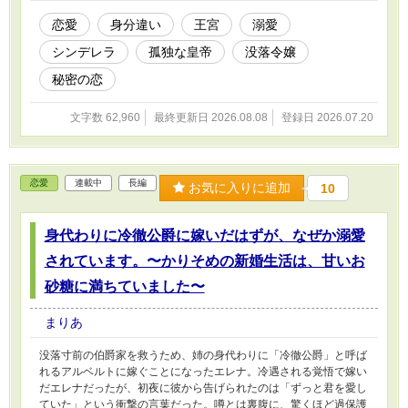
恋愛
身分違い
王宮
溺愛
シンデレラ
孤独な皇帝
没落令嬢
秘密の恋
文字数 62,960
最終更新日 2026.08.08
登録日 2026.07.20
恋愛
連載中
長編
お気に入りに追加
10
身代わりに冷徹公爵に嫁いだはずが、なぜか溺愛
されています。〜かりそめの新婚生活は、甘いお
砂糖に満ちていました〜
まりあ
没落寸前の伯爵家を救うため、姉の身代わりに「冷徹公爵」と呼ば
れるアルベルトに嫁ぐことになったエレナ。冷遇される覚悟で嫁い
だエレナだったが、初夜に彼から告げられたのは「ずっと君を愛し
ていた」という衝撃の言葉だった。噂とは裏腹に、驚くほど過保護