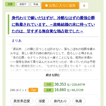
恋愛
連載中
長編
お気に入りに追加
8
身代わりで嫁いだはずが、冷酷なはずの最強公爵
に執着されています。～政略結婚の末に待ってい
たのは、甘すぎる無自覚な独占欲でした～
まりあ
「君以外、この隣に立つことは許さない」落ちこぼれの伯爵令嬢エ
ルサは、美しい双子の姉の身代わりとして、恐ろしいと噂される
「氷の公爵」セドリックのもとへ嫁ぐことになる。処刑か冷遇か
――覚悟を決めて乗り込んだエルサだったが、待っていたのは予想
外に甘い新婚生活だった。「なぜそんなに震えている？ もっと近
くに来て、俺だけを見ていればいい」無愛想な仮面の裏に隠され
た、熱すぎる独占欲と溺愛。居場所のなかった少女が、世界で一番
甘く、重く、愛されるまでの物語。
38,353
小説
位 / 228,847件
16,660
7pt
24h.ポイント
位 / 66,372件
恋愛
異世界恋愛
溺愛
身代わり
執着