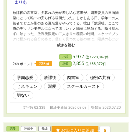
まりあ
放課後の図書室。夕暮れの光が差し込む窓際が、図書委員の日向陽
菜にとって唯一の安らげる場所だった。しかしある日、学年一の人
気者でどこか影のある瀬名蓮がやってくる。彼は「放課後、ここで
俺のデッサンモデルになってほしい」と陽菜に懇願する。断り切れ
ずに始まった、放課後限定の二人きりの秘密の時間。スケッチブッ
クに描かれる自分の姿と、優しく見つめる彼の瞳に、陽菜の心は少
しずつ揺れ動いていく。だが、蓮が放課後の図書室にこだわるのに
は、ある切ない理由があった。夕暮れに染まる二人の、瑞々しくも
少し切ない王道学園ラブストーリー。
5,977
小説
位 / 228,847件
2,855
235pt
24h.ポイント
位 / 66,372件
恋愛
学園恋愛
放課後
図書室
秘密の共有
じれキュン
溺愛
スクールカースト
切ない
文字数 62,339
最終更新日 2026.08.08
登録日 2026.07.20
恋愛
連載中
長編
お気に入りに追加
5