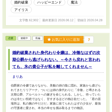
婚約破棄
ハッピーエンド
魔法
アイリス
文字数 62,902
最終更新日 2026.06.12
登録日 2026.04.28
恋愛
連載中
長編
お気に入りに追加
7
婚約破棄された身代わり令嬢は、冷徹なはずの次
期公爵から逃げられない。～今さら戻れと言われ
ても、氷の貴公子が私を離してくれません～
まりあ
伯爵家の令嬢でありながら、美貌の姉の陰に隠れ、家族から虐げら
れてきたリリアーナ。ついには姉の身代わりに「冷徹」と噂される
次期公爵、アルベルトへの嫁ぎを命じられる。しかし、待っていた
のは冷たい拒絶ではなく、甘すぎるほどの独占欲だった。「君の居
場所は、私の腕の中だけだ」家族に捨てられたはずの少女が、最強
の守護者に愛され、本当の幸せを掴み取るまでの物語。