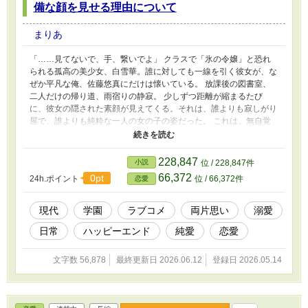
備な顔を見せる理由について
まりあ
「……見てないで、手、繋いでよ」 クラスで「氷の令嬢」と恐れ
られる孤高の美少女、白雪華。誰に対しても一線を引く彼女が、な
ぜか平凡な俺、佐藤悠真にだけは懐いている。 放課後の図書室、
二人だけの帰り道、雨宿りの静寂。 少しずつ距離が縮まるたび
に、彼女の隠された素顔が見えてくる。それは、誰よりも寂しがり
屋で、誰よりも純粋な一人の女の子の姿だった。 これは、無自覚
に距離が近い二人が、ゆっくりと恋を自覚していくまでの物語。
カクヨム読者に贈る、最高に甘くてじれったい「王道」学園ラブコ
メ、ここに開幕。
228,847
小説
位 / 228,847件
66,372
0pt
24h.ポイント
位 / 66,372件
恋愛
現代
学園
ラブコメ
両片思い
溺愛
日常
ハッピーエンド
純愛
恋愛
文字数 56,878
最終更新日 2026.06.12
登録日 2026.05.14