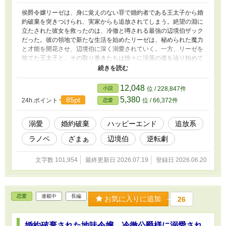
侯爵令嬢リーゼは、身に覚えのない罪で婚約者である王太子から婚
約破棄を突きつけられ、実家からも追放されてしまう。絶望の淵に
立たされた彼女を救ったのは、冷徹と噂される最強の辺境伯ザック
だった。彼の領地で新たな生活を始めたリーゼは、秘められた魔力
と才能を開花させ、辺境伯に深く溺愛されていく。一方、リーゼを
捨てた王太子と、その取り巻きたちは徐々に没落の道を辿り始めて
いた。これは、理不尽な仕打ちを受けた令嬢が、真実の愛と幸せを
掴み、元婚約者たちに痛烈なざまぁを食らわせるまでの、シリアス
＆甘々な逆転劇である。
12,048
小説
位 / 228,847件
5,380
85pt
24h.ポイント
位 / 66,372件
恋愛
溺愛
婚約破棄
ハッピーエンド
追放系
ラノベ
ざまぁ
辺境伯
逆転劇
文字数 101,954
最終更新日 2026.07.19
登録日 2026.06.20
恋愛
連載中
長編
お気に入りに追加
26
婚約破棄された地味令嬢、冷徹公爵様に溺愛され