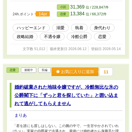
31,369
小説
位 / 228,847件
13,384
14pt
24h.ポイント
位 / 66,372件
恋愛
ハッピーエンド
溺愛
執着
身代わり
政略結婚
不遇令嬢
冷酷公爵
恋愛
文字数 51,012
最終更新日 2026.06.12
登録日 2026.05.14
恋愛
連載中
長編
お気に入りに追加
11
婚約破棄された地味令嬢ですが、冷酷無比な氷の
公爵閣下に「ずっと君を探していた」と囲い込ま
れて逃がしてもらえません
まりあ
「君を誰にも渡しはしない。この腕の中で、一生甘やかされていれ
ばいい」実家の伯爵家で冷遇され、最後には婚約者から身勝手な理