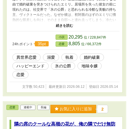
由で婚約破棄を突きつけられたエミリ。居場所を失った彼女の前に
現れたのは、社交界で「氷の公爵」と恐れられる冷酷な美貌の持ち
主、ヴィクトールだった。なぜか彼は、初対面のはずのエミリに情
熱的な眼差しを向け、そのまま自邸へと連れ去ってしまう。冷たい
仮面の裏側に隠されていたのは、十数年も募らせ続けた重すぎるほ
どの執愛。逃げようとしても、優しく、けれど確実に外堀を埋めら
れて――。孤独だった少女が、世界で一番甘い監獄に囚われる、逆
20,295
小説
位 / 228,847件
転溺愛ラブストーリー。
8,805
35pt
24h.ポイント
位 / 66,372件
恋愛
異世界恋愛
溺愛
執着
婚約破棄
ハッピーエンド
氷の公爵
地味令嬢
恋愛
文字数 50,423
最終更新日 2026.06.12
登録日 2026.05.14
恋愛
連載中
長編
お気に入りに追加
2
隣の席のクールな高嶺の花が、俺の隣でだけ無防