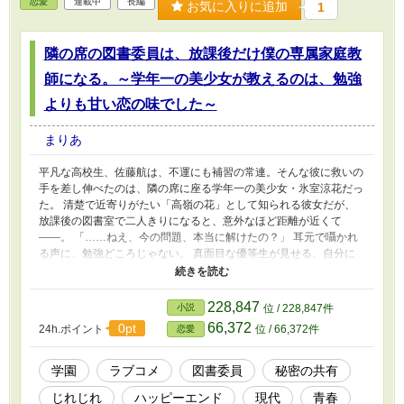
恋愛
連載中
長編
お気に入りに追加
1
隣の席の図書委員は、放課後だけ僕の専属家庭教
師になる。～学年一の美少女が教えるのは、勉強
よりも甘い恋の味でした～
まりあ
平凡な高校生、佐藤航は、不運にも補習の常連。そんな彼に救いの
手を差し伸べたのは、隣の席に座る学年一の美少女・氷室涼花だっ
た。 清楚で近寄りがたい「高嶺の花」として知られる彼女だが、
放課後の図書室で二人きりになると、意外なほど距離が近くて
――。 「……ねえ、今の問題、本当に解けたの？」 耳元で囁かれ
る声に、勉強どころじゃない。 真面目な優等生が見せる、自分に
だけのあどけない笑顔。 図書室の片隅、オレンジ色の夕陽の中で
始まった二人の「秘密のレッスン」は、やがて一生ものの恋へと変
わっていく。 甘酸っぱくて、少しだけもどかしい。直球勝負の王
228,847
小説
位 / 228,847件
道ラブコメディ。
66,372
0pt
24h.ポイント
位 / 66,372件
恋愛
学園
ラブコメ
図書委員
秘密の共有
じれじれ
ハッピーエンド
現代
青春