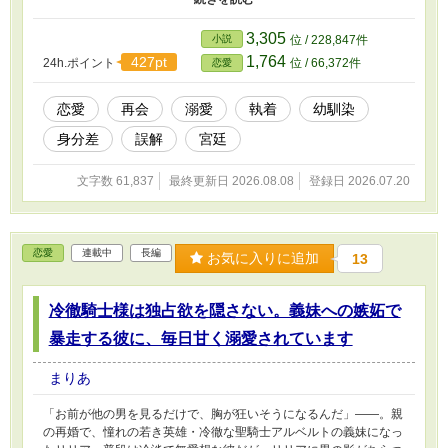
謀。本当の気持ちを隠したまま、二人の甘く切ないやり直しロマン
スが、今幕を開ける。
3,305
小説
位 / 228,847件
1,764
427pt
24h.ポイント
位 / 66,372件
恋愛
恋愛
再会
溺愛
執着
幼馴染
身分差
誤解
宮廷
文字数 61,837
最終更新日 2026.08.08
登録日 2026.07.20
恋愛
連載中
長編
お気に入りに追加
13
冷徹騎士様は独占欲を隠さない。義妹への嫉妬で
暴走する彼に、毎日甘く溺愛されています
まりあ
「お前が他の男を見るだけで、胸が狂いそうになるんだ」——。親
の再婚で、憧れの若き英雄・冷徹な聖騎士アルベルトの義妹になっ