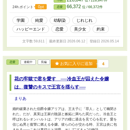
位 / 228,847件
66,372
0pt
24h.ポイント
位 / 66,372件
恋愛
学園
純愛
幼馴染
じれじれ
ハッピーエンド
恋愛
美少女
約束
文字数 59,611
最終更新日 2026.06.12
登録日 2026.05.14
恋愛
連載中
長編
お気に入りに追加
4
花の牢獄で君を愛す ──冷血王が囚えた令嬢
は、復讐のキスで王宮を揺らす──
まりあ
婚約破棄された伯爵令嬢アリアは、王太子に「罪人」として幽閉さ
れた。だが、真実は王家の陰謀と嫉妬に満ちた罠だった。冷血王と
呼ばれるレオンハルトは、アリアの瞳に過去を見て心を乱す。愛を
信じぬ男と復讐に燃える令嬢。彼らの心が交わる時、王宮は炎に包
まれる――これは裏切りと溺愛、そして“ざまぁ”の物語。