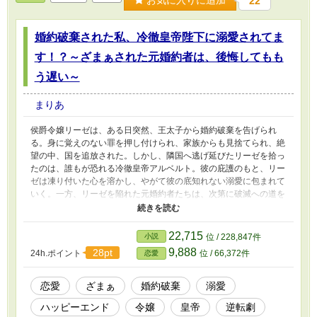
お気に入りに追加
22
婚約破棄された私、冷徹皇帝陛下に溺愛されてま
す！？～ざまぁされた元婚約者は、後悔してもも
う遅い～
まりあ
侯爵令嬢リーゼは、ある日突然、王太子から婚約破棄を告げられ
る。身に覚えのない罪を押し付けられ、家族からも見捨てられ、絶
望の中、国を追放された。しかし、隣国へ逃げ延びたリーゼを拾っ
たのは、誰もが恐れる冷徹皇帝アルベルト。彼の庇護のもと、リー
ゼは凍り付いた心を溶かし、やがて彼の底知れない溺愛に包まれて
いく。一方、リーゼを陥れた元婚約者たちは、次第に破滅への道を
辿り始め……。これは、シリアスな過去を乗り越え、甘い愛を手に
入れる、爽快なざまぁと溺愛の物語！
22,715
小説
位 / 228,847件
9,888
28pt
24h.ポイント
位 / 66,372件
恋愛
恋愛
ざまぁ
婚約破棄
溺愛
ハッピーエンド
令嬢
皇帝
逆転劇