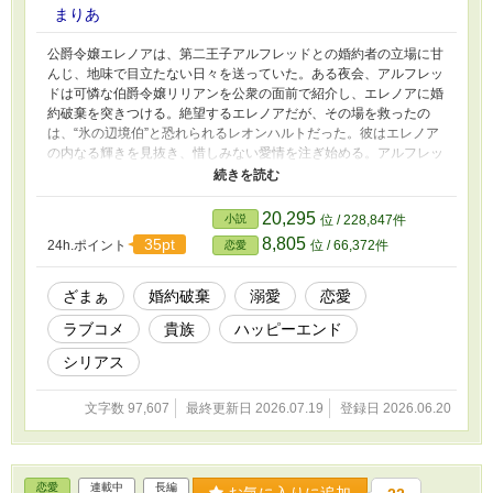
まりあ
公爵令嬢エレノアは、第二王子アルフレッドとの婚約者の立場に甘
んじ、地味で目立たない日々を送っていた。ある夜会、アルフレッ
ドは可憐な伯爵令嬢リリアンを公衆の面前で紹介し、エレノアに婚
約破棄を突きつける。絶望するエレノアだが、その場を救ったの
は、“氷の辺境伯”と恐れられるレオンハルトだった。彼はエレノア
の内なる輝きを見抜き、惜しみない愛情を注ぎ始める。アルフレッ
ドとリリアンが破滅へ向かう中、エレノアはレオンハルトの溺愛に
包まれ、新たな人生を歩み出す。これは、婚約破棄から始まる、シ
リアスと甘々が交錯するざまぁ溺愛物語。
20,295
小説
位 / 228,847件
8,805
35pt
24h.ポイント
位 / 66,372件
恋愛
ざまぁ
婚約破棄
溺愛
恋愛
ラブコメ
貴族
ハッピーエンド
シリアス
文字数 97,607
最終更新日 2026.07.19
登録日 2026.06.20
恋愛
連載中
長編