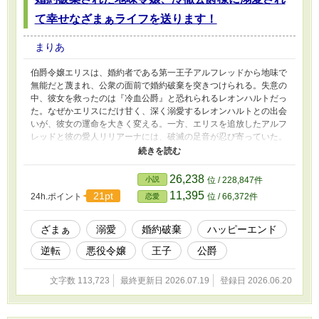
て幸せなざまぁライフを送ります！
まりあ
伯爵令嬢エリスは、婚約者である第一王子アルフレッドから地味で
無能だと蔑まれ、公衆の面前で婚約破棄を突きつけられる。失意の
中、彼女を救ったのは『冷血公爵』と恐れられるレオンハルトだっ
た。なぜかエリスにだけ甘く、深く溺愛するレオンハルトとの出会
いが、彼女の運命を大きく変える。一方、エリスを追放したアルフ
レッドと彼の愛人リリアーナには、破滅の足音が忍び寄っていた。
これは、地味令嬢が真実の愛と最高のざまぁを手に入れる、シリア
ス＆甘々ハッピーエンド物語！
26,238
小説
位 / 228,847件
11,395
21pt
24h.ポイント
位 / 66,372件
恋愛
ざまぁ
溺愛
婚約破棄
ハッピーエンド
逆転
悪役令嬢
王子
公爵
文字数 113,723
最終更新日 2026.07.19
登録日 2026.06.20