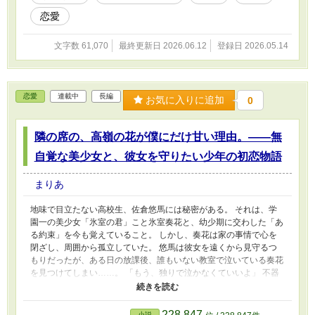
恋愛
文字数 61,070
最終更新日 2026.06.12
登録日 2026.05.14
恋愛
連載中
長編
お気に入りに追加
0
隣の席の、高嶺の花が僕にだけ甘い理由。――無
自覚な美少女と、彼女を守りたい少年の初恋物語
まりあ
地味で目立たない高校生、佐倉悠馬には秘密がある。 それは、学
園一の美少女「氷室の君」こと氷室奏花と、幼少期に交わした「あ
る約束」を今も覚えていること。 しかし、奏花は家の事情で心を
閉ざし、周囲から孤立していた。 悠馬は彼女を遠くから見守るつ
もりだったが、ある日の放課後、誰もいない教室で泣いている奏花
を見つけてしまい……。 「もう、独りで泣かなくていいよ」 不器
用な優しさが、凍りついた彼女の心を溶かしていく。 すれ違う二
人、募る想い。 これは、臆病な僕たちが本当の「好き」を見つけ
るまでの、ひたむきな恋の記録。
228,847
小説