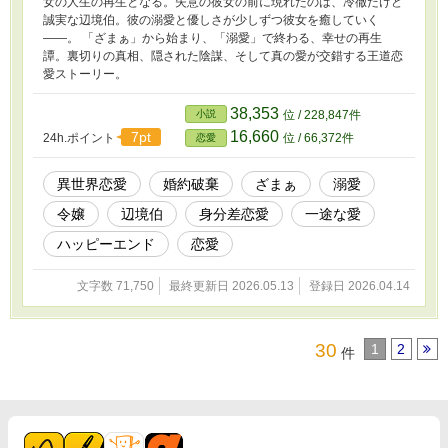
女の人生の再生となる。失意の彼女の前に現れたのは、冷徹だけど
誠実な辺境伯。彼の溺愛と優しさが少しずつ彼女を癒していく
――。 「ざまぁ」から始まり、「溺愛」で終わる、幸せの再生
譚。裏切りの真相、隠された陰謀、そして真の愛が交錯する王道恋
愛ストーリー。
38,353
小説
位 / 228,847件
16,660
7pt
24h.ポイント
位 / 66,372件
恋愛
異世界恋愛
婚約破棄
ざまぁ
溺愛
令嬢
辺境伯
身分差恋愛
一途な愛
ハッピーエンド
恋愛
文字数 71,750
最終更新日 2026.05.13
登録日 2026.04.14
30
1
2
件