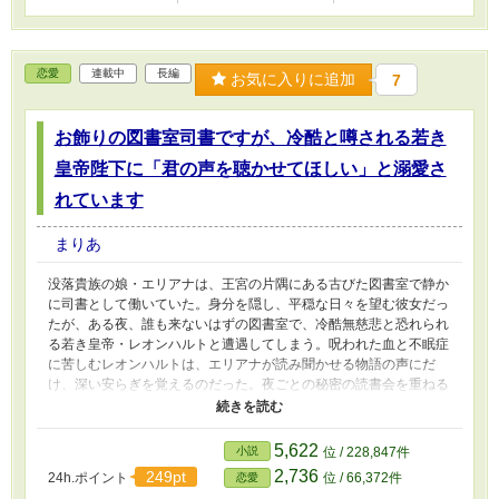
恋愛
連載中
長編
お気に入りに追加
7
お飾りの図書室司書ですが、冷酷と噂される若き
皇帝陛下に「君の声を聴かせてほしい」と溺愛さ
れています
まりあ
没落貴族の娘・エリアナは、王宮の片隅にある古びた図書室で静か
に司書として働いていた。身分を隠し、平穏な日々を望む彼女だっ
たが、ある夜、誰も来ないはずの図書室で、冷酷無慈悲と恐れられ
る若き皇帝・レオンハルトと遭遇してしまう。呪われた血と不眠症
に苦しむレオンハルトは、エリアナが読み聞かせる物語の声にだ
け、深い安らぎを覚えるのだった。夜ごとの秘密の読書会を重ねる
うちに、二人の距離は急速に縮まっていく。しかし、身分違いの恋
を阻む王宮の陰謀が忍び寄り――。孤独な皇帝と、声を奪われかけ
た司書が紡ぐ、極上のシンデレラストーリー。
5,622
小説
位 / 228,847件
2,736
249pt
24h.ポイント
位 / 66,372件
恋愛