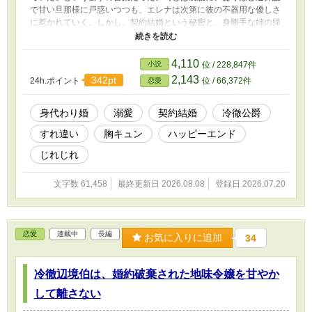
で甘い旦那様に戸惑いつつも、エレナは次第に彼の不器用な優しさ
に惹かれていく。しかし、契約結婚という秘密と、身勝手な姉の帰
還が二人の関係に影を落とし始める。はたして二人の恋の行方は
――？ 繊細な心理描写で綴る、不器用な二人のじれったくも愛お
しい、すれ違い新婚ラブストーリー。
4,110
小説
位 / 228,847件
2,143
342pt
24h.ポイント
位 / 66,372件
恋愛
身代わり婚
溺愛
契約結婚
冷徹公爵
すれ違い
胸キュン
ハッピーエンド
じれじれ
文字数 61,458
最終更新日 2026.08.08
登録日 2026.07.20
恋愛
連載中
長編
お気に入りに追加
34
冷徹辺境伯は、婚約破棄された地味令嬢を甘やか
して離さない