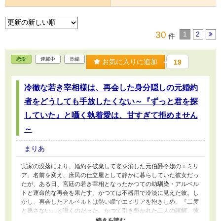
30
1
2
件
恋愛
連載中
長編
お気に入りに追加
19
冷徹な若き宰相様は、再会した身分隠しの元婚約
者をどうしても手放したくない～『ずっと君を探
していた』と囁く執着愛は、甘すぎて拒めません
～
まりあ
実家の没落により、婚約を破棄して姿を消した元伯爵令嬢のエミリ
ア。名前を変え、庶民の仕立屋として静かに暮らしていた彼女だっ
たが、ある日、宮廷の若き宰相となったかつての幼馴染・アルベル
トと運命的な再会を果たす。かつては不器用で冷淡に見えた彼。し
かし、再会したアルベルトは熱い瞳でエミリアを抱きしめ、『二度
と逃さない』と囁くのだった。かつて引き裂かれた二人の誤解、彼
の内に秘められた一途すぎる重い愛、そして二人を阻む宮廷の陰