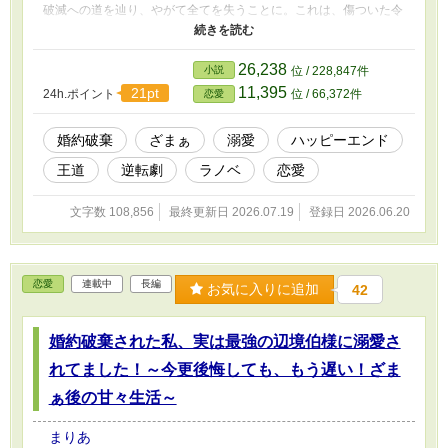
破滅への道を辿り、やがて全てを失うことに。これは、傷ついた令
嬢が真実の愛と幸せを掴み、愚かな者たちに痛快なざまぁを見せつ
ける、シリアス＆甘々の逆転ラブストーリー。
26,238
小説
位 / 228,847件
11,395
21pt
24h.ポイント
位 / 66,372件
恋愛
婚約破棄
ざまぁ
溺愛
ハッピーエンド
王道
逆転劇
ラノベ
恋愛
文字数 108,856
最終更新日 2026.07.19
登録日 2026.06.20
恋愛
連載中
長編
お気に入りに追加
42
婚約破棄された私、実は最強の辺境伯様に溺愛さ
れてました！～今更後悔しても、もう遅い！ざま
ぁ後の甘々生活～
まりあ